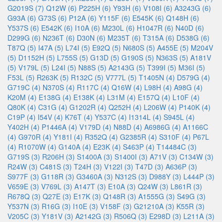
G2019S (7)
Q12W (6)
P225H (6)
Y93H (6)
V108I (6)
A3243G (6)
G93A (6)
G73S (6)
P12A (6)
Y115F (6)
E545K (6)
Q148H (6)
Y537S (6)
E542K (6)
I10A (6)
M230L (6)
H1047R (6)
N40D (6)
D299G (6)
N236T (6)
D30N (6)
M235T (6)
T315A (6)
D538G (6)
T87Q (5)
I47A (5)
L74I (5)
E92Q (5)
N680S (5)
A455E (5)
M204V
(5)
D1152H (5)
L755S (5)
G13D (5)
G190S (5)
N363S (5)
A181V
(5)
V179L (5)
L24I (5)
N88S (5)
A2143G (5)
T399I (5)
M36I (5)
F53L (5)
R263K (5)
R132C (5)
V777L (5)
T1405N (4)
D579G (4)
G719C (4)
N370S (4)
R117C (4)
Q16W (4)
L98H (4)
A98G (4)
K20M (4)
E138G (4)
E138K (4)
L31M (4)
E157Q (4)
L10F (4)
Q80K (4)
C31G (4)
G1202R (4)
Q252H (4)
L206W (4)
P140K (4)
C19P (4)
I54V (4)
K76T (4)
Y537C (4)
I1314L (4)
S945L (4)
Y402H (4)
P1446A (4)
V179D (4)
N88D (4)
A6986G (4)
A1166C
(4)
G970R (4)
Y181I (4)
R352Q (4)
G2385R (4)
S310F (4)
P67L
(4)
R1070W (4)
G140A (4)
E23K (4)
S463P (4)
T14484C (3)
G719S (3)
R206H (3)
S1400A (3)
S1400I (3)
A71V (3)
C134W (3)
R24W (3)
C481S (3)
T24H (3)
V122I (3)
T47D (3)
A636P (3)
S977F (3)
G118R (3)
G3460A (3)
N312S (3)
D988Y (3)
L444P (3)
V659E (3)
V769L (3)
A147T (3)
E10A (3)
Q24W (3)
L861R (3)
R678Q (3)
Q27E (3)
E17K (3)
Q148R (3)
A1555G (3)
S49G (3)
Y537N (3)
R16G (3)
I10E (3)
V158F (3)
G21210A (3)
K55R (3)
V205C (3)
Y181V (3)
A2142G (3)
R506Q (3)
E298D (3)
L211A (3)