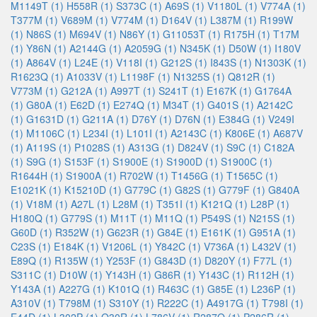
M1149T (1)
H558R (1)
S373C (1)
A69S (1)
V1180L (1)
V774A (1)
T377M (1)
V689M (1)
V774M (1)
D164V (1)
L387M (1)
R199W
(1)
N86S (1)
M694V (1)
N86Y (1)
G11053T (1)
R175H (1)
T17M
(1)
Y86N (1)
A2144G (1)
A2059G (1)
N345K (1)
D50W (1)
I180V
(1)
A864V (1)
L24E (1)
V118I (1)
G212S (1)
I843S (1)
N1303K (1)
R1623Q (1)
A1033V (1)
L1198F (1)
N1325S (1)
Q812R (1)
V773M (1)
G212A (1)
A997T (1)
S241T (1)
E167K (1)
G1764A
(1)
G80A (1)
E62D (1)
E274Q (1)
M34T (1)
G401S (1)
A2142C
(1)
G1631D (1)
G211A (1)
D76Y (1)
D76N (1)
E384G (1)
V249I
(1)
M1106C (1)
L234I (1)
L101I (1)
A2143C (1)
K806E (1)
A687V
(1)
A119S (1)
P1028S (1)
A313G (1)
D824V (1)
S9C (1)
C182A
(1)
S9G (1)
S153F (1)
S1900E (1)
S1900D (1)
S1900C (1)
R1644H (1)
S1900A (1)
R702W (1)
T1456G (1)
T1565C (1)
E1021K (1)
K15210D (1)
G779C (1)
G82S (1)
G779F (1)
G840A
(1)
V18M (1)
A27L (1)
L28M (1)
T351I (1)
K121Q (1)
L28P (1)
H180Q (1)
G779S (1)
M11T (1)
M11Q (1)
P549S (1)
N215S (1)
G60D (1)
R352W (1)
G623R (1)
G84E (1)
E161K (1)
G951A (1)
C23S (1)
E184K (1)
V1206L (1)
Y842C (1)
V736A (1)
L432V (1)
E89Q (1)
R135W (1)
Y253F (1)
G843D (1)
D820Y (1)
F77L (1)
S311C (1)
D10W (1)
Y143H (1)
G86R (1)
Y143C (1)
R112H (1)
Y143A (1)
A227G (1)
K101Q (1)
R463C (1)
G85E (1)
L236P (1)
A310V (1)
T798M (1)
S310Y (1)
R222C (1)
A4917G (1)
T798I (1)