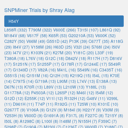
SNPMiner Trials by Shray Alag
H54Y
L858R (332)
T790M (322)
V600E (266)
T315I (107)
L861Q (92)
M184V (68)
V617F (58)
K65R (53)
G20210A (53)
V600K (52)
C282Y (50)
V66M (49)
G551D (42)
P13K (39)
C677T (35)
A118G
(29)
I84V (27)
V158M (26)
H63D (25)
V32I (24)
S768I (24)
I50V
(23)
I47V (21)
K103N (21)
K27M (20)
Y181C (20)
L33F (19)
T380A (18)
L76V (18)
G12C (18)
D842V (18)
R117H (17)
D816V
(17)
S1251N (17)
S1255P (17)
G178R (17)
G1244E (17)
S549R
(17)
G1349D (17)
V82A (16)
M41L (16)
S549N (16)
C3435T (16)
G551S (16)
Q151M (16)
Q12H (15)
K219Q (15)
I54L (15)
K70E
(14)
C797S (14)
G719A (13)
L90M (13)
L74V (13)
E138A (13)
D67N (13)
K70R (13)
L89V (13)
L210W (13)
Y188L (13)
G11778A (12)
P4503A (12)
L265P (12)
M46I (12)
I54M (12)
G12D (12)
E255K (12)
V11I (12)
R132H (12)
G48V (11)
V299L
(11)
D961H (11)
T74P (11)
R192G (11)
T25W (10)
K101E (10)
G2677T (9)
V106A (9)
G12V (9)
M184I (9)
H221Y (9)
V30M (9)
Y253H (9)
V600D (9)
G1691A (8)
F317L (8)
F227C (8)
T215Y (8)
I50L (8)
A1298C (8)
L100I (8)
I148M (7)
N155H (7)
F359C (7)
S298P (7)
G190A (7)
M230I (7)
C1236T (7)
V600R (7)
Y188C (7)