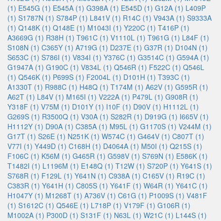
(1)
E545G (1)
E545A (1)
G398A (1)
E545D (1)
G12A (1)
L409P
(1)
S1787N (1)
S784P (1)
L841V (1)
R14C (1)
V943A (1)
S9333A
(1)
Q148K (1)
Q148E (1)
M1043I (1)
Y220C (1)
T416P (1)
A3669G (1)
R38H (1)
T961C (1)
V1110L (1)
T961G (1)
L84F (1)
S108N (1)
C365Y (1)
A719G (1)
D237E (1)
G37R (1)
D104N (1)
S653C (1)
S786I (1)
V834I (1)
Y376C (1)
G3514C (1)
G594A (1)
G1947A (1)
G190C (1)
V834L (1)
Q546R (1)
F522C (1)
Q546L
(1)
Q546K (1)
P699S (1)
F2004L (1)
D101H (1)
T393C (1)
A1330T (1)
R988C (1)
H48Q (1)
T174M (1)
A62V (1)
G595R (1)
A62T (1)
L84V (1)
M165I (1)
V222A (1)
P479L (1)
G908R (1)
Y318F (1)
V75M (1)
D101Y (1)
I10F (1)
D90V (1)
H1112L (1)
G269S (1)
R3500Q (1)
V30A (1)
S282R (1)
D919G (1)
I665V (1)
H1112Y (1)
D90A (1)
C385A (1)
M95L (1)
G1170S (1)
V244M (1)
G17T (1)
S26E (1)
N251K (1)
W574C (1)
G464V (1)
C807T (1)
V77I (1)
Y449D (1)
C168H (1)
D4064A (1)
M50I (1)
Q215S (1)
F106C (1)
K56M (1)
G465R (1)
G598V (1)
S769N (1)
E586K (1)
T1482I (1)
L1196M (1)
E148Q (1)
T12W (1)
S720P (1)
Y641S (1)
S768R (1)
F129L (1)
Y641N (1)
C938A (1)
C165V (1)
R19C (1)
C383R (1)
Y641H (1)
C805S (1)
Y641F (1)
W64R (1)
Y641C (1)
H1047Y (1)
M1268T (1)
A736V (1)
C61G (1)
P1009S (1)
V481F
(1)
S1612C (1)
Q546E (1)
L718P (1)
V179F (1)
G106R (1)
M1002A (1)
P300D (1)
S131F (1)
N63L (1)
W21C (1)
L144S (1)