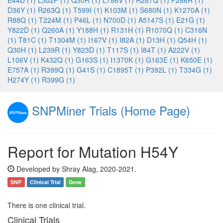
E44D (1)
L302P (1)
Q30R (1)
L786V (1)
R287Q (1)
P286R (1)
D36Y (1)
R263Q (1)
T599I (1)
K103M (1)
S680N (1)
K1270A (1)
R88Q (1)
T224M (1)
P46L (1)
N700D (1)
A5147S (1)
E21G (1)
Y822D (1)
Q260A (1)
Y188H (1)
R131H (1)
R1070Q (1)
C316N
(1)
T81C (1)
T1304M (1)
I167V (1)
I82A (1)
D13H (1)
Q54H (1)
Q30H (1)
L239R (1)
Y823D (1)
T117S (1)
I84T (1)
A222V (1)
L106V (1)
K432Q (1)
G163S (1)
I1370K (1)
G163E (1)
K650E (1)
E757A (1)
R399Q (1)
G41S (1)
C1895T (1)
P392L (1)
T334G (1)
H274Y (1)
R399G (1)
SNPMiner Trials (Home Page)
Report for Mutation H54Y
Developed by Shray Alag, 2020-2021.
SNP
Clinical Trial
Gene
There is one clinical trial.
Clinical Trials