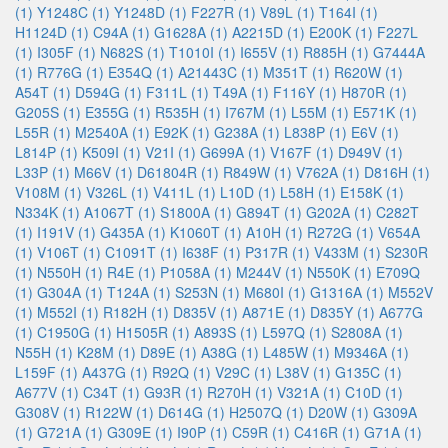
(1)
Y1248C (1)
Y1248D (1)
F227R (1)
V89L (1)
T164I (1)
H1124D (1)
C94A (1)
G1628A (1)
A2215D (1)
E200K (1)
F227L
(1)
I305F (1)
N682S (1)
T1010I (1)
I655V (1)
R885H (1)
G7444A
(1)
R776G (1)
E354Q (1)
A21443C (1)
M351T (1)
R620W (1)
A54T (1)
D594G (1)
F311L (1)
T49A (1)
F116Y (1)
H870R (1)
G205S (1)
E355G (1)
R535H (1)
I767M (1)
L55M (1)
E571K (1)
L55R (1)
M2540A (1)
E92K (1)
G238A (1)
L838P (1)
E6V (1)
L814P (1)
K509I (1)
V21I (1)
G699A (1)
V167F (1)
D949V (1)
L33P (1)
M66V (1)
D61804R (1)
R849W (1)
V762A (1)
D816H (1)
V108M (1)
V326L (1)
V411L (1)
L10D (1)
L58H (1)
E158K (1)
N334K (1)
A1067T (1)
S1800A (1)
G894T (1)
G202A (1)
C282T
(1)
I191V (1)
G435A (1)
K1060T (1)
A10H (1)
R272G (1)
V654A
(1)
V106T (1)
C1091T (1)
I638F (1)
P317R (1)
V433M (1)
S230R
(1)
N550H (1)
R4E (1)
P1058A (1)
M244V (1)
N550K (1)
E709Q
(1)
G304A (1)
T124A (1)
S253N (1)
M680I (1)
G1316A (1)
M552V
(1)
M552I (1)
R182H (1)
D835V (1)
A871E (1)
D835Y (1)
A677G
(1)
C1950G (1)
H1505R (1)
A893S (1)
L597Q (1)
S2808A (1)
N55H (1)
K28M (1)
D89E (1)
A38G (1)
L485W (1)
M9346A (1)
L159F (1)
A437G (1)
R92Q (1)
V29C (1)
L38V (1)
G135C (1)
A677V (1)
C34T (1)
G93R (1)
R270H (1)
V321A (1)
C10D (1)
G308V (1)
R122W (1)
D614G (1)
H2507Q (1)
D20W (1)
G309A
(1)
G721A (1)
G309E (1)
I90P (1)
C59R (1)
C416R (1)
G71A (1)