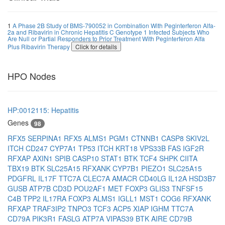
1
A Phase 2B Study of BMS-790052 in Combination With Peginterferon Alfa-
2a and Ribavirin in Chronic Hepatitis C Genotype 1 Infected Subjects Who
Are Null or Partial Responders to Prior Treatment With Peginterferon Alfa
Plus Ribavirin Therapy
Click for details
HPO Nodes
HP:0012115: Hepatitis
Genes
98
RFX5
SERPINA1
RFX5
ALMS1
PGM1
CTNNB1
CASP8
SKIV2L
ITCH
CD247
CYP7A1
TP53
ITCH
KRT18
VPS33B
FAS
IGF2R
RFXAP
AXIN1
SPIB
CASP10
STAT1
BTK
TCF4
SHPK
CIITA
TBX19
BTK
SLC25A15
RFXANK
CYP7B1
PIEZO1
SLC25A15
PDGFRL
IL17F
TTC7A
CLEC7A
AMACR
CD40LG
IL12A
HSD3B7
GUSB
ATP7B
CD3D
POU2AF1
MET
FOXP3
GLIS3
TNFSF15
C4B
TPP2
IL17RA
FOXP3
ALMS1
IGLL1
MST1
COG6
RFXANK
RFXAP
TRAF3IP2
TNPO3
TCF3
ACP5
XIAP
IGHM
TTC7A
CD79A
PIK3R1
FASLG
ATP7A
VIPAS39
BTK
AIRE
CD79B