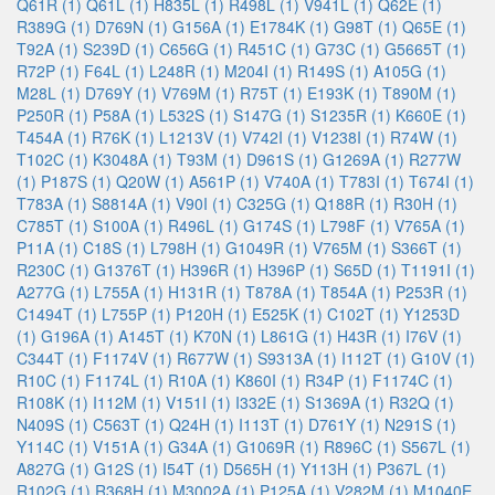
Q61R (1)
Q61L (1)
H835L (1)
R498L (1)
V941L (1)
Q62E (1)
R389G (1)
D769N (1)
G156A (1)
E1784K (1)
G98T (1)
Q65E (1)
T92A (1)
S239D (1)
C656G (1)
R451C (1)
G73C (1)
G5665T (1)
R72P (1)
F64L (1)
L248R (1)
M204I (1)
R149S (1)
A105G (1)
M28L (1)
D769Y (1)
V769M (1)
R75T (1)
E193K (1)
T890M (1)
P250R (1)
P58A (1)
L532S (1)
S147G (1)
S1235R (1)
K660E (1)
T454A (1)
R76K (1)
L1213V (1)
V742I (1)
V1238I (1)
R74W (1)
T102C (1)
K3048A (1)
T93M (1)
D961S (1)
G1269A (1)
R277W
(1)
P187S (1)
Q20W (1)
A561P (1)
V740A (1)
T783I (1)
T674I (1)
T783A (1)
S8814A (1)
V90I (1)
C325G (1)
Q188R (1)
R30H (1)
C785T (1)
S100A (1)
R496L (1)
G174S (1)
L798F (1)
V765A (1)
P11A (1)
C18S (1)
L798H (1)
G1049R (1)
V765M (1)
S366T (1)
R230C (1)
G1376T (1)
H396R (1)
H396P (1)
S65D (1)
T1191I (1)
A277G (1)
L755A (1)
H131R (1)
T878A (1)
T854A (1)
P253R (1)
C1494T (1)
L755P (1)
P120H (1)
E525K (1)
C102T (1)
Y1253D
(1)
G196A (1)
A145T (1)
K70N (1)
L861G (1)
H43R (1)
I76V (1)
C344T (1)
F1174V (1)
R677W (1)
S9313A (1)
I112T (1)
G10V (1)
R10C (1)
F1174L (1)
R10A (1)
K860I (1)
R34P (1)
F1174C (1)
R108K (1)
I112M (1)
V151I (1)
I332E (1)
S1369A (1)
R32Q (1)
N409S (1)
C563T (1)
Q24H (1)
I113T (1)
D761Y (1)
N291S (1)
Y114C (1)
V151A (1)
G34A (1)
G1069R (1)
R896C (1)
S567L (1)
A827G (1)
G12S (1)
I54T (1)
D565H (1)
Y113H (1)
P367L (1)
R102G (1)
R368H (1)
M3002A (1)
P125A (1)
V282M (1)
M1040E