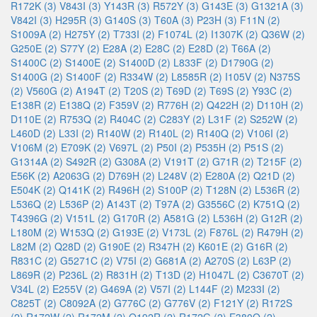
R172K (3)
V843I (3)
Y143R (3)
R572Y (3)
G143E (3)
G1321A (3)
V842I (3)
H295R (3)
G140S (3)
T60A (3)
P23H (3)
F11N (2)
S1009A (2)
H275Y (2)
T733I (2)
F1074L (2)
I1307K (2)
Q36W (2)
G250E (2)
S77Y (2)
E28A (2)
E28C (2)
E28D (2)
T66A (2)
S1400C (2)
S1400E (2)
S1400D (2)
L833F (2)
D1790G (2)
S1400G (2)
S1400F (2)
R334W (2)
L8585R (2)
I105V (2)
N375S
(2)
V560G (2)
A194T (2)
T20S (2)
T69D (2)
T69S (2)
Y93C (2)
E138R (2)
E138Q (2)
F359V (2)
R776H (2)
Q422H (2)
D110H (2)
D110E (2)
R753Q (2)
R404C (2)
C283Y (2)
L31F (2)
S252W (2)
L460D (2)
L33I (2)
R140W (2)
R140L (2)
R140Q (2)
V106I (2)
V106M (2)
E709K (2)
V697L (2)
P50I (2)
P535H (2)
P51S (2)
G1314A (2)
S492R (2)
G308A (2)
V191T (2)
G71R (2)
T215F (2)
E56K (2)
A2063G (2)
D769H (2)
L248V (2)
E280A (2)
Q21D (2)
E504K (2)
Q141K (2)
R496H (2)
S100P (2)
T128N (2)
L536R (2)
L536Q (2)
L536P (2)
A143T (2)
T97A (2)
G3556C (2)
K751Q (2)
T4396G (2)
V151L (2)
G170R (2)
A581G (2)
L536H (2)
G12R (2)
L180M (2)
W153Q (2)
G193E (2)
V173L (2)
F876L (2)
R479H (2)
L82M (2)
Q28D (2)
G190E (2)
R347H (2)
K601E (2)
G16R (2)
R831C (2)
G5271C (2)
V75I (2)
G681A (2)
A270S (2)
L63P (2)
L869R (2)
P236L (2)
R831H (2)
T13D (2)
H1047L (2)
C3670T (2)
V34L (2)
E255V (2)
G469A (2)
V57I (2)
L144F (2)
M233I (2)
C825T (2)
C8092A (2)
G776C (2)
G776V (2)
F121Y (2)
R172S