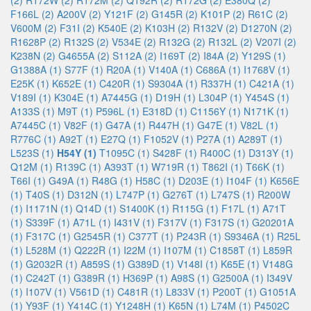
(2)
R172W (2)
R172M (2)
Q192R (2)
R172G (2)
E380Q (2)
F166L (2)
A200V (2)
Y121F (2)
G145R (2)
K101P (2)
R61C (2)
V600M (2)
F31I (2)
K540E (2)
K103H (2)
R132V (2)
D1270N (2)
R1628P (2)
R132S (2)
V534E (2)
R132G (2)
R132L (2)
V207I (2)
K238N (2)
G4655A (2)
S112A (2)
I169T (2)
I84A (2)
Y129S (1)
G1388A (1)
S77F (1)
R20A (1)
V140A (1)
C686A (1)
I1768V (1)
E25K (1)
K652E (1)
C420R (1)
S9304A (1)
R337H (1)
C421A (1)
V189I (1)
K304E (1)
A7445G (1)
D19H (1)
L304P (1)
Y454S (1)
A133S (1)
M9T (1)
P596L (1)
E318D (1)
C1156Y (1)
N171K (1)
A7445C (1)
V82F (1)
G47A (1)
R447H (1)
G47E (1)
V82L (1)
R776C (1)
A92T (1)
E27Q (1)
F1052V (1)
P27A (1)
A289T (1)
L523S (1)
H54Y (1)
T1095C (1)
S428F (1)
R400C (1)
D313Y (1)
Q12M (1)
R139C (1)
A393T (1)
W719R (1)
T862I (1)
T66K (1)
T66I (1)
G49A (1)
R48G (1)
H58C (1)
D203E (1)
I104F (1)
K656E
(1)
T40S (1)
D312N (1)
L747P (1)
G276T (1)
L747S (1)
R200W
(1)
I1171N (1)
Q14D (1)
S1400K (1)
R115G (1)
F17L (1)
A71T
(1)
S339F (1)
A71L (1)
I431V (1)
F317V (1)
F317S (1)
G20201A
(1)
F317C (1)
G2545R (1)
C377T (1)
P243R (1)
S9346A (1)
R25L
(1)
L528M (1)
Q222R (1)
I22M (1)
I107M (1)
C1858T (1)
L859R
(1)
G2032R (1)
A859S (1)
G389D (1)
V148I (1)
K65E (1)
V148G
(1)
C242T (1)
G389R (1)
H369P (1)
A98S (1)
G2500A (1)
I349V
(1)
I107V (1)
V561D (1)
C481R (1)
L833V (1)
P200T (1)
G1051A
(1)
Y93F (1)
Y414C (1)
Y1248H (1)
K65N (1)
L74M (1)
P4502C