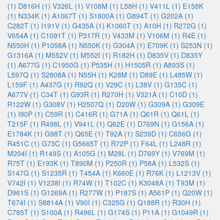
(1)
D816H (1)
V326L (1)
V108M (1)
L58H (1)
V411L (1)
E158K
(1)
N334K (1)
A1067T (1)
S1800A (1)
G894T (1)
G202A (1)
C282T (1)
I191V (1)
G435A (1)
K1060T (1)
A10H (1)
R272G (1)
V654A (1)
C1091T (1)
P317R (1)
V433M (1)
V106M (1)
R4E (1)
N550H (1)
P1058A (1)
N550K (1)
G304A (1)
E709K (1)
S253N (1)
G1316A (1)
M552V (1)
M552I (1)
R182H (1)
D835V (1)
D835Y
(1)
A677G (1)
C1950G (1)
P535H (1)
H1505R (1)
A893S (1)
L597Q (1)
S2808A (1)
N55H (1)
K28M (1)
D89E (1)
L485W (1)
L159F (1)
A437G (1)
R92Q (1)
V29C (1)
L38V (1)
G135C (1)
A677V (1)
C34T (1)
G93R (1)
R270H (1)
V321A (1)
C10D (1)
R122W (1)
G308V (1)
H2507Q (1)
D20W (1)
G309A (1)
G309E
(1)
I90P (1)
C59R (1)
C416R (1)
G71A (1)
Q61R (1)
Q61L (1)
T215F (1)
R498L (1)
V941L (1)
Q62E (1)
D769N (1)
G156A (1)
E1784K (1)
G98T (1)
Q65E (1)
T92A (1)
S239D (1)
C656G (1)
R451C (1)
G73C (1)
G5665T (1)
R72P (1)
F64L (1)
L248R (1)
M204I (1)
R149S (1)
A105G (1)
M28L (1)
D769Y (1)
V769M (1)
R75T (1)
E193K (1)
T890M (1)
P250R (1)
P58A (1)
L532S (1)
S147G (1)
S1235R (1)
T454A (1)
K660E (1)
R76K (1)
L1213V (1)
V742I (1)
V1238I (1)
R74W (1)
T102C (1)
K3048A (1)
T93M (1)
D961S (1)
G1269A (1)
R277W (1)
P187S (1)
A561P (1)
Q20W (1)
T674I (1)
S8814A (1)
V90I (1)
C325G (1)
Q188R (1)
R30H (1)
C785T (1)
S100A (1)
R496L (1)
G174S (1)
P11A (1)
G1049R (1)