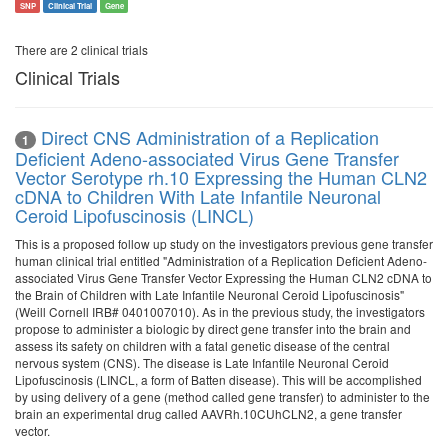
SNP
Clinical Trial
Gene
There are 2 clinical trials
Clinical Trials
Direct CNS Administration of a Replication
1
Deficient Adeno-associated Virus Gene Transfer
Vector Serotype rh.10 Expressing the Human CLN2
cDNA to Children With Late Infantile Neuronal
Ceroid Lipofuscinosis (LINCL)
This is a proposed follow up study on the investigators previous gene transfer
human clinical trial entitled "Administration of a Replication Deficient Adeno-
associated Virus Gene Transfer Vector Expressing the Human CLN2 cDNA to
the Brain of Children with Late Infantile Neuronal Ceroid Lipofuscinosis"
(Weill Cornell IRB# 0401007010). As in the previous study, the investigators
propose to administer a biologic by direct gene transfer into the brain and
assess its safety on children with a fatal genetic disease of the central
nervous system (CNS). The disease is Late Infantile Neuronal Ceroid
Lipofuscinosis (LINCL, a form of Batten disease). This will be accomplished
by using delivery of a gene (method called gene transfer) to administer to the
brain an experimental drug called AAVRh.10CUhCLN2, a gene transfer
vector.