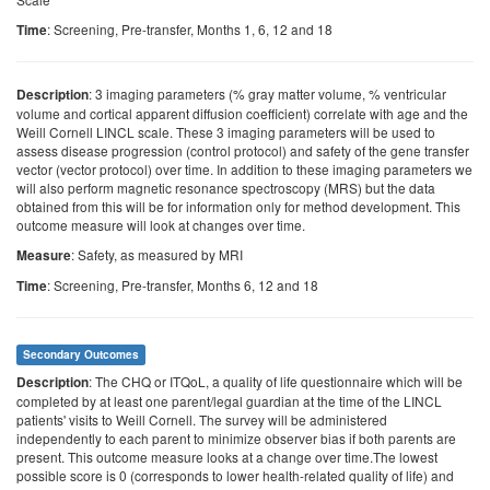
: Screening, Pre-transfer, Months 1, 6, 12 and 18
Time
: 3 imaging parameters (% gray matter volume, % ventricular
Description
volume and cortical apparent diffusion coefficient) correlate with age and the
Weill Cornell LINCL scale. These 3 imaging parameters will be used to
assess disease progression (control protocol) and safety of the gene transfer
vector (vector protocol) over time. In addition to these imaging parameters we
will also perform magnetic resonance spectroscopy (MRS) but the data
obtained from this will be for information only for method development. This
outcome measure will look at changes over time.
: Safety, as measured by MRI
Measure
: Screening, Pre-transfer, Months 6, 12 and 18
Time
Secondary Outcomes
: The CHQ or ITQoL, a quality of life questionnaire which will be
Description
completed by at least one parent/legal guardian at the time of the LINCL
patients' visits to Weill Cornell. The survey will be administered
independently to each parent to minimize observer bias if both parents are
present. This outcome measure looks at a change over time.The lowest
possible score is 0 (corresponds to lower health-related quality of life) and