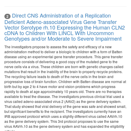
Direct CNS Administration of a Replication
2
Deficient Adeno-associated Virus Gene Transfer
Vector Serotype rh.10 Expressing the Human CLN2
cDNA to Children With LINCL With Uncommon
Genotypes and/or Moderate to Severe Impairment
The investigators propose to assess the safety and efficacy of a new
administration method to deliver a biologic to children with a form of Batten
disease using an experimental gene transfer procedure. This gene transfer
procedure consists of delivering a good copy of the mutated gene to the
nerve cells via a virus. These children are born with genetic changes called
mutations that result in the inability of the brain to properly recycle proteins.
The recycling failure leads to death of the nerve cells in the brain and
progressive loss of brain function. Children with Batten disease are normal at
birth but by age 2 to 4 have motor and vision problems which progress
rapidly to death at age approximately 10 years old. There are no therapies
available to treat the disease. The investigators previous clinical trial used a
virus called adeno-associated virus 2 (AAV2) as the gene delivery system.
That study showed that viral delivery of the gene was safe and showed small,
but significant benefits to the recipient. The investigators currently have an
IRB approved protocol which uses a slightly different virus called AAVrh.10
as the gene delivery system. This 3rd protocol proposes to use the same
virus AAVrh.10 as the gene delivery system and has expanded the eligibility