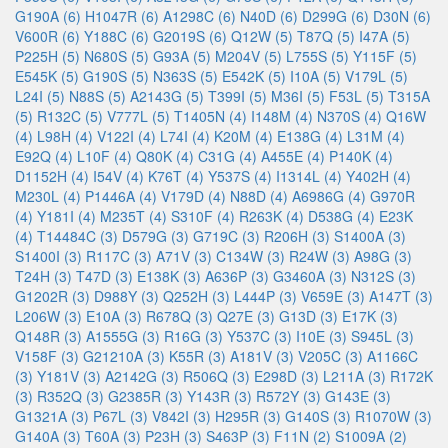
G190A (6)
H1047R (6)
A1298C (6)
N40D (6)
D299G (6)
D30N (6)
V600R (6)
Y188C (6)
G2019S (6)
Q12W (5)
T87Q (5)
I47A (5)
P225H (5)
N680S (5)
G93A (5)
M204V (5)
L755S (5)
Y115F (5)
E545K (5)
G190S (5)
N363S (5)
E542K (5)
I10A (5)
V179L (5)
L24I (5)
N88S (5)
A2143G (5)
T399I (5)
M36I (5)
F53L (5)
T315A
(5)
R132C (5)
V777L (5)
T1405N (4)
I148M (4)
N370S (4)
Q16W
(4)
L98H (4)
V122I (4)
L74I (4)
K20M (4)
E138G (4)
L31M (4)
E92Q (4)
L10F (4)
Q80K (4)
C31G (4)
A455E (4)
P140K (4)
D1152H (4)
I54V (4)
K76T (4)
Y537S (4)
I1314L (4)
Y402H (4)
M230L (4)
P1446A (4)
V179D (4)
N88D (4)
A6986G (4)
G970R
(4)
Y181I (4)
M235T (4)
S310F (4)
R263K (4)
D538G (4)
E23K
(4)
T14484C (3)
D579G (3)
G719C (3)
R206H (3)
S1400A (3)
S1400I (3)
R117C (3)
A71V (3)
C134W (3)
R24W (3)
A98G (3)
T24H (3)
T47D (3)
E138K (3)
A636P (3)
G3460A (3)
N312S (3)
G1202R (3)
D988Y (3)
Q252H (3)
L444P (3)
V659E (3)
A147T (3)
L206W (3)
E10A (3)
R678Q (3)
Q27E (3)
G13D (3)
E17K (3)
Q148R (3)
A1555G (3)
R16G (3)
Y537C (3)
I10E (3)
S945L (3)
V158F (3)
G21210A (3)
K55R (3)
A181V (3)
V205C (3)
A1166C
(3)
Y181V (3)
A2142G (3)
R506Q (3)
E298D (3)
L211A (3)
R172K
(3)
R352Q (3)
G2385R (3)
Y143R (3)
R572Y (3)
G143E (3)
G1321A (3)
P67L (3)
V842I (3)
H295R (3)
G140S (3)
R1070W (3)
G140A (3)
T60A (3)
P23H (3)
S463P (3)
F11N (2)
S1009A (2)