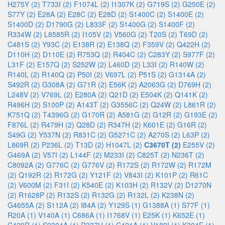
H275Y (2)
T733I (2)
F1074L (2)
I1307K (2)
G719S (2)
G250E (2)
S77Y (2)
E28A (2)
E28C (2)
E28D (2)
S1400C (2)
S1400E (2)
S1400D (2)
D1790G (2)
L833F (2)
S1400G (2)
S1400F (2)
R334W (2)
L8585R (2)
I105V (2)
V560G (2)
T20S (2)
T69D (2)
C481S (2)
Y93C (2)
E138R (2)
E138Q (2)
F359V (2)
Q422H (2)
D110H (2)
D110E (2)
R753Q (2)
R404C (2)
C283Y (2)
S977F (2)
L31F (2)
E157Q (2)
S252W (2)
L460D (2)
L33I (2)
R140W (2)
R140L (2)
R140Q (2)
P50I (2)
V697L (2)
P51S (2)
G1314A (2)
S492R (2)
G308A (2)
G71R (2)
E56K (2)
A2063G (2)
D769H (2)
L248V (2)
V769L (2)
E280A (2)
Q21D (2)
E504K (2)
Q141K (2)
R496H (2)
S100P (2)
A143T (2)
G3556C (2)
Q24W (2)
L861R (2)
K751Q (2)
T4396G (2)
G170R (2)
A581G (2)
G12R (2)
G193E (2)
F876L (2)
R479H (2)
Q28D (2)
R347H (2)
K601E (2)
G16R (2)
S49G (2)
Y537N (2)
R831C (2)
G5271C (2)
A270S (2)
L63P (2)
L869R (2)
P236L (2)
T13D (2)
H1047L (2)
C3670T (2)
E255V (2)
G469A (2)
V57I (2)
L144F (2)
M233I (2)
C825T (2)
N236T (2)
C8092A (2)
G776C (2)
G776V (2)
R172S (2)
R172W (2)
R172M
(2)
Q192R (2)
R172G (2)
Y121F (2)
V843I (2)
K101P (2)
R61C
(2)
V600M (2)
F31I (2)
K540E (2)
K103H (2)
R132V (2)
D1270N
(2)
R1628P (2)
R132S (2)
R132G (2)
R132L (2)
K238N (2)
G4655A (2)
S112A (2)
I84A (2)
Y129S (1)
G1388A (1)
S77F (1)
R20A (1)
V140A (1)
C686A (1)
I1768V (1)
E25K (1)
K652E (1)