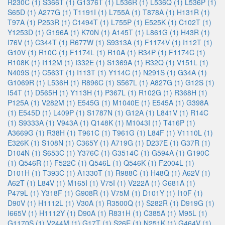
R230C (1)
S366T (1)
G1376T (1)
L536R (1)
L536Q (1)
L536P (1)
S65D (1)
A277G (1)
T1191I (1)
L755A (1)
T878A (1)
H131R (1)
T97A (1)
P253R (1)
C1494T (1)
L755P (1)
E525K (1)
C102T (1)
Y1253D (1)
G196A (1)
K70N (1)
A145T (1)
L861G (1)
H43R (1)
I76V (1)
C344T (1)
R677W (1)
S9313A (1)
F1174V (1)
I112T (1)
G10V (1)
R10C (1)
F1174L (1)
R10A (1)
R34P (1)
F1174C (1)
R108K (1)
I112M (1)
I332E (1)
S1369A (1)
R32Q (1)
V151L (1)
N409S (1)
C563T (1)
I113T (1)
Y114C (1)
N291S (1)
G34A (1)
G1069R (1)
L536H (1)
R896C (1)
S567L (1)
A827G (1)
G12S (1)
I54T (1)
D565H (1)
Y113H (1)
P367L (1)
R102G (1)
R368H (1)
P125A (1)
V282M (1)
E545G (1)
M1040E (1)
E545A (1)
G398A
(1)
E545D (1)
L409P (1)
S1787N (1)
G12A (1)
L841V (1)
R14C
(1)
S9333A (1)
V943A (1)
Q148K (1)
M1043I (1)
T416P (1)
A3669G (1)
R38H (1)
T961C (1)
T961G (1)
L84F (1)
V1110L (1)
E326K (1)
S108N (1)
C365Y (1)
A719G (1)
D237E (1)
G37R (1)
D104N (1)
S653C (1)
Y376C (1)
G3514C (1)
G594A (1)
G190C
(1)
Q546R (1)
F522C (1)
Q546L (1)
Q546K (1)
F2004L (1)
D101H (1)
T393C (1)
A1330T (1)
R988C (1)
H48Q (1)
A62V (1)
A62T (1)
L84V (1)
M165I (1)
V75I (1)
V222A (1)
G681A (1)
P479L (1)
Y318F (1)
G908R (1)
V75M (1)
D101Y (1)
I10F (1)
D90V (1)
H1112L (1)
V30A (1)
R3500Q (1)
S282R (1)
D919G (1)
I665V (1)
H1112Y (1)
D90A (1)
R831H (1)
C385A (1)
M95L (1)
G1170S (1)
V244M (1)
G17T (1)
S26E (1)
N251K (1)
G464V (1)