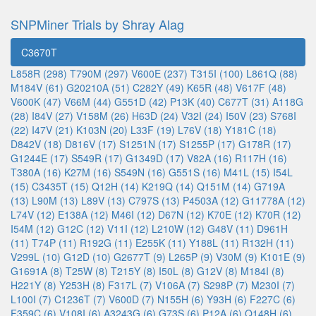
SNPMiner Trials by Shray Alag
C3670T
L858R (298)
T790M (297)
V600E (237)
T315I (100)
L861Q (88)
M184V (61)
G20210A (51)
C282Y (49)
K65R (48)
V617F (48)
V600K (47)
V66M (44)
G551D (42)
P13K (40)
C677T (31)
A118G
(28)
I84V (27)
V158M (26)
H63D (24)
V32I (24)
I50V (23)
S768I
(22)
I47V (21)
K103N (20)
L33F (19)
L76V (18)
Y181C (18)
D842V (18)
D816V (17)
S1251N (17)
S1255P (17)
G178R (17)
G1244E (17)
S549R (17)
G1349D (17)
V82A (16)
R117H (16)
T380A (16)
K27M (16)
S549N (16)
G551S (16)
M41L (15)
I54L
(15)
C3435T (15)
Q12H (14)
K219Q (14)
Q151M (14)
G719A
(13)
L90M (13)
L89V (13)
C797S (13)
P4503A (12)
G11778A (12)
L74V (12)
E138A (12)
M46I (12)
D67N (12)
K70E (12)
K70R (12)
I54M (12)
G12C (12)
V11I (12)
L210W (12)
G48V (11)
D961H
(11)
T74P (11)
R192G (11)
E255K (11)
Y188L (11)
R132H (11)
V299L (10)
G12D (10)
G2677T (9)
L265P (9)
V30M (9)
K101E (9)
G1691A (8)
T25W (8)
T215Y (8)
I50L (8)
G12V (8)
M184I (8)
H221Y (8)
Y253H (8)
F317L (7)
V106A (7)
S298P (7)
M230I (7)
L100I (7)
C1236T (7)
V600D (7)
N155H (6)
Y93H (6)
F227C (6)
F359C (6)
V108I (6)
A3243G (6)
G73S (6)
P12A (6)
Q148H (6)