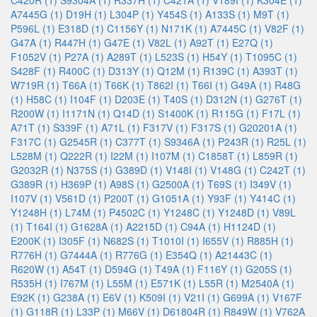
C420R (1)
S9304A (1)
R337H (1)
C421A (1)
V189I (1)
K304E (1)
A7445G (1)
D19H (1)
L304P (1)
Y454S (1)
A133S (1)
M9T (1)
P596L (1)
E318D (1)
C1156Y (1)
N171K (1)
A7445C (1)
V82F (1)
G47A (1)
R447H (1)
G47E (1)
V82L (1)
A92T (1)
E27Q (1)
F1052V (1)
P27A (1)
A289T (1)
L523S (1)
H54Y (1)
T1095C (1)
S428F (1)
R400C (1)
D313Y (1)
Q12M (1)
R139C (1)
A393T (1)
W719R (1)
T66A (1)
T66K (1)
T862I (1)
T66I (1)
G49A (1)
R48G
(1)
H58C (1)
I104F (1)
D203E (1)
T40S (1)
D312N (1)
G276T (1)
R200W (1)
I1171N (1)
Q14D (1)
S1400K (1)
R115G (1)
F17L (1)
A71T (1)
S339F (1)
A71L (1)
F317V (1)
F317S (1)
G20201A (1)
F317C (1)
G2545R (1)
C377T (1)
S9346A (1)
P243R (1)
R25L (1)
L528M (1)
Q222R (1)
I22M (1)
I107M (1)
C1858T (1)
L859R (1)
G2032R (1)
N375S (1)
G389D (1)
V148I (1)
V148G (1)
C242T (1)
G389R (1)
H369P (1)
A98S (1)
G2500A (1)
T69S (1)
I349V (1)
I107V (1)
V561D (1)
P200T (1)
G1051A (1)
Y93F (1)
Y414C (1)
Y1248H (1)
L74M (1)
P4502C (1)
Y1248C (1)
Y1248D (1)
V89L
(1)
T164I (1)
G1628A (1)
A2215D (1)
C94A (1)
H1124D (1)
E200K (1)
I305F (1)
N682S (1)
T1010I (1)
I655V (1)
R885H (1)
R776H (1)
G7444A (1)
R776G (1)
E354Q (1)
A21443C (1)
R620W (1)
A54T (1)
D594G (1)
T49A (1)
F116Y (1)
G205S (1)
R535H (1)
I767M (1)
L55M (1)
E571K (1)
L55R (1)
M2540A (1)
E92K (1)
G238A (1)
E6V (1)
K509I (1)
V21I (1)
G699A (1)
V167F
(1)
G118R (1)
L33P (1)
M66V (1)
D61804R (1)
R849W (1)
V762A