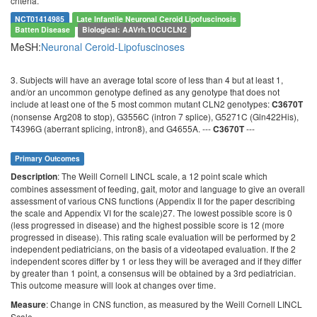
criteria.
NCT01414985
Late Infantile Neuronal Ceroid Lipofuscinosis
Batten Disease
Biological: AAVrh.10CUCLN2
MeSH:
Neuronal Ceroid-Lipofuscinoses
3. Subjects will have an average total score of less than 4 but at least 1,
and/or an uncommon genotype defined as any genotype that does not
include at least one of the 5 most common mutant CLN2 genotypes:
C3670T
(nonsense Arg208 to stop), G3556C (intron 7 splice), G5271C (Gln422His),
T4396G (aberrant splicing, intron8), and G4655A. ---
---
C3670T
Primary Outcomes
: The Weill Cornell LINCL scale, a 12 point scale which
Description
combines assessment of feeding, gait, motor and language to give an overall
assessment of various CNS functions (Appendix II for the paper describing
the scale and Appendix VI for the scale)27. The lowest possible score is 0
(less progressed in disease) and the highest possible score is 12 (more
progressed in disease). This rating scale evaluation will be performed by 2
independent pediatricians, on the basis of a videotaped evaluation. If the 2
independent scores differ by 1 or less they will be averaged and if they differ
by greater than 1 point, a consensus will be obtained by a 3rd pediatrician.
This outcome measure will look at changes over time.
: Change in CNS function, as measured by the Weill Cornell LINCL
Measure
Scale