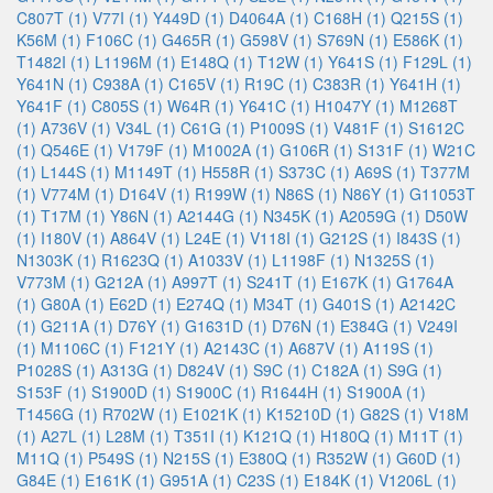
C807T (1)
V77I (1)
Y449D (1)
D4064A (1)
C168H (1)
Q215S (1)
K56M (1)
F106C (1)
G465R (1)
G598V (1)
S769N (1)
E586K (1)
T1482I (1)
L1196M (1)
E148Q (1)
T12W (1)
Y641S (1)
F129L (1)
Y641N (1)
C938A (1)
C165V (1)
R19C (1)
C383R (1)
Y641H (1)
Y641F (1)
C805S (1)
W64R (1)
Y641C (1)
H1047Y (1)
M1268T
(1)
A736V (1)
V34L (1)
C61G (1)
P1009S (1)
V481F (1)
S1612C
(1)
Q546E (1)
V179F (1)
M1002A (1)
G106R (1)
S131F (1)
W21C
(1)
L144S (1)
M1149T (1)
H558R (1)
S373C (1)
A69S (1)
T377M
(1)
V774M (1)
D164V (1)
R199W (1)
N86S (1)
N86Y (1)
G11053T
(1)
T17M (1)
Y86N (1)
A2144G (1)
N345K (1)
A2059G (1)
D50W
(1)
I180V (1)
A864V (1)
L24E (1)
V118I (1)
G212S (1)
I843S (1)
N1303K (1)
R1623Q (1)
A1033V (1)
L1198F (1)
N1325S (1)
V773M (1)
G212A (1)
A997T (1)
S241T (1)
E167K (1)
G1764A
(1)
G80A (1)
E62D (1)
E274Q (1)
M34T (1)
G401S (1)
A2142C
(1)
G211A (1)
D76Y (1)
G1631D (1)
D76N (1)
E384G (1)
V249I
(1)
M1106C (1)
F121Y (1)
A2143C (1)
A687V (1)
A119S (1)
P1028S (1)
A313G (1)
D824V (1)
S9C (1)
C182A (1)
S9G (1)
S153F (1)
S1900D (1)
S1900C (1)
R1644H (1)
S1900A (1)
T1456G (1)
R702W (1)
E1021K (1)
K15210D (1)
G82S (1)
V18M
(1)
A27L (1)
L28M (1)
T351I (1)
K121Q (1)
H180Q (1)
M11T (1)
M11Q (1)
P549S (1)
N215S (1)
E380Q (1)
R352W (1)
G60D (1)
G84E (1)
E161K (1)
G951A (1)
C23S (1)
E184K (1)
V1206L (1)