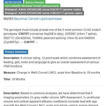
NCT01161576
Batten Disease
Late-Infantile Neuronal Ceroid Lipofuscinosis
Biological: AAVrh.10CUhCLN2 vector 9.0x10^11 genome copies
Biological: AAVrh.10CUhCLN2 vector 2.85x10^11 genome copies
MeSH:
Neuronal Ceroid-Lipofuscinoses
The genotype must include at least one of the 5 most common CLN2 mutant
genotypes:
(nonsense Arg208 to stop), G3556C (intron 7 splice),
C3670T
G5271C (Gln422His), T4396G (aberrant splicing, intron 8) and G4655A
(Cys365Tyr). ---
---
C3670T
Primary Outcomes
: A clinical rating, 12 point scale which combines assessment of
Description
feeding, gait, motor and language to give an overall assessment of various
CNS functions.
: Change in Weill-Cornell LINCL scale from Baseline to 18 months
Measure
: 18 Months
Time
: Based on previous analyses, we have determined that 3
Description
imaging parameters (% grey matter volume, MRI Assessment, % ventricular
volume and cortical apparent diffusion coefficient) correlate best with age
and with the Weill Cornell LINCL scale and will be used to assess disease