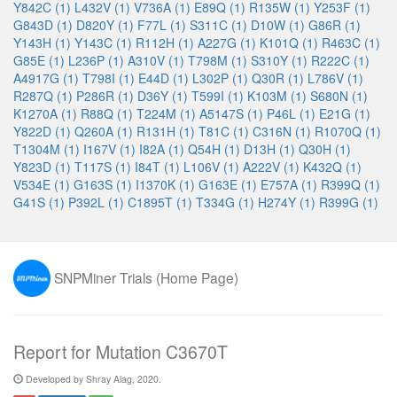
Y842C (1)
L432V (1)
V736A (1)
E89Q (1)
R135W (1)
Y253F (1)
G843D (1)
D820Y (1)
F77L (1)
S311C (1)
D10W (1)
G86R (1)
Y143H (1)
Y143C (1)
R112H (1)
A227G (1)
K101Q (1)
R463C (1)
G85E (1)
L236P (1)
A310V (1)
T798M (1)
S310Y (1)
R222C (1)
A4917G (1)
T798I (1)
E44D (1)
L302P (1)
Q30R (1)
L786V (1)
R287Q (1)
P286R (1)
D36Y (1)
T599I (1)
K103M (1)
S680N (1)
K1270A (1)
R88Q (1)
T224M (1)
A5147S (1)
P46L (1)
E21G (1)
Y822D (1)
Q260A (1)
R131H (1)
T81C (1)
C316N (1)
R1070Q (1)
T1304M (1)
I167V (1)
I82A (1)
Q54H (1)
D13H (1)
Q30H (1)
Y823D (1)
T117S (1)
I84T (1)
L106V (1)
A222V (1)
K432Q (1)
V534E (1)
G163S (1)
I1370K (1)
G163E (1)
E757A (1)
R399Q (1)
G41S (1)
P392L (1)
C1895T (1)
T334G (1)
H274Y (1)
R399G (1)
SNPMiner Trials (Home Page)
Report for Mutation C3670T
Developed by Shray Alag, 2020.