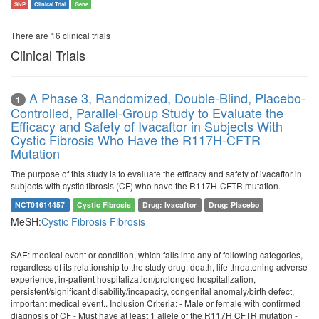
SNP
Clinical Trial
Gene
There are 16 clinical trials
Clinical Trials
A Phase 3, Randomized, Double-Blind, Placebo-
1
Controlled, Parallel-Group Study to Evaluate the
Efficacy and Safety of Ivacaftor in Subjects With
Cystic Fibrosis Who Have the R117H-CFTR
Mutation
The purpose of this study is to evaluate the efficacy and safety of ivacaftor in
subjects with cystic fibrosis (CF) who have the R117H-CFTR mutation.
NCT01614457
Cystic Fibrosis
Drug: Ivacaftor
Drug: Placebo
MeSH:
Cystic Fibrosis
Fibrosis
SAE: medical event or condition, which falls into any of following categories,
regardless of its relationship to the study drug: death, life threatening adverse
experience, in-patient hospitalization/prolonged hospitalization,
persistent/significant disability/incapacity, congenital anomaly/birth defect,
important medical event.. Inclusion Criteria: - Male or female with confirmed
diagnosis of CF - Must have at least 1 allele of the R117H CFTR mutation -