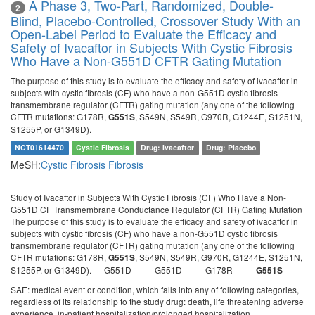
A Phase 3, Two-Part, Randomized, Double-
2
Blind, Placebo-Controlled, Crossover Study With an
Open-Label Period to Evaluate the Efficacy and
Safety of Ivacaftor in Subjects With Cystic Fibrosis
Who Have a Non-G551D CFTR Gating Mutation
The purpose of this study is to evaluate the efficacy and safety of ivacaftor in
subjects with cystic fibrosis (CF) who have a non-G551D cystic fibrosis
transmembrane regulator (CFTR) gating mutation (any one of the following
CFTR mutations: G178R,
, S549N, S549R, G970R, G1244E, S1251N,
G551S
S1255P, or G1349D).
NCT01614470
Cystic Fibrosis
Drug: Ivacaftor
Drug: Placebo
MeSH:
Cystic Fibrosis
Fibrosis
Study of Ivacaftor in Subjects With Cystic Fibrosis (CF) Who Have a Non-
G551D CF Transmembrane Conductance Regulator (CFTR) Gating Mutation
The purpose of this study is to evaluate the efficacy and safety of ivacaftor in
subjects with cystic fibrosis (CF) who have a non-G551D cystic fibrosis
transmembrane regulator (CFTR) gating mutation (any one of the following
CFTR mutations: G178R,
, S549N, S549R, G970R, G1244E, S1251N,
G551S
S1255P, or G1349D). --- G551D --- --- G551D --- --- G178R --- ---
---
G551S
SAE: medical event or condition, which falls into any of following categories,
regardless of its relationship to the study drug: death, life threatening adverse
experience, in-patient hospitalization/prolonged hospitalization,