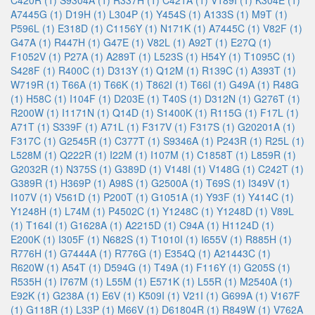
C420R (1)
S9304A (1)
R337H (1)
C421A (1)
V189I (1)
K304E (1)
A7445G (1)
D19H (1)
L304P (1)
Y454S (1)
A133S (1)
M9T (1)
P596L (1)
E318D (1)
C1156Y (1)
N171K (1)
A7445C (1)
V82F (1)
G47A (1)
R447H (1)
G47E (1)
V82L (1)
A92T (1)
E27Q (1)
F1052V (1)
P27A (1)
A289T (1)
L523S (1)
H54Y (1)
T1095C (1)
S428F (1)
R400C (1)
D313Y (1)
Q12M (1)
R139C (1)
A393T (1)
W719R (1)
T66A (1)
T66K (1)
T862I (1)
T66I (1)
G49A (1)
R48G
(1)
H58C (1)
I104F (1)
D203E (1)
T40S (1)
D312N (1)
G276T (1)
R200W (1)
I1171N (1)
Q14D (1)
S1400K (1)
R115G (1)
F17L (1)
A71T (1)
S339F (1)
A71L (1)
F317V (1)
F317S (1)
G20201A (1)
F317C (1)
G2545R (1)
C377T (1)
S9346A (1)
P243R (1)
R25L (1)
L528M (1)
Q222R (1)
I22M (1)
I107M (1)
C1858T (1)
L859R (1)
G2032R (1)
N375S (1)
G389D (1)
V148I (1)
V148G (1)
C242T (1)
G389R (1)
H369P (1)
A98S (1)
G2500A (1)
T69S (1)
I349V (1)
I107V (1)
V561D (1)
P200T (1)
G1051A (1)
Y93F (1)
Y414C (1)
Y1248H (1)
L74M (1)
P4502C (1)
Y1248C (1)
Y1248D (1)
V89L
(1)
T164I (1)
G1628A (1)
A2215D (1)
C94A (1)
H1124D (1)
E200K (1)
I305F (1)
N682S (1)
T1010I (1)
I655V (1)
R885H (1)
R776H (1)
G7444A (1)
R776G (1)
E354Q (1)
A21443C (1)
R620W (1)
A54T (1)
D594G (1)
T49A (1)
F116Y (1)
G205S (1)
R535H (1)
I767M (1)
L55M (1)
E571K (1)
L55R (1)
M2540A (1)
E92K (1)
G238A (1)
E6V (1)
K509I (1)
V21I (1)
G699A (1)
V167F
(1)
G118R (1)
L33P (1)
M66V (1)
D61804R (1)
R849W (1)
V762A