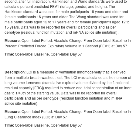
second, after full inspiration. Hankinson and Wang standards were used to
calculate percent predicted FEV1 (for age, gender, and height). The
Hankinson standard was used for male participants 18 years and older and
female participants 16 years and older. The Wang standard was used for
male participants aged 12 to 17 years and for female participants aged 12 to
15 years. Data was to be reported for overall participants and as per
genotype (residual function mutation and mRNA splice site mutation).
: Open-label Period: Absolute Change From Open-label Baseline In
Measure
Percent Predicted Forced Expiratory Volume In 1 Second (FEV1) at Day 57
: Open-label Baseline, Open-label Day 57
Time
: LCI is a measure of ventilation inhomogeneity that is derived
Description
from a multiple-breath washout test. The LCI was calculated as the number of
lung volume turnovers (cumulative expired volume divided by the functional
residual capacity [FRC]) required to reduce end-tidal concentration of an inert
gas to 1/40th of the starting value. Data was to be reported for overall
participants and as per genotype (residual function mutation and mRNA
splice site mutation).
: Open-label Period: Absolute Change From Open-label Baseline In
Measure
Lung Clearance Index (LCI) at Day 57
: Open-label Baseline, Open-label Day 57
Time