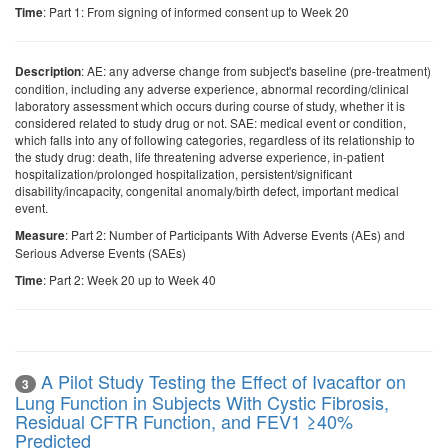
: Part 1: From signing of informed consent up to Week 20
Time
: AE: any adverse change from subject's baseline (pre-treatment)
Description
condition, including any adverse experience, abnormal recording/clinical
laboratory assessment which occurs during course of study, whether it is
considered related to study drug or not. SAE: medical event or condition,
which falls into any of following categories, regardless of its relationship to
the study drug: death, life threatening adverse experience, in-patient
hospitalization/prolonged hospitalization, persistent/significant
disability/incapacity, congenital anomaly/birth defect, important medical
event.
: Part 2: Number of Participants With Adverse Events (AEs) and
Measure
Serious Adverse Events (SAEs)
: Part 2: Week 20 up to Week 40
Time
A Pilot Study Testing the Effect of Ivacaftor on
3
Lung Function in Subjects With Cystic Fibrosis,
Residual CFTR Function, and FEV1 ≥40%
Predicted