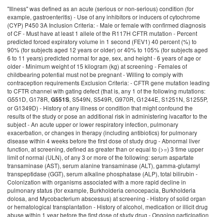
"Illness" was defined as an acute (serious or non-serious) condition (for
example, gastroenteritis) - Use of any inhibitors or inducers of cytochrome
(CYP) P450 3A Inclusion Criteria: - Male or female with confirmed diagnosis
of CF - Must have at least 1 allele of the R117H CFTR mutation - Percent
predicted forced expiratory volume in 1 second (FEV1) 40 percent (%) to
90% (for subjects aged 12 years or older) or 40% to 105% (for subjects aged
6 to 11 years) predicted normal for age, sex, and height - 6 years of age or
older - Minimum weight of 15 kilogram (kg) at screening - Females of
childbearing potential must not be pregnant - Willing to comply with
contraception requirements Exclusion Criteria: - CFTR gene mutation leading
to CFTR channel with gating defect (that is, any 1 of the following mutations:
G551D, G178R,
, S549N, S549R, G970R, G1244E, S1251N, S1255P,
G551S
or G1349D) - History of any illness or condition that might confound the
results of the study or pose an additional risk in administering ivacaftor to the
subject - An acute upper or lower respiratory infection, pulmonary
exacerbation, or changes in therapy (including antibiotics) for pulmonary
disease within 4 weeks before the first dose of study drug - Abnormal liver
function, at screening, defined as greater than or equal to (>=) 3 time upper
limit of normal (ULN), of any 3 or more of the following: serum aspartate
transaminase (AST), serum alanine transaminase (ALT), gamma-glutamyl
transpeptidase (GGT), serum alkaline phosphatase (ALP), total bilirubin -
Colonization with organisms associated with a more rapid decline in
pulmonary status (for example, Burkholderia cenocepacia, Burkholderia
dolosa, and Mycobacterium abscessus) at screening - History of solid organ
or hematological transplantation - History of alcohol, medication or illicit drug
abuse within 1 year before the first dose of study drug - Ongoing participation