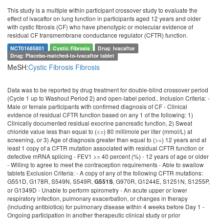
This study is a multiple within participant crossover study to evaluate the
effect of ivacaftor on lung function in participants aged 12 years and older
with cystic fibrosis (CF) who have phenotypic or molecular evidence of
residual CF transmembrane conductance regulator (CFTR) function.
NCT01685801
Cystic Fibrosis
Drug: Ivacaftor
Drug: Placebo-matched-to-ivacaftor tablet
MeSH:
Cystic Fibrosis
Fibrosis
Data was to be reported by drug treatment for double-blind crossover period
(Cycle 1 up to Washout Period 2) and open-label period.. Inclusion Criteria: -
Male or female participants with confirmed diagnosis of CF - Clinical
evidence of residual CFTR function based on any 1 of the following: 1)
Clinically documented residual exocrine pancreatic function, 2) Sweat
chloride value less than equal to (<=) 80 millimole per liter (mmol/L) at
screening, or 3) Age of diagnosis greater than equal to (>=) 12 years and at
least 1 copy of a CFTR mutation associated with residual CFTR function or
defective mRNA splicing - FEV1 >= 40 percent (%) - 12 years of age or older
- Willing to agree to meet the contraception requirements - Able to swallow
tablets Exclusion Criteria: - A copy of any of the following CFTR mutations:
G551D, G178R, S549N, S549R,
, G970R, G1244E, S1251N, S1255P,
G551S
or G1349D - Unable to perform spirometry - An acute upper or lower
respiratory infection, pulmonary exacerbation, or changes in therapy
(including antibiotics) for pulmonary disease within 4 weeks before Day 1 -
Ongoing participation in another therapeutic clinical study or prior