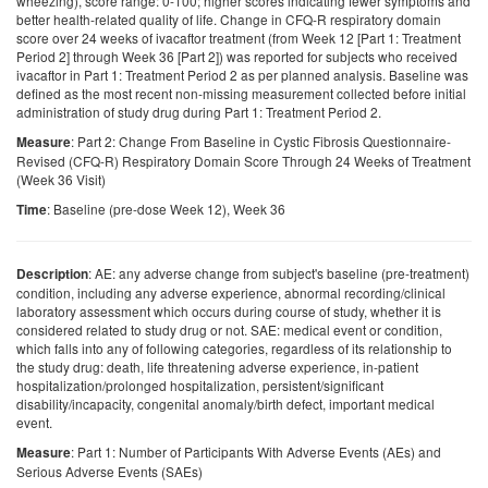
wheezing), score range: 0-100; higher scores indicating fewer symptoms and
better health-related quality of life. Change in CFQ-R respiratory domain
score over 24 weeks of ivacaftor treatment (from Week 12 [Part 1: Treatment
Period 2] through Week 36 [Part 2]) was reported for subjects who received
ivacaftor in Part 1: Treatment Period 2 as per planned analysis. Baseline was
defined as the most recent non-missing measurement collected before initial
administration of study drug during Part 1: Treatment Period 2.
: Part 2: Change From Baseline in Cystic Fibrosis Questionnaire-
Measure
Revised (CFQ-R) Respiratory Domain Score Through 24 Weeks of Treatment
(Week 36 Visit)
: Baseline (pre-dose Week 12), Week 36
Time
: AE: any adverse change from subject's baseline (pre-treatment)
Description
condition, including any adverse experience, abnormal recording/clinical
laboratory assessment which occurs during course of study, whether it is
considered related to study drug or not. SAE: medical event or condition,
which falls into any of following categories, regardless of its relationship to
the study drug: death, life threatening adverse experience, in-patient
hospitalization/prolonged hospitalization, persistent/significant
disability/incapacity, congenital anomaly/birth defect, important medical
event.
: Part 1: Number of Participants With Adverse Events (AEs) and
Measure
Serious Adverse Events (SAEs)