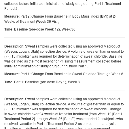
collected before initial administration of study drug during Part 1: Treatment
Period 2.
: Part 2: Change From Baseline in Body Mass Index (BMI) at 24
Measure
Weeks of Treatment (Week 36 Visit)
: Baseline (pre-dose Week 12), Week 36
Time
: Sweat samples were collected using an approved Macroduct
Description
(Wescor, Logan, Utah) collection device. A volume of greater than or equal to
(>=) 15 microliter was required for determination of sweat chloride. Baseline
was defined as the most recent non-missing measurement collected before
initial administration of study drug during study Part 1.
: Part 1: Change From Baseline in Sweat Chloride Through Week 8
Measure
: Part 1: Baseline (pre-dose Day 1), Week 8
Time
: Sweat samples were collected using an approved Macroduct
Description
(Wescor, Logan, Utah) collection device. A volume of greater than or equal to
(>=) 15 microliter was required for determination of sweat chloride. Change
in sweat chloride over 24 weeks of ivacaftor treatment (from Week 12 [Part 1:
Treatment Period 2] through Week 36 [Part 2]) was reported for subjects who
received ivacaftor in Part 1: Treatment Period 2 as per planned analysis.
Baseline was defined as the most recent non-missing measurement