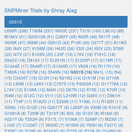
SNPMiner Trials by Shray Alag
G551S
L858R (298)
T790M (297)
V600E (237)
T315I (100)
L861Q (88)
M184V (61)
G20210A (51)
C282Y (49)
K65R (48)
V617F (48)
V600K (47)
V66M (44)
G551D (42)
P13K (40)
C677T (31)
A118G
(28)
I84V (27)
V158M (26)
H63D (24)
V32I (24)
I50V (23)
S768I
(22)
I47V (21)
K103N (20)
L33F (19)
L76V (18)
Y181C (18)
D842V (18)
D816V (17)
S1251N (17)
S1255P (17)
G178R (17)
G1244E (17)
S549R (17)
G1349D (17)
V82A (16)
R117H (16)
T380A (16)
K27M (16)
S549N (16)
G551S (16)
M41L (15)
I54L
(15)
C3435T (15)
Q12H (14)
K219Q (14)
Q151M (14)
G719A
(13)
L90M (13)
L89V (13)
C797S (13)
P4503A (12)
G11778A (12)
L74V (12)
E138A (12)
M46I (12)
D67N (12)
K70E (12)
K70R (12)
I54M (12)
G12C (12)
V11I (12)
L210W (12)
G48V (11)
D961H
(11)
T74P (11)
R192G (11)
E255K (11)
Y188L (11)
R132H (11)
V299L (10)
G12D (10)
G2677T (9)
L265P (9)
V30M (9)
K101E (9)
G1691A (8)
T25W (8)
T215Y (8)
I50L (8)
G12V (8)
M184I (8)
H221Y (8)
Y253H (8)
F317L (7)
V106A (7)
S298P (7)
M230I (7)
L100I (7)
C1236T (7)
V600D (7)
N155H (6)
Y93H (6)
F227C (6)
F359C (6)
V108I (6)
A3243G (6)
G73S (6)
P12A (6)
Q148H (6)