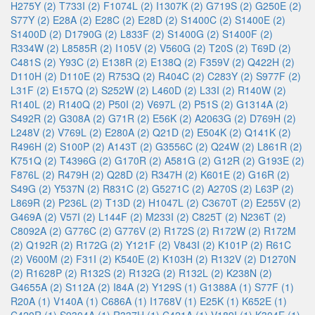
H275Y (2)
T733I (2)
F1074L (2)
I1307K (2)
G719S (2)
G250E (2)
S77Y (2)
E28A (2)
E28C (2)
E28D (2)
S1400C (2)
S1400E (2)
S1400D (2)
D1790G (2)
L833F (2)
S1400G (2)
S1400F (2)
R334W (2)
L8585R (2)
I105V (2)
V560G (2)
T20S (2)
T69D (2)
C481S (2)
Y93C (2)
E138R (2)
E138Q (2)
F359V (2)
Q422H (2)
D110H (2)
D110E (2)
R753Q (2)
R404C (2)
C283Y (2)
S977F (2)
L31F (2)
E157Q (2)
S252W (2)
L460D (2)
L33I (2)
R140W (2)
R140L (2)
R140Q (2)
P50I (2)
V697L (2)
P51S (2)
G1314A (2)
S492R (2)
G308A (2)
G71R (2)
E56K (2)
A2063G (2)
D769H (2)
L248V (2)
V769L (2)
E280A (2)
Q21D (2)
E504K (2)
Q141K (2)
R496H (2)
S100P (2)
A143T (2)
G3556C (2)
Q24W (2)
L861R (2)
K751Q (2)
T4396G (2)
G170R (2)
A581G (2)
G12R (2)
G193E (2)
F876L (2)
R479H (2)
Q28D (2)
R347H (2)
K601E (2)
G16R (2)
S49G (2)
Y537N (2)
R831C (2)
G5271C (2)
A270S (2)
L63P (2)
L869R (2)
P236L (2)
T13D (2)
H1047L (2)
C3670T (2)
E255V (2)
G469A (2)
V57I (2)
L144F (2)
M233I (2)
C825T (2)
N236T (2)
C8092A (2)
G776C (2)
G776V (2)
R172S (2)
R172W (2)
R172M
(2)
Q192R (2)
R172G (2)
Y121F (2)
V843I (2)
K101P (2)
R61C
(2)
V600M (2)
F31I (2)
K540E (2)
K103H (2)
R132V (2)
D1270N
(2)
R1628P (2)
R132S (2)
R132G (2)
R132L (2)
K238N (2)
G4655A (2)
S112A (2)
I84A (2)
Y129S (1)
G1388A (1)
S77F (1)
R20A (1)
V140A (1)
C686A (1)
I1768V (1)
E25K (1)
K652E (1)