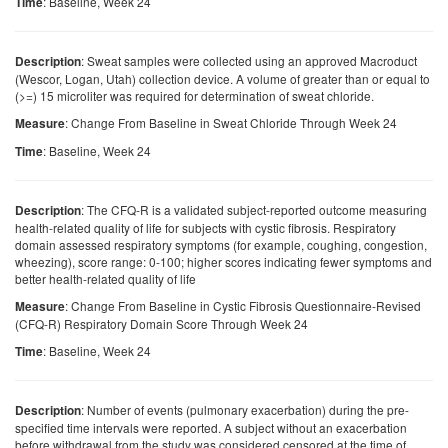
: Baseline, Week 24
Time
: Sweat samples were collected using an approved Macroduct
Description
(Wescor, Logan, Utah) collection device. A volume of greater than or equal to
(>=) 15 microliter was required for determination of sweat chloride.
: Change From Baseline in Sweat Chloride Through Week 24
Measure
: Baseline, Week 24
Time
: The CFQ-R is a validated subject-reported outcome measuring
Description
health-related quality of life for subjects with cystic fibrosis. Respiratory
domain assessed respiratory symptoms (for example, coughing, congestion,
wheezing), score range: 0-100; higher scores indicating fewer symptoms and
better health-related quality of life
: Change From Baseline in Cystic Fibrosis Questionnaire-Revised
Measure
(CFQ-R) Respiratory Domain Score Through Week 24
: Baseline, Week 24
Time
: Number of events (pulmonary exacerbation) during the pre-
Description
specified time intervals were reported. A subject without an exacerbation
before withdrawal from the study was considered censored at the time of