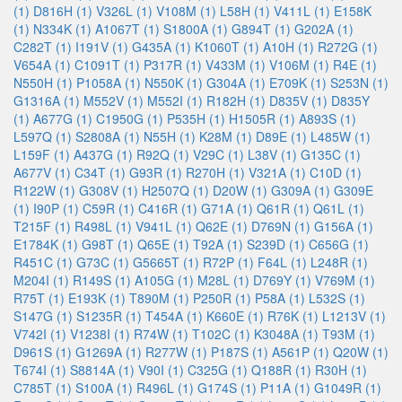
(1)
D816H (1)
V326L (1)
V108M (1)
L58H (1)
V411L (1)
E158K
(1)
N334K (1)
A1067T (1)
S1800A (1)
G894T (1)
G202A (1)
C282T (1)
I191V (1)
G435A (1)
K1060T (1)
A10H (1)
R272G (1)
V654A (1)
C1091T (1)
P317R (1)
V433M (1)
V106M (1)
R4E (1)
N550H (1)
P1058A (1)
N550K (1)
G304A (1)
E709K (1)
S253N (1)
G1316A (1)
M552V (1)
M552I (1)
R182H (1)
D835V (1)
D835Y
(1)
A677G (1)
C1950G (1)
P535H (1)
H1505R (1)
A893S (1)
L597Q (1)
S2808A (1)
N55H (1)
K28M (1)
D89E (1)
L485W (1)
L159F (1)
A437G (1)
R92Q (1)
V29C (1)
L38V (1)
G135C (1)
A677V (1)
C34T (1)
G93R (1)
R270H (1)
V321A (1)
C10D (1)
R122W (1)
G308V (1)
H2507Q (1)
D20W (1)
G309A (1)
G309E
(1)
I90P (1)
C59R (1)
C416R (1)
G71A (1)
Q61R (1)
Q61L (1)
T215F (1)
R498L (1)
V941L (1)
Q62E (1)
D769N (1)
G156A (1)
E1784K (1)
G98T (1)
Q65E (1)
T92A (1)
S239D (1)
C656G (1)
R451C (1)
G73C (1)
G5665T (1)
R72P (1)
F64L (1)
L248R (1)
M204I (1)
R149S (1)
A105G (1)
M28L (1)
D769Y (1)
V769M (1)
R75T (1)
E193K (1)
T890M (1)
P250R (1)
P58A (1)
L532S (1)
S147G (1)
S1235R (1)
T454A (1)
K660E (1)
R76K (1)
L1213V (1)
V742I (1)
V1238I (1)
R74W (1)
T102C (1)
K3048A (1)
T93M (1)
D961S (1)
G1269A (1)
R277W (1)
P187S (1)
A561P (1)
Q20W (1)
T674I (1)
S8814A (1)
V90I (1)
C325G (1)
Q188R (1)
R30H (1)
C785T (1)
S100A (1)
R496L (1)
G174S (1)
P11A (1)
G1049R (1)