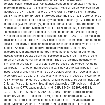
persistent/significant disability/incapacity, congenital anomaly/birth defect,
important medical event.. Inclusion Criteria: - Male or female with confirmed
diagnosis of CF - At least 1 allele of the following CFTR gating mutations:
G178R, S549N, S549R,
, G970R, G1244E, S1251N, S1255P, G1349D
G551S
- Percent predicted forced expiratory volume in 1 second (FEV1) greater than
or equal to (>=) 40 percent (%) predicted normal for age, sex, and height - 6
years of age or older - Minimum weight of 15 kilogram (kg) at screening -
Females of childbearing potential must not be pregnant - Willing to comply
with contraception requirements Exclusion Criteria: - G551D-CFTR mutation
on at least 1 allele - History of any illness or condition that might confound the
results of the study or pose an additional risk in administering ivacaftor to the
subject - An acute upper or lower respiratory infection, pulmonary
exacerbation, or changes in therapy (including antibiotics) for pulmonary
disease within 4 weeks before the first dose of study drug - History of solid
organ or hematological transplantation - History of alcohol, medication or
illicit drug abuse within 1 year before the first dose of study drug - Ongoing
participation in another therapeutic clinical study or prior participation in an
investigational drug study within 30 days before screening - Use of inhaled
hypertonic saline treatment - Use of any inhibitors or inducers of cytochrome
(CYP) P450 3A - Evidence of cataract or lens opacity at screening Inclusion
Criteria: - Male or female with confirmed diagnosis of CF - At least 1 allele of
the following CFTR gating mutations: G178R, S549N, S549R,
,
G551S
G970R, G1244E, S1251N, S1255P, G1349D - Percent predicted forced
expiratory volume in 1 second (FEV1) greater than or equal to (>=) 40
percent (%) predicted normal for age, sex, and height - 6 years of age or
older - Minimum weight of 15 kilogram (kg) at screening - Females of