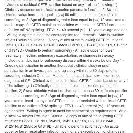
evidence of residual CFTR function based on any 1 of the following: 1)
Clinically documented residual exocrine pancreatic function, 2) Sweat
chloride value less than equal to (<=) 80 millimole per liter (mmol/L) at
screening, or 3) Age of diagnosis greater than equal to (>=) 12 years and at
least 1 copy of a CFTR mutation associated with residual CFTR function or
defective mRNA splicing - FEV1 >= 40 percent (%) - 12 years of age or older
- Willing to agree to meet the contraception requirements - Able to swallow
tablets Exclusion Criteria: - A copy of any of the following CFTR mutations:
G551D, G178R, S549N, S549R,
, G970R, G1244E, S1251N, S1255P,
G551S
or G1349D - Unable to perform spirometry - An acute upper or lower
respiratory infection, pulmonary exacerbation, or changes in therapy
(including antibiotics) for pulmonary disease within 4 weeks before Day 1 -
Ongoing participation in another therapeutic clinical study or prior
participation in an investigational drug study within the 30 days prior to
screening Inclusion Criteria: - Male or female participants with confirmed
diagnosis of CF - Clinical evidence of residual CFTR function based on any 1
of the following: 1) Clinically documented residual exocrine pancreatic
function, 2) Sweat chloride value less than equal to (<=) 80 millimole per liter
(mmol/L) at screening, or 3) Age of diagnosis greater than equal to (>=) 12
years and at least 1 copy of a CFTR mutation associated with residual CFTR
function or defective mRNA splicing - FEV1 >= 40 percent (%) - 12 years of
age or older - Willing to agree to meet the contraception requirements - Able
to swallow tablets Exclusion Criteria: - A copy of any of the following CFTR
mutations: G551D, G178R, S549N, S549R,
, G970R, G1244E,
G551S
S1251N, S1255P, or G1349D - Unable to perform spirometry - An acute
upper or lower respiratory infection, pulmonary exacerbation, or changes in