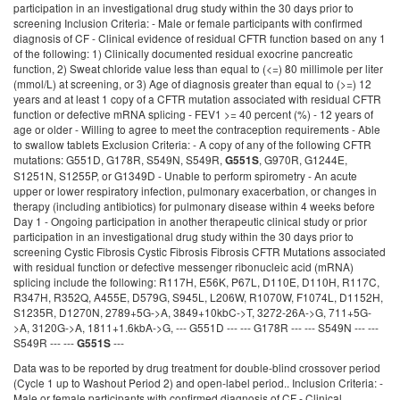
participation in an investigational drug study within the 30 days prior to
screening Inclusion Criteria: - Male or female participants with confirmed
diagnosis of CF - Clinical evidence of residual CFTR function based on any 1
of the following: 1) Clinically documented residual exocrine pancreatic
function, 2) Sweat chloride value less than equal to (<=) 80 millimole per liter
(mmol/L) at screening, or 3) Age of diagnosis greater than equal to (>=) 12
years and at least 1 copy of a CFTR mutation associated with residual CFTR
function or defective mRNA splicing - FEV1 >= 40 percent (%) - 12 years of
age or older - Willing to agree to meet the contraception requirements - Able
to swallow tablets Exclusion Criteria: - A copy of any of the following CFTR
mutations: G551D, G178R, S549N, S549R,
, G970R, G1244E,
G551S
S1251N, S1255P, or G1349D - Unable to perform spirometry - An acute
upper or lower respiratory infection, pulmonary exacerbation, or changes in
therapy (including antibiotics) for pulmonary disease within 4 weeks before
Day 1 - Ongoing participation in another therapeutic clinical study or prior
participation in an investigational drug study within the 30 days prior to
screening Cystic Fibrosis Cystic Fibrosis Fibrosis CFTR Mutations associated
with residual function or defective messenger ribonucleic acid (mRNA)
splicing include the following: R117H, E56K, P67L, D110E, D110H, R117C,
R347H, R352Q, A455E, D579G, S945L, L206W, R1070W, F1074L, D1152H,
S1235R, D1270N, 2789+5G->A, 3849+10kbC->T, 3272-26A->G, 711+5G-
>A, 3120G->A, 1811+1.6kbA->G, --- G551D --- --- G178R --- --- S549N --- ---
S549R --- ---
---
G551S
Data was to be reported by drug treatment for double-blind crossover period
(Cycle 1 up to Washout Period 2) and open-label period.. Inclusion Criteria: -
Male or female participants with confirmed diagnosis of CF - Clinical