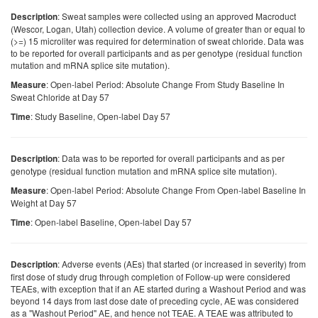
: Sweat samples were collected using an approved Macroduct
Description
(Wescor, Logan, Utah) collection device. A volume of greater than or equal to
(>=) 15 microliter was required for determination of sweat chloride. Data was
to be reported for overall participants and as per genotype (residual function
mutation and mRNA splice site mutation).
: Open-label Period: Absolute Change From Study Baseline In
Measure
Sweat Chloride at Day 57
: Study Baseline, Open-label Day 57
Time
: Data was to be reported for overall participants and as per
Description
genotype (residual function mutation and mRNA splice site mutation).
: Open-label Period: Absolute Change From Open-label Baseline In
Measure
Weight at Day 57
: Open-label Baseline, Open-label Day 57
Time
: Adverse events (AEs) that started (or increased in severity) from
Description
first dose of study drug through completion of Follow-up were considered
TEAEs, with exception that if an AE started during a Washout Period and was
beyond 14 days from last dose date of preceding cycle, AE was considered
as a "Washout Period" AE, and hence not TEAE. A TEAE was attributed to