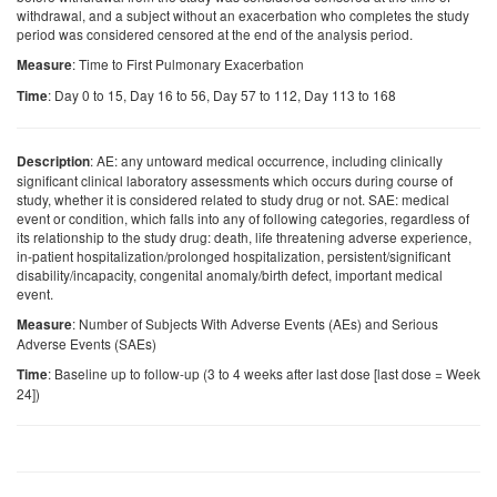
withdrawal, and a subject without an exacerbation who completes the study
period was considered censored at the end of the analysis period.
: Time to First Pulmonary Exacerbation
Measure
: Day 0 to 15, Day 16 to 56, Day 57 to 112, Day 113 to 168
Time
: AE: any untoward medical occurrence, including clinically
Description
significant clinical laboratory assessments which occurs during course of
study, whether it is considered related to study drug or not. SAE: medical
event or condition, which falls into any of following categories, regardless of
its relationship to the study drug: death, life threatening adverse experience,
in-patient hospitalization/prolonged hospitalization, persistent/significant
disability/incapacity, congenital anomaly/birth defect, important medical
event.
: Number of Subjects With Adverse Events (AEs) and Serious
Measure
Adverse Events (SAEs)
: Baseline up to follow-up (3 to 4 weeks after last dose [last dose = Week
Time
24])