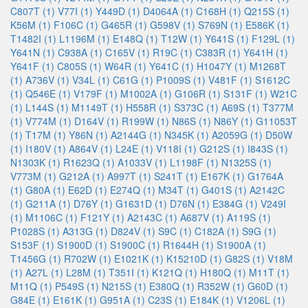
C807T (1)
V77I (1)
Y449D (1)
D4064A (1)
C168H (1)
Q215S (1)
K56M (1)
F106C (1)
G465R (1)
G598V (1)
S769N (1)
E586K (1)
T1482I (1)
L1196M (1)
E148Q (1)
T12W (1)
Y641S (1)
F129L (1)
Y641N (1)
C938A (1)
C165V (1)
R19C (1)
C383R (1)
Y641H (1)
Y641F (1)
C805S (1)
W64R (1)
Y641C (1)
H1047Y (1)
M1268T
(1)
A736V (1)
V34L (1)
C61G (1)
P1009S (1)
V481F (1)
S1612C
(1)
Q546E (1)
V179F (1)
M1002A (1)
G106R (1)
S131F (1)
W21C
(1)
L144S (1)
M1149T (1)
H558R (1)
S373C (1)
A69S (1)
T377M
(1)
V774M (1)
D164V (1)
R199W (1)
N86S (1)
N86Y (1)
G11053T
(1)
T17M (1)
Y86N (1)
A2144G (1)
N345K (1)
A2059G (1)
D50W
(1)
I180V (1)
A864V (1)
L24E (1)
V118I (1)
G212S (1)
I843S (1)
N1303K (1)
R1623Q (1)
A1033V (1)
L1198F (1)
N1325S (1)
V773M (1)
G212A (1)
A997T (1)
S241T (1)
E167K (1)
G1764A
(1)
G80A (1)
E62D (1)
E274Q (1)
M34T (1)
G401S (1)
A2142C
(1)
G211A (1)
D76Y (1)
G1631D (1)
D76N (1)
E384G (1)
V249I
(1)
M1106C (1)
F121Y (1)
A2143C (1)
A687V (1)
A119S (1)
P1028S (1)
A313G (1)
D824V (1)
S9C (1)
C182A (1)
S9G (1)
S153F (1)
S1900D (1)
S1900C (1)
R1644H (1)
S1900A (1)
T1456G (1)
R702W (1)
E1021K (1)
K15210D (1)
G82S (1)
V18M
(1)
A27L (1)
L28M (1)
T351I (1)
K121Q (1)
H180Q (1)
M11T (1)
M11Q (1)
P549S (1)
N215S (1)
E380Q (1)
R352W (1)
G60D (1)
G84E (1)
E161K (1)
G951A (1)
C23S (1)
E184K (1)
V1206L (1)