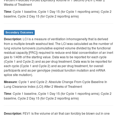
Weeks of Treatment
: Cycle 1 baseline, Cycle 1 Day 15 (for Cycle 1 reporting arms); Cycle 2
Time
baseline, Cycle 2 Day 15 (for Cycle 2 reporting arms)
Secondary Outcomes
: LCI is a measure of ventilation inhomogeneity that is derived
Description
from a multiple-breath washout test. The LCI was calculated as the number of
lung volume turnovers (cumulative expired volume divided by the functional
residual capacity [FRC]) required to reduce end-tidal concentration of an inert
gas to 1/40th of the starting value. Data was to be reported for each cycle
(Cycle 1 and Cycle 2) and as per drug treatment. Data was to be reported for
each cycle (Cycle 1 and Cycle 2) and as per drug treatment, for overall
participants and as per genotype (residual function mutation and mRNA
splice site mutation).
: Cycle 1 and Cycle 2: Absolute Change From Cycle Baseline In
Measure
Lung Clearance Index (LCI) After 2 Weeks of Treatment
: Cycle 1 baseline, Cycle 1 Day 15 (for Cycle 1 reporting arms); Cycle 2
Time
baseline, Cycle 2 Day 15 (for Cycle 2 reporting arms)
: FEV1 is the volume of air that can forcibly be blown out in one
Description