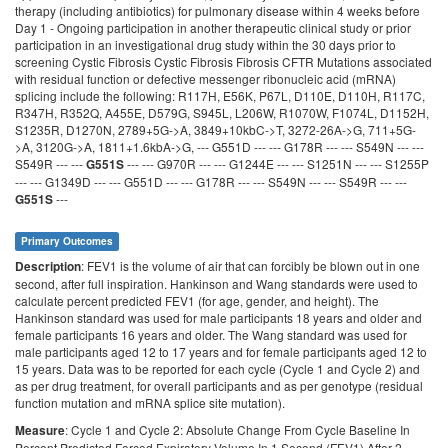
therapy (including antibiotics) for pulmonary disease within 4 weeks before
Day 1 - Ongoing participation in another therapeutic clinical study or prior
participation in an investigational drug study within the 30 days prior to
screening Cystic Fibrosis Cystic Fibrosis Fibrosis CFTR Mutations associated
with residual function or defective messenger ribonucleic acid (mRNA)
splicing include the following: R117H, E56K, P67L, D110E, D110H, R117C,
R347H, R352Q, A455E, D579G, S945L, L206W, R1070W, F1074L, D1152H,
S1235R, D1270N, 2789+5G->A, 3849+10kbC->T, 3272-26A->G, 711+5G-
>A, 3120G->A, 1811+1.6kbA->G, --- G551D --- --- G178R --- --- S549N --- ---
S549R --- ---
--- --- G970R --- --- G1244E --- --- S1251N --- --- S1255P
G551S
--- --- G1349D --- --- G551D --- --- G178R --- --- S549N --- --- S549R --- ---
---
G551S
Primary Outcomes
: FEV1 is the volume of air that can forcibly be blown out in one
Description
second, after full inspiration. Hankinson and Wang standards were used to
calculate percent predicted FEV1 (for age, gender, and height). The
Hankinson standard was used for male participants 18 years and older and
female participants 16 years and older. The Wang standard was used for
male participants aged 12 to 17 years and for female participants aged 12 to
15 years. Data was to be reported for each cycle (Cycle 1 and Cycle 2) and
as per drug treatment, for overall participants and as per genotype (residual
function mutation and mRNA splice site mutation).
: Cycle 1 and Cycle 2: Absolute Change From Cycle Baseline In
Measure
Percent Predicted Forced Expiratory Volume In 1 Second (FEV1) After 2