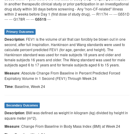
in another therapeutic clinical study or prior participation in an investigational
drug study within 30 days before screening - Any "non-CF-related" illness
within 2 weeks before Day 1 (first dose of study drug). --- R117H --- --- G551D
--- --- G178R --- ---
---
G551S
Primary Outcomes
: FEV1 is the volume of air that can forcibly be blown out in one
Description
second, after full inspiration. Hankinson and Wang standards were used to
calculate percent predicted FEV1 (for age, gender, and height). The
Hankinson standard was used for male subjects 18 years and older and
female subjects 16 years and older. The Wang standard was used for male
subjects aged 6 to 17 years and for female subjects aged 6 to 15 years.
: Absolute Change From Baseline in Percent Predicted Forced
Measure
Expiratory Volume in 1 Second (FEV1) Through Week 24
: Baseline, Week 24
Time
Secondary Outcomes
: BMI was defined as weight in kilogram (kg) divided by height in
Description
square meter (m^2).
: Change From Baseline in Body Mass Index (BMI) at Week 24
Measure