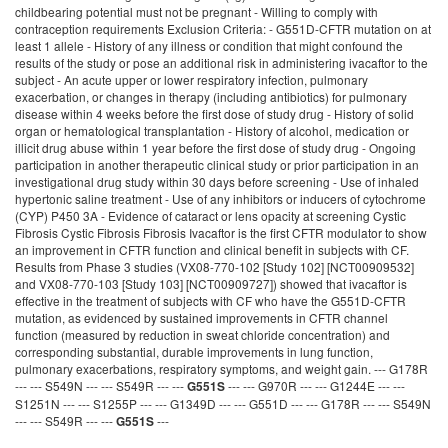
childbearing potential must not be pregnant - Willing to comply with
contraception requirements Exclusion Criteria: - G551D-CFTR mutation on at
least 1 allele - History of any illness or condition that might confound the
results of the study or pose an additional risk in administering ivacaftor to the
subject - An acute upper or lower respiratory infection, pulmonary
exacerbation, or changes in therapy (including antibiotics) for pulmonary
disease within 4 weeks before the first dose of study drug - History of solid
organ or hematological transplantation - History of alcohol, medication or
illicit drug abuse within 1 year before the first dose of study drug - Ongoing
participation in another therapeutic clinical study or prior participation in an
investigational drug study within 30 days before screening - Use of inhaled
hypertonic saline treatment - Use of any inhibitors or inducers of cytochrome
(CYP) P450 3A - Evidence of cataract or lens opacity at screening Cystic
Fibrosis Cystic Fibrosis Fibrosis Ivacaftor is the first CFTR modulator to show
an improvement in CFTR function and clinical benefit in subjects with CF.
Results from Phase 3 studies (VX08-770-102 [Study 102] [NCT00909532]
and VX08-770-103 [Study 103] [NCT00909727]) showed that ivacaftor is
effective in the treatment of subjects with CF who have the G551D-CFTR
mutation, as evidenced by sustained improvements in CFTR channel
function (measured by reduction in sweat chloride concentration) and
corresponding substantial, durable improvements in lung function,
pulmonary exacerbations, respiratory symptoms, and weight gain. --- G178R
--- --- S549N --- --- S549R --- ---
--- --- G970R --- --- G1244E --- ---
G551S
S1251N --- --- S1255P --- --- G1349D --- --- G551D --- --- G178R --- --- S549N
--- --- S549R --- ---
---
G551S