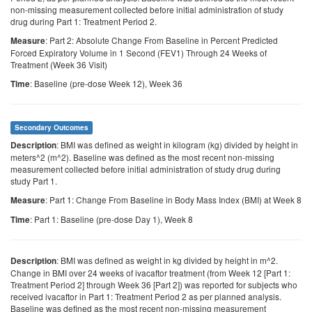
non-missing measurement collected before initial administration of study
drug during Part 1: Treatment Period 2.
: Part 2: Absolute Change From Baseline in Percent Predicted
Measure
Forced Expiratory Volume in 1 Second (FEV1) Through 24 Weeks of
Treatment (Week 36 Visit)
: Baseline (pre-dose Week 12), Week 36
Time
Secondary Outcomes
: BMI was defined as weight in kilogram (kg) divided by height in
Description
meters^2 (m^2). Baseline was defined as the most recent non-missing
measurement collected before initial administration of study drug during
study Part 1.
: Part 1: Change From Baseline in Body Mass Index (BMI) at Week 8
Measure
: Part 1: Baseline (pre-dose Day 1), Week 8
Time
: BMI was defined as weight in kg divided by height in m^2.
Description
Change in BMI over 24 weeks of ivacaftor treatment (from Week 12 [Part 1:
Treatment Period 2] through Week 36 [Part 2]) was reported for subjects who
received ivacaftor in Part 1: Treatment Period 2 as per planned analysis.
Baseline was defined as the most recent non-missing measurement