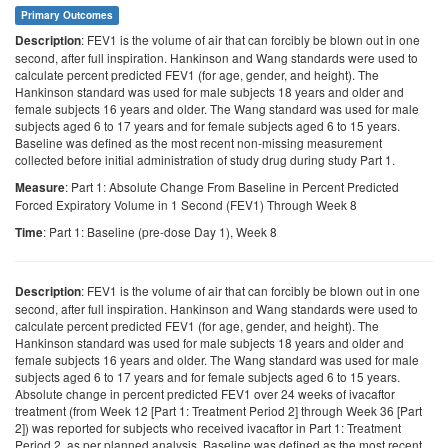
Primary Outcomes
: FEV1 is the volume of air that can forcibly be blown out in one
Description
second, after full inspiration. Hankinson and Wang standards were used to
calculate percent predicted FEV1 (for age, gender, and height). The
Hankinson standard was used for male subjects 18 years and older and
female subjects 16 years and older. The Wang standard was used for male
subjects aged 6 to 17 years and for female subjects aged 6 to 15 years.
Baseline was defined as the most recent non-missing measurement
collected before initial administration of study drug during study Part 1.
: Part 1: Absolute Change From Baseline in Percent Predicted
Measure
Forced Expiratory Volume in 1 Second (FEV1) Through Week 8
: Part 1: Baseline (pre-dose Day 1), Week 8
Time
: FEV1 is the volume of air that can forcibly be blown out in one
Description
second, after full inspiration. Hankinson and Wang standards were used to
calculate percent predicted FEV1 (for age, gender, and height). The
Hankinson standard was used for male subjects 18 years and older and
female subjects 16 years and older. The Wang standard was used for male
subjects aged 6 to 17 years and for female subjects aged 6 to 15 years.
Absolute change in percent predicted FEV1 over 24 weeks of ivacaftor
treatment (from Week 12 [Part 1: Treatment Period 2] through Week 36 [Part
2]) was reported for subjects who received ivacaftor in Part 1: Treatment
Period 2, as per planned analysis. Baseline was defined as the most recent