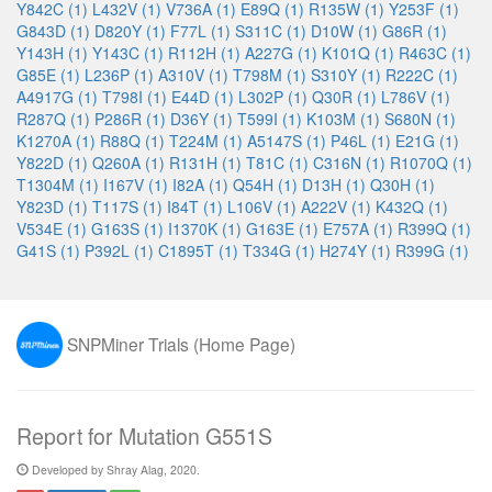
Y842C (1)
L432V (1)
V736A (1)
E89Q (1)
R135W (1)
Y253F (1)
G843D (1)
D820Y (1)
F77L (1)
S311C (1)
D10W (1)
G86R (1)
Y143H (1)
Y143C (1)
R112H (1)
A227G (1)
K101Q (1)
R463C (1)
G85E (1)
L236P (1)
A310V (1)
T798M (1)
S310Y (1)
R222C (1)
A4917G (1)
T798I (1)
E44D (1)
L302P (1)
Q30R (1)
L786V (1)
R287Q (1)
P286R (1)
D36Y (1)
T599I (1)
K103M (1)
S680N (1)
K1270A (1)
R88Q (1)
T224M (1)
A5147S (1)
P46L (1)
E21G (1)
Y822D (1)
Q260A (1)
R131H (1)
T81C (1)
C316N (1)
R1070Q (1)
T1304M (1)
I167V (1)
I82A (1)
Q54H (1)
D13H (1)
Q30H (1)
Y823D (1)
T117S (1)
I84T (1)
L106V (1)
A222V (1)
K432Q (1)
V534E (1)
G163S (1)
I1370K (1)
G163E (1)
E757A (1)
R399Q (1)
G41S (1)
P392L (1)
C1895T (1)
T334G (1)
H274Y (1)
R399G (1)
SNPMiner Trials (Home Page)
Report for Mutation G551S
Developed by Shray Alag, 2020.