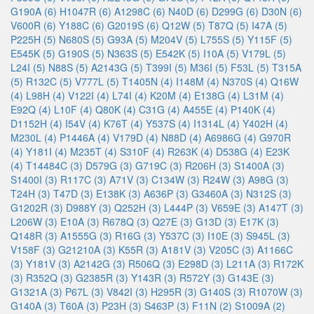
G190A (6)
H1047R (6)
A1298C (6)
N40D (6)
D299G (6)
D30N (6)
V600R (6)
Y188C (6)
G2019S (6)
Q12W (5)
T87Q (5)
I47A (5)
P225H (5)
N680S (5)
G93A (5)
M204V (5)
L755S (5)
Y115F (5)
E545K (5)
G190S (5)
N363S (5)
E542K (5)
I10A (5)
V179L (5)
L24I (5)
N88S (5)
A2143G (5)
T399I (5)
M36I (5)
F53L (5)
T315A
(5)
R132C (5)
V777L (5)
T1405N (4)
I148M (4)
N370S (4)
Q16W
(4)
L98H (4)
V122I (4)
L74I (4)
K20M (4)
E138G (4)
L31M (4)
E92Q (4)
L10F (4)
Q80K (4)
C31G (4)
A455E (4)
P140K (4)
D1152H (4)
I54V (4)
K76T (4)
Y537S (4)
I1314L (4)
Y402H (4)
M230L (4)
P1446A (4)
V179D (4)
N88D (4)
A6986G (4)
G970R
(4)
Y181I (4)
M235T (4)
S310F (4)
R263K (4)
D538G (4)
E23K
(4)
T14484C (3)
D579G (3)
G719C (3)
R206H (3)
S1400A (3)
S1400I (3)
R117C (3)
A71V (3)
C134W (3)
R24W (3)
A98G (3)
T24H (3)
T47D (3)
E138K (3)
A636P (3)
G3460A (3)
N312S (3)
G1202R (3)
D988Y (3)
Q252H (3)
L444P (3)
V659E (3)
A147T (3)
L206W (3)
E10A (3)
R678Q (3)
Q27E (3)
G13D (3)
E17K (3)
Q148R (3)
A1555G (3)
R16G (3)
Y537C (3)
I10E (3)
S945L (3)
V158F (3)
G21210A (3)
K55R (3)
A181V (3)
V205C (3)
A1166C
(3)
Y181V (3)
A2142G (3)
R506Q (3)
E298D (3)
L211A (3)
R172K
(3)
R352Q (3)
G2385R (3)
Y143R (3)
R572Y (3)
G143E (3)
G1321A (3)
P67L (3)
V842I (3)
H295R (3)
G140S (3)
R1070W (3)
G140A (3)
T60A (3)
P23H (3)
S463P (3)
F11N (2)
S1009A (2)