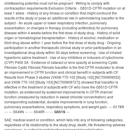
childbearing potential must not be pregnant - Willing to comply with
contraception requirements Exclusion Criteria: - G551D-CFTR mutation on at
least 1 allele - History of any illness or condition that might confound the
results of the study or pose an additional risk in administering ivacaftor to the
subject - An acute upper or lower respiratory infection, pulmonary
exacerbation, or changes in therapy (including antibiotics) for pulmonary
disease within 4 weeks before the first dose of study drug - History of solid
organ or hematological transplantation - History of alcohol, medication or
illicit drug abuse within 1 year before the first dose of study drug - Ongoing
participation in another therapeutic clinical study or prior participation in an
investigational drug study within 30 days before screening - Use of inhaled
hypertonic saline treatment - Use of any inhibitors or inducers of cytochrome
(CYP) P450 3A - Evidence of cataract or lens opacity at screening Cystic
Fibrosis Cystic Fibrosis Fibrosis Ivacaftor is the first CFTR modulator to show
an improvement in CFTR function and clinical benefit in subjects with CF.
Results from Phase 3 studies (VX08-770-102 [Study 102] [NCT00909532]
and VX08-770-103 [Study 103] [NCT00909727]) showed that ivacaftor is
effective in the treatment of subjects with CF who have the G551D-CFTR
mutation, as evidenced by sustained improvements in CFTR channel
function (measured by reduction in sweat chloride concentration) and
corresponding substantial, durable improvements in lung function,
pulmonary exacerbations, respiratory symptoms, and weight gain. --- G178R
--- --- S549N --- --- S549R --- ---
---
G551S
SAE: medical event or condition, which falls into any of following categories,
regardless of its relationship to the study drug: death, life threatening adverse
experience, in-patient hospitalization/prolonged hospitalization,