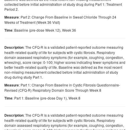
collected before initial administration of study drug during Part 1: Treatment
Period 2.
: Part 2: Change From Baseline in Sweat Chloride Through 24
Measure
Weeks of Treatment (Week 36 Visit)
: Baseline (pre-dose Week 12), Week 36
Time
: The CFQ-R is a validated patient-reported outcome measuring
Description
health-related quality of life for subjects with cystic fibrosis. Respiratory
domain assessed respiratory symptoms (for example, coughing, congestion,
wheezing), score range: 0-100; higher scores indicating fewer symptoms and
better health-related quality of life. Baseline was defined as the most recent
non-missing measurement collected before initial administration of study
drug during study Part 1.
: Part 1: Change From Baseline in Cystic Fibrosis Questionnaire-
Measure
Revised (CFQ-R) Respiratory Domain Score Through Week 8
: Part 1: Baseline (pre-dose Day 1), Week 8
Time
: The CFQ-R is a validated patient-reported outcome measuring
Description
health-related quality of life for subjects with cystic fibrosis. Respiratory
domain assessed respiratory symptoms (for example, coughing, congestion,