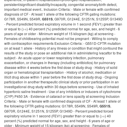
persistent/significant disability/incapacity, congenital anomaly/birth defect,
important medical event.. Inclusion Criteria: - Male or female with confirmed
diagnosis of CF - At least 1 allele of the following CFTR gating mutations:
G178R, S549N, S549R,
, G970R, G1244E, S1251N, S1255P, G1349D
G551S
- Percent predicted forced expiratory volume in 1 second (FEV1) greater than
or equal to (>=) 40 percent (%) predicted normal for age, sex, and height - 6
years of age or older - Minimum weight of 15 kilogram (kg) at screening -
Females of childbearing potential must not be pregnant - Willing to comply
with contraception requirements Exclusion Criteria: - G551D-CFTR mutation
on at least 1 allele - History of any illness or condition that might confound the
results of the study or pose an additional risk in administering ivacaftor to the
subject - An acute upper or lower respiratory infection, pulmonary
exacerbation, or changes in therapy (including antibiotics) for pulmonary
disease within 4 weeks before the first dose of study drug - History of solid
organ or hematological transplantation - History of alcohol, medication or
illicit drug abuse within 1 year before the first dose of study drug - Ongoing
participation in another therapeutic clinical study or prior participation in an
investigational drug study within 30 days before screening - Use of inhaled
hypertonic saline treatment - Use of any inhibitors or inducers of cytochrome
(CYP) P450 3A - Evidence of cataract or lens opacity at screening Inclusion
Criteria: - Male or female with confirmed diagnosis of CF - At least 1 allele of
the following CFTR gating mutations: G178R, S549N, S549R,
,
G551S
G970R, G1244E, S1251N, S1255P, G1349D - Percent predicted forced
expiratory volume in 1 second (FEV1) greater than or equal to (>=) 40
percent (%) predicted normal for age, sex, and height - 6 years of age or
older - Minimum weight of 15 kilogram (kg) at screening - Females of