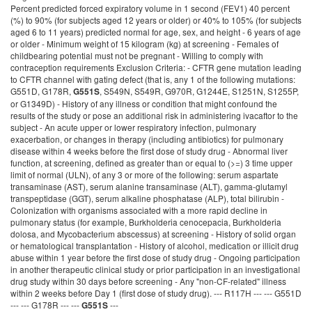
Percent predicted forced expiratory volume in 1 second (FEV1) 40 percent
(%) to 90% (for subjects aged 12 years or older) or 40% to 105% (for subjects
aged 6 to 11 years) predicted normal for age, sex, and height - 6 years of age
or older - Minimum weight of 15 kilogram (kg) at screening - Females of
childbearing potential must not be pregnant - Willing to comply with
contraception requirements Exclusion Criteria: - CFTR gene mutation leading
to CFTR channel with gating defect (that is, any 1 of the following mutations:
G551D, G178R,
, S549N, S549R, G970R, G1244E, S1251N, S1255P,
G551S
or G1349D) - History of any illness or condition that might confound the
results of the study or pose an additional risk in administering ivacaftor to the
subject - An acute upper or lower respiratory infection, pulmonary
exacerbation, or changes in therapy (including antibiotics) for pulmonary
disease within 4 weeks before the first dose of study drug - Abnormal liver
function, at screening, defined as greater than or equal to (>=) 3 time upper
limit of normal (ULN), of any 3 or more of the following: serum aspartate
transaminase (AST), serum alanine transaminase (ALT), gamma-glutamyl
transpeptidase (GGT), serum alkaline phosphatase (ALP), total bilirubin -
Colonization with organisms associated with a more rapid decline in
pulmonary status (for example, Burkholderia cenocepacia, Burkholderia
dolosa, and Mycobacterium abscessus) at screening - History of solid organ
or hematological transplantation - History of alcohol, medication or illicit drug
abuse within 1 year before the first dose of study drug - Ongoing participation
in another therapeutic clinical study or prior participation in an investigational
drug study within 30 days before screening - Any "non-CF-related" illness
within 2 weeks before Day 1 (first dose of study drug). --- R117H --- --- G551D
--- --- G178R --- ---
---
G551S