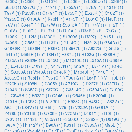
R230C (1)
S366T (1)
G1376T (1)
L536R (1)
L536Q (1)
L536P (1)
S65D (1)
A277G (1)
T1191I (1)
L755A (1)
T878A (1)
H131R (1)
T97A (1)
P253R (1)
C1494T (1)
L755P (1)
E525K (1)
C102T (1)
Y1253D (1)
G196A (1)
K70N (1)
A145T (1)
L861G (1)
H43R (1)
I76V (1)
C344T (1)
R677W (1)
S9313A (1)
F1174V (1)
I112T (1)
G10V (1)
R10C (1)
F1174L (1)
R10A (1)
R34P (1)
F1174C (1)
R108K (1)
I112M (1)
I332E (1)
S1369A (1)
R32Q (1)
V151L (1)
N409S (1)
C563T (1)
I113T (1)
Y114C (1)
N291S (1)
G34A (1)
G1069R (1)
L536H (1)
R896C (1)
S567L (1)
A827G (1)
G12S (1)
I54T (1)
D565H (1)
Y113H (1)
P367L (1)
R102G (1)
R368H (1)
P125A (1)
V282M (1)
E545G (1)
M1040E (1)
E545A (1)
G398A
(1)
E545D (1)
L409P (1)
S1787N (1)
G12A (1)
L841V (1)
R14C
(1)
S9333A (1)
V943A (1)
Q148K (1)
M1043I (1)
T416P (1)
A3669G (1)
R38H (1)
T961C (1)
T961G (1)
L84F (1)
V1110L (1)
E326K (1)
S108N (1)
C365Y (1)
A719G (1)
D237E (1)
G37R (1)
D104N (1)
S653C (1)
Y376C (1)
G3514C (1)
G594A (1)
G190C
(1)
Q546R (1)
F522C (1)
Q546L (1)
Q546K (1)
F2004L (1)
D101H (1)
T393C (1)
A1330T (1)
R988C (1)
H48Q (1)
A62V (1)
A62T (1)
L84V (1)
M165I (1)
V75I (1)
V222A (1)
G681A (1)
P479L (1)
Y318F (1)
G908R (1)
V75M (1)
D101Y (1)
I10F (1)
D90V (1)
H1112L (1)
V30A (1)
R3500Q (1)
S282R (1)
D919G (1)
I665V (1)
H1112Y (1)
D90A (1)
R831H (1)
C385A (1)
M95L (1)
G1170S (1)
V244M (1)
G17T (1)
S26E (1)
N251K (1)
G464V (1)