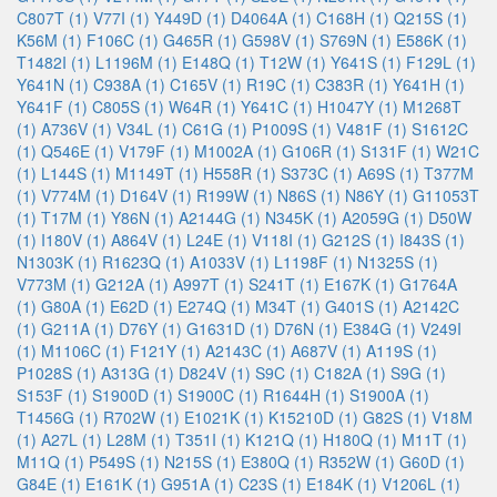
C807T (1)
V77I (1)
Y449D (1)
D4064A (1)
C168H (1)
Q215S (1)
K56M (1)
F106C (1)
G465R (1)
G598V (1)
S769N (1)
E586K (1)
T1482I (1)
L1196M (1)
E148Q (1)
T12W (1)
Y641S (1)
F129L (1)
Y641N (1)
C938A (1)
C165V (1)
R19C (1)
C383R (1)
Y641H (1)
Y641F (1)
C805S (1)
W64R (1)
Y641C (1)
H1047Y (1)
M1268T
(1)
A736V (1)
V34L (1)
C61G (1)
P1009S (1)
V481F (1)
S1612C
(1)
Q546E (1)
V179F (1)
M1002A (1)
G106R (1)
S131F (1)
W21C
(1)
L144S (1)
M1149T (1)
H558R (1)
S373C (1)
A69S (1)
T377M
(1)
V774M (1)
D164V (1)
R199W (1)
N86S (1)
N86Y (1)
G11053T
(1)
T17M (1)
Y86N (1)
A2144G (1)
N345K (1)
A2059G (1)
D50W
(1)
I180V (1)
A864V (1)
L24E (1)
V118I (1)
G212S (1)
I843S (1)
N1303K (1)
R1623Q (1)
A1033V (1)
L1198F (1)
N1325S (1)
V773M (1)
G212A (1)
A997T (1)
S241T (1)
E167K (1)
G1764A
(1)
G80A (1)
E62D (1)
E274Q (1)
M34T (1)
G401S (1)
A2142C
(1)
G211A (1)
D76Y (1)
G1631D (1)
D76N (1)
E384G (1)
V249I
(1)
M1106C (1)
F121Y (1)
A2143C (1)
A687V (1)
A119S (1)
P1028S (1)
A313G (1)
D824V (1)
S9C (1)
C182A (1)
S9G (1)
S153F (1)
S1900D (1)
S1900C (1)
R1644H (1)
S1900A (1)
T1456G (1)
R702W (1)
E1021K (1)
K15210D (1)
G82S (1)
V18M
(1)
A27L (1)
L28M (1)
T351I (1)
K121Q (1)
H180Q (1)
M11T (1)
M11Q (1)
P549S (1)
N215S (1)
E380Q (1)
R352W (1)
G60D (1)
G84E (1)
E161K (1)
G951A (1)
C23S (1)
E184K (1)
V1206L (1)