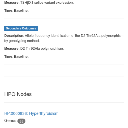
: TSHβX1 splice variant expression.
Measure
: Baseline.
Time
Secondary Outcomes
: Allele frequency identification of the D2 Thr92Ala polymorphism
Description
by genotyping method.
: D2 Thr92Ala polymorphism.
Measure
: Baseline.
Time
HPO Nodes
HP:0000836: Hyperthyroidism
Genes
55