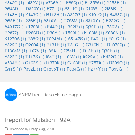
Y842C (1)
L432V (1)
V736A (1)
E89Q (1)
R135W (1)
Y253F (1)
G843D (1)
D820Y (1)
F77L (1)
S311C (1)
D10W (1)
G86R (1)
Y143H (1)
Y143C (1)
R112H (1)
A227G (1)
K101Q (1)
R463C (1)
G85E (1)
L236P (1)
A310V (1)
T798M (1)
S310Y (1)
R222C (1)
A4917G (1)
T798I (1)
E44D (1)
L302P (1)
Q30R (1)
L786V (1)
R287Q (1)
P286R (1)
D36Y (1)
T599I (1)
K103M (1)
S680N (1)
K1270A (1)
R88Q (1)
T224M (1)
A5147S (1)
P46L (1)
E21G (1)
Y822D (1)
Q260A (1)
R131H (1)
T81C (1)
C316N (1)
R1070Q (1)
T1304M (1)
I167V (1)
I82A (1)
Q54H (1)
D13H (1)
Q30H (1)
Y823D (1)
T117S (1)
I84T (1)
L106V (1)
A222V (1)
K432Q (1)
V534E (1)
G163S (1)
I1370K (1)
G163E (1)
E757A (1)
R399Q (1)
G41S (1)
P392L (1)
C1895T (1)
T334G (1)
H274Y (1)
R399G (1)
SNPMiner Trials (Home Page)
Report for Mutation T92A
Developed by Shray Alag, 2020.