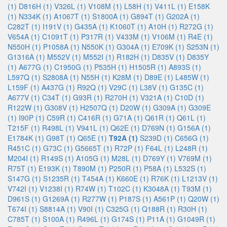
(1)
D816H (1)
V326L (1)
V108M (1)
L58H (1)
V411L (1)
E158K
(1)
N334K (1)
A1067T (1)
S1800A (1)
G894T (1)
G202A (1)
C282T (1)
I191V (1)
G435A (1)
K1060T (1)
A10H (1)
R272G (1)
V654A (1)
C1091T (1)
P317R (1)
V433M (1)
V106M (1)
R4E (1)
N550H (1)
P1058A (1)
N550K (1)
G304A (1)
E709K (1)
S253N (1)
G1316A (1)
M552V (1)
M552I (1)
R182H (1)
D835V (1)
D835Y
(1)
A677G (1)
C1950G (1)
P535H (1)
H1505R (1)
A893S (1)
L597Q (1)
S2808A (1)
N55H (1)
K28M (1)
D89E (1)
L485W (1)
L159F (1)
A437G (1)
R92Q (1)
V29C (1)
L38V (1)
G135C (1)
A677V (1)
C34T (1)
G93R (1)
R270H (1)
V321A (1)
C10D (1)
R122W (1)
G308V (1)
H2507Q (1)
D20W (1)
G309A (1)
G309E
(1)
I90P (1)
C59R (1)
C416R (1)
G71A (1)
Q61R (1)
Q61L (1)
T215F (1)
R498L (1)
V941L (1)
Q62E (1)
D769N (1)
G156A (1)
E1784K (1)
G98T (1)
Q65E (1)
T92A (1)
S239D (1)
C656G (1)
R451C (1)
G73C (1)
G5665T (1)
R72P (1)
F64L (1)
L248R (1)
M204I (1)
R149S (1)
A105G (1)
M28L (1)
D769Y (1)
V769M (1)
R75T (1)
E193K (1)
T890M (1)
P250R (1)
P58A (1)
L532S (1)
S147G (1)
S1235R (1)
T454A (1)
K660E (1)
R76K (1)
L1213V (1)
V742I (1)
V1238I (1)
R74W (1)
T102C (1)
K3048A (1)
T93M (1)
D961S (1)
G1269A (1)
R277W (1)
P187S (1)
A561P (1)
Q20W (1)
T674I (1)
S8814A (1)
V90I (1)
C325G (1)
Q188R (1)
R30H (1)
C785T (1)
S100A (1)
R496L (1)
G174S (1)
P11A (1)
G1049R (1)