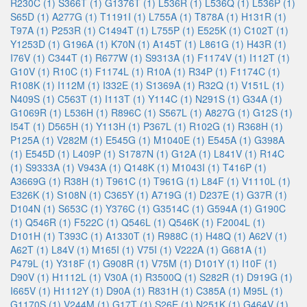
R230C (1)
S366T (1)
G1376T (1)
L536R (1)
L536Q (1)
L536P (1)
S65D (1)
A277G (1)
T1191I (1)
L755A (1)
T878A (1)
H131R (1)
T97A (1)
P253R (1)
C1494T (1)
L755P (1)
E525K (1)
C102T (1)
Y1253D (1)
G196A (1)
K70N (1)
A145T (1)
L861G (1)
H43R (1)
I76V (1)
C344T (1)
R677W (1)
S9313A (1)
F1174V (1)
I112T (1)
G10V (1)
R10C (1)
F1174L (1)
R10A (1)
R34P (1)
F1174C (1)
R108K (1)
I112M (1)
I332E (1)
S1369A (1)
R32Q (1)
V151L (1)
N409S (1)
C563T (1)
I113T (1)
Y114C (1)
N291S (1)
G34A (1)
G1069R (1)
L536H (1)
R896C (1)
S567L (1)
A827G (1)
G12S (1)
I54T (1)
D565H (1)
Y113H (1)
P367L (1)
R102G (1)
R368H (1)
P125A (1)
V282M (1)
E545G (1)
M1040E (1)
E545A (1)
G398A
(1)
E545D (1)
L409P (1)
S1787N (1)
G12A (1)
L841V (1)
R14C
(1)
S9333A (1)
V943A (1)
Q148K (1)
M1043I (1)
T416P (1)
A3669G (1)
R38H (1)
T961C (1)
T961G (1)
L84F (1)
V1110L (1)
E326K (1)
S108N (1)
C365Y (1)
A719G (1)
D237E (1)
G37R (1)
D104N (1)
S653C (1)
Y376C (1)
G3514C (1)
G594A (1)
G190C
(1)
Q546R (1)
F522C (1)
Q546L (1)
Q546K (1)
F2004L (1)
D101H (1)
T393C (1)
A1330T (1)
R988C (1)
H48Q (1)
A62V (1)
A62T (1)
L84V (1)
M165I (1)
V75I (1)
V222A (1)
G681A (1)
P479L (1)
Y318F (1)
G908R (1)
V75M (1)
D101Y (1)
I10F (1)
D90V (1)
H1112L (1)
V30A (1)
R3500Q (1)
S282R (1)
D919G (1)
I665V (1)
H1112Y (1)
D90A (1)
R831H (1)
C385A (1)
M95L (1)
G1170S (1)
V244M (1)
G17T (1)
S26E (1)
N251K (1)
G464V (1)