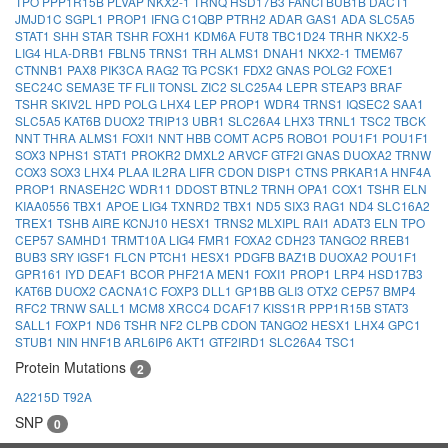
TPO
PPP1R15B
PLVAP
NKX2-1
TRNQ
HSD17B3
FANCI
BUB1B
DACT1
JMJD1C
SGPL1
PROP1
IFNG
C1QBP
PTRH2
ADAR
GAS1
ADA
SLC5A5
STAT1
SHH
STAR
TSHR
FOXH1
KDM6A
FUT8
TBC1D24
TRHR
NKX2-5
LIG4
HLA-DRB1
FBLN5
TRNS1
TRH
ALMS1
DNAH1
NKX2-1
TMEM67
CTNNB1
PAX8
PIK3CA
RAG2
TG
PCSK1
FDX2
GNAS
POLG2
FOXE1
SEC24C
SEMA3E
TF
FLII
TONSL
ZIC2
SLC25A4
LEPR
STEAP3
BRAF
TSHR
SKIV2L
HPD
POLG
LHX4
LEP
PROP1
WDR4
TRNS1
IQSEC2
SAA1
SLC5A5
KAT6B
DUOX2
TRIP13
UBR1
SLC26A4
LHX3
TRNL1
TSC2
TBCK
NNT
THRA
ALMS1
FOXI1
NNT
HBB
COMT
ACP5
ROBO1
POU1F1
POU1F1
SOX3
NPHS1
STAT1
PROKR2
DMXL2
ARVCF
GTF2I
GNAS
DUOXA2
TRNW
COX3
SOX3
LHX4
PLAA
IL2RA
LIFR
CDON
DISP1
CTNS
PRKAR1A
HNF4A
PROP1
RNASEH2C
WDR11
DDOST
BTNL2
TRNH
OPA1
COX1
TSHR
ELN
KIAA0556
TBX1
APOE
LIG4
TXNRD2
TBX1
ND5
SIX3
RAG1
ND4
SLC16A2
TREX1
TSHB
AIRE
KCNJ10
HESX1
TRNS2
MLXIPL
RAI1
ADAT3
ELN
TPO
CEP57
SAMHD1
TRMT10A
LIG4
FMR1
FOXA2
CDH23
TANGO2
RREB1
BUB3
SRY
IGSF1
FLCN
PTCH1
HESX1
PDGFB
BAZ1B
DUOXA2
POU1F1
GPR161
IYD
DEAF1
BCOR
PHF21A
MEN1
FOXI1
PROP1
LRP4
HSD17B3
KAT6B
DUOX2
CACNA1C
FOXP3
DLL1
GP1BB
GLI3
OTX2
CEP57
BMP4
RFC2
TRNW
SALL1
MCM8
XRCC4
DCAF17
KISS1R
PPP1R15B
STAT3
SALL1
FOXP1
ND6
TSHR
NF2
CLPB
CDON
TANGO2
HESX1
LHX4
GPC1
STUB1
NIN
HNF1B
ARL6IP6
AKT1
GTF2IRD1
SLC26A4
TSC1
Protein Mutations
2
A2215D
T92A
SNP
0