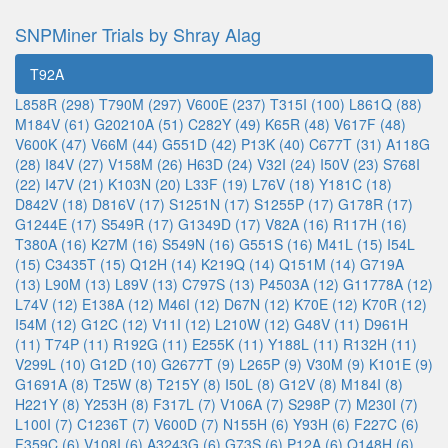
SNPMiner Trials by Shray Alag
T92A
L858R (298)
T790M (297)
V600E (237)
T315I (100)
L861Q (88)
M184V (61)
G20210A (51)
C282Y (49)
K65R (48)
V617F (48)
V600K (47)
V66M (44)
G551D (42)
P13K (40)
C677T (31)
A118G
(28)
I84V (27)
V158M (26)
H63D (24)
V32I (24)
I50V (23)
S768I
(22)
I47V (21)
K103N (20)
L33F (19)
L76V (18)
Y181C (18)
D842V (18)
D816V (17)
S1251N (17)
S1255P (17)
G178R (17)
G1244E (17)
S549R (17)
G1349D (17)
V82A (16)
R117H (16)
T380A (16)
K27M (16)
S549N (16)
G551S (16)
M41L (15)
I54L
(15)
C3435T (15)
Q12H (14)
K219Q (14)
Q151M (14)
G719A
(13)
L90M (13)
L89V (13)
C797S (13)
P4503A (12)
G11778A (12)
L74V (12)
E138A (12)
M46I (12)
D67N (12)
K70E (12)
K70R (12)
I54M (12)
G12C (12)
V11I (12)
L210W (12)
G48V (11)
D961H
(11)
T74P (11)
R192G (11)
E255K (11)
Y188L (11)
R132H (11)
V299L (10)
G12D (10)
G2677T (9)
L265P (9)
V30M (9)
K101E (9)
G1691A (8)
T25W (8)
T215Y (8)
I50L (8)
G12V (8)
M184I (8)
H221Y (8)
Y253H (8)
F317L (7)
V106A (7)
S298P (7)
M230I (7)
L100I (7)
C1236T (7)
V600D (7)
N155H (6)
Y93H (6)
F227C (6)
F359C (6)
V108I (6)
A3243G (6)
G73S (6)
P12A (6)
Q148H (6)