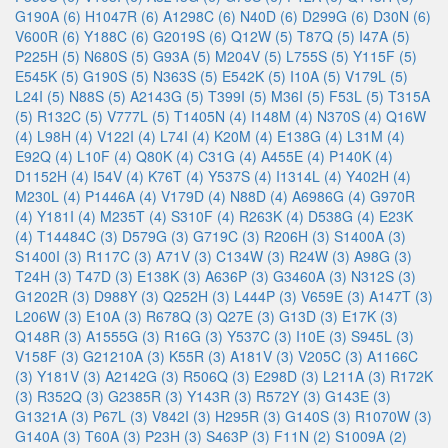
G190A (6)
H1047R (6)
A1298C (6)
N40D (6)
D299G (6)
D30N (6)
V600R (6)
Y188C (6)
G2019S (6)
Q12W (5)
T87Q (5)
I47A (5)
P225H (5)
N680S (5)
G93A (5)
M204V (5)
L755S (5)
Y115F (5)
E545K (5)
G190S (5)
N363S (5)
E542K (5)
I10A (5)
V179L (5)
L24I (5)
N88S (5)
A2143G (5)
T399I (5)
M36I (5)
F53L (5)
T315A
(5)
R132C (5)
V777L (5)
T1405N (4)
I148M (4)
N370S (4)
Q16W
(4)
L98H (4)
V122I (4)
L74I (4)
K20M (4)
E138G (4)
L31M (4)
E92Q (4)
L10F (4)
Q80K (4)
C31G (4)
A455E (4)
P140K (4)
D1152H (4)
I54V (4)
K76T (4)
Y537S (4)
I1314L (4)
Y402H (4)
M230L (4)
P1446A (4)
V179D (4)
N88D (4)
A6986G (4)
G970R
(4)
Y181I (4)
M235T (4)
S310F (4)
R263K (4)
D538G (4)
E23K
(4)
T14484C (3)
D579G (3)
G719C (3)
R206H (3)
S1400A (3)
S1400I (3)
R117C (3)
A71V (3)
C134W (3)
R24W (3)
A98G (3)
T24H (3)
T47D (3)
E138K (3)
A636P (3)
G3460A (3)
N312S (3)
G1202R (3)
D988Y (3)
Q252H (3)
L444P (3)
V659E (3)
A147T (3)
L206W (3)
E10A (3)
R678Q (3)
Q27E (3)
G13D (3)
E17K (3)
Q148R (3)
A1555G (3)
R16G (3)
Y537C (3)
I10E (3)
S945L (3)
V158F (3)
G21210A (3)
K55R (3)
A181V (3)
V205C (3)
A1166C
(3)
Y181V (3)
A2142G (3)
R506Q (3)
E298D (3)
L211A (3)
R172K
(3)
R352Q (3)
G2385R (3)
Y143R (3)
R572Y (3)
G143E (3)
G1321A (3)
P67L (3)
V842I (3)
H295R (3)
G140S (3)
R1070W (3)
G140A (3)
T60A (3)
P23H (3)
S463P (3)
F11N (2)
S1009A (2)