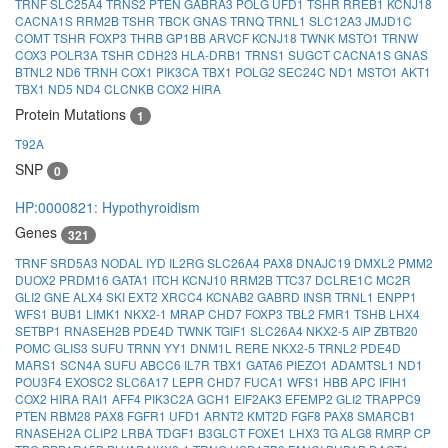
TRNF
SLC25A4
TRNS2
PTEN
GABRA3
POLG
UFD1
TSHR
RREB1
KCNJ18
CACNA1S
RRM2B
TSHR
TBCK
GNAS
TRNQ
TRNL1
SLC12A3
JMJD1C
COMT
TSHR
FOXP3
THRB
GP1BB
ARVCF
KCNJ18
TWNK
MSTO1
TRNW
COX3
POLR3A
TSHR
CDH23
HLA-DRB1
TRNS1
SUGCT
CACNA1S
GNAS
BTNL2
ND6
TRNH
COX1
PIK3CA
TBX1
POLG2
SEC24C
ND1
MSTO1
AKT1
TBX1
ND5
ND4
CLCNKB
COX2
HIRA
Protein Mutations
1
T92A
SNP
0
HP:0000821: Hypothyroidism
Genes
321
TRNF
SRD5A3
NODAL
IYD
IL2RG
SLC26A4
PAX8
DNAJC19
DMXL2
PMM2
DUOX2
PRDM16
GATA1
ITCH
KCNJ10
RRM2B
TTC37
DCLRE1C
MC2R
GLI2
GNE
ALX4
SKI
EXT2
XRCC4
KCNAB2
GABRD
INSR
TRNL1
ENPP1
WFS1
BUB1
LIMK1
NKX2-1
MRAP
CHD7
FOXP3
TBL2
FMR1
TSHB
LHX4
SETBP1
RNASEH2B
PDE4D
TWNK
TGIF1
SLC26A4
NKX2-5
AIP
ZBTB20
POMC
GLIS3
SUFU
TRNN
YY1
DNM1L
RERE
NKX2-5
TRNL2
PDE4D
MARS1
SCN4A
SUFU
ABCC6
IL7R
TBX1
GATA6
PIEZO1
ADAMTSL1
ND1
POU3F4
EXOSC2
SLC6A17
LEPR
CHD7
FUCA1
WFS1
HBB
APC
IFIH1
COX2
HIRA
RAI1
AFF4
PIK3C2A
GCH1
EIF2AK3
EFEMP2
GLI2
TRAPPC9
PTEN
RBM28
PAX8
FGFR1
UFD1
ARNT2
KMT2D
FGF8
PAX8
SMARCB1
RNASEH2A
CLIP2
LRBA
TDGF1
B3GLCT
FOXE1
LHX3
TG
ALG8
RMRP
CP