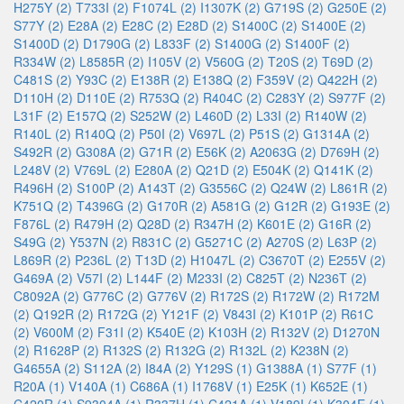
H275Y (2)
T733I (2)
F1074L (2)
I1307K (2)
G719S (2)
G250E (2)
S77Y (2)
E28A (2)
E28C (2)
E28D (2)
S1400C (2)
S1400E (2)
S1400D (2)
D1790G (2)
L833F (2)
S1400G (2)
S1400F (2)
R334W (2)
L8585R (2)
I105V (2)
V560G (2)
T20S (2)
T69D (2)
C481S (2)
Y93C (2)
E138R (2)
E138Q (2)
F359V (2)
Q422H (2)
D110H (2)
D110E (2)
R753Q (2)
R404C (2)
C283Y (2)
S977F (2)
L31F (2)
E157Q (2)
S252W (2)
L460D (2)
L33I (2)
R140W (2)
R140L (2)
R140Q (2)
P50I (2)
V697L (2)
P51S (2)
G1314A (2)
S492R (2)
G308A (2)
G71R (2)
E56K (2)
A2063G (2)
D769H (2)
L248V (2)
V769L (2)
E280A (2)
Q21D (2)
E504K (2)
Q141K (2)
R496H (2)
S100P (2)
A143T (2)
G3556C (2)
Q24W (2)
L861R (2)
K751Q (2)
T4396G (2)
G170R (2)
A581G (2)
G12R (2)
G193E (2)
F876L (2)
R479H (2)
Q28D (2)
R347H (2)
K601E (2)
G16R (2)
S49G (2)
Y537N (2)
R831C (2)
G5271C (2)
A270S (2)
L63P (2)
L869R (2)
P236L (2)
T13D (2)
H1047L (2)
C3670T (2)
E255V (2)
G469A (2)
V57I (2)
L144F (2)
M233I (2)
C825T (2)
N236T (2)
C8092A (2)
G776C (2)
G776V (2)
R172S (2)
R172W (2)
R172M
(2)
Q192R (2)
R172G (2)
Y121F (2)
V843I (2)
K101P (2)
R61C
(2)
V600M (2)
F31I (2)
K540E (2)
K103H (2)
R132V (2)
D1270N
(2)
R1628P (2)
R132S (2)
R132G (2)
R132L (2)
K238N (2)
G4655A (2)
S112A (2)
I84A (2)
Y129S (1)
G1388A (1)
S77F (1)
R20A (1)
V140A (1)
C686A (1)
I1768V (1)
E25K (1)
K652E (1)