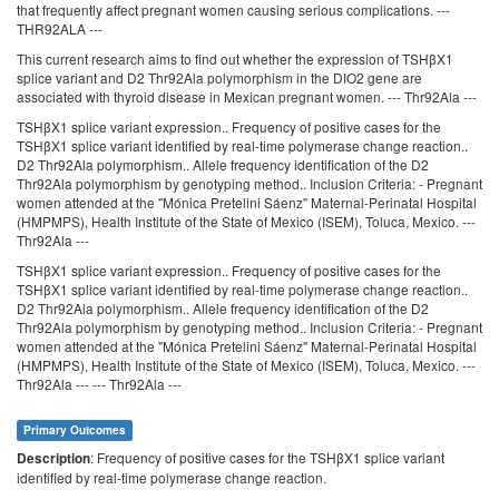
that frequently affect pregnant women causing serious complications. ---
THR92ALA ---
This current research aims to find out whether the expression of TSHβX1
splice variant and D2 Thr92Ala polymorphism in the DIO2 gene are
associated with thyroid disease in Mexican pregnant women. --- Thr92Ala ---
TSHβX1 splice variant expression.. Frequency of positive cases for the
TSHβX1 splice variant identified by real-time polymerase change reaction..
D2 Thr92Ala polymorphism.. Allele frequency identification of the D2
Thr92Ala polymorphism by genotyping method.. Inclusion Criteria: - Pregnant
women attended at the "Mónica Pretelini Sáenz" Maternal-Perinatal Hospital
(HMPMPS), Health Institute of the State of Mexico (ISEM), Toluca, Mexico. ---
Thr92Ala ---
TSHβX1 splice variant expression.. Frequency of positive cases for the
TSHβX1 splice variant identified by real-time polymerase change reaction..
D2 Thr92Ala polymorphism.. Allele frequency identification of the D2
Thr92Ala polymorphism by genotyping method.. Inclusion Criteria: - Pregnant
women attended at the "Mónica Pretelini Sáenz" Maternal-Perinatal Hospital
(HMPMPS), Health Institute of the State of Mexico (ISEM), Toluca, Mexico. ---
Thr92Ala --- --- Thr92Ala ---
Primary Outcomes
: Frequency of positive cases for the TSHβX1 splice variant
Description
identified by real-time polymerase change reaction.