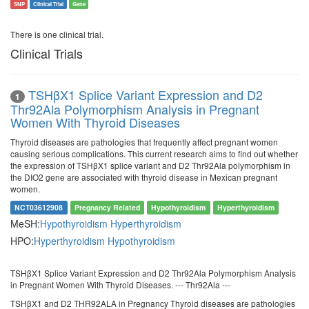
SNP
Clinical Trial
Gene
There is one clinical trial.
Clinical Trials
TSHβX1 Splice Variant Expression and D2
1
Thr92Ala Polymorphism Analysis in Pregnant
Women With Thyroid Diseases
Thyroid diseases are pathologies that frequently affect pregnant women
causing serious complications. This current research aims to find out whether
the expression of TSHβX1 splice variant and D2 Thr92Ala polymorphism in
the DIO2 gene are associated with thyroid disease in Mexican pregnant
women.
NCT03612908
Pregnancy Related
Hypothyroidism
Hyperthyroidism
MeSH:
Hypothyroidism
Hyperthyroidism
HPO:
Hyperthyroidism
Hypothyroidism
TSHβX1 Splice Variant Expression and D2 Thr92Ala Polymorphism Analysis
in Pregnant Women With Thyroid Diseases. --- Thr92Ala ---
TSHβX1 and D2 THR92ALA in Pregnancy Thyroid diseases are pathologies