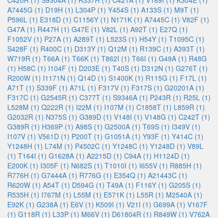
C420R (1)
S9304A (1)
R337H (1)
C421A (1)
V189I (1)
K304E (1)
A7445G (1)
D19H (1)
L304P (1)
Y454S (1)
A133S (1)
M9T (1)
P596L (1)
E318D (1)
C1156Y (1)
N171K (1)
A7445C (1)
V82F (1)
G47A (1)
R447H (1)
G47E (1)
V82L (1)
A92T (1)
E27Q (1)
F1052V (1)
P27A (1)
A289T (1)
L523S (1)
H54Y (1)
T1095C (1)
S428F (1)
R400C (1)
D313Y (1)
Q12M (1)
R139C (1)
A393T (1)
W719R (1)
T66A (1)
T66K (1)
T862I (1)
T66I (1)
G49A (1)
R48G
(1)
H58C (1)
I104F (1)
D203E (1)
T40S (1)
D312N (1)
G276T (1)
R200W (1)
I1171N (1)
Q14D (1)
S1400K (1)
R115G (1)
F17L (1)
A71T (1)
S339F (1)
A71L (1)
F317V (1)
F317S (1)
G20201A (1)
F317C (1)
G2545R (1)
C377T (1)
S9346A (1)
P243R (1)
R25L (1)
L528M (1)
Q222R (1)
I22M (1)
I107M (1)
C1858T (1)
L859R (1)
G2032R (1)
N375S (1)
G389D (1)
V148I (1)
V148G (1)
C242T (1)
G389R (1)
H369P (1)
A98S (1)
G2500A (1)
T69S (1)
I349V (1)
I107V (1)
V561D (1)
P200T (1)
G1051A (1)
Y93F (1)
Y414C (1)
Y1248H (1)
L74M (1)
P4502C (1)
Y1248C (1)
Y1248D (1)
V89L
(1)
T164I (1)
G1628A (1)
A2215D (1)
C94A (1)
H1124D (1)
E200K (1)
I305F (1)
N682S (1)
T1010I (1)
I655V (1)
R885H (1)
R776H (1)
G7444A (1)
R776G (1)
E354Q (1)
A21443C (1)
R620W (1)
A54T (1)
D594G (1)
T49A (1)
F116Y (1)
G205S (1)
R535H (1)
I767M (1)
L55M (1)
E571K (1)
L55R (1)
M2540A (1)
E92K (1)
G238A (1)
E6V (1)
K509I (1)
V21I (1)
G699A (1)
V167F
(1)
G118R (1)
L33P (1)
M66V (1)
D61804R (1)
R849W (1)
V762A