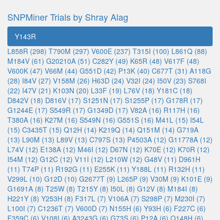
SNPMiner Trials by Shray Alag
Y143R
L858R (298)
T790M (297)
V600E (237)
T315I (100)
L861Q (88)
M184V (61)
G20210A (51)
C282Y (49)
K65R (48)
V617F (48)
V600K (47)
V66M (44)
G551D (42)
P13K (40)
C677T (31)
A118G
(28)
I84V (27)
V158M (26)
H63D (24)
V32I (24)
I50V (23)
S768I
(22)
I47V (21)
K103N (20)
L33F (19)
L76V (18)
Y181C (18)
D842V (18)
D816V (17)
S1251N (17)
S1255P (17)
G178R (17)
G1244E (17)
S549R (17)
G1349D (17)
V82A (16)
R117H (16)
T380A (16)
K27M (16)
S549N (16)
G551S (16)
M41L (15)
I54L
(15)
C3435T (15)
Q12H (14)
K219Q (14)
Q151M (14)
G719A
(13)
L90M (13)
L89V (13)
C797S (13)
P4503A (12)
G11778A (12)
L74V (12)
E138A (12)
M46I (12)
D67N (12)
K70E (12)
K70R (12)
I54M (12)
G12C (12)
V11I (12)
L210W (12)
G48V (11)
D961H
(11)
T74P (11)
R192G (11)
E255K (11)
Y188L (11)
R132H (11)
V299L (10)
G12D (10)
G2677T (9)
L265P (9)
V30M (9)
K101E (9)
G1691A (8)
T25W (8)
T215Y (8)
I50L (8)
G12V (8)
M184I (8)
H221Y (8)
Y253H (8)
F317L (7)
V106A (7)
S298P (7)
M230I (7)
L100I (7)
C1236T (7)
V600D (7)
N155H (6)
Y93H (6)
F227C (6)
F359C (6)
V108I (6)
A3243G (6)
G73S (6)
P12A (6)
Q148H (6)