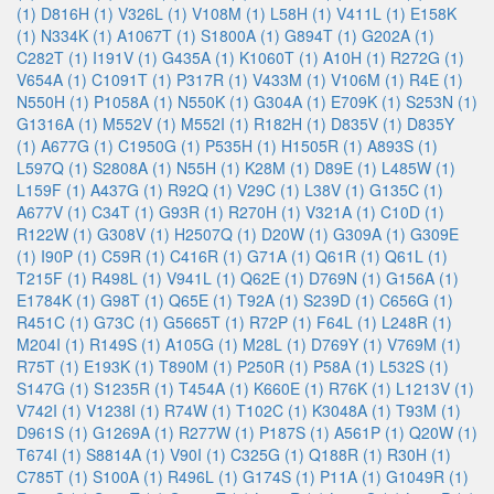
(1)
D816H (1)
V326L (1)
V108M (1)
L58H (1)
V411L (1)
E158K
(1)
N334K (1)
A1067T (1)
S1800A (1)
G894T (1)
G202A (1)
C282T (1)
I191V (1)
G435A (1)
K1060T (1)
A10H (1)
R272G (1)
V654A (1)
C1091T (1)
P317R (1)
V433M (1)
V106M (1)
R4E (1)
N550H (1)
P1058A (1)
N550K (1)
G304A (1)
E709K (1)
S253N (1)
G1316A (1)
M552V (1)
M552I (1)
R182H (1)
D835V (1)
D835Y
(1)
A677G (1)
C1950G (1)
P535H (1)
H1505R (1)
A893S (1)
L597Q (1)
S2808A (1)
N55H (1)
K28M (1)
D89E (1)
L485W (1)
L159F (1)
A437G (1)
R92Q (1)
V29C (1)
L38V (1)
G135C (1)
A677V (1)
C34T (1)
G93R (1)
R270H (1)
V321A (1)
C10D (1)
R122W (1)
G308V (1)
H2507Q (1)
D20W (1)
G309A (1)
G309E
(1)
I90P (1)
C59R (1)
C416R (1)
G71A (1)
Q61R (1)
Q61L (1)
T215F (1)
R498L (1)
V941L (1)
Q62E (1)
D769N (1)
G156A (1)
E1784K (1)
G98T (1)
Q65E (1)
T92A (1)
S239D (1)
C656G (1)
R451C (1)
G73C (1)
G5665T (1)
R72P (1)
F64L (1)
L248R (1)
M204I (1)
R149S (1)
A105G (1)
M28L (1)
D769Y (1)
V769M (1)
R75T (1)
E193K (1)
T890M (1)
P250R (1)
P58A (1)
L532S (1)
S147G (1)
S1235R (1)
T454A (1)
K660E (1)
R76K (1)
L1213V (1)
V742I (1)
V1238I (1)
R74W (1)
T102C (1)
K3048A (1)
T93M (1)
D961S (1)
G1269A (1)
R277W (1)
P187S (1)
A561P (1)
Q20W (1)
T674I (1)
S8814A (1)
V90I (1)
C325G (1)
Q188R (1)
R30H (1)
C785T (1)
S100A (1)
R496L (1)
G174S (1)
P11A (1)
G1049R (1)