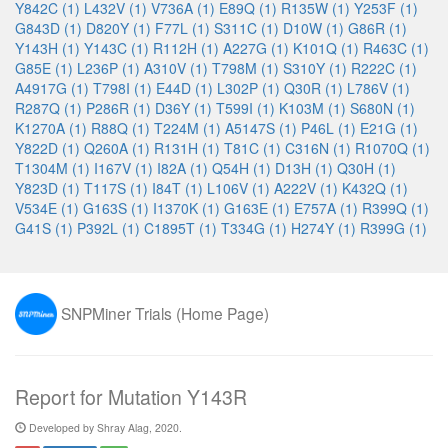
Y842C (1)
L432V (1)
V736A (1)
E89Q (1)
R135W (1)
Y253F (1)
G843D (1)
D820Y (1)
F77L (1)
S311C (1)
D10W (1)
G86R (1)
Y143H (1)
Y143C (1)
R112H (1)
A227G (1)
K101Q (1)
R463C (1)
G85E (1)
L236P (1)
A310V (1)
T798M (1)
S310Y (1)
R222C (1)
A4917G (1)
T798I (1)
E44D (1)
L302P (1)
Q30R (1)
L786V (1)
R287Q (1)
P286R (1)
D36Y (1)
T599I (1)
K103M (1)
S680N (1)
K1270A (1)
R88Q (1)
T224M (1)
A5147S (1)
P46L (1)
E21G (1)
Y822D (1)
Q260A (1)
R131H (1)
T81C (1)
C316N (1)
R1070Q (1)
T1304M (1)
I167V (1)
I82A (1)
Q54H (1)
D13H (1)
Q30H (1)
Y823D (1)
T117S (1)
I84T (1)
L106V (1)
A222V (1)
K432Q (1)
V534E (1)
G163S (1)
I1370K (1)
G163E (1)
E757A (1)
R399Q (1)
G41S (1)
P392L (1)
C1895T (1)
T334G (1)
H274Y (1)
R399G (1)
SNPMiner Trials (Home Page)
Report for Mutation Y143R
Developed by Shray Alag, 2020.