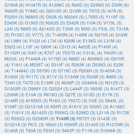
G190A (6)
H1047R (6)
A1298C (6)
N40D (6)
D299G (6)
D30N (6)
V600R (6)
Y188C (6)
G2019S (6)
Q12W (5)
T87Q (5)
I47A (5)
P225H (5)
N680S (5)
G93A (5)
M204V (5)
L755S (5)
Y115F (5)
E545K (5)
G190S (5)
N363S (5)
E542K (5)
I10A (5)
V179L (5)
L24I (5)
N88S (5)
A2143G (5)
T399I (5)
M36I (5)
F53L (5)
T315A
(5)
R132C (5)
V777L (5)
T1405N (4)
I148M (4)
N370S (4)
Q16W
(4)
L98H (4)
V122I (4)
L74I (4)
K20M (4)
E138G (4)
L31M (4)
E92Q (4)
L10F (4)
Q80K (4)
C31G (4)
A455E (4)
P140K (4)
D1152H (4)
I54V (4)
K76T (4)
Y537S (4)
I1314L (4)
Y402H (4)
M230L (4)
P1446A (4)
V179D (4)
N88D (4)
A6986G (4)
G970R
(4)
Y181I (4)
M235T (4)
S310F (4)
R263K (4)
D538G (4)
E23K
(4)
T14484C (3)
D579G (3)
G719C (3)
R206H (3)
S1400A (3)
S1400I (3)
R117C (3)
A71V (3)
C134W (3)
R24W (3)
A98G (3)
T24H (3)
T47D (3)
E138K (3)
A636P (3)
G3460A (3)
N312S (3)
G1202R (3)
D988Y (3)
Q252H (3)
L444P (3)
V659E (3)
A147T (3)
L206W (3)
E10A (3)
R678Q (3)
Q27E (3)
G13D (3)
E17K (3)
Q148R (3)
A1555G (3)
R16G (3)
Y537C (3)
I10E (3)
S945L (3)
V158F (3)
G21210A (3)
K55R (3)
A181V (3)
V205C (3)
A1166C
(3)
Y181V (3)
A2142G (3)
R506Q (3)
E298D (3)
L211A (3)
R172K
(3)
R352Q (3)
G2385R (3)
Y143R (3)
R572Y (3)
G143E (3)
G1321A (3)
P67L (3)
V842I (3)
H295R (3)
G140S (3)
R1070W (3)
G140A (3)
T60A (3)
P23H (3)
S463P (3)
F11N (2)
S1009A (2)