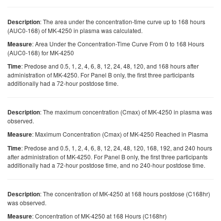
: The area under the concentration-time curve up to 168 hours
Description
(AUC0-168) of MK-4250 in plasma was calculated.
: Area Under the Concentration-Time Curve From 0 to 168 Hours
Measure
(AUC0-168) for MK-4250
: Predose and 0.5, 1, 2, 4, 6, 8, 12, 24, 48, 120, and 168 hours after
Time
administration of MK-4250. For Panel B only, the first three participants
additionally had a 72-hour postdose time.
: The maximum concentration (Cmax) of MK-4250 in plasma was
Description
observed.
: Maximum Concentration (Cmax) of MK-4250 Reached in Plasma
Measure
: Predose and 0.5, 1, 2, 4, 6, 8, 12, 24, 48, 120, 168, 192, and 240 hours
Time
after administration of MK-4250. For Panel B only, the first three participants
additionally had a 72-hour postdose time, and no 240-hour postdose time.
: The concentration of MK-4250 at 168 hours postdose (C168hr)
Description
was observed.
: Concentration of MK-4250 at 168 Hours (C168hr)
Measure