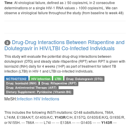
: At virological failure, defined as ≥ 50 copies/mL in 2 consecutive
Time
determinations or a single HIV-1 RNA values > 1000 copies/mL. We can
observe a virological failure throughout the study (from baseline to week 48)
Drug-Drug Interactions Between Rifapentine and
3
Dolutegravir in HIV/LTBI Co-Infected Individuals
This study will evaluate the potential drug-drug interactions between
dolutegravir (DTG) and steady state rifapentine (RPT) when RPT is given with
isoniazid (INH) daily for 4 weeks (1HP) as part of treatment for latent TB
infection (LTBI) in HIV-1 and LTBI co-infected individuals.
NCT04272242
HIV Infection
LTBI
Drug: Dolutegravir (DTG)
Drug: Isoniazid (INH)
Drug: Rifapentine (RPT)
Drug: Antiretroviral Therapy (ART)
Dietary Supplement: Pyridoxine (Vitamin B6)
MeSH:
Infection
HIV Infections
This includes the following INSTI mutations: Q148 substitutions, T66A,
L74I/M, E138A/K/T, G140S/A/C,
/C/H, E157Q, G163S/E/K/Q, G193E/R,
Y143R
or N155H. --- T66A --- --- L74I --- --- E138A --- --- G140S --- ---
---
Y143R