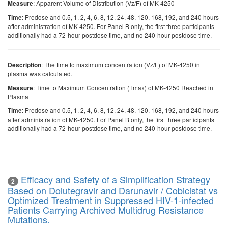
: Apparent Volume of Distribution (Vz/F) of MK-4250
Measure
: Predose and 0.5, 1, 2, 4, 6, 8, 12, 24, 48, 120, 168, 192, and 240 hours
Time
after administration of MK-4250. For Panel B only, the first three participants
additionally had a 72-hour postdose time, and no 240-hour postdose time.
: The time to maximum concentration (Vz/F) of MK-4250 in
Description
plasma was calculated.
: Time to Maximum Concentration (Tmax) of MK-4250 Reached in
Measure
Plasma
: Predose and 0.5, 1, 2, 4, 6, 8, 12, 24, 48, 120, 168, 192, and 240 hours
Time
after administration of MK-4250. For Panel B only, the first three participants
additionally had a 72-hour postdose time, and no 240-hour postdose time.
Efficacy and Safety of a Simplification Strategy
2
Based on Dolutegravir and Darunavir / Cobicistat vs
Optimized Treatment in Suppressed HIV-1-infected
Patients Carrying Archived Multidrug Resistance
Mutations.