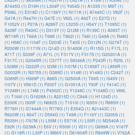
C420R (1)
S9304A (1)
R337H (1)
C421A (1)
V189I (1)
K304E (1)
A7445G (1)
D19H (1)
L304P (1)
Y454S (1)
A133S (1)
M9T (1)
P596L (1)
E318D (1)
C1156Y (1)
N171K (1)
A7445C (1)
V82F (1)
G47A (1)
R447H (1)
G47E (1)
V82L (1)
A92T (1)
E27Q (1)
F1052V (1)
P27A (1)
A289T (1)
L523S (1)
H54Y (1)
T1095C (1)
S428F (1)
R400C (1)
D313Y (1)
Q12M (1)
R139C (1)
A393T (1)
W719R (1)
T66A (1)
T66K (1)
T862I (1)
T66I (1)
G49A (1)
R48G
(1)
H58C (1)
I104F (1)
D203E (1)
T40S (1)
D312N (1)
G276T (1)
R200W (1)
I1171N (1)
Q14D (1)
S1400K (1)
R115G (1)
F17L (1)
A71T (1)
S339F (1)
A71L (1)
F317V (1)
F317S (1)
G20201A (1)
F317C (1)
G2545R (1)
C377T (1)
S9346A (1)
P243R (1)
R25L (1)
L528M (1)
Q222R (1)
I22M (1)
I107M (1)
C1858T (1)
L859R (1)
G2032R (1)
N375S (1)
G389D (1)
V148I (1)
V148G (1)
C242T (1)
G389R (1)
H369P (1)
A98S (1)
G2500A (1)
T69S (1)
I349V (1)
I107V (1)
V561D (1)
P200T (1)
G1051A (1)
Y93F (1)
Y414C (1)
Y1248H (1)
L74M (1)
P4502C (1)
Y1248C (1)
Y1248D (1)
V89L
(1)
T164I (1)
G1628A (1)
A2215D (1)
C94A (1)
H1124D (1)
E200K (1)
I305F (1)
N682S (1)
T1010I (1)
I655V (1)
R885H (1)
R776H (1)
G7444A (1)
R776G (1)
E354Q (1)
A21443C (1)
R620W (1)
A54T (1)
D594G (1)
T49A (1)
F116Y (1)
G205S (1)
R535H (1)
I767M (1)
L55M (1)
E571K (1)
L55R (1)
M2540A (1)
E92K (1)
G238A (1)
E6V (1)
K509I (1)
V21I (1)
G699A (1)
V167F
(1)
G118R (1)
L33P (1)
M66V (1)
D61804R (1)
R849W (1)
V762A