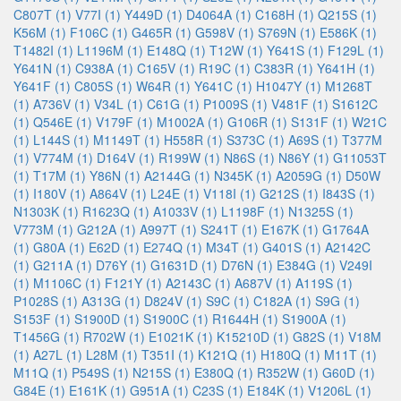
C807T (1)
V77I (1)
Y449D (1)
D4064A (1)
C168H (1)
Q215S (1)
K56M (1)
F106C (1)
G465R (1)
G598V (1)
S769N (1)
E586K (1)
T1482I (1)
L1196M (1)
E148Q (1)
T12W (1)
Y641S (1)
F129L (1)
Y641N (1)
C938A (1)
C165V (1)
R19C (1)
C383R (1)
Y641H (1)
Y641F (1)
C805S (1)
W64R (1)
Y641C (1)
H1047Y (1)
M1268T
(1)
A736V (1)
V34L (1)
C61G (1)
P1009S (1)
V481F (1)
S1612C
(1)
Q546E (1)
V179F (1)
M1002A (1)
G106R (1)
S131F (1)
W21C
(1)
L144S (1)
M1149T (1)
H558R (1)
S373C (1)
A69S (1)
T377M
(1)
V774M (1)
D164V (1)
R199W (1)
N86S (1)
N86Y (1)
G11053T
(1)
T17M (1)
Y86N (1)
A2144G (1)
N345K (1)
A2059G (1)
D50W
(1)
I180V (1)
A864V (1)
L24E (1)
V118I (1)
G212S (1)
I843S (1)
N1303K (1)
R1623Q (1)
A1033V (1)
L1198F (1)
N1325S (1)
V773M (1)
G212A (1)
A997T (1)
S241T (1)
E167K (1)
G1764A
(1)
G80A (1)
E62D (1)
E274Q (1)
M34T (1)
G401S (1)
A2142C
(1)
G211A (1)
D76Y (1)
G1631D (1)
D76N (1)
E384G (1)
V249I
(1)
M1106C (1)
F121Y (1)
A2143C (1)
A687V (1)
A119S (1)
P1028S (1)
A313G (1)
D824V (1)
S9C (1)
C182A (1)
S9G (1)
S153F (1)
S1900D (1)
S1900C (1)
R1644H (1)
S1900A (1)
T1456G (1)
R702W (1)
E1021K (1)
K15210D (1)
G82S (1)
V18M
(1)
A27L (1)
L28M (1)
T351I (1)
K121Q (1)
H180Q (1)
M11T (1)
M11Q (1)
P549S (1)
N215S (1)
E380Q (1)
R352W (1)
G60D (1)
G84E (1)
E161K (1)
G951A (1)
C23S (1)
E184K (1)
V1206L (1)