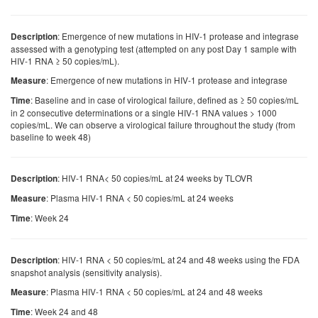
: Emergence of new mutations in HIV-1 protease and integrase
Description
assessed with a genotyping test (attempted on any post Day 1 sample with
HIV-1 RNA ≥ 50 copies/mL).
: Emergence of new mutations in HIV-1 protease and integrase
Measure
: Baseline and in case of virological failure, defined as ≥ 50 copies/mL
Time
in 2 consecutive determinations or a single HIV-1 RNA values > 1000
copies/mL. We can observe a virological failure throughout the study (from
baseline to week 48)
: HIV-1 RNA< 50 copies/mL at 24 weeks by TLOVR
Description
: Plasma HIV-1 RNA < 50 copies/mL at 24 weeks
Measure
: Week 24
Time
: HIV-1 RNA < 50 copies/mL at 24 and 48 weeks using the FDA
Description
snapshot analysis (sensitivity analysis).
: Plasma HIV-1 RNA < 50 copies/mL at 24 and 48 weeks
Measure
: Week 24 and 48
Time