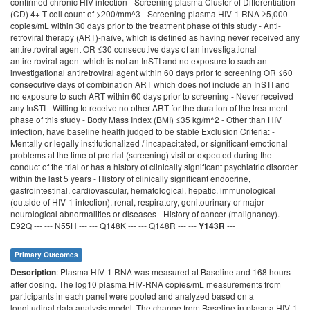
confirmed chronic HIV infection - Screening plasma Cluster of Differentiation
(CD) 4+ T cell count of >200/mm^3 - Screening plasma HIV-1 RNA ≥5,000
copies/mL within 30 days prior to the treatment phase of this study - Anti-
retroviral therapy (ART)-naïve, which is defined as having never received any
antiretroviral agent OR ≤30 consecutive days of an investigational
antiretroviral agent which is not an InSTI and no exposure to such an
investigational antiretroviral agent within 60 days prior to screening OR ≤60
consecutive days of combination ART which does not include an InSTI and
no exposure to such ART within 60 days prior to screening - Never received
any InSTI - Willing to receive no other ART for the duration of the treatment
phase of this study - Body Mass Index (BMI) ≤35 kg/m^2 - Other than HIV
infection, have baseline health judged to be stable Exclusion Criteria: -
Mentally or legally institutionalized / incapacitated, or significant emotional
problems at the time of pretrial (screening) visit or expected during the
conduct of the trial or has a history of clinically significant psychiatric disorder
within the last 5 years - History of clinically significant endocrine,
gastrointestinal, cardiovascular, hematological, hepatic, immunological
(outside of HIV-1 infection), renal, respiratory, genitourinary or major
neurological abnormalities or diseases - History of cancer (malignancy). ---
E92Q --- --- N55H --- --- Q148K --- --- Q148R --- ---
---
Y143R
Primary Outcomes
: Plasma HIV-1 RNA was measured at Baseline and 168 hours
Description
after dosing. The log10 plasma HIV-RNA copies/mL measurements from
participants in each panel were pooled and analyzed based on a
longitudinal data analysis model. The change from Baseline in plasma HIV-1