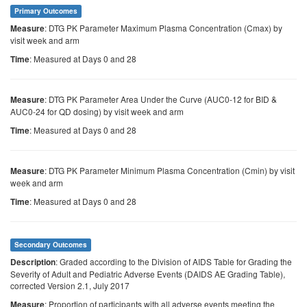
Primary Outcomes
: DTG PK Parameter Maximum Plasma Concentration (Cmax) by
Measure
visit week and arm
: Measured at Days 0 and 28
Time
: DTG PK Parameter Area Under the Curve (AUC0-12 for BID &
Measure
AUC0-24 for QD dosing) by visit week and arm
: Measured at Days 0 and 28
Time
: DTG PK Parameter Minimum Plasma Concentration (Cmin) by visit
Measure
week and arm
: Measured at Days 0 and 28
Time
Secondary Outcomes
: Graded according to the Division of AIDS Table for Grading the
Description
Severity of Adult and Pediatric Adverse Events (DAIDS AE Grading Table),
corrected Version 2.1, July 2017
: Proportion of participants with all adverse events meeting the
Measure