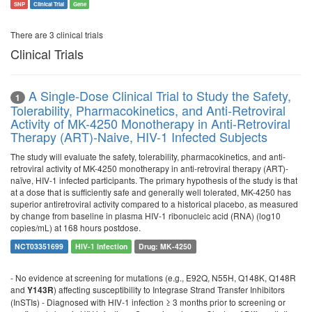
SNP
Clinical Trial
Gene
There are 3 clinical trials
Clinical Trials
A Single-Dose Clinical Trial to Study the Safety,
1
Tolerability, Pharmacokinetics, and Anti-Retroviral
Activity of MK-4250 Monotherapy in Anti-Retroviral
Therapy (ART)-Naive, HIV-1 Infected Subjects
The study will evaluate the safety, tolerability, pharmacokinetics, and anti-
retroviral activity of MK-4250 monotherapy in anti-retroviral therapy (ART)-
naïve, HIV-1 infected participants. The primary hypothesis of the study is that
at a dose that is sufficiently safe and generally well tolerated, MK-4250 has
superior antiretroviral activity compared to a historical placebo, as measured
by change from baseline in plasma HIV-1 ribonucleic acid (RNA) (log10
copies/mL) at 168 hours postdose.
NCT03351699
HIV-1 Infection
Drug: MK-4250
- No evidence at screening for mutations (e.g., E92Q, N55H, Q148K, Q148R
and
) affecting susceptibility to Integrase Strand Transfer Inhibitors
Y143R
(InSTIs) - Diagnosed with HIV-1 infection ≥ 3 months prior to screening or