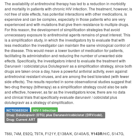
The availability of antiretroviral therapy has led to a reduction in morbidity
and mortality in patients with chronic HIV infection. The treatment, however, is
not free of side effects, has potential interactions with other medications, is
expensive and can be complex, especially in those patients who are very
experienced and with mutations that give them resistance to multiple drugs.
For this reason, the development of simplification strategies that avoid
unnecessary exposure to antiretroviral agents remains of great interest. This
is a simplification study, in which the investigators try to evaluate that with
less medication the investigator can maintain the same virological control of
the disease. This would mean a lower burden of medication for patients,
facilitating its administration and reducing the number of unwanted side
effects. Specifically, the investigators intend to evaluate the treatment with
Darunavir / cobicistat plus Dolutegravir as a simplification strategy, since both
drugs are taken once a day, have a powerful antiviral activity, even against
antiretroviral resistant viruses, and are among the best tolerated (with fewer
side effects). The results reported in some observational studies suggest that
two-drug therapy (bitherapy) as a simplification strategy could also be safe
and effective, however, as far as the investigators know, there are no data
and clinical trials that specifically evaluate darunavir / cobicistat plus
dolutegravir as a strategy of simplification.
NCT03683524
HIV-1 Infection
Drug: Dolutegravir (DTG) plus Darunavir/cobicistat (DRV/cobi).
Drug: Current ART
T66I, 74M, E92Q, T97A, F121Y, E138A/K, G140A/S,
/H/C, S147G,
Y143R