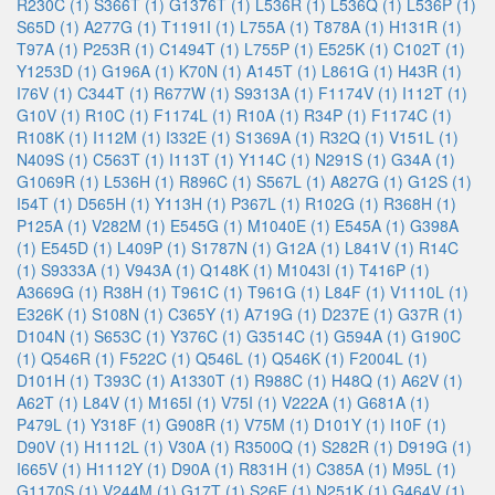
R230C (1)
S366T (1)
G1376T (1)
L536R (1)
L536Q (1)
L536P (1)
S65D (1)
A277G (1)
T1191I (1)
L755A (1)
T878A (1)
H131R (1)
T97A (1)
P253R (1)
C1494T (1)
L755P (1)
E525K (1)
C102T (1)
Y1253D (1)
G196A (1)
K70N (1)
A145T (1)
L861G (1)
H43R (1)
I76V (1)
C344T (1)
R677W (1)
S9313A (1)
F1174V (1)
I112T (1)
G10V (1)
R10C (1)
F1174L (1)
R10A (1)
R34P (1)
F1174C (1)
R108K (1)
I112M (1)
I332E (1)
S1369A (1)
R32Q (1)
V151L (1)
N409S (1)
C563T (1)
I113T (1)
Y114C (1)
N291S (1)
G34A (1)
G1069R (1)
L536H (1)
R896C (1)
S567L (1)
A827G (1)
G12S (1)
I54T (1)
D565H (1)
Y113H (1)
P367L (1)
R102G (1)
R368H (1)
P125A (1)
V282M (1)
E545G (1)
M1040E (1)
E545A (1)
G398A
(1)
E545D (1)
L409P (1)
S1787N (1)
G12A (1)
L841V (1)
R14C
(1)
S9333A (1)
V943A (1)
Q148K (1)
M1043I (1)
T416P (1)
A3669G (1)
R38H (1)
T961C (1)
T961G (1)
L84F (1)
V1110L (1)
E326K (1)
S108N (1)
C365Y (1)
A719G (1)
D237E (1)
G37R (1)
D104N (1)
S653C (1)
Y376C (1)
G3514C (1)
G594A (1)
G190C
(1)
Q546R (1)
F522C (1)
Q546L (1)
Q546K (1)
F2004L (1)
D101H (1)
T393C (1)
A1330T (1)
R988C (1)
H48Q (1)
A62V (1)
A62T (1)
L84V (1)
M165I (1)
V75I (1)
V222A (1)
G681A (1)
P479L (1)
Y318F (1)
G908R (1)
V75M (1)
D101Y (1)
I10F (1)
D90V (1)
H1112L (1)
V30A (1)
R3500Q (1)
S282R (1)
D919G (1)
I665V (1)
H1112Y (1)
D90A (1)
R831H (1)
C385A (1)
M95L (1)
G1170S (1)
V244M (1)
G17T (1)
S26E (1)
N251K (1)
G464V (1)