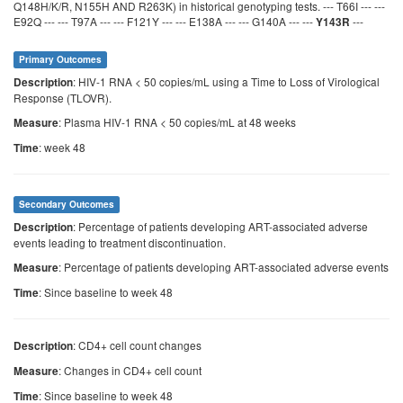
Q148H/K/R, N155H AND R263K) in historical genotyping tests. --- T66I --- ---
E92Q --- --- T97A --- --- F121Y --- --- E138A --- --- G140A --- ---
---
Y143R
Primary Outcomes
: HIV-1 RNA < 50 copies/mL using a Time to Loss of Virological
Description
Response (TLOVR).
: Plasma HIV-1 RNA < 50 copies/mL at 48 weeks
Measure
: week 48
Time
Secondary Outcomes
: Percentage of patients developing ART-associated adverse
Description
events leading to treatment discontinuation.
: Percentage of patients developing ART-associated adverse events
Measure
: Since baseline to week 48
Time
: CD4+ cell count changes
Description
: Changes in CD4+ cell count
Measure
: Since baseline to week 48
Time