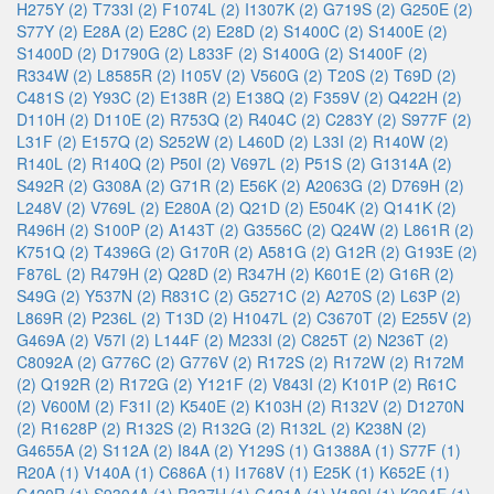
H275Y (2)
T733I (2)
F1074L (2)
I1307K (2)
G719S (2)
G250E (2)
S77Y (2)
E28A (2)
E28C (2)
E28D (2)
S1400C (2)
S1400E (2)
S1400D (2)
D1790G (2)
L833F (2)
S1400G (2)
S1400F (2)
R334W (2)
L8585R (2)
I105V (2)
V560G (2)
T20S (2)
T69D (2)
C481S (2)
Y93C (2)
E138R (2)
E138Q (2)
F359V (2)
Q422H (2)
D110H (2)
D110E (2)
R753Q (2)
R404C (2)
C283Y (2)
S977F (2)
L31F (2)
E157Q (2)
S252W (2)
L460D (2)
L33I (2)
R140W (2)
R140L (2)
R140Q (2)
P50I (2)
V697L (2)
P51S (2)
G1314A (2)
S492R (2)
G308A (2)
G71R (2)
E56K (2)
A2063G (2)
D769H (2)
L248V (2)
V769L (2)
E280A (2)
Q21D (2)
E504K (2)
Q141K (2)
R496H (2)
S100P (2)
A143T (2)
G3556C (2)
Q24W (2)
L861R (2)
K751Q (2)
T4396G (2)
G170R (2)
A581G (2)
G12R (2)
G193E (2)
F876L (2)
R479H (2)
Q28D (2)
R347H (2)
K601E (2)
G16R (2)
S49G (2)
Y537N (2)
R831C (2)
G5271C (2)
A270S (2)
L63P (2)
L869R (2)
P236L (2)
T13D (2)
H1047L (2)
C3670T (2)
E255V (2)
G469A (2)
V57I (2)
L144F (2)
M233I (2)
C825T (2)
N236T (2)
C8092A (2)
G776C (2)
G776V (2)
R172S (2)
R172W (2)
R172M
(2)
Q192R (2)
R172G (2)
Y121F (2)
V843I (2)
K101P (2)
R61C
(2)
V600M (2)
F31I (2)
K540E (2)
K103H (2)
R132V (2)
D1270N
(2)
R1628P (2)
R132S (2)
R132G (2)
R132L (2)
K238N (2)
G4655A (2)
S112A (2)
I84A (2)
Y129S (1)
G1388A (1)
S77F (1)
R20A (1)
V140A (1)
C686A (1)
I1768V (1)
E25K (1)
K652E (1)