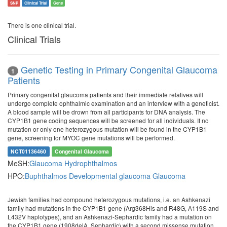
SNP
Clinical Trial
Gene
There is one clinical trial.
Clinical Trials
Genetic Testing in Primary Congenital Glaucoma
1
Patients
Primary congenital glaucoma patients and their immediate relatives will
undergo complete ophthalmic examination and an interview with a geneticist.
A blood sample will be drown from all participants for DNA analysis. The
CYP1B1 gene coding sequences will be screened for all individuals. If no
mutation or only one heterozygous mutation will be found in the CYP1B1
gene, screening for MYOC gene mutations will be performed.
NCT01136460
Congenital Glaucoma
MeSH:
Glaucoma
Hydrophthalmos
HPO:
Buphthalmos
Developmental glaucoma
Glaucoma
Jewish families had compound heterozygous mutations, i.e. an Ashkenazi
family had mutations in the CYP1B1 gene (Arg368His and R48G, A119S and
L432V haplotypes), and an Ashkenazi-Sephardic family had a mutation on
the CYP1B1 gene (1908delA, Sephardic) with a second missense mutation