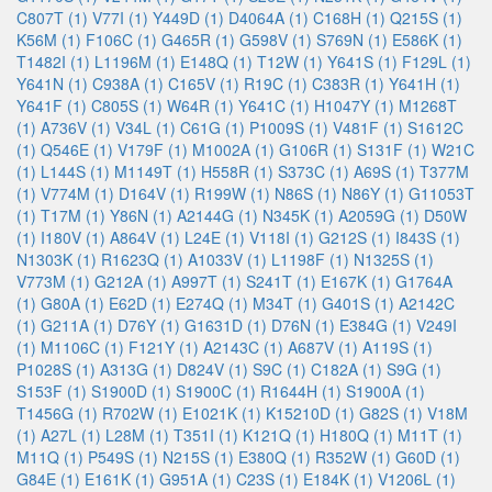
C807T (1)
V77I (1)
Y449D (1)
D4064A (1)
C168H (1)
Q215S (1)
K56M (1)
F106C (1)
G465R (1)
G598V (1)
S769N (1)
E586K (1)
T1482I (1)
L1196M (1)
E148Q (1)
T12W (1)
Y641S (1)
F129L (1)
Y641N (1)
C938A (1)
C165V (1)
R19C (1)
C383R (1)
Y641H (1)
Y641F (1)
C805S (1)
W64R (1)
Y641C (1)
H1047Y (1)
M1268T
(1)
A736V (1)
V34L (1)
C61G (1)
P1009S (1)
V481F (1)
S1612C
(1)
Q546E (1)
V179F (1)
M1002A (1)
G106R (1)
S131F (1)
W21C
(1)
L144S (1)
M1149T (1)
H558R (1)
S373C (1)
A69S (1)
T377M
(1)
V774M (1)
D164V (1)
R199W (1)
N86S (1)
N86Y (1)
G11053T
(1)
T17M (1)
Y86N (1)
A2144G (1)
N345K (1)
A2059G (1)
D50W
(1)
I180V (1)
A864V (1)
L24E (1)
V118I (1)
G212S (1)
I843S (1)
N1303K (1)
R1623Q (1)
A1033V (1)
L1198F (1)
N1325S (1)
V773M (1)
G212A (1)
A997T (1)
S241T (1)
E167K (1)
G1764A
(1)
G80A (1)
E62D (1)
E274Q (1)
M34T (1)
G401S (1)
A2142C
(1)
G211A (1)
D76Y (1)
G1631D (1)
D76N (1)
E384G (1)
V249I
(1)
M1106C (1)
F121Y (1)
A2143C (1)
A687V (1)
A119S (1)
P1028S (1)
A313G (1)
D824V (1)
S9C (1)
C182A (1)
S9G (1)
S153F (1)
S1900D (1)
S1900C (1)
R1644H (1)
S1900A (1)
T1456G (1)
R702W (1)
E1021K (1)
K15210D (1)
G82S (1)
V18M
(1)
A27L (1)
L28M (1)
T351I (1)
K121Q (1)
H180Q (1)
M11T (1)
M11Q (1)
P549S (1)
N215S (1)
E380Q (1)
R352W (1)
G60D (1)
G84E (1)
E161K (1)
G951A (1)
C23S (1)
E184K (1)
V1206L (1)