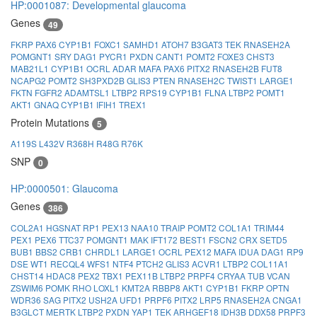
HP:0001087: Developmental glaucoma
Genes
49
FKRP
PAX6
CYP1B1
FOXC1
SAMHD1
ATOH7
B3GAT3
TEK
RNASEH2A
POMGNT1
SRY
DAG1
PYCR1
PXDN
CANT1
POMT2
FOXE3
CHST3
MAB21L1
CYP1B1
OCRL
ADAR
MAFA
PAX6
PITX2
RNASEH2B
FUT8
NCAPG2
POMT2
SH3PXD2B
GLIS3
PTEN
RNASEH2C
TWIST1
LARGE1
FKTN
FGFR2
ADAMTSL1
LTBP2
RPS19
CYP1B1
FLNA
LTBP2
POMT1
AKT1
GNAQ
CYP1B1
IFIH1
TREX1
Protein Mutations
5
A119S
L432V
R368H
R48G
R76K
SNP
0
HP:0000501: Glaucoma
Genes
386
COL2A1
HGSNAT
RP1
PEX13
NAA10
TRAIP
POMT2
COL1A1
TRIM44
PEX1
PEX6
TTC37
POMGNT1
MAK
IFT172
BEST1
FSCN2
CRX
SETD5
BUB1
BBS2
CRB1
CHRDL1
LARGE1
OCRL
PEX12
MAFA
IDUA
DAG1
RP9
DSE
WT1
RECQL4
WFS1
NTF4
PTCH2
GLIS3
ACVR1
LTBP2
COL11A1
CHST14
HDAC8
PEX2
TBX1
PEX11B
LTBP2
PRPF4
CRYAA
TUB
VCAN
ZSWIM6
POMK
RHO
LOXL1
KMT2A
RBBP8
AKT1
CYP1B1
FKRP
OPTN
WDR36
SAG
PITX2
USH2A
UFD1
PRPF6
PITX2
LRP5
RNASEH2A
CNGA1
B3GLCT
MERTK
LTBP2
PXDN
YAP1
TEK
ARHGEF18
IDH3B
DDX58
PRPF3