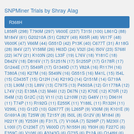
SNPMiner Trials by Shray Alag
R368H
L858R (298)
T790M (297)
V600E (237)
T315I (100)
L861Q (88)
M184V (61)
G20210A (51)
C282Y (49)
K65R (48)
V617F (48)
V600K (47)
V66M (44)
G551D (42)
P13K (40)
C677T (31)
A118G
(28)
I84V (27)
V158M (26)
H63D (24)
V32I (24)
I50V (23)
S768I
(22)
I47V (21)
K103N (20)
L33F (19)
L76V (18)
Y181C (18)
D842V (18)
D816V (17)
S1251N (17)
S1255P (17)
G178R (17)
G1244E (17)
S549R (17)
G1349D (17)
V82A (16)
R117H (16)
T380A (16)
K27M (16)
S549N (16)
G551S (16)
M41L (15)
I54L
(15)
C3435T (15)
Q12H (14)
K219Q (14)
Q151M (14)
G719A
(13)
L90M (13)
L89V (13)
C797S (13)
P4503A (12)
G11778A (12)
L74V (12)
E138A (12)
M46I (12)
D67N (12)
K70E (12)
K70R (12)
I54M (12)
G12C (12)
V11I (12)
L210W (12)
G48V (11)
D961H
(11)
T74P (11)
R192G (11)
E255K (11)
Y188L (11)
R132H (11)
V299L (10)
G12D (10)
G2677T (9)
L265P (9)
V30M (9)
K101E (9)
G1691A (8)
T25W (8)
T215Y (8)
I50L (8)
G12V (8)
M184I (8)
H221Y (8)
Y253H (8)
F317L (7)
V106A (7)
S298P (7)
M230I (7)
L100I (7)
C1236T (7)
V600D (7)
N155H (6)
Y93H (6)
F227C (6)
F359C (6)
V108I (6)
A3243G (6)
G73S (6)
P12A (6)
Q148H (6)