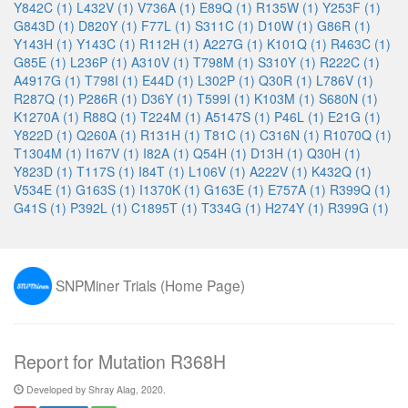
Y842C (1)
L432V (1)
V736A (1)
E89Q (1)
R135W (1)
Y253F (1)
G843D (1)
D820Y (1)
F77L (1)
S311C (1)
D10W (1)
G86R (1)
Y143H (1)
Y143C (1)
R112H (1)
A227G (1)
K101Q (1)
R463C (1)
G85E (1)
L236P (1)
A310V (1)
T798M (1)
S310Y (1)
R222C (1)
A4917G (1)
T798I (1)
E44D (1)
L302P (1)
Q30R (1)
L786V (1)
R287Q (1)
P286R (1)
D36Y (1)
T599I (1)
K103M (1)
S680N (1)
K1270A (1)
R88Q (1)
T224M (1)
A5147S (1)
P46L (1)
E21G (1)
Y822D (1)
Q260A (1)
R131H (1)
T81C (1)
C316N (1)
R1070Q (1)
T1304M (1)
I167V (1)
I82A (1)
Q54H (1)
D13H (1)
Q30H (1)
Y823D (1)
T117S (1)
I84T (1)
L106V (1)
A222V (1)
K432Q (1)
V534E (1)
G163S (1)
I1370K (1)
G163E (1)
E757A (1)
R399Q (1)
G41S (1)
P392L (1)
C1895T (1)
T334G (1)
H274Y (1)
R399G (1)
SNPMiner Trials (Home Page)
Report for Mutation R368H
Developed by Shray Alag, 2020.