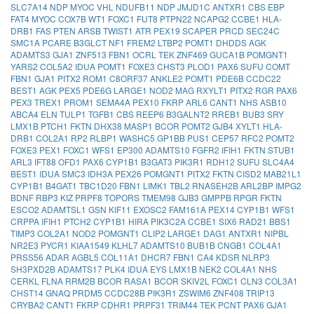
SLC7A14
NDP
MYOC
VHL
NDUFB11
NDP
JMJD1C
ANTXR1
CBS
EBP
FAT4
MYOC
COX7B
WT1
FOXC1
FUT8
PTPN22
NCAPG2
CCBE1
HLA-
DRB1
FAS
PTEN
ARSB
TWIST1
ATR
PEX19
SCAPER
PRCD
SEC24C
SMC1A
PCARE
B3GLCT
NF1
FREM2
LTBP2
POMT1
DHDDS
AGK
ADAMTS3
GJA1
ZNF513
FBN1
OCRL
TEK
ZNF469
GUCA1B
POMGNT1
YARS2
COL5A2
IDUA
POMT1
FOXE3
CHST3
PLOD1
PAX6
SUFU
COMT
FBN1
GJA1
PITX2
ROM1
C8ORF37
ANKLE2
POMT1
PDE6B
CCDC22
BEST1
AGK
PEX5
PDE6G
LARGE1
NOD2
MAG
RXYLT1
PITX2
RGR
PAX6
PEX3
TREX1
PROM1
SEMA4A
PEX10
FKRP
ARL6
CANT1
NHS
ASB10
ABCA4
ELN
TULP1
TGFB1
CBS
REEP6
B3GALNT2
RREB1
BUB3
SRY
LMX1B
PTCH1
FKTN
DHX38
MASP1
BCOR
POMT2
GJB4
XYLT1
HLA-
DRB1
COL2A1
RP2
RLBP1
WASHC5
GP1BB
PUS1
CEP57
RFC2
POMT2
FOXE3
PEX1
FOXC1
WFS1
EP300
ADAMTS10
FGFR2
IFIH1
FKTN
STUB1
ARL3
IFT88
OFD1
PAX6
CYP1B1
B3GAT3
PIK3R1
RDH12
SUFU
SLC4A4
BEST1
IDUA
SMC3
IDH3A
PEX26
POMGNT1
PITX2
FKTN
CISD2
MAB21L1
CYP1B1
B4GAT1
TBC1D20
FBN1
LIMK1
TBL2
RNASEH2B
ARL2BP
IMPG2
BDNF
RBP3
KIZ
PRPF8
TOPORS
TMEM98
GJB3
GMPPB
RPGR
FKTN
ESCO2
ADAMTSL1
GSN
KIF11
EXOSC2
FAM161A
PEX14
CYP1B1
WFS1
CRPPA
IFIH1
PTCH2
CYP1B1
HIRA
PIK3C2A
CCBE1
SIX6
RAD21
BBS1
TIMP3
COL2A1
NOD2
POMGNT1
CLIP2
LARGE1
DAG1
ANTXR1
NIPBL
NR2E3
PYCR1
KIAA1549
KLHL7
ADAMTS10
BUB1B
CNGB1
COL4A1
PRSS56
ADAR
AGBL5
COL11A1
DHCR7
FBN1
CA4
KDSR
NLRP3
SH3PXD2B
ADAMTS17
PLK4
IDUA
EYS
LMX1B
NEK2
COL4A1
NHS
CERKL
FLNA
RRM2B
BCOR
RASA1
BCOR
SKIV2L
FOXC1
CLN3
COL3A1
CHST14
GNAQ
PRDM5
CCDC28B
PIK3R1
ZSWIM6
ZNF408
TRIP13
CRYBA2
CANT1
FKRP
CDHR1
PRPF31
TRIM44
TEK
PCNT
PAX6
GJA1