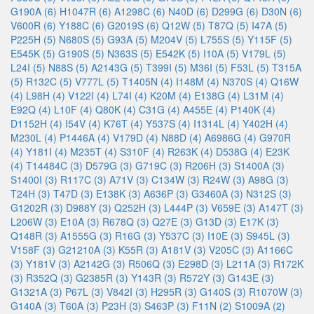
G190A (6)
H1047R (6)
A1298C (6)
N40D (6)
D299G (6)
D30N (6)
V600R (6)
Y188C (6)
G2019S (6)
Q12W (5)
T87Q (5)
I47A (5)
P225H (5)
N680S (5)
G93A (5)
M204V (5)
L755S (5)
Y115F (5)
E545K (5)
G190S (5)
N363S (5)
E542K (5)
I10A (5)
V179L (5)
L24I (5)
N88S (5)
A2143G (5)
T399I (5)
M36I (5)
F53L (5)
T315A
(5)
R132C (5)
V777L (5)
T1405N (4)
I148M (4)
N370S (4)
Q16W
(4)
L98H (4)
V122I (4)
L74I (4)
K20M (4)
E138G (4)
L31M (4)
E92Q (4)
L10F (4)
Q80K (4)
C31G (4)
A455E (4)
P140K (4)
D1152H (4)
I54V (4)
K76T (4)
Y537S (4)
I1314L (4)
Y402H (4)
M230L (4)
P1446A (4)
V179D (4)
N88D (4)
A6986G (4)
G970R
(4)
Y181I (4)
M235T (4)
S310F (4)
R263K (4)
D538G (4)
E23K
(4)
T14484C (3)
D579G (3)
G719C (3)
R206H (3)
S1400A (3)
S1400I (3)
R117C (3)
A71V (3)
C134W (3)
R24W (3)
A98G (3)
T24H (3)
T47D (3)
E138K (3)
A636P (3)
G3460A (3)
N312S (3)
G1202R (3)
D988Y (3)
Q252H (3)
L444P (3)
V659E (3)
A147T (3)
L206W (3)
E10A (3)
R678Q (3)
Q27E (3)
G13D (3)
E17K (3)
Q148R (3)
A1555G (3)
R16G (3)
Y537C (3)
I10E (3)
S945L (3)
V158F (3)
G21210A (3)
K55R (3)
A181V (3)
V205C (3)
A1166C
(3)
Y181V (3)
A2142G (3)
R506Q (3)
E298D (3)
L211A (3)
R172K
(3)
R352Q (3)
G2385R (3)
Y143R (3)
R572Y (3)
G143E (3)
G1321A (3)
P67L (3)
V842I (3)
H295R (3)
G140S (3)
R1070W (3)
G140A (3)
T60A (3)
P23H (3)
S463P (3)
F11N (2)
S1009A (2)