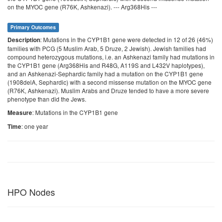
on the MYOC gene (R76K, Ashkenazi). --- Arg368His ---
Primary Outcomes
: Mutations in the CYP1B1 gene were detected in 12 of 26 (46%)
Description
families with PCG (5 Muslim Arab, 5 Druze, 2 Jewish). Jewish families had
compound heterozygous mutations, i.e. an Ashkenazi family had mutations in
the CYP1B1 gene (Arg368His and R48G, A119S and L432V haplotypes),
and an Ashkenazi-Sephardic family had a mutation on the CYP1B1 gene
(1908delA, Sephardic) with a second missense mutation on the MYOC gene
(R76K, Ashkenazi). Muslim Arabs and Druze tended to have a more severe
phenotype than did the Jews.
: Mutations in the CYP1B1 gene
Measure
: one year
Time
HPO Nodes