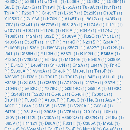
R230C (1)
S366T (1)
G1376T (1)
L536R (1)
L536Q (1)
L536P (1)
S65D (1)
A277G (1)
T1191I (1)
L755A (1)
T878A (1)
H131R (1)
T97A (1)
P253R (1)
C1494T (1)
L755P (1)
E525K (1)
C102T (1)
Y1253D (1)
G196A (1)
K70N (1)
A145T (1)
L861G (1)
H43R (1)
I76V (1)
C344T (1)
R677W (1)
S9313A (1)
F1174V (1)
I112T (1)
G10V (1)
R10C (1)
F1174L (1)
R10A (1)
R34P (1)
F1174C (1)
R108K (1)
I112M (1)
I332E (1)
S1369A (1)
R32Q (1)
V151L (1)
N409S (1)
C563T (1)
I113T (1)
Y114C (1)
N291S (1)
G34A (1)
G1069R (1)
L536H (1)
R896C (1)
S567L (1)
A827G (1)
G12S (1)
I54T (1)
D565H (1)
Y113H (1)
P367L (1)
R102G (1)
R368H (1)
P125A (1)
V282M (1)
E545G (1)
M1040E (1)
E545A (1)
G398A
(1)
E545D (1)
L409P (1)
S1787N (1)
G12A (1)
L841V (1)
R14C
(1)
S9333A (1)
V943A (1)
Q148K (1)
M1043I (1)
T416P (1)
A3669G (1)
R38H (1)
T961C (1)
T961G (1)
L84F (1)
V1110L (1)
E326K (1)
S108N (1)
C365Y (1)
A719G (1)
D237E (1)
G37R (1)
D104N (1)
S653C (1)
Y376C (1)
G3514C (1)
G594A (1)
G190C
(1)
Q546R (1)
F522C (1)
Q546L (1)
Q546K (1)
F2004L (1)
D101H (1)
T393C (1)
A1330T (1)
R988C (1)
H48Q (1)
A62V (1)
A62T (1)
L84V (1)
M165I (1)
V75I (1)
V222A (1)
G681A (1)
P479L (1)
Y318F (1)
G908R (1)
V75M (1)
D101Y (1)
I10F (1)
D90V (1)
H1112L (1)
V30A (1)
R3500Q (1)
S282R (1)
D919G (1)
I665V (1)
H1112Y (1)
D90A (1)
R831H (1)
C385A (1)
M95L (1)
G1170S (1)
V244M (1)
G17T (1)
S26E (1)
N251K (1)
G464V (1)