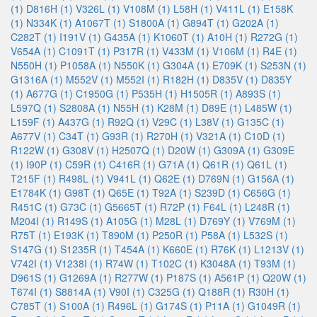
(1)
D816H (1)
V326L (1)
V108M (1)
L58H (1)
V411L (1)
E158K
(1)
N334K (1)
A1067T (1)
S1800A (1)
G894T (1)
G202A (1)
C282T (1)
I191V (1)
G435A (1)
K1060T (1)
A10H (1)
R272G (1)
V654A (1)
C1091T (1)
P317R (1)
V433M (1)
V106M (1)
R4E (1)
N550H (1)
P1058A (1)
N550K (1)
G304A (1)
E709K (1)
S253N (1)
G1316A (1)
M552V (1)
M552I (1)
R182H (1)
D835V (1)
D835Y
(1)
A677G (1)
C1950G (1)
P535H (1)
H1505R (1)
A893S (1)
L597Q (1)
S2808A (1)
N55H (1)
K28M (1)
D89E (1)
L485W (1)
L159F (1)
A437G (1)
R92Q (1)
V29C (1)
L38V (1)
G135C (1)
A677V (1)
C34T (1)
G93R (1)
R270H (1)
V321A (1)
C10D (1)
R122W (1)
G308V (1)
H2507Q (1)
D20W (1)
G309A (1)
G309E
(1)
I90P (1)
C59R (1)
C416R (1)
G71A (1)
Q61R (1)
Q61L (1)
T215F (1)
R498L (1)
V941L (1)
Q62E (1)
D769N (1)
G156A (1)
E1784K (1)
G98T (1)
Q65E (1)
T92A (1)
S239D (1)
C656G (1)
R451C (1)
G73C (1)
G5665T (1)
R72P (1)
F64L (1)
L248R (1)
M204I (1)
R149S (1)
A105G (1)
M28L (1)
D769Y (1)
V769M (1)
R75T (1)
E193K (1)
T890M (1)
P250R (1)
P58A (1)
L532S (1)
S147G (1)
S1235R (1)
T454A (1)
K660E (1)
R76K (1)
L1213V (1)
V742I (1)
V1238I (1)
R74W (1)
T102C (1)
K3048A (1)
T93M (1)
D961S (1)
G1269A (1)
R277W (1)
P187S (1)
A561P (1)
Q20W (1)
T674I (1)
S8814A (1)
V90I (1)
C325G (1)
Q188R (1)
R30H (1)
C785T (1)
S100A (1)
R496L (1)
G174S (1)
P11A (1)
G1049R (1)