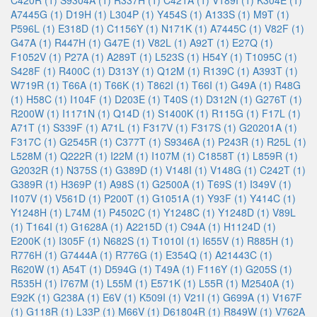
C420R (1)
S9304A (1)
R337H (1)
C421A (1)
V189I (1)
K304E (1)
A7445G (1)
D19H (1)
L304P (1)
Y454S (1)
A133S (1)
M9T (1)
P596L (1)
E318D (1)
C1156Y (1)
N171K (1)
A7445C (1)
V82F (1)
G47A (1)
R447H (1)
G47E (1)
V82L (1)
A92T (1)
E27Q (1)
F1052V (1)
P27A (1)
A289T (1)
L523S (1)
H54Y (1)
T1095C (1)
S428F (1)
R400C (1)
D313Y (1)
Q12M (1)
R139C (1)
A393T (1)
W719R (1)
T66A (1)
T66K (1)
T862I (1)
T66I (1)
G49A (1)
R48G
(1)
H58C (1)
I104F (1)
D203E (1)
T40S (1)
D312N (1)
G276T (1)
R200W (1)
I1171N (1)
Q14D (1)
S1400K (1)
R115G (1)
F17L (1)
A71T (1)
S339F (1)
A71L (1)
F317V (1)
F317S (1)
G20201A (1)
F317C (1)
G2545R (1)
C377T (1)
S9346A (1)
P243R (1)
R25L (1)
L528M (1)
Q222R (1)
I22M (1)
I107M (1)
C1858T (1)
L859R (1)
G2032R (1)
N375S (1)
G389D (1)
V148I (1)
V148G (1)
C242T (1)
G389R (1)
H369P (1)
A98S (1)
G2500A (1)
T69S (1)
I349V (1)
I107V (1)
V561D (1)
P200T (1)
G1051A (1)
Y93F (1)
Y414C (1)
Y1248H (1)
L74M (1)
P4502C (1)
Y1248C (1)
Y1248D (1)
V89L
(1)
T164I (1)
G1628A (1)
A2215D (1)
C94A (1)
H1124D (1)
E200K (1)
I305F (1)
N682S (1)
T1010I (1)
I655V (1)
R885H (1)
R776H (1)
G7444A (1)
R776G (1)
E354Q (1)
A21443C (1)
R620W (1)
A54T (1)
D594G (1)
T49A (1)
F116Y (1)
G205S (1)
R535H (1)
I767M (1)
L55M (1)
E571K (1)
L55R (1)
M2540A (1)
E92K (1)
G238A (1)
E6V (1)
K509I (1)
V21I (1)
G699A (1)
V167F
(1)
G118R (1)
L33P (1)
M66V (1)
D61804R (1)
R849W (1)
V762A