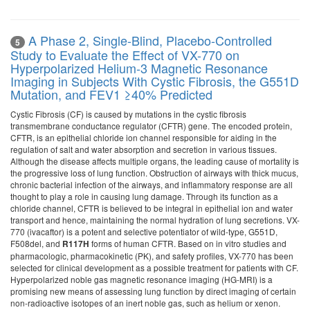
A Phase 2, Single-Blind, Placebo-Controlled
5
Study to Evaluate the Effect of VX-770 on
Hyperpolarized Helium-3 Magnetic Resonance
Imaging in Subjects With Cystic Fibrosis, the G551D
Mutation, and FEV1 ≥40% Predicted
Cystic Fibrosis (CF) is caused by mutations in the cystic fibrosis
transmembrane conductance regulator (CFTR) gene. The encoded protein,
CFTR, is an epithelial chloride ion channel responsible for aiding in the
regulation of salt and water absorption and secretion in various tissues.
Although the disease affects multiple organs, the leading cause of mortality is
the progressive loss of lung function. Obstruction of airways with thick mucus,
chronic bacterial infection of the airways, and inflammatory response are all
thought to play a role in causing lung damage. Through its function as a
chloride channel, CFTR is believed to be integral in epithelial ion and water
transport and hence, maintaining the normal hydration of lung secretions. VX-
770 (ivacaftor) is a potent and selective potentiator of wild-type, G551D,
F508del, and
forms of human CFTR. Based on in vitro studies and
R117H
pharmacologic, pharmacokinetic (PK), and safety profiles, VX-770 has been
selected for clinical development as a possible treatment for patients with CF.
Hyperpolarized noble gas magnetic resonance imaging (HG-MRI) is a
promising new means of assessing lung function by direct imaging of certain
non-radioactive isotopes of an inert noble gas, such as helium or xenon.