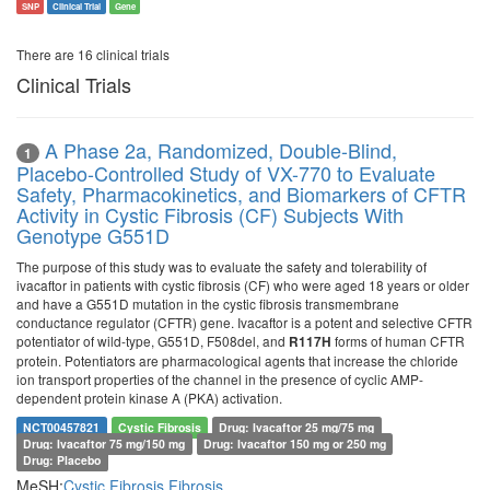
SNP
Clinical Trial
Gene
There are 16 clinical trials
Clinical Trials
A Phase 2a, Randomized, Double-Blind,
1
Placebo-Controlled Study of VX-770 to Evaluate
Safety, Pharmacokinetics, and Biomarkers of CFTR
Activity in Cystic Fibrosis (CF) Subjects With
Genotype G551D
The purpose of this study was to evaluate the safety and tolerability of
ivacaftor in patients with cystic fibrosis (CF) who were aged 18 years or older
and have a G551D mutation in the cystic fibrosis transmembrane
conductance regulator (CFTR) gene. Ivacaftor is a potent and selective CFTR
potentiator of wild-type, G551D, F508del, and
forms of human CFTR
R117H
protein. Potentiators are pharmacological agents that increase the chloride
ion transport properties of the channel in the presence of cyclic AMP-
dependent protein kinase A (PKA) activation.
NCT00457821
Cystic Fibrosis
Drug: Ivacaftor 25 mg/75 mg
Drug: Ivacaftor 75 mg/150 mg
Drug: Ivacaftor 150 mg or 250 mg
Drug: Placebo
MeSH:
Cystic Fibrosis
Fibrosis