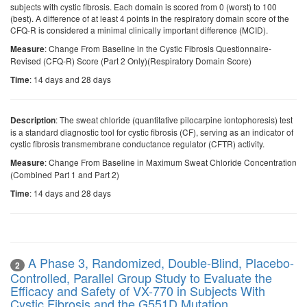
subjects with cystic fibrosis. Each domain is scored from 0 (worst) to 100
(best). A difference of at least 4 points in the respiratory domain score of the
CFQ-R is considered a minimal clinically important difference (MCID).
: Change From Baseline in the Cystic Fibrosis Questionnaire-
Measure
Revised (CFQ-R) Score (Part 2 Only)(Respiratory Domain Score)
: 14 days and 28 days
Time
: The sweat chloride (quantitative pilocarpine iontophoresis) test
Description
is a standard diagnostic tool for cystic fibrosis (CF), serving as an indicator of
cystic fibrosis transmembrane conductance regulator (CFTR) activity.
: Change From Baseline in Maximum Sweat Chloride Concentration
Measure
(Combined Part 1 and Part 2)
: 14 days and 28 days
Time
A Phase 3, Randomized, Double-Blind, Placebo-
2
Controlled, Parallel Group Study to Evaluate the
Efficacy and Safety of VX-770 in Subjects With
Cystic Fibrosis and the G551D Mutation