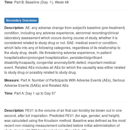
: Part B: Baseline (Day -1), Week 48
Time
Secondary Outcomes
: AE: any adverse change from subject's baseline (pre-treatment)
Description
condition, including any adverse experience, abnormal recording/clinical
laboratory assessment which occurs during course of study, whether it is
considered related to study drug or not. SAE: medical event or condition,
which falls into any of following categories, regardless of its relationship to
the study drug: death, life threatening adverse experience, in-patient
hospitalization/prolonged hospitalization, persistent/significant
disability/incapacity, congenital anomaly/birth defect, important medical
event. Related AEs includes all AEs for which the causality was either related
to study drug or possibly related to study drug.
: Part A: Number of Participants With Adverse Events (AEs), Serious
Measure
Adverse Events (SAEs) and Related AEs
: Part A: Day 1 up to Day 57
Time
: FEV1 is the volume of air that can forcibly be blown out in one
Description
second, after full inspiration. Predicted FEV1 (for age, gender, and height)
was calculated using the Knudson method. Baseline was defined as the most
recent non-missing measurement collected before initial administration of