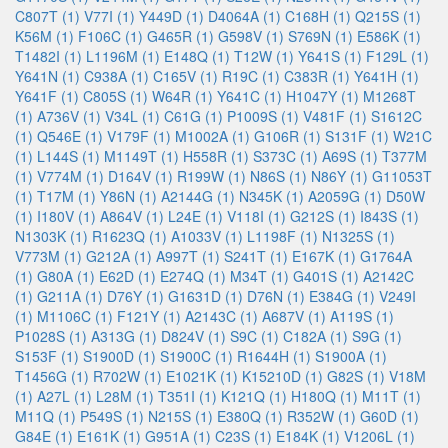
C807T (1)
V77I (1)
Y449D (1)
D4064A (1)
C168H (1)
Q215S (1)
K56M (1)
F106C (1)
G465R (1)
G598V (1)
S769N (1)
E586K (1)
T1482I (1)
L1196M (1)
E148Q (1)
T12W (1)
Y641S (1)
F129L (1)
Y641N (1)
C938A (1)
C165V (1)
R19C (1)
C383R (1)
Y641H (1)
Y641F (1)
C805S (1)
W64R (1)
Y641C (1)
H1047Y (1)
M1268T
(1)
A736V (1)
V34L (1)
C61G (1)
P1009S (1)
V481F (1)
S1612C
(1)
Q546E (1)
V179F (1)
M1002A (1)
G106R (1)
S131F (1)
W21C
(1)
L144S (1)
M1149T (1)
H558R (1)
S373C (1)
A69S (1)
T377M
(1)
V774M (1)
D164V (1)
R199W (1)
N86S (1)
N86Y (1)
G11053T
(1)
T17M (1)
Y86N (1)
A2144G (1)
N345K (1)
A2059G (1)
D50W
(1)
I180V (1)
A864V (1)
L24E (1)
V118I (1)
G212S (1)
I843S (1)
N1303K (1)
R1623Q (1)
A1033V (1)
L1198F (1)
N1325S (1)
V773M (1)
G212A (1)
A997T (1)
S241T (1)
E167K (1)
G1764A
(1)
G80A (1)
E62D (1)
E274Q (1)
M34T (1)
G401S (1)
A2142C
(1)
G211A (1)
D76Y (1)
G1631D (1)
D76N (1)
E384G (1)
V249I
(1)
M1106C (1)
F121Y (1)
A2143C (1)
A687V (1)
A119S (1)
P1028S (1)
A313G (1)
D824V (1)
S9C (1)
C182A (1)
S9G (1)
S153F (1)
S1900D (1)
S1900C (1)
R1644H (1)
S1900A (1)
T1456G (1)
R702W (1)
E1021K (1)
K15210D (1)
G82S (1)
V18M
(1)
A27L (1)
L28M (1)
T351I (1)
K121Q (1)
H180Q (1)
M11T (1)
M11Q (1)
P549S (1)
N215S (1)
E380Q (1)
R352W (1)
G60D (1)
G84E (1)
E161K (1)
G951A (1)
C23S (1)
E184K (1)
V1206L (1)