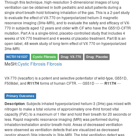
Through this technique, high-resolution 3-dimensional images of lung
ventilation can be obtained in both pediatric and adult patients during a
single short breath-hold following inhalation of the gas. This is a 2-part study
to evaluate the effect of VX-770 on hyperpolarized helium-3 magnetic
resonance imaging (3He-MRI), and to evaluate the safety and efficacy of VX-
770 in subjects aged 12 years and older with CF who have the G551D-CFTR
mutation. Part A is a single-blind, placebo-controlled study that includes 4
weeks of VX-770 treatment and 4 weeks of placebo treatment. Part B is an
open-label, 48 week study of long-term effect of VX 770 on hyperpolarized
3He-MRI.
NCT01161537
Cystic Fibrosis
Drug: VX-770
Drug: Placebo
MeSH:
Cystic Fibrosis
Fibrosis
VX-770 (ivacaftor) is a potent and selective potentiator of wild-type, G551D,
F508del, and
forms of human CFTR. --- G551D --- ---
---
R117H
R117H
Primary Outcomes
: Subjects inhaled hyperpolarized helium-3 (3He) gas mixed with
Description
nitrogen to make a total volume of approximately one-third forced vital
capacity (FVC) to a maximum of 1 liter and hold their breath for 20 seconds or
less. Rapid magnetic resonance imaging (MRI) was performed during
inhalation/exhalation and/or breath-hold. Areas of decreased ventilation
were observed as ventilation defects that are visualized as decreased
(and/or absent) 3He intensity in 3He-MRI. The total ventilation defect was