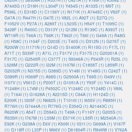
C420R (1)
S9304A (1)
R337H (1)
C421A (1)
V189I (1)
K304E (1)
A7445G (1)
D19H (1)
L304P (1)
Y454S (1)
A133S (1)
M9T (1)
P596L (1)
E318D (1)
C1156Y (1)
N171K (1)
A7445C (1)
V82F (1)
G47A (1)
R447H (1)
G47E (1)
V82L (1)
A92T (1)
E27Q (1)
F1052V (1)
P27A (1)
A289T (1)
L523S (1)
H54Y (1)
T1095C (1)
S428F (1)
R400C (1)
D313Y (1)
Q12M (1)
R139C (1)
A393T (1)
W719R (1)
T66A (1)
T66K (1)
T862I (1)
T66I (1)
G49A (1)
R48G
(1)
H58C (1)
I104F (1)
D203E (1)
T40S (1)
D312N (1)
G276T (1)
R200W (1)
I1171N (1)
Q14D (1)
S1400K (1)
R115G (1)
F17L (1)
A71T (1)
S339F (1)
A71L (1)
F317V (1)
F317S (1)
G20201A (1)
F317C (1)
G2545R (1)
C377T (1)
S9346A (1)
P243R (1)
R25L (1)
L528M (1)
Q222R (1)
I22M (1)
I107M (1)
C1858T (1)
L859R (1)
G2032R (1)
N375S (1)
G389D (1)
V148I (1)
V148G (1)
C242T (1)
G389R (1)
H369P (1)
A98S (1)
G2500A (1)
T69S (1)
I349V (1)
I107V (1)
V561D (1)
P200T (1)
G1051A (1)
Y93F (1)
Y414C (1)
Y1248H (1)
L74M (1)
P4502C (1)
Y1248C (1)
Y1248D (1)
V89L
(1)
T164I (1)
G1628A (1)
A2215D (1)
C94A (1)
H1124D (1)
E200K (1)
I305F (1)
N682S (1)
T1010I (1)
I655V (1)
R885H (1)
R776H (1)
G7444A (1)
R776G (1)
E354Q (1)
A21443C (1)
R620W (1)
A54T (1)
D594G (1)
T49A (1)
F116Y (1)
G205S (1)
R535H (1)
I767M (1)
L55M (1)
E571K (1)
L55R (1)
M2540A (1)
E92K (1)
G238A (1)
E6V (1)
K509I (1)
V21I (1)
G699A (1)
V167F
(1)
G118R (1)
L33P (1)
M66V (1)
D61804R (1)
R849W (1)
V762A