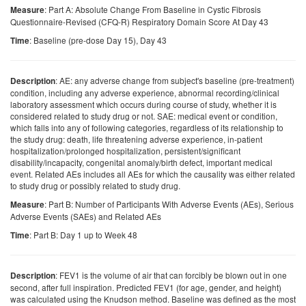
: Part A: Absolute Change From Baseline in Cystic Fibrosis
Measure
Questionnaire-Revised (CFQ-R) Respiratory Domain Score At Day 43
: Baseline (pre-dose Day 15), Day 43
Time
: AE: any adverse change from subject's baseline (pre-treatment)
Description
condition, including any adverse experience, abnormal recording/clinical
laboratory assessment which occurs during course of study, whether it is
considered related to study drug or not. SAE: medical event or condition,
which falls into any of following categories, regardless of its relationship to
the study drug: death, life threatening adverse experience, in-patient
hospitalization/prolonged hospitalization, persistent/significant
disability/incapacity, congenital anomaly/birth defect, important medical
event. Related AEs includes all AEs for which the causality was either related
to study drug or possibly related to study drug.
: Part B: Number of Participants With Adverse Events (AEs), Serious
Measure
Adverse Events (SAEs) and Related AEs
: Part B: Day 1 up to Week 48
Time
: FEV1 is the volume of air that can forcibly be blown out in one
Description
second, after full inspiration. Predicted FEV1 (for age, gender, and height)
was calculated using the Knudson method. Baseline was defined as the most