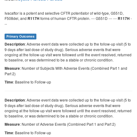
Ivacaftor is a potent and selective CFTR potentiator of wild-type, G551D,
F508del, and
forms of human CFTR protein. --- G551D --- ---
-
R117H
R117H
--
Primary Outcomes
: Adverse event data were collected up to the follow-up visit (5 to
Description
9 days after last dose of study drug). Serious adverse events that were
ongoing at the follow-up visit were followed until the event resolved, returned
to baseline, or was determined to be a stable or chronic condition.
: Number of Subjects With Adverse Events (Combined Part 1 and
Measure
Part 2)
: Baseline to Follow-up
Time
: Adverse event data were collected up to the follow-up visit (5 to
Description
9 days after last dose of study drug). Serious adverse events that were
ongoing at the follow-up visit were followed until the event resolved, returned
to baseline, or was determined to be a stable or chronic condition.
: Number of Adverse Events (Combined Part 1 and Part 2)
Measure
: Baseline to Follow-up
Time