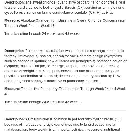
: The sweat chloride (quantitative pilocarpine iontophoresis) test
Description
is a standard diagnostic tool for cystic fibrosis (CF), serving as an indicator of
cystic fibrosis transmembrane conductance regulator (CFTR) activity.
: Absolute Change From Baseline in Sweat Chloride Concentration
Measure
Through Week 24 and Week 48
: baseline through 24 weeks and 48 weeks
Time
: Pulmonary exacerbation was defined as a change in antibiotic
Description
therapy (intravenous, inhaled, or oral) for any 4 or more of signs/symptoms
such as change in sputum; new or increased hemoptysis; increased cough or
dyspnea; malaise, fatigue, or lethargy; temperature above 38 degrees C;
anorexia or weight loss; sinus pain/tenderness and discharge; change in
physical examination of the chest; decreased pulmonary function by 10%;
and radiographic changes indicative of pulmonary infection.
: Time-to-first Pulmonary Exacerbation Through Week 24 and Week
Measure
48
: baseline through 24 weeks and 48 weeks
Time
: As malnutrition is common in patients with cystic fibrosis (CF)
Description
because of increased energy expenditures due to lung disease and fat
malabsorption, body weight is an important clinical measure of nutritional