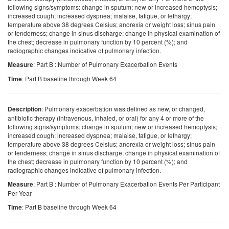
following signs/symptoms: change in sputum; new or increased hemoptysis;
increased cough; increased dyspnea; malaise, fatigue, or lethargy;
temperature above 38 degrees Celsius; anorexia or weight loss; sinus pain
or tenderness; change in sinus discharge; change in physical examination of
the chest; decrease in pulmonary function by 10 percent (%); and
radiographic changes indicative of pulmonary infection.
: Part B : Number of Pulmonary Exacerbation Events
Measure
: Part B baseline through Week 64
Time
: Pulmonary exacerbation was defined as new, or changed,
Description
antibiotic therapy (intravenous, inhaled, or oral) for any 4 or more of the
following signs/symptoms: change in sputum; new or increased hemoptysis;
increased cough; increased dyspnea; malaise, fatigue, or lethargy;
temperature above 38 degrees Celsius; anorexia or weight loss; sinus pain
or tenderness; change in sinus discharge; change in physical examination of
the chest; decrease in pulmonary function by 10 percent (%); and
radiographic changes indicative of pulmonary infection.
: Part B : Number of Pulmonary Exacerbation Events Per Participant
Measure
Per Year
: Part B baseline through Week 64
Time