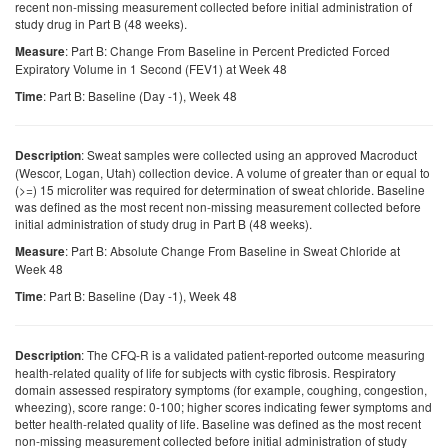
recent non-missing measurement collected before initial administration of
study drug in Part B (48 weeks).
: Part B: Change From Baseline in Percent Predicted Forced
Measure
Expiratory Volume in 1 Second (FEV1) at Week 48
: Part B: Baseline (Day -1), Week 48
Time
: Sweat samples were collected using an approved Macroduct
Description
(Wescor, Logan, Utah) collection device. A volume of greater than or equal to
(>=) 15 microliter was required for determination of sweat chloride. Baseline
was defined as the most recent non-missing measurement collected before
initial administration of study drug in Part B (48 weeks).
: Part B: Absolute Change From Baseline in Sweat Chloride at
Measure
Week 48
: Part B: Baseline (Day -1), Week 48
Time
: The CFQ-R is a validated patient-reported outcome measuring
Description
health-related quality of life for subjects with cystic fibrosis. Respiratory
domain assessed respiratory symptoms (for example, coughing, congestion,
wheezing), score range: 0-100; higher scores indicating fewer symptoms and
better health-related quality of life. Baseline was defined as the most recent
non-missing measurement collected before initial administration of study