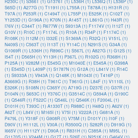
R230C (1)
S366T (1)
G1376T (1)
L536R (1)
L536Q (1)
L536P (1)
S65D (1)
A277G (1)
T1191I (1)
L755A (1)
T878A (1)
H131R (1)
T97A (1)
P253R (1)
C1494T (1)
L755P (1)
E525K (1)
C102T (1)
Y1253D (1)
G196A (1)
K70N (1)
A145T (1)
L861G (1)
H43R (1)
I76V (1)
C344T (1)
R677W (1)
S9313A (1)
F1174V (1)
I112T (1)
G10V (1)
R10C (1)
F1174L (1)
R10A (1)
R34P (1)
F1174C (1)
R108K (1)
I112M (1)
I332E (1)
S1369A (1)
R32Q (1)
V151L (1)
N409S (1)
C563T (1)
I113T (1)
Y114C (1)
N291S (1)
G34A (1)
G1069R (1)
L536H (1)
R896C (1)
S567L (1)
A827G (1)
G12S (1)
I54T (1)
D565H (1)
Y113H (1)
P367L (1)
R102G (1)
R368H (1)
P125A (1)
V282M (1)
E545G (1)
M1040E (1)
E545A (1)
G398A
(1)
E545D (1)
L409P (1)
S1787N (1)
G12A (1)
L841V (1)
R14C
(1)
S9333A (1)
V943A (1)
Q148K (1)
M1043I (1)
T416P (1)
A3669G (1)
R38H (1)
T961C (1)
T961G (1)
L84F (1)
V1110L (1)
E326K (1)
S108N (1)
C365Y (1)
A719G (1)
D237E (1)
G37R (1)
D104N (1)
S653C (1)
Y376C (1)
G3514C (1)
G594A (1)
G190C
(1)
Q546R (1)
F522C (1)
Q546L (1)
Q546K (1)
F2004L (1)
D101H (1)
T393C (1)
A1330T (1)
R988C (1)
H48Q (1)
A62V (1)
A62T (1)
L84V (1)
M165I (1)
V75I (1)
V222A (1)
G681A (1)
P479L (1)
Y318F (1)
G908R (1)
V75M (1)
D101Y (1)
I10F (1)
D90V (1)
H1112L (1)
V30A (1)
R3500Q (1)
S282R (1)
D919G (1)
I665V (1)
H1112Y (1)
D90A (1)
R831H (1)
C385A (1)
M95L (1)
G1170S (1)
V244M (1)
G17T (1)
S26E (1)
N251K (1)
G464V (1)