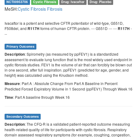
NCT00953706
Cystic Fibrosis
Drug: Ivacaftor
Drug: Placebo
MeSH:
Cystic Fibrosis
Fibrosis
Ivacaftor is a potent and selective CFTR potentiator of wild-type, G551D,
F508del, and
forms of human CFTR protein. --- G551D --- ---
-
R117H
R117H
--
Primary Outcomes
: Spirometry (as measured by ppFEV1) is a standardized
Description
assessment to evaluate lung function that is the most widely used endpoint in
cystic fibrosis studies. FEV1 is the volume of air that can forcibly be blown out
in one second, after full inspiration. ppFEV1 (predicted for age, gender, and
height) was calculated using the Knudson method.
: Part A : Absolute Change From Part A Baseline in Percent
Measure
Predicted Forced Expiratory Volume in 1 Second (ppFEV1) Through Week 16
: Part A baseline through Week 16
Time
Secondary Outcomes
: The CFQ-R is a validated patient-reported outcome measuring
Description
health-related quality of life for participants with cystic fibrosis. Respiratory
domain assessed respiratory symptoms (for example, coughing, congestion,