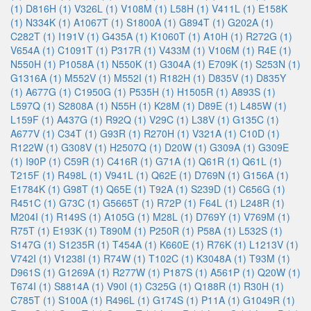
(1)
D816H (1)
V326L (1)
V108M (1)
L58H (1)
V411L (1)
E158K
(1)
N334K (1)
A1067T (1)
S1800A (1)
G894T (1)
G202A (1)
C282T (1)
I191V (1)
G435A (1)
K1060T (1)
A10H (1)
R272G (1)
V654A (1)
C1091T (1)
P317R (1)
V433M (1)
V106M (1)
R4E (1)
N550H (1)
P1058A (1)
N550K (1)
G304A (1)
E709K (1)
S253N (1)
G1316A (1)
M552V (1)
M552I (1)
R182H (1)
D835V (1)
D835Y
(1)
A677G (1)
C1950G (1)
P535H (1)
H1505R (1)
A893S (1)
L597Q (1)
S2808A (1)
N55H (1)
K28M (1)
D89E (1)
L485W (1)
L159F (1)
A437G (1)
R92Q (1)
V29C (1)
L38V (1)
G135C (1)
A677V (1)
C34T (1)
G93R (1)
R270H (1)
V321A (1)
C10D (1)
R122W (1)
G308V (1)
H2507Q (1)
D20W (1)
G309A (1)
G309E
(1)
I90P (1)
C59R (1)
C416R (1)
G71A (1)
Q61R (1)
Q61L (1)
T215F (1)
R498L (1)
V941L (1)
Q62E (1)
D769N (1)
G156A (1)
E1784K (1)
G98T (1)
Q65E (1)
T92A (1)
S239D (1)
C656G (1)
R451C (1)
G73C (1)
G5665T (1)
R72P (1)
F64L (1)
L248R (1)
M204I (1)
R149S (1)
A105G (1)
M28L (1)
D769Y (1)
V769M (1)
R75T (1)
E193K (1)
T890M (1)
P250R (1)
P58A (1)
L532S (1)
S147G (1)
S1235R (1)
T454A (1)
K660E (1)
R76K (1)
L1213V (1)
V742I (1)
V1238I (1)
R74W (1)
T102C (1)
K3048A (1)
T93M (1)
D961S (1)
G1269A (1)
R277W (1)
P187S (1)
A561P (1)
Q20W (1)
T674I (1)
S8814A (1)
V90I (1)
C325G (1)
Q188R (1)
R30H (1)
C785T (1)
S100A (1)
R496L (1)
G174S (1)
P11A (1)
G1049R (1)