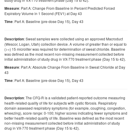
study drug in VX-770 treatment phase (Day 15 to 42).
: Part A: Change From Baseline in Percent Predicted Forced
Measure
Expiratory Volume in 1 Second (FEV1) at Day 43
: Part A: Baseline (pre-dose Day 15), Day 43
Time
: Sweat samples were collected using an approved Macroduct
Description
(Wescor, Logan, Utah) collection device. A volume of greater than or equal to
(>=) 15 microliter was required for determination of sweat chloride. Baseline
was defined as the most recent non-missing measurement collected before
initial administration of study drug in VX-770 treatment phase (Day 15 to 42).
: Part A: Absolute Change From Baseline in Sweat Chloride at Day
Measure
43
: Part A: Baseline (pre-dose Day 15), Day 43
Time
: The CFQ-R is a validated patient-reported outcome measuring
Description
health-related quality of life for subjects with cystic fibrosis. Respiratory
domain assessed respiratory symptoms (for example, coughing, congestion,
wheezing), score range: 0-100; higher scores indicating fewer symptoms and
better health-related quality of life. Baseline was defined as the most recent
non-missing measurement collected before initial administration of study
drug in VX-770 treatment phase (Day 15 to 42).