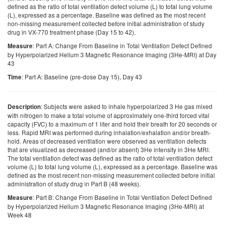
defined as the ratio of total ventilation defect volume (L) to total lung volume
(L), expressed as a percentage. Baseline was defined as the most recent
non-missing measurement collected before initial administration of study
drug in VX-770 treatment phase (Day 15 to 42).
: Part A: Change From Baseline in Total Ventilation Defect Defined
Measure
by Hyperpolarized Helium 3 Magnetic Resonance Imaging (3He-MRI) at Day
43
: Part A: Baseline (pre-dose Day 15), Day 43
Time
: Subjects were asked to inhale hyperpolarized 3 He gas mixed
Description
with nitrogen to make a total volume of approximately one-third forced vital
capacity (FVC) to a maximum of 1 liter and hold their breath for 20 seconds or
less. Rapid MRI was performed during inhalation/exhalation and/or breath-
hold. Areas of decreased ventilation were observed as ventilation defects
that are visualized as decreased (and/or absent) 3He intensity in 3He MRI.
The total ventilation defect was defined as the ratio of total ventilation defect
volume (L) to total lung volume (L), expressed as a percentage. Baseline was
defined as the most recent non-missing measurement collected before initial
administration of study drug in Part B (48 weeks).
: Part B: Change From Baseline in Total Ventilation Defect Defined
Measure
by Hyperpolarized Helium 3 Magnetic Resonance Imaging (3He-MRI) at
Week 48