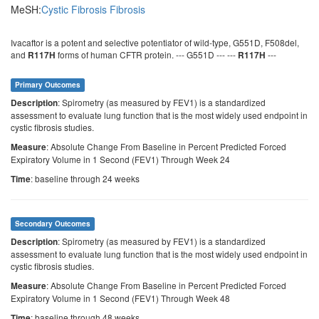
MeSH:
Cystic Fibrosis
Fibrosis
Ivacaftor is a potent and selective potentiator of wild-type, G551D, F508del,
and
forms of human CFTR protein. --- G551D --- ---
---
R117H
R117H
Primary Outcomes
: Spirometry (as measured by FEV1) is a standardized
Description
assessment to evaluate lung function that is the most widely used endpoint in
cystic fibrosis studies.
: Absolute Change From Baseline in Percent Predicted Forced
Measure
Expiratory Volume in 1 Second (FEV1) Through Week 24
: baseline through 24 weeks
Time
Secondary Outcomes
: Spirometry (as measured by FEV1) is a standardized
Description
assessment to evaluate lung function that is the most widely used endpoint in
cystic fibrosis studies.
: Absolute Change From Baseline in Percent Predicted Forced
Measure
Expiratory Volume in 1 Second (FEV1) Through Week 48
: baseline through 48 weeks
Time