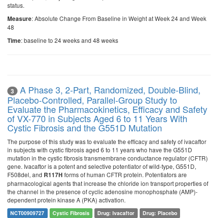
status.
: Absolute Change From Baseline in Weight at Week 24 and Week
Measure
48
: baseline to 24 weeks and 48 weeks
Time
A Phase 3, 2-Part, Randomized, Double-Blind,
3
Placebo-Controlled, Parallel-Group Study to
Evaluate the Pharmacokinetics, Efficacy and Safety
of VX-770 in Subjects Aged 6 to 11 Years With
Cystic Fibrosis and the G551D Mutation
The purpose of this study was to evaluate the efficacy and safety of ivacaftor
in subjects with cystic fibrosis aged 6 to 11 years who have the G551D
mutation in the cystic fibrosis transmembrane conductance regulator (CFTR)
gene. Ivacaftor is a potent and selective potentiator of wild-type, G551D,
F508del, and
forms of human CFTR protein. Potentiators are
R117H
pharmacological agents that increase the chloride ion transport properties of
the channel in the presence of cyclic adenosine monophosphate (AMP)-
dependent protein kinase A (PKA) activation.
NCT00909727
Cystic Fibrosis
Drug: Ivacaftor
Drug: Placebo