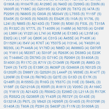
G190A (6)
H1047R (6)
A1298C (6)
N40D (6)
D299G (6)
D30N (6)
V600R (6)
Y188C (6)
G2019S (6)
Q12W (5)
T87Q (5)
I47A (5)
P225H (5)
N680S (5)
G93A (5)
M204V (5)
L755S (5)
Y115F (5)
E545K (5)
G190S (5)
N363S (5)
E542K (5)
I10A (5)
V179L (5)
L24I (5)
N88S (5)
A2143G (5)
T399I (5)
M36I (5)
F53L (5)
T315A
(5)
R132C (5)
V777L (5)
T1405N (4)
I148M (4)
N370S (4)
Q16W
(4)
L98H (4)
V122I (4)
L74I (4)
K20M (4)
E138G (4)
L31M (4)
E92Q (4)
L10F (4)
Q80K (4)
C31G (4)
A455E (4)
P140K (4)
D1152H (4)
I54V (4)
K76T (4)
Y537S (4)
I1314L (4)
Y402H (4)
M230L (4)
P1446A (4)
V179D (4)
N88D (4)
A6986G (4)
G970R
(4)
Y181I (4)
M235T (4)
S310F (4)
R263K (4)
D538G (4)
E23K
(4)
T14484C (3)
D579G (3)
G719C (3)
R206H (3)
S1400A (3)
S1400I (3)
R117C (3)
A71V (3)
C134W (3)
R24W (3)
A98G (3)
T24H (3)
T47D (3)
E138K (3)
A636P (3)
G3460A (3)
N312S (3)
G1202R (3)
D988Y (3)
Q252H (3)
L444P (3)
V659E (3)
A147T (3)
L206W (3)
E10A (3)
R678Q (3)
Q27E (3)
G13D (3)
E17K (3)
Q148R (3)
A1555G (3)
R16G (3)
Y537C (3)
I10E (3)
S945L (3)
V158F (3)
G21210A (3)
K55R (3)
A181V (3)
V205C (3)
A1166C
(3)
Y181V (3)
A2142G (3)
R506Q (3)
E298D (3)
L211A (3)
R172K
(3)
R352Q (3)
G2385R (3)
Y143R (3)
R572Y (3)
G143E (3)
G1321A (3)
P67L (3)
V842I (3)
H295R (3)
G140S (3)
R1070W (3)
G140A (3)
T60A (3)
P23H (3)
S463P (3)
F11N (2)
S1009A (2)