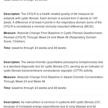
: The CFQ-R is a health-related quality of life measure for
Description
subjects with cystic fibrosis. Each domain is scored from 0 (worst) to 100
(best). A difference of at least 4 points in the respiratory domain score of the
CFQ-R is considered a minimal clinically important difference (MCID).
: Absolute Change From Baseline in Cystic Fibrosis Questionnaire-
Measure
Revised (CFQ-R) Through Week 24 and Week 48 (Respiratory Domain
Score, Children)
: baseline through 24 weeks and 48 weeks
Time
: The sweat chloride (quantitative pilocarpine iontophoresis) test
Description
is a standard diagnostic tool for cystic fibrosis (CF), serving as an indicator of
cystic fibrosis transmembrane conductance regulator (CFTR) activity.
: Absolute Change From Baseline in Sweat Chloride Concentration
Measure
Through Week 24 and Week 48
: baseline through 24 weeks and 48 weeks
Time
: As malnutrition is common in patients with cystic fibrosis (CF)
Description
because of increased energy expenditures due to lung disease and fat