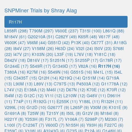
SNPMiner Trials by Shray Alag
R117H
L858R (298)
T790M (297)
V600E (237)
T315I (100)
L861Q (88)
M184V (61)
G20210A (51)
C282Y (49)
K65R (48)
V617F (48)
V600K (47)
V66M (44)
G551D (42)
P13K (40)
C677T (31)
A118G
(28)
I84V (27)
V158M (26)
H63D (24)
V32I (24)
I50V (23)
S768I
(22)
I47V (21)
K103N (20)
L33F (19)
L76V (18)
Y181C (18)
D842V (18)
D816V (17)
S1251N (17)
S1255P (17)
G178R (17)
G1244E (17)
S549R (17)
G1349D (17)
V82A (16)
R117H (16)
T380A (16)
K27M (16)
S549N (16)
G551S (16)
M41L (15)
I54L
(15)
C3435T (15)
Q12H (14)
K219Q (14)
Q151M (14)
G719A
(13)
L90M (13)
L89V (13)
C797S (13)
P4503A (12)
G11778A (12)
L74V (12)
E138A (12)
M46I (12)
D67N (12)
K70E (12)
K70R (12)
I54M (12)
G12C (12)
V11I (12)
L210W (12)
G48V (11)
D961H
(11)
T74P (11)
R192G (11)
E255K (11)
Y188L (11)
R132H (11)
V299L (10)
G12D (10)
G2677T (9)
L265P (9)
V30M (9)
K101E (9)
G1691A (8)
T25W (8)
T215Y (8)
I50L (8)
G12V (8)
M184I (8)
H221Y (8)
Y253H (8)
F317L (7)
V106A (7)
S298P (7)
M230I (7)
L100I (7)
C1236T (7)
V600D (7)
N155H (6)
Y93H (6)
F227C (6)
F359C (6)
V108I (6)
A3243G (6)
G73S (6)
P12A (6)
Q148H (6)