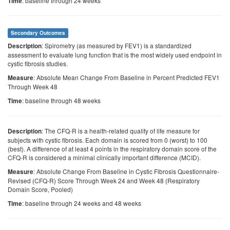
: baseline through 24 weeks
Time
Secondary Outcomes
: Spirometry (as measured by FEV1) is a standardized
Description
assessment to evaluate lung function that is the most widely used endpoint in
cystic fibrosis studies.
: Absolute Mean Change From Baseline in Percent Predicted FEV1
Measure
Through Week 48
: baseline through 48 weeks
Time
: The CFQ-R is a health-related quality of life measure for
Description
subjects with cystic fibrosis. Each domain is scored from 0 (worst) to 100
(best). A difference of at least 4 points in the respiratory domain score of the
CFQ-R is considered a minimal clinically important difference (MCID).
: Absolute Change From Baseline in Cystic Fibrosis Questionnaire-
Measure
Revised (CFQ-R) Score Through Week 24 and Week 48 (Respiratory
Domain Score, Pooled)
: baseline through 24 weeks and 48 weeks
Time