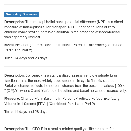
Secondary Outcomes
: The transepithelial nasal potential difference (NPD) is a direct
Description
measure of transepithelial ion transport. NPD under conditions of zero
chloride concentration perfusion solution in the presence of isoproterenol
was of primary interest.
: Change From Baseline in Nasal Potential Difference (Combined
Measure
Part 1 and Part 2)
: 14 days and 28 days
Time
: Spirometry is a standardized assessment to evaluate lung
Description
function that is the most widely used endpoint in cystic fibrosis studies.
Relative change reflects the percent change from the baseline values [100%
* (X-Y)/Y], where X and Y are post-baseline and baseline values, respectively.
: Change From Baseline in Percent Predicted Forced Expiratory
Measure
Volume in 1 Second [FEV1] (Combined Part 1 and Part 2)
: 14 days and 28 days
Time
: The CFQ-R is a health-related quality of life measure for
Description