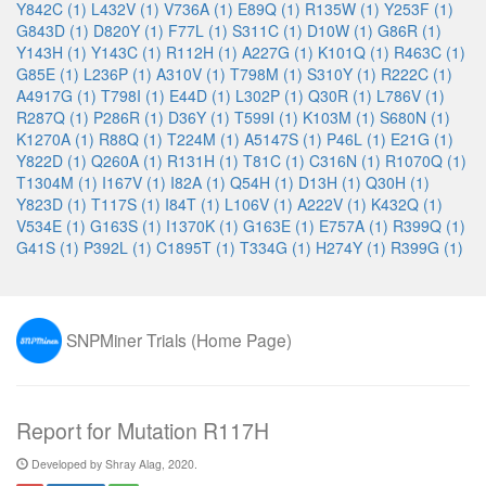
Y842C (1)
L432V (1)
V736A (1)
E89Q (1)
R135W (1)
Y253F (1)
G843D (1)
D820Y (1)
F77L (1)
S311C (1)
D10W (1)
G86R (1)
Y143H (1)
Y143C (1)
R112H (1)
A227G (1)
K101Q (1)
R463C (1)
G85E (1)
L236P (1)
A310V (1)
T798M (1)
S310Y (1)
R222C (1)
A4917G (1)
T798I (1)
E44D (1)
L302P (1)
Q30R (1)
L786V (1)
R287Q (1)
P286R (1)
D36Y (1)
T599I (1)
K103M (1)
S680N (1)
K1270A (1)
R88Q (1)
T224M (1)
A5147S (1)
P46L (1)
E21G (1)
Y822D (1)
Q260A (1)
R131H (1)
T81C (1)
C316N (1)
R1070Q (1)
T1304M (1)
I167V (1)
I82A (1)
Q54H (1)
D13H (1)
Q30H (1)
Y823D (1)
T117S (1)
I84T (1)
L106V (1)
A222V (1)
K432Q (1)
V534E (1)
G163S (1)
I1370K (1)
G163E (1)
E757A (1)
R399Q (1)
G41S (1)
P392L (1)
C1895T (1)
T334G (1)
H274Y (1)
R399G (1)
SNPMiner Trials (Home Page)
Report for Mutation R117H
Developed by Shray Alag, 2020.