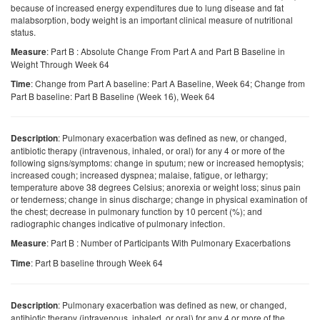
because of increased energy expenditures due to lung disease and fat
malabsorption, body weight is an important clinical measure of nutritional
status.
: Part B : Absolute Change From Part A and Part B Baseline in
Measure
Weight Through Week 64
: Change from Part A baseline: Part A Baseline, Week 64; Change from
Time
Part B baseline: Part B Baseline (Week 16), Week 64
: Pulmonary exacerbation was defined as new, or changed,
Description
antibiotic therapy (intravenous, inhaled, or oral) for any 4 or more of the
following signs/symptoms: change in sputum; new or increased hemoptysis;
increased cough; increased dyspnea; malaise, fatigue, or lethargy;
temperature above 38 degrees Celsius; anorexia or weight loss; sinus pain
or tenderness; change in sinus discharge; change in physical examination of
the chest; decrease in pulmonary function by 10 percent (%); and
radiographic changes indicative of pulmonary infection.
: Part B : Number of Participants With Pulmonary Exacerbations
Measure
: Part B baseline through Week 64
Time
: Pulmonary exacerbation was defined as new, or changed,
Description
antibiotic therapy (intravenous, inhaled, or oral) for any 4 or more of the