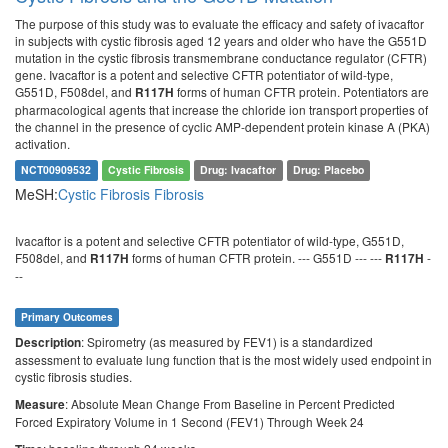
The purpose of this study was to evaluate the efficacy and safety of ivacaftor
in subjects with cystic fibrosis aged 12 years and older who have the G551D
mutation in the cystic fibrosis transmembrane conductance regulator (CFTR)
gene. Ivacaftor is a potent and selective CFTR potentiator of wild-type,
G551D, F508del, and
forms of human CFTR protein. Potentiators are
R117H
pharmacological agents that increase the chloride ion transport properties of
the channel in the presence of cyclic AMP-dependent protein kinase A (PKA)
activation.
NCT00909532
Cystic Fibrosis
Drug: Ivacaftor
Drug: Placebo
MeSH:
Cystic Fibrosis
Fibrosis
Ivacaftor is a potent and selective CFTR potentiator of wild-type, G551D,
F508del, and
forms of human CFTR protein. --- G551D --- ---
-
R117H
R117H
--
Primary Outcomes
: Spirometry (as measured by FEV1) is a standardized
Description
assessment to evaluate lung function that is the most widely used endpoint in
cystic fibrosis studies.
: Absolute Mean Change From Baseline in Percent Predicted
Measure
Forced Expiratory Volume in 1 Second (FEV1) Through Week 24