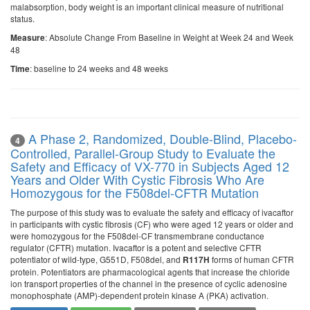
malabsorption, body weight is an important clinical measure of nutritional
status.
: Absolute Change From Baseline in Weight at Week 24 and Week
Measure
48
: baseline to 24 weeks and 48 weeks
Time
A Phase 2, Randomized, Double-Blind, Placebo-
4
Controlled, Parallel-Group Study to Evaluate the
Safety and Efficacy of VX-770 in Subjects Aged 12
Years and Older With Cystic Fibrosis Who Are
Homozygous for the F508del-CFTR Mutation
The purpose of this study was to evaluate the safety and efficacy of ivacaftor
in participants with cystic fibrosis (CF) who were aged 12 years or older and
were homozygous for the F508del-CF transmembrane conductance
regulator (CFTR) mutation. Ivacaftor is a potent and selective CFTR
potentiator of wild-type, G551D, F508del, and
forms of human CFTR
R117H
protein. Potentiators are pharmacological agents that increase the chloride
ion transport properties of the channel in the presence of cyclic adenosine
monophosphate (AMP)-dependent protein kinase A (PKA) activation.