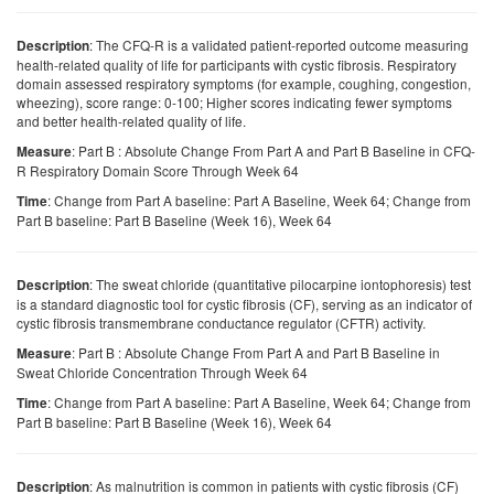
: The CFQ-R is a validated patient-reported outcome measuring
Description
health-related quality of life for participants with cystic fibrosis. Respiratory
domain assessed respiratory symptoms (for example, coughing, congestion,
wheezing), score range: 0-100; Higher scores indicating fewer symptoms
and better health-related quality of life.
: Part B : Absolute Change From Part A and Part B Baseline in CFQ-
Measure
R Respiratory Domain Score Through Week 64
: Change from Part A baseline: Part A Baseline, Week 64; Change from
Time
Part B baseline: Part B Baseline (Week 16), Week 64
: The sweat chloride (quantitative pilocarpine iontophoresis) test
Description
is a standard diagnostic tool for cystic fibrosis (CF), serving as an indicator of
cystic fibrosis transmembrane conductance regulator (CFTR) activity.
: Part B : Absolute Change From Part A and Part B Baseline in
Measure
Sweat Chloride Concentration Through Week 64
: Change from Part A baseline: Part A Baseline, Week 64; Change from
Time
Part B baseline: Part B Baseline (Week 16), Week 64
: As malnutrition is common in patients with cystic fibrosis (CF)
Description