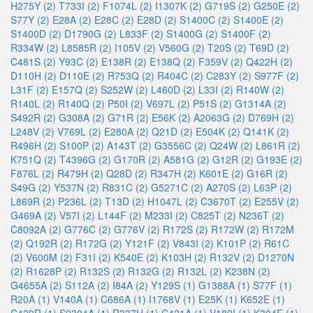
H275Y (2)
T733I (2)
F1074L (2)
I1307K (2)
G719S (2)
G250E (2)
S77Y (2)
E28A (2)
E28C (2)
E28D (2)
S1400C (2)
S1400E (2)
S1400D (2)
D1790G (2)
L833F (2)
S1400G (2)
S1400F (2)
R334W (2)
L8585R (2)
I105V (2)
V560G (2)
T20S (2)
T69D (2)
C481S (2)
Y93C (2)
E138R (2)
E138Q (2)
F359V (2)
Q422H (2)
D110H (2)
D110E (2)
R753Q (2)
R404C (2)
C283Y (2)
S977F (2)
L31F (2)
E157Q (2)
S252W (2)
L460D (2)
L33I (2)
R140W (2)
R140L (2)
R140Q (2)
P50I (2)
V697L (2)
P51S (2)
G1314A (2)
S492R (2)
G308A (2)
G71R (2)
E56K (2)
A2063G (2)
D769H (2)
L248V (2)
V769L (2)
E280A (2)
Q21D (2)
E504K (2)
Q141K (2)
R496H (2)
S100P (2)
A143T (2)
G3556C (2)
Q24W (2)
L861R (2)
K751Q (2)
T4396G (2)
G170R (2)
A581G (2)
G12R (2)
G193E (2)
F876L (2)
R479H (2)
Q28D (2)
R347H (2)
K601E (2)
G16R (2)
S49G (2)
Y537N (2)
R831C (2)
G5271C (2)
A270S (2)
L63P (2)
L869R (2)
P236L (2)
T13D (2)
H1047L (2)
C3670T (2)
E255V (2)
G469A (2)
V57I (2)
L144F (2)
M233I (2)
C825T (2)
N236T (2)
C8092A (2)
G776C (2)
G776V (2)
R172S (2)
R172W (2)
R172M
(2)
Q192R (2)
R172G (2)
Y121F (2)
V843I (2)
K101P (2)
R61C
(2)
V600M (2)
F31I (2)
K540E (2)
K103H (2)
R132V (2)
D1270N
(2)
R1628P (2)
R132S (2)
R132G (2)
R132L (2)
K238N (2)
G4655A (2)
S112A (2)
I84A (2)
Y129S (1)
G1388A (1)
S77F (1)
R20A (1)
V140A (1)
C686A (1)
I1768V (1)
E25K (1)
K652E (1)