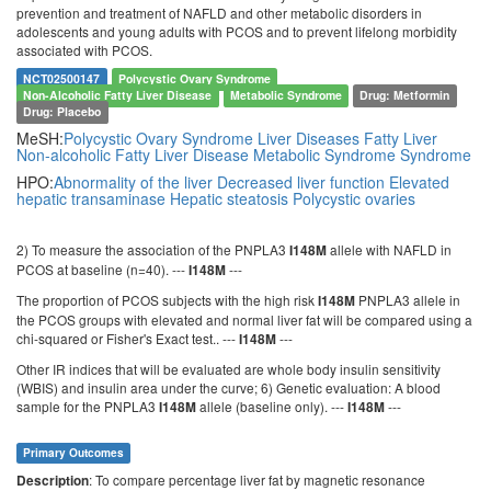
prevention and treatment of NAFLD and other metabolic disorders in
adolescents and young adults with PCOS and to prevent lifelong morbidity
associated with PCOS.
NCT02500147
Polycystic Ovary Syndrome
Non-Alcoholic Fatty Liver Disease
Metabolic Syndrome
Drug: Metformin
Drug: Placebo
MeSH:
Polycystic Ovary Syndrome
Liver Diseases
Fatty Liver
Non-alcoholic Fatty Liver Disease
Metabolic Syndrome
Syndrome
HPO:
Abnormality of the liver
Decreased liver function
Elevated
hepatic transaminase
Hepatic steatosis
Polycystic ovaries
2) To measure the association of the PNPLA3
allele with NAFLD in
I148M
PCOS at baseline (n=40). ---
---
I148M
The proportion of PCOS subjects with the high risk
PNPLA3 allele in
I148M
the PCOS groups with elevated and normal liver fat will be compared using a
chi-squared or Fisher's Exact test.. ---
---
I148M
Other IR indices that will be evaluated are whole body insulin sensitivity
(WBIS) and insulin area under the curve; 6) Genetic evaluation: A blood
sample for the PNPLA3
allele (baseline only). ---
---
I148M
I148M
Primary Outcomes
: To compare percentage liver fat by magnetic resonance
Description