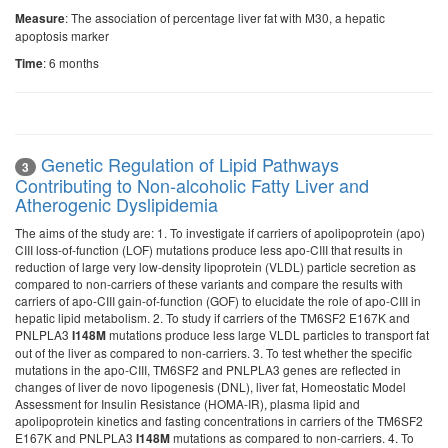
: The association of percentage liver fat with M30, a hepatic
Measure
apoptosis marker
: 6 months
Time
Genetic Regulation of Lipid Pathways
3
Contributing to Non-alcoholic Fatty Liver and
Atherogenic Dyslipidemia
The aims of the study are: 1. To investigate if carriers of apolipoprotein (apo)
CIII loss-of-function (LOF) mutations produce less apo-CIII that results in
reduction of large very low-density lipoprotein (VLDL) particle secretion as
compared to non-carriers of these variants and compare the results with
carriers of apo-CIII gain-of-function (GOF) to elucidate the role of apo-CIII in
hepatic lipid metabolism. 2. To study if carriers of the TM6SF2 E167K and
PNLPLA3
mutations produce less large VLDL particles to transport fat
I148M
out of the liver as compared to non-carriers. 3. To test whether the specific
mutations in the apo-CIII, TM6SF2 and PNLPLA3 genes are reflected in
changes of liver de novo lipogenesis (DNL), liver fat, Homeostatic Model
Assessment for Insulin Resistance (HOMA-IR), plasma lipid and
apolipoprotein kinetics and fasting concentrations in carriers of the TM6SF2
E167K and PNLPLA3
mutations as compared to non-carriers. 4. To
I148M