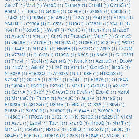
C807T (1)
V77I (1)
Y449D (1)
D4064A (1)
C168H (1)
Q215S (1)
K56M (1)
F106C (1)
G465R (1)
G598V (1)
S769N (1)
E586K (1)
T1482I (1)
L1196M (1)
E148Q (1)
T12W (1)
Y641S (1)
F129L (1)
Y641N (1)
C938A (1)
C165V (1)
R19C (1)
C383R (1)
Y641H (1)
Y641F (1)
C805S (1)
W64R (1)
Y641C (1)
H1047Y (1)
M1268T
(1)
A736V (1)
V34L (1)
C61G (1)
P1009S (1)
V481F (1)
S1612C
(1)
Q546E (1)
V179F (1)
M1002A (1)
G106R (1)
S131F (1)
W21C
(1)
L144S (1)
M1149T (1)
H558R (1)
S373C (1)
A69S (1)
T377M
(1)
V774M (1)
D164V (1)
R199W (1)
N86S (1)
N86Y (1)
G11053T
(1)
T17M (1)
Y86N (1)
A2144G (1)
N345K (1)
A2059G (1)
D50W
(1)
I180V (1)
A864V (1)
L24E (1)
V118I (1)
G212S (1)
I843S (1)
N1303K (1)
R1623Q (1)
A1033V (1)
L1198F (1)
N1325S (1)
V773M (1)
G212A (1)
A997T (1)
S241T (1)
E167K (1)
G1764A
(1)
G80A (1)
E62D (1)
E274Q (1)
M34T (1)
G401S (1)
A2142C
(1)
G211A (1)
D76Y (1)
G1631D (1)
D76N (1)
E384G (1)
V249I
(1)
M1106C (1)
F121Y (1)
A2143C (1)
A687V (1)
A119S (1)
P1028S (1)
A313G (1)
D824V (1)
S9C (1)
C182A (1)
S9G (1)
S153F (1)
S1900D (1)
S1900C (1)
R1644H (1)
S1900A (1)
T1456G (1)
R702W (1)
E1021K (1)
K15210D (1)
G82S (1)
V18M
(1)
A27L (1)
L28M (1)
T351I (1)
K121Q (1)
H180Q (1)
M11T (1)
M11Q (1)
P549S (1)
N215S (1)
E380Q (1)
R352W (1)
G60D (1)
G84E (1)
E161K (1)
G951A (1)
C23S (1)
E184K (1)
V1206L (1)