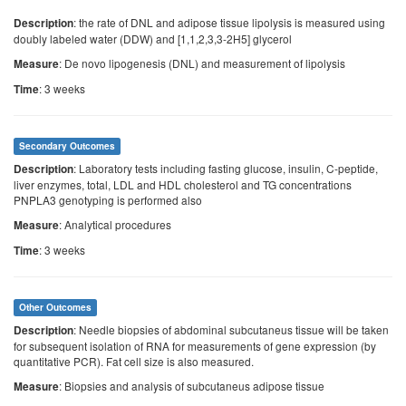
: the rate of DNL and adipose tissue lipolysis is measured using
Description
doubly labeled water (DDW) and [1,1,2,3,3-2H5] glycerol
: De novo lipogenesis (DNL) and measurement of lipolysis
Measure
: 3 weeks
Time
Secondary Outcomes
: Laboratory tests including fasting glucose, insulin, C-peptide,
Description
liver enzymes, total, LDL and HDL cholesterol and TG concentrations
PNPLA3 genotyping is performed also
: Analytical procedures
Measure
: 3 weeks
Time
Other Outcomes
: Needle biopsies of abdominal subcutaneus tissue will be taken
Description
for subsequent isolation of RNA for measurements of gene expression (by
quantitative PCR). Fat cell size is also measured.
: Biopsies and analysis of subcutaneus adipose tissue
Measure