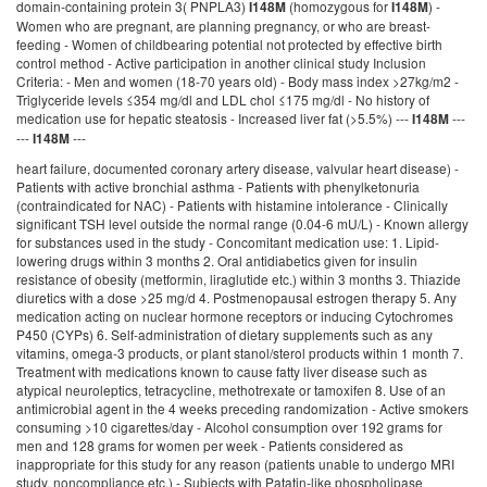
domain-containing protein 3( PNPLA3)
(homozygous for
) -
I148M
I148M
Women who are pregnant, are planning pregnancy, or who are breast-
feeding - Women of childbearing potential not protected by effective birth
control method - Active participation in another clinical study Inclusion
Criteria: - Men and women (18-70 years old) - Body mass index >27kg/m2 -
Triglyceride levels ≤354 mg/dl and LDL chol ≤175 mg/dl - No history of
medication use for hepatic steatosis - Increased liver fat (>5.5%) ---
---
I148M
---
---
I148M
heart failure, documented coronary artery disease, valvular heart disease) -
Patients with active bronchial asthma - Patients with phenylketonuria
(contraindicated for NAC) - Patients with histamine intolerance - Clinically
significant TSH level outside the normal range (0.04-6 mU/L) - Known allergy
for substances used in the study - Concomitant medication use: 1. Lipid-
lowering drugs within 3 months 2. Oral antidiabetics given for insulin
resistance of obesity (metformin, liraglutide etc.) within 3 months 3. Thiazide
diuretics with a dose >25 mg/d 4. Postmenopausal estrogen therapy 5. Any
medication acting on nuclear hormone receptors or inducing Cytochromes
P450 (CYPs) 6. Self-administration of dietary supplements such as any
vitamins, omega-3 products, or plant stanol/sterol products within 1 month 7.
Treatment with medications known to cause fatty liver disease such as
atypical neuroleptics, tetracycline, methotrexate or tamoxifen 8. Use of an
antimicrobial agent in the 4 weeks preceding randomization - Active smokers
consuming >10 cigarettes/day - Alcohol consumption over 192 grams for
men and 128 grams for women per week - Patients considered as
inappropriate for this study for any reason (patients unable to undergo MRI
study, noncompliance etc.) - Subjects with Patatin-like phospholipase