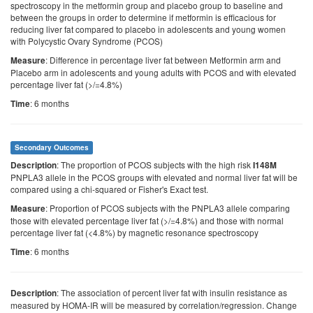
spectroscopy in the metformin group and placebo group to baseline and
between the groups in order to determine if metformin is efficacious for
reducing liver fat compared to placebo in adolescents and young women
with Polycystic Ovary Syndrome (PCOS)
: Difference in percentage liver fat between Metformin arm and
Measure
Placebo arm in adolescents and young adults with PCOS and with elevated
percentage liver fat (>/=4.8%)
: 6 months
Time
Secondary Outcomes
: The proportion of PCOS subjects with the high risk
Description
I148M
PNPLA3 allele in the PCOS groups with elevated and normal liver fat will be
compared using a chi-squared or Fisher's Exact test.
: Proportion of PCOS subjects with the PNPLA3 allele comparing
Measure
those with elevated percentage liver fat (>/=4.8%) and those with normal
percentage liver fat (<4.8%) by magnetic resonance spectroscopy
: 6 months
Time
: The association of percent liver fat with insulin resistance as
Description
measured by HOMA-IR will be measured by correlation/regression. Change