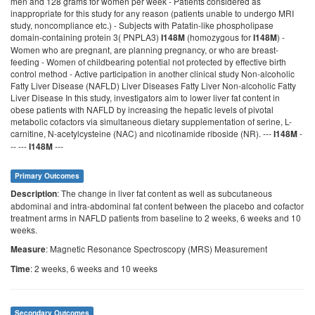
men and 128 grams for women per week - Patients considered as
inappropriate for this study for any reason (patients unable to undergo MRI
study, noncompliance etc.) - Subjects with Patatin-like phospholipase
domain-containing protein 3( PNPLA3)
(homozygous for
) -
I148M
I148M
Women who are pregnant, are planning pregnancy, or who are breast-
feeding - Women of childbearing potential not protected by effective birth
control method - Active participation in another clinical study Non-alcoholic
Fatty Liver Disease (NAFLD) Liver Diseases Fatty Liver Non-alcoholic Fatty
Liver Disease In this study, investigators aim to lower liver fat content in
obese patients with NAFLD by increasing the hepatic levels of pivotal
metabolic cofactors via simultaneous dietary supplementation of serine, L-
carnitine, N-acetylcysteine (NAC) and nicotinamide riboside (NR). ---
-
I148M
-- ---
---
I148M
Primary Outcomes
: The change in liver fat content as well as subcutaneous
Description
abdominal and intra-abdominal fat content between the placebo and cofactor
treatment arms in NAFLD patients from baseline to 2 weeks, 6 weeks and 10
weeks.
: Magnetic Resonance Spectroscopy (MRS) Measurement
Measure
: 2 weeks, 6 weeks and 10 weeks
Time
Secondary Outcomes