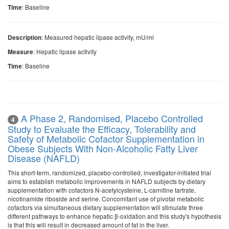
: Baseline
Time
: Measured hepatic lipase activity, mU/ml
Description
: Hepatic lipase activity
Measure
: Baseline
Time
A Phase 2, Randomised, Placebo Controlled
4
Study to Evaluate the Efficacy, Tolerability and
Safety of Metabolic Cofactor Supplementation in
Obese Subjects With Non-Alcoholic Fatty Liver
Disease (NAFLD)
This short-term, randomized, placebo-controlled, investigator-initiated trial
aims to establish metabolic improvements in NAFLD subjects by dietary
supplementation with cofactors N-acetylcysteine, L-carnitine tartrate,
nicotinamide riboside and serine. Concomitant use of pivotal metabolic
cofactors via simultaneous dietary supplementation will stimulate three
different pathways to enhance hepatic β-oxidation and this study's hypothesis
is that this will result in decreased amount of fat in the liver.