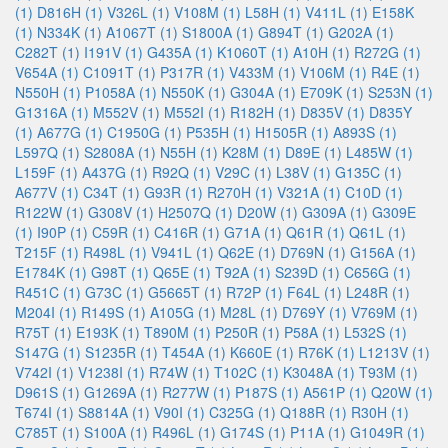
(1)
D816H (1)
V326L (1)
V108M (1)
L58H (1)
V411L (1)
E158K
(1)
N334K (1)
A1067T (1)
S1800A (1)
G894T (1)
G202A (1)
C282T (1)
I191V (1)
G435A (1)
K1060T (1)
A10H (1)
R272G (1)
V654A (1)
C1091T (1)
P317R (1)
V433M (1)
V106M (1)
R4E (1)
N550H (1)
P1058A (1)
N550K (1)
G304A (1)
E709K (1)
S253N (1)
G1316A (1)
M552V (1)
M552I (1)
R182H (1)
D835V (1)
D835Y
(1)
A677G (1)
C1950G (1)
P535H (1)
H1505R (1)
A893S (1)
L597Q (1)
S2808A (1)
N55H (1)
K28M (1)
D89E (1)
L485W (1)
L159F (1)
A437G (1)
R92Q (1)
V29C (1)
L38V (1)
G135C (1)
A677V (1)
C34T (1)
G93R (1)
R270H (1)
V321A (1)
C10D (1)
R122W (1)
G308V (1)
H2507Q (1)
D20W (1)
G309A (1)
G309E
(1)
I90P (1)
C59R (1)
C416R (1)
G71A (1)
Q61R (1)
Q61L (1)
T215F (1)
R498L (1)
V941L (1)
Q62E (1)
D769N (1)
G156A (1)
E1784K (1)
G98T (1)
Q65E (1)
T92A (1)
S239D (1)
C656G (1)
R451C (1)
G73C (1)
G5665T (1)
R72P (1)
F64L (1)
L248R (1)
M204I (1)
R149S (1)
A105G (1)
M28L (1)
D769Y (1)
V769M (1)
R75T (1)
E193K (1)
T890M (1)
P250R (1)
P58A (1)
L532S (1)
S147G (1)
S1235R (1)
T454A (1)
K660E (1)
R76K (1)
L1213V (1)
V742I (1)
V1238I (1)
R74W (1)
T102C (1)
K3048A (1)
T93M (1)
D961S (1)
G1269A (1)
R277W (1)
P187S (1)
A561P (1)
Q20W (1)
T674I (1)
S8814A (1)
V90I (1)
C325G (1)
Q188R (1)
R30H (1)
C785T (1)
S100A (1)
R496L (1)
G174S (1)
P11A (1)
G1049R (1)