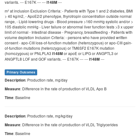
variants. --- E167K --- ---
---
I148M
m² at inclusion Exclusion Criteria: - Patients with Type 1 and 2 diabetes, BMI
> 40 kg/m2, - ApoE2/2 phenotype, thyrotropin concentration outside normal
range, - Lipid-lowering drugs - Blood pressure >160 mmHg systolic and/or >
105 diastolic mmHg - Liver failure or abnormal liver function tests >3 x upper
limit of normal - Intestinal disease - Pregnancy, breastfeeding - Patients with
volume depletion Inclusion Criteria: - persons who have provided written
consent - apo-CIII loss-of-function mutation (heterozygous) or apo-CIII gain-
of-function mutations (heterozygous) or TM6SF2 E167K mutation
(homozygous) or PNLPLA3
or apoE or LIPG or ANGPTL3 or
I148M
ANGPTL8 LOF and GOF variants. --- E167K --- ---
---
I148M
Primary Outcomes
: Production rate, mg/day
Description
: Difference in the rate of production of VLDL Apo B
Measure
: Baseline
Time
: Production rate, mg/kg/day
Description
: Difference in the rate of production of VLDL Triglycerides
Measure
: Baseline
Time