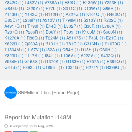
Y842C (1)
L432V (1)
V736A (1)
E89Q (1)
R135W (1)
Y253F (1)
G843D (1)
D820Y (1)
F77L (1)
S311C (1)
D10W (1)
G86R (1)
Y143H (1)
Y143C (1)
R112H (1)
A227G (1)
K101Q (1)
R463C (1)
G85E (1)
L236P (1)
A310V (1)
T798M (1)
S310Y (1)
R222C (1)
A4917G (1)
T798I (1)
E44D (1)
L302P (1)
Q30R (1)
L786V (1)
R287Q (1)
P286R (1)
D36Y (1)
T599I (1)
K103M (1)
S680N (1)
K1270A (1)
R88Q (1)
T224M (1)
A5147S (1)
P46L (1)
E21G (1)
Y822D (1)
Q260A (1)
R131H (1)
T81C (1)
C316N (1)
R1070Q (1)
T1304M (1)
I167V (1)
I82A (1)
Q54H (1)
D13H (1)
Q30H (1)
Y823D (1)
T117S (1)
I84T (1)
L106V (1)
A222V (1)
K432Q (1)
V534E (1)
G163S (1)
I1370K (1)
G163E (1)
E757A (1)
R399Q (1)
G41S (1)
P392L (1)
C1895T (1)
T334G (1)
H274Y (1)
R399G (1)
SNPMiner Trials (Home Page)
Report for Mutation I148M
Developed by Shray Alag, 2020.