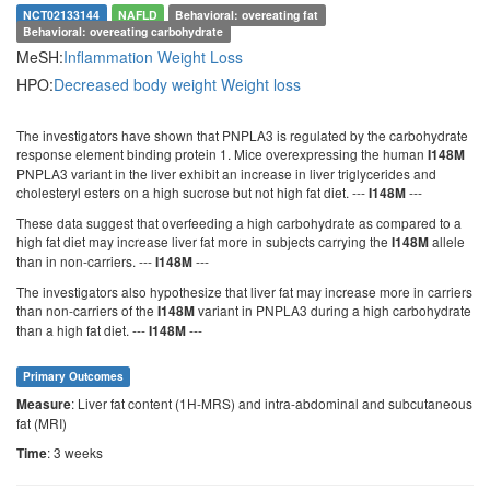
NCT02133144
NAFLD
Behavioral: overeating fat
Behavioral: overeating carbohydrate
MeSH:
Inflammation
Weight Loss
HPO:
Decreased body weight
Weight loss
The investigators have shown that PNPLA3 is regulated by the carbohydrate
response element binding protein 1. Mice overexpressing the human
I148M
PNPLA3 variant in the liver exhibit an increase in liver triglycerides and
cholesteryl esters on a high sucrose but not high fat diet. ---
---
I148M
These data suggest that overfeeding a high carbohydrate as compared to a
high fat diet may increase liver fat more in subjects carrying the
allele
I148M
than in non-carriers. ---
---
I148M
The investigators also hypothesize that liver fat may increase more in carriers
than non-carriers of the
variant in PNPLA3 during a high carbohydrate
I148M
than a high fat diet. ---
---
I148M
Primary Outcomes
: Liver fat content (1H-MRS) and intra-abdominal and subcutaneous
Measure
fat (MRI)
: 3 weeks
Time