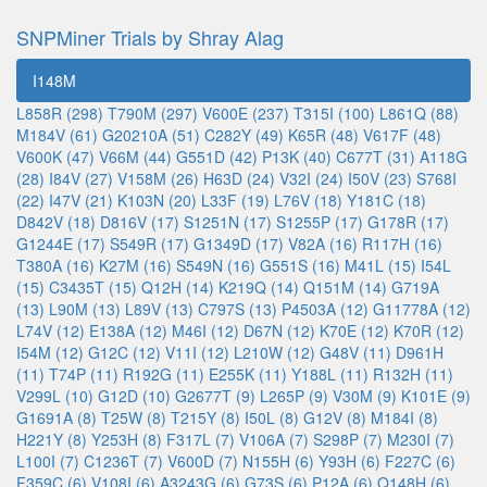
SNPMiner Trials by Shray Alag
I148M
L858R (298)
T790M (297)
V600E (237)
T315I (100)
L861Q (88)
M184V (61)
G20210A (51)
C282Y (49)
K65R (48)
V617F (48)
V600K (47)
V66M (44)
G551D (42)
P13K (40)
C677T (31)
A118G
(28)
I84V (27)
V158M (26)
H63D (24)
V32I (24)
I50V (23)
S768I
(22)
I47V (21)
K103N (20)
L33F (19)
L76V (18)
Y181C (18)
D842V (18)
D816V (17)
S1251N (17)
S1255P (17)
G178R (17)
G1244E (17)
S549R (17)
G1349D (17)
V82A (16)
R117H (16)
T380A (16)
K27M (16)
S549N (16)
G551S (16)
M41L (15)
I54L
(15)
C3435T (15)
Q12H (14)
K219Q (14)
Q151M (14)
G719A
(13)
L90M (13)
L89V (13)
C797S (13)
P4503A (12)
G11778A (12)
L74V (12)
E138A (12)
M46I (12)
D67N (12)
K70E (12)
K70R (12)
I54M (12)
G12C (12)
V11I (12)
L210W (12)
G48V (11)
D961H
(11)
T74P (11)
R192G (11)
E255K (11)
Y188L (11)
R132H (11)
V299L (10)
G12D (10)
G2677T (9)
L265P (9)
V30M (9)
K101E (9)
G1691A (8)
T25W (8)
T215Y (8)
I50L (8)
G12V (8)
M184I (8)
H221Y (8)
Y253H (8)
F317L (7)
V106A (7)
S298P (7)
M230I (7)
L100I (7)
C1236T (7)
V600D (7)
N155H (6)
Y93H (6)
F227C (6)
F359C (6)
V108I (6)
A3243G (6)
G73S (6)
P12A (6)
Q148H (6)