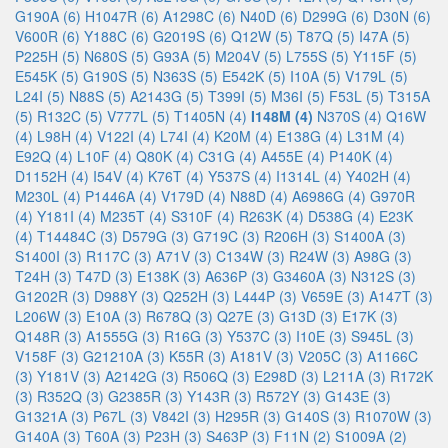
G190A (6)
H1047R (6)
A1298C (6)
N40D (6)
D299G (6)
D30N (6)
V600R (6)
Y188C (6)
G2019S (6)
Q12W (5)
T87Q (5)
I47A (5)
P225H (5)
N680S (5)
G93A (5)
M204V (5)
L755S (5)
Y115F (5)
E545K (5)
G190S (5)
N363S (5)
E542K (5)
I10A (5)
V179L (5)
L24I (5)
N88S (5)
A2143G (5)
T399I (5)
M36I (5)
F53L (5)
T315A
(5)
R132C (5)
V777L (5)
T1405N (4)
I148M (4)
N370S (4)
Q16W
(4)
L98H (4)
V122I (4)
L74I (4)
K20M (4)
E138G (4)
L31M (4)
E92Q (4)
L10F (4)
Q80K (4)
C31G (4)
A455E (4)
P140K (4)
D1152H (4)
I54V (4)
K76T (4)
Y537S (4)
I1314L (4)
Y402H (4)
M230L (4)
P1446A (4)
V179D (4)
N88D (4)
A6986G (4)
G970R
(4)
Y181I (4)
M235T (4)
S310F (4)
R263K (4)
D538G (4)
E23K
(4)
T14484C (3)
D579G (3)
G719C (3)
R206H (3)
S1400A (3)
S1400I (3)
R117C (3)
A71V (3)
C134W (3)
R24W (3)
A98G (3)
T24H (3)
T47D (3)
E138K (3)
A636P (3)
G3460A (3)
N312S (3)
G1202R (3)
D988Y (3)
Q252H (3)
L444P (3)
V659E (3)
A147T (3)
L206W (3)
E10A (3)
R678Q (3)
Q27E (3)
G13D (3)
E17K (3)
Q148R (3)
A1555G (3)
R16G (3)
Y537C (3)
I10E (3)
S945L (3)
V158F (3)
G21210A (3)
K55R (3)
A181V (3)
V205C (3)
A1166C
(3)
Y181V (3)
A2142G (3)
R506Q (3)
E298D (3)
L211A (3)
R172K
(3)
R352Q (3)
G2385R (3)
Y143R (3)
R572Y (3)
G143E (3)
G1321A (3)
P67L (3)
V842I (3)
H295R (3)
G140S (3)
R1070W (3)
G140A (3)
T60A (3)
P23H (3)
S463P (3)
F11N (2)
S1009A (2)