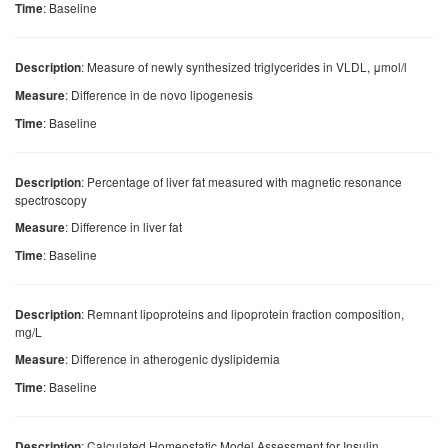
: Baseline
Time
: Measure of newly synthesized triglycerides in VLDL, μmol/l
Description
: Difference in de novo lipogenesis
Measure
: Baseline
Time
: Percentage of liver fat measured with magnetic resonance
Description
spectroscopy
: Difference in liver fat
Measure
: Baseline
Time
: Remnant lipoproteins and lipoprotein fraction composition,
Description
mg/L
: Difference in atherogenic dyslipidemia
Measure
: Baseline
Time
: Calculated Homeostatic Model Assessment for Insulin
Description