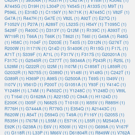
C420R (1)
S9304A (1)
R337H (1)
C421A (1)
V189I (1)
K304E (1)
A7445G (1)
D19H (1)
L304P (1)
Y454S (1)
A133S (1)
M9T (1)
P596L (1)
E318D (1)
C1156Y (1)
N171K (1)
A7445C (1)
V82F (1)
G47A (1)
R447H (1)
G47E (1)
V82L (1)
A92T (1)
E27Q (1)
F1052V (1)
P27A (1)
A289T (1)
L523S (1)
H54Y (1)
T1095C (1)
S428F (1)
R400C (1)
D313Y (1)
Q12M (1)
R139C (1)
A393T (1)
W719R (1)
T66A (1)
T66K (1)
T862I (1)
T66I (1)
G49A (1)
R48G
(1)
H58C (1)
I104F (1)
D203E (1)
T40S (1)
D312N (1)
G276T (1)
R200W (1)
I1171N (1)
Q14D (1)
S1400K (1)
R115G (1)
F17L (1)
A71T (1)
S339F (1)
A71L (1)
F317V (1)
F317S (1)
G20201A (1)
F317C (1)
G2545R (1)
C377T (1)
S9346A (1)
P243R (1)
R25L (1)
L528M (1)
Q222R (1)
I22M (1)
I107M (1)
C1858T (1)
L859R (1)
G2032R (1)
N375S (1)
G389D (1)
V148I (1)
V148G (1)
C242T (1)
G389R (1)
H369P (1)
A98S (1)
G2500A (1)
T69S (1)
I349V (1)
I107V (1)
V561D (1)
P200T (1)
G1051A (1)
Y93F (1)
Y414C (1)
Y1248H (1)
L74M (1)
P4502C (1)
Y1248C (1)
Y1248D (1)
V89L
(1)
T164I (1)
G1628A (1)
A2215D (1)
C94A (1)
H1124D (1)
E200K (1)
I305F (1)
N682S (1)
T1010I (1)
I655V (1)
R885H (1)
R776H (1)
G7444A (1)
R776G (1)
E354Q (1)
A21443C (1)
R620W (1)
A54T (1)
D594G (1)
T49A (1)
F116Y (1)
G205S (1)
R535H (1)
I767M (1)
L55M (1)
E571K (1)
L55R (1)
M2540A (1)
E92K (1)
G238A (1)
E6V (1)
K509I (1)
V21I (1)
G699A (1)
V167F
(1)
G118R (1)
L33P (1)
M66V (1)
D61804R (1)
R849W (1)
V762A