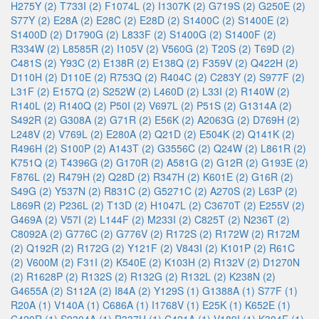
H275Y (2)
T733I (2)
F1074L (2)
I1307K (2)
G719S (2)
G250E (2)
S77Y (2)
E28A (2)
E28C (2)
E28D (2)
S1400C (2)
S1400E (2)
S1400D (2)
D1790G (2)
L833F (2)
S1400G (2)
S1400F (2)
R334W (2)
L8585R (2)
I105V (2)
V560G (2)
T20S (2)
T69D (2)
C481S (2)
Y93C (2)
E138R (2)
E138Q (2)
F359V (2)
Q422H (2)
D110H (2)
D110E (2)
R753Q (2)
R404C (2)
C283Y (2)
S977F (2)
L31F (2)
E157Q (2)
S252W (2)
L460D (2)
L33I (2)
R140W (2)
R140L (2)
R140Q (2)
P50I (2)
V697L (2)
P51S (2)
G1314A (2)
S492R (2)
G308A (2)
G71R (2)
E56K (2)
A2063G (2)
D769H (2)
L248V (2)
V769L (2)
E280A (2)
Q21D (2)
E504K (2)
Q141K (2)
R496H (2)
S100P (2)
A143T (2)
G3556C (2)
Q24W (2)
L861R (2)
K751Q (2)
T4396G (2)
G170R (2)
A581G (2)
G12R (2)
G193E (2)
F876L (2)
R479H (2)
Q28D (2)
R347H (2)
K601E (2)
G16R (2)
S49G (2)
Y537N (2)
R831C (2)
G5271C (2)
A270S (2)
L63P (2)
L869R (2)
P236L (2)
T13D (2)
H1047L (2)
C3670T (2)
E255V (2)
G469A (2)
V57I (2)
L144F (2)
M233I (2)
C825T (2)
N236T (2)
C8092A (2)
G776C (2)
G776V (2)
R172S (2)
R172W (2)
R172M
(2)
Q192R (2)
R172G (2)
Y121F (2)
V843I (2)
K101P (2)
R61C
(2)
V600M (2)
F31I (2)
K540E (2)
K103H (2)
R132V (2)
D1270N
(2)
R1628P (2)
R132S (2)
R132G (2)
R132L (2)
K238N (2)
G4655A (2)
S112A (2)
I84A (2)
Y129S (1)
G1388A (1)
S77F (1)
R20A (1)
V140A (1)
C686A (1)
I1768V (1)
E25K (1)
K652E (1)