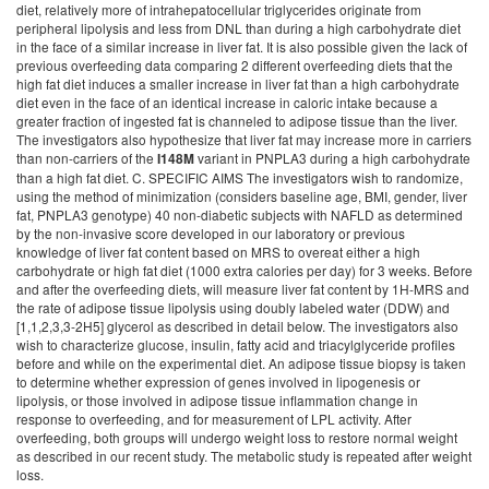
diet, relatively more of intrahepatocellular triglycerides originate from
peripheral lipolysis and less from DNL than during a high carbohydrate diet
in the face of a similar increase in liver fat. It is also possible given the lack of
previous overfeeding data comparing 2 different overfeeding diets that the
high fat diet induces a smaller increase in liver fat than a high carbohydrate
diet even in the face of an identical increase in caloric intake because a
greater fraction of ingested fat is channeled to adipose tissue than the liver.
The investigators also hypothesize that liver fat may increase more in carriers
than non-carriers of the
variant in PNPLA3 during a high carbohydrate
I148M
than a high fat diet. C. SPECIFIC AIMS The investigators wish to randomize,
using the method of minimization (considers baseline age, BMI, gender, liver
fat, PNPLA3 genotype) 40 non-diabetic subjects with NAFLD as determined
by the non-invasive score developed in our laboratory or previous
knowledge of liver fat content based on MRS to overeat either a high
carbohydrate or high fat diet (1000 extra calories per day) for 3 weeks. Before
and after the overfeeding diets, will measure liver fat content by 1H-MRS and
the rate of adipose tissue lipolysis using doubly labeled water (DDW) and
[1,1,2,3,3-2H5] glycerol as described in detail below. The investigators also
wish to characterize glucose, insulin, fatty acid and triacylglyceride profiles
before and while on the experimental diet. An adipose tissue biopsy is taken
to determine whether expression of genes involved in lipogenesis or
lipolysis, or those involved in adipose tissue inflammation change in
response to overfeeding, and for measurement of LPL activity. After
overfeeding, both groups will undergo weight loss to restore normal weight
as described in our recent study. The metabolic study is repeated after weight
loss.