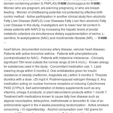
domain-containing protein 3( PNPLA3)
(homozygous for
) -
I148M
I148M
Women who are pregnant, are planning pregnancy, or who are breast-
feeding - Women of childbearing potential not protected by effective birth
control method - Active participation in another clinical study Non-alcoholic
Fatty Liver Disease (NAFLD) Liver Diseases Fatty Liver Non-alcoholic Fatty
Liver Disease In this study, investigators aim to lower liver fat content in
obese patients with NAFLD by increasing the hepatic levels of pivotal
metabolic cofactors via simultaneous dietary supplementation of serine, L-
carnitine, N-acetylcysteine (NAC) and nicotinamide riboside (NR). ---
-
I148M
--
heart failure, documented coronary artery disease, valvular heart disease) -
Patients with active bronchial asthma - Patients with phenylketonuria
(contraindicated for NAC) - Patients with histamine intolerance - Clinically
significant TSH level outside the normal range (0.04-6 mU/L) - Known allergy
for substances used in the study - Concomitant medication use: 1. Lipid-
lowering drugs within 3 months 2. Oral antidiabetics given for insulin
resistance of obesity (metformin, liraglutide etc.) within 3 months 3. Thiazide
diuretics with a dose >25 mg/d 4. Postmenopausal estrogen therapy 5. Any
medication acting on nuclear hormone receptors or inducing Cytochromes
P450 (CYPs) 6. Self-administration of dietary supplements such as any
vitamins, omega-3 products, or plant stanol/sterol products within 1 month 7.
Treatment with medications known to cause fatty liver disease such as
atypical neuroleptics, tetracycline, methotrexate or tamoxifen 8. Use of an
antimicrobial agent in the 4 weeks preceding randomization - Active smokers
consuming >10 cigarettes/day - Alcohol consumption over 192 grams for