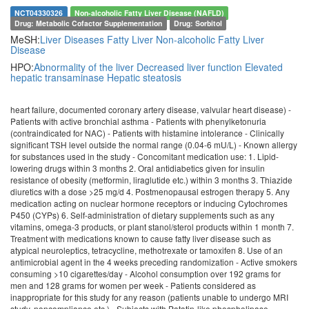
NCT04330326
Non-alcoholic Fatty Liver Disease (NAFLD)
Drug: Metabolic Cofactor Supplementation
Drug: Sorbitol
MeSH:
Liver Diseases
Fatty Liver
Non-alcoholic Fatty Liver
Disease
HPO:
Abnormality of the liver
Decreased liver function
Elevated
hepatic transaminase
Hepatic steatosis
heart failure, documented coronary artery disease, valvular heart disease) -
Patients with active bronchial asthma - Patients with phenylketonuria
(contraindicated for NAC) - Patients with histamine intolerance - Clinically
significant TSH level outside the normal range (0.04-6 mU/L) - Known allergy
for substances used in the study - Concomitant medication use: 1. Lipid-
lowering drugs within 3 months 2. Oral antidiabetics given for insulin
resistance of obesity (metformin, liraglutide etc.) within 3 months 3. Thiazide
diuretics with a dose >25 mg/d 4. Postmenopausal estrogen therapy 5. Any
medication acting on nuclear hormone receptors or inducing Cytochromes
P450 (CYPs) 6. Self-administration of dietary supplements such as any
vitamins, omega-3 products, or plant stanol/sterol products within 1 month 7.
Treatment with medications known to cause fatty liver disease such as
atypical neuroleptics, tetracycline, methotrexate or tamoxifen 8. Use of an
antimicrobial agent in the 4 weeks preceding randomization - Active smokers
consuming >10 cigarettes/day - Alcohol consumption over 192 grams for
men and 128 grams for women per week - Patients considered as
inappropriate for this study for any reason (patients unable to undergo MRI
study, noncompliance etc.) - Subjects with Patatin-like phospholipase