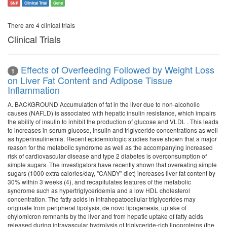
SNP
Clinical Trial
Gene
There are 4 clinical trials
Clinical Trials
Effects of Overfeeding Followed by Weight Loss
1
on Liver Fat Content and Adipose Tissue
Inflammation
A. BACKGROUND Accumulation of fat in the liver due to non-alcoholic
causes (NAFLD) is associated with hepatic insulin resistance, which impairs
the ability of insulin to inhibit the production of glucose and VLDL . This leads
to increases in serum glucose, insulin and triglyceride concentrations as well
as hyperinsulinemia. Recent epidemiologic studies have shown that a major
reason for the metabolic syndrome as well as the accompanying increased
risk of cardiovascular disease and type 2 diabetes is overconsumption of
simple sugars. The investigators have recently shown that overeating simple
sugars (1000 extra calories/day, "CANDY" diet) increases liver fat content by
30% within 3 weeks (4), and recapitulates features of the metabolic
syndrome such as hypertriglyceridemia and a low HDL cholesterol
concentration. The fatty acids in intrahepatocellular triglycerides may
originate from peripheral lipolysis, de novo lipogenesis, uptake of
chylomicron remnants by the liver and from hepatic uptake of fatty acids
released during intravascular hydrolysis of triglyceride-rich lipoproteins (the