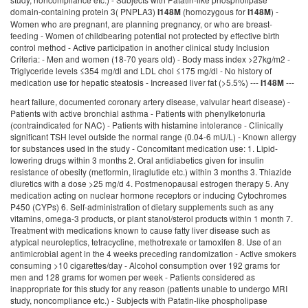
domain-containing protein 3( PNPLA3)
(homozygous for
) -
I148M
I148M
Women who are pregnant, are planning pregnancy, or who are breast-
feeding - Women of childbearing potential not protected by effective birth
control method - Active participation in another clinical study Inclusion
Criteria: - Men and women (18-70 years old) - Body mass index >27kg/m2 -
Triglyceride levels ≤354 mg/dl and LDL chol ≤175 mg/dl - No history of
medication use for hepatic steatosis - Increased liver fat (>5.5%) ---
---
I148M
heart failure, documented coronary artery disease, valvular heart disease) -
Patients with active bronchial asthma - Patients with phenylketonuria
(contraindicated for NAC) - Patients with histamine intolerance - Clinically
significant TSH level outside the normal range (0.04-6 mU/L) - Known allergy
for substances used in the study - Concomitant medication use: 1. Lipid-
lowering drugs within 3 months 2. Oral antidiabetics given for insulin
resistance of obesity (metformin, liraglutide etc.) within 3 months 3. Thiazide
diuretics with a dose >25 mg/d 4. Postmenopausal estrogen therapy 5. Any
medication acting on nuclear hormone receptors or inducing Cytochromes
P450 (CYPs) 6. Self-administration of dietary supplements such as any
vitamins, omega-3 products, or plant stanol/sterol products within 1 month 7.
Treatment with medications known to cause fatty liver disease such as
atypical neuroleptics, tetracycline, methotrexate or tamoxifen 8. Use of an
antimicrobial agent in the 4 weeks preceding randomization - Active smokers
consuming >10 cigarettes/day - Alcohol consumption over 192 grams for
men and 128 grams for women per week - Patients considered as
inappropriate for this study for any reason (patients unable to undergo MRI
study, noncompliance etc.) - Subjects with Patatin-like phospholipase