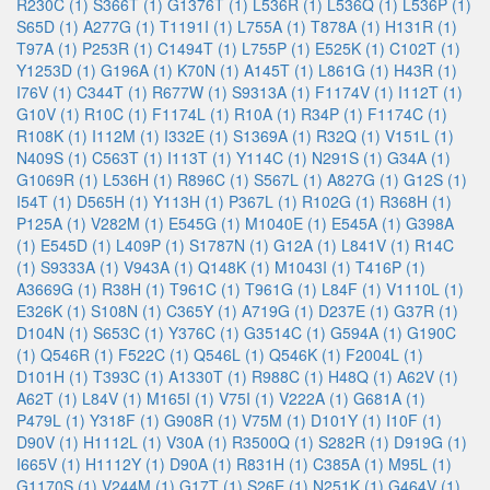
R230C (1)
S366T (1)
G1376T (1)
L536R (1)
L536Q (1)
L536P (1)
S65D (1)
A277G (1)
T1191I (1)
L755A (1)
T878A (1)
H131R (1)
T97A (1)
P253R (1)
C1494T (1)
L755P (1)
E525K (1)
C102T (1)
Y1253D (1)
G196A (1)
K70N (1)
A145T (1)
L861G (1)
H43R (1)
I76V (1)
C344T (1)
R677W (1)
S9313A (1)
F1174V (1)
I112T (1)
G10V (1)
R10C (1)
F1174L (1)
R10A (1)
R34P (1)
F1174C (1)
R108K (1)
I112M (1)
I332E (1)
S1369A (1)
R32Q (1)
V151L (1)
N409S (1)
C563T (1)
I113T (1)
Y114C (1)
N291S (1)
G34A (1)
G1069R (1)
L536H (1)
R896C (1)
S567L (1)
A827G (1)
G12S (1)
I54T (1)
D565H (1)
Y113H (1)
P367L (1)
R102G (1)
R368H (1)
P125A (1)
V282M (1)
E545G (1)
M1040E (1)
E545A (1)
G398A
(1)
E545D (1)
L409P (1)
S1787N (1)
G12A (1)
L841V (1)
R14C
(1)
S9333A (1)
V943A (1)
Q148K (1)
M1043I (1)
T416P (1)
A3669G (1)
R38H (1)
T961C (1)
T961G (1)
L84F (1)
V1110L (1)
E326K (1)
S108N (1)
C365Y (1)
A719G (1)
D237E (1)
G37R (1)
D104N (1)
S653C (1)
Y376C (1)
G3514C (1)
G594A (1)
G190C
(1)
Q546R (1)
F522C (1)
Q546L (1)
Q546K (1)
F2004L (1)
D101H (1)
T393C (1)
A1330T (1)
R988C (1)
H48Q (1)
A62V (1)
A62T (1)
L84V (1)
M165I (1)
V75I (1)
V222A (1)
G681A (1)
P479L (1)
Y318F (1)
G908R (1)
V75M (1)
D101Y (1)
I10F (1)
D90V (1)
H1112L (1)
V30A (1)
R3500Q (1)
S282R (1)
D919G (1)
I665V (1)
H1112Y (1)
D90A (1)
R831H (1)
C385A (1)
M95L (1)
G1170S (1)
V244M (1)
G17T (1)
S26E (1)
N251K (1)
G464V (1)