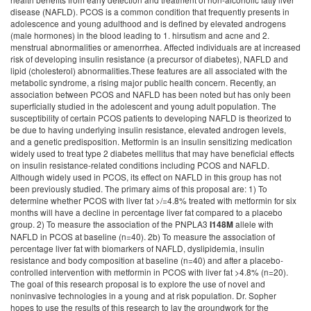
disease (NAFLD). PCOS is a common condition that frequently presents in
adolescence and young adulthood and is defined by elevated androgens
(male hormones) in the blood leading to 1. hirsutism and acne and 2.
menstrual abnormalities or amenorrhea. Affected individuals are at increased
risk of developing insulin resistance (a precursor of diabetes), NAFLD and
lipid (cholesterol) abnormalities.These features are all associated with the
metabolic syndrome, a rising major public health concern. Recently, an
association between PCOS and NAFLD has been noted but has only been
superficially studied in the adolescent and young adult population. The
susceptibility of certain PCOS patients to developing NAFLD is theorized to
be due to having underlying insulin resistance, elevated androgen levels,
and a genetic predisposition. Metformin is an insulin sensitizing medication
widely used to treat type 2 diabetes mellitus that may have beneficial effects
on insulin resistance-related conditions including PCOS and NAFLD.
Although widely used in PCOS, its effect on NAFLD in this group has not
been previously studied. The primary aims of this proposal are: 1) To
determine whether PCOS with liver fat >/=4.8% treated with metformin for six
months will have a decline in percentage liver fat compared to a placebo
group. 2) To measure the association of the PNPLA3
allele with
I148M
NAFLD in PCOS at baseline (n=40). 2b) To measure the association of
percentage liver fat with biomarkers of NAFLD, dyslipidemia, insulin
resistance and body composition at baseline (n=40) and after a placebo-
controlled intervention with metformin in PCOS with liver fat >4.8% (n=20).
The goal of this research proposal is to explore the use of novel and
noninvasive technologies in a young and at risk population. Dr. Sopher
hopes to use the results of this research to lay the groundwork for the