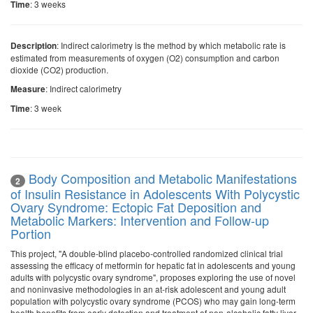
: 3 weeks
Time
: Indirect calorimetry is the method by which metabolic rate is
Description
estimated from measurements of oxygen (O2) consumption and carbon
dioxide (CO2) production.
: Indirect calorimetry
Measure
: 3 week
Time
Body Composition and Metabolic Manifestations
2
of Insulin Resistance in Adolescents With Polycystic
Ovary Syndrome: Ectopic Fat Deposition and
Metabolic Markers: Intervention and Follow-up
Portion
This project, "A double-blind placebo-controlled randomized clinical trial
assessing the efficacy of metformin for hepatic fat in adolescents and young
adults with polycystic ovary syndrome", proposes exploring the use of novel
and noninvasive methodologies in an at-risk adolescent and young adult
population with polycystic ovary syndrome (PCOS) who may gain long-term
health benefits from early detection and treatment of non-alcoholic fatty liver