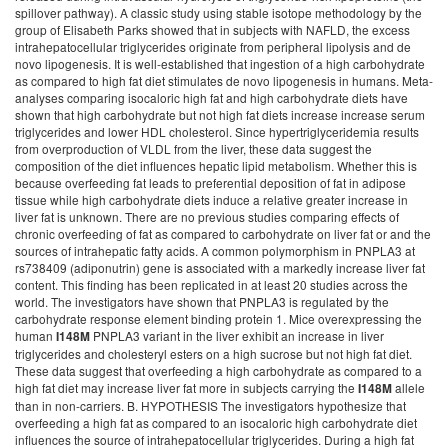
spillover pathway). A classic study using stable isotope methodology by the
group of Elisabeth Parks showed that in subjects with NAFLD, the excess
intrahepatocellular triglycerides originate from peripheral lipolysis and de
novo lipogenesis. It is well-established that ingestion of a high carbohydrate
as compared to high fat diet stimulates de novo lipogenesis in humans. Meta-
analyses comparing isocaloric high fat and high carbohydrate diets have
shown that high carbohydrate but not high fat diets increase increase serum
triglycerides and lower HDL cholesterol. Since hypertriglyceridemia results
from overproduction of VLDL from the liver, these data suggest the
composition of the diet influences hepatic lipid metabolism. Whether this is
because overfeeding fat leads to preferential deposition of fat in adipose
tissue while high carbohydrate diets induce a relative greater increase in
liver fat is unknown. There are no previous studies comparing effects of
chronic overfeeding of fat as compared to carbohydrate on liver fat or and the
sources of intrahepatic fatty acids. A common polymorphism in PNPLA3 at
rs738409 (adiponutrin) gene is associated with a markedly increase liver fat
content. This finding has been replicated in at least 20 studies across the
world. The investigators have shown that PNPLA3 is regulated by the
carbohydrate response element binding protein 1. Mice overexpressing the
human
PNPLA3 variant in the liver exhibit an increase in liver
I148M
triglycerides and cholesteryl esters on a high sucrose but not high fat diet.
These data suggest that overfeeding a high carbohydrate as compared to a
high fat diet may increase liver fat more in subjects carrying the
allele
I148M
than in non-carriers. B. HYPOTHESIS The investigators hypothesize that
overfeeding a high fat as compared to an isocaloric high carbohydrate diet
influences the source of intrahepatocellular triglycerides. During a high fat