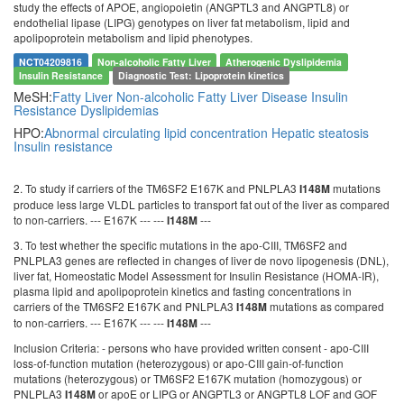
study the effects of APOE, angiopoietin (ANGPTL3 and ANGPTL8) or
endothelial lipase (LIPG) genotypes on liver fat metabolism, lipid and
apolipoprotein metabolism and lipid phenotypes.
NCT04209816
Non-alcoholic Fatty Liver
Atherogenic Dyslipidemia
Insulin Resistance
Diagnostic Test: Lipoprotein kinetics
MeSH:
Fatty Liver
Non-alcoholic Fatty Liver Disease
Insulin
Resistance
Dyslipidemias
HPO:
Abnormal circulating lipid concentration
Hepatic steatosis
Insulin resistance
2. To study if carriers of the TM6SF2 E167K and PNLPLA3
mutations
I148M
produce less large VLDL particles to transport fat out of the liver as compared
to non-carriers. --- E167K --- ---
---
I148M
3. To test whether the specific mutations in the apo-CIII, TM6SF2 and
PNLPLA3 genes are reflected in changes of liver de novo lipogenesis (DNL),
liver fat, Homeostatic Model Assessment for Insulin Resistance (HOMA-IR),
plasma lipid and apolipoprotein kinetics and fasting concentrations in
carriers of the TM6SF2 E167K and PNLPLA3
mutations as compared
I148M
to non-carriers. --- E167K --- ---
---
I148M
Inclusion Criteria: - persons who have provided written consent - apo-CIII
loss-of-function mutation (heterozygous) or apo-CIII gain-of-function
mutations (heterozygous) or TM6SF2 E167K mutation (homozygous) or
PNLPLA3
or apoE or LIPG or ANGPTL3 or ANGPTL8 LOF and GOF
I148M