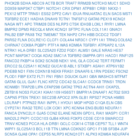
PHOX2B
SDHA
ABCC9
ACTB
BCR
TRAF7
RRM2B
NOTCH3
MUC1
SDHD
DDX59
MAP3K7
CTBP1
NOTCH1
CRX
DPM1
ATP8B1
CRB1
NKX2-1
PEX12
MTTP
TRNS1
ESS2
DPF2
CAV1
IDUA
RNU4ATAC
ELN
SACS
MST1
TGFBR2
ECE1
HADHA
DNAH9
TCTN1
TNFSF12
GATA6
PEX19
KCNQ1
NAGA
WT1
APC
TRIM28
DES
NLRP3
CTSK
IDH3B
LOXL1
RYR1
LMNA
BMPR2
DPM3
RECQL4
MVK
KCNQ1
SFTPC
FLNA
COL11A1
GNAO1
PALB2
EBP
PAX8
TK2
TMEM67
TEK
NHP2
CFH
HBB
DCDC2
TDGF1
PARS2
FLNA
DCLRE1C
CLCF1
COL4A4
NR3C1
CYP11A1
TRNQ
COL6A2
CHRNA7
COX8A
PQBP1
PTF1A
WAS
KDM6A
TGFBR1
ATP6AP2
IL12A
NTRK1
HLA-DRB1
SLC25A20
FZD2
FGD1
ALMS1
GALE
NRAS
HES7
PCNT
MAP3K7
COQ4
ADA2
SMC1A
TGFBR2
GMPPA
GFI1
HACD1
RNF125
FANCD2
FKBP14
SOX2
SCN3B
NEK1
VHL
GLA
CDC42
TERT
FERMT1
ERCC2
SLC25A11
KCNE2
GUCA1B
ABL1
STXBP1
ASAH1
ATP6V1B2
PDE8B
ND1
FXN
CDKN1B
NEK9
FRAS1
DNAAF6
IL1RN
PDE6C
FSCN2
PLOD1
FIBP
EXT2
FLT1
FN1
FBN1
DGUOK
GJA1
GBA
WASHC5
MTFMT
GATA6
GLUL
GJA1
FLNC
KRT2
CDC42
SLC4A1
CCDC8
TRNS1
TRDN
KCNMB1
TFAP2B
LIPA
CFAP298
GATA2
TP63
ACTN4
AHI1
CKAP2L
ZBTB16
NOS3
FUCA1
KIAA1109
HS6ST1
BMPR1A
DNAAF1
ACTG2
SIX3
CAPN5
PTEN
TREX1
SEC23B
APOC2
XPA
GLB1
RPS27
PCNA
HMBS
LDLRAP1
PTPN22
RAI1
INPPL1
HYOU1
MGP
HPGD
C1QA
ELN
CBS
CYP27A1
RAG2
TERC
LOX
COX1
XPC
KCNN4
ENG
BUB3
NDUFA11
FANCA
DYNC2LI1
GJA5
CCN2
ELANE
NEXN
GPD1L
RAI1
MASP1
CCR1
MAD2L2
PKP1
CCDC103
GJB4
KRAS
FOXP3
CD3E
CD19
SMARCC2
TRNV
KCNE3
PCCA
HLA-DRB1
GCLC
COX14
CTSB
CEP57
TLL1
WNT4
WIPF1
SLC25A13
BCL11B
TTN
LMNA
CDKN2C
GPC1
F13B
SF3B4
JUP
SCN5A
GJA8
OPA1
CEP55
NLRP3
KCNQ1OT1
ALPK3
KDM6A
NDUFAF4