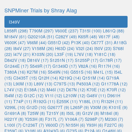
SNPMiner Trials by Shray Alag
I349V
L858R (298)
T790M (297)
V600E (237)
T315I (100)
L861Q (88)
M184V (61)
G20210A (51)
C282Y (49)
K65R (48)
V617F (48)
V600K (47)
V66M (44)
G551D (42)
P13K (40)
C677T (31)
A118G
(28)
I84V (27)
V158M (26)
H63D (24)
V32I (24)
I50V (23)
S768I
(22)
I47V (21)
K103N (20)
L33F (19)
L76V (18)
Y181C (18)
D842V (18)
D816V (17)
S1251N (17)
S1255P (17)
G178R (17)
G1244E (17)
S549R (17)
G1349D (17)
V82A (16)
R117H (16)
T380A (16)
K27M (16)
S549N (16)
G551S (16)
M41L (15)
I54L
(15)
C3435T (15)
Q12H (14)
K219Q (14)
Q151M (14)
G719A
(13)
L90M (13)
L89V (13)
C797S (13)
P4503A (12)
G11778A (12)
L74V (12)
E138A (12)
M46I (12)
D67N (12)
K70E (12)
K70R (12)
I54M (12)
G12C (12)
V11I (12)
L210W (12)
G48V (11)
D961H
(11)
T74P (11)
R192G (11)
E255K (11)
Y188L (11)
R132H (11)
V299L (10)
G12D (10)
G2677T (9)
L265P (9)
V30M (9)
K101E (9)
G1691A (8)
T25W (8)
T215Y (8)
I50L (8)
G12V (8)
M184I (8)
H221Y (8)
Y253H (8)
F317L (7)
V106A (7)
S298P (7)
M230I (7)
L100I (7)
C1236T (7)
V600D (7)
N155H (6)
Y93H (6)
F227C (6)
F359C (6)
V108I (6)
A3243G (6)
G73S (6)
P12A (6)
Q148H (6)