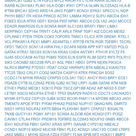
SMARCB1
GJB2
IL7R
FGF23
MYL2
RHOH
F5
CTLA4
RARA
SCNN1G
RARB
ALDH18A1
PLIN1
HLA-DQB1
IFIH1
CPT1A
GLMN
SLC25A22
HLA-B
IFT88
BRCA1
SDHD
ARID1A
JAK3
PQBP1
KCNQ1
EPAS1
SPECC1L
NDP
PHYH
BBS7
ITK
HEXA
PRKCD
ACTA1
LAMA4
RDH12
SUFU
ABCD4
IDH1
FOXE3
IDUA
ATRX
GDF1
IDH3A
PIGT
NPM1
ABCC6
COL1A2
JAG1
MCCC2
EDA2R
ANKRD26
ELN
SCN5A
INSR
SLC12A3
BRAT1
FBN1
LIMK1
SERPING1
CEP164
TRNT1
CALR
ARL6
TRNF
TGIF1
KIZ
CDC45
MEIS2
CPLANE1
PTEN
TRDN
COX3
TOPORS
TNNC1
CLIC2
ATR
GREM1
RTEL1
VCL
PRKAR1A
PEX1
MMP1
ADAMTSL1
ATP7B
FKTN
RGR
TGFBR1
TECRL
OFD1
TMCO1
SCN11A
HIRA
FHL1
DCAF8
NEK8
APP
KIF7
KMT2D
POLG
GATA4
HTRA1
SEC63
SCN10A
KRAS
CHD4
ANTXR1
PTH1R
XYLT2
F5
GJA5
SDCCAG8
AUTS2
PGM3
TGDS
ELN
EGFR
RLIM
GDF2
IRF5
POLR1C
SIK3
CACNB2
SEC23B
RPL31
AGL
PBX1
HBG1
DPP9
NEXN
PIK3CA
NLRC4
BMPR2
PTDSS1
ITGA7
COQ2
HNRNPU
BTK
NBEAL2
KIAA0753
TTC25
TBX2
CRLF1
COG2
MAT2A
CASP10
ATRX
PRKCSH
SOS2
CCDC174
MYH6
RRAS2
CFAP53
COL3A1
TSC1
AHCY
RHO
BRF1
ECE1
ITGA2B
CYTB
SLC26A2
PEX6
GJB2
ACTA2
LRP1
GJB6
GATA6
ATM
NEB
ETHE1
PMS2
MEOX1
SOX10
PIGV
TSC2
GP1BB
ADA2
AIP
NKX2-5
DSP
LETM1
SGCG
NDUFS4
ETHE1
TP53
SNAP29
RAD51C
CDC73
CACNA2D1
MYMK
EFTUD2
CEP120
GJB4
SOS2
BCOR
FAM111A
MYD88
ABCA3
JAG1
TMEM70
APOE
IFT81
PYGM
PHKA2
PSEN2
NUP107
GNAQ
NRL
DMRT3
NSD1
HPS3
NDUFA2
KRT5
BBS4
PLEKHM1
BAP1
CFAP221
B3GALT6
TNXB
GUCY1A1
PGM1
AP1S1
SCN9A
ALDOB
ADK
KCNQ1OT1
POGZ
CAVIN1
CTLA4
FRG1
PRDM16
TGFBR2
SLC29A3
NDUFV2
GNB5
ABCC6
IDH1
NDUFS8
FBN1
GATA1
KRAS
SPP1
GANAB
CYP21A2
NBEAL2
CCND1
NOP10
MSH2
MUC5B
FBN1
PLEC
KCNQ1
UNC13D
CCM2
LTBP2
JAK2
MMEL1
MYH6
SDHA
FZD4
FOXP1
FLNA
SPIB
NF2
HOXA11
BMP2