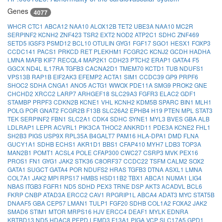
Genes
4077
WHCR
CTC1
ABCA12
NAA10
ALOX12B
TET2
UBE3A
NAA10
MC2R
SERPINF2
KCNH2
ZNF423
TSR2
EXT2
NOD2
ATP2C1
SDHC
ZNF469
SETD5
IGSF3
PSMD12
BCL10
OTULIN
GYG1
FGF17
SGO1
HESX1
FOXP3
CCDC141
PACS1
PRKCD
RET
PLEKHM1
FCGR2C
KCNJ2
GCDH
HADHA
LMNA
MAFB
KIF7
RECQL4
MAP2K1
CDH23
PTCH2
ERAP1
GATA4
F5
GGCX
ND4L
IL17RA
TGFB3
CACNA2D1
TMEM70
KCTD1
TUB
NDUFS1
VPS13B
RAP1B
EIF2AK3
EFEMP2
ACTA1
SIM1
CCDC39
GP9
PRPF6
SHOC2
SDHA
CNGA1
ANO5
ACTG1
WWOX
PDE11A
SMG9
PROK2
GNE
CHCHD2
XRCC2
LARP7
ARHGEF18
SLC29A3
FGFR3
ELAC2
GDF1
STAMBP
PRPF3
CDKN2B
KCNE1
VHL
KCNH2
KDM5B
SPARC
BIN1
MLH1
POLG
POR
GNAT2
FCGR2B
F13B
SLC26A2
EPHB4
H19
PTEN
MPL
STAT3
TEK
SERPINF2
FBN1
SLC2A1
CDK4
SDHC
SYNE1
MYL3
BVES
GBA
ALB
LDLRAP1
LEPR
ACVRL1
PIK3CA
THOC2
ANKRD11
PDE3A
KCNE2
FHL1
SH2B3
PIGS
USP9X
RPL35A
B4GALT7
PAM16
HLA-DPA1
DMD
FLNA
GUCY1A1
SDHB
ECHS1
AKR1D1
BBS1
CFAP410
MYH7
LDB3
TOP3A
MAN2B1
POMT1
ACSL4
POLE
CFAP300
CWC27
CSRP3
MVK
PEX16
PROS1
FN1
GYG1
JAK2
STK36
C8ORF37
CCDC22
TSFM
CALM2
SOX2
GATA1
SUGCT
GATA4
POR
NDUFS2
HRAS
TGFB3
DTNA
ASXL1
LMNA
COL7A1
JAK2
MPI
RPS17
HMBS
HSD11B2
TBX1
ABCA1
NUMA1
LIG4
NBAS
ITGB3
FGFR1
ND5
SDHD
PEX3
TRNE
DSP
AKT3
ACADVL
BCL6
FKRP
CNBP
ATAD3A
ERCC2
CAV1
RPGRIP1L
ABCA4
ADAT3
MYC
STAT5B
DNAAF5
GBA
CEP57
LMAN1
TULP1
FGF20
SDHB
COL1A2
FOXA2
JAK2
SMAD6
STIM1
MTOR
MRPS16
HJV
ERCC4
DEAF1
MYLK
EDNRA
KBTBD13
ND5
HDAC8
PEPD
LEMD3
F13A1
PIGA
VCP
SLC17A5
GPD1