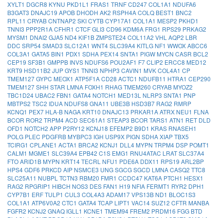
XYLT1
DGCR8
KYNU
PKD1L1
FRAS1
TRNF
CD247
COL1A1
NDUFA6
B3GAT3
DNAJC19
APOB
DHODH
AK2
RSPH4A
COLQ
BEST1
BNC2
RPL11
CRYAB
CNTNAP2
SKI
CYTB
CYP17A1
COL1A1
MESP2
PKHD1
TNNI3
PPP2R1A
CFHR1
CTCF
GLI3
CD96
KDM6A
FRG1
RPS29
PRKAG2
MYSM1
DNAI2
GJA5
ND4
KIF1B
ZMPSTE24
COL11A2
VHL
AQP2
LBR
DDC
SRP54
SMAD3
SLC12A1
WNT4
SLC39A4
KITLG
NF1
WWOX
ABCC6
COL3A1
GATA5
BIN1
PDX1
SDHA
PEX14
SNTA1
PIGW
MYCN
CASR
BCL2
CEP19
SF3B1
GMPPB
INVS
NDUFS6
POU2AF1
F7
CLIP2
ERCC8
MED12
KRT9
HSD11B2
JUP
GYS1
TNNI3
NPHP3
CAVIN1
MVK
COL4A1
CP
TMEM127
GYPC
MEOX1
ATP5F1A
CD28
ACTC1
NDUFB11
HTRA1
CEP290
TMEM127
SHH
STAR
LMNA
FOXH1
RHAG
TMEM260
CRYAB
MYOZ2
TBC1D24
UBAC2
FBN1
GATA4
NOTCH1
MED13L
NLRP3
SNTA1
PNP
MBTPS2
TSC2
IDUA
NDUFS8
GNA11
UBE3B
HSD3B7
RAG2
RMRP
KCNQ1
PEX7
HLA-B
NAGA
KRT10
DNAJC13
PRKAR1A
ATRX
NEU1
FLNA
BCOR
ROR2
TRPM4
ACD
SEC61A1
STEAP3
BCOR
TARS1
ATN1
RET
DLD
OFD1
NOTCH2
APP
P2RY12
KCNJ18
EFEMP2
B9D1
KRAS
RNASEH1
POLG
PLEC
PDGFRB
MYBPC3
IGH
USP9X
PIGN
SDHA
XIAP
TBX5
TCIRG1
CPLANE1
ACTA1
BRCA2
KCNJ1
DLL4
MYPN
TRPM4
DSP
POMT1
CALM1
MGME1
SLC39A4
EPB42
C1S
EMG1
RNU4ATAC
LRAT
SLC37A4
FTO
ARID1B
MYPN
KRT14
TECRL
NFU1
PDE6A
DDX11
RPS19
ARL2BP
HPS4
GDF6
PRKCD
AIP
NSMCE3
UNG
SGCG
SGCD
LMNA
CASQ2
TTC8
SLC25A11
NUBPL
TCTN3
RBM20
FMR1
CCDC47
KAT6A
PTCH1
HESX1
RAG2
RPGRIP1
HIBCH
NOS3
DES
FAN1
H19
NFIA
FERMT1
RYR2
DPH1
CYP7B1
ERF
TULP1
CUL3
COL4A3
ADAM17
VPS13B
ND1
BLOC1S3
COL1A1
ATP6V0A2
CTC1
GATA4
TCAP
LIPT1
VAC14
SUZ12
CFTR
MANBA
FGFR2
KCNJ2
GNAQ
IGLL1
KCNE1
TMEM94
FREM2
PRDM16
FGG
BTD