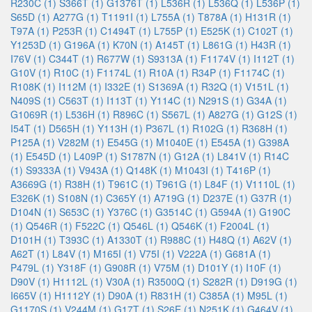
R230C (1)
S366T (1)
G1376T (1)
L536R (1)
L536Q (1)
L536P (1)
S65D (1)
A277G (1)
T1191I (1)
L755A (1)
T878A (1)
H131R (1)
T97A (1)
P253R (1)
C1494T (1)
L755P (1)
E525K (1)
C102T (1)
Y1253D (1)
G196A (1)
K70N (1)
A145T (1)
L861G (1)
H43R (1)
I76V (1)
C344T (1)
R677W (1)
S9313A (1)
F1174V (1)
I112T (1)
G10V (1)
R10C (1)
F1174L (1)
R10A (1)
R34P (1)
F1174C (1)
R108K (1)
I112M (1)
I332E (1)
S1369A (1)
R32Q (1)
V151L (1)
N409S (1)
C563T (1)
I113T (1)
Y114C (1)
N291S (1)
G34A (1)
G1069R (1)
L536H (1)
R896C (1)
S567L (1)
A827G (1)
G12S (1)
I54T (1)
D565H (1)
Y113H (1)
P367L (1)
R102G (1)
R368H (1)
P125A (1)
V282M (1)
E545G (1)
M1040E (1)
E545A (1)
G398A
(1)
E545D (1)
L409P (1)
S1787N (1)
G12A (1)
L841V (1)
R14C
(1)
S9333A (1)
V943A (1)
Q148K (1)
M1043I (1)
T416P (1)
A3669G (1)
R38H (1)
T961C (1)
T961G (1)
L84F (1)
V1110L (1)
E326K (1)
S108N (1)
C365Y (1)
A719G (1)
D237E (1)
G37R (1)
D104N (1)
S653C (1)
Y376C (1)
G3514C (1)
G594A (1)
G190C
(1)
Q546R (1)
F522C (1)
Q546L (1)
Q546K (1)
F2004L (1)
D101H (1)
T393C (1)
A1330T (1)
R988C (1)
H48Q (1)
A62V (1)
A62T (1)
L84V (1)
M165I (1)
V75I (1)
V222A (1)
G681A (1)
P479L (1)
Y318F (1)
G908R (1)
V75M (1)
D101Y (1)
I10F (1)
D90V (1)
H1112L (1)
V30A (1)
R3500Q (1)
S282R (1)
D919G (1)
I665V (1)
H1112Y (1)
D90A (1)
R831H (1)
C385A (1)
M95L (1)
G1170S (1)
V244M (1)
G17T (1)
S26E (1)
N251K (1)
G464V (1)