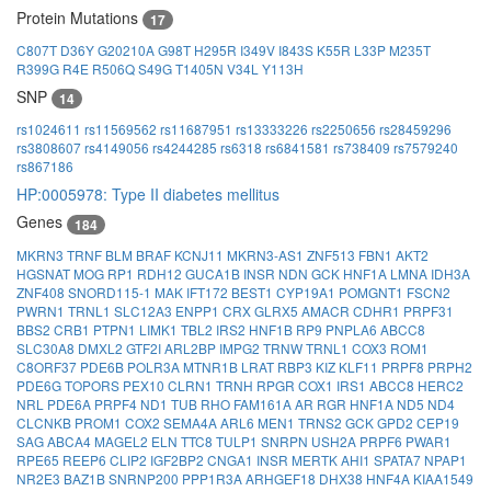
Protein Mutations
17
C807T
D36Y
G20210A
G98T
H295R
I349V
I843S
K55R
L33P
M235T
R399G
R4E
R506Q
S49G
T1405N
V34L
Y113H
SNP
14
rs1024611
rs11569562
rs11687951
rs13333226
rs2250656
rs28459296
rs3808607
rs4149056
rs4244285
rs6318
rs6841581
rs738409
rs7579240
rs867186
HP:0005978: Type II diabetes mellitus
Genes
184
MKRN3
TRNF
BLM
BRAF
KCNJ11
MKRN3-AS1
ZNF513
FBN1
AKT2
HGSNAT
MOG
RP1
RDH12
GUCA1B
INSR
NDN
GCK
HNF1A
LMNA
IDH3A
ZNF408
SNORD115-1
MAK
IFT172
BEST1
CYP19A1
POMGNT1
FSCN2
PWRN1
TRNL1
SLC12A3
ENPP1
CRX
GLRX5
AMACR
CDHR1
PRPF31
BBS2
CRB1
PTPN1
LIMK1
TBL2
IRS2
HNF1B
RP9
PNPLA6
ABCC8
SLC30A8
DMXL2
GTF2I
ARL2BP
IMPG2
TRNW
TRNL1
COX3
ROM1
C8ORF37
PDE6B
POLR3A
MTNR1B
LRAT
RBP3
KIZ
KLF11
PRPF8
PRPH2
PDE6G
TOPORS
PEX10
CLRN1
TRNH
RPGR
COX1
IRS1
ABCC8
HERC2
NRL
PDE6A
PRPF4
ND1
TUB
RHO
FAM161A
AR
RGR
HNF1A
ND5
ND4
CLCNKB
PROM1
COX2
SEMA4A
ARL6
MEN1
TRNS2
GCK
GPD2
CEP19
SAG
ABCA4
MAGEL2
ELN
TTC8
TULP1
SNRPN
USH2A
PRPF6
PWAR1
RPE65
REEP6
CLIP2
IGF2BP2
CNGA1
INSR
MERTK
AHI1
SPATA7
NPAP1
NR2E3
BAZ1B
SNRNP200
PPP1R3A
ARHGEF18
DHX38
HNF4A
KIAA1549