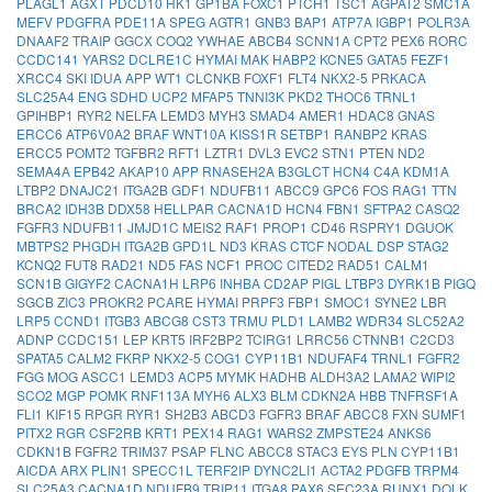
PLAGL1
AGXT
PDCD10
HK1
GP1BA
FOXC1
PTCH1
TSC1
AGPAT2
SMC1A
MEFV
PDGFRA
PDE11A
SPEG
AGTR1
GNB3
BAP1
ATP7A
IGBP1
POLR3A
DNAAF2
TRAIP
GGCX
COQ2
YWHAE
ABCB4
SCNN1A
CPT2
PEX6
RORC
CCDC141
YARS2
DCLRE1C
HYMAI
MAK
HABP2
KCNE5
GATA5
FEZF1
XRCC4
SKI
IDUA
APP
WT1
CLCNKB
FOXF1
FLT4
NKX2-5
PRKACA
SLC25A4
ENG
SDHD
UCP2
MFAP5
TNNI3K
PKD2
THOC6
TRNL1
GPIHBP1
RYR2
NELFA
LEMD3
MYH3
SMAD4
AMER1
HDAC8
GNAS
ERCC6
ATP6V0A2
BRAF
WNT10A
KISS1R
SETBP1
RANBP2
KRAS
ERCC5
POMT2
TGFBR2
RFT1
LZTR1
DVL3
EVC2
STN1
PTEN
ND2
SEMA4A
EPB42
AKAP10
APP
RNASEH2A
B3GLCT
HCN4
C4A
KDM1A
LTBP2
DNAJC21
ITGA2B
GDF1
NDUFB11
ABCC9
GPC6
FOS
RAG1
TTN
BRCA2
IDH3B
DDX58
HELLPAR
CACNA1D
HCN4
FBN1
SFTPA2
CASQ2
FGFR3
NDUFB11
JMJD1C
MEIS2
RAF1
PROP1
CD46
RSPRY1
DGUOK
MBTPS2
PHGDH
ITGA2B
GPD1L
ND3
KRAS
CTCF
NODAL
DSP
STAG2
KCNQ2
FUT8
RAD21
ND5
FAS
NCF1
PROC
CITED2
RAD51
CALM1
SCN1B
GIGYF2
CACNA1H
LRP6
INHBA
CD2AP
PIGL
LTBP3
DYRK1B
PIGQ
SGCB
ZIC3
PROKR2
PCARE
HYMAI
PRPF3
FBP1
SMOC1
SYNE2
LBR
LRP5
CCND1
ITGB3
ABCG8
CST3
TRMU
PLD1
LAMB2
WDR34
SLC52A2
ADNP
CCDC151
LEP
KRT5
IRF2BP2
TCIRG1
LRRC56
CTNNB1
C2CD3
SPATA5
CALM2
FKRP
NKX2-5
COG1
CYP11B1
NDUFAF4
TRNL1
FGFR2
FGG
MOG
ASCC1
LEMD3
ACP5
MYMK
HADHB
ALDH3A2
LAMA2
WIPI2
SCO2
MGP
POMK
RNF113A
MYH6
ALX3
BLM
CDKN2A
HBB
TNFRSF1A
FLI1
KIF15
RPGR
RYR1
SH2B3
ABCD3
FGFR3
BRAF
ABCC8
FXN
SUMF1
PITX2
RGR
CSF2RB
KRT1
PEX14
RAG1
WARS2
ZMPSTE24
ANKS6
CDKN1B
FGFR2
TRIM37
PSAP
FLNC
ABCC8
STAC3
EYS
PLN
CYP11B1
AICDA
ARX
PLIN1
SPECC1L
TERF2IP
DYNC2LI1
ACTA2
PDGFB
TRPM4
SLC25A3
CACNA1D
NDUFB9
TRIP11
ITGA8
PAX6
SEC23A
RUNX1
DOLK