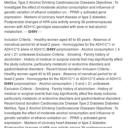
Mellitus, Type 2 Alcohol Drinking Cardiovascular Diseases Objectives : To
investigate the effect of moderate alcohol consumption and influence of
genetic variation of ethanol oxidation on: - PPAR-γ activated gene
expression - Markers of coronary heart disease or type 2 diabetes -
Postprandial changes of HPA-axis activity among 36 postmenopausal
women with ADH1C genotype associated with slow or fast alcohol
metabolism. ---
---
I349V
Inclusion Criteria: - Healthy women aged 40 to 65 years - Absence of
menstrual period for at least 2 years - Homozygotes for the ADH1C*1 or
ADH1C*2 allele of ADH1C
polymorphism - Alcohol consumption ≥ 5
I349V
and ≤ 21 units/week Exclusion Criteria: - Smoking - Family history of
alcoholism - History of medical or surgical events that may significantly affect
the study outcome, particularly metabolic or endocrine disorders and
gastrointestinal disorders - Recent blood donation Inclusion Criteria: -
Healthy women aged 40 to 65 years - Absence of menstrual period for at
least 2 years - Homozygotes for the ADH1C*1 or ADH1C*2 allele of ADH1C
polymorphism - Alcohol consumption ≥ 5 and ≤ 21 units/week
I349V
Exclusion Criteria: - Smoking - Family history of alcoholism - History of
medical or surgical events that may significantly affect the study outcome,
particularly metabolic or endocrine disorders and gastrointestinal disorders -
Recent blood donation Cardiovascular Disease Type 2 Diabetes Diabetes
Mellitus, Type 2 Alcohol Drinking Cardiovascular Diseases Objectives : To
investigate the effect of moderate alcohol consumption and influence of
genetic variation of ethanol oxidation on: - PPAR-γ activated gene
expression - Markers of coronary heart disease or type 2 diabetes -
Postprandial changes of HPA-axis activity among 36 postmenopausal