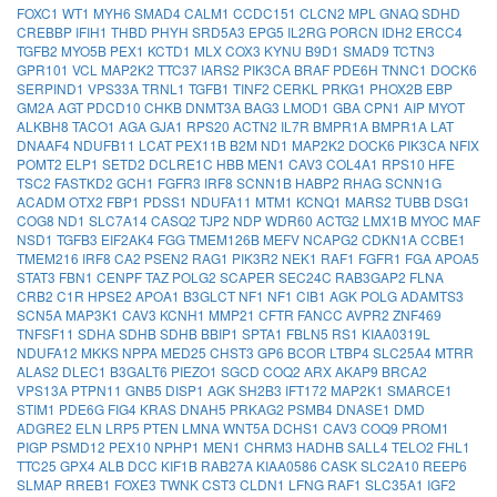
FOXC1
WT1
MYH6
SMAD4
CALM1
CCDC151
CLCN2
MPL
GNAQ
SDHD
CREBBP
IFIH1
THBD
PHYH
SRD5A3
EPG5
IL2RG
PORCN
IDH2
ERCC4
TGFB2
MYO5B
PEX1
KCTD1
MLX
COX3
KYNU
B9D1
SMAD9
TCTN3
GPR101
VCL
MAP2K2
TTC37
IARS2
PIK3CA
BRAF
PDE6H
TNNC1
DOCK6
SERPIND1
VPS33A
TRNL1
TGFB1
TINF2
CERKL
PRKG1
PHOX2B
EBP
GM2A
AGT
PDCD10
CHKB
DNMT3A
BAG3
LMOD1
GBA
CPN1
AIP
MYOT
ALKBH8
TACO1
AGA
GJA1
RPS20
ACTN2
IL7R
BMPR1A
BMPR1A
LAT
DNAAF4
NDUFB11
LCAT
PEX11B
B2M
ND1
MAP2K2
DOCK6
PIK3CA
NFIX
POMT2
ELP1
SETD2
DCLRE1C
HBB
MEN1
CAV3
COL4A1
RPS10
HFE
TSC2
FASTKD2
GCH1
FGFR3
IRF8
SCNN1B
HABP2
RHAG
SCNN1G
ACADM
OTX2
FBP1
PDSS1
NDUFA11
MTM1
KCNQ1
MARS2
TUBB
DSG1
COG8
ND1
SLC7A14
CASQ2
TJP2
NDP
WDR60
ACTG2
LMX1B
MYOC
MAF
NSD1
TGFB3
EIF2AK4
FGG
TMEM126B
MEFV
NCAPG2
CDKN1A
CCBE1
TMEM216
IRF8
CA2
PSEN2
RAG1
PIK3R2
NEK1
RAF1
FGFR1
FGA
APOA5
STAT3
FBN1
CENPF
TAZ
POLG2
SCAPER
SEC24C
RAB3GAP2
FLNA
CRB2
C1R
HPSE2
APOA1
B3GLCT
NF1
NF1
CIB1
AGK
POLG
ADAMTS3
SCN5A
MAP3K1
CAV3
KCNH1
MMP21
CFTR
FANCC
AVPR2
ZNF469
TNFSF11
SDHA
SDHB
SDHB
BBIP1
SPTA1
FBLN5
RS1
KIAA0319L
NDUFA12
MKKS
NPPA
MED25
CHST3
GP6
BCOR
LTBP4
SLC25A4
MTRR
ALAS2
DLEC1
B3GALT6
PIEZO1
SGCD
COQ2
ARX
AKAP9
BRCA2
VPS13A
PTPN11
GNB5
DISP1
AGK
SH2B3
IFT172
MAP2K1
SMARCE1
STIM1
PDE6G
FIG4
KRAS
DNAH5
PRKAG2
PSMB4
DNASE1
DMD
ADGRE2
ELN
LRP5
PTEN
LMNA
WNT5A
DCHS1
CAV3
COQ9
PROM1
PIGP
PSMD12
PEX10
NPHP1
MEN1
CHRM3
HADHB
SALL4
TELO2
FHL1
TTC25
GPX4
ALB
DCC
KIF1B
RAB27A
KIAA0586
CASK
SLC2A10
REEP6
SLMAP
RREB1
FOXE3
TWNK
CST3
CLDN1
LFNG
RAF1
SLC35A1
IGF2