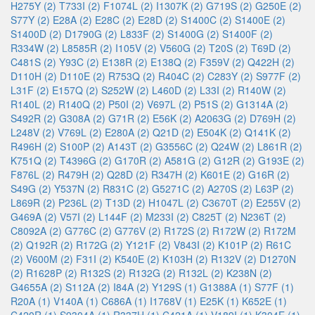
H275Y (2)
T733I (2)
F1074L (2)
I1307K (2)
G719S (2)
G250E (2)
S77Y (2)
E28A (2)
E28C (2)
E28D (2)
S1400C (2)
S1400E (2)
S1400D (2)
D1790G (2)
L833F (2)
S1400G (2)
S1400F (2)
R334W (2)
L8585R (2)
I105V (2)
V560G (2)
T20S (2)
T69D (2)
C481S (2)
Y93C (2)
E138R (2)
E138Q (2)
F359V (2)
Q422H (2)
D110H (2)
D110E (2)
R753Q (2)
R404C (2)
C283Y (2)
S977F (2)
L31F (2)
E157Q (2)
S252W (2)
L460D (2)
L33I (2)
R140W (2)
R140L (2)
R140Q (2)
P50I (2)
V697L (2)
P51S (2)
G1314A (2)
S492R (2)
G308A (2)
G71R (2)
E56K (2)
A2063G (2)
D769H (2)
L248V (2)
V769L (2)
E280A (2)
Q21D (2)
E504K (2)
Q141K (2)
R496H (2)
S100P (2)
A143T (2)
G3556C (2)
Q24W (2)
L861R (2)
K751Q (2)
T4396G (2)
G170R (2)
A581G (2)
G12R (2)
G193E (2)
F876L (2)
R479H (2)
Q28D (2)
R347H (2)
K601E (2)
G16R (2)
S49G (2)
Y537N (2)
R831C (2)
G5271C (2)
A270S (2)
L63P (2)
L869R (2)
P236L (2)
T13D (2)
H1047L (2)
C3670T (2)
E255V (2)
G469A (2)
V57I (2)
L144F (2)
M233I (2)
C825T (2)
N236T (2)
C8092A (2)
G776C (2)
G776V (2)
R172S (2)
R172W (2)
R172M
(2)
Q192R (2)
R172G (2)
Y121F (2)
V843I (2)
K101P (2)
R61C
(2)
V600M (2)
F31I (2)
K540E (2)
K103H (2)
R132V (2)
D1270N
(2)
R1628P (2)
R132S (2)
R132G (2)
R132L (2)
K238N (2)
G4655A (2)
S112A (2)
I84A (2)
Y129S (1)
G1388A (1)
S77F (1)
R20A (1)
V140A (1)
C686A (1)
I1768V (1)
E25K (1)
K652E (1)