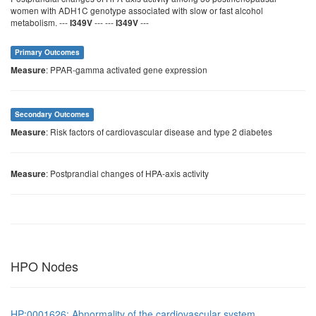
women with ADH1C genotype associated with slow or fast alcohol
metabolism. ---
--- ---
---
I349V
I349V
Primary Outcomes
: PPAR-gamma activated gene expression
Measure
Secondary Outcomes
: Risk factors of cardiovascular disease and type 2 diabetes
Measure
: Postprandial changes of HPA-axis activity
Measure
HPO Nodes
HP:0001626: Abnormality of the cardiovascular system