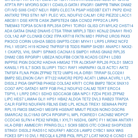
ATP7A
RP1
MYORG
SOX11
CD40LG
GATA1
IFNGR1
GMPPB
TWNK
DNM2
CFI
IVD
SIX6
CHD7
NEU1
RBPJ
CLEC7A
PSAP
HSD3B7
EXT1
PKP2
IDH2
ANTXR2
TP63
STN1
NF1
PLEC
VCL
NDUFV2
CALM1
CR2
PIEZO2
LACC1
ABCB11
DSE
KRT8
CASK
ZMPSTE24
GBA
CCND2
PPP2CA
LRP5
TMEM43
TOP3A
SCN1B
RPL35A
DPH1
TCIRG1
GLIS3
CFI
MYLK2
CHST14
ADA
GATA4
DNAI2
DNAH5
CTSA
TRNK
MRPL3
TBX1
KCNJ2
DNAH1
RHO
COL1A2
AIP
CLCNKB
COX2
ITPA
KRT18
FKTN
MID1
PRPH2
UROS
PAX3
PIK3CD
CORIN
USH2A
SBDS
GNPTG
CD81
MYH11
LRP5
LRRK2
NCF2
FHL1
VEGFC
H19
KCNH2
TNFRSF1B
TGDS
RMRP
SH2B1
ANAPC1
NKX2-
1
CKAP2L
VHL
SNIP1
SPINK5
CACNA1S
SMPD1
HRAS
GNAI2
RPL35
DNM2
CBS
RPGRIP1
UBE2A
NDUFB8
COX7B
ACADS
CEP41
LDB3
INPP5E
PIGN
DGCR2
HADHA
HMGA2
TTR
ALOX5AP
RPL26
POLD1
SMC3
KANSL1
F5
IL7
SOX5
SLURP1
TSC1
RAF1
HNRNPA1
GLI3
ACTC1
AKT2
TNFSF4
FLNA
PIGN
ZFPM2
TET2
UMPS
HLA-DRB1
TRRAP
SLCO2A1
BMP2
SELENON
CAV1
IFT122
HAVCR2
PEPD
ACAT1
LMNA
ACVRL1
LPL
DIS3L2
PIGA
GNPTAB
PHKG2
COL5A2
KRIT1
CCR6
BMP2
TBCK
SNX10
COG7
APC
GATAD1
MITF
FGB
FHL2
NDUFV2
CALM2
TERT
ERCC4
TSPYL1
LRP2
DRC1
SDHD
SDCCAG8
GBA
NPC1
FZD4
PEX5
ZFPM2
LIPC
HES7
LAMA4
GLI1
HPS1
HBA2
ALDOA
TET2
DVL3
RAB23
TFAP2A
CALR
FGFR3
NDUFAF6
FBLN5
EMD
LPL
KCNJ5
TREX1
SEMA4A
PKP2
RPL15
FMO3
SMCHD1
MEGF8
HGSNAT
MMUT
PEX26
NONO
DGCR6
SMARCA2
SLC19A3
GPC4
RPGRIP1L
MPL
FOXRED1
CACNB2
WDPCP
CCDC40
SLFN14
PEX2
NFKBIL1
XYLT1
NSDHL
G6PC
F11
MCM4
ANTXR1
HLA-DRB1
AMMECR1
PPARG
DLL1
SOX9
SBDS
OTC
COX4I2
SH3PXD2B
STING1
DIS3L2
RAD51C
NDUFAF1
ABCC6
LAMP2
CYBC1
MAX
WAS
FOXE3
SP110
DVL1
RECQL4
IL2RB
PIGL
RPL27
LCAT
NKX2-6
CCND1
C3