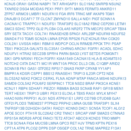
KCNJ5
ORAI1
GATA6
NABP1
TKT
ARHGAP31
SLC19A2
SNRPB
NSUN2
TXNRD2
DSG4
MCIDAS
PEX1
PRF1
SYT1
MKKS
FERMT3
ANKRD11
ZFP57
ARMC9
LMBR1
NDUFA10
FGA
IRF6
TRNC
MIF
AKAP9
TGM1
DNAJB13
DCAF17
TF
CLCN7
ZMYND10
SALL4
NID1
PIGT
SCNN1A
CACNA1C
TRAPPC11
NDUFS1
TRAF3IP2
SLC18A2
FBN2
CEP290
LETM1
SMC3
SDHC
TPP2
GLI2
PLCB4
COL4A5
NR2F2
TTN
MECP2
SRCAP
TBX4
SRY
SETX
TACO1
COL7A1
RNASEH2B
SPAG1
ARL2BP
NDUFA9
NDUFS2
SMAD4
F10
TGM5
SCN2A
LMNA
EPG5
RPS26
FUZ
KCNJ5
FAH
COX20
COL2A1
UVSSA
HBA1
RBM10
WDPCP
OCLN
RRM2B
PPOX
TPI1
PSAP
TBX1
PIK3C2A
GALNT3
SLC35A1
CHRNG
ARCN1
FGFR1
ACADL
SDHC
NDUFV1
HTRA2
SEC23B
SPRY4
PARN
BAG3
LYST
SETD5
POMGNT1
SIK1
GP9
NRXN1
FECH
FGFR1
KIAA1549
CACNA1S
HLA-B
ADAMTS10
NOTCH2
CIITA
DACT1
MC1R
WNT10A
PROC
DLL3
CBL
C1QBP
ARID2
SCNN1B
FN1
GAS1
GTF2E2
RPS17
GNAI3
FKRP
CRYAB
YY1AP1
BMPR1A
KDSR
CSPP1
BBS12
RNASEH1
TRIP13
IL23R
CPT2
ND6
SLC52A2
NEK2
FOXC2
CERKL
FLNA
ADNP
MTAP
FANCA
MSH6
NDUFA13
SAMD9
COL5A2
POU6F2
SERPINC1
TTC8
NSD2
BRAF
PIK3CA
KCNE1
KCNJ11
RBP4
SDHAF1
PIEZO1
RBM8A
BAG3
SCN4B
RAF1
GFI1B
MEN1
TERT
HESX1
TRIP13
UBR1
PEX13
ELOVL4
TBX5
RAG1
MYLK
MYH7
HAAO
NXN
PRPF31
ALG1
ND5
ATP6V1E1
LRP2
CD79B
OTUD6B
GJA1
GTF2I
PLOD3
TMEM237
PTPN22
PRPH2
LMNA
GUSB
TRAF3IP1
SLX4
TNFRSF13B
D2HGDH
GATA1
RAD21
KCNN3
DKC1
SCN5A
TCOF1
ALG12
APOE
SCO1
PTH1R
SLC26A2
CR2
TNNC1
SRCAP
VWF
SMAD3
CTNNA3
RPS15A
WDR26
APOE
FANCI
TET2
ATOH7
ABCC9
KCND3
TRIO
MMP1
TTC8
SCN4A
FIG4
MUC5B
LMNA
GPC3
RET
HJV
TPM3
KPTN
PEX16
CPT1A
ATP6
PLCG2
DPP6
DSP
OSGEP
COL1A2
TRNE
MAPRE2
F13A1