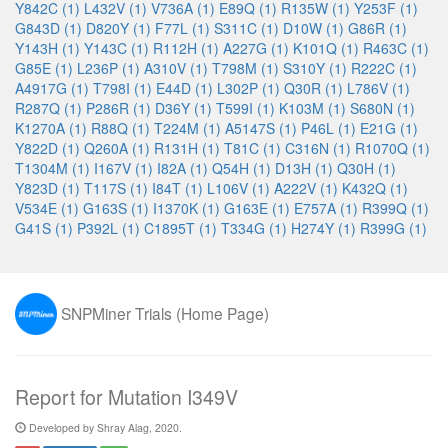
Y842C (1)
L432V (1)
V736A (1)
E89Q (1)
R135W (1)
Y253F (1)
G843D (1)
D820Y (1)
F77L (1)
S311C (1)
D10W (1)
G86R (1)
Y143H (1)
Y143C (1)
R112H (1)
A227G (1)
K101Q (1)
R463C (1)
G85E (1)
L236P (1)
A310V (1)
T798M (1)
S310Y (1)
R222C (1)
A4917G (1)
T798I (1)
E44D (1)
L302P (1)
Q30R (1)
L786V (1)
R287Q (1)
P286R (1)
D36Y (1)
T599I (1)
K103M (1)
S680N (1)
K1270A (1)
R88Q (1)
T224M (1)
A5147S (1)
P46L (1)
E21G (1)
Y822D (1)
Q260A (1)
R131H (1)
T81C (1)
C316N (1)
R1070Q (1)
T1304M (1)
I167V (1)
I82A (1)
Q54H (1)
D13H (1)
Q30H (1)
Y823D (1)
T117S (1)
I84T (1)
L106V (1)
A222V (1)
K432Q (1)
V534E (1)
G163S (1)
I1370K (1)
G163E (1)
E757A (1)
R399Q (1)
G41S (1)
P392L (1)
C1895T (1)
T334G (1)
H274Y (1)
R399G (1)
SNPMiner Trials (Home Page)
Report for Mutation I349V
Developed by Shray Alag, 2020.