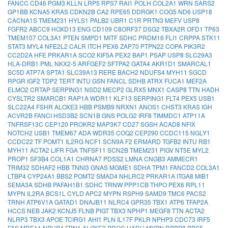
FANCC
CD46
PGM3
KLLN
LRP5
RPS7
RAI1
POLH
COL2A1
WRN
SARS2
GP1BB
KCNA5
KRAS
CDKN2B
CA2
RPE65
DDRGK1
COG5
ND6
USP18
CACNA1S
TMEM231
HYLS1
PALB2
UBR1
C1R
PRTN3
MEFV
USP8
FGFR2
ABCC9
HOXD13
ENG
CD109
C8ORF37
DSG2
TBXA2R
OFD1
TP63
TMEM107
COL3A1
PTEN
SMPD1
MITF
SDHC
PRDM16
FLI1
CRPPA
STK11
STAT3
MYL4
NFE2L2
CALR
ITCH
PEX6
ZAP70
PTPN22
COPA
PIK3R2
CC2D2A
HFE
PRKAR1A
SCO2
KIF5A
PEX2
BAP1
PSAP
USP8
SLC29A3
HLA-DRB1
PML
NKX2-5
ARFGEF2
SFTPA2
GATA4
AKR1D1
SMARCAL1
SC5D
ATP7A
SPTA1
SLC39A13
RERE
BACH2
NDUFS4
MYH11
SGCD
RPGR
IGF2
TDP2
TERT
INTU
GSN
FANCL
SDHB
ATRX
FUCA1
MEF2A
ELMO2
CRTAP
SERPING1
NSD2
MECP2
GLRX5
MNX1
CASP8
TTN
HADH
CYSLTR2
SMARCB1
RAP1A
WDR11
KLF13
SERPING1
FLT4
PEX5
USB1
SLC22A4
FSHR
ALOXE3
HBB
PSMB9
NRXN1
ANOS1
CHST3
KRAS
IGH
ACVR2B
FANCI
HSD3B2
SCN1B
GNS
POLG2
IRF8
TIMMDC1
ATP11A
TNFRSF13C
CEP120
PROKR2
MAP3K7
CD27
SGSH
ACAD8
NFIX
NOTCH2
USB1
TMEM67
ADA
WDR35
COQ2
CEP290
CCDC115
NGLY1
CCDC22
TF
POMT1
IL2RG
NCF1
SCN9A
F2
ERMARD
TGFB2
INTU
RB1
MYH11
ACTA2
LIFR
FGA
TNFSF11
SCN2B
TMEM231
PIGV
NT5E
MYL2
PROP1
SF3B4
COL1A1
CHRNA7
PDSS2
LMNA
CNGB3
AMMECR1
TRIM32
SDHAF2
HBB
TNNI3
GNAS
MGME1
SDHA
TPM1
FANCD2
COL3A1
LTBP4
CYP24A1
BBS2
POMT2
SMAD4
NHLRC2
PRKAR1A
ITGA8
MIB1
SEMA3A
SDHB
PAFAH1B1
SDHC
TRNW
PPP1CB
THPO
PEX6
RPL11
MYPN
IL2RA
BCS1L
CYLD
APC2
MYPN
RSPH9
SAMD9
TMC6
PACS2
TRNH
ATP6V1A
GATAD1
DNAJB11
NLRC4
GPR35
TBX1
ATP6
TFAP2A
HCCS
NEB
JAK2
KCNJ5
FLNB
PIGT
TBX3
NPHP1
MEGF8
TTN
ACTA2
NLRP3
TBX3
APOE
TCIRG1
AHI1
PLN
IL17F
PKLR
NPHP3
CDC73
IRF5
FAS
MRE11
NPHP4
FBN1
ALOXE3
PROC
HADH
MYPN
RBBP8
BBS5