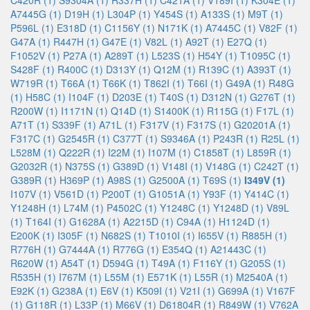
C420R (1)
S9304A (1)
R337H (1)
C421A (1)
V189I (1)
K304E (1)
A7445G (1)
D19H (1)
L304P (1)
Y454S (1)
A133S (1)
M9T (1)
P596L (1)
E318D (1)
C1156Y (1)
N171K (1)
A7445C (1)
V82F (1)
G47A (1)
R447H (1)
G47E (1)
V82L (1)
A92T (1)
E27Q (1)
F1052V (1)
P27A (1)
A289T (1)
L523S (1)
H54Y (1)
T1095C (1)
S428F (1)
R400C (1)
D313Y (1)
Q12M (1)
R139C (1)
A393T (1)
W719R (1)
T66A (1)
T66K (1)
T862I (1)
T66I (1)
G49A (1)
R48G
(1)
H58C (1)
I104F (1)
D203E (1)
T40S (1)
D312N (1)
G276T (1)
R200W (1)
I1171N (1)
Q14D (1)
S1400K (1)
R115G (1)
F17L (1)
A71T (1)
S339F (1)
A71L (1)
F317V (1)
F317S (1)
G20201A (1)
F317C (1)
G2545R (1)
C377T (1)
S9346A (1)
P243R (1)
R25L (1)
L528M (1)
Q222R (1)
I22M (1)
I107M (1)
C1858T (1)
L859R (1)
G2032R (1)
N375S (1)
G389D (1)
V148I (1)
V148G (1)
C242T (1)
G389R (1)
H369P (1)
A98S (1)
G2500A (1)
T69S (1)
I349V (1)
I107V (1)
V561D (1)
P200T (1)
G1051A (1)
Y93F (1)
Y414C (1)
Y1248H (1)
L74M (1)
P4502C (1)
Y1248C (1)
Y1248D (1)
V89L
(1)
T164I (1)
G1628A (1)
A2215D (1)
C94A (1)
H1124D (1)
E200K (1)
I305F (1)
N682S (1)
T1010I (1)
I655V (1)
R885H (1)
R776H (1)
G7444A (1)
R776G (1)
E354Q (1)
A21443C (1)
R620W (1)
A54T (1)
D594G (1)
T49A (1)
F116Y (1)
G205S (1)
R535H (1)
I767M (1)
L55M (1)
E571K (1)
L55R (1)
M2540A (1)
E92K (1)
G238A (1)
E6V (1)
K509I (1)
V21I (1)
G699A (1)
V167F
(1)
G118R (1)
L33P (1)
M66V (1)
D61804R (1)
R849W (1)
V762A