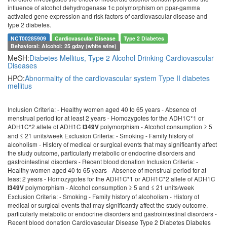
influence of alcohol dehydrogenase 1c polymorphism on ppar-gamma
activated gene expression and risk factors of cardiovascular disease and
type 2 diabetes.
NCT00285909
Cardiovascular Disease
Type 2 Diabetes
Behavioral: Alcohol: 25 gday (white wine)
MeSH:
Diabetes Mellitus, Type 2
Alcohol Drinking
Cardiovascular
Diseases
HPO:
Abnormality of the cardiovascular system
Type II diabetes
mellitus
Inclusion Criteria: - Healthy women aged 40 to 65 years - Absence of
menstrual period for at least 2 years - Homozygotes for the ADH1C*1 or
ADH1C*2 allele of ADH1C
polymorphism - Alcohol consumption ≥ 5
I349V
and ≤ 21 units/week Exclusion Criteria: - Smoking - Family history of
alcoholism - History of medical or surgical events that may significantly affect
the study outcome, particularly metabolic or endocrine disorders and
gastrointestinal disorders - Recent blood donation Inclusion Criteria: -
Healthy women aged 40 to 65 years - Absence of menstrual period for at
least 2 years - Homozygotes for the ADH1C*1 or ADH1C*2 allele of ADH1C
polymorphism - Alcohol consumption ≥ 5 and ≤ 21 units/week
I349V
Exclusion Criteria: - Smoking - Family history of alcoholism - History of
medical or surgical events that may significantly affect the study outcome,
particularly metabolic or endocrine disorders and gastrointestinal disorders -
Recent blood donation Cardiovascular Disease Type 2 Diabetes Diabetes