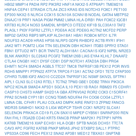
HBG2
MMP14
PADI4
RP2
PIK3R2
HNF1A
NKX2-5
ATP6AP1
TMEM216
HNF4A
CEP41
STRADA
CTLA4
ZIC3
KRAS
IDS
NOTCH3
FOXC1
PET100
EP300
NKX2-5
NLRC4
COX15
SCN10A
SCNN1B
NODAL
GATA4
MBTPS2
DNAJC19
PRF1
NAGA
PIGM
PMM2
LMNA
HLA-DRB1
PAH
FOXC2
IQCB1
KRT83
KLRC4
NOS3
SAMD9L
MYBPC3
CITED2
KIF1B
SLC30A10
TAF2
PLAGL1
PIGY
FGFR2
LZTFL1
PDE6A
ACE
PDE6G
ACTN2
MCFD2
PERP
IMPG2
GATA3
RBP3
MPLKIP
ALDH18A1
HBA1
ROBO4
MTO1
IL7R
NDUFS3
ACAD9
HRAS
HPS6
NLRP3
GDF6
RHBDF2
ACTB
RYR1
IFIH1
JAK2
WT1
POMT2
LIG4
TTN
SELENON
DBH
KCNH1
ITGB3
SPRY2
STAG1
FBN1
EFTUD2
WT1
BCR
TNNT2
ALDH18A1
CACNA1S
IGF2
NIPBL
NR2E3
BLNK
ANKRD1
SLC26A3
PCGF2
TMEM126B
LIAS
EYA4
KLHL7
DNAAF2
CTLA4
CNGB1
HIC1
DYSF
CD81
DSP
NOTCH1
ATAD3A
DBH
PRG4
EHMT1
NCF4
SMAD4
AGBL5
TTC37
TMC8
TNFRSF13B
PEX12
POR
INVS
RDH5
MINPP1
PTPN22
ATP7A
TRPC6
F13A1
ACTA2
OFD1
TET2
CFAP300
CFHR3
TUBB
IGF2
ANO10
CC2D2A
TNFRSF13C
NSMF
SKIV2L
SFTPA1
AIPL1
CLN3
SLC12A3
RTEL1
TCTN2
TPM3
GBE1
DDB2
TRNV
PIK3CA
NPC2
KCNJ8
SMAD4
AP3D1
SGCA
IL10
PEX11B
RAG1
RBM20
F5
CDHR1
CASP10
CHST3
HAMP
SH2D1A
GBA
ATP6V0A2
ROR2
COX3
C15ORF41
PPA2
SCN4B
CYP11B1
CCNQ
TGM5
NDUFA4
FH
COG6
COG4
LZTFL1
LMNA
CBL
CFHR1
PLAU
COL4A3
DMPK
AIRE
RNF213
ZFPM2
FANCG
WDR35
SAMHD1
NKX2-5
LIG4
WDPCP
TSHR
COX1
NR2F2
SLC4A1
SELENON
PRKACA
CD19
FLCN
SNX10
MIPEP
CYB561
SNRNP200
REN
FAH
FHL1
ITGA2B
CD40
KRT5
FANCB
PRNP
MAP2K1
PSTPIP1
NPPA
KAT6B
TMEM216
XIAP
ECHS1
HLA-DQB1
SPTB
NAGS
DCHS1
TTC7A
CAV3
APC
FGFR2
KAT6B
PNKP
MRAS
JPH2
STXBP2
SALL1
PTPRC
VPS33A
CD96
FECH
PEX12
SNAI2
AP3B1
MED12
TBXAS1
GNPTAB