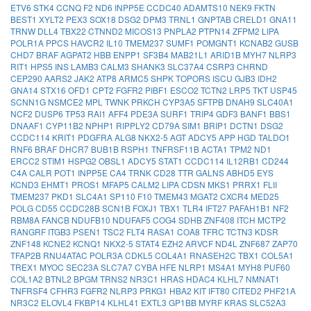
ETV6
STK4
CCNQ
F2
ND6
INPP5E
CCDC40
ADAMTS10
NEK9
FKTN
BEST1
XYLT2
PEX3
SOX18
DSG2
DPM3
TRNL1
GNPTAB
CRELD1
GNA11
TRNW
DLL4
TBX22
CTNND2
MICOS13
PNPLA2
PTPN14
ZFPM2
LIPA
POLR1A
PPCS
HAVCR2
IL10
TMEM237
SUMF1
POMGNT1
KCNAB2
GUSB
CHD7
BRAF
AGPAT2
HBB
ENPP1
SF3B4
MAB21L1
ARID1B
MYH7
NLRP3
RIT1
HPS5
INS
LAMB3
CALM3
SHANK3
SLC37A4
CSRP3
CHRND
CEP290
AARS2
JAK2
ATP8
ARMC5
SHPK
TOPORS
ISCU
GJB3
IDH2
GNA14
STX16
OFD1
CPT2
FGFR2
PIBF1
ESCO2
TCTN2
LRP5
TKT
USP45
SCNN1G
NSMCE2
MPL
TWNK
PRKCH
CYP3A5
SFTPB
DNAH9
SLC40A1
NCF2
DUSP6
TP53
RAI1
AFF4
PDE3A
SURF1
TRIP4
GDF3
BANF1
BBS1
DNAAF1
CYP11B2
NPHP1
RIPPLY2
CD79A
SIM1
BRIP1
DCTN1
DSG2
CCDC114
KRIT1
PDGFRA
ALG8
NKX2-5
AGT
ADCY5
APP
HGD
TALDO1
RNF6
BRAF
DHCR7
BUB1B
RSPH1
TNFRSF11B
ACTA1
TPM2
ND1
ERCC2
STIM1
HSPG2
OBSL1
ADCY5
STAT1
CCDC114
IL12RB1
CD244
C4A
CALR
POT1
INPP5E
CA4
TRNK
CD28
TTR
GALNS
ABHD5
EYS
KCND3
EHMT1
PROS1
MFAP5
CALM2
LIPA
CDSN
MKS1
PRRX1
FLII
TMEM237
PKD1
SLC4A1
SP110
F10
TMEM43
MGAT2
CXCR4
MED25
POLG
CD55
CCDC28B
SCN1B
FOXJ1
TBX1
TLR4
IFT27
PAFAH1B1
NF2
RBM8A
FANCB
NDUFB10
NDUFAF5
COG4
SDHB
ZNF408
ITCH
MCTP2
RANGRF
ITGB3
PSEN1
TSC2
FLT4
RASA1
COA8
TFRC
TCTN3
KDSR
ZNF148
KCNE2
KCNQ1
NKX2-5
STAT4
EZH2
ARVCF
ND4L
ZNF687
ZAP70
TFAP2B
RNU4ATAC
POLR3A
CDKL5
COL4A1
RNASEH2C
TBX1
COL5A1
TREX1
MYOC
SEC23A
SLC7A7
CYBA
HFE
NLRP1
MS4A1
MYH8
PUF60
COL1A2
BTNL2
BPGM
TRNS2
NR3C1
HRAS
HDAC4
KLHL7
NMNAT1
TNFRSF4
CFHR3
FGFR2
NLRP3
PRKG1
HBA2
KIT
IFT80
CITED2
PHF21A
NR3C2
ELOVL4
FKBP14
KLHL41
EXTL3
GP1BB
MYRF
KRAS
SLC52A3