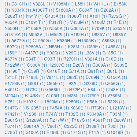
(1)
D816H (1)
V326L (1)
V108M (1)
L58H (1)
V411L (1)
E158K
(1)
N334K (1)
A1067T (1)
S1800A (1)
G894T (1)
G202A (1)
C282T (1)
I191V (1)
G435A (1)
K1060T (1)
A10H (1)
R272G (1)
V654A (1)
C1091T (1)
P317R (1)
V433M (1)
V106M (1)
R4E (1)
N550H (1)
P1058A (1)
N550K (1)
G304A (1)
E709K (1)
S253N (1)
G1316A (1)
M552V (1)
M552I (1)
R182H (1)
D835V (1)
D835Y
(1)
A677G (1)
C1950G (1)
P535H (1)
H1505R (1)
A893S (1)
L597Q (1)
S2808A (1)
N55H (1)
K28M (1)
D89E (1)
L485W (1)
L159F (1)
A437G (1)
R92Q (1)
V29C (1)
L38V (1)
G135C (1)
A677V (1)
C34T (1)
G93R (1)
R270H (1)
V321A (1)
C10D (1)
R122W (1)
G308V (1)
H2507Q (1)
D20W (1)
G309A (1)
G309E
(1)
I90P (1)
C59R (1)
C416R (1)
G71A (1)
Q61R (1)
Q61L (1)
T215F (1)
R498L (1)
V941L (1)
Q62E (1)
D769N (1)
G156A (1)
E1784K (1)
G98T (1)
Q65E (1)
T92A (1)
S239D (1)
C656G (1)
R451C (1)
G73C (1)
G5665T (1)
R72P (1)
F64L (1)
L248R (1)
M204I (1)
R149S (1)
A105G (1)
M28L (1)
D769Y (1)
V769M (1)
R75T (1)
E193K (1)
T890M (1)
P250R (1)
P58A (1)
L532S (1)
S147G (1)
S1235R (1)
T454A (1)
K660E (1)
R76K (1)
L1213V (1)
V742I (1)
V1238I (1)
R74W (1)
T102C (1)
K3048A (1)
T93M (1)
D961S (1)
G1269A (1)
R277W (1)
P187S (1)
A561P (1)
Q20W (1)
T674I (1)
S8814A (1)
V90I (1)
C325G (1)
Q188R (1)
R30H (1)
C785T (1)
S100A (1)
R496L (1)
G174S (1)
P11A (1)
G1049R (1)