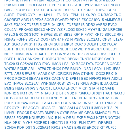
PRKACG
AIRE
COLGALT1
GTPBP3
SFTPB
FADD
RYR2
RNF168
IFNGR1
GAS8
PEX16
COL1A1
XRCC4
SOX3
DSP
AGTR1
KCNJ2
TRPV3
CRKL
SURF1
TNNI3
CYP11A1
MYH11
TALDO1
TPM1
LHX4
POLG
NR3C2
ENG
C8ORF37
ARID1B
PEX5
SGCB
SCARF2
PEX13
ESCO2
ISG15
AMMECR1
JAK3
FGA
XK
TNFSF15
CEP104
XPR1
TNFRSF1B
DDB2
AVPR2
EVC2
COL5A1
PRKAG2
BSCL2
AHCY
LYZ
PLCG2
SOX10
MYH7
IL12A
LRRC56
FASLG
ERCC6
STOX1
HSPG2
BUB1
BBS2
IGF1R
FMR1
KRT5
BSCL2
RP9
HSPA9
FGFR2
SCYL1
COG7
MYH7
HYDIN
PSMB8
SLC2A10
CPS1
IL12A-
AS1
SOX18
WFS1
PPA2
GPC4
SUFU
MKS1
COX10
DOLK
PEX2
POLA1
ESR1
RPL15
HBA1
WNK1
KMT2A
NEUROD2
WDR19
ASCL1
CRELD1
NDE1
DNMT3A
NEDD4L
UFD1
SCNN1A
RNF135
SMAD4
LRBA
FGFRL1
FGFR1
HGD
CSNK2A1
DHCR24
TPM3
RBCK1
TNNT2
NFKB2
CASR
TBX20
SLC25A26
FGB
IFNG
HMCN1
PALB2
RAG2
FAT4
FCGR2A
C2CD3
WNT5A
POMP
ABL1
ATP6
ZDHHC9
DES
RMND1
NSD1
SCYL1
NDUFS2
RTTN
ARSB
EWSR1
AAAS
CAT
LORICRIN
FGA
CTNNB1
COX2
PEX19
PRCD
PORCN
SEMA3E
FGB
CACNA1D
EPB41
EED
NPHP3
FGF8
ASXL2
EVC
TNPO3
SLC25A4
VWF
SMARCB1
ZNF513
RPL5
AQP5
IDUA
GJC2
MMP2
HBA2
MRAS
SPECC1L
LAMA3
ERCC4
MKS1
STAT4
F2
MAFB
KCNH2
STK11
CSPP1
NRAS
BTD
BTK
ND2
RPS6KA3
SF3B1
RAC1
NAA10
CD19
STRADA
RPL26
DLD
DTNBP1
SUFU
NEBL
NLRP12
ABCA1
GBA
PDE6B
RPS24
HMGCL
FAT4
GBE1
PCCA
SNCA
DNAL1
KRT1
TNNT2
OTC
BTK
CYP11B2
AGGF1
UROS
F8
LRIG2
SALL4
CANT1
IL36RN
KIT
ALPL
LMNB1
ERCC5
DNAAF3
BMPR1A
CYBB
FRA16E
GPC6
SMARCE1
ELN
RPS28
PDGFB
NDUFAF2
LMX1B
HLA-DRB1
FKRP
PAX3
KAT6B
NOTCH1
HLA-DRB1
MYH7
FOXRED1
NECTIN1
EIF4G1
PLN
TAPT1
WRAP53
SCN5A
KDR
DST
SLC25A24
RFC2
SMAD3
ERBB3
ERCC3
KIT
PUF60