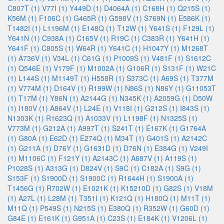
C807T (1)
V77I (1)
Y449D (1)
D4064A (1)
C168H (1)
Q215S (1)
K56M (1)
F106C (1)
G465R (1)
G598V (1)
S769N (1)
E586K (1)
T1482I (1)
L1196M (1)
E148Q (1)
T12W (1)
Y641S (1)
F129L (1)
Y641N (1)
C938A (1)
C165V (1)
R19C (1)
C383R (1)
Y641H (1)
Y641F (1)
C805S (1)
W64R (1)
Y641C (1)
H1047Y (1)
M1268T
(1)
A736V (1)
V34L (1)
C61G (1)
P1009S (1)
V481F (1)
S1612C
(1)
Q546E (1)
V179F (1)
M1002A (1)
G106R (1)
S131F (1)
W21C
(1)
L144S (1)
M1149T (1)
H558R (1)
S373C (1)
A69S (1)
T377M
(1)
V774M (1)
D164V (1)
R199W (1)
N86S (1)
N86Y (1)
G11053T
(1)
T17M (1)
Y86N (1)
A2144G (1)
N345K (1)
A2059G (1)
D50W
(1)
I180V (1)
A864V (1)
L24E (1)
V118I (1)
G212S (1)
I843S (1)
N1303K (1)
R1623Q (1)
A1033V (1)
L1198F (1)
N1325S (1)
V773M (1)
G212A (1)
A997T (1)
S241T (1)
E167K (1)
G1764A
(1)
G80A (1)
E62D (1)
E274Q (1)
M34T (1)
G401S (1)
A2142C
(1)
G211A (1)
D76Y (1)
G1631D (1)
D76N (1)
E384G (1)
V249I
(1)
M1106C (1)
F121Y (1)
A2143C (1)
A687V (1)
A119S (1)
P1028S (1)
A313G (1)
D824V (1)
S9C (1)
C182A (1)
S9G (1)
S153F (1)
S1900D (1)
S1900C (1)
R1644H (1)
S1900A (1)
T1456G (1)
R702W (1)
E1021K (1)
K15210D (1)
G82S (1)
V18M
(1)
A27L (1)
L28M (1)
T351I (1)
K121Q (1)
H180Q (1)
M11T (1)
M11Q (1)
P549S (1)
N215S (1)
E380Q (1)
R352W (1)
G60D (1)
G84E (1)
E161K (1)
G951A (1)
C23S (1)
E184K (1)
V1206L (1)