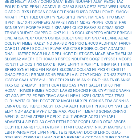
BBS2
NGLY1
ATXN7
CCNO
GATA1
BBS9
NDUFAF1
ALG1
PEX26
TAZ
POLR1D
ATIC
EPB41
ACADVL
SLC25A3
SIN3A
CPT2
PITX2
WFS1
NRAS
CISD2
GLRX5
LRRC8A
COA8
SELENON
SH2B3
OSTM1
POMT1
SMOC1
MRAP
FIP1L1
TBL2
CPOX
PNPLA6
SPTB
TWNK
PMPCA
SFTPC
MSX1
ITPR1
TBL1XR1
XPNPEP2
ATPAF2
TWIST1
MDH2
PRPF8
ICOS
STRA6
SCN3B
YY1
FCGR2A
FBXL4
XPA
AFF4
CLIC2
RASA2
SLC20A2
SOX2
TRNW
NDUFAF2
GMPPB
CLCN7
KLHL3
SOS1
XPNPEP3
ARNT2
PRKCSH
GNE
ARSA
PEX7
COX15
USH2A
CCBE1
SMCHD1
SNX14
ELANE
ADA2
COL18A1
NME8
RAD21
NDUFAF3
DPF2
PIGO
ERCC3
ALDH18A1
FANCF
CARD11
WDR19
COL2A1
PLVAP
FAS
CTSB
PDGFB
CLCN7
ADAMTS2
DNAL1
IGFBP7
PCCB
HLA-DPB1
HCRT
DLST
CSTA
MC4R
ADA
TMEM138
SLC35A2
AMER1
CFI
HOXA13
RSPO2
NDUFAF5
COQ7
CYP26C1
MECP2
KCNJ11
ERCC2
TP63
LMX1B
ITGA3
ENPP1
RPGRIP1L
TRNK
RAI1
TRNL1
SPEF2
SYNE1
NDUFS4
RASA1
SLC26A2
COL6A3
F9
PIK3R1
CHST14
GNAQ
ERGIC1
PRDM5
SDHB
PRKAR1A
SLC7A7
KCNQ1
CDH23
ZNF513
IQSEC2
SAA1
ATP6V1A
LBR
CEP120
MYH6
ANK1
RNF113A
TNXB
ANK2
IRX5
GDF2
ALMS1
TRIP11
GBA
HBB
CASR
WT1
SALL4
PUF60
PNP
HOXA1
TRIM28
PSMB8
MCCC1
LARS2
NOTCH3
PIGL
CYP11B2
DNAAF3
KIT
AGA
IFT172
PDE6D
TRAC
ASAH1
NPM1
IKZF1
GATA6
TTC8
TPM3
GLB1
WNT3
CLRN1
EOGT
ZEB2
NAGLU
MLXIPL
SCN10A
EDA
SCNN1A
LMNA
CDH23
IKBKG
PACS1
TXNL4A
ALX1
TGFBR1
PPARG
CYP7A1
EBP
ELP1
NDP
BAZ1B
MYH7
IL12B
MAX
POU1F1
TMEM43
SCN5A
CHRNG
MEN1
SLC22A5
ATP5F1E
CPLX1
CUL7
WDPCP
ACTG1
YY1AP1
ADAMTSL4
AIP
BOLA3
CYBB
PTEN
ROR2
PQBP1
SDHB
OTX2
ABCB6
GLB1
RET
ANK2
POLR1A
IGHM
IFT140
POGZ
ANK1
NR0B1
MAP3K7
CFH
LBR
PPARG
MYOT
LIPN
NIPBL
TET2
NDUFA1
DOCK8
LRRC6
GJA5
GTF2IRD1
ATP6V1E1
LMNA
GP1BA
PRKAR1A
CCDC65
NDUFS7
GATA6