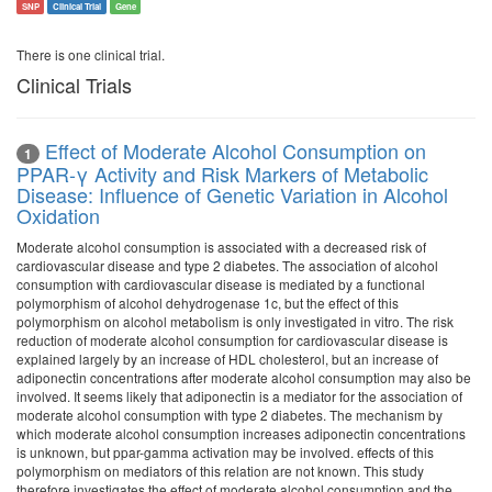
SNP
Clinical Trial
Gene
There is one clinical trial.
Clinical Trials
Effect of Moderate Alcohol Consumption on
1
PPAR-γ Activity and Risk Markers of Metabolic
Disease: Influence of Genetic Variation in Alcohol
Oxidation
Moderate alcohol consumption is associated with a decreased risk of
cardiovascular disease and type 2 diabetes. The association of alcohol
consumption with cardiovascular disease is mediated by a functional
polymorphism of alcohol dehydrogenase 1c, but the effect of this
polymorphism on alcohol metabolism is only investigated in vitro. The risk
reduction of moderate alcohol consumption for cardiovascular disease is
explained largely by an increase of HDL cholesterol, but an increase of
adiponectin concentrations after moderate alcohol consumption may also be
involved. It seems likely that adiponectin is a mediator for the association of
moderate alcohol consumption with type 2 diabetes. The mechanism by
which moderate alcohol consumption increases adiponectin concentrations
is unknown, but ppar-gamma activation may be involved. effects of this
polymorphism on mediators of this relation are not known. This study
therefore investigates the effect of moderate alcohol consumption and the