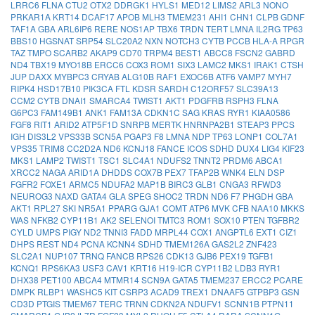
LRRC6
FLNA
CTU2
OTX2
DDRGK1
HYLS1
MED12
LIMS2
ARL3
NONO
PRKAR1A
KRT14
DCAF17
APOB
MLH3
TMEM231
AHI1
CHN1
CLPB
GDNF
TAF1A
GBA
ARL6IP6
RERE
NOS1AP
TBX6
TRDN
TERT
LMNA
IL2RG
TP63
BBS10
HGSNAT
SRP54
SLC20A2
NXN
NOTCH3
CYTB
PCCB
HLA-A
RPGR
TAZ
TMPO
SCARB2
AKAP9
CD70
TRPM4
BEST1
ABCC8
FSCN2
GABRD
ND4
TBX19
MYO18B
ERCC6
COX3
ROM1
SIX3
LAMC2
MKS1
IRAK1
CTSH
JUP
DAXX
MYBPC3
CRYAB
ALG10B
RAF1
EXOC6B
ATF6
VAMP7
MYH7
RIPK4
HSD17B10
PIK3CA
FTL
KDSR
SARDH
C12ORF57
SLC39A13
CCM2
CYTB
DNAI1
SMARCA4
TWIST1
AKT1
PDGFRB
RSPH3
FLNA
G6PC3
FAM149B1
ANK1
FAM13A
CDKN1C
SAG
KRAS
RYR1
KIAA0586
FGF8
RIT1
ARID2
ATP5F1D
SNRPB
MERTK
HNRNPA2B1
STEAP3
PPCS
IGH
DIS3L2
VPS33B
SCN5A
PGAP3
F8
LMNA
NDP
TP63
LONP1
COL7A1
VPS35
TRIM8
CC2D2A
ND6
KCNJ18
FANCE
ICOS
SDHD
DUX4
LIG4
KIF23
MKS1
LAMP2
TWIST1
TSC1
SLC4A1
NDUFS2
TNNT2
PRDM6
ABCA1
XRCC2
NAGA
ARID1A
DHDDS
COX7B
PEX7
TFAP2B
WNK4
ELN
DSP
FGFR2
FOXE1
ARMC5
NDUFA2
MAP1B
BIRC3
GLB1
CNGA3
RFWD3
NEUROG3
NAXD
GATA4
GLA
SPEG
SHOC2
TRDN
ND6
F7
PHGDH
GBA
AKT1
RPL27
SKI
NR5A1
PPARG
GJA1
COMT
ATP6
MVK
CFB
NAA10
MKKS
WAS
NFKB2
CYP11B1
AK2
SELENOI
TMTC3
ROM1
SOX10
PTEN
TGFBR2
CYLD
UMPS
PIGY
ND2
TNNI3
FADD
MRPL44
COX1
ANGPTL6
EXT1
CIZ1
DHPS
REST
ND4
PCNA
KCNN4
SDHD
TMEM126A
GAS2L2
ZNF423
SLC2A1
NUP107
TRNQ
FANCB
RPS26
CDK13
GJB6
PEX19
TGFB1
KCNQ1
RPS6KA3
USF3
CAV1
KRT16
H19-ICR
CYP11B2
LDB3
RYR1
DHX38
PET100
ABCA4
MTMR14
SCN9A
GATA5
TMEM237
ERCC2
PCARE
DMPK
RLBP1
WASHC5
KIT
CSRP3
ACAD9
TREX1
DNAAF5
GTPBP3
GSN
CD3D
PTGIS
TMEM67
TERC
TRNN
CDKN2A
NDUFV1
SCNN1B
PTPN11