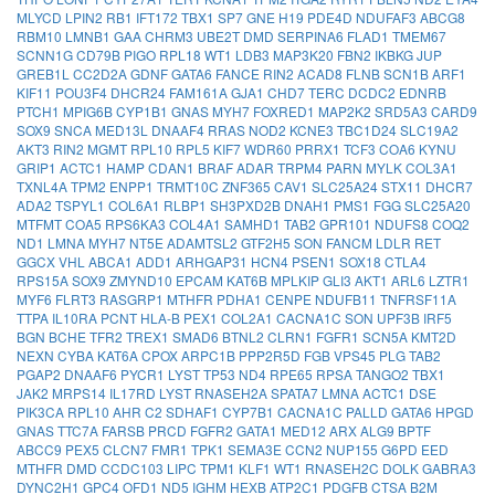
MLYCD
LPIN2
RB1
IFT172
TBX1
SP7
GNE
H19
PDE4D
NDUFAF3
ABCG8
RBM10
LMNB1
GAA
CHRM3
UBE2T
DMD
SERPINA6
FLAD1
TMEM67
SCNN1G
CD79B
PIGO
RPL18
WT1
LDB3
MAP3K20
FBN2
IKBKG
JUP
GREB1L
CC2D2A
GDNF
GATA6
FANCE
RIN2
ACAD8
FLNB
SCN1B
ARF1
KIF11
POU3F4
DHCR24
FAM161A
GJA1
CHD7
TERC
DCDC2
EDNRB
PTCH1
MPIG6B
CYP1B1
GNAS
MYH7
FOXRED1
MAP2K2
SRD5A3
CARD9
SOX9
SNCA
MED13L
DNAAF4
RRAS
NOD2
KCNE3
TBC1D24
SLC19A2
AKT3
RIN2
MGMT
RPL10
RPL5
KIF7
WDR60
PRRX1
TCF3
COA6
KYNU
GRIP1
ACTC1
HAMP
CDAN1
BRAF
ADAR
TRPM4
PARN
MYLK
COL3A1
TXNL4A
TPM2
ENPP1
TRMT10C
ZNF365
CAV1
SLC25A24
STX11
DHCR7
ADA2
TSPYL1
COL6A1
RLBP1
SH3PXD2B
DNAH1
PMS1
FGG
SLC25A20
MTFMT
COA5
RPS6KA3
COL4A1
SAMHD1
TAB2
GPR101
NDUFS8
COQ2
ND1
LMNA
MYH7
NT5E
ADAMTSL2
GTF2H5
SON
FANCM
LDLR
RET
GGCX
VHL
ABCA1
ADD1
ARHGAP31
HCN4
PSEN1
SOX18
CTLA4
RPS15A
SOX9
ZMYND10
EPCAM
KAT6B
MPLKIP
GLI3
AKT1
ARL6
LZTR1
MYF6
FLRT3
RASGRP1
MTHFR
PDHA1
CENPE
NDUFB11
TNFRSF11A
TTPA
IL10RA
PCNT
HLA-B
PEX1
COL2A1
CACNA1C
SON
UPF3B
IRF5
BGN
BCHE
TFR2
TREX1
SMAD6
BTNL2
CLRN1
FGFR1
SCN5A
KMT2D
NEXN
CYBA
KAT6A
CPOX
ARPC1B
PPP2R5D
FGB
VPS45
PLG
TAB2
PGAP2
DNAAF6
PYCR1
LYST
TP53
ND4
RPE65
RPSA
TANGO2
TBX1
JAK2
MRPS14
IL17RD
LYST
RNASEH2A
SPATA7
LMNA
ACTC1
DSE
PIK3CA
RPL10
AHR
C2
SDHAF1
CYP7B1
CACNA1C
PALLD
GATA6
HPGD
GNAS
TTC7A
FARSB
PRCD
FGFR2
GATA1
MED12
ARX
ALG9
BPTF
ABCC9
PEX5
CLCN7
FMR1
TPK1
SEMA3E
CCN2
NUP155
G6PD
EED
MTHFR
DMD
CCDC103
LIPC
TPM1
KLF1
WT1
RNASEH2C
DOLK
GABRA3
DYNC2H1
GPC4
OFD1
ND5
IGHM
HEXB
ATP2C1
PDGFB
CTSA
B2M