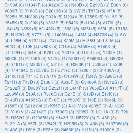
G190A (6)
H1047R (6)
A1298C (6)
N40D (6)
D299G (6)
D30N (6)
V600R (6)
Y188C (6)
G2019S (6)
Q12W (5)
T87Q (5)
I47A (5)
P225H (5)
N680S (5)
G93A (5)
M204V (5)
L755S (5)
Y115F (5)
E545K (5)
G190S (5)
N363S (5)
E542K (5)
I10A (5)
V179L (5)
L24I (5)
N88S (5)
A2143G (5)
T399I (5)
M36I (5)
F53L (5)
T315A
(5)
R132C (5)
V777L (5)
T1405N (4)
I148M (4)
N370S (4)
Q16W
(4)
L98H (4)
V122I (4)
L74I (4)
K20M (4)
E138G (4)
L31M (4)
E92Q (4)
L10F (4)
Q80K (4)
C31G (4)
A455E (4)
P140K (4)
D1152H (4)
I54V (4)
K76T (4)
Y537S (4)
I1314L (4)
Y402H (4)
M230L (4)
P1446A (4)
V179D (4)
N88D (4)
A6986G (4)
G970R
(4)
Y181I (4)
M235T (4)
S310F (4)
R263K (4)
D538G (4)
E23K
(4)
T14484C (3)
D579G (3)
G719C (3)
R206H (3)
S1400A (3)
S1400I (3)
R117C (3)
A71V (3)
C134W (3)
R24W (3)
A98G (3)
T24H (3)
T47D (3)
E138K (3)
A636P (3)
G3460A (3)
N312S (3)
G1202R (3)
D988Y (3)
Q252H (3)
L444P (3)
V659E (3)
A147T (3)
L206W (3)
E10A (3)
R678Q (3)
Q27E (3)
G13D (3)
E17K (3)
Q148R (3)
A1555G (3)
R16G (3)
Y537C (3)
I10E (3)
S945L (3)
V158F (3)
G21210A (3)
K55R (3)
A181V (3)
V205C (3)
A1166C
(3)
Y181V (3)
A2142G (3)
R506Q (3)
E298D (3)
L211A (3)
R172K
(3)
R352Q (3)
G2385R (3)
Y143R (3)
R572Y (3)
G143E (3)
G1321A (3)
P67L (3)
V842I (3)
H295R (3)
G140S (3)
R1070W (3)
G140A (3)
T60A (3)
P23H (3)
S463P (3)
F11N (2)
S1009A (2)