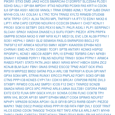
PIK3R1
STX3
DMD
JAK2
HCCS
SMARCA4
C12ORF57
SLC25A4
PLOD1
SDHD
SALL1
GP1BA
IMPDH1
IFT43
NDUFB3
PCSK9
FAS
KRT14
CDON
IL6
GP1BA
ASS1
ABCG5
VANGL1
TRNK
ERBB3
A2ML1
TCAP
GJB3
DNAI1
MYH9
COL1A1
COL5A1
IL17RC
TCF4
TRNS2
XYLT2
RRM2B
OTUD6B
NFIX
TRPS1
CFC1
ALX4
TACR3
MPL
TNFRSF11A
IFT172
EDN1
NKX2-6
LIPT1
ATM
CAP2
CEP290
NDUFA10
CCDC39
DNAH11
CHD7
KCNJ11
PROS1
SOX10
SETBP1
DES
PEX10
MALT1
PKLR
ASXL1
PLP1
SERPINC1
SLC4A1
SPAG1
HADHA
DNASE1L3
SUFU
FOXP1
PIEZO1
ATP6
PRPF4
GMPPB
SCN5A
NKX2-5
VWF
NFIX
KLF1
MED13L
EVC
LOX
ALG9
PTPN11
SOS1
HEPHL1
GINS1
GLI2
SEMA5A
FASLG
SNRNP200
BSCL2
F2
TNFSF12
KIT
ARMC4
NDUFS3
SMN1
AEBP1
KIAA0556
EPHB4
ND3
CHRNA1
EMD
ACTA1
COX6B1
TCOF1
SPTB
ANTXR1
KCNK3
HSPG2
RPGRIP1L
KCNE1
ABCC9
AEBP1
RPL10
EPHB2
TGFBR3
CAV1
NFKB1
DNAH11
KDM6B
P2RY11
FBLN5
NDUFS2
TRNS1
SOX4
PTPN11
ARMC4
RAB23
PSAT1
STAT3
FKTN
JAG1
MNX1
NRAS
MYH7
HIBCH
SSR4
ZIC2
KCNJ8
BLM
GJA1
FBN1
GNAS
SYNE2
ESCO2
TPM2
AGXT
GCK
IFNG
RPS19
MRPS22
B9D2
GATA6
POLH
ARL13B
TNFRSF1A
IDUA
GPI
NNT
GPX4
SOX4
MPL
STRA6
RUNX1
ERCC3
PNPLA2
FOXF1
SOX3
GP1BB
CTNS
PPP1CB
KCNE5
CYP17A1
CDK10
BRCA1
CFAP298
RERE
DVL3
STXBP1
RFWD3
COL4A2
SMPD1
ICOS
F12
DKC1
TXNRD2
SCN2B
SMAD4
NRAS
GPC3
XPC
PRPH2
ARL6
LMNA
SULT2B1
CSF2RA
PMM2
EXT2
EXT2
FLNA
SRY
GGCX
HYLS1
SCN5A
CCR6
FLNC
COX7B
TPI1
WRN
VHL
BCOR
AP1B1
MAPT
EPHB4
MMUT
COG4
SPINK5
NDUFS7
NPHP1
VIPAS39
SCN5A
APOA1
GLI3
GFI1B
GPC3
RARB
GDAP1
PIEZO2
MAPK1
TAB2
DSC2
PHKG2
KRAS
PPP1R15B
FAT4
FIBP
DVL1
EOGT
TRNT
HLCS
EDN3
CDON
TANGO2
THOC6
RET
TAF2
ATM
IL6
ARL3
AKT1
MYH9
THPO
LONP1
CYP27A1
TERT
KCNA1
TPM2
ITGA2
RYR1
FBLN5
ND2
EYA4