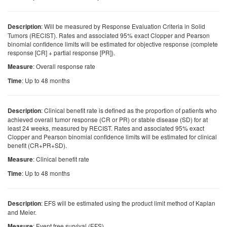
: Will be measured by Response Evaluation Criteria in Solid
Description
Tumors (RECIST). Rates and associated 95% exact Clopper and Pearson
binomial confidence limits will be estimated for objective response (complete
response [CR] + partial response [PR]).
: Overall response rate
Measure
: Up to 48 months
Time
: Clinical benefit rate is defined as the proportion of patients who
Description
achieved overall tumor response (CR or PR) or stable disease (SD) for at
least 24 weeks, measured by RECIST. Rates and associated 95% exact
Clopper and Pearson binomial confidence limits will be estimated for clinical
benefit (CR+PR+SD).
: Clinical benefit rate
Measure
: Up to 48 months
Time
: EFS will be estimated using the product limit method of Kaplan
Description
and Meier.
: Event free survival (EFS)
Measure