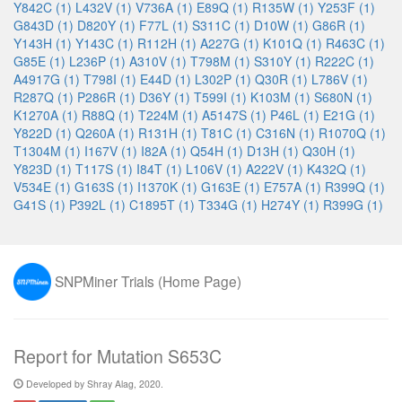
Y842C (1)
L432V (1)
V736A (1)
E89Q (1)
R135W (1)
Y253F (1)
G843D (1)
D820Y (1)
F77L (1)
S311C (1)
D10W (1)
G86R (1)
Y143H (1)
Y143C (1)
R112H (1)
A227G (1)
K101Q (1)
R463C (1)
G85E (1)
L236P (1)
A310V (1)
T798M (1)
S310Y (1)
R222C (1)
A4917G (1)
T798I (1)
E44D (1)
L302P (1)
Q30R (1)
L786V (1)
R287Q (1)
P286R (1)
D36Y (1)
T599I (1)
K103M (1)
S680N (1)
K1270A (1)
R88Q (1)
T224M (1)
A5147S (1)
P46L (1)
E21G (1)
Y822D (1)
Q260A (1)
R131H (1)
T81C (1)
C316N (1)
R1070Q (1)
T1304M (1)
I167V (1)
I82A (1)
Q54H (1)
D13H (1)
Q30H (1)
Y823D (1)
T117S (1)
I84T (1)
L106V (1)
A222V (1)
K432Q (1)
V534E (1)
G163S (1)
I1370K (1)
G163E (1)
E757A (1)
R399Q (1)
G41S (1)
P392L (1)
C1895T (1)
T334G (1)
H274Y (1)
R399G (1)
SNPMiner Trials (Home Page)
Report for Mutation S653C
Developed by Shray Alag, 2020.