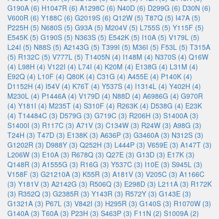
G190A (6)
H1047R (6)
A1298C (6)
N40D (6)
D299G (6)
D30N (6)
V600R (6)
Y188C (6)
G2019S (6)
Q12W (5)
T87Q (5)
I47A (5)
P225H (5)
N680S (5)
G93A (5)
M204V (5)
L755S (5)
Y115F (5)
E545K (5)
G190S (5)
N363S (5)
E542K (5)
I10A (5)
V179L (5)
L24I (5)
N88S (5)
A2143G (5)
T399I (5)
M36I (5)
F53L (5)
T315A
(5)
R132C (5)
V777L (5)
T1405N (4)
I148M (4)
N370S (4)
Q16W
(4)
L98H (4)
V122I (4)
L74I (4)
K20M (4)
E138G (4)
L31M (4)
E92Q (4)
L10F (4)
Q80K (4)
C31G (4)
A455E (4)
P140K (4)
D1152H (4)
I54V (4)
K76T (4)
Y537S (4)
I1314L (4)
Y402H (4)
M230L (4)
P1446A (4)
V179D (4)
N88D (4)
A6986G (4)
G970R
(4)
Y181I (4)
M235T (4)
S310F (4)
R263K (4)
D538G (4)
E23K
(4)
T14484C (3)
D579G (3)
G719C (3)
R206H (3)
S1400A (3)
S1400I (3)
R117C (3)
A71V (3)
C134W (3)
R24W (3)
A98G (3)
T24H (3)
T47D (3)
E138K (3)
A636P (3)
G3460A (3)
N312S (3)
G1202R (3)
D988Y (3)
Q252H (3)
L444P (3)
V659E (3)
A147T (3)
L206W (3)
E10A (3)
R678Q (3)
Q27E (3)
G13D (3)
E17K (3)
Q148R (3)
A1555G (3)
R16G (3)
Y537C (3)
I10E (3)
S945L (3)
V158F (3)
G21210A (3)
K55R (3)
A181V (3)
V205C (3)
A1166C
(3)
Y181V (3)
A2142G (3)
R506Q (3)
E298D (3)
L211A (3)
R172K
(3)
R352Q (3)
G2385R (3)
Y143R (3)
R572Y (3)
G143E (3)
G1321A (3)
P67L (3)
V842I (3)
H295R (3)
G140S (3)
R1070W (3)
G140A (3)
T60A (3)
P23H (3)
S463P (3)
F11N (2)
S1009A (2)