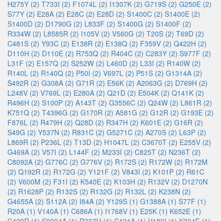
H275Y (2)
T733I (2)
F1074L (2)
I1307K (2)
G719S (2)
G250E (2)
S77Y (2)
E28A (2)
E28C (2)
E28D (2)
S1400C (2)
S1400E (2)
S1400D (2)
D1790G (2)
L833F (2)
S1400G (2)
S1400F (2)
R334W (2)
L8585R (2)
I105V (2)
V560G (2)
T20S (2)
T69D (2)
C481S (2)
Y93C (2)
E138R (2)
E138Q (2)
F359V (2)
Q422H (2)
D110H (2)
D110E (2)
R753Q (2)
R404C (2)
C283Y (2)
S977F (2)
L31F (2)
E157Q (2)
S252W (2)
L460D (2)
L33I (2)
R140W (2)
R140L (2)
R140Q (2)
P50I (2)
V697L (2)
P51S (2)
G1314A (2)
S492R (2)
G308A (2)
G71R (2)
E56K (2)
A2063G (2)
D769H (2)
L248V (2)
V769L (2)
E280A (2)
Q21D (2)
E504K (2)
Q141K (2)
R496H (2)
S100P (2)
A143T (2)
G3556C (2)
Q24W (2)
L861R (2)
K751Q (2)
T4396G (2)
G170R (2)
A581G (2)
G12R (2)
G193E (2)
F876L (2)
R479H (2)
Q28D (2)
R347H (2)
K601E (2)
G16R (2)
S49G (2)
Y537N (2)
R831C (2)
G5271C (2)
A270S (2)
L63P (2)
L869R (2)
P236L (2)
T13D (2)
H1047L (2)
C3670T (2)
E255V (2)
G469A (2)
V57I (2)
L144F (2)
M233I (2)
C825T (2)
N236T (2)
C8092A (2)
G776C (2)
G776V (2)
R172S (2)
R172W (2)
R172M
(2)
Q192R (2)
R172G (2)
Y121F (2)
V843I (2)
K101P (2)
R61C
(2)
V600M (2)
F31I (2)
K540E (2)
K103H (2)
R132V (2)
D1270N
(2)
R1628P (2)
R132S (2)
R132G (2)
R132L (2)
K238N (2)
G4655A (2)
S112A (2)
I84A (2)
Y129S (1)
G1388A (1)
S77F (1)
R20A (1)
V140A (1)
C686A (1)
I1768V (1)
E25K (1)
K652E (1)