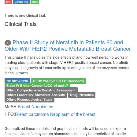
SNP
Clinical Trial
Gene
There is one clinical trial.
Clinical Trials
Phase II Study of Neratinib in Patients 60 and
1
Older With HER2 Positive Metastatic Breast Cancer
This phase II trial studies the side effects of and how well neratinib works in
treating older patients with stage IV HER2-positive breast cancer. Neratinib
may stop the growth of tumor cells by blocking some of the enzymes needed
for cell growth.
NCT02673398
HER2 Positive Breast Carcinoma
Stage IV Breast Cancer AJCC v6 and v7
Other: Comprehensive Geriatric Assessment
Other: Laboratory Biomarker Analysis
Drug: Neratinib
Other: Pharmacological Study
MeSH:
Breast Neoplasms
HPO:
Breast carcinoma
Neoplasm of the breast
Generalized linear models and graphical methods will be used to explore
factors as identified by serum biomarkers that may be predictive of toxicity