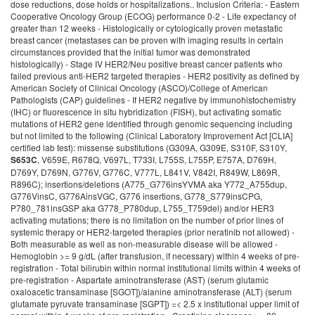
dose reductions, dose holds or hospitalizations.. Inclusion Criteria: - Eastern
Cooperative Oncology Group (ECOG) performance 0-2 - Life expectancy of
greater than 12 weeks - Histologically or cytologically proven metastatic
breast cancer (metastases can be proven with imaging results in certain
circumstances provided that the initial tumor was demonstrated
histologically) - Stage IV HER2/Neu positive breast cancer patients who
failed previous anti-HER2 targeted therapies - HER2 positivity as defined by
American Society of Clinical Oncology (ASCO)/College of American
Pathologists (CAP) guidelines - If HER2 negative by immunohistochemistry
(IHC) or fluorescence in situ hybridization (FISH), but activating somatic
mutations of HER2 gene identified through genomic sequencing including
but not limited to the following (Clinical Laboratory Improvement Act [CLIA]
certified lab test): missense substitutions (G309A, G309E, S310F, S310Y,
, V659E, R678Q, V697L, T733I, L755S, L755P, E757A, D769H,
S653C
D769Y, D769N, G776V, G776C, V777L, L841V, V842I, R849W, L869R,
R896C); insertions/deletions (A775_G776insYVMA aka Y772_A755dup,
G776VinsC, G776AinsVGC, G776 insertions, G778_S779insCPG,
P780_781insGSP aka G778_P780dup, L755_T759del) and/or HER3
activating mutations; there is no limitation on the number of prior lines of
systemic therapy or HER2-targeted therapies (prior neratinib not allowed) -
Both measurable as well as non-measurable disease will be allowed -
Hemoglobin >= 9 g/dL (after transfusion, if necessary) within 4 weeks of pre-
registration - Total bilirubin within normal institutional limits within 4 weeks of
pre-registration - Aspartate aminotransferase (AST) (serum glutamic
oxaloacetic transaminase [SGOT])/alanine aminotransferase (ALT) (serum
glutamate pyruvate transaminase [SGPT]) =< 2.5 x institutional upper limit of