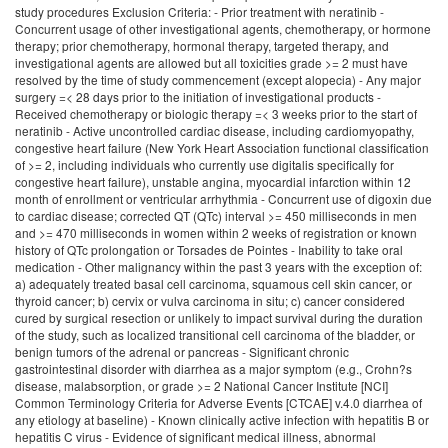
study procedures Exclusion Criteria: - Prior treatment with neratinib -
Concurrent usage of other investigational agents, chemotherapy, or hormone
therapy; prior chemotherapy, hormonal therapy, targeted therapy, and
investigational agents are allowed but all toxicities grade >= 2 must have
resolved by the time of study commencement (except alopecia) - Any major
surgery =< 28 days prior to the initiation of investigational products -
Received chemotherapy or biologic therapy =< 3 weeks prior to the start of
neratinib - Active uncontrolled cardiac disease, including cardiomyopathy,
congestive heart failure (New York Heart Association functional classification
of >= 2, including individuals who currently use digitalis specifically for
congestive heart failure), unstable angina, myocardial infarction within 12
month of enrollment or ventricular arrhythmia - Concurrent use of digoxin due
to cardiac disease; corrected QT (QTc) interval >= 450 milliseconds in men
and >= 470 milliseconds in women within 2 weeks of registration or known
history of QTc prolongation or Torsades de Pointes - Inability to take oral
medication - Other malignancy within the past 3 years with the exception of:
a) adequately treated basal cell carcinoma, squamous cell skin cancer, or
thyroid cancer; b) cervix or vulva carcinoma in situ; c) cancer considered
cured by surgical resection or unlikely to impact survival during the duration
of the study, such as localized transitional cell carcinoma of the bladder, or
benign tumors of the adrenal or pancreas - Significant chronic
gastrointestinal disorder with diarrhea as a major symptom (e.g., Crohn?s
disease, malabsorption, or grade >= 2 National Cancer Institute [NCI]
Common Terminology Criteria for Adverse Events [CTCAE] v.4.0 diarrhea of
any etiology at baseline) - Known clinically active infection with hepatitis B or
hepatitis C virus - Evidence of significant medical illness, abnormal