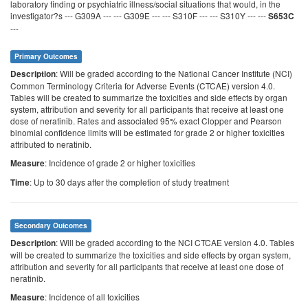
laboratory finding or psychiatric illness/social situations that would, in the
investigator?s --- G309A --- --- G309E --- --- S310F --- --- S310Y --- ---
S653C
---
Primary Outcomes
: Will be graded according to the National Cancer Institute (NCI)
Description
Common Terminology Criteria for Adverse Events (CTCAE) version 4.0.
Tables will be created to summarize the toxicities and side effects by organ
system, attribution and severity for all participants that receive at least one
dose of neratinib. Rates and associated 95% exact Clopper and Pearson
binomial confidence limits will be estimated for grade 2 or higher toxicities
attributed to neratinib.
: Incidence of grade 2 or higher toxicities
Measure
: Up to 30 days after the completion of study treatment
Time
Secondary Outcomes
: Will be graded according to the NCI CTCAE version 4.0. Tables
Description
will be created to summarize the toxicities and side effects by organ system,
attribution and severity for all participants that receive at least one dose of
neratinib.
: Incidence of all toxicities
Measure