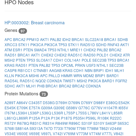
HPO Nodes
HP:0003002: Breast carcinoma
Genes
97
APC
BRCA2
PPM1D
AKT1
PALB2
IDH2
BRCA1
SLC22A18
BRCA1
SDHB
XRCC3
STK11
PIK3CA
PIK3CA
TP53
STK11
RAD51D
SDHD
RNF43
AKT1
ATM
ESR1
PTEN
SMAD4
TP53
NTHL1
MRE11
CHEK2
PALB2
BRCA2
RAD51
BRCA1
AKT1
CHEK2
CHEK2
RAD51C
RAD50
POLD1
CHEK2
ATR
MSH2
PTEN
TP53
SLC6A17
CDH1
COL14A1
POLE
SEC23B
TP53
BRCA1
KRAS
RAD51
PTEN
PALB2
TP53
OPCML
PRKN
USF3
NTHL1
SEC23B
CASP8
RB1CC1
CTNNB1
AAGAB
KRAS
CDH1
NBN
BRIP1
IDH1
MLH1
KLLN
PIK3CA
MSH6
APC
PALLD
HMMR
WRN
MDM2
BRIP1
BARD1
RAD54L
RAD51C
NQO2
CDKN2A
TWIST1
MSH2
PIK3CA
BARD1
FGFR2
SDHC
AKT1
MLH1
PHB
BRCA1
BRCA2
BRCA2
CDKN2A
Protein Mutations
73
A289T
A864V
C3435T
D538G
D769H
D769N
D769Y
D988Y
E380Q
E542K
E545K
E709K
E757A
G309A
G309E
G598V
G776C
G776V
H1047R
I655V
I767M
L536H
L536P
L536Q
L536R
L755P
L755S
L786V
L841V
L858R
L861Q
L869R
P125A
P12A
P13K
P187S
P535H
P596L
R108K
R222C
R572Y
R678Q
R831C
R831H
R849W
R896C
S310F
S310Y
S463P
S653C
S768I
S8814A
S9313A
T47D
T733I
T790M
T798I
T798M
T862I
V244M
V534E
V600E
V659E
V697L
V742I
V769M
V773M
V774M
V777L
V842I