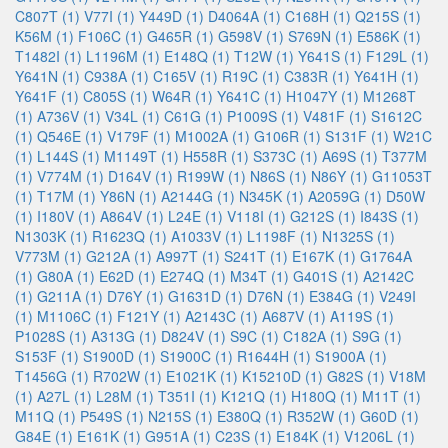
C807T (1)
V77I (1)
Y449D (1)
D4064A (1)
C168H (1)
Q215S (1)
K56M (1)
F106C (1)
G465R (1)
G598V (1)
S769N (1)
E586K (1)
T1482I (1)
L1196M (1)
E148Q (1)
T12W (1)
Y641S (1)
F129L (1)
Y641N (1)
C938A (1)
C165V (1)
R19C (1)
C383R (1)
Y641H (1)
Y641F (1)
C805S (1)
W64R (1)
Y641C (1)
H1047Y (1)
M1268T
(1)
A736V (1)
V34L (1)
C61G (1)
P1009S (1)
V481F (1)
S1612C
(1)
Q546E (1)
V179F (1)
M1002A (1)
G106R (1)
S131F (1)
W21C
(1)
L144S (1)
M1149T (1)
H558R (1)
S373C (1)
A69S (1)
T377M
(1)
V774M (1)
D164V (1)
R199W (1)
N86S (1)
N86Y (1)
G11053T
(1)
T17M (1)
Y86N (1)
A2144G (1)
N345K (1)
A2059G (1)
D50W
(1)
I180V (1)
A864V (1)
L24E (1)
V118I (1)
G212S (1)
I843S (1)
N1303K (1)
R1623Q (1)
A1033V (1)
L1198F (1)
N1325S (1)
V773M (1)
G212A (1)
A997T (1)
S241T (1)
E167K (1)
G1764A
(1)
G80A (1)
E62D (1)
E274Q (1)
M34T (1)
G401S (1)
A2142C
(1)
G211A (1)
D76Y (1)
G1631D (1)
D76N (1)
E384G (1)
V249I
(1)
M1106C (1)
F121Y (1)
A2143C (1)
A687V (1)
A119S (1)
P1028S (1)
A313G (1)
D824V (1)
S9C (1)
C182A (1)
S9G (1)
S153F (1)
S1900D (1)
S1900C (1)
R1644H (1)
S1900A (1)
T1456G (1)
R702W (1)
E1021K (1)
K15210D (1)
G82S (1)
V18M
(1)
A27L (1)
L28M (1)
T351I (1)
K121Q (1)
H180Q (1)
M11T (1)
M11Q (1)
P549S (1)
N215S (1)
E380Q (1)
R352W (1)
G60D (1)
G84E (1)
E161K (1)
G951A (1)
C23S (1)
E184K (1)
V1206L (1)