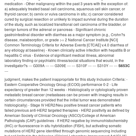
medication - Other malignancy within the past 3 years with the exception of:
a) adequately treated basal cell carcinoma, squamous cell skin cancer, or
thyroid cancer; b) cervix or vulva carcinoma in situ; c) cancer considered
cured by surgical resection or unlikely to impact survival during the duration
of the study, such as localized transitional cell carcinoma of the bladder, or
benign tumors of the adrenal or pancreas - Significant chronic
gastrointestinal disorder with diarrhea as a major symptom (e.g., Crohn?s
disease, malabsorption, or grade >= 2 National Cancer Institute [NCI]
Common Terminology Criteria for Adverse Events [CTCAE] v.4.0 diarrhea of
any etiology at baseline) - Known clinically active infection with hepatitis B or
hepatitis C virus - Evidence of significant medical illness, abnormal
laboratory finding or psychiatric illness/social situations that would, in the
investigator?s --- G309A --- --- G309E --- --- S310F --- --- S310Y --- ---
S653C
---
judgment, makes the patient inappropriate for this study Inclusion Criteria: -
Eastern Cooperative Oncology Group (ECOG) performance 0-2 - Life
expectancy of greater than 12 weeks - Histologically or cytologically proven
metastatic breast cancer (metastases can be proven with imaging results in
certain circumstances provided that the initial tumor was demonstrated
histologically) - Stage IV HER2/Neu positive breast cancer patients who
failed previous anti-HER2 targeted therapies - HER2 positivity as defined by
American Society of Clinical Oncology (ASCO)/College of American
Pathologists (CAP) guidelines - If HER2 negative by immunohistochemistry
(IHC) or fluorescence in situ hybridization (FISH), but activating somatic
mutations of HER2 gene identified through genomic sequencing including
but not limited to the following (Clinical Laboratory Improvement Act [CLIA]