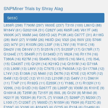
SNPMiner Trials by Shray Alag
S653C
L858R (298)
T790M (297)
V600E (237)
T315I (100)
L861Q (88)
M184V (61)
G20210A (51)
C282Y (49)
K65R (48)
V617F (48)
V600K (47)
V66M (44)
G551D (42)
P13K (40)
C677T (31)
A118G
(28)
I84V (27)
V158M (26)
H63D (24)
V32I (24)
I50V (23)
S768I
(22)
I47V (21)
K103N (20)
L33F (19)
L76V (18)
Y181C (18)
D842V (18)
D816V (17)
S1251N (17)
S1255P (17)
G178R (17)
G1244E (17)
S549R (17)
G1349D (17)
V82A (16)
R117H (16)
T380A (16)
K27M (16)
S549N (16)
G551S (16)
M41L (15)
I54L
(15)
C3435T (15)
Q12H (14)
K219Q (14)
Q151M (14)
G719A
(13)
L90M (13)
L89V (13)
C797S (13)
P4503A (12)
G11778A (12)
L74V (12)
E138A (12)
M46I (12)
D67N (12)
K70E (12)
K70R (12)
I54M (12)
G12C (12)
V11I (12)
L210W (12)
G48V (11)
D961H
(11)
T74P (11)
R192G (11)
E255K (11)
Y188L (11)
R132H (11)
V299L (10)
G12D (10)
G2677T (9)
L265P (9)
V30M (9)
K101E (9)
G1691A (8)
T25W (8)
T215Y (8)
I50L (8)
G12V (8)
M184I (8)
H221Y (8)
Y253H (8)
F317L (7)
V106A (7)
S298P (7)
M230I (7)
L100I (7)
C1236T (7)
V600D (7)
N155H (6)
Y93H (6)
F227C (6)
F359C (6)
V108I (6)
A3243G (6)
G73S (6)
P12A (6)
Q148H (6)