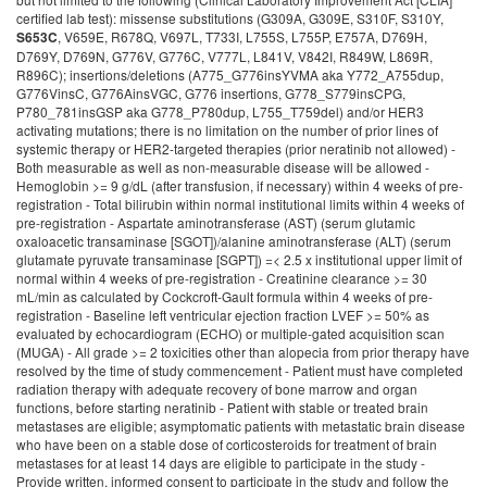
certified lab test): missense substitutions (G309A, G309E, S310F, S310Y,
, V659E, R678Q, V697L, T733I, L755S, L755P, E757A, D769H,
S653C
D769Y, D769N, G776V, G776C, V777L, L841V, V842I, R849W, L869R,
R896C); insertions/deletions (A775_G776insYVMA aka Y772_A755dup,
G776VinsC, G776AinsVGC, G776 insertions, G778_S779insCPG,
P780_781insGSP aka G778_P780dup, L755_T759del) and/or HER3
activating mutations; there is no limitation on the number of prior lines of
systemic therapy or HER2-targeted therapies (prior neratinib not allowed) -
Both measurable as well as non-measurable disease will be allowed -
Hemoglobin >= 9 g/dL (after transfusion, if necessary) within 4 weeks of pre-
registration - Total bilirubin within normal institutional limits within 4 weeks of
pre-registration - Aspartate aminotransferase (AST) (serum glutamic
oxaloacetic transaminase [SGOT])/alanine aminotransferase (ALT) (serum
glutamate pyruvate transaminase [SGPT]) =< 2.5 x institutional upper limit of
normal within 4 weeks of pre-registration - Creatinine clearance >= 30
mL/min as calculated by Cockcroft-Gault formula within 4 weeks of pre-
registration - Baseline left ventricular ejection fraction LVEF >= 50% as
evaluated by echocardiogram (ECHO) or multiple-gated acquisition scan
(MUGA) - All grade >= 2 toxicities other than alopecia from prior therapy have
resolved by the time of study commencement - Patient must have completed
radiation therapy with adequate recovery of bone marrow and organ
functions, before starting neratinib - Patient with stable or treated brain
metastases are eligible; asymptomatic patients with metastatic brain disease
who have been on a stable dose of corticosteroids for treatment of brain
metastases for at least 14 days are eligible to participate in the study -
Provide written, informed consent to participate in the study and follow the