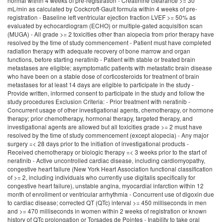
normal within 4 weeks of pre-registration - Creatinine clearance >= 30
mL/min as calculated by Cockcroft-Gault formula within 4 weeks of pre-
registration - Baseline left ventricular ejection fraction LVEF >= 50% as
evaluated by echocardiogram (ECHO) or multiple-gated acquisition scan
(MUGA) - All grade >= 2 toxicities other than alopecia from prior therapy have
resolved by the time of study commencement - Patient must have completed
radiation therapy with adequate recovery of bone marrow and organ
functions, before starting neratinib - Patient with stable or treated brain
metastases are eligible; asymptomatic patients with metastatic brain disease
who have been on a stable dose of corticosteroids for treatment of brain
metastases for at least 14 days are eligible to participate in the study -
Provide written, informed consent to participate in the study and follow the
study procedures Exclusion Criteria: - Prior treatment with neratinib -
Concurrent usage of other investigational agents, chemotherapy, or hormone
therapy; prior chemotherapy, hormonal therapy, targeted therapy, and
investigational agents are allowed but all toxicities grade >= 2 must have
resolved by the time of study commencement (except alopecia) - Any major
surgery =< 28 days prior to the initiation of investigational products -
Received chemotherapy or biologic therapy =< 3 weeks prior to the start of
neratinib - Active uncontrolled cardiac disease, including cardiomyopathy,
congestive heart failure (New York Heart Association functional classification
of >= 2, including individuals who currently use digitalis specifically for
congestive heart failure), unstable angina, myocardial infarction within 12
month of enrollment or ventricular arrhythmia - Concurrent use of digoxin due
to cardiac disease; corrected QT (QTc) interval >= 450 milliseconds in men
and >= 470 milliseconds in women within 2 weeks of registration or known
history of QTc prolongation or Torsades de Pointes - Inability to take oral