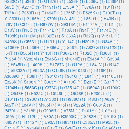
R230C (1)
S366T (1)
G1376T (1)
L536R (1)
L536Q (1)
L536P (1)
S65D (1)
A277G (1)
T1191I (1)
L755A (1)
T878A (1)
H131R (1)
T97A (1)
P253R (1)
C1494T (1)
L755P (1)
E525K (1)
C102T (1)
Y1253D (1)
G196A (1)
K70N (1)
A145T (1)
L861G (1)
H43R (1)
I76V (1)
C344T (1)
R677W (1)
S9313A (1)
F1174V (1)
I112T (1)
G10V (1)
R10C (1)
F1174L (1)
R10A (1)
R34P (1)
F1174C (1)
R108K (1)
I112M (1)
I332E (1)
S1369A (1)
R32Q (1)
V151L (1)
N409S (1)
C563T (1)
I113T (1)
Y114C (1)
N291S (1)
G34A (1)
G1069R (1)
L536H (1)
R896C (1)
S567L (1)
A827G (1)
G12S (1)
I54T (1)
D565H (1)
Y113H (1)
P367L (1)
R102G (1)
R368H (1)
P125A (1)
V282M (1)
E545G (1)
M1040E (1)
E545A (1)
G398A
(1)
E545D (1)
L409P (1)
S1787N (1)
G12A (1)
L841V (1)
R14C
(1)
S9333A (1)
V943A (1)
Q148K (1)
M1043I (1)
T416P (1)
A3669G (1)
R38H (1)
T961C (1)
T961G (1)
L84F (1)
V1110L (1)
E326K (1)
S108N (1)
C365Y (1)
A719G (1)
D237E (1)
G37R (1)
D104N (1)
S653C (1)
Y376C (1)
G3514C (1)
G594A (1)
G190C
(1)
Q546R (1)
F522C (1)
Q546L (1)
Q546K (1)
F2004L (1)
D101H (1)
T393C (1)
A1330T (1)
R988C (1)
H48Q (1)
A62V (1)
A62T (1)
L84V (1)
M165I (1)
V75I (1)
V222A (1)
G681A (1)
P479L (1)
Y318F (1)
G908R (1)
V75M (1)
D101Y (1)
I10F (1)
D90V (1)
H1112L (1)
V30A (1)
R3500Q (1)
S282R (1)
D919G (1)
I665V (1)
H1112Y (1)
D90A (1)
R831H (1)
C385A (1)
M95L (1)
G1170S (1)
V244M (1)
G17T (1)
S26E (1)
N251K (1)
G464V (1)