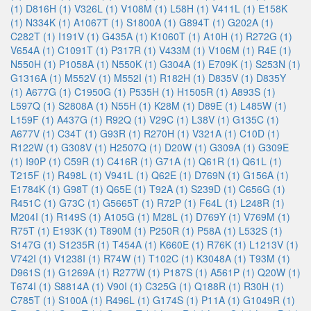
(1)
D816H (1)
V326L (1)
V108M (1)
L58H (1)
V411L (1)
E158K
(1)
N334K (1)
A1067T (1)
S1800A (1)
G894T (1)
G202A (1)
C282T (1)
I191V (1)
G435A (1)
K1060T (1)
A10H (1)
R272G (1)
V654A (1)
C1091T (1)
P317R (1)
V433M (1)
V106M (1)
R4E (1)
N550H (1)
P1058A (1)
N550K (1)
G304A (1)
E709K (1)
S253N (1)
G1316A (1)
M552V (1)
M552I (1)
R182H (1)
D835V (1)
D835Y
(1)
A677G (1)
C1950G (1)
P535H (1)
H1505R (1)
A893S (1)
L597Q (1)
S2808A (1)
N55H (1)
K28M (1)
D89E (1)
L485W (1)
L159F (1)
A437G (1)
R92Q (1)
V29C (1)
L38V (1)
G135C (1)
A677V (1)
C34T (1)
G93R (1)
R270H (1)
V321A (1)
C10D (1)
R122W (1)
G308V (1)
H2507Q (1)
D20W (1)
G309A (1)
G309E
(1)
I90P (1)
C59R (1)
C416R (1)
G71A (1)
Q61R (1)
Q61L (1)
T215F (1)
R498L (1)
V941L (1)
Q62E (1)
D769N (1)
G156A (1)
E1784K (1)
G98T (1)
Q65E (1)
T92A (1)
S239D (1)
C656G (1)
R451C (1)
G73C (1)
G5665T (1)
R72P (1)
F64L (1)
L248R (1)
M204I (1)
R149S (1)
A105G (1)
M28L (1)
D769Y (1)
V769M (1)
R75T (1)
E193K (1)
T890M (1)
P250R (1)
P58A (1)
L532S (1)
S147G (1)
S1235R (1)
T454A (1)
K660E (1)
R76K (1)
L1213V (1)
V742I (1)
V1238I (1)
R74W (1)
T102C (1)
K3048A (1)
T93M (1)
D961S (1)
G1269A (1)
R277W (1)
P187S (1)
A561P (1)
Q20W (1)
T674I (1)
S8814A (1)
V90I (1)
C325G (1)
Q188R (1)
R30H (1)
C785T (1)
S100A (1)
R496L (1)
G174S (1)
P11A (1)
G1049R (1)