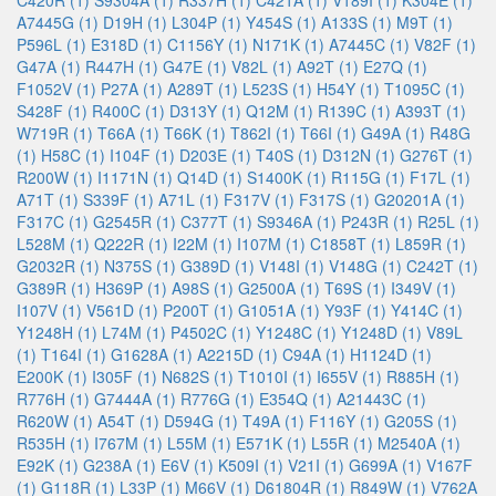
C420R (1)
S9304A (1)
R337H (1)
C421A (1)
V189I (1)
K304E (1)
A7445G (1)
D19H (1)
L304P (1)
Y454S (1)
A133S (1)
M9T (1)
P596L (1)
E318D (1)
C1156Y (1)
N171K (1)
A7445C (1)
V82F (1)
G47A (1)
R447H (1)
G47E (1)
V82L (1)
A92T (1)
E27Q (1)
F1052V (1)
P27A (1)
A289T (1)
L523S (1)
H54Y (1)
T1095C (1)
S428F (1)
R400C (1)
D313Y (1)
Q12M (1)
R139C (1)
A393T (1)
W719R (1)
T66A (1)
T66K (1)
T862I (1)
T66I (1)
G49A (1)
R48G
(1)
H58C (1)
I104F (1)
D203E (1)
T40S (1)
D312N (1)
G276T (1)
R200W (1)
I1171N (1)
Q14D (1)
S1400K (1)
R115G (1)
F17L (1)
A71T (1)
S339F (1)
A71L (1)
F317V (1)
F317S (1)
G20201A (1)
F317C (1)
G2545R (1)
C377T (1)
S9346A (1)
P243R (1)
R25L (1)
L528M (1)
Q222R (1)
I22M (1)
I107M (1)
C1858T (1)
L859R (1)
G2032R (1)
N375S (1)
G389D (1)
V148I (1)
V148G (1)
C242T (1)
G389R (1)
H369P (1)
A98S (1)
G2500A (1)
T69S (1)
I349V (1)
I107V (1)
V561D (1)
P200T (1)
G1051A (1)
Y93F (1)
Y414C (1)
Y1248H (1)
L74M (1)
P4502C (1)
Y1248C (1)
Y1248D (1)
V89L
(1)
T164I (1)
G1628A (1)
A2215D (1)
C94A (1)
H1124D (1)
E200K (1)
I305F (1)
N682S (1)
T1010I (1)
I655V (1)
R885H (1)
R776H (1)
G7444A (1)
R776G (1)
E354Q (1)
A21443C (1)
R620W (1)
A54T (1)
D594G (1)
T49A (1)
F116Y (1)
G205S (1)
R535H (1)
I767M (1)
L55M (1)
E571K (1)
L55R (1)
M2540A (1)
E92K (1)
G238A (1)
E6V (1)
K509I (1)
V21I (1)
G699A (1)
V167F
(1)
G118R (1)
L33P (1)
M66V (1)
D61804R (1)
R849W (1)
V762A