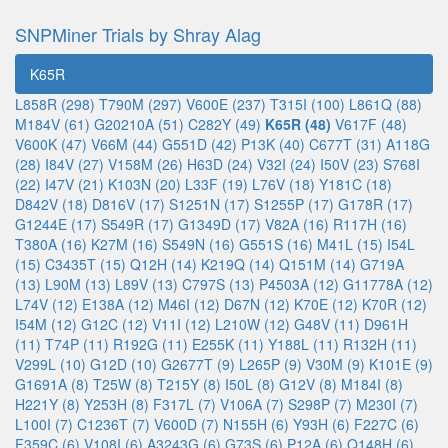
SNPMiner Trials by Shray Alag
K65R
L858R (298)
T790M (297)
V600E (237)
T315I (100)
L861Q (88)
M184V (61)
G20210A (51)
C282Y (49)
K65R (48)
V617F (48)
V600K (47)
V66M (44)
G551D (42)
P13K (40)
C677T (31)
A118G
(28)
I84V (27)
V158M (26)
H63D (24)
V32I (24)
I50V (23)
S768I
(22)
I47V (21)
K103N (20)
L33F (19)
L76V (18)
Y181C (18)
D842V (18)
D816V (17)
S1251N (17)
S1255P (17)
G178R (17)
G1244E (17)
S549R (17)
G1349D (17)
V82A (16)
R117H (16)
T380A (16)
K27M (16)
S549N (16)
G551S (16)
M41L (15)
I54L
(15)
C3435T (15)
Q12H (14)
K219Q (14)
Q151M (14)
G719A
(13)
L90M (13)
L89V (13)
C797S (13)
P4503A (12)
G11778A (12)
L74V (12)
E138A (12)
M46I (12)
D67N (12)
K70E (12)
K70R (12)
I54M (12)
G12C (12)
V11I (12)
L210W (12)
G48V (11)
D961H
(11)
T74P (11)
R192G (11)
E255K (11)
Y188L (11)
R132H (11)
V299L (10)
G12D (10)
G2677T (9)
L265P (9)
V30M (9)
K101E (9)
G1691A (8)
T25W (8)
T215Y (8)
I50L (8)
G12V (8)
M184I (8)
H221Y (8)
Y253H (8)
F317L (7)
V106A (7)
S298P (7)
M230I (7)
L100I (7)
C1236T (7)
V600D (7)
N155H (6)
Y93H (6)
F227C (6)
F359C (6)
V108I (6)
A3243G (6)
G73S (6)
P12A (6)
Q148H (6)