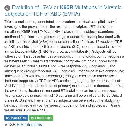
Evolution of L74V or
Mutations in VIremic
K65R
6
Subjects on TDF or ABC (EVITA)
This is a multicenter, open-label, non-randomized, dual-arm pilot study to
investigate the prevalence of the reverse transcriptase (RT) resistance
mutations,
/x or L74V/x, in HIV-1 plasma from subjects experiencing
K65R
confirmed first-time incomplete virologic suppression during treatment with
an initial antiretroviral (ARV) regimen consisting of at least 12 weeks of TDF
or ABC + emtricitabine (FTC) or lamivudine (3TC) + non-nucleoside reverse
transcriptase inhibitor (NNRTI) or protease inhibitor (PI). Subjects will be
followed until a substantial loss of virologic or immunologic control requires a
treatment switch. Confirmed first-time incomplete virologic suppression is
defined as an initial plasma HIV-1 RNA response < 400 copies/mL, and
subsequent virologic rebound > 400 copies/mL measured at two consecutive
times. Subjects will have a screening genotype to establish adherence to
their non-suppressive TDF- or ABC-containing regimen by the presence of
M184V (or other treatment-related primary) mutation and to demonstrate that
the evolution of treatment-emergent RT mutations can be characterized.
Twenty subjects (a maximum of 10 per arm) will be enrolled at 10-20 United
States (U.S.) sites. If fewer than 20 subjects can be enrolled, the study may
be discontinued early by the sponsor. Equal numbers of subjects on Arm A
versus Arm B will be a goal.
NCT00312169
HIV Infections
MeSH:
HIV Infections