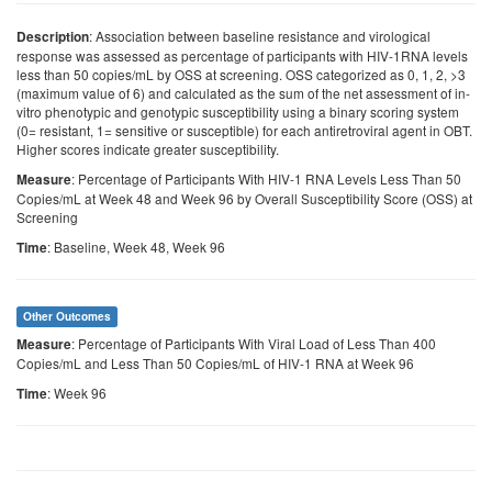
: Association between baseline resistance and virological
Description
response was assessed as percentage of participants with HIV-1RNA levels
less than 50 copies/mL by OSS at screening. OSS categorized as 0, 1, 2, >3
(maximum value of 6) and calculated as the sum of the net assessment of in-
vitro phenotypic and genotypic susceptibility using a binary scoring system
(0= resistant, 1= sensitive or susceptible) for each antiretroviral agent in OBT.
Higher scores indicate greater susceptibility.
: Percentage of Participants With HIV-1 RNA Levels Less Than 50
Measure
Copies/mL at Week 48 and Week 96 by Overall Susceptibility Score (OSS) at
Screening
: Baseline, Week 48, Week 96
Time
Other Outcomes
: Percentage of Participants With Viral Load of Less Than 400
Measure
Copies/mL and Less Than 50 Copies/mL of HIV-1 RNA at Week 96
: Week 96
Time