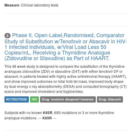
: Clinical laboratory tests
Measure
Phase II, Open-Label,Randomised, Comparator
5
Study of Substitution w/Tenofovir or Abacavir in HIV-
1 Infected Individuals, w/Viral Load Less 50
Copies/mL, Receiving a Thymidine Analogue
(Zidovudine or Stavudine) as Part of HAART.
This 48 week study is designed to compare the substitution of the thymidine
analogues zidovudine (ZDV) or stavudine (D4T) with either tenofovir DF or
abacavir, in patients treated with highly active antiretroviral therapy (HAART),
and show improved outcomes on total limb fat mass, improved body shape
by dual energy x-ray absorptiometry (DEXA) and computed tomography (CT)
scans and improved cholesterol and tryglicerides.
NCT00270556
HIV
Drug: tenofovir disoproxil fumarate
Drug: Abacavir
Subjects with no known
, 69S mutations or 3 or more thymidine
K65R
analogue mutations. ---
---
K65R