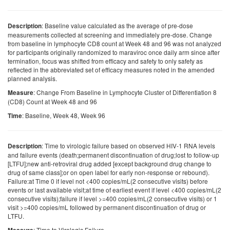
: Baseline value calculated as the average of pre-dose
Description
measurements collected at screening and immediately pre-dose. Change
from baseline in lymphocyte CD8 count at Week 48 and 96 was not analyzed
for participants originally randomized to maraviroc once daily arm since after
termination, focus was shifted from efficacy and safety to only safety as
reflected in the abbreviated set of efficacy measures noted in the amended
planned analysis.
: Change From Baseline in Lymphocyte Cluster of Differentiation 8
Measure
(CD8) Count at Week 48 and 96
: Baseline, Week 48, Week 96
Time
: Time to virologic failure based on observed HIV-1 RNA levels
Description
and failure events (death;permanent discontinuation of drug;lost to follow-up
[LTFU];new anti-retroviral drug added [except background drug change to
drug of same class];or on open label for early non-response or rebound).
Failure:at Time 0 if level not <400 copies/mL(2 consecutive visits) before
events or last available visit;at time of earliest event if level <400 copies/mL(2
consecutive visits);failure if level >=400 copies/mL(2 consecutive visits) or 1
visit >=400 copies/mL followed by permanent discontinuation of drug or
LTFU.
: Time to Virologic Failure