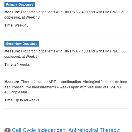
Primary Outcomes
: Proportion of patients with HIV RNA < 400 and with HIV RNA < 50
Measure
copies/mL at Week 48
: Week 48
Time
Secondary Outcomes
: Proportion of patients with HIV RNA < 400 and with HIV RNA < 50
Measure
copies/mL at Week 24
: 24 weeks
Time
: Time to failure or ART discontinuation. Virological failure is defined
Measure
as 2 consecutive measurements 4 weeks apart with viral load of HIV-RNA >
400 copies/mL
: Up to 48 weeks
Time
Cell Cycle Independent Antiretroviral Therapy:
8