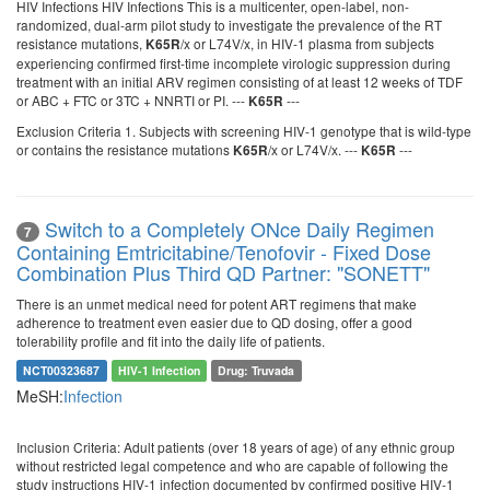
HIV Infections HIV Infections This is a multicenter, open-label, non-
randomized, dual-arm pilot study to investigate the prevalence of the RT
resistance mutations,
/x or L74V/x, in HIV-1 plasma from subjects
K65R
experiencing confirmed first-time incomplete virologic suppression during
treatment with an initial ARV regimen consisting of at least 12 weeks of TDF
or ABC + FTC or 3TC + NNRTI or PI. ---
---
K65R
Exclusion Criteria 1. Subjects with screening HIV-1 genotype that is wild-type
or contains the resistance mutations
/x or L74V/x. ---
---
K65R
K65R
Switch to a Completely ONce Daily Regimen
7
Containing Emtricitabine/Tenofovir - Fixed Dose
Combination Plus Third QD Partner: "SONETT"
There is an unmet medical need for potent ART regimens that make
adherence to treatment even easier due to QD dosing, offer a good
tolerability profile and fit into the daily life of patients.
NCT00323687
HIV-1 Infection
Drug: Truvada
MeSH:
Infection
Inclusion Criteria: Adult patients (over 18 years of age) of any ethnic group
without restricted legal competence and who are capable of following the
study instructions HIV-1 infection documented by confirmed positive HIV-1