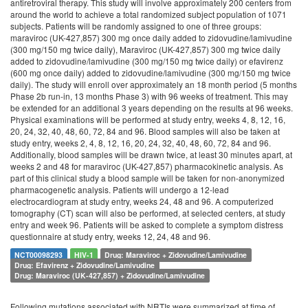
antiretroviral therapy. This study will involve approximately 200 centers from
around the world to achieve a total randomized subject population of 1071
subjects. Patients will be randomly assigned to one of three groups:
maraviroc (UK-427,857) 300 mg once daily added to zidovudine/lamivudine
(300 mg/150 mg twice daily), Maraviroc (UK-427,857) 300 mg twice daily
added to zidovudine/lamivudine (300 mg/150 mg twice daily) or efavirenz
(600 mg once daily) added to zidovudine/lamivudine (300 mg/150 mg twice
daily). The study will enroll over approximately an 18 month period (5 months
Phase 2b run-in, 13 months Phase 3) with 96 weeks of treatment. This may
be extended for an additional 3 years depending on the results at 96 weeks.
Physical examinations will be performed at study entry, weeks 4, 8, 12, 16,
20, 24, 32, 40, 48, 60, 72, 84 and 96. Blood samples will also be taken at
study entry, weeks 2, 4, 8, 12, 16, 20, 24, 32, 40, 48, 60, 72, 84 and 96.
Additionally, blood samples will be drawn twice, at least 30 minutes apart, at
weeks 2 and 48 for maraviroc (UK-427,857) pharmacokinetic analysis. As
part of this clinical study a blood sample will be taken for non-anonymized
pharmacogenetic analysis. Patients will undergo a 12-lead
electrocardiogram at study entry, weeks 24, 48 and 96. A computerized
tomography (CT) scan will also be performed, at selected centers, at study
entry and week 96. Patients will be asked to complete a symptom distress
questionnaire at study entry, weeks 12, 24, 48 and 96.
NCT00098293
HIV-1
Drug: Maraviroc + Zidovudine/Lamivudine
Drug: Efavirenz + Zidovudine/Lamivudine
Drug: Maraviroc (UK-427,857) + Zidovudine/Lamivudine
Following mutations associated with NRTIs were summarized at time of