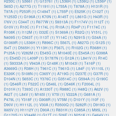
R230C (1)
S366T (1)
G1376T (1)
L536R (1)
L536Q (1)
L536P (1)
S65D (1)
A277G (1)
T1191I (1)
L755A (1)
T878A (1)
H131R (1)
T97A (1)
P253R (1)
C1494T (1)
L755P (1)
E525K (1)
C102T (1)
Y1253D (1)
G196A (1)
K70N (1)
A145T (1)
L861G (1)
H43R (1)
I76V (1)
C344T (1)
R677W (1)
S9313A (1)
F1174V (1)
I112T (1)
G10V (1)
R10C (1)
F1174L (1)
R10A (1)
R34P (1)
F1174C (1)
R108K (1)
I112M (1)
I332E (1)
S1369A (1)
R32Q (1)
V151L (1)
N409S (1)
C563T (1)
I113T (1)
Y114C (1)
N291S (1)
G34A (1)
G1069R (1)
L536H (1)
R896C (1)
S567L (1)
A827G (1)
G12S (1)
I54T (1)
D565H (1)
Y113H (1)
P367L (1)
R102G (1)
R368H (1)
P125A (1)
V282M (1)
E545G (1)
M1040E (1)
E545A (1)
G398A
(1)
E545D (1)
L409P (1)
S1787N (1)
G12A (1)
L841V (1)
R14C
(1)
S9333A (1)
V943A (1)
Q148K (1)
M1043I (1)
T416P (1)
A3669G (1)
R38H (1)
T961C (1)
T961G (1)
L84F (1)
V1110L (1)
E326K (1)
S108N (1)
C365Y (1)
A719G (1)
D237E (1)
G37R (1)
D104N (1)
S653C (1)
Y376C (1)
G3514C (1)
G594A (1)
G190C
(1)
Q546R (1)
F522C (1)
Q546L (1)
Q546K (1)
F2004L (1)
D101H (1)
T393C (1)
A1330T (1)
R988C (1)
H48Q (1)
A62V (1)
A62T (1)
L84V (1)
M165I (1)
V75I (1)
V222A (1)
G681A (1)
P479L (1)
Y318F (1)
G908R (1)
V75M (1)
D101Y (1)
I10F (1)
D90V (1)
H1112L (1)
V30A (1)
R3500Q (1)
S282R (1)
D919G (1)
I665V (1)
H1112Y (1)
D90A (1)
R831H (1)
C385A (1)
M95L (1)
G1170S (1)
V244M (1)
G17T (1)
S26E (1)
N251K (1)
G464V (1)