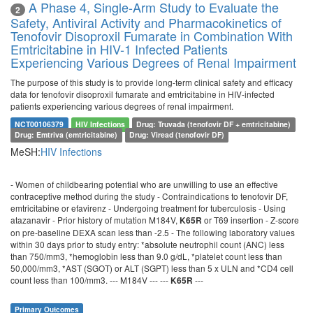
A Phase 4, Single-Arm Study to Evaluate the
2
Safety, Antiviral Activity and Pharmacokinetics of
Tenofovir Disoproxil Fumarate in Combination With
Emtricitabine in HIV-1 Infected Patients
Experiencing Various Degrees of Renal Impairment
The purpose of this study is to provide long-term clinical safety and efficacy
data for tenofovir disoproxil fumarate and emtricitabine in HIV-infected
patients experiencing various degrees of renal impairment.
NCT00106379
HIV Infections
Drug: Truvada (tenofovir DF + emtricitabine)
Drug: Emtriva (emtricitabine)
Drug: Viread (tenofovir DF)
MeSH:
HIV Infections
- Women of childbearing potential who are unwilling to use an effective
contraceptive method during the study - Contraindications to tenofovir DF,
emtricitabine or efavirenz - Undergoing treatment for tuberculosis - Using
atazanavir - Prior history of mutation M184V,
or T69 insertion - Z-score
K65R
on pre-baseline DEXA scan less than -2.5 - The following laboratory values
within 30 days prior to study entry: *absolute neutrophil count (ANC) less
than 750/mm3, *hemoglobin less than 9.0 g/dL, *platelet count less than
50,000/mm3, *AST (SGOT) or ALT (SGPT) less than 5 x ULN and *CD4 cell
count less than 100/mm3. --- M184V --- ---
---
K65R
Primary Outcomes