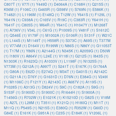
C807T (1)
V77I (1)
Y449D (1)
D4064A (1)
C168H (1)
Q215S (1)
K56M (1)
F106C (1)
G465R (1)
G598V (1)
S769N (1)
E586K (1)
T1482I (1)
L1196M (1)
E148Q (1)
T12W (1)
Y641S (1)
F129L (1)
Y641N (1)
C938A (1)
C165V (1)
R19C (1)
C383R (1)
Y641H (1)
Y641F (1)
C805S (1)
W64R (1)
Y641C (1)
H1047Y (1)
M1268T
(1)
A736V (1)
V34L (1)
C61G (1)
P1009S (1)
V481F (1)
S1612C
(1)
Q546E (1)
V179F (1)
M1002A (1)
G106R (1)
S131F (1)
W21C
(1)
L144S (1)
M1149T (1)
H558R (1)
S373C (1)
A69S (1)
T377M
(1)
V774M (1)
D164V (1)
R199W (1)
N86S (1)
N86Y (1)
G11053T
(1)
T17M (1)
Y86N (1)
A2144G (1)
N345K (1)
A2059G (1)
D50W
(1)
I180V (1)
A864V (1)
L24E (1)
V118I (1)
G212S (1)
I843S (1)
N1303K (1)
R1623Q (1)
A1033V (1)
L1198F (1)
N1325S (1)
V773M (1)
G212A (1)
A997T (1)
S241T (1)
E167K (1)
G1764A
(1)
G80A (1)
E62D (1)
E274Q (1)
M34T (1)
G401S (1)
A2142C
(1)
G211A (1)
D76Y (1)
G1631D (1)
D76N (1)
E384G (1)
V249I
(1)
M1106C (1)
F121Y (1)
A2143C (1)
A687V (1)
A119S (1)
P1028S (1)
A313G (1)
D824V (1)
S9C (1)
C182A (1)
S9G (1)
S153F (1)
S1900D (1)
S1900C (1)
R1644H (1)
S1900A (1)
T1456G (1)
R702W (1)
E1021K (1)
K15210D (1)
G82S (1)
V18M
(1)
A27L (1)
L28M (1)
T351I (1)
K121Q (1)
H180Q (1)
M11T (1)
M11Q (1)
P549S (1)
N215S (1)
E380Q (1)
R352W (1)
G60D (1)
G84E (1)
E161K (1)
G951A (1)
C23S (1)
E184K (1)
V1206L (1)