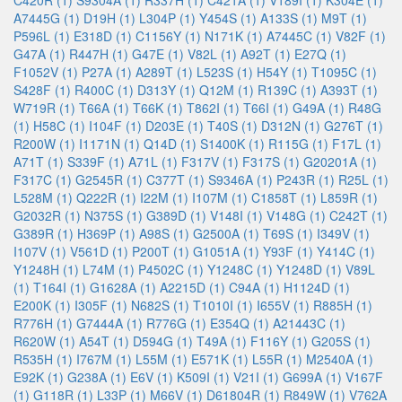
C420R (1)
S9304A (1)
R337H (1)
C421A (1)
V189I (1)
K304E (1)
A7445G (1)
D19H (1)
L304P (1)
Y454S (1)
A133S (1)
M9T (1)
P596L (1)
E318D (1)
C1156Y (1)
N171K (1)
A7445C (1)
V82F (1)
G47A (1)
R447H (1)
G47E (1)
V82L (1)
A92T (1)
E27Q (1)
F1052V (1)
P27A (1)
A289T (1)
L523S (1)
H54Y (1)
T1095C (1)
S428F (1)
R400C (1)
D313Y (1)
Q12M (1)
R139C (1)
A393T (1)
W719R (1)
T66A (1)
T66K (1)
T862I (1)
T66I (1)
G49A (1)
R48G
(1)
H58C (1)
I104F (1)
D203E (1)
T40S (1)
D312N (1)
G276T (1)
R200W (1)
I1171N (1)
Q14D (1)
S1400K (1)
R115G (1)
F17L (1)
A71T (1)
S339F (1)
A71L (1)
F317V (1)
F317S (1)
G20201A (1)
F317C (1)
G2545R (1)
C377T (1)
S9346A (1)
P243R (1)
R25L (1)
L528M (1)
Q222R (1)
I22M (1)
I107M (1)
C1858T (1)
L859R (1)
G2032R (1)
N375S (1)
G389D (1)
V148I (1)
V148G (1)
C242T (1)
G389R (1)
H369P (1)
A98S (1)
G2500A (1)
T69S (1)
I349V (1)
I107V (1)
V561D (1)
P200T (1)
G1051A (1)
Y93F (1)
Y414C (1)
Y1248H (1)
L74M (1)
P4502C (1)
Y1248C (1)
Y1248D (1)
V89L
(1)
T164I (1)
G1628A (1)
A2215D (1)
C94A (1)
H1124D (1)
E200K (1)
I305F (1)
N682S (1)
T1010I (1)
I655V (1)
R885H (1)
R776H (1)
G7444A (1)
R776G (1)
E354Q (1)
A21443C (1)
R620W (1)
A54T (1)
D594G (1)
T49A (1)
F116Y (1)
G205S (1)
R535H (1)
I767M (1)
L55M (1)
E571K (1)
L55R (1)
M2540A (1)
E92K (1)
G238A (1)
E6V (1)
K509I (1)
V21I (1)
G699A (1)
V167F
(1)
G118R (1)
L33P (1)
M66V (1)
D61804R (1)
R849W (1)
V762A