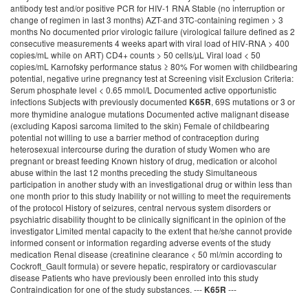
antibody test and/or positive PCR for HIV-1 RNA Stable (no interruption or
change of regimen in last 3 months) AZT-and 3TC-containing regimen > 3
months No documented prior virologic failure (virological failure defined as 2
consecutive measurements 4 weeks apart with viral load of HIV-RNA > 400
copies/mL while on ART) CD4+ counts > 50 cells/µL Viral load < 50
copies/mL Karnofsky performance status ≥ 80% For women with childbearing
potential, negative urine pregnancy test at Screening visit Exclusion Criteria:
Serum phosphate level < 0.65 mmol/L Documented active opportunistic
infections Subjects with previously documented
, 69S mutations or 3 or
K65R
more thymidine analogue mutations Documented active malignant disease
(excluding Kaposi sarcoma limited to the skin) Female of childbearing
potential not willing to use a barrier method of contraception during
heterosexual intercourse during the duration of study Women who are
pregnant or breast feeding Known history of drug, medication or alcohol
abuse within the last 12 months preceding the study Simultaneous
participation in another study with an investigational drug or within less than
one month prior to this study Inability or not willing to meet the requirements
of the protocol History of seizures, central nervous system disorders or
psychiatric disability thought to be clinically significant in the opinion of the
investigator Limited mental capacity to the extent that he/she cannot provide
informed consent or information regarding adverse events of the study
medication Renal disease (creatinine clearance < 50 ml/min according to
Cockroft_Gault formula) or severe hepatic, respiratory or cardiovascular
disease Patients who have previously been enrolled into this study
Contraindication for one of the study substances. ---
---
K65R