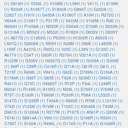
(1)
D816H (1)
V326L (1)
V108M (1)
L58H (1)
V411L (1)
E158K
(1)
N334K (1)
A1067T (1)
S1800A (1)
G894T (1)
G202A (1)
C282T (1)
I191V (1)
G435A (1)
K1060T (1)
A10H (1)
R272G (1)
V654A (1)
C1091T (1)
P317R (1)
V433M (1)
V106M (1)
R4E (1)
N550H (1)
P1058A (1)
N550K (1)
G304A (1)
E709K (1)
S253N (1)
G1316A (1)
M552V (1)
M552I (1)
R182H (1)
D835V (1)
D835Y
(1)
A677G (1)
C1950G (1)
P535H (1)
H1505R (1)
A893S (1)
L597Q (1)
S2808A (1)
N55H (1)
K28M (1)
D89E (1)
L485W (1)
L159F (1)
A437G (1)
R92Q (1)
V29C (1)
L38V (1)
G135C (1)
A677V (1)
C34T (1)
G93R (1)
R270H (1)
V321A (1)
C10D (1)
R122W (1)
G308V (1)
H2507Q (1)
D20W (1)
G309A (1)
G309E
(1)
I90P (1)
C59R (1)
C416R (1)
G71A (1)
Q61R (1)
Q61L (1)
T215F (1)
R498L (1)
V941L (1)
Q62E (1)
D769N (1)
G156A (1)
E1784K (1)
G98T (1)
Q65E (1)
T92A (1)
S239D (1)
C656G (1)
R451C (1)
G73C (1)
G5665T (1)
R72P (1)
F64L (1)
L248R (1)
M204I (1)
R149S (1)
A105G (1)
M28L (1)
D769Y (1)
V769M (1)
R75T (1)
E193K (1)
T890M (1)
P250R (1)
P58A (1)
L532S (1)
S147G (1)
S1235R (1)
T454A (1)
K660E (1)
R76K (1)
L1213V (1)
V742I (1)
V1238I (1)
R74W (1)
T102C (1)
K3048A (1)
T93M (1)
D961S (1)
G1269A (1)
R277W (1)
P187S (1)
A561P (1)
Q20W (1)
T674I (1)
S8814A (1)
V90I (1)
C325G (1)
Q188R (1)
R30H (1)
C785T (1)
S100A (1)
R496L (1)
G174S (1)
P11A (1)
G1049R (1)