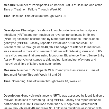
: Number of Participants Per Tropism Status at Baseline and at the
Measure
Time of Treatment Failure Through Week 96
: Baseline, time of failure through Week 96
Time
: Phenotypic resistance to nucleoside reverse transcriptase
Description
inhibitors (NRTIs) and non-nucleoside reverse transcriptase inhibitors
(NNRTIs) assessed at screening by Monogram Bioscience PhenoSense
genotype (MBPSGT) assay, repeated if viral load >500 copies/mL at
treatment failure through week 48, 96. Phenotypic resistance to maraviroc
was assumed in maraviroc treatment failures with X4-using virus and in R5
maraviroc treatment failures using Monogram Bioscience PhenoSense Entry
Assay. Phenotypic resistance to zidovudine, lamivudine, efavirenz and
maraviroc at time of failure was summarized.
: Number of Participants With Phenotypic Resistance at Time of
Measure
Treatment Failure Through Week 48 and 96
: Screening, time of failure through Week 48, Week 96
Time
: Genotypic resistance to NRTIs was assessed by identification of
Description
relevant mutations at screening using MBPSGT assay and repeated for all
participants with HIV-1 viral load more than 500 copies/mL at treatment
failure through week 48 and week 96. Following mutations associated with