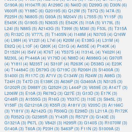
G190A (6)
H1047R (6)
A1298C (6)
N40D (6)
D299G (6)
D30N (6)
V600R (6)
Y188C (6)
G2019S (6)
Q12W (5)
T87Q (5)
I47A (5)
P225H (5)
N680S (5)
G93A (5)
M204V (5)
L755S (5)
Y115F (5)
E545K (5)
G190S (5)
N363S (5)
E542K (5)
I10A (5)
V179L (5)
L24I (5)
N88S (5)
A2143G (5)
T399I (5)
M36I (5)
F53L (5)
T315A
(5)
R132C (5)
V777L (5)
T1405N (4)
I148M (4)
N370S (4)
Q16W
(4)
L98H (4)
V122I (4)
L74I (4)
K20M (4)
E138G (4)
L31M (4)
E92Q (4)
L10F (4)
Q80K (4)
C31G (4)
A455E (4)
P140K (4)
D1152H (4)
I54V (4)
K76T (4)
Y537S (4)
I1314L (4)
Y402H (4)
M230L (4)
P1446A (4)
V179D (4)
N88D (4)
A6986G (4)
G970R
(4)
Y181I (4)
M235T (4)
S310F (4)
R263K (4)
D538G (4)
E23K
(4)
T14484C (3)
D579G (3)
G719C (3)
R206H (3)
S1400A (3)
S1400I (3)
R117C (3)
A71V (3)
C134W (3)
R24W (3)
A98G (3)
T24H (3)
T47D (3)
E138K (3)
A636P (3)
G3460A (3)
N312S (3)
G1202R (3)
D988Y (3)
Q252H (3)
L444P (3)
V659E (3)
A147T (3)
L206W (3)
E10A (3)
R678Q (3)
Q27E (3)
G13D (3)
E17K (3)
Q148R (3)
A1555G (3)
R16G (3)
Y537C (3)
I10E (3)
S945L (3)
V158F (3)
G21210A (3)
K55R (3)
A181V (3)
V205C (3)
A1166C
(3)
Y181V (3)
A2142G (3)
R506Q (3)
E298D (3)
L211A (3)
R172K
(3)
R352Q (3)
G2385R (3)
Y143R (3)
R572Y (3)
G143E (3)
G1321A (3)
P67L (3)
V842I (3)
H295R (3)
G140S (3)
R1070W (3)
G140A (3)
T60A (3)
P23H (3)
S463P (3)
F11N (2)
S1009A (2)