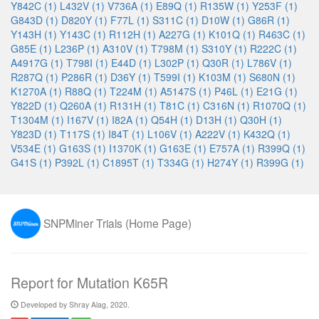
Y842C (1)
L432V (1)
V736A (1)
E89Q (1)
R135W (1)
Y253F (1)
G843D (1)
D820Y (1)
F77L (1)
S311C (1)
D10W (1)
G86R (1)
Y143H (1)
Y143C (1)
R112H (1)
A227G (1)
K101Q (1)
R463C (1)
G85E (1)
L236P (1)
A310V (1)
T798M (1)
S310Y (1)
R222C (1)
A4917G (1)
T798I (1)
E44D (1)
L302P (1)
Q30R (1)
L786V (1)
R287Q (1)
P286R (1)
D36Y (1)
T599I (1)
K103M (1)
S680N (1)
K1270A (1)
R88Q (1)
T224M (1)
A5147S (1)
P46L (1)
E21G (1)
Y822D (1)
Q260A (1)
R131H (1)
T81C (1)
C316N (1)
R1070Q (1)
T1304M (1)
I167V (1)
I82A (1)
Q54H (1)
D13H (1)
Q30H (1)
Y823D (1)
T117S (1)
I84T (1)
L106V (1)
A222V (1)
K432Q (1)
V534E (1)
G163S (1)
I1370K (1)
G163E (1)
E757A (1)
R399Q (1)
G41S (1)
P392L (1)
C1895T (1)
T334G (1)
H274Y (1)
R399G (1)
SNPMiner Trials (Home Page)
Report for Mutation K65R
Developed by Shray Alag, 2020.