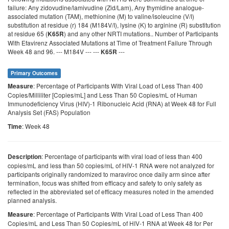
failure: Any zidovudine/lamivudine (Zid/Lam), Any thymidine analogue-
associated mutation (TAM), methionine (M) to valine/isoleucine (V/I)
substitution at residue (r) 184 (M184V/I), lysine (K) to arginine (R) substitution
at residue 65 (
) and any other NRTI mutations.. Number of Participants
K65R
With Efavirenz Associated Mutations at Time of Treatment Failure Through
Week 48 and 96. --- M184V --- ---
---
K65R
Primary Outcomes
: Percentage of Participants With Viral Load of Less Than 400
Measure
Copies/Milliliter [Copies/mL] and Less Than 50 Copies/mL of Human
Immunodeficiency Virus (HIV)-1 Ribonucleic Acid (RNA) at Week 48 for Full
Analysis Set (FAS) Population
: Week 48
Time
: Percentage of participants with viral load of less than 400
Description
copies/mL and less than 50 copies/mL of HIV-1 RNA were not analyzed for
participants originally randomized to maraviroc once daily arm since after
termination, focus was shifted from efficacy and safety to only safety as
reflected in the abbreviated set of efficacy measures noted in the amended
planned analysis.
: Percentage of Participants With Viral Load of Less Than 400
Measure
Copies/mL and Less Than 50 Copies/mL of HIV-1 RNA at Week 48 for Per