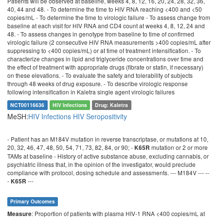
Patients will be observed at baseline, weeks 4, 8, 12, 16, 20, 24, 28, 32, 36,
40, 44 and 48. - To determine the time to HIV RNA reaching <400 and <50
copies/mL - To determine the time to virologic failure - To assess change from
baseline at each visit for HIV RNA and CD4 count at weeks 4, 8, 12, 24 and
48. - To assess changes in genotype from baseline to time of confirmed
virologic failure (2 consecutive HIV RNA measurements >400 copies/mL after
suppressing to <400 copies/mL) or at time of treatment intensification. - To
characterize changes in lipid and triglyceride concentrations over time and
the effect of treatment with appropriate drugs (fibrate or statin, if necessary)
on these elevations. - To evaluate the safety and tolerability of subjects
through 48 weeks of drug exposure. - To describe virologic response
following intensification in Kaletra single agent virologic failures
NCT00116636
HIV Infections
Drug: Kaletra
MeSH:
HIV Infections
HIV Seropositivity
- Patient has an M184V mutation in reverse transcriptase, or mutations at 10,
20, 32, 46, 47, 48, 50, 54, 71, 73, 82, 84, or 90; -
mutation or 2 or more
K65R
TAMs at baseline - History of active substance abuse, excluding cannabis, or
psychiatric illness that, in the opinion of the investigator, would preclude
compliance with protocol, dosing schedule and assessments. --- M184V --- --
-
---
K65R
Primary Outcomes
: Proportion of patients with plasma HIV-1 RNA <400 copies/mL at
Measure