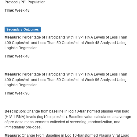
Protocol (PP) Population
: Week 48
Time
Secondary Outcomes
: Percentage of Participants With HIV-1 RNA Levels of Less Than
Measure
400 Copies/mL and Less Than 50 Copies/mL at Week 48 Analyzed Using
Logistic Regression
: Week 48
Time
: Percentage of Participants With HIV-1 RNA Levels of Less Than
Measure
400 Copies/mL and Less Than 50 Copies/mL at Week 96 Analyzed Using
Logistic Regression
: Week 96
Time
: Change from baseline in log 10-transformed plasma viral load
Description
(HIV-1 RNA) levels (log10 copies/mL). Baseline value calculated as average
of pre-dose measurements collected at screening, randomization, and
immediately pre-dose.
: Change From Baseline in Log 10-transformed Plasma Viral Load
Measure