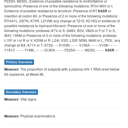
P225H, M230L; Evidence of possible resistance to emtricitabine or
lamivudine; Presence of one of the following mutations: RTm184V or I;
Evidence of possible resistance to tenofovir; Presence of RT
or
K65R
insertion at codon 69, or Presence of 2 or more of the following mutations:
RTm41L, D67N, K70R, L210W; any change at T215, K219Q or evidence of
possible resistance to lopinavir/ritonavir; Presence of one or more of the
following mutations: protease I47V or A, G48V, I50V, V82A or F or T or S,
I84V, 190M or Presence of 3 or more of the following mutations: protease
L10F or I or R or V, K20M or R, L24I, V32I, L33F, M36I, M46I or L, F53L; any
change at I54, A71V or T, G73S. --- K103N --- --- V106A --- --- V108I --- ---
Y181C --- --- Y188L --- --- G190A --- --- P225H --- --- M230L --- ---
---
K65R
Primary Outcomes
: The proportion of subjects with a plasma HIV-1 RNA level below
Measure
50 copies/mL at Week 96.
Secondary Outcomes
: Vital signs
Measure
: Physical examinations
Measure