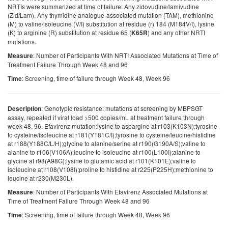
NRTIs were summarized at time of failure: Any zidovudine/lamivudine
(Zid/Lam), Any thymidine analogue-associated mutation (TAM), methionine
(M) to valine/isoleucine (V/I) substitution at residue (r) 184 (M184V/I), lysine
(K) to arginine (R) substitution at residue 65 (
) and any other NRTI
K65R
mutations.
: Number of Participants With NRTI Associated Mutations at Time of
Measure
Treatment Failure Through Week 48 and 96
: Screening, time of failure through Week 48, Week 96
Time
: Genotypic resistance: mutations at screening by MBPSGT
Description
assay, repeated if viral load >500 copies/mL at treatment failure through
week 48, 96. Efavirenz mutation:lysine to aspargine at r103(K103N);tyrosine
to cysteine/isoleucine at r181(Y181C/I);tyrosine to cysteine/leucine/histidine
at r188(Y188C/L/H);glycine to alanine/serine at r190(G190A/S);valine to
alanine to r106(V106A);leucine to isoleucine at r100(L100I);alanine to
glycine at r98(A98G);lysine to glutamic acid at r101(K101E);valine to
isoleucine at r108(V108I);proline to histidine at r225(P225H);methionine to
leucine at r230(M230L).
: Number of Participants With Efavirenz Associated Mutations at
Measure
Time of Treatment Failure Through Week 48 and 96
: Screening, time of failure through Week 48, Week 96
Time