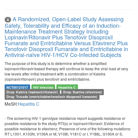
A Randomized, Open-Label Study Assessing
4
Safety, Tolerability and Efficacy of an Induction-
Maintenance Treatment Strategy Including
Lopinavir/Ritonavir Plus Tenofovir Disoproxil
Fumarate and Emtricitabine Versus Efavirenz Plus
Tenofovir Disoproxil Fumarate and Emtricitabine in
Antiviral-naïve HIV-1/HCV Co-Infected Subjects
The purpose of this study is to determine whether a simplified
lopinavir/ritonavir-based therapy will continue to keep the viral load at very
low levels after initial treatment with a combination of Kaletra
(lopinavir/ritonavir) plus tenofovir and emtricitabine.
NCT00121017
HIV Infection
Hepatitis C
Drug: Kaletra (lopinavir/ritonavir)
Drug: Sustiva (efavirenz)
Drug: Truvada (emtricitabine/tenofovir disoproxil fumarate)
MeSH:
Hepatitis C
- The screening HIV-1 genotype resistance report suggests resistance or
possible resistance to the study RTI(s) or lopinavir/ritonavir; Evidence of
possible resistance to efavirenz; Presence of one of the following mutations:
RT L1001, K103N, V106A or M, V108I, Y181C or I, Y188L, G190A or S,