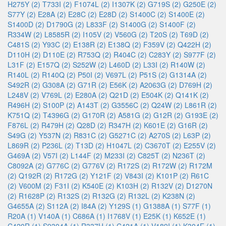
H275Y (2)
T733I (2)
F1074L (2)
I1307K (2)
G719S (2)
G250E (2)
S77Y (2)
E28A (2)
E28C (2)
E28D (2)
S1400C (2)
S1400E (2)
S1400D (2)
D1790G (2)
L833F (2)
S1400G (2)
S1400F (2)
R334W (2)
L8585R (2)
I105V (2)
V560G (2)
T20S (2)
T69D (2)
C481S (2)
Y93C (2)
E138R (2)
E138Q (2)
F359V (2)
Q422H (2)
D110H (2)
D110E (2)
R753Q (2)
R404C (2)
C283Y (2)
S977F (2)
L31F (2)
E157Q (2)
S252W (2)
L460D (2)
L33I (2)
R140W (2)
R140L (2)
R140Q (2)
P50I (2)
V697L (2)
P51S (2)
G1314A (2)
S492R (2)
G308A (2)
G71R (2)
E56K (2)
A2063G (2)
D769H (2)
L248V (2)
V769L (2)
E280A (2)
Q21D (2)
E504K (2)
Q141K (2)
R496H (2)
S100P (2)
A143T (2)
G3556C (2)
Q24W (2)
L861R (2)
K751Q (2)
T4396G (2)
G170R (2)
A581G (2)
G12R (2)
G193E (2)
F876L (2)
R479H (2)
Q28D (2)
R347H (2)
K601E (2)
G16R (2)
S49G (2)
Y537N (2)
R831C (2)
G5271C (2)
A270S (2)
L63P (2)
L869R (2)
P236L (2)
T13D (2)
H1047L (2)
C3670T (2)
E255V (2)
G469A (2)
V57I (2)
L144F (2)
M233I (2)
C825T (2)
N236T (2)
C8092A (2)
G776C (2)
G776V (2)
R172S (2)
R172W (2)
R172M
(2)
Q192R (2)
R172G (2)
Y121F (2)
V843I (2)
K101P (2)
R61C
(2)
V600M (2)
F31I (2)
K540E (2)
K103H (2)
R132V (2)
D1270N
(2)
R1628P (2)
R132S (2)
R132G (2)
R132L (2)
K238N (2)
G4655A (2)
S112A (2)
I84A (2)
Y129S (1)
G1388A (1)
S77F (1)
R20A (1)
V140A (1)
C686A (1)
I1768V (1)
E25K (1)
K652E (1)