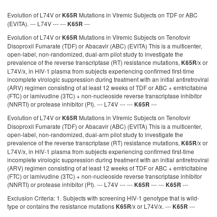
Evolution of L74V or
Mutations in VIremic Subjects on TDF or ABC
K65R
(EVITA). --- L74V --- ---
---
K65R
Evolution of L74V or
Mutations in VIremic Subjects on Tenofovir
K65R
Disoproxil Fumarate (TDF) or Abacavir (ABC) (EVITA) This is a multicenter,
open-label, non-randomized, dual-arm pilot study to investigate the
prevalence of the reverse transcriptase (RT) resistance mutations,
/x or
K65R
L74V/x, in HIV-1 plasma from subjects experiencing confirmed first-time
incomplete virologic suppression during treatment with an initial antiretroviral
(ARV) regimen consisting of at least 12 weeks of TDF or ABC + emtricitabine
(FTC) or lamivudine (3TC) + non-nucleoside reverse transcriptase inhibitor
(NNRTI) or protease inhibitor (PI). --- L74V --- ---
---
K65R
Evolution of L74V or
Mutations in VIremic Subjects on Tenofovir
K65R
Disoproxil Fumarate (TDF) or Abacavir (ABC) (EVITA) This is a multicenter,
open-label, non-randomized, dual-arm pilot study to investigate the
prevalence of the reverse transcriptase (RT) resistance mutations,
/x or
K65R
L74V/x, in HIV-1 plasma from subjects experiencing confirmed first-time
incomplete virologic suppression during treatment with an initial antiretroviral
(ARV) regimen consisting of at least 12 weeks of TDF or ABC + emtricitabine
(FTC) or lamivudine (3TC) + non-nucleoside reverse transcriptase inhibitor
(NNRTI) or protease inhibitor (PI). --- L74V --- ---
--- ---
---
K65R
K65R
Exclusion Criteria: 1. Subjects with screening HIV-1 genotype that is wild-
type or contains the resistance mutations
/x or L74V/x. ---
---
K65R
K65R