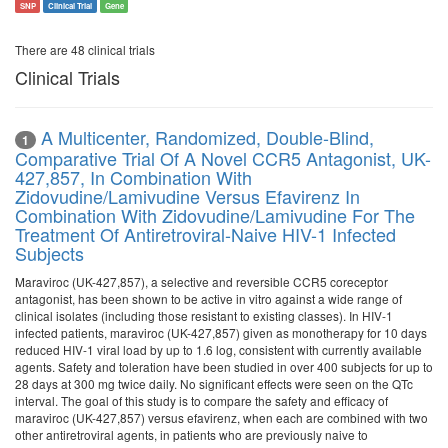
SNP
Clinical Trial
Gene
There are 48 clinical trials
Clinical Trials
A Multicenter, Randomized, Double-Blind,
1
Comparative Trial Of A Novel CCR5 Antagonist, UK-
427,857, In Combination With
Zidovudine/Lamivudine Versus Efavirenz In
Combination With Zidovudine/Lamivudine For The
Treatment Of Antiretroviral-Naive HIV-1 Infected
Subjects
Maraviroc (UK-427,857), a selective and reversible CCR5 coreceptor
antagonist, has been shown to be active in vitro against a wide range of
clinical isolates (including those resistant to existing classes). In HIV-1
infected patients, maraviroc (UK-427,857) given as monotherapy for 10 days
reduced HIV-1 viral load by up to 1.6 log, consistent with currently available
agents. Safety and toleration have been studied in over 400 subjects for up to
28 days at 300 mg twice daily. No significant effects were seen on the QTc
interval. The goal of this study is to compare the safety and efficacy of
maraviroc (UK-427,857) versus efavirenz, when each are combined with two
other antiretroviral agents, in patients who are previously naive to