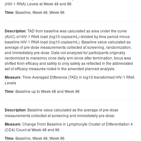
(HIV-1 RNA) Levels at Week 48 and 96
: Baseline, Week 48, Week 96
Time
: TAD from baseline was calculated as area under the curve
Description
(AUC) of HIV-1 RNA load (log10 copies/mL) divided by time period minus
baseline HIV-1 RNA load (log10 copies/mL). Baseline value calculated as
average of pre-dose measurements collected at screening, randomization,
and immediately pre-dose. Data not analyzed for participants originally
randomized to maraviroc once daily arm since after termination, focus was
shifted from efficacy and safety to only safety as reflected in the abbreviated
set of efficacy measures noted in the amended planned analysis.
: Time-Averaged Difference (TAD) in log10-transformed HIV-1 RNA
Measure
Levels
: Baseline up to Week 48 and Week 96
Time
: Baseline value calculated as the average of pre-dose
Description
measurements collected at screening and immediately pre-dose.
: Change From Baseline in Lymphocyte Cluster of Differentiation 4
Measure
(CD4) Count at Week 48 and 96
: Baseline, Week 48, Week 96
Time