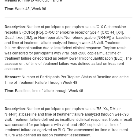
Measure
: Week 48, Week 96
Time
: Number of participants per tropism status (C-X-C chemokine
Description
receptor 5 {CCR5} [R5], C-X-C chemokine receptor type 4 {CXCR4} [X4],
Dual/mixed [DM], or Non-reportable/Non-phenotypable [NR/NP]) at baseline
and time of treatment failure analyzed through week 48 visit. Treatment
failure: discontinuation due to insufficient clinical response. Tropism result
was censored for participants with viral load <500 copies/mL at time of
treatment failure categorized as below lower limit of quantification (BLQ). The
assessment for time of treatment failure was defined as last on treatment
assessment.
: Number of Participants Per Tropism Status at Baseline and at the
Measure
Time of Treatment Failure Through Week 48
: Baseline, time of failure through Week 48
Time
: Number of participants per tropism status (R5, X4, DM, or
Description
NR/NP) at baseline and time of treatment failure analyzed through week 96
visit. Treatment failure defined as insufficient clinical response. Tropism result
was censored for participants with viral load <500 copies/mL at time of
treatment failure categorized as BLQ. The assessment for time of treatment
failure was defined as last on treatment assessment.