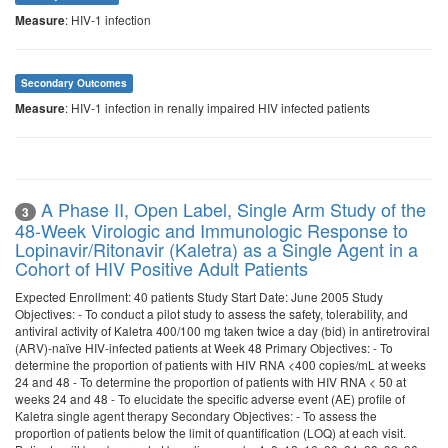
: HIV-1 infection
Measure
Secondary Outcomes
: HIV-1 infection in renally impaired HIV infected patients
Measure
A Phase II, Open Label, Single Arm Study of the
3
48-Week Virologic and Immunologic Response to
Lopinavir/Ritonavir (Kaletra) as a Single Agent in a
Cohort of HIV Positive Adult Patients
Expected Enrollment: 40 patients Study Start Date: June 2005 Study
Objectives: - To conduct a pilot study to assess the safety, tolerability, and
antiviral activity of Kaletra 400/100 mg taken twice a day (bid) in antiretroviral
(ARV)-naïve HIV-infected patients at Week 48 Primary Objectives: - To
determine the proportion of patients with HIV RNA <400 copies/mL at weeks
24 and 48 - To determine the proportion of patients with HIV RNA < 50 at
weeks 24 and 48 - To elucidate the specific adverse event (AE) profile of
Kaletra single agent therapy Secondary Objectives: - To assess the
proportion of patients below the limit of quantification (LOQ) at each visit.