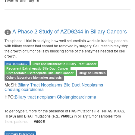
: BL and Day 15
Time
A Phase 2 Study of AZD6244 in Biliary Cancers
2
This phase II trial is studying how well selumetinib works in treating patients
with biliary cancer that cannot be removed by surgery. Selumetinib may stop
the growth of tumor cells by blocking some of the enzymes needed for cell
growth.
NCT00553332
Liver and Intrahepatic Biliary Tract Cancer
Recurrent Extrahepatic Bile Duct Cancer
Unresectable Extrahepatic Bile Duct Cancer
Drug: selumetinib
Other: laboratory biomarker analysis
MeSH:
Biliary Tract Neoplasms
Bile Duct Neoplasms
Cholangiocarcinoma
HPO:
Biliary tract neoplasm
Cholangiocarcinoma
To genotype tumors for the presence of RAS mutations (i.e., NRAS, KRAS,
HRAS) and BRAF mutations (e.g.,
) in biliary tumor samples from
V600E
these patients. ---
---
V600E
Primary Outcomes