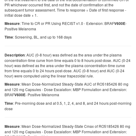
PR whichever occurred first, and not the date of confirmation at the
subsequent tumor assessment. Time to response = Date of first response -
initial dose date + 1.
: Time to CR or PR Using RECIST v1.0 - Extension: BRAF
-
Measure
V600E
Positive Melanoma
: Screening, BL, and up to 168 days
Time
: AUC (0-8 hour) was defined as the area under the plasma
Description
concentration-time curve from time equals 0 to 8 hours post-dose. AUC (0-24
hour) was defined as the area under the plasma concentration-time curve
from time equals 0 to 24 hours post-dose. AUC (0-8 hour) and AUC (0-24
hour) were computed using the linear trapezoidal rule.
: Mean Dose-Normalized Steady-State AUC of RO5185426 80 mg
Measure
and 120 mg Capsules - Dose Escalation: MBP Formulation and Extension:
BRAF
- Positive Melanoma
V600E
: Pre-morning dose and at 0.5, 1, 2, 4, and 8, and 24 hours post-morning
Time
dose
: Mean Dose-Normalized Steady-State Cmax of RO5185426 80 mg
Measure
and 120 mg Capsules - Dose Escalation: MBP Formulation and Extension: