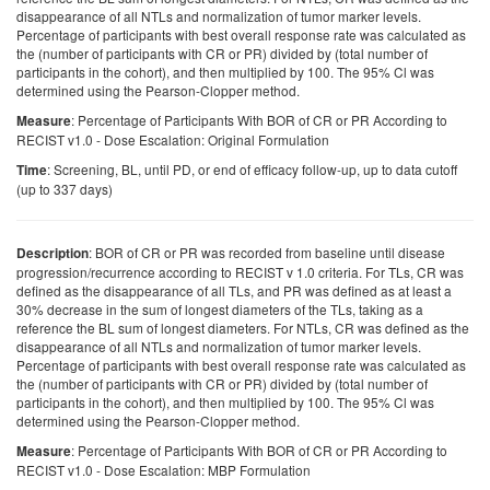
disappearance of all NTLs and normalization of tumor marker levels.
Percentage of participants with best overall response rate was calculated as
the (number of participants with CR or PR) divided by (total number of
participants in the cohort), and then multiplied by 100. The 95% Cl was
determined using the Pearson-Clopper method.
: Percentage of Participants With BOR of CR or PR According to
Measure
RECIST v1.0 - Dose Escalation: Original Formulation
: Screening, BL, until PD, or end of efficacy follow-up, up to data cutoff
Time
(up to 337 days)
: BOR of CR or PR was recorded from baseline until disease
Description
progression/recurrence according to RECIST v 1.0 criteria. For TLs, CR was
defined as the disappearance of all TLs, and PR was defined as at least a
30% decrease in the sum of longest diameters of the TLs, taking as a
reference the BL sum of longest diameters. For NTLs, CR was defined as the
disappearance of all NTLs and normalization of tumor marker levels.
Percentage of participants with best overall response rate was calculated as
the (number of participants with CR or PR) divided by (total number of
participants in the cohort), and then multiplied by 100. The 95% Cl was
determined using the Pearson-Clopper method.
: Percentage of Participants With BOR of CR or PR According to
Measure
RECIST v1.0 - Dose Escalation: MBP Formulation