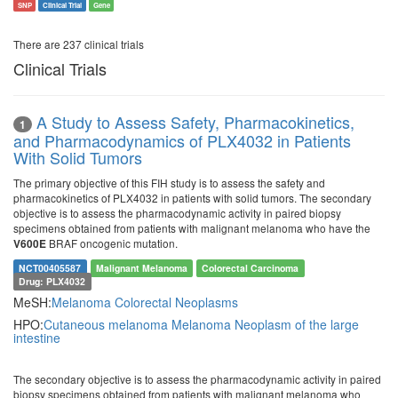
SNP
Clinical Trial
Gene
There are 237 clinical trials
Clinical Trials
A Study to Assess Safety, Pharmacokinetics,
1
and Pharmacodynamics of PLX4032 in Patients
With Solid Tumors
The primary objective of this FIH study is to assess the safety and
pharmacokinetics of PLX4032 in patients with solid tumors. The secondary
objective is to assess the pharmacodynamic activity in paired biopsy
specimens obtained from patients with malignant melanoma who have the
BRAF oncogenic mutation.
V600E
NCT00405587
Malignant Melanoma
Colorectal Carcinoma
Drug: PLX4032
MeSH:
Melanoma
Colorectal Neoplasms
HPO:
Cutaneous melanoma
Melanoma
Neoplasm of the large
intestine
The secondary objective is to assess the pharmacodynamic activity in paired
biopsy specimens obtained from patients with malignant melanoma who