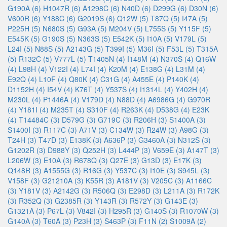
G190A (6)
H1047R (6)
A1298C (6)
N40D (6)
D299G (6)
D30N (6)
V600R (6)
Y188C (6)
G2019S (6)
Q12W (5)
T87Q (5)
I47A (5)
P225H (5)
N680S (5)
G93A (5)
M204V (5)
L755S (5)
Y115F (5)
E545K (5)
G190S (5)
N363S (5)
E542K (5)
I10A (5)
V179L (5)
L24I (5)
N88S (5)
A2143G (5)
T399I (5)
M36I (5)
F53L (5)
T315A
(5)
R132C (5)
V777L (5)
T1405N (4)
I148M (4)
N370S (4)
Q16W
(4)
L98H (4)
V122I (4)
L74I (4)
K20M (4)
E138G (4)
L31M (4)
E92Q (4)
L10F (4)
Q80K (4)
C31G (4)
A455E (4)
P140K (4)
D1152H (4)
I54V (4)
K76T (4)
Y537S (4)
I1314L (4)
Y402H (4)
M230L (4)
P1446A (4)
V179D (4)
N88D (4)
A6986G (4)
G970R
(4)
Y181I (4)
M235T (4)
S310F (4)
R263K (4)
D538G (4)
E23K
(4)
T14484C (3)
D579G (3)
G719C (3)
R206H (3)
S1400A (3)
S1400I (3)
R117C (3)
A71V (3)
C134W (3)
R24W (3)
A98G (3)
T24H (3)
T47D (3)
E138K (3)
A636P (3)
G3460A (3)
N312S (3)
G1202R (3)
D988Y (3)
Q252H (3)
L444P (3)
V659E (3)
A147T (3)
L206W (3)
E10A (3)
R678Q (3)
Q27E (3)
G13D (3)
E17K (3)
Q148R (3)
A1555G (3)
R16G (3)
Y537C (3)
I10E (3)
S945L (3)
V158F (3)
G21210A (3)
K55R (3)
A181V (3)
V205C (3)
A1166C
(3)
Y181V (3)
A2142G (3)
R506Q (3)
E298D (3)
L211A (3)
R172K
(3)
R352Q (3)
G2385R (3)
Y143R (3)
R572Y (3)
G143E (3)
G1321A (3)
P67L (3)
V842I (3)
H295R (3)
G140S (3)
R1070W (3)
G140A (3)
T60A (3)
P23H (3)
S463P (3)
F11N (2)
S1009A (2)