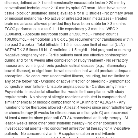
disease, defined as ≥ 1 unidimensionally measurable lesion ≥ 20 mm by
conventional techniques or ≥ 10 mm by spiral CT scan - Must have tumor
tissue (block or unstained slides) available for IHC studies - No primary uveal
or mucosal melanoma - No active or untreated brain metastases - Treated
brain metastases allowed provided they have been stable for ≥ 3 months -
ECOG performance status 0-1 - Life expectancy > 3 months - WBC ≥
3,000/mcL - Absolute neutrophil count ≥ 1,500/mcL - Platelet count ≥
100,000/mcL - Hemoglobin ≥ 9.0 g/dL (no requirement for transfusions within
the past 2 weeks) - Total bilirubin ≤ 1.5 times upper limit of normal (ULN) -
AST/ALT ≤ 2.5 times ULN - Creatinine ≤ 1.5 mg/dL - Not pregnant or nursing -
Negative pregnancy test - Fertile patients must use effective contraception
during and for 16 weeks after completion of study treatment - No refractory
nausea and vomiting, chronic gastrointestinal disease (e.g., inflammatory
bowel disease), or significant bowel resection that would preclude adequate
absorption - No concurrent uncontrolled illness, including, but not limited to,
any of the following: - Ongoing or active infection or bleeding - Symptomatic
congestive heart failure - Unstable angina pectoris - Cardiac arrhythmia -
Psychiatric illness/social situation that would limit compliance with study
requirements - No history of allergic reactions attributed to compounds of
similar chemical or biologic composition to MEK inhibitor AZD6244 - Any
number of prior therapies allowed - At least 4 weeks since prior radiotherapy
or chemotherapy (6 weeks for nitrosoureas or mitomycin C) and recovered -
At least 4 months since prior anti-CTLA4 monoclonal antibody therapy - At
least 4 weeks since other prior systemic therapy - No other concurrent
investigational agents - No concurrent antiretroviral therapy for HIV-positive
patients - No concurrent vitamin E supplementation or multivitamin