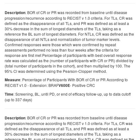
: BOR of CR or PR was recorded from baseline until disease
Description
progression/recurrence according to RECIST v 1.0 criteria. For TLs, CR was
defined as the disappearance of all TLs, and PR was defined as at least a
30% decrease in the sum of longest diameters of the TLs, taking as a
reference the BL sum of longest diameters. For NTLs, CR was defined as the
disappearance of all NTLs and normalization of tumor marker levels.
Confirmed responses were those which were confirmed by repeat
assessments performed no less than four weeks after the criteria for
response are first met Percentage of participants with best overall response
rate was calculated as the (number of participants with CR or PR) divided by
(total number of participants in the cohort), and then multiplied by 100. The
95% Cl was determined using the Pearson-Clopper method.
: Percentage of Participants With BOR of CR or PR According to
Measure
RECIST v1.0 - Extension: BRAF
- Positive CRC
V600E
: Screening, BL, until PD, or end of efficacy follow-up, up to data cutoff
Time
(up to 337 days)
: BOR of CR or PR was recorded from baseline until disease
Description
progression/recurrence according to RECIST v 1.0 criteria. For TLs, CR was
defined as the disappearance of all TLs, and PR was defined as at least a
30% decrease in the sum of longest diameters of the TLs, taking as a
reference the BL sum of longest diameters. For NTLs, CR was defined as the