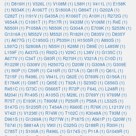
(1)
D816H (1)
V326L (1)
V108M (1)
L58H (1)
V411L (1)
E158K
(1)
N334K (1)
A1067T (1)
S1800A (1)
G894T (1)
G202A (1)
C282T (1)
I191V (1)
G435A (1)
K1060T (1)
A10H (1)
R272G (1)
V654A (1)
C1091T (1)
P317R (1)
V433M (1)
V106M (1)
R4E (1)
N550H (1)
P1058A (1)
N550K (1)
G304A (1)
E709K (1)
S253N (1)
G1316A (1)
M552V (1)
M552I (1)
R182H (1)
D835V (1)
D835Y
(1)
A677G (1)
C1950G (1)
P535H (1)
H1505R (1)
A893S (1)
L597Q (1)
S2808A (1)
N55H (1)
K28M (1)
D89E (1)
L485W (1)
L159F (1)
A437G (1)
R92Q (1)
V29C (1)
L38V (1)
G135C (1)
A677V (1)
C34T (1)
G93R (1)
R270H (1)
V321A (1)
C10D (1)
R122W (1)
G308V (1)
H2507Q (1)
D20W (1)
G309A (1)
G309E
(1)
I90P (1)
C59R (1)
C416R (1)
G71A (1)
Q61R (1)
Q61L (1)
T215F (1)
R498L (1)
V941L (1)
Q62E (1)
D769N (1)
G156A (1)
E1784K (1)
G98T (1)
Q65E (1)
T92A (1)
S239D (1)
C656G (1)
R451C (1)
G73C (1)
G5665T (1)
R72P (1)
F64L (1)
L248R (1)
M204I (1)
R149S (1)
A105G (1)
M28L (1)
D769Y (1)
V769M (1)
R75T (1)
E193K (1)
T890M (1)
P250R (1)
P58A (1)
L532S (1)
S147G (1)
S1235R (1)
T454A (1)
K660E (1)
R76K (1)
L1213V (1)
V742I (1)
V1238I (1)
R74W (1)
T102C (1)
K3048A (1)
T93M (1)
D961S (1)
G1269A (1)
R277W (1)
P187S (1)
A561P (1)
Q20W (1)
T674I (1)
S8814A (1)
V90I (1)
C325G (1)
Q188R (1)
R30H (1)
C785T (1)
S100A (1)
R496L (1)
G174S (1)
P11A (1)
G1049R (1)