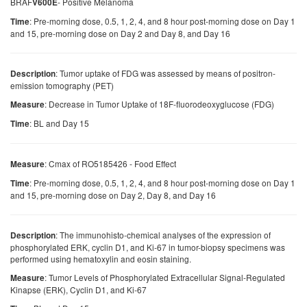
BRAF
- Positive Melanoma
V600E
: Pre-morning dose, 0.5, 1, 2, 4, and 8 hour post-morning dose on Day 1
Time
and 15, pre-morning dose on Day 2 and Day 8, and Day 16
: Tumor uptake of FDG was assessed by means of positron-
Description
emission tomography (PET)
: Decrease in Tumor Uptake of 18F-fluorodeoxyglucose (FDG)
Measure
: BL and Day 15
Time
: Cmax of RO5185426 - Food Effect
Measure
: Pre-morning dose, 0.5, 1, 2, 4, and 8 hour post-morning dose on Day 1
Time
and 15, pre-morning dose on Day 2, Day 8, and Day 16
: The immunohisto-chemical analyses of the expression of
Description
phosphorylated ERK, cyclin D1, and Ki-67 in tumor-biopsy specimens was
performed using hematoxylin and eosin staining.
: Tumor Levels of Phosphorylated Extracellular Signal-Regulated
Measure
Kinapse (ERK), Cyclin D1, and Ki-67