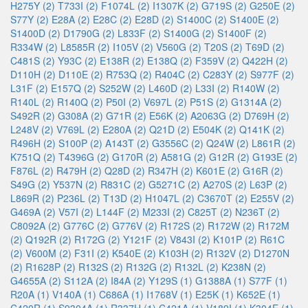
H275Y (2)
T733I (2)
F1074L (2)
I1307K (2)
G719S (2)
G250E (2)
S77Y (2)
E28A (2)
E28C (2)
E28D (2)
S1400C (2)
S1400E (2)
S1400D (2)
D1790G (2)
L833F (2)
S1400G (2)
S1400F (2)
R334W (2)
L8585R (2)
I105V (2)
V560G (2)
T20S (2)
T69D (2)
C481S (2)
Y93C (2)
E138R (2)
E138Q (2)
F359V (2)
Q422H (2)
D110H (2)
D110E (2)
R753Q (2)
R404C (2)
C283Y (2)
S977F (2)
L31F (2)
E157Q (2)
S252W (2)
L460D (2)
L33I (2)
R140W (2)
R140L (2)
R140Q (2)
P50I (2)
V697L (2)
P51S (2)
G1314A (2)
S492R (2)
G308A (2)
G71R (2)
E56K (2)
A2063G (2)
D769H (2)
L248V (2)
V769L (2)
E280A (2)
Q21D (2)
E504K (2)
Q141K (2)
R496H (2)
S100P (2)
A143T (2)
G3556C (2)
Q24W (2)
L861R (2)
K751Q (2)
T4396G (2)
G170R (2)
A581G (2)
G12R (2)
G193E (2)
F876L (2)
R479H (2)
Q28D (2)
R347H (2)
K601E (2)
G16R (2)
S49G (2)
Y537N (2)
R831C (2)
G5271C (2)
A270S (2)
L63P (2)
L869R (2)
P236L (2)
T13D (2)
H1047L (2)
C3670T (2)
E255V (2)
G469A (2)
V57I (2)
L144F (2)
M233I (2)
C825T (2)
N236T (2)
C8092A (2)
G776C (2)
G776V (2)
R172S (2)
R172W (2)
R172M
(2)
Q192R (2)
R172G (2)
Y121F (2)
V843I (2)
K101P (2)
R61C
(2)
V600M (2)
F31I (2)
K540E (2)
K103H (2)
R132V (2)
D1270N
(2)
R1628P (2)
R132S (2)
R132G (2)
R132L (2)
K238N (2)
G4655A (2)
S112A (2)
I84A (2)
Y129S (1)
G1388A (1)
S77F (1)
R20A (1)
V140A (1)
C686A (1)
I1768V (1)
E25K (1)
K652E (1)