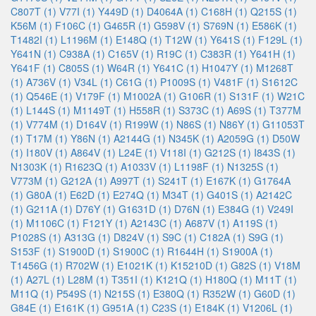
C807T (1)
V77I (1)
Y449D (1)
D4064A (1)
C168H (1)
Q215S (1)
K56M (1)
F106C (1)
G465R (1)
G598V (1)
S769N (1)
E586K (1)
T1482I (1)
L1196M (1)
E148Q (1)
T12W (1)
Y641S (1)
F129L (1)
Y641N (1)
C938A (1)
C165V (1)
R19C (1)
C383R (1)
Y641H (1)
Y641F (1)
C805S (1)
W64R (1)
Y641C (1)
H1047Y (1)
M1268T
(1)
A736V (1)
V34L (1)
C61G (1)
P1009S (1)
V481F (1)
S1612C
(1)
Q546E (1)
V179F (1)
M1002A (1)
G106R (1)
S131F (1)
W21C
(1)
L144S (1)
M1149T (1)
H558R (1)
S373C (1)
A69S (1)
T377M
(1)
V774M (1)
D164V (1)
R199W (1)
N86S (1)
N86Y (1)
G11053T
(1)
T17M (1)
Y86N (1)
A2144G (1)
N345K (1)
A2059G (1)
D50W
(1)
I180V (1)
A864V (1)
L24E (1)
V118I (1)
G212S (1)
I843S (1)
N1303K (1)
R1623Q (1)
A1033V (1)
L1198F (1)
N1325S (1)
V773M (1)
G212A (1)
A997T (1)
S241T (1)
E167K (1)
G1764A
(1)
G80A (1)
E62D (1)
E274Q (1)
M34T (1)
G401S (1)
A2142C
(1)
G211A (1)
D76Y (1)
G1631D (1)
D76N (1)
E384G (1)
V249I
(1)
M1106C (1)
F121Y (1)
A2143C (1)
A687V (1)
A119S (1)
P1028S (1)
A313G (1)
D824V (1)
S9C (1)
C182A (1)
S9G (1)
S153F (1)
S1900D (1)
S1900C (1)
R1644H (1)
S1900A (1)
T1456G (1)
R702W (1)
E1021K (1)
K15210D (1)
G82S (1)
V18M
(1)
A27L (1)
L28M (1)
T351I (1)
K121Q (1)
H180Q (1)
M11T (1)
M11Q (1)
P549S (1)
N215S (1)
E380Q (1)
R352W (1)
G60D (1)
G84E (1)
E161K (1)
G951A (1)
C23S (1)
E184K (1)
V1206L (1)