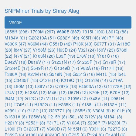
SNPMiner Trials by Shray Alag
V600E
L858R (298)
T790M (297)
V600E (237)
T315I (100)
L861Q (88)
M184V (61)
G20210A (51)
C282Y (49)
K65R (48)
V617F (48)
V600K (47)
V66M (44)
G551D (42)
P13K (40)
C677T (31)
A118G
(28)
I84V (27)
V158M (26)
H63D (24)
V32I (24)
I50V (23)
S768I
(22)
I47V (21)
K103N (20)
L33F (19)
L76V (18)
Y181C (18)
D842V (18)
D816V (17)
S1251N (17)
S1255P (17)
G178R (17)
G1244E (17)
S549R (17)
G1349D (17)
V82A (16)
R117H (16)
T380A (16)
K27M (16)
S549N (16)
G551S (16)
M41L (15)
I54L
(15)
C3435T (15)
Q12H (14)
K219Q (14)
Q151M (14)
G719A
(13)
L90M (13)
L89V (13)
C797S (13)
P4503A (12)
G11778A (12)
L74V (12)
E138A (12)
M46I (12)
D67N (12)
K70E (12)
K70R (12)
I54M (12)
G12C (12)
V11I (12)
L210W (12)
G48V (11)
D961H
(11)
T74P (11)
R192G (11)
E255K (11)
Y188L (11)
R132H (11)
V299L (10)
G12D (10)
G2677T (9)
L265P (9)
V30M (9)
K101E (9)
G1691A (8)
T25W (8)
T215Y (8)
I50L (8)
G12V (8)
M184I (8)
H221Y (8)
Y253H (8)
F317L (7)
V106A (7)
S298P (7)
M230I (7)
L100I (7)
C1236T (7)
V600D (7)
N155H (6)
Y93H (6)
F227C (6)
F359C (6)
V108I (6)
A3243G (6)
G73S (6)
P12A (6)
Q148H (6)