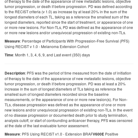
of therapy to the date of the appearance of new metastatic lesions, objective
tumor progression, or death if before progression. PD was defined according
to the RECIST criteria (v 1.0) as increase by at least 20% in the sum of the
longest diameters of each TL, taking as a reference the smallest sum of the
longest diameters, reported since the start of treatment, or appearance of one
or more new lesions. For Non-TLs, PD was defined as the appearance of one
or more new lesions and/or unequivocal progression of existing non-TLs.
: Percentage of Participants With Progression-Free Survival (PFS)
Measure
Using RECIST v 1.0 - Melanoma Extension Cohort
: Month 1, 3, 4, 6, 9, and Last event (350) days
Time
: PFS was the period of time measured from the date of initiation
Description
of therapy to the date of the appearance of new metastatic lesions, objective
tumor progression, or death if before progression. PD was at least a 20%
increase in the sum of longest diameters of TLs taking as reference the
smallest sum of longest diameters recorded since the baseline
measurements, or the appearance of one or more new lesion(s). For Non-
TLs, disease progression was defined as the appearance of one or more
new lesions and/or unequivocal progression of existing non-TLs. In the event
of no disease progression or documented death prior to study termination,
analysis cutoff, or start of confounding anticancer therapy, PFS was censored
at the date of the last evaluable tumor assessment.
: PFS Using RECIST v1.0 - Extension BRAF
Positive
Measure
V600E