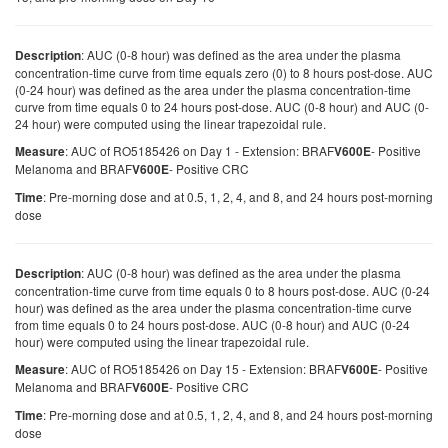
: AUC (0-8 hour) was defined as the area under the plasma
Description
concentration-time curve from time equals zero (0) to 8 hours post-dose. AUC
(0-24 hour) was defined as the area under the plasma concentration-time
curve from time equals 0 to 24 hours post-dose. AUC (0-8 hour) and AUC (0-
24 hour) were computed using the linear trapezoidal rule.
: AUC of RO5185426 on Day 1 - Extension: BRAF
- Positive
Measure
V600E
Melanoma and BRAF
- Positive CRC
V600E
: Pre-morning dose and at 0.5, 1, 2, 4, and 8, and 24 hours post-morning
Time
dose
: AUC (0-8 hour) was defined as the area under the plasma
Description
concentration-time curve from time equals 0 to 8 hours post-dose. AUC (0-24
hour) was defined as the area under the plasma concentration-time curve
from time equals 0 to 24 hours post-dose. AUC (0-8 hour) and AUC (0-24
hour) were computed using the linear trapezoidal rule.
: AUC of RO5185426 on Day 15 - Extension: BRAF
- Positive
Measure
V600E
Melanoma and BRAF
- Positive CRC
V600E
: Pre-morning dose and at 0.5, 1, 2, 4, and 8, and 24 hours post-morning
Time
dose