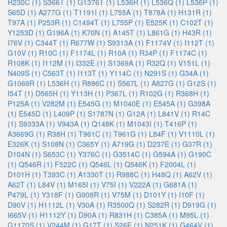
R230C (1)
S366T (1)
G1376T (1)
L536R (1)
L536Q (1)
L536P (1)
S65D (1)
A277G (1)
T1191I (1)
L755A (1)
T878A (1)
H131R (1)
T97A (1)
P253R (1)
C1494T (1)
L755P (1)
E525K (1)
C102T (1)
Y1253D (1)
G196A (1)
K70N (1)
A145T (1)
L861G (1)
H43R (1)
I76V (1)
C344T (1)
R677W (1)
S9313A (1)
F1174V (1)
I112T (1)
G10V (1)
R10C (1)
F1174L (1)
R10A (1)
R34P (1)
F1174C (1)
R108K (1)
I112M (1)
I332E (1)
S1369A (1)
R32Q (1)
V151L (1)
N409S (1)
C563T (1)
I113T (1)
Y114C (1)
N291S (1)
G34A (1)
G1069R (1)
L536H (1)
R896C (1)
S567L (1)
A827G (1)
G12S (1)
I54T (1)
D565H (1)
Y113H (1)
P367L (1)
R102G (1)
R368H (1)
P125A (1)
V282M (1)
E545G (1)
M1040E (1)
E545A (1)
G398A
(1)
E545D (1)
L409P (1)
S1787N (1)
G12A (1)
L841V (1)
R14C
(1)
S9333A (1)
V943A (1)
Q148K (1)
M1043I (1)
T416P (1)
A3669G (1)
R38H (1)
T961C (1)
T961G (1)
L84F (1)
V1110L (1)
E326K (1)
S108N (1)
C365Y (1)
A719G (1)
D237E (1)
G37R (1)
D104N (1)
S653C (1)
Y376C (1)
G3514C (1)
G594A (1)
G190C
(1)
Q546R (1)
F522C (1)
Q546L (1)
Q546K (1)
F2004L (1)
D101H (1)
T393C (1)
A1330T (1)
R988C (1)
H48Q (1)
A62V (1)
A62T (1)
L84V (1)
M165I (1)
V75I (1)
V222A (1)
G681A (1)
P479L (1)
Y318F (1)
G908R (1)
V75M (1)
D101Y (1)
I10F (1)
D90V (1)
H1112L (1)
V30A (1)
R3500Q (1)
S282R (1)
D919G (1)
I665V (1)
H1112Y (1)
D90A (1)
R831H (1)
C385A (1)
M95L (1)
G1170S (1)
V244M (1)
G17T (1)
S26E (1)
N251K (1)
G464V (1)