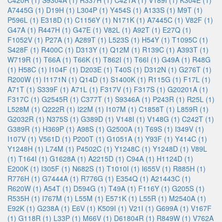
C420R (1)
S9304A (1)
R337H (1)
C421A (1)
V189I (1)
K304E (1)
A7445G (1)
D19H (1)
L304P (1)
Y454S (1)
A133S (1)
M9T (1)
P596L (1)
E318D (1)
C1156Y (1)
N171K (1)
A7445C (1)
V82F (1)
G47A (1)
R447H (1)
G47E (1)
V82L (1)
A92T (1)
E27Q (1)
F1052V (1)
P27A (1)
A289T (1)
L523S (1)
H54Y (1)
T1095C (1)
S428F (1)
R400C (1)
D313Y (1)
Q12M (1)
R139C (1)
A393T (1)
W719R (1)
T66A (1)
T66K (1)
T862I (1)
T66I (1)
G49A (1)
R48G
(1)
H58C (1)
I104F (1)
D203E (1)
T40S (1)
D312N (1)
G276T (1)
R200W (1)
I1171N (1)
Q14D (1)
S1400K (1)
R115G (1)
F17L (1)
A71T (1)
S339F (1)
A71L (1)
F317V (1)
F317S (1)
G20201A (1)
F317C (1)
G2545R (1)
C377T (1)
S9346A (1)
P243R (1)
R25L (1)
L528M (1)
Q222R (1)
I22M (1)
I107M (1)
C1858T (1)
L859R (1)
G2032R (1)
N375S (1)
G389D (1)
V148I (1)
V148G (1)
C242T (1)
G389R (1)
H369P (1)
A98S (1)
G2500A (1)
T69S (1)
I349V (1)
I107V (1)
V561D (1)
P200T (1)
G1051A (1)
Y93F (1)
Y414C (1)
Y1248H (1)
L74M (1)
P4502C (1)
Y1248C (1)
Y1248D (1)
V89L
(1)
T164I (1)
G1628A (1)
A2215D (1)
C94A (1)
H1124D (1)
E200K (1)
I305F (1)
N682S (1)
T1010I (1)
I655V (1)
R885H (1)
R776H (1)
G7444A (1)
R776G (1)
E354Q (1)
A21443C (1)
R620W (1)
A54T (1)
D594G (1)
T49A (1)
F116Y (1)
G205S (1)
R535H (1)
I767M (1)
L55M (1)
E571K (1)
L55R (1)
M2540A (1)
E92K (1)
G238A (1)
E6V (1)
K509I (1)
V21I (1)
G699A (1)
V167F
(1)
G118R (1)
L33P (1)
M66V (1)
D61804R (1)
R849W (1)
V762A