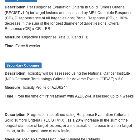
: Per Response Evaluation Criteria In Solid Tumors Criteria
Description
(RECIST v1.0) for target lesions and assessed by MRI: Complete Response
(CR), Disappearance of all target lesions; Partial Response (PR), >=30%
decrease in the sum of the longest diameter of target lesions; Overall
Response (OR) = CR + PR
: Objective Response Rate (CR and PR)
Measure
: Every 8 weeks
Time
Secondary Outcomes
: Toxicitity will be assessed using the National Cancer Institute
Description
(NCI) Common Terminology Criteria for Adverse Events (CTCAE) v 3.0
: Toxicity Profile of AZD6244
Measure
: From the time of first treatment with AZD6244, assessed up to 4 weeks
Time
: Progression is defined using Response Evaluation Criteria In
Description
Solid Tumors Criteria (RECIST v1.0), as a 20% increase in the sum of the
longest diameter of target lesions, or a measurable increase in a non-target
lesion, or the appearance of new lesions
: Median Progression Free Survival for Patients
Measure