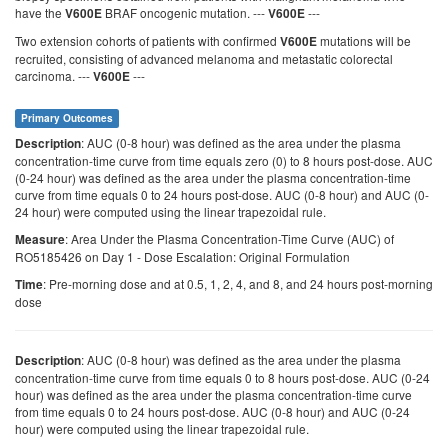
have the
BRAF oncogenic mutation. ---
---
V600E
V600E
Two extension cohorts of patients with confirmed
mutations will be
V600E
recruited, consisting of advanced melanoma and metastatic colorectal
carcinoma. ---
---
V600E
Primary Outcomes
: AUC (0-8 hour) was defined as the area under the plasma
Description
concentration-time curve from time equals zero (0) to 8 hours post-dose. AUC
(0-24 hour) was defined as the area under the plasma concentration-time
curve from time equals 0 to 24 hours post-dose. AUC (0-8 hour) and AUC (0-
24 hour) were computed using the linear trapezoidal rule.
: Area Under the Plasma Concentration-Time Curve (AUC) of
Measure
RO5185426 on Day 1 - Dose Escalation: Original Formulation
: Pre-morning dose and at 0.5, 1, 2, 4, and 8, and 24 hours post-morning
Time
dose
: AUC (0-8 hour) was defined as the area under the plasma
Description
concentration-time curve from time equals 0 to 8 hours post-dose. AUC (0-24
hour) was defined as the area under the plasma concentration-time curve
from time equals 0 to 24 hours post-dose. AUC (0-8 hour) and AUC (0-24
hour) were computed using the linear trapezoidal rule.