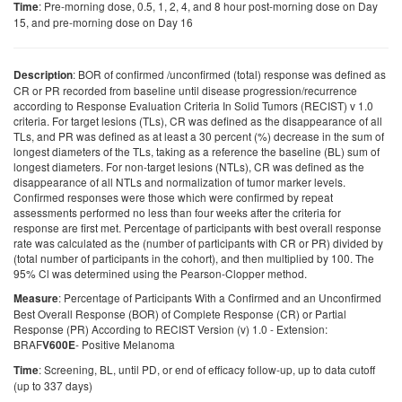
: Pre-morning dose, 0.5, 1, 2, 4, and 8 hour post-morning dose on Day
Time
15, and pre-morning dose on Day 16
: BOR of confirmed /unconfirmed (total) response was defined as
Description
CR or PR recorded from baseline until disease progression/recurrence
according to Response Evaluation Criteria In Solid Tumors (RECIST) v 1.0
criteria. For target lesions (TLs), CR was defined as the disappearance of all
TLs, and PR was defined as at least a 30 percent (%) decrease in the sum of
longest diameters of the TLs, taking as a reference the baseline (BL) sum of
longest diameters. For non-target lesions (NTLs), CR was defined as the
disappearance of all NTLs and normalization of tumor marker levels.
Confirmed responses were those which were confirmed by repeat
assessments performed no less than four weeks after the criteria for
response are first met. Percentage of participants with best overall response
rate was calculated as the (number of participants with CR or PR) divided by
(total number of participants in the cohort), and then multiplied by 100. The
95% Cl was determined using the Pearson-Clopper method.
: Percentage of Participants With a Confirmed and an Unconfirmed
Measure
Best Overall Response (BOR) of Complete Response (CR) or Partial
Response (PR) According to RECIST Version (v) 1.0 - Extension:
BRAF
- Positive Melanoma
V600E
: Screening, BL, until PD, or end of efficacy follow-up, up to data cutoff
Time
(up to 337 days)