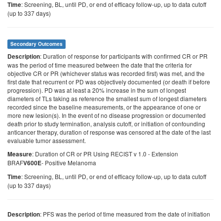
: Screening, BL, until PD, or end of efficacy follow-up, up to data cutoff
Time
(up to 337 days)
Secondary Outcomes
: Duration of response for participants with confirmed CR or PR
Description
was the period of time measured between the date that the criteria for
objective CR or PR (whichever status was recorded first) was met, and the
first date that recurrent or PD was objectively documented (or death if before
progression). PD was at least a 20% increase in the sum of longest
diameters of TLs taking as reference the smallest sum of longest diameters
recorded since the baseline measurements, or the appearance of one or
more new lesion(s). In the event of no disease progression or documented
death prior to study termination, analysis cutoff, or initiation of confounding
anticancer therapy, duration of response was censored at the date of the last
evaluable tumor assessment.
: Duration of CR or PR Using RECIST v 1.0 - Extension
Measure
BRAF
- Positive Melanoma
V600E
: Screening, BL, until PD, or end of efficacy follow-up, up to data cutoff
Time
(up to 337 days)
: PFS was the period of time measured from the date of initiation
Description