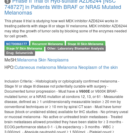
Phase II Trial of Hyd-sulfate AZD6244 [NSC
3
748727] in Patients With BRAF or NRAS Mutated
Melanomas
This phase II trial is studying how well MEK inhibitor AZD6244 works in
treating patients with stage III or stage IV melanoma. MEK inhibitor AZD6244
may stop the growth of tumor cells by blocking some of the enzymes needed
for cell growth.
NCT00866177
Recurrent Melanoma
Stage III Skin Melanoma
Stage IV Skin Melanoma
Other: Laboratory Biomarker Analysis
Drug: Selumetinib
MeSH:
Melanoma
Skin Neoplasms
HPO:
Cutaneous melanoma
Melanoma
Neoplasm of the skin
Inclusion Criteria: - Histologically or cytologically confirmed melanoma -
Stage IV or stage III disease not potentially curable with surgery -
Documented tumor progression - Must have a
or V600K BRAF-
V600E
mutated tumor, or a NRAS mutation at condons 12, 13, or 61 - Measurable
disease, defined as ≥ 1 unidimensionally measurable lesion ≥ 20 mm by
conventional techniques or ≥ 10 mm by spiral CT scan - Must have tumor
tissue (block or unstained slides) available for IHC studies - No primary uveal
or mucosal melanoma - No active or untreated brain metastases - Treated
brain metastases allowed provided they have been stable for ≥ 3 months -
ECOG performance status 0-1 - Life expectancy > 3 months - WBC ≥
3,000/mcL - Absolute neutrophil count ≥ 1,500/mcL - Platelet count ≥