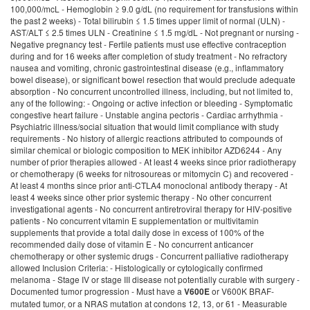
100,000/mcL - Hemoglobin ≥ 9.0 g/dL (no requirement for transfusions within
the past 2 weeks) - Total bilirubin ≤ 1.5 times upper limit of normal (ULN) -
AST/ALT ≤ 2.5 times ULN - Creatinine ≤ 1.5 mg/dL - Not pregnant or nursing -
Negative pregnancy test - Fertile patients must use effective contraception
during and for 16 weeks after completion of study treatment - No refractory
nausea and vomiting, chronic gastrointestinal disease (e.g., inflammatory
bowel disease), or significant bowel resection that would preclude adequate
absorption - No concurrent uncontrolled illness, including, but not limited to,
any of the following: - Ongoing or active infection or bleeding - Symptomatic
congestive heart failure - Unstable angina pectoris - Cardiac arrhythmia -
Psychiatric illness/social situation that would limit compliance with study
requirements - No history of allergic reactions attributed to compounds of
similar chemical or biologic composition to MEK inhibitor AZD6244 - Any
number of prior therapies allowed - At least 4 weeks since prior radiotherapy
or chemotherapy (6 weeks for nitrosoureas or mitomycin C) and recovered -
At least 4 months since prior anti-CTLA4 monoclonal antibody therapy - At
least 4 weeks since other prior systemic therapy - No other concurrent
investigational agents - No concurrent antiretroviral therapy for HIV-positive
patients - No concurrent vitamin E supplementation or multivitamin
supplements that provide a total daily dose in excess of 100% of the
recommended daily dose of vitamin E - No concurrent anticancer
chemotherapy or other systemic drugs - Concurrent palliative radiotherapy
allowed Inclusion Criteria: - Histologically or cytologically confirmed
melanoma - Stage IV or stage III disease not potentially curable with surgery -
Documented tumor progression - Must have a
or V600K BRAF-
V600E
mutated tumor, or a NRAS mutation at condons 12, 13, or 61 - Measurable