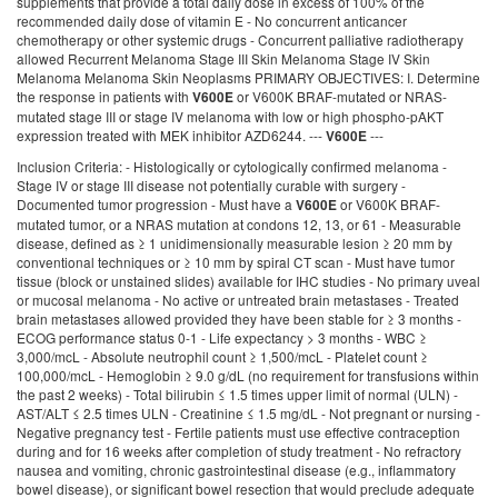
supplements that provide a total daily dose in excess of 100% of the
recommended daily dose of vitamin E - No concurrent anticancer
chemotherapy or other systemic drugs - Concurrent palliative radiotherapy
allowed Recurrent Melanoma Stage III Skin Melanoma Stage IV Skin
Melanoma Melanoma Skin Neoplasms PRIMARY OBJECTIVES: I. Determine
the response in patients with
or V600K BRAF-mutated or NRAS-
V600E
mutated stage III or stage IV melanoma with low or high phospho-pAKT
expression treated with MEK inhibitor AZD6244. ---
---
V600E
Inclusion Criteria: - Histologically or cytologically confirmed melanoma -
Stage IV or stage III disease not potentially curable with surgery -
Documented tumor progression - Must have a
or V600K BRAF-
V600E
mutated tumor, or a NRAS mutation at condons 12, 13, or 61 - Measurable
disease, defined as ≥ 1 unidimensionally measurable lesion ≥ 20 mm by
conventional techniques or ≥ 10 mm by spiral CT scan - Must have tumor
tissue (block or unstained slides) available for IHC studies - No primary uveal
or mucosal melanoma - No active or untreated brain metastases - Treated
brain metastases allowed provided they have been stable for ≥ 3 months -
ECOG performance status 0-1 - Life expectancy > 3 months - WBC ≥
3,000/mcL - Absolute neutrophil count ≥ 1,500/mcL - Platelet count ≥
100,000/mcL - Hemoglobin ≥ 9.0 g/dL (no requirement for transfusions within
the past 2 weeks) - Total bilirubin ≤ 1.5 times upper limit of normal (ULN) -
AST/ALT ≤ 2.5 times ULN - Creatinine ≤ 1.5 mg/dL - Not pregnant or nursing -
Negative pregnancy test - Fertile patients must use effective contraception
during and for 16 weeks after completion of study treatment - No refractory
nausea and vomiting, chronic gastrointestinal disease (e.g., inflammatory
bowel disease), or significant bowel resection that would preclude adequate