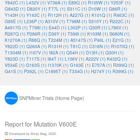
Y842C (1)
L432V (1)
V736A (1)
E89Q (1)
R135W (1)
Y253F (1)
G843D (1)
D820Y (1)
F77L (1)
S311C (1)
D10W (1)
G86R (1)
Y143H (1)
Y143C (1)
R112H (1)
A227G (1)
K101Q (1)
R463C (1)
G85E (1)
L236P (1)
A310V (1)
T798M (1)
S310Y (1)
R222C (1)
A4917G (1)
T798I (1)
E44D (1)
L302P (1)
Q30R (1)
L786V (1)
R287Q (1)
P286R (1)
D36Y (1)
T599I (1)
K103M (1)
S680N (1)
K1270A (1)
R88Q (1)
T224M (1)
A5147S (1)
P46L (1)
E21G (1)
Y822D (1)
Q260A (1)
R131H (1)
T81C (1)
C316N (1)
R1070Q (1)
T1304M (1)
I167V (1)
I82A (1)
Q54H (1)
D13H (1)
Q30H (1)
Y823D (1)
T117S (1)
I84T (1)
L106V (1)
A222V (1)
K432Q (1)
V534E (1)
G163S (1)
I1370K (1)
G163E (1)
E757A (1)
R399Q (1)
G41S (1)
P392L (1)
C1895T (1)
T334G (1)
H274Y (1)
R399G (1)
SNPMiner Trials (Home Page)
Report for Mutation V600E
Developed by Shray Alag, 2020.