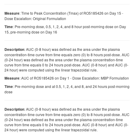
: Time to Peak Concentration (Tmax) of RO5185426 on Day 15 -
Measure
Dose Escalation: Original Formulation
: Pre-morning dose, 0.5, 1, 2, 4, and 8 hour post-morning dose on Day
Time
15, pre-morning dose on Day 16
: AUC (0-8 hour) was defined as the area under the plasma
Description
concentration-time curve from time equals zero (0) to 8 hours post-dose. AUC
(0-24 hour) was defined as the area under the plasma concentration-time
curve from time equals 0 to 24 hours post-dose. AUC (0-8 hour) and AUC (0-
24 hour) were computed using the linear trapezoidal rule.
: AUC of RO5185426 on Day 1 - Dose Escalation: MBP Formulation
Measure
: Pre-morning dose and at 0.5, 1, 2, 4, and 8, and 24 hours post-morning
Time
dose
: AUC (0-8 hour) was defined as the area under the plasma
Description
concentration-time curve from time equals zero (0) to 8 hours post-dose. AUC
(0-24 hour) was defined as the area under the plasma concentration-time
curve from time equals 0 to 24 hours post-dose. AUC (0-8 hour) and AUC (0-
24 hour) were computed using the linear trapezoidal rule.