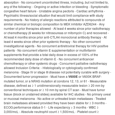
absorption - No concurrent uncontrolled illness, including, but not limited to,
any of the following: - Ongoing or active infection or bleeding - Symptomatic
congestive heart failure - Unstable angina pectoris - Cardiac arrhythmia -
Psychiatric illness/social situation that would limit compliance with study
requirements - No history of allergic reactions attributed to compounds of
similar chemical or biologic composition to MEK inhibitor AZD6244 - Any
number of prior therapies allowed - At least 4 weeks since prior radiotherapy
or chemotherapy (6 weeks for nitrosoureas or mitomycin C) and recovered -
At least 4 months since prior anti-CTLA4 monoclonal antibody therapy - At
least 4 weeks since other prior systemic therapy - No other concurrent
investigational agents - No concurrent antiretroviral therapy for HIV-positive
patients - No concurrent vitamin E supplementation or multivitamin
supplements that provide a total daily dose in excess of 100% of the
recommended daily dose of vitamin E - No concurrent anticancer
chemotherapy or other systemic drugs - Concurrent palliative radiotherapy
allowed Inclusion Criteria: - Histologically or cytologically confirmed
melanoma - Stage IV or stage III disease not potentially curable with surgery -
Documented tumor progression - Must have a
or V600K BRAF-
V600E
mutated tumor, or a NRAS mutation at condons 12, 13, or 61 - Measurable
disease, defined as ≥ 1 unidimensionally measurable lesion ≥ 20 mm by
conventional techniques or ≥ 10 mm by spiral CT scan - Must have tumor
tissue (block or unstained slides) available for IHC studies - No primary uveal
or mucosal melanoma - No active or untreated brain metastases - Treated
brain metastases allowed provided they have been stable for ≥ 3 months -
ECOG performance status 0-1 - Life expectancy > 3 months - WBC ≥
3,000/mcL - Absolute neutrophil count ≥ 1,500/mcL - Platelet count ≥