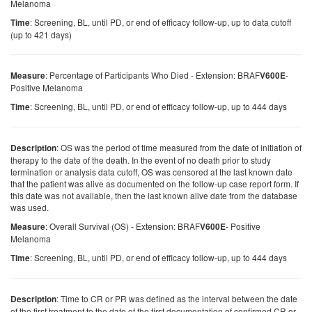
Melanoma
: Screening, BL, until PD, or end of efficacy follow-up, up to data cutoff
Time
(up to 421 days)
: Percentage of Participants Who Died - Extension: BRAF
-
Measure
V600E
Positive Melanoma
: Screening, BL, until PD, or end of efficacy follow-up, up to 444 days
Time
: OS was the period of time measured from the date of initiation of
Description
therapy to the date of the death. In the event of no death prior to study
termination or analysis data cutoff, OS was censored at the last known date
that the patient was alive as documented on the follow-up case report form. If
this date was not available, then the last known alive date from the database
was used.
: Overall Survival (OS) - Extension: BRAF
- Positive
Measure
V600E
Melanoma
: Screening, BL, until PD, or end of efficacy follow-up, up to 444 days
Time
: Time to CR or PR was defined as the interval between the date
Description
of the first treatment to the date of the first documentation of confirmed CR or