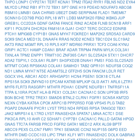
THPO
LONP1
CYP27A1
TERT
KCNA1
TPM2
ITGA2
RYR1
FBLN5
ND2
EYA4
MLYCD
LPIN2
RB1
IFT172
TBX1
SP7
GNE
H19
PDE4D
NDUFAF3
ABCG8
RBM10
LMNB1
GAA
CHRM3
UBE2T
DMD
SERPINA6
FLAD1
TMEM67
SCNN1G
CD79B
PIGO
RPL18
WT1
LDB3
MAP3K20
FBN2
IKBKG
JUP
GREB1L
CC2D2A
GDNF
GATA6
FANCE
RIN2
ACAD8
FLNB
SCN1B
ARF1
KIF11
POU3F4
DHCR24
FAM161A
GJA1
CHD7
TERC
DCDC2
EDNRB
PTCH1
MPIG6B
CYP1B1
GNAS
MYH7
FOXRED1
MAP2K2
SRD5A3
CARD9
SOX9
SNCA
MED13L
DNAAF4
RRAS
NOD2
KCNE3
TBC1D24
SLC19A2
AKT3
RIN2
MGMT
RPL10
RPL5
KIF7
WDR60
PRRX1
TCF3
COA6
KYNU
GRIP1
ACTC1
HAMP
CDAN1
BRAF
ADAR
TRPM4
PARN
MYLK
COL3A1
TXNL4A
TPM2
ENPP1
TRMT10C
ZNF365
CAV1
SLC25A24
STX11
DHCR7
ADA2
TSPYL1
COL6A1
RLBP1
SH3PXD2B
DNAH1
PMS1
FGG
SLC25A20
MTFMT
COA5
RPS6KA3
COL4A1
SAMHD1
TAB2
GPR101
NDUFS8
COQ2
ND1
LMNA
MYH7
NT5E
ADAMTSL2
GTF2H5
SON
FANCM
LDLR
RET
GGCX
VHL
ABCA1
ADD1
ARHGAP31
HCN4
PSEN1
SOX18
CTLA4
RPS15A
SOX9
ZMYND10
EPCAM
KAT6B
MPLKIP
GLI3
AKT1
ARL6
LZTR1
MYF6
FLRT3
RASGRP1
MTHFR
PDHA1
CENPE
NDUFB11
TNFRSF11A
TTPA
IL10RA
PCNT
HLA-B
PEX1
COL2A1
CACNA1C
SON
UPF3B
IRF5
BGN
BCHE
TFR2
TREX1
SMAD6
BTNL2
CLRN1
FGFR1
SCN5A
KMT2D
NEXN
CYBA
KAT6A
CPOX
ARPC1B
PPP2R5D
FGB
VPS45
PLG
TAB2
PGAP2
DNAAF6
PYCR1
LYST
TP53
ND4
RPE65
RPSA
TANGO2
TBX1
JAK2
MRPS14
IL17RD
LYST
RNASEH2A
SPATA7
LMNA
ACTC1
DSE
PIK3CA
RPL10
AHR
C2
SDHAF1
CYP7B1
CACNA1C
PALLD
GATA6
HPGD
GNAS
TTC7A
FARSB
PRCD
FGFR2
GATA1
MED12
ARX
ALG9
BPTF
ABCC9
PEX5
CLCN7
FMR1
TPK1
SEMA3E
CCN2
NUP155
G6PD
EED
MTHFR
DMD
CCDC103
LIPC
TPM1
KLF1
WT1
RNASEH2C
DOLK
GABRA3
DYNC2H1
GPC4
OFD1
ND5
IGHM
HEXB
ATP2C1
PDGFB
CTSA
B2M