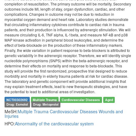
completion of resuscitation. The primary outcome will be mortality. Secondary
outcomes include MI, length of stay, organ dysfunction, cardiac, and other
complications. Changes in outcome may not be due to reduction in
myocardial oxygen demand and heart rate. Laboratory studies demonstrate
that circulating inflammatory cytokines contribute to cardiac risk in trauma
patients, and their production is influenced by adrenergic stimulation. We will
measure circulating IL-6, TNF alpha, IL-1beta, and measure NF-kB and p38
MAP kinase activation in peripheral blood leukocytes, and determine the
effect of beta-blockade on the production of these inflammatory markers.
Finally, the wide variation in patient response to beta-blockers is attributed to
genetic variability in the adrenergic receptor. Therefore, we will identify single
nucleotide polymorphisms (SNPS) within the beta-adrenergic receptor, and
determine their effects on mortality and response to beta-blockade. This
study will provide the first randomized, prospective trial designed to reduce
morbidity and mortality in elderly trauma patients at risk for cardiac disease.
The laboratory and genetic component will provide additional insights that
may explain treatment effects, lead to new therapeutic strategies, and have
the potential to lead to additional areas of investigation.
NCT00302692
Multiple Trauma
Cardiovascular Diseases
Aged
Drug: Esmolol
Drug: Metoprolol
MeSH:
Multiple Trauma
Cardiovascular Diseases
Wounds and
Injuries
HPO:
Abnormality of the cardiovascular system