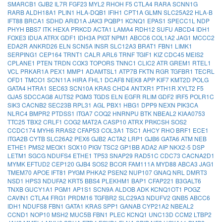
SMARCB1
GJB2
IL7R
FGF23
MYL2
RHOH
F5
CTLA4
RARA
SCNN1G
RARB
ALDH18A1
PLIN1
HLA-DQB1
IFIH1
CPT1A
GLMN
SLC25A22
HLA-B
IFT88
BRCA1
SDHD
ARID1A
JAK3
PQBP1
KCNQ1
EPAS1
SPECC1L
NDP
PHYH
BBS7
ITK
HEXA
PRKCD
ACTA1
LAMA4
RDH12
SUFU
ABCD4
IDH1
FOXE3
IDUA
ATRX
GDF1
IDH3A
PIGT
NPM1
ABCC6
COL1A2
JAG1
MCCC2
EDA2R
ANKRD26
ELN
SCN5A
INSR
SLC12A3
BRAT1
FBN1
LIMK1
SERPING1
CEP164
TRNT1
CALR
ARL6
TRNF
TGIF1
KIZ
CDC45
MEIS2
CPLANE1
PTEN
TRDN
COX3
TOPORS
TNNC1
CLIC2
ATR
GREM1
RTEL1
VCL
PRKAR1A
PEX1
MMP1
ADAMTSL1
ATP7B
FKTN
RGR
TGFBR1
TECRL
OFD1
TMCO1
SCN11A
HIRA
FHL1
DCAF8
NEK8
APP
KIF7
KMT2D
POLG
GATA4
HTRA1
SEC63
SCN10A
KRAS
CHD4
ANTXR1
PTH1R
XYLT2
F5
GJA5
SDCCAG8
AUTS2
PGM3
TGDS
ELN
EGFR
RLIM
GDF2
IRF5
POLR1C
SIK3
CACNB2
SEC23B
RPL31
AGL
PBX1
HBG1
DPP9
NEXN
PIK3CA
NLRC4
BMPR2
PTDSS1
ITGA7
COQ2
HNRNPU
BTK
NBEAL2
KIAA0753
TTC25
TBX2
CRLF1
COG2
MAT2A
CASP10
ATRX
PRKCSH
SOS2
CCDC174
MYH6
RRAS2
CFAP53
COL3A1
TSC1
AHCY
RHO
BRF1
ECE1
ITGA2B
CYTB
SLC26A2
PEX6
GJB2
ACTA2
LRP1
GJB6
GATA6
ATM
NEB
ETHE1
PMS2
MEOX1
SOX10
PIGV
TSC2
GP1BB
ADA2
AIP
NKX2-5
DSP
LETM1
SGCG
NDUFS4
ETHE1
TP53
SNAP29
RAD51C
CDC73
CACNA2D1
MYMK
EFTUD2
CEP120
GJB4
SOS2
BCOR
FAM111A
MYD88
ABCA3
JAG1
TMEM70
APOE
IFT81
PYGM
PHKA2
PSEN2
NUP107
GNAQ
NRL
DMRT3
NSD1
HPS3
NDUFA2
KRT5
BBS4
PLEKHM1
BAP1
CFAP221
B3GALT6
TNXB
GUCY1A1
PGM1
AP1S1
SCN9A
ALDOB
ADK
KCNQ1OT1
POGZ
CAVIN1
CTLA4
FRG1
PRDM16
TGFBR2
SLC29A3
NDUFV2
GNB5
ABCC6
IDH1
NDUFS8
FBN1
GATA1
KRAS
SPP1
GANAB
CYP21A2
NBEAL2
CCND1
NOP10
MSH2
MUC5B
FBN1
PLEC
KCNQ1
UNC13D
CCM2
LTBP2