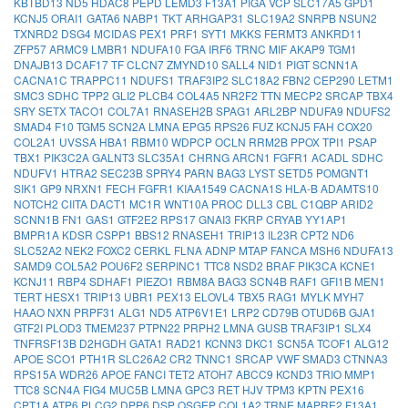
KBTBD13
ND5
HDAC8
PEPD
LEMD3
F13A1
PIGA
VCP
SLC17A5
GPD1
KCNJ5
ORAI1
GATA6
NABP1
TKT
ARHGAP31
SLC19A2
SNRPB
NSUN2
TXNRD2
DSG4
MCIDAS
PEX1
PRF1
SYT1
MKKS
FERMT3
ANKRD11
ZFP57
ARMC9
LMBR1
NDUFA10
FGA
IRF6
TRNC
MIF
AKAP9
TGM1
DNAJB13
DCAF17
TF
CLCN7
ZMYND10
SALL4
NID1
PIGT
SCNN1A
CACNA1C
TRAPPC11
NDUFS1
TRAF3IP2
SLC18A2
FBN2
CEP290
LETM1
SMC3
SDHC
TPP2
GLI2
PLCB4
COL4A5
NR2F2
TTN
MECP2
SRCAP
TBX4
SRY
SETX
TACO1
COL7A1
RNASEH2B
SPAG1
ARL2BP
NDUFA9
NDUFS2
SMAD4
F10
TGM5
SCN2A
LMNA
EPG5
RPS26
FUZ
KCNJ5
FAH
COX20
COL2A1
UVSSA
HBA1
RBM10
WDPCP
OCLN
RRM2B
PPOX
TPI1
PSAP
TBX1
PIK3C2A
GALNT3
SLC35A1
CHRNG
ARCN1
FGFR1
ACADL
SDHC
NDUFV1
HTRA2
SEC23B
SPRY4
PARN
BAG3
LYST
SETD5
POMGNT1
SIK1
GP9
NRXN1
FECH
FGFR1
KIAA1549
CACNA1S
HLA-B
ADAMTS10
NOTCH2
CIITA
DACT1
MC1R
WNT10A
PROC
DLL3
CBL
C1QBP
ARID2
SCNN1B
FN1
GAS1
GTF2E2
RPS17
GNAI3
FKRP
CRYAB
YY1AP1
BMPR1A
KDSR
CSPP1
BBS12
RNASEH1
TRIP13
IL23R
CPT2
ND6
SLC52A2
NEK2
FOXC2
CERKL
FLNA
ADNP
MTAP
FANCA
MSH6
NDUFA13
SAMD9
COL5A2
POU6F2
SERPINC1
TTC8
NSD2
BRAF
PIK3CA
KCNE1
KCNJ11
RBP4
SDHAF1
PIEZO1
RBM8A
BAG3
SCN4B
RAF1
GFI1B
MEN1
TERT
HESX1
TRIP13
UBR1
PEX13
ELOVL4
TBX5
RAG1
MYLK
MYH7
HAAO
NXN
PRPF31
ALG1
ND5
ATP6V1E1
LRP2
CD79B
OTUD6B
GJA1
GTF2I
PLOD3
TMEM237
PTPN22
PRPH2
LMNA
GUSB
TRAF3IP1
SLX4
TNFRSF13B
D2HGDH
GATA1
RAD21
KCNN3
DKC1
SCN5A
TCOF1
ALG12
APOE
SCO1
PTH1R
SLC26A2
CR2
TNNC1
SRCAP
VWF
SMAD3
CTNNA3
RPS15A
WDR26
APOE
FANCI
TET2
ATOH7
ABCC9
KCND3
TRIO
MMP1
TTC8
SCN4A
FIG4
MUC5B
LMNA
GPC3
RET
HJV
TPM3
KPTN
PEX16
CPT1A
ATP6
PLCG2
DPP6
DSP
OSGEP
COL1A2
TRNE
MAPRE2
F13A1