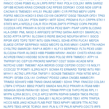
FANCC
CD46
PGM3
KLLN
LRP5
RPS7
RAI1
POLH
COL2A1
WRN
SARS2
GP1BB
KCNA5
KRAS
CDKN2B
CA2
RPE65
DDRGK1
COG5
ND6
USP18
CACNA1S
TMEM231
HYLS1
PALB2
UBR1
C1R
PRTN3
MEFV
USP8
FGFR2
ABCC9
HOXD13
ENG
CD109
C8ORF37
DSG2
TBXA2R
OFD1
TP63
TMEM107
COL3A1
PTEN
SMPD1
MITF
SDHC
PRDM16
FLI1
CRPPA
STK11
STAT3
MYL4
NFE2L2
CALR
ITCH
PEX6
ZAP70
PTPN22
COPA
PIK3R2
CC2D2A
HFE
PRKAR1A
SCO2
KIF5A
PEX2
BAP1
PSAP
USP8
SLC29A3
HLA-DRB1
PML
NKX2-5
ARFGEF2
SFTPA2
GATA4
AKR1D1
SMARCAL1
SC5D
ATP7A
SPTA1
SLC39A13
RERE
BACH2
NDUFS4
MYH11
SGCD
RPGR
IGF2
TDP2
TERT
INTU
GSN
FANCL
SDHB
ATRX
FUCA1
MEF2A
ELMO2
CRTAP
SERPING1
NSD2
MECP2
GLRX5
MNX1
CASP8
TTN
HADH
CYSLTR2
SMARCB1
RAP1A
WDR11
KLF13
SERPING1
FLT4
PEX5
USB1
SLC22A4
FSHR
ALOXE3
HBB
PSMB9
NRXN1
ANOS1
CHST3
KRAS
IGH
ACVR2B
FANCI
HSD3B2
SCN1B
GNS
POLG2
IRF8
TIMMDC1
ATP11A
TNFRSF13C
CEP120
PROKR2
MAP3K7
CD27
SGSH
ACAD8
NFIX
NOTCH2
USB1
TMEM67
ADA
WDR35
COQ2
CEP290
CCDC115
NGLY1
CCDC22
TF
POMT1
IL2RG
NCF1
SCN9A
F2
ERMARD
TGFB2
INTU
RB1
MYH11
ACTA2
LIFR
FGA
TNFSF11
SCN2B
TMEM231
PIGV
NT5E
MYL2
PROP1
SF3B4
COL1A1
CHRNA7
PDSS2
LMNA
CNGB3
AMMECR1
TRIM32
SDHAF2
HBB
TNNI3
GNAS
MGME1
SDHA
TPM1
FANCD2
COL3A1
LTBP4
CYP24A1
BBS2
POMT2
SMAD4
NHLRC2
PRKAR1A
ITGA8
MIB1
SEMA3A
SDHB
PAFAH1B1
SDHC
TRNW
PPP1CB
THPO
PEX6
RPL11
MYPN
IL2RA
BCS1L
CYLD
APC2
MYPN
RSPH9
SAMD9
TMC6
PACS2
TRNH
ATP6V1A
GATAD1
DNAJB11
NLRC4
GPR35
TBX1
ATP6
TFAP2A
HCCS
NEB
JAK2
KCNJ5
FLNB
PIGT
TBX3
NPHP1
MEGF8
TTN
ACTA2
NLRP3
TBX3
APOE
TCIRG1
AHI1
PLN
IL17F
PKLR
NPHP3
CDC73
IRF5