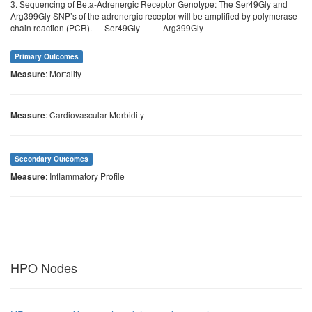
3. Sequencing of Beta-Adrenergic Receptor Genotype: The Ser49Gly and
Arg399Gly SNP’s of the adrenergic receptor will be amplified by polymerase
chain reaction (PCR). --- Ser49Gly --- --- Arg399Gly ---
Primary Outcomes
: Mortality
Measure
: Cardiovascular Morbidity
Measure
Secondary Outcomes
: Inflammatory Profile
Measure
HPO Nodes