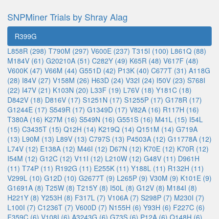
SNPMiner Trials by Shray Alag
R399G
L858R (298)
T790M (297)
V600E (237)
T315I (100)
L861Q (88)
M184V (61)
G20210A (51)
C282Y (49)
K65R (48)
V617F (48)
V600K (47)
V66M (44)
G551D (42)
P13K (40)
C677T (31)
A118G
(28)
I84V (27)
V158M (26)
H63D (24)
V32I (24)
I50V (23)
S768I
(22)
I47V (21)
K103N (20)
L33F (19)
L76V (18)
Y181C (18)
D842V (18)
D816V (17)
S1251N (17)
S1255P (17)
G178R (17)
G1244E (17)
S549R (17)
G1349D (17)
V82A (16)
R117H (16)
T380A (16)
K27M (16)
S549N (16)
G551S (16)
M41L (15)
I54L
(15)
C3435T (15)
Q12H (14)
K219Q (14)
Q151M (14)
G719A
(13)
L90M (13)
L89V (13)
C797S (13)
P4503A (12)
G11778A (12)
L74V (12)
E138A (12)
M46I (12)
D67N (12)
K70E (12)
K70R (12)
I54M (12)
G12C (12)
V11I (12)
L210W (12)
G48V (11)
D961H
(11)
T74P (11)
R192G (11)
E255K (11)
Y188L (11)
R132H (11)
V299L (10)
G12D (10)
G2677T (9)
L265P (9)
V30M (9)
K101E (9)
G1691A (8)
T25W (8)
T215Y (8)
I50L (8)
G12V (8)
M184I (8)
H221Y (8)
Y253H (8)
F317L (7)
V106A (7)
S298P (7)
M230I (7)
L100I (7)
C1236T (7)
V600D (7)
N155H (6)
Y93H (6)
F227C (6)
F359C (6)
V108I (6)
A3243G (6)
G73S (6)
P12A (6)
Q148H (6)