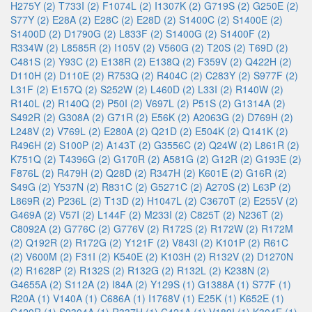
H275Y (2)
T733I (2)
F1074L (2)
I1307K (2)
G719S (2)
G250E (2)
S77Y (2)
E28A (2)
E28C (2)
E28D (2)
S1400C (2)
S1400E (2)
S1400D (2)
D1790G (2)
L833F (2)
S1400G (2)
S1400F (2)
R334W (2)
L8585R (2)
I105V (2)
V560G (2)
T20S (2)
T69D (2)
C481S (2)
Y93C (2)
E138R (2)
E138Q (2)
F359V (2)
Q422H (2)
D110H (2)
D110E (2)
R753Q (2)
R404C (2)
C283Y (2)
S977F (2)
L31F (2)
E157Q (2)
S252W (2)
L460D (2)
L33I (2)
R140W (2)
R140L (2)
R140Q (2)
P50I (2)
V697L (2)
P51S (2)
G1314A (2)
S492R (2)
G308A (2)
G71R (2)
E56K (2)
A2063G (2)
D769H (2)
L248V (2)
V769L (2)
E280A (2)
Q21D (2)
E504K (2)
Q141K (2)
R496H (2)
S100P (2)
A143T (2)
G3556C (2)
Q24W (2)
L861R (2)
K751Q (2)
T4396G (2)
G170R (2)
A581G (2)
G12R (2)
G193E (2)
F876L (2)
R479H (2)
Q28D (2)
R347H (2)
K601E (2)
G16R (2)
S49G (2)
Y537N (2)
R831C (2)
G5271C (2)
A270S (2)
L63P (2)
L869R (2)
P236L (2)
T13D (2)
H1047L (2)
C3670T (2)
E255V (2)
G469A (2)
V57I (2)
L144F (2)
M233I (2)
C825T (2)
N236T (2)
C8092A (2)
G776C (2)
G776V (2)
R172S (2)
R172W (2)
R172M
(2)
Q192R (2)
R172G (2)
Y121F (2)
V843I (2)
K101P (2)
R61C
(2)
V600M (2)
F31I (2)
K540E (2)
K103H (2)
R132V (2)
D1270N
(2)
R1628P (2)
R132S (2)
R132G (2)
R132L (2)
K238N (2)
G4655A (2)
S112A (2)
I84A (2)
Y129S (1)
G1388A (1)
S77F (1)
R20A (1)
V140A (1)
C686A (1)
I1768V (1)
E25K (1)
K652E (1)