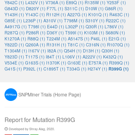
Y842C (1)
L432V (1)
V736A (1)
E89Q (1)
R135W (1)
Y253F (1)
G843D (1)
D820Y (1)
F77L (1)
S311C (1)
D10W (1)
G86R (1)
Y143H (1)
Y143C (1)
R112H (1)
A227G (1)
K101Q (1)
R463C (1)
G85E (1)
L236P (1)
A310V (1)
T798M (1)
S310Y (1)
R222C (1)
A4917G (1)
T798I (1)
E44D (1)
L302P (1)
Q30R (1)
L786V (1)
R287Q (1)
P286R (1)
D36Y (1)
T599I (1)
K103M (1)
S680N (1)
K1270A (1)
R88Q (1)
T224M (1)
A5147S (1)
P46L (1)
E21G (1)
Y822D (1)
Q260A (1)
R131H (1)
T81C (1)
C316N (1)
R1070Q (1)
T1304M (1)
I167V (1)
I82A (1)
Q54H (1)
D13H (1)
Q30H (1)
Y823D (1)
T117S (1)
I84T (1)
L106V (1)
A222V (1)
K432Q (1)
V534E (1)
G163S (1)
I1370K (1)
G163E (1)
E757A (1)
R399Q (1)
G41S (1)
P392L (1)
C1895T (1)
T334G (1)
H274Y (1)
R399G (1)
SNPMiner Trials (Home Page)
Report for Mutation R399G
Developed by Shray Alag, 2020.