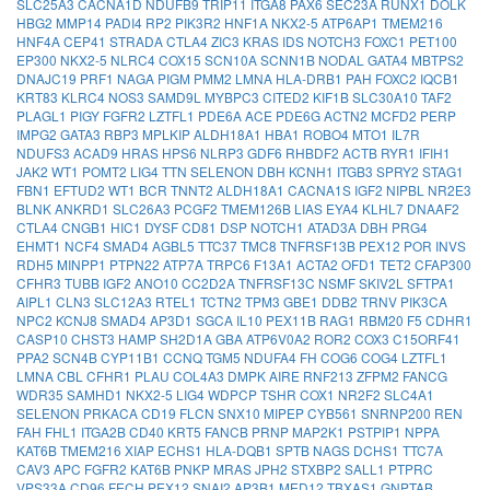
SLC25A3
CACNA1D
NDUFB9
TRIP11
ITGA8
PAX6
SEC23A
RUNX1
DOLK
HBG2
MMP14
PADI4
RP2
PIK3R2
HNF1A
NKX2-5
ATP6AP1
TMEM216
HNF4A
CEP41
STRADA
CTLA4
ZIC3
KRAS
IDS
NOTCH3
FOXC1
PET100
EP300
NKX2-5
NLRC4
COX15
SCN10A
SCNN1B
NODAL
GATA4
MBTPS2
DNAJC19
PRF1
NAGA
PIGM
PMM2
LMNA
HLA-DRB1
PAH
FOXC2
IQCB1
KRT83
KLRC4
NOS3
SAMD9L
MYBPC3
CITED2
KIF1B
SLC30A10
TAF2
PLAGL1
PIGY
FGFR2
LZTFL1
PDE6A
ACE
PDE6G
ACTN2
MCFD2
PERP
IMPG2
GATA3
RBP3
MPLKIP
ALDH18A1
HBA1
ROBO4
MTO1
IL7R
NDUFS3
ACAD9
HRAS
HPS6
NLRP3
GDF6
RHBDF2
ACTB
RYR1
IFIH1
JAK2
WT1
POMT2
LIG4
TTN
SELENON
DBH
KCNH1
ITGB3
SPRY2
STAG1
FBN1
EFTUD2
WT1
BCR
TNNT2
ALDH18A1
CACNA1S
IGF2
NIPBL
NR2E3
BLNK
ANKRD1
SLC26A3
PCGF2
TMEM126B
LIAS
EYA4
KLHL7
DNAAF2
CTLA4
CNGB1
HIC1
DYSF
CD81
DSP
NOTCH1
ATAD3A
DBH
PRG4
EHMT1
NCF4
SMAD4
AGBL5
TTC37
TMC8
TNFRSF13B
PEX12
POR
INVS
RDH5
MINPP1
PTPN22
ATP7A
TRPC6
F13A1
ACTA2
OFD1
TET2
CFAP300
CFHR3
TUBB
IGF2
ANO10
CC2D2A
TNFRSF13C
NSMF
SKIV2L
SFTPA1
AIPL1
CLN3
SLC12A3
RTEL1
TCTN2
TPM3
GBE1
DDB2
TRNV
PIK3CA
NPC2
KCNJ8
SMAD4
AP3D1
SGCA
IL10
PEX11B
RAG1
RBM20
F5
CDHR1
CASP10
CHST3
HAMP
SH2D1A
GBA
ATP6V0A2
ROR2
COX3
C15ORF41
PPA2
SCN4B
CYP11B1
CCNQ
TGM5
NDUFA4
FH
COG6
COG4
LZTFL1
LMNA
CBL
CFHR1
PLAU
COL4A3
DMPK
AIRE
RNF213
ZFPM2
FANCG
WDR35
SAMHD1
NKX2-5
LIG4
WDPCP
TSHR
COX1
NR2F2
SLC4A1
SELENON
PRKACA
CD19
FLCN
SNX10
MIPEP
CYB561
SNRNP200
REN
FAH
FHL1
ITGA2B
CD40
KRT5
FANCB
PRNP
MAP2K1
PSTPIP1
NPPA
KAT6B
TMEM216
XIAP
ECHS1
HLA-DQB1
SPTB
NAGS
DCHS1
TTC7A
CAV3
APC
FGFR2
KAT6B
PNKP
MRAS
JPH2
STXBP2
SALL1
PTPRC
VPS33A
CD96
FECH
PEX12
SNAI2
AP3B1
MED12
TBXAS1
GNPTAB