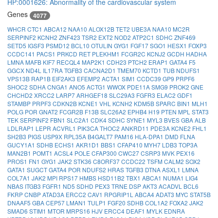
HP:0001626: Abnormality of the cardiovascular system
Genes
4077
WHCR
CTC1
ABCA12
NAA10
ALOX12B
TET2
UBE3A
NAA10
MC2R
SERPINF2
KCNH2
ZNF423
TSR2
EXT2
NOD2
ATP2C1
SDHC
ZNF469
SETD5
IGSF3
PSMD12
BCL10
OTULIN
GYG1
FGF17
SGO1
HESX1
FOXP3
CCDC141
PACS1
PRKCD
RET
PLEKHM1
FCGR2C
KCNJ2
GCDH
HADHA
LMNA
MAFB
KIF7
RECQL4
MAP2K1
CDH23
PTCH2
ERAP1
GATA4
F5
GGCX
ND4L
IL17RA
TGFB3
CACNA2D1
TMEM70
KCTD1
TUB
NDUFS1
VPS13B
RAP1B
EIF2AK3
EFEMP2
ACTA1
SIM1
CCDC39
GP9
PRPF6
SHOC2
SDHA
CNGA1
ANO5
ACTG1
WWOX
PDE11A
SMG9
PROK2
GNE
CHCHD2
XRCC2
LARP7
ARHGEF18
SLC29A3
FGFR3
ELAC2
GDF1
STAMBP
PRPF3
CDKN2B
KCNE1
VHL
KCNH2
KDM5B
SPARC
BIN1
MLH1
POLG
POR
GNAT2
FCGR2B
F13B
SLC26A2
EPHB4
H19
PTEN
MPL
STAT3
TEK
SERPINF2
FBN1
SLC2A1
CDK4
SDHC
SYNE1
MYL3
BVES
GBA
ALB
LDLRAP1
LEPR
ACVRL1
PIK3CA
THOC2
ANKRD11
PDE3A
KCNE2
FHL1
SH2B3
PIGS
USP9X
RPL35A
B4GALT7
PAM16
HLA-DPA1
DMD
FLNA
GUCY1A1
SDHB
ECHS1
AKR1D1
BBS1
CFAP410
MYH7
LDB3
TOP3A
MAN2B1
POMT1
ACSL4
POLE
CFAP300
CWC27
CSRP3
MVK
PEX16
PROS1
FN1
GYG1
JAK2
STK36
C8ORF37
CCDC22
TSFM
CALM2
SOX2
GATA1
SUGCT
GATA4
POR
NDUFS2
HRAS
TGFB3
DTNA
ASXL1
LMNA
COL7A1
JAK2
MPI
RPS17
HMBS
HSD11B2
TBX1
ABCA1
NUMA1
LIG4
NBAS
ITGB3
FGFR1
ND5
SDHD
PEX3
TRNE
DSP
AKT3
ACADVL
BCL6
FKRP
CNBP
ATAD3A
ERCC2
CAV1
RPGRIP1L
ABCA4
ADAT3
MYC
STAT5B
DNAAF5
GBA
CEP57
LMAN1
TULP1
FGF20
SDHB
COL1A2
FOXA2
JAK2
SMAD6
STIM1
MTOR
MRPS16
HJV
ERCC4
DEAF1
MYLK
EDNRA