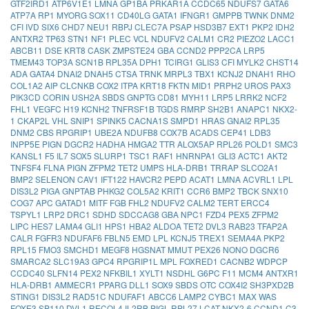
GTF2IRD1
ATP6V1E1
LMNA
GP1BA
PRKAR1A
CCDC65
NDUFS7
GATA6
ATP7A
RP1
MYORG
SOX11
CD40LG
GATA1
IFNGR1
GMPPB
TWNK
DNM2
CFI
IVD
SIX6
CHD7
NEU1
RBPJ
CLEC7A
PSAP
HSD3B7
EXT1
PKP2
IDH2
ANTXR2
TP63
STN1
NF1
PLEC
VCL
NDUFV2
CALM1
CR2
PIEZO2
LACC1
ABCB11
DSE
KRT8
CASK
ZMPSTE24
GBA
CCND2
PPP2CA
LRP5
TMEM43
TOP3A
SCN1B
RPL35A
DPH1
TCIRG1
GLIS3
CFI
MYLK2
CHST14
ADA
GATA4
DNAI2
DNAH5
CTSA
TRNK
MRPL3
TBX1
KCNJ2
DNAH1
RHO
COL1A2
AIP
CLCNKB
COX2
ITPA
KRT18
FKTN
MID1
PRPH2
UROS
PAX3
PIK3CD
CORIN
USH2A
SBDS
GNPTG
CD81
MYH11
LRP5
LRRK2
NCF2
FHL1
VEGFC
H19
KCNH2
TNFRSF1B
TGDS
RMRP
SH2B1
ANAPC1
NKX2-
1
CKAP2L
VHL
SNIP1
SPINK5
CACNA1S
SMPD1
HRAS
GNAI2
RPL35
DNM2
CBS
RPGRIP1
UBE2A
NDUFB8
COX7B
ACADS
CEP41
LDB3
INPP5E
PIGN
DGCR2
HADHA
HMGA2
TTR
ALOX5AP
RPL26
POLD1
SMC3
KANSL1
F5
IL7
SOX5
SLURP1
TSC1
RAF1
HNRNPA1
GLI3
ACTC1
AKT2
TNFSF4
FLNA
PIGN
ZFPM2
TET2
UMPS
HLA-DRB1
TRRAP
SLCO2A1
BMP2
SELENON
CAV1
IFT122
HAVCR2
PEPD
ACAT1
LMNA
ACVRL1
LPL
DIS3L2
PIGA
GNPTAB
PHKG2
COL5A2
KRIT1
CCR6
BMP2
TBCK
SNX10
COG7
APC
GATAD1
MITF
FGB
FHL2
NDUFV2
CALM2
TERT
ERCC4
TSPYL1
LRP2
DRC1
SDHD
SDCCAG8
GBA
NPC1
FZD4
PEX5
ZFPM2
LIPC
HES7
LAMA4
GLI1
HPS1
HBA2
ALDOA
TET2
DVL3
RAB23
TFAP2A
CALR
FGFR3
NDUFAF6
FBLN5
EMD
LPL
KCNJ5
TREX1
SEMA4A
PKP2
RPL15
FMO3
SMCHD1
MEGF8
HGSNAT
MMUT
PEX26
NONO
DGCR6
SMARCA2
SLC19A3
GPC4
RPGRIP1L
MPL
FOXRED1
CACNB2
WDPCP
CCDC40
SLFN14
PEX2
NFKBIL1
XYLT1
NSDHL
G6PC
F11
MCM4
ANTXR1
HLA-DRB1
AMMECR1
PPARG
DLL1
SOX9
SBDS
OTC
COX4I2
SH3PXD2B
STING1
DIS3L2
RAD51C
NDUFAF1
ABCC6
LAMP2
CYBC1
MAX
WAS
FOXE3
SP110
DVL1
RECQL4
IL2RB
PIGL
RPL27
LCAT
NKX2-6
CCND1
C3