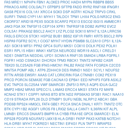
FAS
MRE11
NPHP4
FBN1
ALOXE3
PROC
HADH
MYPN
RBBP8
BBS5
PRKACG
AIRE
COLGALT1
GTPBP3
SFTPB
FADD
RYR2
RNF168
IFNGR1
GAS8
PEX16
COL1A1
XRCC4
SOX3
DSP
AGTR1
KCNJ2
TRPV3
CRKL
SURF1
TNNI3
CYP11A1
MYH11
TALDO1
TPM1
LHX4
POLG
NR3C2
ENG
C8ORF37
ARID1B
PEX5
SGCB
SCARF2
PEX13
ESCO2
ISG15
AMMECR1
JAK3
FGA
XK
TNFSF15
CEP104
XPR1
TNFRSF1B
DDB2
AVPR2
EVC2
COL5A1
PRKAG2
BSCL2
AHCY
LYZ
PLCG2
SOX10
MYH7
IL12A
LRRC56
FASLG
ERCC6
STOX1
HSPG2
BUB1
BBS2
IGF1R
FMR1
KRT5
BSCL2
RP9
HSPA9
FGFR2
SCYL1
COG7
MYH7
HYDIN
PSMB8
SLC2A10
CPS1
IL12A-
AS1
SOX18
WFS1
PPA2
GPC4
SUFU
MKS1
COX10
DOLK
PEX2
POLA1
ESR1
RPL15
HBA1
WNK1
KMT2A
NEUROD2
WDR19
ASCL1
CRELD1
NDE1
DNMT3A
NEDD4L
UFD1
SCNN1A
RNF135
SMAD4
LRBA
FGFRL1
FGFR1
HGD
CSNK2A1
DHCR24
TPM3
RBCK1
TNNT2
NFKB2
CASR
TBX20
SLC25A26
FGB
IFNG
HMCN1
PALB2
RAG2
FAT4
FCGR2A
C2CD3
WNT5A
POMP
ABL1
ATP6
ZDHHC9
DES
RMND1
NSD1
SCYL1
NDUFS2
RTTN
ARSB
EWSR1
AAAS
CAT
LORICRIN
FGA
CTNNB1
COX2
PEX19
PRCD
PORCN
SEMA3E
FGB
CACNA1D
EPB41
EED
NPHP3
FGF8
ASXL2
EVC
TNPO3
SLC25A4
VWF
SMARCB1
ZNF513
RPL5
AQP5
IDUA
GJC2
MMP2
HBA2
MRAS
SPECC1L
LAMA3
ERCC4
MKS1
STAT4
F2
MAFB
KCNH2
STK11
CSPP1
NRAS
BTD
BTK
ND2
RPS6KA3
SF3B1
RAC1
NAA10
CD19
STRADA
RPL26
DLD
DTNBP1
SUFU
NEBL
NLRP12
ABCA1
GBA
PDE6B
RPS24
HMGCL
FAT4
GBE1
PCCA
SNCA
DNAL1
KRT1
TNNT2
OTC
BTK
CYP11B2
AGGF1
UROS
F8
LRIG2
SALL4
CANT1
IL36RN
KIT
ALPL
LMNB1
ERCC5
DNAAF3
BMPR1A
CYBB
FRA16E
GPC6
SMARCE1
ELN
RPS28
PDGFB
NDUFAF2
LMX1B
HLA-DRB1
FKRP
PAX3
KAT6B
NOTCH1
HLA-DRB1
MYH7
FOXRED1
NECTIN1
EIF4G1
PLN
TAPT1
WRAP53