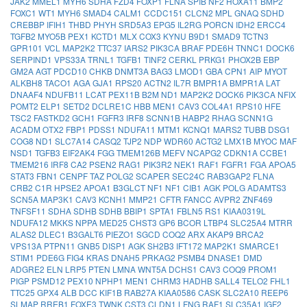
JAK2
MMEL1
MYH6
SDHA
FZD4
FOXP1
FLNA
SPIB
NF2
HOXA11
BMP2
FOXC1
WT1
MYH6
SMAD4
CALM1
CCDC151
CLCN2
MPL
GNAQ
SDHD
CREBBP
IFIH1
THBD
PHYH
SRD5A3
EPG5
IL2RG
PORCN
IDH2
ERCC4
TGFB2
MYO5B
PEX1
KCTD1
MLX
COX3
KYNU
B9D1
SMAD9
TCTN3
GPR101
VCL
MAP2K2
TTC37
IARS2
PIK3CA
BRAF
PDE6H
TNNC1
DOCK6
SERPIND1
VPS33A
TRNL1
TGFB1
TINF2
CERKL
PRKG1
PHOX2B
EBP
GM2A
AGT
PDCD10
CHKB
DNMT3A
BAG3
LMOD1
GBA
CPN1
AIP
MYOT
ALKBH8
TACO1
AGA
GJA1
RPS20
ACTN2
IL7R
BMPR1A
BMPR1A
LAT
DNAAF4
NDUFB11
LCAT
PEX11B
B2M
ND1
MAP2K2
DOCK6
PIK3CA
NFIX
POMT2
ELP1
SETD2
DCLRE1C
HBB
MEN1
CAV3
COL4A1
RPS10
HFE
TSC2
FASTKD2
GCH1
FGFR3
IRF8
SCNN1B
HABP2
RHAG
SCNN1G
ACADM
OTX2
FBP1
PDSS1
NDUFA11
MTM1
KCNQ1
MARS2
TUBB
DSG1
COG8
ND1
SLC7A14
CASQ2
TJP2
NDP
WDR60
ACTG2
LMX1B
MYOC
MAF
NSD1
TGFB3
EIF2AK4
FGG
TMEM126B
MEFV
NCAPG2
CDKN1A
CCBE1
TMEM216
IRF8
CA2
PSEN2
RAG1
PIK3R2
NEK1
RAF1
FGFR1
FGA
APOA5
STAT3
FBN1
CENPF
TAZ
POLG2
SCAPER
SEC24C
RAB3GAP2
FLNA
CRB2
C1R
HPSE2
APOA1
B3GLCT
NF1
NF1
CIB1
AGK
POLG
ADAMTS3
SCN5A
MAP3K1
CAV3
KCNH1
MMP21
CFTR
FANCC
AVPR2
ZNF469
TNFSF11
SDHA
SDHB
SDHB
BBIP1
SPTA1
FBLN5
RS1
KIAA0319L
NDUFA12
MKKS
NPPA
MED25
CHST3
GP6
BCOR
LTBP4
SLC25A4
MTRR
ALAS2
DLEC1
B3GALT6
PIEZO1
SGCD
COQ2
ARX
AKAP9
BRCA2
VPS13A
PTPN11
GNB5
DISP1
AGK
SH2B3
IFT172
MAP2K1
SMARCE1
STIM1
PDE6G
FIG4
KRAS
DNAH5
PRKAG2
PSMB4
DNASE1
DMD
ADGRE2
ELN
LRP5
PTEN
LMNA
WNT5A
DCHS1
CAV3
COQ9
PROM1
PIGP
PSMD12
PEX10
NPHP1
MEN1
CHRM3
HADHB
SALL4
TELO2
FHL1
TTC25
GPX4
ALB
DCC
KIF1B
RAB27A
KIAA0586
CASK
SLC2A10
REEP6
SLMAP
RREB1
FOXE3
TWNK
CST3
CLDN1
LFNG
RAF1
SLC35A1
IGF2