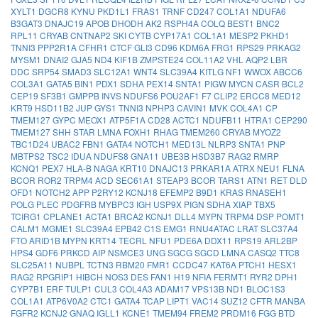
XYLT1
DGCR8
KYNU
PKD1L1
FRAS1
TRNF
CD247
COL1A1
NDUFA6
B3GAT3
DNAJC19
APOB
DHODH
AK2
RSPH4A
COLQ
BEST1
BNC2
RPL11
CRYAB
CNTNAP2
SKI
CYTB
CYP17A1
COL1A1
MESP2
PKHD1
TNNI3
PPP2R1A
CFHR1
CTCF
GLI3
CD96
KDM6A
FRG1
RPS29
PRKAG2
MYSM1
DNAI2
GJA5
ND4
KIF1B
ZMPSTE24
COL11A2
VHL
AQP2
LBR
DDC
SRP54
SMAD3
SLC12A1
WNT4
SLC39A4
KITLG
NF1
WWOX
ABCC6
COL3A1
GATA5
BIN1
PDX1
SDHA
PEX14
SNTA1
PIGW
MYCN
CASR
BCL2
CEP19
SF3B1
GMPPB
INVS
NDUFS6
POU2AF1
F7
CLIP2
ERCC8
MED12
KRT9
HSD11B2
JUP
GYS1
TNNI3
NPHP3
CAVIN1
MVK
COL4A1
CP
TMEM127
GYPC
MEOX1
ATP5F1A
CD28
ACTC1
NDUFB11
HTRA1
CEP290
TMEM127
SHH
STAR
LMNA
FOXH1
RHAG
TMEM260
CRYAB
MYOZ2
TBC1D24
UBAC2
FBN1
GATA4
NOTCH1
MED13L
NLRP3
SNTA1
PNP
MBTPS2
TSC2
IDUA
NDUFS8
GNA11
UBE3B
HSD3B7
RAG2
RMRP
KCNQ1
PEX7
HLA-B
NAGA
KRT10
DNAJC13
PRKAR1A
ATRX
NEU1
FLNA
BCOR
ROR2
TRPM4
ACD
SEC61A1
STEAP3
BCOR
TARS1
ATN1
RET
DLD
OFD1
NOTCH2
APP
P2RY12
KCNJ18
EFEMP2
B9D1
KRAS
RNASEH1
POLG
PLEC
PDGFRB
MYBPC3
IGH
USP9X
PIGN
SDHA
XIAP
TBX5
TCIRG1
CPLANE1
ACTA1
BRCA2
KCNJ1
DLL4
MYPN
TRPM4
DSP
POMT1
CALM1
MGME1
SLC39A4
EPB42
C1S
EMG1
RNU4ATAC
LRAT
SLC37A4
FTO
ARID1B
MYPN
KRT14
TECRL
NFU1
PDE6A
DDX11
RPS19
ARL2BP
HPS4
GDF6
PRKCD
AIP
NSMCE3
UNG
SGCG
SGCD
LMNA
CASQ2
TTC8
SLC25A11
NUBPL
TCTN3
RBM20
FMR1
CCDC47
KAT6A
PTCH1
HESX1
RAG2
RPGRIP1
HIBCH
NOS3
DES
FAN1
H19
NFIA
FERMT1
RYR2
DPH1
CYP7B1
ERF
TULP1
CUL3
COL4A3
ADAM17
VPS13B
ND1
BLOC1S3
COL1A1
ATP6V0A2
CTC1
GATA4
TCAP
LIPT1
VAC14
SUZ12
CFTR
MANBA
FGFR2
KCNJ2
GNAQ
IGLL1
KCNE1
TMEM94
FREM2
PRDM16
FGG
BTD