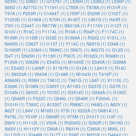
R230C (1)
S366T (1)
G1376T (1)
L536R (1)
L536Q (1)
L536P (1)
S65D (1)
A277G (1)
T1191I (1)
L755A (1)
T878A (1)
H131R (1)
T97A (1)
P253R (1)
C1494T (1)
L755P (1)
E525K (1)
C102T (1)
Y1253D (1)
G196A (1)
K70N (1)
A145T (1)
L861G (1)
H43R (1)
I76V (1)
C344T (1)
R677W (1)
S9313A (1)
F1174V (1)
I112T (1)
G10V (1)
R10C (1)
F1174L (1)
R10A (1)
R34P (1)
F1174C (1)
R108K (1)
I112M (1)
I332E (1)
S1369A (1)
R32Q (1)
V151L (1)
N409S (1)
C563T (1)
I113T (1)
Y114C (1)
N291S (1)
G34A (1)
G1069R (1)
L536H (1)
R896C (1)
S567L (1)
A827G (1)
G12S (1)
I54T (1)
D565H (1)
Y113H (1)
P367L (1)
R102G (1)
R368H (1)
P125A (1)
V282M (1)
E545G (1)
M1040E (1)
E545A (1)
G398A
(1)
E545D (1)
L409P (1)
S1787N (1)
G12A (1)
L841V (1)
R14C
(1)
S9333A (1)
V943A (1)
Q148K (1)
M1043I (1)
T416P (1)
A3669G (1)
R38H (1)
T961C (1)
T961G (1)
L84F (1)
V1110L (1)
E326K (1)
S108N (1)
C365Y (1)
A719G (1)
D237E (1)
G37R (1)
D104N (1)
S653C (1)
Y376C (1)
G3514C (1)
G594A (1)
G190C
(1)
Q546R (1)
F522C (1)
Q546L (1)
Q546K (1)
F2004L (1)
D101H (1)
T393C (1)
A1330T (1)
R988C (1)
H48Q (1)
A62V (1)
A62T (1)
L84V (1)
M165I (1)
V75I (1)
V222A (1)
G681A (1)
P479L (1)
Y318F (1)
G908R (1)
V75M (1)
D101Y (1)
I10F (1)
D90V (1)
H1112L (1)
V30A (1)
R3500Q (1)
S282R (1)
D919G (1)
I665V (1)
H1112Y (1)
D90A (1)
R831H (1)
C385A (1)
M95L (1)
G1170S (1)
V244M (1)
G17T (1)
S26E (1)
N251K (1)
G464V (1)