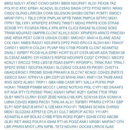
BBS2
NGLY1
ATXN7
CCNO
GATA1
BBS9
NDUFAF1
ALG1
PEX26
TAZ
POLR1D
ATIC
EPB41
ACADVL
SLC25A3
SIN3A
CPT2
PITX2
WFS1
NRAS
CISD2
GLRX5
LRRC8A
COA8
SELENON
SH2B3
OSTM1
POMT1
SMOC1
MRAP
FIP1L1
TBL2
CPOX
PNPLA6
SPTB
TWNK
PMPCA
SFTPC
MSX1
ITPR1
TBL1XR1
XPNPEP2
ATPAF2
TWIST1
MDH2
PRPF8
ICOS
STRA6
SCN3B
YY1
FCGR2A
FBXL4
XPA
AFF4
CLIC2
RASA2
SLC20A2
SOX2
TRNW
NDUFAF2
GMPPB
CLCN7
KLHL3
SOS1
XPNPEP3
ARNT2
PRKCSH
GNE
ARSA
PEX7
COX15
USH2A
CCBE1
SMCHD1
SNX14
ELANE
ADA2
COL18A1
NME8
RAD21
NDUFAF3
DPF2
PIGO
ERCC3
ALDH18A1
FANCF
CARD11
WDR19
COL2A1
PLVAP
FAS
CTSB
PDGFB
CLCN7
ADAMTS2
DNAL1
IGFBP7
PCCB
HLA-DPB1
HCRT
DLST
CSTA
MC4R
ADA
TMEM138
SLC35A2
AMER1
CFI
HOXA13
RSPO2
NDUFAF5
COQ7
CYP26C1
MECP2
KCNJ11
ERCC2
TP63
LMX1B
ITGA3
ENPP1
RPGRIP1L
TRNK
RAI1
TRNL1
SPEF2
SYNE1
NDUFS4
RASA1
SLC26A2
COL6A3
F9
PIK3R1
CHST14
GNAQ
ERGIC1
PRDM5
SDHB
PRKAR1A
SLC7A7
KCNQ1
CDH23
ZNF513
IQSEC2
SAA1
ATP6V1A
LBR
CEP120
MYH6
ANK1
RNF113A
TNXB
ANK2
IRX5
GDF2
ALMS1
TRIP11
GBA
HBB
CASR
WT1
SALL4
PUF60
PNP
HOXA1
TRIM28
PSMB8
MCCC1
LARS2
NOTCH3
PIGL
CYP11B2
DNAAF3
KIT
AGA
IFT172
PDE6D
TRAC
ASAH1
NPM1
IKZF1
GATA6
TTC8
TPM3
GLB1
WNT3
CLRN1
EOGT
ZEB2
NAGLU
MLXIPL
SCN10A
EDA
SCNN1A
LMNA
CDH23
IKBKG
PACS1
TXNL4A
ALX1
TGFBR1
PPARG
CYP7A1
EBP
ELP1
NDP
BAZ1B
MYH7
IL12B
MAX
POU1F1
TMEM43
SCN5A
CHRNG
MEN1
SLC22A5
ATP5F1E
CPLX1
CUL7
WDPCP
ACTG1
YY1AP1
ADAMTSL4
AIP
BOLA3
CYBB
PTEN
ROR2
PQBP1
SDHB
OTX2
ABCB6
GLB1
RET
ANK2
POLR1A
IGHM
IFT140
POGZ
ANK1
NR0B1
MAP3K7
CFH
LBR
PPARG
MYOT
LIPN
NIPBL
TET2
NDUFA1
DOCK8
LRRC6
GJA5