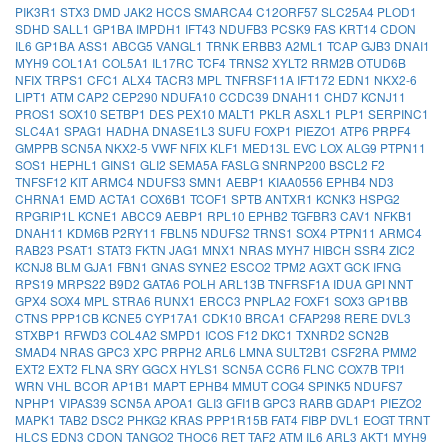
PIK3R1
STX3
DMD
JAK2
HCCS
SMARCA4
C12ORF57
SLC25A4
PLOD1
SDHD
SALL1
GP1BA
IMPDH1
IFT43
NDUFB3
PCSK9
FAS
KRT14
CDON
IL6
GP1BA
ASS1
ABCG5
VANGL1
TRNK
ERBB3
A2ML1
TCAP
GJB3
DNAI1
MYH9
COL1A1
COL5A1
IL17RC
TCF4
TRNS2
XYLT2
RRM2B
OTUD6B
NFIX
TRPS1
CFC1
ALX4
TACR3
MPL
TNFRSF11A
IFT172
EDN1
NKX2-6
LIPT1
ATM
CAP2
CEP290
NDUFA10
CCDC39
DNAH11
CHD7
KCNJ11
PROS1
SOX10
SETBP1
DES
PEX10
MALT1
PKLR
ASXL1
PLP1
SERPINC1
SLC4A1
SPAG1
HADHA
DNASE1L3
SUFU
FOXP1
PIEZO1
ATP6
PRPF4
GMPPB
SCN5A
NKX2-5
VWF
NFIX
KLF1
MED13L
EVC
LOX
ALG9
PTPN11
SOS1
HEPHL1
GINS1
GLI2
SEMA5A
FASLG
SNRNP200
BSCL2
F2
TNFSF12
KIT
ARMC4
NDUFS3
SMN1
AEBP1
KIAA0556
EPHB4
ND3
CHRNA1
EMD
ACTA1
COX6B1
TCOF1
SPTB
ANTXR1
KCNK3
HSPG2
RPGRIP1L
KCNE1
ABCC9
AEBP1
RPL10
EPHB2
TGFBR3
CAV1
NFKB1
DNAH11
KDM6B
P2RY11
FBLN5
NDUFS2
TRNS1
SOX4
PTPN11
ARMC4
RAB23
PSAT1
STAT3
FKTN
JAG1
MNX1
NRAS
MYH7
HIBCH
SSR4
ZIC2
KCNJ8
BLM
GJA1
FBN1
GNAS
SYNE2
ESCO2
TPM2
AGXT
GCK
IFNG
RPS19
MRPS22
B9D2
GATA6
POLH
ARL13B
TNFRSF1A
IDUA
GPI
NNT
GPX4
SOX4
MPL
STRA6
RUNX1
ERCC3
PNPLA2
FOXF1
SOX3
GP1BB
CTNS
PPP1CB
KCNE5
CYP17A1
CDK10
BRCA1
CFAP298
RERE
DVL3
STXBP1
RFWD3
COL4A2
SMPD1
ICOS
F12
DKC1
TXNRD2
SCN2B
SMAD4
NRAS
GPC3
XPC
PRPH2
ARL6
LMNA
SULT2B1
CSF2RA
PMM2
EXT2
EXT2
FLNA
SRY
GGCX
HYLS1
SCN5A
CCR6
FLNC
COX7B
TPI1
WRN
VHL
BCOR
AP1B1
MAPT
EPHB4
MMUT
COG4
SPINK5
NDUFS7
NPHP1
VIPAS39
SCN5A
APOA1
GLI3
GFI1B
GPC3
RARB
GDAP1
PIEZO2
MAPK1
TAB2
DSC2
PHKG2
KRAS
PPP1R15B
FAT4
FIBP
DVL1
EOGT
TRNT
HLCS
EDN3
CDON
TANGO2
THOC6
RET
TAF2
ATM
IL6
ARL3
AKT1
MYH9