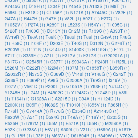
C420R (1)
S9304A (1)
R337H (1)
C421A (1)
V189I (1)
K304E (1)
A7445G (1)
D19H (1)
L304P (1)
Y454S (1)
A133S (1)
M9T (1)
P596L (1)
E318D (1)
C1156Y (1)
N171K (1)
A7445C (1)
V82F (1)
G47A (1)
R447H (1)
G47E (1)
V82L (1)
A92T (1)
E27Q (1)
F1052V (1)
P27A (1)
A289T (1)
L523S (1)
H54Y (1)
T1095C (1)
S428F (1)
R400C (1)
D313Y (1)
Q12M (1)
R139C (1)
A393T (1)
W719R (1)
T66A (1)
T66K (1)
T862I (1)
T66I (1)
G49A (1)
R48G
(1)
H58C (1)
I104F (1)
D203E (1)
T40S (1)
D312N (1)
G276T (1)
R200W (1)
I1171N (1)
Q14D (1)
S1400K (1)
R115G (1)
F17L (1)
A71T (1)
S339F (1)
A71L (1)
F317V (1)
F317S (1)
G20201A (1)
F317C (1)
G2545R (1)
C377T (1)
S9346A (1)
P243R (1)
R25L (1)
L528M (1)
Q222R (1)
I22M (1)
I107M (1)
C1858T (1)
L859R (1)
G2032R (1)
N375S (1)
G389D (1)
V148I (1)
V148G (1)
C242T (1)
G389R (1)
H369P (1)
A98S (1)
G2500A (1)
T69S (1)
I349V (1)
I107V (1)
V561D (1)
P200T (1)
G1051A (1)
Y93F (1)
Y414C (1)
Y1248H (1)
L74M (1)
P4502C (1)
Y1248C (1)
Y1248D (1)
V89L
(1)
T164I (1)
G1628A (1)
A2215D (1)
C94A (1)
H1124D (1)
E200K (1)
I305F (1)
N682S (1)
T1010I (1)
I655V (1)
R885H (1)
R776H (1)
G7444A (1)
R776G (1)
E354Q (1)
A21443C (1)
R620W (1)
A54T (1)
D594G (1)
T49A (1)
F116Y (1)
G205S (1)
R535H (1)
I767M (1)
L55M (1)
E571K (1)
L55R (1)
M2540A (1)
E92K (1)
G238A (1)
E6V (1)
K509I (1)
V21I (1)
G699A (1)
V167F
(1)
G118R (1)
L33P (1)
M66V (1)
D61804R (1)
R849W (1)
V762A