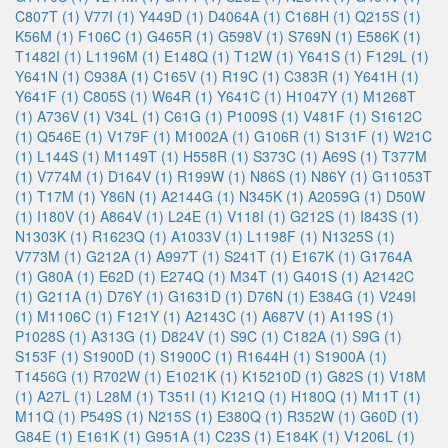
C807T (1)
V77I (1)
Y449D (1)
D4064A (1)
C168H (1)
Q215S (1)
K56M (1)
F106C (1)
G465R (1)
G598V (1)
S769N (1)
E586K (1)
T1482I (1)
L1196M (1)
E148Q (1)
T12W (1)
Y641S (1)
F129L (1)
Y641N (1)
C938A (1)
C165V (1)
R19C (1)
C383R (1)
Y641H (1)
Y641F (1)
C805S (1)
W64R (1)
Y641C (1)
H1047Y (1)
M1268T
(1)
A736V (1)
V34L (1)
C61G (1)
P1009S (1)
V481F (1)
S1612C
(1)
Q546E (1)
V179F (1)
M1002A (1)
G106R (1)
S131F (1)
W21C
(1)
L144S (1)
M1149T (1)
H558R (1)
S373C (1)
A69S (1)
T377M
(1)
V774M (1)
D164V (1)
R199W (1)
N86S (1)
N86Y (1)
G11053T
(1)
T17M (1)
Y86N (1)
A2144G (1)
N345K (1)
A2059G (1)
D50W
(1)
I180V (1)
A864V (1)
L24E (1)
V118I (1)
G212S (1)
I843S (1)
N1303K (1)
R1623Q (1)
A1033V (1)
L1198F (1)
N1325S (1)
V773M (1)
G212A (1)
A997T (1)
S241T (1)
E167K (1)
G1764A
(1)
G80A (1)
E62D (1)
E274Q (1)
M34T (1)
G401S (1)
A2142C
(1)
G211A (1)
D76Y (1)
G1631D (1)
D76N (1)
E384G (1)
V249I
(1)
M1106C (1)
F121Y (1)
A2143C (1)
A687V (1)
A119S (1)
P1028S (1)
A313G (1)
D824V (1)
S9C (1)
C182A (1)
S9G (1)
S153F (1)
S1900D (1)
S1900C (1)
R1644H (1)
S1900A (1)
T1456G (1)
R702W (1)
E1021K (1)
K15210D (1)
G82S (1)
V18M
(1)
A27L (1)
L28M (1)
T351I (1)
K121Q (1)
H180Q (1)
M11T (1)
M11Q (1)
P549S (1)
N215S (1)
E380Q (1)
R352W (1)
G60D (1)
G84E (1)
E161K (1)
G951A (1)
C23S (1)
E184K (1)
V1206L (1)