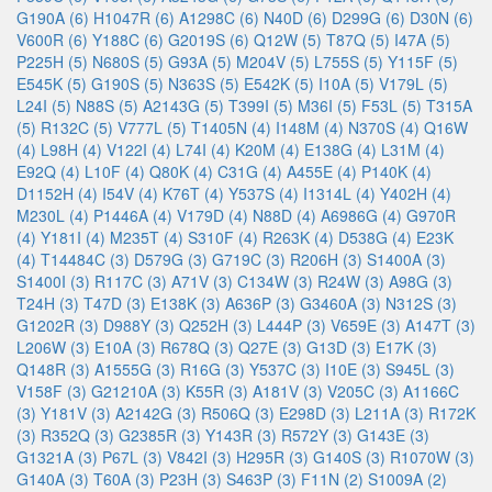
G190A (6)
H1047R (6)
A1298C (6)
N40D (6)
D299G (6)
D30N (6)
V600R (6)
Y188C (6)
G2019S (6)
Q12W (5)
T87Q (5)
I47A (5)
P225H (5)
N680S (5)
G93A (5)
M204V (5)
L755S (5)
Y115F (5)
E545K (5)
G190S (5)
N363S (5)
E542K (5)
I10A (5)
V179L (5)
L24I (5)
N88S (5)
A2143G (5)
T399I (5)
M36I (5)
F53L (5)
T315A
(5)
R132C (5)
V777L (5)
T1405N (4)
I148M (4)
N370S (4)
Q16W
(4)
L98H (4)
V122I (4)
L74I (4)
K20M (4)
E138G (4)
L31M (4)
E92Q (4)
L10F (4)
Q80K (4)
C31G (4)
A455E (4)
P140K (4)
D1152H (4)
I54V (4)
K76T (4)
Y537S (4)
I1314L (4)
Y402H (4)
M230L (4)
P1446A (4)
V179D (4)
N88D (4)
A6986G (4)
G970R
(4)
Y181I (4)
M235T (4)
S310F (4)
R263K (4)
D538G (4)
E23K
(4)
T14484C (3)
D579G (3)
G719C (3)
R206H (3)
S1400A (3)
S1400I (3)
R117C (3)
A71V (3)
C134W (3)
R24W (3)
A98G (3)
T24H (3)
T47D (3)
E138K (3)
A636P (3)
G3460A (3)
N312S (3)
G1202R (3)
D988Y (3)
Q252H (3)
L444P (3)
V659E (3)
A147T (3)
L206W (3)
E10A (3)
R678Q (3)
Q27E (3)
G13D (3)
E17K (3)
Q148R (3)
A1555G (3)
R16G (3)
Y537C (3)
I10E (3)
S945L (3)
V158F (3)
G21210A (3)
K55R (3)
A181V (3)
V205C (3)
A1166C
(3)
Y181V (3)
A2142G (3)
R506Q (3)
E298D (3)
L211A (3)
R172K
(3)
R352Q (3)
G2385R (3)
Y143R (3)
R572Y (3)
G143E (3)
G1321A (3)
P67L (3)
V842I (3)
H295R (3)
G140S (3)
R1070W (3)
G140A (3)
T60A (3)
P23H (3)
S463P (3)
F11N (2)
S1009A (2)