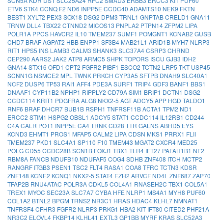
SCN5A
KDR
DST
SLC25A24
RFC2
SMAD3
ERBB3
ERCC3
KIT
PUF60
ETV6
STK4
CCNQ
F2
ND6
INPP5E
CCDC40
ADAMTS10
NEK9
FKTN
BEST1
XYLT2
PEX3
SOX18
DSG2
DPM3
TRNL1
GNPTAB
CRELD1
GNA11
TRNW
DLL4
TBX22
CTNND2
MICOS13
PNPLA2
PTPN14
ZFPM2
LIPA
POLR1A
PPCS
HAVCR2
IL10
TMEM237
SUMF1
POMGNT1
KCNAB2
GUSB
CHD7
BRAF
AGPAT2
HBB
ENPP1
SF3B4
MAB21L1
ARID1B
MYH7
NLRP3
RIT1
HPS5
INS
LAMB3
CALM3
SHANK3
SLC37A4
CSRP3
CHRND
CEP290
AARS2
JAK2
ATP8
ARMC5
SHPK
TOPORS
ISCU
GJB3
IDH2
GNA14
STX16
OFD1
CPT2
FGFR2
PIBF1
ESCO2
TCTN2
LRP5
TKT
USP45
SCNN1G
NSMCE2
MPL
TWNK
PRKCH
CYP3A5
SFTPB
DNAH9
SLC40A1
NCF2
DUSP6
TP53
RAI1
AFF4
PDE3A
SURF1
TRIP4
GDF3
BANF1
BBS1
DNAAF1
CYP11B2
NPHP1
RIPPLY2
CD79A
SIM1
BRIP1
DCTN1
DSG2
CCDC114
KRIT1
PDGFRA
ALG8
NKX2-5
AGT
ADCY5
APP
HGD
TALDO1
RNF6
BRAF
DHCR7
BUB1B
RSPH1
TNFRSF11B
ACTA1
TPM2
ND1
ERCC2
STIM1
HSPG2
OBSL1
ADCY5
STAT1
CCDC114
IL12RB1
CD244
C4A
CALR
POT1
INPP5E
CA4
TRNK
CD28
TTR
GALNS
ABHD5
EYS
KCND3
EHMT1
PROS1
MFAP5
CALM2
LIPA
CDSN
MKS1
PRRX1
FLII
TMEM237
PKD1
SLC4A1
SP110
F10
TMEM43
MGAT2
CXCR4
MED25
POLG
CD55
CCDC28B
SCN1B
FOXJ1
TBX1
TLR4
IFT27
PAFAH1B1
NF2
RBM8A
FANCB
NDUFB10
NDUFAF5
COG4
SDHB
ZNF408
ITCH
MCTP2
RANGRF
ITGB3
PSEN1
TSC2
FLT4
RASA1
COA8
TFRC
TCTN3
KDSR
ZNF148
KCNE2
KCNQ1
NKX2-5
STAT4
EZH2
ARVCF
ND4L
ZNF687
ZAP70
TFAP2B
RNU4ATAC
POLR3A
CDKL5
COL4A1
RNASEH2C
TBX1
COL5A1
TREX1
MYOC
SEC23A
SLC7A7
CYBA
HFE
NLRP1
MS4A1
MYH8
PUF60
COL1A2
BTNL2
BPGM
TRNS2
NR3C1
HRAS
HDAC4
KLHL7
NMNAT1
TNFRSF4
CFHR3
FGFR2
NLRP3
PRKG1
HBA2
KIT
IFT80
CITED2
PHF21A
NR3C2
ELOVL4
FKBP14
KLHL41
EXTL3
GP1BB
MYRF
KRAS
SLC52A3