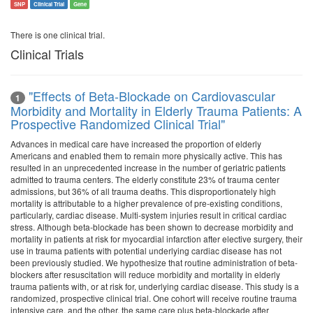
SNP
Clinical Trial
Gene
There is one clinical trial.
Clinical Trials
"Effects of Beta-Blockade on Cardiovascular
1
Morbidity and Mortality in Elderly Trauma Patients: A
Prospective Randomized Clinical Trial"
Advances in medical care have increased the proportion of elderly
Americans and enabled them to remain more physically active. This has
resulted in an unprecedented increase in the number of geriatric patients
admitted to trauma centers. The elderly constitute 23% of trauma center
admissions, but 36% of all trauma deaths. This disproportionately high
mortality is attributable to a higher prevalence of pre-existing conditions,
particularly, cardiac disease. Multi-system injuries result in critical cardiac
stress. Although beta-blockade has been shown to decrease morbidity and
mortality in patients at risk for myocardial infarction after elective surgery, their
use in trauma patients with potential underlying cardiac disease has not
been previously studied. We hypothesize that routine administration of beta-
blockers after resuscitation will reduce morbidity and mortality in elderly
trauma patients with, or at risk for, underlying cardiac disease. This study is a
randomized, prospective clinical trial. One cohort will receive routine trauma
intensive care, and the other, the same care plus beta-blockade after