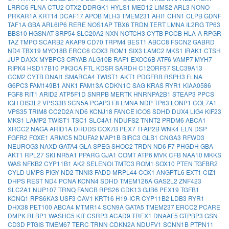
LRRC6
FLNA
CTU2
OTX2
DDRGK1
HYLS1
MED12
LIMS2
ARL3
NONO
PRKAR1A
KRT14
DCAF17
APOB
MLH3
TMEM231
AHI1
CHN1
CLPB
GDNF
TAF1A
GBA
ARL6IP6
RERE
NOS1AP
TBX6
TRDN
TERT
LMNA
IL2RG
TP63
BBS10
HGSNAT
SRP54
SLC20A2
NXN
NOTCH3
CYTB
PCCB
HLA-A
RPGR
TAZ
TMPO
SCARB2
AKAP9
CD70
TRPM4
BEST1
ABCC8
FSCN2
GABRD
ND4
TBX19
MYO18B
ERCC6
COX3
ROM1
SIX3
LAMC2
MKS1
IRAK1
CTSH
JUP
DAXX
MYBPC3
CRYAB
ALG10B
RAF1
EXOC6B
ATF6
VAMP7
MYH7
RIPK4
HSD17B10
PIK3CA
FTL
KDSR
SARDH
C12ORF57
SLC39A13
CCM2
CYTB
DNAI1
SMARCA4
TWIST1
AKT1
PDGFRB
RSPH3
FLNA
G6PC3
FAM149B1
ANK1
FAM13A
CDKN1C
SAG
KRAS
RYR1
KIAA0586
FGF8
RIT1
ARID2
ATP5F1D
SNRPB
MERTK
HNRNPA2B1
STEAP3
PPCS
IGH
DIS3L2
VPS33B
SCN5A
PGAP3
F8
LMNA
NDP
TP63
LONP1
COL7A1
VPS35
TRIM8
CC2D2A
ND6
KCNJ18
FANCE
ICOS
SDHD
DUX4
LIG4
KIF23
MKS1
LAMP2
TWIST1
TSC1
SLC4A1
NDUFS2
TNNT2
PRDM6
ABCA1
XRCC2
NAGA
ARID1A
DHDDS
COX7B
PEX7
TFAP2B
WNK4
ELN
DSP
FGFR2
FOXE1
ARMC5
NDUFA2
MAP1B
BIRC3
GLB1
CNGA3
RFWD3
NEUROG3
NAXD
GATA4
GLA
SPEG
SHOC2
TRDN
ND6
F7
PHGDH
GBA
AKT1
RPL27
SKI
NR5A1
PPARG
GJA1
COMT
ATP6
MVK
CFB
NAA10
MKKS
WAS
NFKB2
CYP11B1
AK2
SELENOI
TMTC3
ROM1
SOX10
PTEN
TGFBR2
CYLD
UMPS
PIGY
ND2
TNNI3
FADD
MRPL44
COX1
ANGPTL6
EXT1
CIZ1
DHPS
REST
ND4
PCNA
KCNN4
SDHD
TMEM126A
GAS2L2
ZNF423
SLC2A1
NUP107
TRNQ
FANCB
RPS26
CDK13
GJB6
PEX19
TGFB1
KCNQ1
RPS6KA3
USF3
CAV1
KRT16
H19-ICR
CYP11B2
LDB3
RYR1
DHX38
PET100
ABCA4
MTMR14
SCN9A
GATA5
TMEM237
ERCC2
PCARE
DMPK
RLBP1
WASHC5
KIT
CSRP3
ACAD9
TREX1
DNAAF5
GTPBP3
GSN
CD3D
PTGIS
TMEM67
TERC
TRNN
CDKN2A
NDUFV1
SCNN1B
PTPN11