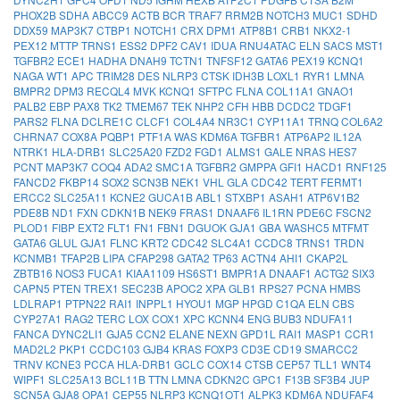
PHOX2B
SDHA
ABCC9
ACTB
BCR
TRAF7
RRM2B
NOTCH3
MUC1
SDHD
DDX59
MAP3K7
CTBP1
NOTCH1
CRX
DPM1
ATP8B1
CRB1
NKX2-1
PEX12
MTTP
TRNS1
ESS2
DPF2
CAV1
IDUA
RNU4ATAC
ELN
SACS
MST1
TGFBR2
ECE1
HADHA
DNAH9
TCTN1
TNFSF12
GATA6
PEX19
KCNQ1
NAGA
WT1
APC
TRIM28
DES
NLRP3
CTSK
IDH3B
LOXL1
RYR1
LMNA
BMPR2
DPM3
RECQL4
MVK
KCNQ1
SFTPC
FLNA
COL11A1
GNAO1
PALB2
EBP
PAX8
TK2
TMEM67
TEK
NHP2
CFH
HBB
DCDC2
TDGF1
PARS2
FLNA
DCLRE1C
CLCF1
COL4A4
NR3C1
CYP11A1
TRNQ
COL6A2
CHRNA7
COX8A
PQBP1
PTF1A
WAS
KDM6A
TGFBR1
ATP6AP2
IL12A
NTRK1
HLA-DRB1
SLC25A20
FZD2
FGD1
ALMS1
GALE
NRAS
HES7
PCNT
MAP3K7
COQ4
ADA2
SMC1A
TGFBR2
GMPPA
GFI1
HACD1
RNF125
FANCD2
FKBP14
SOX2
SCN3B
NEK1
VHL
GLA
CDC42
TERT
FERMT1
ERCC2
SLC25A11
KCNE2
GUCA1B
ABL1
STXBP1
ASAH1
ATP6V1B2
PDE8B
ND1
FXN
CDKN1B
NEK9
FRAS1
DNAAF6
IL1RN
PDE6C
FSCN2
PLOD1
FIBP
EXT2
FLT1
FN1
FBN1
DGUOK
GJA1
GBA
WASHC5
MTFMT
GATA6
GLUL
GJA1
FLNC
KRT2
CDC42
SLC4A1
CCDC8
TRNS1
TRDN
KCNMB1
TFAP2B
LIPA
CFAP298
GATA2
TP63
ACTN4
AHI1
CKAP2L
ZBTB16
NOS3
FUCA1
KIAA1109
HS6ST1
BMPR1A
DNAAF1
ACTG2
SIX3
CAPN5
PTEN
TREX1
SEC23B
APOC2
XPA
GLB1
RPS27
PCNA
HMBS
LDLRAP1
PTPN22
RAI1
INPPL1
HYOU1
MGP
HPGD
C1QA
ELN
CBS
CYP27A1
RAG2
TERC
LOX
COX1
XPC
KCNN4
ENG
BUB3
NDUFA11
FANCA
DYNC2LI1
GJA5
CCN2
ELANE
NEXN
GPD1L
RAI1
MASP1
CCR1
MAD2L2
PKP1
CCDC103
GJB4
KRAS
FOXP3
CD3E
CD19
SMARCC2
TRNV
KCNE3
PCCA
HLA-DRB1
GCLC
COX14
CTSB
CEP57
TLL1
WNT4
WIPF1
SLC25A13
BCL11B
TTN
LMNA
CDKN2C
GPC1
F13B
SF3B4
JUP
SCN5A
GJA8
OPA1
CEP55
NLRP3
KCNQ1OT1
ALPK3
KDM6A
NDUFAF4