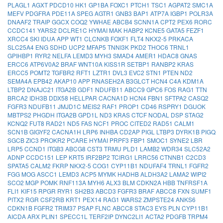
PLAGL1
AGXT
PDCD10
HK1
GP1BA
FOXC1
PTCH1
TSC1
AGPAT2
SMC1A
MEFV
PDGFRA
PDE11A
SPEG
AGTR1
GNB3
BAP1
ATP7A
IGBP1
POLR3A
DNAAF2
TRAIP
GGCX
COQ2
YWHAE
ABCB4
SCNN1A
CPT2
PEX6
RORC
CCDC141
YARS2
DCLRE1C
HYMAI
MAK
HABP2
KCNE5
GATA5
FEZF1
XRCC4
SKI
IDUA
APP
WT1
CLCNKB
FOXF1
FLT4
NKX2-5
PRKACA
SLC25A4
ENG
SDHD
UCP2
MFAP5
TNNI3K
PKD2
THOC6
TRNL1
GPIHBP1
RYR2
NELFA
LEMD3
MYH3
SMAD4
AMER1
HDAC8
GNAS
ERCC6
ATP6V0A2
BRAF
WNT10A
KISS1R
SETBP1
RANBP2
KRAS
ERCC5
POMT2
TGFBR2
RFT1
LZTR1
DVL3
EVC2
STN1
PTEN
ND2
SEMA4A
EPB42
AKAP10
APP
RNASEH2A
B3GLCT
HCN4
C4A
KDM1A
LTBP2
DNAJC21
ITGA2B
GDF1
NDUFB11
ABCC9
GPC6
FOS
RAG1
TTN
BRCA2
IDH3B
DDX58
HELLPAR
CACNA1D
HCN4
FBN1
SFTPA2
CASQ2
FGFR3
NDUFB11
JMJD1C
MEIS2
RAF1
PROP1
CD46
RSPRY1
DGUOK
MBTPS2
PHGDH
ITGA2B
GPD1L
ND3
KRAS
CTCF
NODAL
DSP
STAG2
KCNQ2
FUT8
RAD21
ND5
FAS
NCF1
PROC
CITED2
RAD51
CALM1
SCN1B
GIGYF2
CACNA1H
LRP6
INHBA
CD2AP
PIGL
LTBP3
DYRK1B
PIGQ
SGCB
ZIC3
PROKR2
PCARE
HYMAI
PRPF3
FBP1
SMOC1
SYNE2
LBR
LRP5
CCND1
ITGB3
ABCG8
CST3
TRMU
PLD1
LAMB2
WDR34
SLC52A2
ADNP
CCDC151
LEP
KRT5
IRF2BP2
TCIRG1
LRRC56
CTNNB1
C2CD3
SPATA5
CALM2
FKRP
NKX2-5
COG1
CYP11B1
NDUFAF4
TRNL1
FGFR2
FGG
MOG
ASCC1
LEMD3
ACP5
MYMK
HADHB
ALDH3A2
LAMA2
WIPI2
SCO2
MGP
POMK
RNF113A
MYH6
ALX3
BLM
CDKN2A
HBB
TNFRSF1A
FLI1
KIF15
RPGR
RYR1
SH2B3
ABCD3
FGFR3
BRAF
ABCC8
FXN
SUMF1
PITX2
RGR
CSF2RB
KRT1
PEX14
RAG1
WARS2
ZMPSTE24
ANKS6
CDKN1B
FGFR2
TRIM37
PSAP
FLNC
ABCC8
STAC3
EYS
PLN
CYP11B1
AICDA
ARX
PLIN1
SPECC1L
TERF2IP
DYNC2LI1
ACTA2
PDGFB
TRPM4