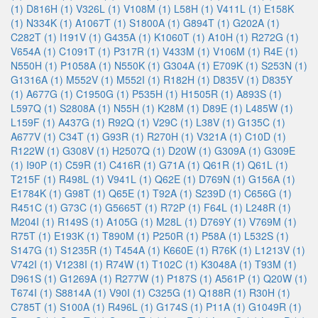
(1)
D816H (1)
V326L (1)
V108M (1)
L58H (1)
V411L (1)
E158K
(1)
N334K (1)
A1067T (1)
S1800A (1)
G894T (1)
G202A (1)
C282T (1)
I191V (1)
G435A (1)
K1060T (1)
A10H (1)
R272G (1)
V654A (1)
C1091T (1)
P317R (1)
V433M (1)
V106M (1)
R4E (1)
N550H (1)
P1058A (1)
N550K (1)
G304A (1)
E709K (1)
S253N (1)
G1316A (1)
M552V (1)
M552I (1)
R182H (1)
D835V (1)
D835Y
(1)
A677G (1)
C1950G (1)
P535H (1)
H1505R (1)
A893S (1)
L597Q (1)
S2808A (1)
N55H (1)
K28M (1)
D89E (1)
L485W (1)
L159F (1)
A437G (1)
R92Q (1)
V29C (1)
L38V (1)
G135C (1)
A677V (1)
C34T (1)
G93R (1)
R270H (1)
V321A (1)
C10D (1)
R122W (1)
G308V (1)
H2507Q (1)
D20W (1)
G309A (1)
G309E
(1)
I90P (1)
C59R (1)
C416R (1)
G71A (1)
Q61R (1)
Q61L (1)
T215F (1)
R498L (1)
V941L (1)
Q62E (1)
D769N (1)
G156A (1)
E1784K (1)
G98T (1)
Q65E (1)
T92A (1)
S239D (1)
C656G (1)
R451C (1)
G73C (1)
G5665T (1)
R72P (1)
F64L (1)
L248R (1)
M204I (1)
R149S (1)
A105G (1)
M28L (1)
D769Y (1)
V769M (1)
R75T (1)
E193K (1)
T890M (1)
P250R (1)
P58A (1)
L532S (1)
S147G (1)
S1235R (1)
T454A (1)
K660E (1)
R76K (1)
L1213V (1)
V742I (1)
V1238I (1)
R74W (1)
T102C (1)
K3048A (1)
T93M (1)
D961S (1)
G1269A (1)
R277W (1)
P187S (1)
A561P (1)
Q20W (1)
T674I (1)
S8814A (1)
V90I (1)
C325G (1)
Q188R (1)
R30H (1)
C785T (1)
S100A (1)
R496L (1)
G174S (1)
P11A (1)
G1049R (1)