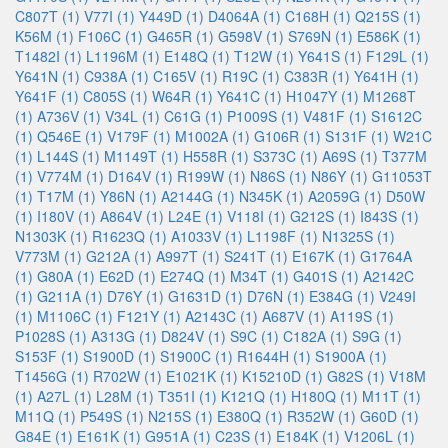
C807T (1)
V77I (1)
Y449D (1)
D4064A (1)
C168H (1)
Q215S (1)
K56M (1)
F106C (1)
G465R (1)
G598V (1)
S769N (1)
E586K (1)
T1482I (1)
L1196M (1)
E148Q (1)
T12W (1)
Y641S (1)
F129L (1)
Y641N (1)
C938A (1)
C165V (1)
R19C (1)
C383R (1)
Y641H (1)
Y641F (1)
C805S (1)
W64R (1)
Y641C (1)
H1047Y (1)
M1268T
(1)
A736V (1)
V34L (1)
C61G (1)
P1009S (1)
V481F (1)
S1612C
(1)
Q546E (1)
V179F (1)
M1002A (1)
G106R (1)
S131F (1)
W21C
(1)
L144S (1)
M1149T (1)
H558R (1)
S373C (1)
A69S (1)
T377M
(1)
V774M (1)
D164V (1)
R199W (1)
N86S (1)
N86Y (1)
G11053T
(1)
T17M (1)
Y86N (1)
A2144G (1)
N345K (1)
A2059G (1)
D50W
(1)
I180V (1)
A864V (1)
L24E (1)
V118I (1)
G212S (1)
I843S (1)
N1303K (1)
R1623Q (1)
A1033V (1)
L1198F (1)
N1325S (1)
V773M (1)
G212A (1)
A997T (1)
S241T (1)
E167K (1)
G1764A
(1)
G80A (1)
E62D (1)
E274Q (1)
M34T (1)
G401S (1)
A2142C
(1)
G211A (1)
D76Y (1)
G1631D (1)
D76N (1)
E384G (1)
V249I
(1)
M1106C (1)
F121Y (1)
A2143C (1)
A687V (1)
A119S (1)
P1028S (1)
A313G (1)
D824V (1)
S9C (1)
C182A (1)
S9G (1)
S153F (1)
S1900D (1)
S1900C (1)
R1644H (1)
S1900A (1)
T1456G (1)
R702W (1)
E1021K (1)
K15210D (1)
G82S (1)
V18M
(1)
A27L (1)
L28M (1)
T351I (1)
K121Q (1)
H180Q (1)
M11T (1)
M11Q (1)
P549S (1)
N215S (1)
E380Q (1)
R352W (1)
G60D (1)
G84E (1)
E161K (1)
G951A (1)
C23S (1)
E184K (1)
V1206L (1)