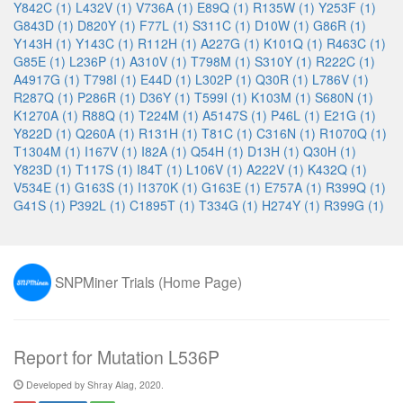
Y842C (1)
L432V (1)
V736A (1)
E89Q (1)
R135W (1)
Y253F (1)
G843D (1)
D820Y (1)
F77L (1)
S311C (1)
D10W (1)
G86R (1)
Y143H (1)
Y143C (1)
R112H (1)
A227G (1)
K101Q (1)
R463C (1)
G85E (1)
L236P (1)
A310V (1)
T798M (1)
S310Y (1)
R222C (1)
A4917G (1)
T798I (1)
E44D (1)
L302P (1)
Q30R (1)
L786V (1)
R287Q (1)
P286R (1)
D36Y (1)
T599I (1)
K103M (1)
S680N (1)
K1270A (1)
R88Q (1)
T224M (1)
A5147S (1)
P46L (1)
E21G (1)
Y822D (1)
Q260A (1)
R131H (1)
T81C (1)
C316N (1)
R1070Q (1)
T1304M (1)
I167V (1)
I82A (1)
Q54H (1)
D13H (1)
Q30H (1)
Y823D (1)
T117S (1)
I84T (1)
L106V (1)
A222V (1)
K432Q (1)
V534E (1)
G163S (1)
I1370K (1)
G163E (1)
E757A (1)
R399Q (1)
G41S (1)
P392L (1)
C1895T (1)
T334G (1)
H274Y (1)
R399G (1)
SNPMiner Trials (Home Page)
Report for Mutation L536P
Developed by Shray Alag, 2020.