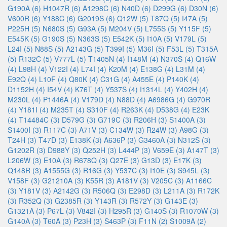
G190A (6)
H1047R (6)
A1298C (6)
N40D (6)
D299G (6)
D30N (6)
V600R (6)
Y188C (6)
G2019S (6)
Q12W (5)
T87Q (5)
I47A (5)
P225H (5)
N680S (5)
G93A (5)
M204V (5)
L755S (5)
Y115F (5)
E545K (5)
G190S (5)
N363S (5)
E542K (5)
I10A (5)
V179L (5)
L24I (5)
N88S (5)
A2143G (5)
T399I (5)
M36I (5)
F53L (5)
T315A
(5)
R132C (5)
V777L (5)
T1405N (4)
I148M (4)
N370S (4)
Q16W
(4)
L98H (4)
V122I (4)
L74I (4)
K20M (4)
E138G (4)
L31M (4)
E92Q (4)
L10F (4)
Q80K (4)
C31G (4)
A455E (4)
P140K (4)
D1152H (4)
I54V (4)
K76T (4)
Y537S (4)
I1314L (4)
Y402H (4)
M230L (4)
P1446A (4)
V179D (4)
N88D (4)
A6986G (4)
G970R
(4)
Y181I (4)
M235T (4)
S310F (4)
R263K (4)
D538G (4)
E23K
(4)
T14484C (3)
D579G (3)
G719C (3)
R206H (3)
S1400A (3)
S1400I (3)
R117C (3)
A71V (3)
C134W (3)
R24W (3)
A98G (3)
T24H (3)
T47D (3)
E138K (3)
A636P (3)
G3460A (3)
N312S (3)
G1202R (3)
D988Y (3)
Q252H (3)
L444P (3)
V659E (3)
A147T (3)
L206W (3)
E10A (3)
R678Q (3)
Q27E (3)
G13D (3)
E17K (3)
Q148R (3)
A1555G (3)
R16G (3)
Y537C (3)
I10E (3)
S945L (3)
V158F (3)
G21210A (3)
K55R (3)
A181V (3)
V205C (3)
A1166C
(3)
Y181V (3)
A2142G (3)
R506Q (3)
E298D (3)
L211A (3)
R172K
(3)
R352Q (3)
G2385R (3)
Y143R (3)
R572Y (3)
G143E (3)
G1321A (3)
P67L (3)
V842I (3)
H295R (3)
G140S (3)
R1070W (3)
G140A (3)
T60A (3)
P23H (3)
S463P (3)
F11N (2)
S1009A (2)