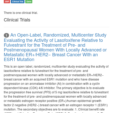
SNP
Clinical Trial
Gene
There is one clinical trial.
Clinical Trials
An Open-Label, Randomized, Multicenter Study
1
Evaluating the Activity of Lasofoxifene Relative to
Fulvestrant for the Treatment of Pre- and
Postmenopausal Women With Locally Advanced or
Metastatic ER+/HER2− Breast Cancer With an
ESR1 Mutation
This is an open label, randomized, multicenter study evaluating the activity of
lasofoxifene relative to fulvestrant for the treatment of pre- and
postmenopausal women with locally advanced or metastatic ER+/HER2−
breast cancer with an acquired ESR1 mutation and who have disease
progression on an aromatase inhibitor (AI) in combination with a cyclin
dependent kinase (CDK) 4/6 inhibitor. The primary objective is to evaluate
the progression free survival (PFS) of 5 mg lasofoxifene relative to fulvestrant
for the treatment of pre- and postmenopausal women with locally advanced
or metastatic estrogen receptor positive (ER+)/human epidermal growth
factor 2 negative (HER2−) breast cancer with an estrogen receptor 1 (ESR1)
mutation. The secondary objectives are to evaluate: 1. Clinical benefit rate