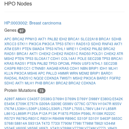
HPO Nodes
HP:0003002: Breast carcinoma
Genes
97
APC
BRCA2
PPM1D
AKT1
PALB2
IDH2
BRCA1
SLC22A18
BRCA1
SDHB
XRCC3
STK11
PIK3CA
PIK3CA
TP53
STK11
RAD51D
SDHD
RNF43
AKT1
ATM
ESR1
PTEN
SMAD4
TP53
NTHL1
MRE11
CHEK2
PALB2
BRCA2
RAD51
BRCA1
AKT1
CHEK2
CHEK2
RAD51C
RAD50
POLD1
CHEK2
ATR
MSH2
PTEN
TP53
SLC6A17
CDH1
COL14A1
POLE
SEC23B
TP53
BRCA1
KRAS
RAD51
PTEN
PALB2
TP53
OPCML
PRKN
USF3
NTHL1
SEC23B
CASP8
RB1CC1
CTNNB1
AAGAB
KRAS
CDH1
NBN
BRIP1
IDH1
MLH1
KLLN
PIK3CA
MSH6
APC
PALLD
HMMR
WRN
MDM2
BRIP1
BARD1
RAD54L
RAD51C
NQO2
CDKN2A
TWIST1
MSH2
PIK3CA
BARD1
FGFR2
SDHC
AKT1
MLH1
PHB
BRCA1
BRCA2
BRCA2
CDKN2A
Protein Mutations
73
A289T
A864V
C3435T
D538G
D769H
D769N
D769Y
D988Y
E380Q
E542K
E545K
E709K
E757A
G309A
G309E
G598V
G776C
G776V
H1047R
I655V
I767M
L536H
L536P
L536Q
L536R
L755P
L755S
L786V
L841V
L858R
L861Q
L869R
P125A
P12A
P13K
P187S
P535H
P596L
R108K
R222C
R572Y
R678Q
R831C
R831H
R849W
R896C
S310F
S310Y
S463P
S653C
S768I
S8814A
S9313A
T47D
T733I
T790M
T798I
T798M
T862I
V244M
V534E
V600E
V659E
V697L
V742I
V769M
V773M
V774M
V777L
V842I