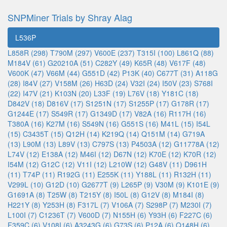
SNPMiner Trials by Shray Alag
L536P
L858R (298)
T790M (297)
V600E (237)
T315I (100)
L861Q (88)
M184V (61)
G20210A (51)
C282Y (49)
K65R (48)
V617F (48)
V600K (47)
V66M (44)
G551D (42)
P13K (40)
C677T (31)
A118G
(28)
I84V (27)
V158M (26)
H63D (24)
V32I (24)
I50V (23)
S768I
(22)
I47V (21)
K103N (20)
L33F (19)
L76V (18)
Y181C (18)
D842V (18)
D816V (17)
S1251N (17)
S1255P (17)
G178R (17)
G1244E (17)
S549R (17)
G1349D (17)
V82A (16)
R117H (16)
T380A (16)
K27M (16)
S549N (16)
G551S (16)
M41L (15)
I54L
(15)
C3435T (15)
Q12H (14)
K219Q (14)
Q151M (14)
G719A
(13)
L90M (13)
L89V (13)
C797S (13)
P4503A (12)
G11778A (12)
L74V (12)
E138A (12)
M46I (12)
D67N (12)
K70E (12)
K70R (12)
I54M (12)
G12C (12)
V11I (12)
L210W (12)
G48V (11)
D961H
(11)
T74P (11)
R192G (11)
E255K (11)
Y188L (11)
R132H (11)
V299L (10)
G12D (10)
G2677T (9)
L265P (9)
V30M (9)
K101E (9)
G1691A (8)
T25W (8)
T215Y (8)
I50L (8)
G12V (8)
M184I (8)
H221Y (8)
Y253H (8)
F317L (7)
V106A (7)
S298P (7)
M230I (7)
L100I (7)
C1236T (7)
V600D (7)
N155H (6)
Y93H (6)
F227C (6)
F359C (6)
V108I (6)
A3243G (6)
G73S (6)
P12A (6)
Q148H (6)