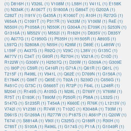
(1)
D816H (1)
V326L (1)
V108M (1)
L58H (1)
V411L (1)
E158K
(1)
N334K (1)
A1067T (1)
S1800A (1)
G894T (1)
G202A (1)
C282T (1)
I191V (1)
G435A (1)
K1060T (1)
A10H (1)
R272G (1)
V654A (1)
C1091T (1)
P317R (1)
V433M (1)
V106M (1)
R4E (1)
N550H (1)
P1058A (1)
N550K (1)
G304A (1)
E709K (1)
S253N (1)
G1316A (1)
M552V (1)
M552I (1)
R182H (1)
D835V (1)
D835Y
(1)
A677G (1)
C1950G (1)
P535H (1)
H1505R (1)
A893S (1)
L597Q (1)
S2808A (1)
N55H (1)
K28M (1)
D89E (1)
L485W (1)
L159F (1)
A437G (1)
R92Q (1)
V29C (1)
L38V (1)
G135C (1)
A677V (1)
C34T (1)
G93R (1)
R270H (1)
V321A (1)
C10D (1)
R122W (1)
G308V (1)
H2507Q (1)
D20W (1)
G309A (1)
G309E
(1)
I90P (1)
C59R (1)
C416R (1)
G71A (1)
Q61R (1)
Q61L (1)
T215F (1)
R498L (1)
V941L (1)
Q62E (1)
D769N (1)
G156A (1)
E1784K (1)
G98T (1)
Q65E (1)
T92A (1)
S239D (1)
C656G (1)
R451C (1)
G73C (1)
G5665T (1)
R72P (1)
F64L (1)
L248R (1)
M204I (1)
R149S (1)
A105G (1)
M28L (1)
D769Y (1)
V769M (1)
R75T (1)
E193K (1)
T890M (1)
P250R (1)
P58A (1)
L532S (1)
S147G (1)
S1235R (1)
T454A (1)
K660E (1)
R76K (1)
L1213V (1)
V742I (1)
V1238I (1)
R74W (1)
T102C (1)
K3048A (1)
T93M (1)
D961S (1)
G1269A (1)
R277W (1)
P187S (1)
A561P (1)
Q20W (1)
T674I (1)
S8814A (1)
V90I (1)
C325G (1)
Q188R (1)
R30H (1)
C785T (1)
S100A (1)
R496L (1)
G174S (1)
P11A (1)
G1049R (1)