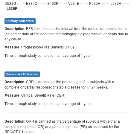
D538G --- --- E380Q --- --- S463P --- --- V534E --- --- P535H --- --- L536H --- --
-
---
L536P
Primary Outcomes
: PFS is defined as the interval from the date of randomization to
Description
the earlier date of first documented radiographic progression or death due to
any cause
: Progression-Free Survival (PFS)
Measure
: through study completion, an average of 1 year
Time
Secondary Outcomes
: CBR is defined as the percentage of all subjects with a
Description
complete or partial response; or stable disease for >/=24 weeks.
: Clinical Benefit Rate (CBR)
Measure
: through study completion, an average of 1 year
Time
: ORR is defined as the percentage of subjects with either a
Description
complete response (CR) or a partial response (PR) as assessed by the
RECIST 1.1 criteria.