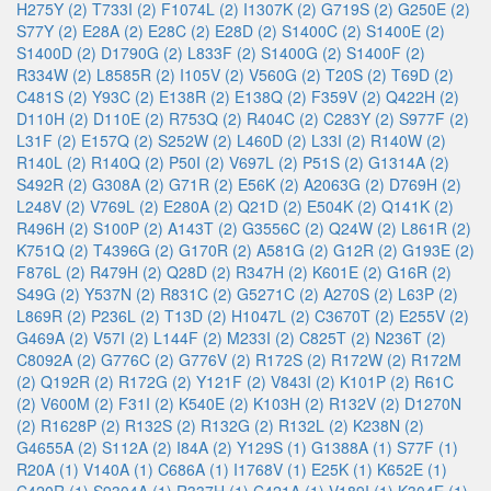
H275Y (2)
T733I (2)
F1074L (2)
I1307K (2)
G719S (2)
G250E (2)
S77Y (2)
E28A (2)
E28C (2)
E28D (2)
S1400C (2)
S1400E (2)
S1400D (2)
D1790G (2)
L833F (2)
S1400G (2)
S1400F (2)
R334W (2)
L8585R (2)
I105V (2)
V560G (2)
T20S (2)
T69D (2)
C481S (2)
Y93C (2)
E138R (2)
E138Q (2)
F359V (2)
Q422H (2)
D110H (2)
D110E (2)
R753Q (2)
R404C (2)
C283Y (2)
S977F (2)
L31F (2)
E157Q (2)
S252W (2)
L460D (2)
L33I (2)
R140W (2)
R140L (2)
R140Q (2)
P50I (2)
V697L (2)
P51S (2)
G1314A (2)
S492R (2)
G308A (2)
G71R (2)
E56K (2)
A2063G (2)
D769H (2)
L248V (2)
V769L (2)
E280A (2)
Q21D (2)
E504K (2)
Q141K (2)
R496H (2)
S100P (2)
A143T (2)
G3556C (2)
Q24W (2)
L861R (2)
K751Q (2)
T4396G (2)
G170R (2)
A581G (2)
G12R (2)
G193E (2)
F876L (2)
R479H (2)
Q28D (2)
R347H (2)
K601E (2)
G16R (2)
S49G (2)
Y537N (2)
R831C (2)
G5271C (2)
A270S (2)
L63P (2)
L869R (2)
P236L (2)
T13D (2)
H1047L (2)
C3670T (2)
E255V (2)
G469A (2)
V57I (2)
L144F (2)
M233I (2)
C825T (2)
N236T (2)
C8092A (2)
G776C (2)
G776V (2)
R172S (2)
R172W (2)
R172M
(2)
Q192R (2)
R172G (2)
Y121F (2)
V843I (2)
K101P (2)
R61C
(2)
V600M (2)
F31I (2)
K540E (2)
K103H (2)
R132V (2)
D1270N
(2)
R1628P (2)
R132S (2)
R132G (2)
R132L (2)
K238N (2)
G4655A (2)
S112A (2)
I84A (2)
Y129S (1)
G1388A (1)
S77F (1)
R20A (1)
V140A (1)
C686A (1)
I1768V (1)
E25K (1)
K652E (1)