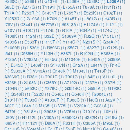
R230C (1)
S366T (1)
G1376T (1)
L536R (1)
L536Q (1)
L536P (1)
S65D (1)
A277G (1)
T1191I (1)
L755A (1)
T878A (1)
H131R (1)
T97A (1)
P253R (1)
C1494T (1)
L755P (1)
E525K (1)
C102T (1)
Y1253D (1)
G196A (1)
K70N (1)
A145T (1)
L861G (1)
H43R (1)
I76V (1)
C344T (1)
R677W (1)
S9313A (1)
F1174V (1)
I112T (1)
G10V (1)
R10C (1)
F1174L (1)
R10A (1)
R34P (1)
F1174C (1)
R108K (1)
I112M (1)
I332E (1)
S1369A (1)
R32Q (1)
V151L (1)
N409S (1)
C563T (1)
I113T (1)
Y114C (1)
N291S (1)
G34A (1)
G1069R (1)
L536H (1)
R896C (1)
S567L (1)
A827G (1)
G12S (1)
I54T (1)
D565H (1)
Y113H (1)
P367L (1)
R102G (1)
R368H (1)
P125A (1)
V282M (1)
E545G (1)
M1040E (1)
E545A (1)
G398A
(1)
E545D (1)
L409P (1)
S1787N (1)
G12A (1)
L841V (1)
R14C
(1)
S9333A (1)
V943A (1)
Q148K (1)
M1043I (1)
T416P (1)
A3669G (1)
R38H (1)
T961C (1)
T961G (1)
L84F (1)
V1110L (1)
E326K (1)
S108N (1)
C365Y (1)
A719G (1)
D237E (1)
G37R (1)
D104N (1)
S653C (1)
Y376C (1)
G3514C (1)
G594A (1)
G190C
(1)
Q546R (1)
F522C (1)
Q546L (1)
Q546K (1)
F2004L (1)
D101H (1)
T393C (1)
A1330T (1)
R988C (1)
H48Q (1)
A62V (1)
A62T (1)
L84V (1)
M165I (1)
V75I (1)
V222A (1)
G681A (1)
P479L (1)
Y318F (1)
G908R (1)
V75M (1)
D101Y (1)
I10F (1)
D90V (1)
H1112L (1)
V30A (1)
R3500Q (1)
S282R (1)
D919G (1)
I665V (1)
H1112Y (1)
D90A (1)
R831H (1)
C385A (1)
M95L (1)
G1170S (1)
V244M (1)
G17T (1)
S26E (1)
N251K (1)
G464V (1)