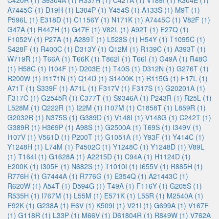
C420R (1)
S9304A (1)
R337H (1)
C421A (1)
V189I (1)
K304E (1)
A7445G (1)
D19H (1)
L304P (1)
Y454S (1)
A133S (1)
M9T (1)
P596L (1)
E318D (1)
C1156Y (1)
N171K (1)
A7445C (1)
V82F (1)
G47A (1)
R447H (1)
G47E (1)
V82L (1)
A92T (1)
E27Q (1)
F1052V (1)
P27A (1)
A289T (1)
L523S (1)
H54Y (1)
T1095C (1)
S428F (1)
R400C (1)
D313Y (1)
Q12M (1)
R139C (1)
A393T (1)
W719R (1)
T66A (1)
T66K (1)
T862I (1)
T66I (1)
G49A (1)
R48G
(1)
H58C (1)
I104F (1)
D203E (1)
T40S (1)
D312N (1)
G276T (1)
R200W (1)
I1171N (1)
Q14D (1)
S1400K (1)
R115G (1)
F17L (1)
A71T (1)
S339F (1)
A71L (1)
F317V (1)
F317S (1)
G20201A (1)
F317C (1)
G2545R (1)
C377T (1)
S9346A (1)
P243R (1)
R25L (1)
L528M (1)
Q222R (1)
I22M (1)
I107M (1)
C1858T (1)
L859R (1)
G2032R (1)
N375S (1)
G389D (1)
V148I (1)
V148G (1)
C242T (1)
G389R (1)
H369P (1)
A98S (1)
G2500A (1)
T69S (1)
I349V (1)
I107V (1)
V561D (1)
P200T (1)
G1051A (1)
Y93F (1)
Y414C (1)
Y1248H (1)
L74M (1)
P4502C (1)
Y1248C (1)
Y1248D (1)
V89L
(1)
T164I (1)
G1628A (1)
A2215D (1)
C94A (1)
H1124D (1)
E200K (1)
I305F (1)
N682S (1)
T1010I (1)
I655V (1)
R885H (1)
R776H (1)
G7444A (1)
R776G (1)
E354Q (1)
A21443C (1)
R620W (1)
A54T (1)
D594G (1)
T49A (1)
F116Y (1)
G205S (1)
R535H (1)
I767M (1)
L55M (1)
E571K (1)
L55R (1)
M2540A (1)
E92K (1)
G238A (1)
E6V (1)
K509I (1)
V21I (1)
G699A (1)
V167F
(1)
G118R (1)
L33P (1)
M66V (1)
D61804R (1)
R849W (1)
V762A