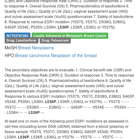
(CBR) and Objective Response Rate (ORR) 2. Duration of response 3. Time
to response 4. Overall Survival (OS) 5. Pharmacokinetics of lasofoxifene 6.
Quality of life (QoL): Quality of Life (QoL): vaginal assessment scale (VAS)
and vulvar assessment scale (VuAS) questionnaires 7. Safety of lasofoxifene
8. Response to various ESR1 mutation (Y537S, Y537C, D538G, E380Q,
S463P, V534E, P535H, L536H,
, L536R, L536Q, or Y537N).
L536P
NCT03781063
Locally Advanced or Metastatic Breast Cancer
Drug: Lasofoxifene
Drug: Fulvestrant
MeSH:
Breast Neoplasms
HPO:
Breast carcinoma
Neoplasm of the breast
The secondary objectives are to evaluate: 1. Clinical benefit rate (CBR) and
Objective Response Rate (ORR) 2. Duration of response 3. Time to response
4. Overall Survival (OS) 5. Pharmacokinetics of lasofoxifene 6. Quality of life
(QoL): Quality of Life (QoL): vaginal assessment scale (VAS) and vulvar
assessment scale (VuAS) questionnaires 7. Safety of lasofoxifene 8.
Response to various ESR1 mutation (Y537S, Y537C, D538G, E380Q, S463P,
V534E, P535H, L536H,
, L536R, L536Q, or Y537N). --- Y537S --- ---
L536P
Y537C --- --- D538G --- --- E380Q --- --- S463P --- --- V534E --- --- P535H --- --
- L536H --- ---
---
L536P
At least one or more of the following point ESR1 mutations as assessed in
cell-free circulating tumor DNA (ctDNA) obtained from a blood (plasma) or
tissue sample: Y537S, Y537C, D538G, E380Q, S463P, V534E, P535H,
L536H,
, L536R, L536Q, or Y537N. --- Y537S --- --- Y537C --- ---
L536P