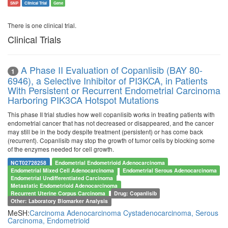
SNP
Clinical Trial
Gene
There is one clinical trial.
Clinical Trials
A Phase II Evaluation of Copanlisib (BAY 80-
1
6946), a Selective Inhibitor of PI3KCA, in Patients
With Persistent or Recurrent Endometrial Carcinoma
Harboring PIK3CA Hotspot Mutations
This phase II trial studies how well copanlisib works in treating patients with
endometrial cancer that has not decreased or disappeared, and the cancer
may still be in the body despite treatment (persistent) or has come back
(recurrent). Copanlisib may stop the growth of tumor cells by blocking some
of the enzymes needed for cell growth.
NCT02728258
Endometrial Endometrioid Adenocarcinoma
Endometrial Mixed Cell Adenocarcinoma
Endometrial Serous Adenocarcinoma
Endometrial Undifferentiated Carcinoma
Metastatic Endometrioid Adenocarcinoma
Recurrent Uterine Corpus Carcinoma
Drug: Copanlisib
Other: Laboratory Biomarker Analysis
MeSH:
Carcinoma
Adenocarcinoma
Cystadenocarcinoma, Serous
Carcinoma, Endometrioid