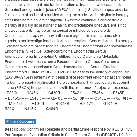
--- --- E542K --- --- E545A --- --- E545D --- -
C420R
-- E545G --- --- E545K --- --- Q546E --- --- Q546K --- --- Q546L --- --- Q546R ---
--- M1043I --- --- H1047L --- --- H1047R --- --- H1047Y --- --- G1049R --- ---
R88Q --- --- N345K --- ---
---
C420R
Primary Outcomes
: Confirmed complete and partial tumor response by RECIST 1.1.
Description
Per Response Evaluation Criteria In Solid Tumors Criteria (RECIST v1.0) for