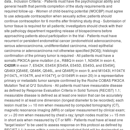
data.. Inclusion Criteria: - Patients must have the psychological ability and
general health that permits completion of the study requirements and
required follow-up - Women of child-bearing potential (WOCBP) must agree
to use adequate contraception when sexually active; patients should
continue contraception for 6 months after finishing study drug - Submission of
tumor tissue is required for all patients; investigators should check with their
site pathology department regarding release of biospecimens before
approaching patients about participation in the trial - Patients must have
recurrent or persistent endometrial cancer (endometrioid adenocarcinoma,
serous adenocarcinoma, undifferentiated carcinoma, mixed epithelial
carcinoma or adenocarcinoma not otherwise specified [NOS]); histologic
confirmation of the primary tumor is required - All patients must have a
somatic PIK3CA gene mutation (i.e., R88Q in exon 1, N345K in exon 4,
in exon 7, E542K, E545X [E545A, E545D, E545G, and E545K], Q546X [Q546E, Q546K, Q546L, and Q546R] in exon 9, and M1043I, H1047X [H1047L, H1047R, and H1047Y], or G1049R in exon 20) in a representative primary or metastatic tumor sample confirmed by the Roche COBAS PIK3CA Mutation Test at Q^2 Solutions - All patients must have measurable disease as defined by Response Evaluation Criteria in Solid Tumors (RECIST) 1.1; measurable disease is defined as at least one lesion that can be accurately measured in at least one dimension (longest diameter to be recorded); each lesion must be >= 10 mm when measured by computed tomography (CT), magnetic resonance imaging (MRI) or caliper measurement by clinical exam; or >= 20 mm when measured by chest x-ray; lymph nodes must be >= 15 mm in short axis when measured by CT or MRI - Patients must have at least one "target lesion" to be used to assess response on this protocol as defined by RECIST 1.1; tumors within a previously irradiated field will be designated as 'non-target" lesions unless progression is documented or a biopsy is obtained to confirm persistence at least 90 days following completion of radiation therapy - Patients must have recovered from effects of recent surgery, radiotherapy, or chemotherapy; at least 4 weeks must have elapsed since the patient underwent any major surgery (e.g., major: laparotomy, laparoscopy); there is no delay required for minor procedures (e.g., tumor fine-needle aspiration [FNA] or core biopsy, venous access device placement) - Patients may have received prior radiation therapy for treatment of endometrial cancer; prior radiation therapy may have included pelvic radiation therapy, extended field pelvic/para-aortic radiation therapy, intravaginal brachytherapy and/or palliative radiation therapy; all radiation therapy must be completed at least 4 weeks prior to registration - Patients may have received prior hormonal therapy for treatment of endometrial carcinoma; all hormonal therapy must be discontinued at least 4 weeks prior to registration - Patients may have received prior therapy (including chemotherapy, biologic/targeted therapy and immunotherapy) for treatment of endometrial cancer; all therapy must be discontinued at least 4 weeks prior to registration; any investigational agent must be discontinued at least 30 days prior to registration - Patients must have had at least one prior chemotherapeutic regimen for management of endometrial carcinoma; initial treatment may include chemotherapy, chemotherapy and radiation therapy, or consolidation/maintenance therapy; chemotherapy administered in conjunction with primary radiation as a radio-sensitizer WILL be counted as a systemic chemotherapy regimen - Patients are allowed to receive, but not required to receive, up to a total of 3 lines of chemotherapy - Appropriate stage for study entry based on the following diagnostic workup: - History/physical examination within 28 days prior to registration - Imaging of target lesion(s) within 28 days prior to registration - Completion of pre-study protocol specific assessments as required - Performance status (Eastern Cooperative Oncology Group [ECOG]/Karnofsky) of 0, 1 or 2 within 28 days prior to registration - Absolute neutrophil count (ANC) >= 1,500/mcl - Platelets >= 75,000/mcl - Hemoglobin (Hgb) >= 8 g/dL - Creatinine =< 1.5 x upper limit of normal (ULN) - Bilirubin =< 1.5 x ULN (=< 3 x ULN for patients with Gilbert syndrome) - Alanine aminotransferase (ALT) and aspartate aminotransferase (AST) =< 3 x ULN - Left ventricular ejection fraction (LVEF) >= 50% - Fasting cholesterol less than or equal to 300 mg/dl; fasting triglycerides less than or equal to 300 mg/dl - Prothrombin time (PT) such that international normalized ratio (INR) is less than or equal to 1.5 x ULN (or an in range INR, usually between 2 and 3, if a patient is on a stable dose of therapeutic warfarin) and a partial thromboplastin time (PTT) less than or equal to 1.5 times the upper limit of normal - The patient must provide study-specific informed consent prior to study entry and, for patients treated in the United States (U.S.), authorization permitting release of personal health information - Diabetic patients (type I or II diabetes mellitus) must have baseline hemoglobin (Hb)A1c levels NOT higher than 8.5% at study entry - Patients with hypertension on medical management must have systolic blood pressure < 150 mmHG or diastolic pressure < 90 mmHG at study entry - Note: ULN is institutional or laboratory upper limit of normal - Women of child-bearing potential (WOCBP) must have a negative serum pregnancy test within 28 days of registration; the patient and her sexual partner(s) must agree to use adequate contraception when sexually active for the duration of the study and for 6 months after finishing study drug; a woman is considered of childbearing potential following menarche and until becoming post-menopausal unless permanently sterile; permanent sterilization methods include hysterectomy, bilateral salpingectomy and bilateral oophorectomy; a postmenopausal state is defined as no menses for 12 months without an alternative medical cause; a high follicle stimulating hormone (FSH) level in the postmenopausal range maybe used to confirm a post-menopausal state in women not using hormonal contraception or hormonal replacement therapy Exclusion Criteria: - Patients who have had prior therapy with any phosphatidylinositol 3 kinase (PI3K)/v-akt murine thymoma viral oncogene homolog 1 (AKT)/mammalian target of rapamycin (mTor) pathway inhibitor - Patients who have the following histologies: mucinous, squamous, sarcomas, carcinosarcomas, clear cell - Congestive heart failure > New York Heart Association (NYHA) class II - Myocardial infarction or unstable angina less than 6 months before registration - Arterial or venous thrombotic or embolic events such as cerebrovascular accident (including transient ischemic attacks), deep vein thrombosis or pulmonary embolism within 3 months before registration - Non-healing wound, ulcer or bone fracture - Active, clinically serious infections > Common Terminology Criteria for Adverse Events (CTCAE) grade 2 - History of, or current autoimmune disease - Human immunodeficiency virus (HIV) infection - Hepatitis B (HBV) or hepatitis C (HCV); all patients must be screened for HBV and HCV up to 28 days prior to study drug start using the routine hepatitis virus laboratorial panel; patients with active HBV or hepatitis C infection are not eligible for enrollment; patients with serologic markers of HBV immunization due to known vaccination (hepatitis B surface antigen [HBsAg] negative, anti-hepatitis B core [HBc] negative and anti-hepatitis B surface [HBs] positive) will be eligible - Previous or concurrent history of malignancies within 5 years prior to study treatment except for curatively treated: - Cervical carcinoma in situ - Non-melanoma skin cancer - Superficial bladder cancer (Ta [non-invasive tumor], Tis [carcinoma in situ] and T1 [tumor invades lamina propria]) - Patients with seizure disorder requiring medication - Patients with evidence or history of bleeding diathesis; any hemorrhage or bleeding event >= CTCAE grade 3 within 4 weeks prior to registration - Proteinuria of CTCAE grade 3 or higher (estimated by urine protein: creatinine ratio >= 3.5 on a random urine sample); patients who recently (i.e., at least 30 days prior to registration) discontinued an anti-angiogenic therapy which caused proteinuria (ie, grade 2 (> 2 to > 3 g of protein or 1-3.5 g/24 hours [h]) or grade 3 proteinuria (> 4 of protein or > 3.5 g/24 h) are not eligible for enrollment until proteinuria improves to < 2 g of protein per 24 h - History or concurrent condition of interstitial lung disease of any severity and/or severely impaired lung function (as judged by the investigator) - Concurrent diagnosis of pheochromocytoma - Unresolved toxicity higher than CTCAE grade 1 attributed to any prior therapy/procedure, excluding alopecia - Known hypersensitivity to any of the test drugs, test drug classes, or excipients in the formulation - Strong CYP3A4 inhibitors and inducers; concomitant use of strong inhibitors of CYP3A4 (e.g., ketoconazole, itraconazole, clarithromycin, ritonavir, indinavir, nelfinavir and saquinavir), and inducers of CYP3A4 (e.g., rifampin, phenytoin, carbamazepine, phen
C420R