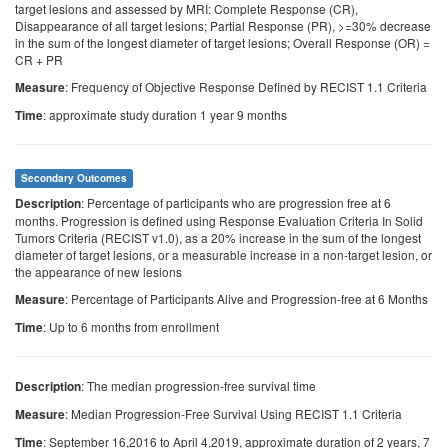
target lesions and assessed by MRI: Complete Response (CR),
Disappearance of all target lesions; Partial Response (PR), >=30% decrease
in the sum of the longest diameter of target lesions; Overall Response (OR) =
CR + PR
: Frequency of Objective Response Defined by RECIST 1.1 Criteria
Measure
: approximate study duration 1 year 9 months
Time
Secondary Outcomes
: Percentage of participants who are progression free at 6
Description
months. Progression is defined using Response Evaluation Criteria In Solid
Tumors Criteria (RECIST v1.0), as a 20% increase in the sum of the longest
diameter of target lesions, or a measurable increase in a non-target lesion, or
the appearance of new lesions
: Percentage of Participants Alive and Progression-free at 6 Months
Measure
: Up to 6 months from enrollment
Time
: The median progression-free survival time
Description
: Median Progression-Free Survival Using RECIST 1.1 Criteria
Measure
: September 16,2016 to April 4,2019, approximate duration of 2 years, 7
Time