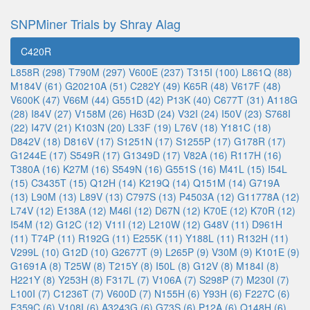
SNPMiner Trials by Shray Alag
C420R
L858R (298)
T790M (297)
V600E (237)
T315I (100)
L861Q (88)
M184V (61)
G20210A (51)
C282Y (49)
K65R (48)
V617F (48)
V600K (47)
V66M (44)
G551D (42)
P13K (40)
C677T (31)
A118G
(28)
I84V (27)
V158M (26)
H63D (24)
V32I (24)
I50V (23)
S768I
(22)
I47V (21)
K103N (20)
L33F (19)
L76V (18)
Y181C (18)
D842V (18)
D816V (17)
S1251N (17)
S1255P (17)
G178R (17)
G1244E (17)
S549R (17)
G1349D (17)
V82A (16)
R117H (16)
T380A (16)
K27M (16)
S549N (16)
G551S (16)
M41L (15)
I54L
(15)
C3435T (15)
Q12H (14)
K219Q (14)
Q151M (14)
G719A
(13)
L90M (13)
L89V (13)
C797S (13)
P4503A (12)
G11778A (12)
L74V (12)
E138A (12)
M46I (12)
D67N (12)
K70E (12)
K70R (12)
I54M (12)
G12C (12)
V11I (12)
L210W (12)
G48V (11)
D961H
(11)
T74P (11)
R192G (11)
E255K (11)
Y188L (11)
R132H (11)
V299L (10)
G12D (10)
G2677T (9)
L265P (9)
V30M (9)
K101E (9)
G1691A (8)
T25W (8)
T215Y (8)
I50L (8)
G12V (8)
M184I (8)
H221Y (8)
Y253H (8)
F317L (7)
V106A (7)
S298P (7)
M230I (7)
L100I (7)
C1236T (7)
V600D (7)
N155H (6)
Y93H (6)
F227C (6)
F359C (6)
V108I (6)
A3243G (6)
G73S (6)
P12A (6)
Q148H (6)