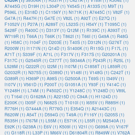
C420R (1)
S9304A (1)
R337H (1)
C421A (1)
V189I (1)
K304E (1)
A7445G (1)
D19H (1)
L304P (1)
Y454S (1)
A133S (1)
M9T (1)
P596L (1)
E318D (1)
C1156Y (1)
N171K (1)
A7445C (1)
V82F (1)
G47A (1)
R447H (1)
G47E (1)
V82L (1)
A92T (1)
E27Q (1)
F1052V (1)
P27A (1)
A289T (1)
L523S (1)
H54Y (1)
T1095C (1)
S428F (1)
R400C (1)
D313Y (1)
Q12M (1)
R139C (1)
A393T (1)
W719R (1)
T66A (1)
T66K (1)
T862I (1)
T66I (1)
G49A (1)
R48G
(1)
H58C (1)
I104F (1)
D203E (1)
T40S (1)
D312N (1)
G276T (1)
R200W (1)
I1171N (1)
Q14D (1)
S1400K (1)
R115G (1)
F17L (1)
A71T (1)
S339F (1)
A71L (1)
F317V (1)
F317S (1)
G20201A (1)
F317C (1)
G2545R (1)
C377T (1)
S9346A (1)
P243R (1)
R25L (1)
L528M (1)
Q222R (1)
I22M (1)
I107M (1)
C1858T (1)
L859R (1)
G2032R (1)
N375S (1)
G389D (1)
V148I (1)
V148G (1)
C242T (1)
G389R (1)
H369P (1)
A98S (1)
G2500A (1)
T69S (1)
I349V (1)
I107V (1)
V561D (1)
P200T (1)
G1051A (1)
Y93F (1)
Y414C (1)
Y1248H (1)
L74M (1)
P4502C (1)
Y1248C (1)
Y1248D (1)
V89L
(1)
T164I (1)
G1628A (1)
A2215D (1)
C94A (1)
H1124D (1)
E200K (1)
I305F (1)
N682S (1)
T1010I (1)
I655V (1)
R885H (1)
R776H (1)
G7444A (1)
R776G (1)
E354Q (1)
A21443C (1)
R620W (1)
A54T (1)
D594G (1)
T49A (1)
F116Y (1)
G205S (1)
R535H (1)
I767M (1)
L55M (1)
E571K (1)
L55R (1)
M2540A (1)
E92K (1)
G238A (1)
E6V (1)
K509I (1)
V21I (1)
G699A (1)
V167F
(1)
G118R (1)
L33P (1)
M66V (1)
D61804R (1)
R849W (1)
V762A