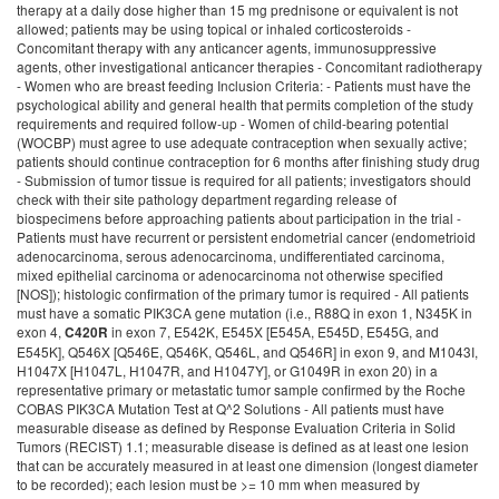
in exon 7, E542K, E545X [E545A, E545D, E545G, and E545K], Q546X [Q546E, Q546K, Q546L, and Q546R] in exon 9, and M1043I, H1047X [H1047L, H1047R, and H1047Y], or G1049R in exon 20) in a representative primary or metastatic tumor sample confirmed by the Roche COBAS PIK3CA Mutation Test at Q^2 Solutions - All patients must have measurable disease as defined by Response Evaluation Criteria in Solid Tumors (RECIST) 1.1; measurable disease is defined as at least one lesion that can be accurately measured in at least one dimension (longest diameter to be recorded); each lesion must be >= 10 mm when measured by computed tomography (CT), magnetic resonance imaging (MRI) or caliper measurement by clinical exam; or >= 20 mm when measured by chest x-ray; lymph nodes must be >= 15 mm in short axis when measured by CT or MRI - Patients must have at least one "target lesion" to be used to assess response on this protocol as defined by RECIST 1.1; tumors within a previously irradiated field will be designated as 'non-target" lesions unless progression is documented or a biopsy is obtained to confirm persistence at least 90 days following completion of radiation therapy - Patients must have recovered from effects of recent surgery, radiotherapy, or chemotherapy; at least 4 weeks must have elapsed since the patient underwent any major surgery (e.g., major: laparotomy, laparoscopy); there is no delay required for minor procedures (e.g., tumor fine-needle aspiration [FNA] or core biopsy, venous access device placement) - Patients may have received prior radiation therapy for treatment of endometrial cancer; prior radiation therapy may have included pelvic radiation therapy, extended field pelvic/para-aortic radiation therapy, intravaginal brachytherapy and/or palliative radiation therapy; all radiation therapy must be completed at least 4 weeks prior to registration - Patients may have received prior hormonal therapy for treatment of endometrial carcinoma; all hormonal therapy must be discontinued at least 4 weeks prior to registration - Patients may have received prior therapy (including chemotherapy, biologic/targeted therapy and immunotherapy) for treatment of endometrial cancer; all therapy must be discontinued at least 4 weeks prior to registration; any investigational agent must be discontinued at least 30 days prior to registration - Patients must have had at least one prior chemotherapeutic regimen for management of endometrial carcinoma; initial treatment may include chemotherapy, chemotherapy and radiation therapy, or consolidation/maintenance therapy; chemotherapy administered in conjunction with primary radiation as a radio-sensitizer WILL be counted as a systemic chemotherapy regimen - Patients are allowed to receive, but not required to receive, up to a total of 3 lines of chemotherapy - Appropriate stage for study entry based on the following diagnostic workup: - History/physical examination within 28 days prior to registration - Imaging of target lesion(s) within 28 days prior to registration - Completion of pre-study protocol specific assessments as required - Performance status (Eastern Cooperative Oncology Group [ECOG]/Karnofsky) of 0, 1 or 2 within 28 days prior to registration - Absolute neutrophil count (ANC) >= 1,500/mcl - Platelets >= 75,000/mcl - Hemoglobin (Hgb) >= 8 g/dL - Creatinine =< 1.5 x upper limit of normal (ULN) - Bilirubin =< 1.5 x ULN (=< 3 x ULN for patients with Gilbert syndrome) - Alanine aminotransferase (ALT) and aspartate aminotransferase (AST) =< 3 x ULN - Left ventricular ejection fraction (LVEF) >= 50% - Fasting cholesterol less than or equal to 300 mg/dl; fasting triglycerides less than or equal to 300 mg/dl - Prothrombin time (PT) such that international normalized ratio (INR) is less than or equal to 1.5 x ULN (or an in range INR, usually between 2 and 3, if a patient is on a stable dose of therapeutic warfarin) and a partial thromboplastin time (PTT) less than or equal to 1.5 times the upper limit of normal - The patient must provide study-specific informed consent prior to study entry and, for patients treated in the United States (U.S.), authorization permitting release of personal health information - Diabetic patients (type I or II diabetes mellitus) must have baseline hemoglobin (Hb)A1c levels NOT higher than 8.5% at study entry - Patients with hypertension on medical management must have systolic blood pressure < 150 mmHG or diastolic pressure < 90 mmHG at study entry - Note: ULN is institutional or laboratory upper limit of normal - Women of child-bearing potential (WOCBP) must have a negative serum pregnancy test within 28 days of registration; the patient and her sexual partner(s) must agree to use adequate contraception when sexually active for the duration of the study and for 6 months after finishing study drug; a woman is considered of childbearing potential following menarche and until becoming post-menopausal unless permanently sterile; permanent sterilization methods include hysterectomy, bilateral salpingectomy and bilateral oophorectomy; a postmenopausal state is defined as no menses for 12 months without an alternative medical cause; a high follicle stimulating hormone (FSH) level in the postmenopausal range maybe used to confirm a post-menopausal state in women not using hormonal contraception or hormonal replacement therapy Exclusion Criteria: - Patients who have had prior therapy with any phosphatidylinositol 3 kinase (PI3K)/v-akt murine thymoma viral oncogene homolog 1 (AKT)/mammalian target of rapamycin (mTor) pathway inhibitor - Patients who have the following histologies: mucinous, squamous, sarcomas, carcinosarcomas, clear cell - Congestive heart failure > New York Heart Association (NYHA) class II - Myocardial infarction or unstable angina less than 6 months before registration - Arterial or venous thrombotic or embolic events such as cerebrovascular accident (including transient ischemic attacks), deep vein thrombosis or pulmonary embolism within 3 months before registration - Non-healing wound, ulcer or bone fracture - Active, clinically serious infections > Common Terminology Criteria for Adverse Events (CTCAE) grade 2 - History of, or current autoimmune disease - Human immunodeficiency virus (HIV) infection - Hepatitis B (HBV) or hepatitis C (HCV); all patients must be screened for HBV and HCV up to 28 days prior to study drug start using the routine hepatitis virus laboratorial panel; patients with active HBV or hepatitis C infection are not eligible for enrollment; patients with serologic markers of HBV immunization due to known vaccination (hepatitis B surface antigen [HBsAg] negative, anti-hepatitis B core [HBc] negative and anti-hepatitis B surface [HBs] positive) will be eligible - Previous or concurrent history of malignancies within 5 years prior to study treatment except for curatively treated: - Cervical carcinoma in situ - Non-melanoma skin cancer - Superficial bladder cancer (Ta [non-invasive tumor], Tis [carcinoma in situ] and T1 [tumor invades lamina propria]) - Patients with seizure disorder requiring medication - Patients with evidence or history of bleeding diathesis; any hemorrhage or bleeding event >= CTCAE grade 3 within 4 weeks prior to registration - Proteinuria of CTCAE grade 3 or higher (estimated by urine protein: creatinine ratio >= 3.5 on a random urine sample); patients who recently (i.e., at least 30 days prior to registration) discontinued an anti-angiogenic therapy which caused proteinuria (ie, grade 2 (> 2 to > 3 g of protein or 1-3.5 g/24 hours [h]) or grade 3 proteinuria (> 4 of protein or > 3.5 g/24 h) are not eligible for enrollment until proteinuria improves to < 2 g of protein per 24 h - History or concurrent condition of interstitial lung disease of any severity and/or severely impaired lung function (as judged by the investigator) - Concurrent diagnosis of pheochromocytoma - Unresolved toxicity higher than CTCAE grade 1 attributed to any prior therapy/procedure, excluding alopecia - Known hypersensitivity to any of the test drugs, test drug classes, or excipients in the formulation - Strong CYP3A4 inhibitors and inducers; concomitant use of strong inhibitors of CYP3A4 (e.g., ketoconazole, itraconazole, clarithromycin, ritonavir, indinavir, nelfinavir and saquinavir), and inducers of CYP3A4 (e.g., rifampin, phenytoin, carbamazepine, phen
C420R