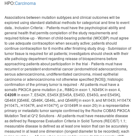
HPO:
Carcinoma
Associations between mutation subtypes and clinical outcomes will be
explored using standard statistical methods for categorical and time to event
data.. Inclusion Criteria: - Patients must have the psychological ability and
general health that permits completion of the study requirements and
required follow-up - Women of child-bearing potential (WOCBP) must agree
to use adequate contraception when sexually active; patients should
continue contraception for 6 months after finishing study drug - Submission of
tumor tissue is required for all patients; investigators should check with their
site pathology department regarding release of biospecimens before
approaching patients about participation in the trial - Patients must have
recurrent or persistent endometrial cancer (endometrioid adenocarcinoma,
serous adenocarcinoma, undifferentiated carcinoma, mixed epithelial
carcinoma or adenocarcinoma not otherwise specified [NOS]); histologic
confirmation of the primary tumor is required - All patients must have a
somatic PIK3CA gene mutation (i.e., R88Q in exon 1, N345K in exon 4,
in exon 7, E542K, E545X [E545A, E545D, E545G, and E545K], Q546X [Q546E, Q546K, Q546L, and Q546R] in exon 9, and M1043I, H1047X [H1047L, H1047R, and H1047Y], or G1049R in exon 20) in a representative primary or metastatic tumor sample confirmed by the Roche COBAS PIK3CA Mutation Test at Q^2 Solutions - All patients must have measurable disease as defined by Response Evaluation Criteria in Solid Tumors (RECIST) 1.1; measurable disease is defined as at least one lesion that can be accurately measured in at least one dimension (longest diameter to be recorded); each lesion must be >= 10 mm when measured by computed tomography (CT), magnetic resonance imaging (MRI) or caliper measurement by clinical exam; or >= 20 mm when measured by chest x-ray; lymph nodes must be >= 15 mm in short axis when measured by CT or MRI - Patients must have at least one "target lesion" to be used to assess response on this protocol as defined by RECIST 1.1; tumors within a previously irradiated field will be designated as 'non-target" lesions unless progression is documented or a biopsy is obtained to confirm persistence at least 90 days following completion of radiation therapy - Patients must have recovered from effects of recent surgery, radiotherapy, or chemotherapy; at least 4 weeks must have elapsed since the patient underwent any major surgery (e.g., major: laparotomy, laparoscopy); there is no delay required for minor procedures (e.g., tumor fine-needle aspiration [FNA] or core biopsy, venous access device placement) - Patients may have received prior radiation therapy for treatment of endometrial cancer; prior radiation therapy may have included pelvic radiation therapy, extended field pelvic/para-aortic radiation therapy, intravaginal brachytherapy and/or palliative radiation therapy; all radiation therapy must be completed at least 4 weeks prior to registration - Patients may have received prior hormonal therapy for treatment of endometrial carcinoma; all hormonal therapy must be discontinued at least 4 weeks prior to registration - Patients may have received prior therapy (including chemotherapy, biologic/targeted therapy and immunotherapy) for treatment of endometrial cancer; all therapy must be discontinued at least 4 weeks prior to registration; any investigational agent must be discontinued at least 30 days prior to registration - Patients must have had at least one prior chemotherapeutic regimen for management of endometrial carcinoma; initial treatment may include chemotherapy, chemotherapy and radiation therapy, or consolidation/maintenance therapy; chemotherapy administered in conjunction with primary radiation as a radio-sensitizer WILL be counted as a systemic chemotherapy regimen - Patients are allowed to receive, but not required to receive, up to a total of 3 lines of chemotherapy - Appropriate stage for study entry based on the following diagnostic workup: - History/physical examination within 28 days prior to registration - Imaging of target lesion(s) within 28 days prior to registration - Completion of pre-study protocol specific assessments as required - Performance status (Eastern Cooperative Oncology Group [ECOG]/Karnofsky) of 0, 1 or 2 within 28 days prior to registration - Absolute neutrophil count (ANC) >= 1,500/mcl - Platelets >= 75,000/mcl - Hemoglobin (Hgb) >= 8 g/dL - Creatinine =< 1.5 x upper limit of normal (ULN) - Bilirubin =< 1.5 x ULN (=< 3 x ULN for patients with Gilbert syndrome) - Alanine aminotransferase (ALT) and aspartate aminotransferase (AST) =< 3 x ULN - Left ventricular ejection fraction (LVEF) >= 50% - Fasting cholesterol less than or equal to 300 mg/dl; fasting triglycerides less than or equal to 300 mg/dl - Prothrombin time (PT) such that international normalized ratio (INR) is less than or equal to 1.5 x ULN (or an in range INR, usually between 2 and 3, if a patient is on a stable dose of therapeutic warfarin) and a partial thromboplastin time (PTT) less than or equal to 1.5 times the upper limit of normal - The patient must provide study-specific informed consent prior to study entry and, for patients treated in the United States (U.S.), authorization permitting release of personal health information - Diabetic patients (type I or II diabetes mellitus) must have baseline hemoglobin (Hb)A1c levels NOT higher than 8.5% at study entry - Patients with hypertension on medical management must have systolic blood pressure < 150 mmHG or diastolic pressure < 90 mmHG at study entry - Note: ULN is institutional or laboratory upper limit of normal - Women of child-bearing potential (WOCBP) must have a negative serum pregnancy test within 28 days of registration; the patient and her sexual partner(s) must agree to use adequate contraception when sexually active for the duration of the study and for 6 months after finishing study drug; a woman is considered of childbearing potential following menarche and until becoming post-menopausal unless permanently sterile; permanent sterilization methods include hysterectomy, bilateral salpingectomy and bilateral oophorectomy; a postmenopausal state is defined as no menses for 12 months without an alternative medical cause; a high follicle stimulating hormone (FSH) level in the postmenopausal range maybe used to confirm a post-menopausal state in women not using hormonal contraception or hormonal replacement therapy Exclusion Criteria: - Patients who have had prior therapy with any phosphatidylinositol 3 kinase (PI3K)/v-akt murine thymoma viral oncogene homolog 1 (AKT)/mammalian target of rapamycin (mTor) pathway inhibitor - Patients who have the following histologies: mucinous, squamous, sarcomas, carcinosarcomas, clear cell - Congestive heart failure > New York Heart Association (NYHA) class II - Myocardial infarction or unstable angina less than 6 months before registration - Arterial or venous thrombotic or embolic events such as cerebrovascular accident (including transient ischemic attacks), deep vein thrombosis or pulmonary embolism within 3 months before registration - Non-healing wound, ulcer or bone fracture - Active, clinically serious infections > Common Terminology Criteria for Adverse Events (CTCAE) grade 2 - History of, or current autoimmune disease - Human immunodeficiency virus (HIV) infection - Hepatitis B (HBV) or hepatitis C (HCV); all patients must be screened for HBV and HCV up to 28 days prior to study drug start using the routine hepatitis virus laboratorial panel; patients with active HBV or hepatitis C infection are not eligible for enrollment; patients with serologic markers of HBV immunization due to known vaccination (hepatitis B surface antigen [HBsAg] negative, anti-hepatitis B core [HBc] negative and anti-hepatitis B surface [HBs] positive) will be eligible - Previous or concurrent history of malignancies within 5 years prior to study treatment except for curatively treated: - Cervical carcinoma in situ - Non-melanoma skin cancer - Superficial bladder cancer (Ta [non-invasive tumor], Tis [carcinoma in situ] and T1 [tumor invades lamina propria]) - Patients with seizure disorder requiring medication - Patients with evidence or history of bleeding diathesis; any hemorrhage or bleeding event >= CTCAE grade 3 within 4 weeks prior to registration - Proteinuria of CTCAE grade 3 or higher (estimated by urine protein: creatinine ratio >= 3.5 on a random urine sample); patients who recently (i.e., at least 30 days prior to registration) discontinued an anti-angiogenic therapy which caused proteinuria (ie, grade 2 (> 2 to > 3 g of protein or 1-3.5 g/24 hours [h]) or grade 3 proteinuria (> 4 of protein or > 3.5 g/24 h) are not eligible for enrollment until proteinuria improves to < 2 g of protein per 24 h - History or concurrent condition of interstitial lung disease of any severity and/or severely impaired lung function (as judged by the investigator) - Concurrent diagnosis of pheochromocytoma - Unresolved toxicity higher than CTCAE grade 1 attributed to any prior therapy/procedure, excluding alopecia - Known hypersensitivity to any of the test drugs, test drug classes, or excipients in the formulation - Strong CYP3A4 inhibitors and inducers; concomitant use of strong inhibitors of CYP3A4 (e.g., ketoconazole, itraconazole, clarithromycin, ritonavir, indinavir, nelfinavir and saquinavir), and inducers of CYP3A4 (e.g., rifampin, phenytoin, carbamazepine, phen
C420R