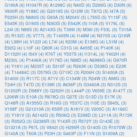
G190A (6)
H1047R (6)
A1298C (6)
N40D (6)
D299G (6)
D30N (6)
V600R (6)
Y188C (6)
G2019S (6)
Q12W (5)
T87Q (5)
I47A (5)
P225H (5)
N680S (5)
G93A (5)
M204V (5)
L755S (5)
Y115F (5)
E545K (5)
G190S (5)
N363S (5)
E542K (5)
I10A (5)
V179L (5)
L24I (5)
N88S (5)
A2143G (5)
T399I (5)
M36I (5)
F53L (5)
T315A
(5)
R132C (5)
V777L (5)
T1405N (4)
I148M (4)
N370S (4)
Q16W
(4)
L98H (4)
V122I (4)
L74I (4)
K20M (4)
E138G (4)
L31M (4)
E92Q (4)
L10F (4)
Q80K (4)
C31G (4)
A455E (4)
P140K (4)
D1152H (4)
I54V (4)
K76T (4)
Y537S (4)
I1314L (4)
Y402H (4)
M230L (4)
P1446A (4)
V179D (4)
N88D (4)
A6986G (4)
G970R
(4)
Y181I (4)
M235T (4)
S310F (4)
R263K (4)
D538G (4)
E23K
(4)
T14484C (3)
D579G (3)
G719C (3)
R206H (3)
S1400A (3)
S1400I (3)
R117C (3)
A71V (3)
C134W (3)
R24W (3)
A98G (3)
T24H (3)
T47D (3)
E138K (3)
A636P (3)
G3460A (3)
N312S (3)
G1202R (3)
D988Y (3)
Q252H (3)
L444P (3)
V659E (3)
A147T (3)
L206W (3)
E10A (3)
R678Q (3)
Q27E (3)
G13D (3)
E17K (3)
Q148R (3)
A1555G (3)
R16G (3)
Y537C (3)
I10E (3)
S945L (3)
V158F (3)
G21210A (3)
K55R (3)
A181V (3)
V205C (3)
A1166C
(3)
Y181V (3)
A2142G (3)
R506Q (3)
E298D (3)
L211A (3)
R172K
(3)
R352Q (3)
G2385R (3)
Y143R (3)
R572Y (3)
G143E (3)
G1321A (3)
P67L (3)
V842I (3)
H295R (3)
G140S (3)
R1070W (3)
G140A (3)
T60A (3)
P23H (3)
S463P (3)
F11N (2)
S1009A (2)