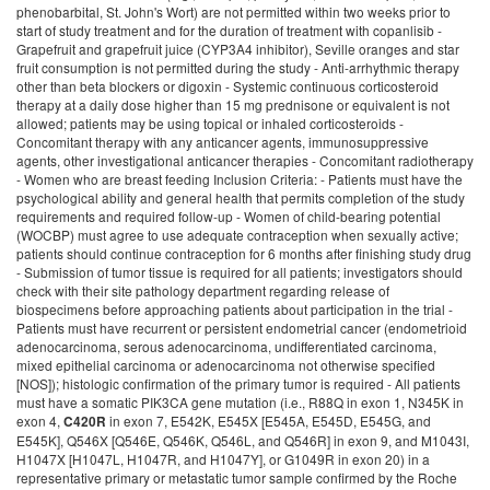
in exon 7, E542K, E545X [E545A, E545D, E545G, and E545K], Q546X [Q546E, Q546K, Q546L, and Q546R] in exon 9, and M1043I, H1047X [H1047L, H1047R, and H1047Y], or G1049R in exon 20) in a representative primary or metastatic tumor sample confirmed by the Roche COBAS PIK3CA Mutation Test at Q^2 Solutions - All patients must have measurable disease as defined by Response Evaluation Criteria in Solid Tumors (RECIST) 1.1; measurable disease is defined as at least one lesion that can be accurately measured in at least one dimension (longest diameter to be recorded); each lesion must be >= 10 mm when measured by computed tomography (CT), magnetic resonance imaging (MRI) or caliper measurement by clinical exam; or >= 20 mm when measured by chest x-ray; lymph nodes must be >= 15 mm in short axis when measured by CT or MRI - Patients must have at least one "target lesion" to be used to assess response on this protocol as defined by RECIST 1.1; tumors within a previously irradiated field will be designated as 'non-target" lesions unless progression is documented or a biopsy is obtained to confirm persistence at least 90 days following completion of radiation therapy - Patients must have recovered from effects of recent surgery, radiotherapy, or chemotherapy; at least 4 weeks must have elapsed since the patient underwent any major surgery (e.g., major: laparotomy, laparoscopy); there is no delay required for minor procedures (e.g., tumor fine-needle aspiration [FNA] or core biopsy, venous access device placement) - Patients may have received prior radiation therapy for treatment of endometrial cancer; prior radiation therapy may have included pelvic radiation therapy, extended field pelvic/para-aortic radiation therapy, intravaginal brachytherapy and/or palliative radiation therapy; all radiation therapy must be completed at least 4 weeks prior to registration - Patients may have received prior hormonal therapy for treatment of endometrial carcinoma; all hormonal therapy must be discontinued at least 4 weeks prior to registration - Patients may have received prior therapy (including chemotherapy, biologic/targeted therapy and immunotherapy) for treatment of endometrial cancer; all therapy must be discontinued at least 4 weeks prior to registration; any investigational agent must be discontinued at least 30 days prior to registration - Patients must have had at least one prior chemotherapeutic regimen for management of endometrial carcinoma; initial treatment may include chemotherapy, chemotherapy and radiation therapy, or consolidation/maintenance therapy; chemotherapy administered in conjunction with primary radiation as a radio-sensitizer WILL be counted as a systemic chemotherapy regimen - Patients are allowed to receive, but not required to receive, up to a total of 3 lines of chemotherapy - Appropriate stage for study entry based on the following diagnostic workup: - History/physical examination within 28 days prior to registration - Imaging of target lesion(s) within 28 days prior to registration - Completion of pre-study protocol specific assessments as required - Performance status (Eastern Cooperative Oncology Group [ECOG]/Karnofsky) of 0, 1 or 2 within 28 days prior to registration - Absolute neutrophil count (ANC) >= 1,500/mcl - Platelets >= 75,000/mcl - Hemoglobin (Hgb) >= 8 g/dL - Creatinine =< 1.5 x upper limit of normal (ULN) - Bilirubin =< 1.5 x ULN (=< 3 x ULN for patients with Gilbert syndrome) - Alanine aminotransferase (ALT) and aspartate aminotransferase (AST) =< 3 x ULN - Left ventricular ejection fraction (LVEF) >= 50% - Fasting cholesterol less than or equal to 300 mg/dl; fasting triglycerides less than or equal to 300 mg/dl - Prothrombin time (PT) such that international normalized ratio (INR) is less than or equal to 1.5 x ULN (or an in range INR, usually between 2 and 3, if a patient is on a stable dose of therapeutic warfarin) and a partial thromboplastin time (PTT) less than or equal to 1.5 times the upper limit of normal - The patient must provide study-specific informed consent prior to study entry and, for patients treated in the United States (U.S.), authorization permitting release of personal health information - Diabetic patients (type I or II diabetes mellitus) must have baseline hemoglobin (Hb)A1c levels NOT higher than 8.5% at study entry - Patients with hypertension on medical management must have systolic blood pressure < 150 mmHG or diastolic pressure < 90 mmHG at study entry - Note: ULN is institutional or laboratory upper limit of normal - Women of child-bearing potential (WOCBP) must have a negative serum pregnancy test within 28 days of registration; the patient and her sexual partner(s) must agree to use adequate contraception when sexually active for the duration of the study and for 6 months after finishing study drug; a woman is considered of childbearing potential following menarche and until becoming post-menopausal unless permanently sterile; permanent sterilization methods include hysterectomy, bilateral salpingectomy and bilateral oophorectomy; a postmenopausal state is defined as no menses for 12 months without an alternative medical cause; a high follicle stimulating hormone (FSH) level in the postmenopausal range maybe used to confirm a post-menopausal state in women not using hormonal contraception or hormonal replacement therapy Exclusion Criteria: - Patients who have had prior therapy with any phosphatidylinositol 3 kinase (PI3K)/v-akt murine thymoma viral oncogene homolog 1 (AKT)/mammalian target of rapamycin (mTor) pathway inhibitor - Patients who have the following histologies: mucinous, squamous, sarcomas, carcinosarcomas, clear cell - Congestive heart failure > New York Heart Association (NYHA) class II - Myocardial infarction or unstable angina less than 6 months before registration - Arterial or venous thrombotic or embolic events such as cerebrovascular accident (including transient ischemic attacks), deep vein thrombosis or pulmonary embolism within 3 months before registration - Non-healing wound, ulcer or bone fracture - Active, clinically serious infections > Common Terminology Criteria for Adverse Events (CTCAE) grade 2 - History of, or current autoimmune disease - Human immunodeficiency virus (HIV) infection - Hepatitis B (HBV) or hepatitis C (HCV); all patients must be screened for HBV and HCV up to 28 days prior to study drug start using the routine hepatitis virus laboratorial panel; patients with active HBV or hepatitis C infection are not eligible for enrollment; patients with serologic markers of HBV immunization due to known vaccination (hepatitis B surface antigen [HBsAg] negative, anti-hepatitis B core [HBc] negative and anti-hepatitis B surface [HBs] positive) will be eligible - Previous or concurrent history of malignancies within 5 years prior to study treatment except for curatively treated: - Cervical carcinoma in situ - Non-melanoma skin cancer - Superficial bladder cancer (Ta [non-invasive tumor], Tis [carcinoma in situ] and T1 [tumor invades lamina propria]) - Patients with seizure disorder requiring medication - Patients with evidence or history of bleeding diathesis; any hemorrhage or bleeding event >= CTCAE grade 3 within 4 weeks prior to registration - Proteinuria of CTCAE grade 3 or higher (estimated by urine protein: creatinine ratio >= 3.5 on a random urine sample); patients who recently (i.e., at least 30 days prior to registration) discontinued an anti-angiogenic therapy which caused proteinuria (ie, grade 2 (> 2 to > 3 g of protein or 1-3.5 g/24 hours [h]) or grade 3 proteinuria (> 4 of protein or > 3.5 g/24 h) are not eligible for enrollment until proteinuria improves to < 2 g of protein per 24 h - History or concurrent condition of interstitial lung disease of any severity and/or severely impaired lung function (as judged by the investigator) - Concurrent diagnosis of pheochromocytoma - Unresolved toxicity higher than CTCAE grade 1 attributed to any prior therapy/procedure, excluding alopecia - Known hypersensitivity to any of the test drugs, test drug classes, or excipients in the formulation - Strong CYP3A4 inhibitors and inducers; concomitant use of strong inhibitors of CYP3A4 (e.g., ketoconazole, itraconazole, clarithromycin, ritonavir, indinavir, nelfinavir and saquinavir), and inducers of CYP3A4 (e.g., rifampin, phenytoin, carbamazepine, phen
C420R