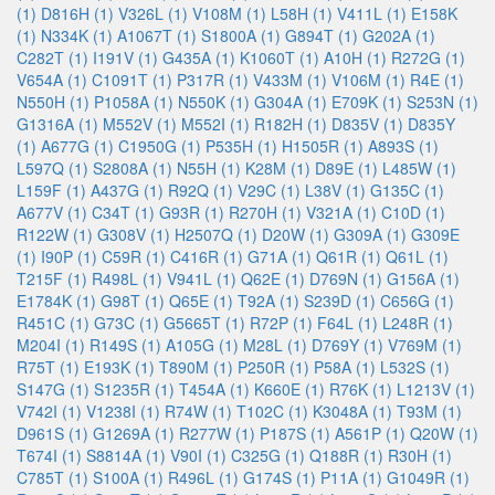
(1)
D816H (1)
V326L (1)
V108M (1)
L58H (1)
V411L (1)
E158K
(1)
N334K (1)
A1067T (1)
S1800A (1)
G894T (1)
G202A (1)
C282T (1)
I191V (1)
G435A (1)
K1060T (1)
A10H (1)
R272G (1)
V654A (1)
C1091T (1)
P317R (1)
V433M (1)
V106M (1)
R4E (1)
N550H (1)
P1058A (1)
N550K (1)
G304A (1)
E709K (1)
S253N (1)
G1316A (1)
M552V (1)
M552I (1)
R182H (1)
D835V (1)
D835Y
(1)
A677G (1)
C1950G (1)
P535H (1)
H1505R (1)
A893S (1)
L597Q (1)
S2808A (1)
N55H (1)
K28M (1)
D89E (1)
L485W (1)
L159F (1)
A437G (1)
R92Q (1)
V29C (1)
L38V (1)
G135C (1)
A677V (1)
C34T (1)
G93R (1)
R270H (1)
V321A (1)
C10D (1)
R122W (1)
G308V (1)
H2507Q (1)
D20W (1)
G309A (1)
G309E
(1)
I90P (1)
C59R (1)
C416R (1)
G71A (1)
Q61R (1)
Q61L (1)
T215F (1)
R498L (1)
V941L (1)
Q62E (1)
D769N (1)
G156A (1)
E1784K (1)
G98T (1)
Q65E (1)
T92A (1)
S239D (1)
C656G (1)
R451C (1)
G73C (1)
G5665T (1)
R72P (1)
F64L (1)
L248R (1)
M204I (1)
R149S (1)
A105G (1)
M28L (1)
D769Y (1)
V769M (1)
R75T (1)
E193K (1)
T890M (1)
P250R (1)
P58A (1)
L532S (1)
S147G (1)
S1235R (1)
T454A (1)
K660E (1)
R76K (1)
L1213V (1)
V742I (1)
V1238I (1)
R74W (1)
T102C (1)
K3048A (1)
T93M (1)
D961S (1)
G1269A (1)
R277W (1)
P187S (1)
A561P (1)
Q20W (1)
T674I (1)
S8814A (1)
V90I (1)
C325G (1)
Q188R (1)
R30H (1)
C785T (1)
S100A (1)
R496L (1)
G174S (1)
P11A (1)
G1049R (1)