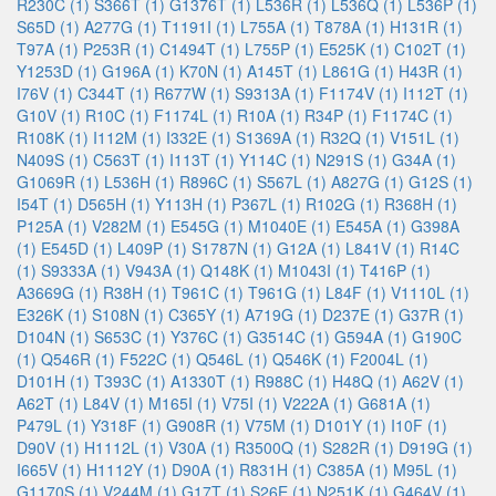
R230C (1)
S366T (1)
G1376T (1)
L536R (1)
L536Q (1)
L536P (1)
S65D (1)
A277G (1)
T1191I (1)
L755A (1)
T878A (1)
H131R (1)
T97A (1)
P253R (1)
C1494T (1)
L755P (1)
E525K (1)
C102T (1)
Y1253D (1)
G196A (1)
K70N (1)
A145T (1)
L861G (1)
H43R (1)
I76V (1)
C344T (1)
R677W (1)
S9313A (1)
F1174V (1)
I112T (1)
G10V (1)
R10C (1)
F1174L (1)
R10A (1)
R34P (1)
F1174C (1)
R108K (1)
I112M (1)
I332E (1)
S1369A (1)
R32Q (1)
V151L (1)
N409S (1)
C563T (1)
I113T (1)
Y114C (1)
N291S (1)
G34A (1)
G1069R (1)
L536H (1)
R896C (1)
S567L (1)
A827G (1)
G12S (1)
I54T (1)
D565H (1)
Y113H (1)
P367L (1)
R102G (1)
R368H (1)
P125A (1)
V282M (1)
E545G (1)
M1040E (1)
E545A (1)
G398A
(1)
E545D (1)
L409P (1)
S1787N (1)
G12A (1)
L841V (1)
R14C
(1)
S9333A (1)
V943A (1)
Q148K (1)
M1043I (1)
T416P (1)
A3669G (1)
R38H (1)
T961C (1)
T961G (1)
L84F (1)
V1110L (1)
E326K (1)
S108N (1)
C365Y (1)
A719G (1)
D237E (1)
G37R (1)
D104N (1)
S653C (1)
Y376C (1)
G3514C (1)
G594A (1)
G190C
(1)
Q546R (1)
F522C (1)
Q546L (1)
Q546K (1)
F2004L (1)
D101H (1)
T393C (1)
A1330T (1)
R988C (1)
H48Q (1)
A62V (1)
A62T (1)
L84V (1)
M165I (1)
V75I (1)
V222A (1)
G681A (1)
P479L (1)
Y318F (1)
G908R (1)
V75M (1)
D101Y (1)
I10F (1)
D90V (1)
H1112L (1)
V30A (1)
R3500Q (1)
S282R (1)
D919G (1)
I665V (1)
H1112Y (1)
D90A (1)
R831H (1)
C385A (1)
M95L (1)
G1170S (1)
V244M (1)
G17T (1)
S26E (1)
N251K (1)
G464V (1)