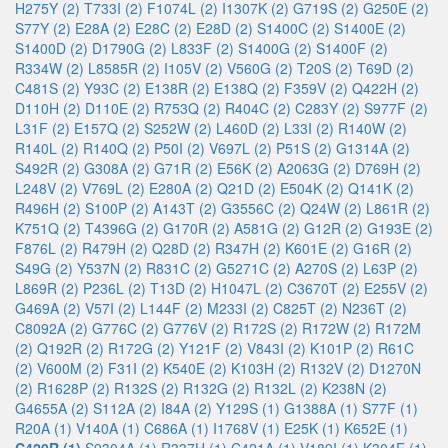
H275Y (2)
T733I (2)
F1074L (2)
I1307K (2)
G719S (2)
G250E (2)
S77Y (2)
E28A (2)
E28C (2)
E28D (2)
S1400C (2)
S1400E (2)
S1400D (2)
D1790G (2)
L833F (2)
S1400G (2)
S1400F (2)
R334W (2)
L8585R (2)
I105V (2)
V560G (2)
T20S (2)
T69D (2)
C481S (2)
Y93C (2)
E138R (2)
E138Q (2)
F359V (2)
Q422H (2)
D110H (2)
D110E (2)
R753Q (2)
R404C (2)
C283Y (2)
S977F (2)
L31F (2)
E157Q (2)
S252W (2)
L460D (2)
L33I (2)
R140W (2)
R140L (2)
R140Q (2)
P50I (2)
V697L (2)
P51S (2)
G1314A (2)
S492R (2)
G308A (2)
G71R (2)
E56K (2)
A2063G (2)
D769H (2)
L248V (2)
V769L (2)
E280A (2)
Q21D (2)
E504K (2)
Q141K (2)
R496H (2)
S100P (2)
A143T (2)
G3556C (2)
Q24W (2)
L861R (2)
K751Q (2)
T4396G (2)
G170R (2)
A581G (2)
G12R (2)
G193E (2)
F876L (2)
R479H (2)
Q28D (2)
R347H (2)
K601E (2)
G16R (2)
S49G (2)
Y537N (2)
R831C (2)
G5271C (2)
A270S (2)
L63P (2)
L869R (2)
P236L (2)
T13D (2)
H1047L (2)
C3670T (2)
E255V (2)
G469A (2)
V57I (2)
L144F (2)
M233I (2)
C825T (2)
N236T (2)
C8092A (2)
G776C (2)
G776V (2)
R172S (2)
R172W (2)
R172M
(2)
Q192R (2)
R172G (2)
Y121F (2)
V843I (2)
K101P (2)
R61C
(2)
V600M (2)
F31I (2)
K540E (2)
K103H (2)
R132V (2)
D1270N
(2)
R1628P (2)
R132S (2)
R132G (2)
R132L (2)
K238N (2)
G4655A (2)
S112A (2)
I84A (2)
Y129S (1)
G1388A (1)
S77F (1)
R20A (1)
V140A (1)
C686A (1)
I1768V (1)
E25K (1)
K652E (1)