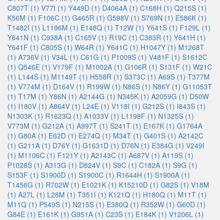
C807T (1)
V77I (1)
Y449D (1)
D4064A (1)
C168H (1)
Q215S (1)
K56M (1)
F106C (1)
G465R (1)
G598V (1)
S769N (1)
E586K (1)
T1482I (1)
L1196M (1)
E148Q (1)
T12W (1)
Y641S (1)
F129L (1)
Y641N (1)
C938A (1)
C165V (1)
R19C (1)
C383R (1)
Y641H (1)
Y641F (1)
C805S (1)
W64R (1)
Y641C (1)
H1047Y (1)
M1268T
(1)
A736V (1)
V34L (1)
C61G (1)
P1009S (1)
V481F (1)
S1612C
(1)
Q546E (1)
V179F (1)
M1002A (1)
G106R (1)
S131F (1)
W21C
(1)
L144S (1)
M1149T (1)
H558R (1)
S373C (1)
A69S (1)
T377M
(1)
V774M (1)
D164V (1)
R199W (1)
N86S (1)
N86Y (1)
G11053T
(1)
T17M (1)
Y86N (1)
A2144G (1)
N345K (1)
A2059G (1)
D50W
(1)
I180V (1)
A864V (1)
L24E (1)
V118I (1)
G212S (1)
I843S (1)
N1303K (1)
R1623Q (1)
A1033V (1)
L1198F (1)
N1325S (1)
V773M (1)
G212A (1)
A997T (1)
S241T (1)
E167K (1)
G1764A
(1)
G80A (1)
E62D (1)
E274Q (1)
M34T (1)
G401S (1)
A2142C
(1)
G211A (1)
D76Y (1)
G1631D (1)
D76N (1)
E384G (1)
V249I
(1)
M1106C (1)
F121Y (1)
A2143C (1)
A687V (1)
A119S (1)
P1028S (1)
A313G (1)
D824V (1)
S9C (1)
C182A (1)
S9G (1)
S153F (1)
S1900D (1)
S1900C (1)
R1644H (1)
S1900A (1)
T1456G (1)
R702W (1)
E1021K (1)
K15210D (1)
G82S (1)
V18M
(1)
A27L (1)
L28M (1)
T351I (1)
K121Q (1)
H180Q (1)
M11T (1)
M11Q (1)
P549S (1)
N215S (1)
E380Q (1)
R352W (1)
G60D (1)
G84E (1)
E161K (1)
G951A (1)
C23S (1)
E184K (1)
V1206L (1)