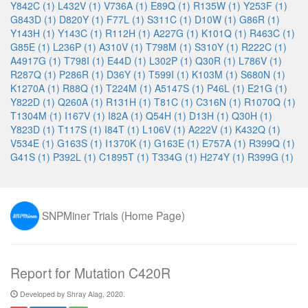
Y842C (1)
L432V (1)
V736A (1)
E89Q (1)
R135W (1)
Y253F (1)
G843D (1)
D820Y (1)
F77L (1)
S311C (1)
D10W (1)
G86R (1)
Y143H (1)
Y143C (1)
R112H (1)
A227G (1)
K101Q (1)
R463C (1)
G85E (1)
L236P (1)
A310V (1)
T798M (1)
S310Y (1)
R222C (1)
A4917G (1)
T798I (1)
E44D (1)
L302P (1)
Q30R (1)
L786V (1)
R287Q (1)
P286R (1)
D36Y (1)
T599I (1)
K103M (1)
S680N (1)
K1270A (1)
R88Q (1)
T224M (1)
A5147S (1)
P46L (1)
E21G (1)
Y822D (1)
Q260A (1)
R131H (1)
T81C (1)
C316N (1)
R1070Q (1)
T1304M (1)
I167V (1)
I82A (1)
Q54H (1)
D13H (1)
Q30H (1)
Y823D (1)
T117S (1)
I84T (1)
L106V (1)
A222V (1)
K432Q (1)
V534E (1)
G163S (1)
I1370K (1)
G163E (1)
E757A (1)
R399Q (1)
G41S (1)
P392L (1)
C1895T (1)
T334G (1)
H274Y (1)
R399G (1)
SNPMiner Trials (Home Page)
Report for Mutation C420R
Developed by Shray Alag, 2020.