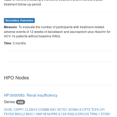
treatment follow-up peroid
Secondary Outcomes
: To evaluate the number of participants with treatment-related
Measure
adverse events of 12 weeks of daclatasvir and asunaprevir plus ribavirin for
HCV-1b patients without baseline RAVs.
: 3 months
Time
HPO Nodes
HP:0000083: Renal insufficiency
Genes
446
OCRL
CSPP1
CLDN10
COQ8B
SIX1
KCTD1
SCNN1A
CPT2
TCF4
CFI
FXYD2
BSCL2
MUC1
HNF1B
NUP85
IL12A
FASLG
ERCC6
TRNL1
STOX1