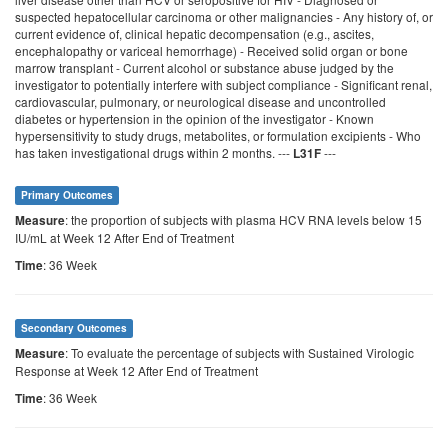
suspected hepatocellular carcinoma or other malignancies - Any history of, or
current evidence of, clinical hepatic decompensation (e.g., ascites,
encephalopathy or variceal hemorrhage) - Received solid organ or bone
marrow transplant - Current alcohol or substance abuse judged by the
investigator to potentially interfere with subject compliance - Significant renal,
cardiovascular, pulmonary, or neurological disease and uncontrolled
diabetes or hypertension in the opinion of the investigator - Known
hypersensitivity to study drugs, metabolites, or formulation excipients - Who
has taken investigational drugs within 2 months. ---
---
L31F
Primary Outcomes
: the proportion of subjects with plasma HCV RNA levels below 15
Measure
IU/mL at Week 12 After End of Treatment
: 36 Week
Time
Secondary Outcomes
: To evaluate the percentage of subjects with Sustained Virologic
Measure
Response at Week 12 After End of Treatment
: 36 Week
Time