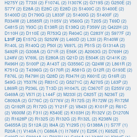
H275Y (2)
T733I (2)
F1074L (2)
I1307K (2)
G719S (2)
G250E (2)
S77Y (2)
E28A (2)
E28C (2)
E28D (2)
S1400C (2)
S1400E (2)
S1400D (2)
D1790G (2)
L833F (2)
S1400G (2)
S1400F (2)
R334W (2)
L8585R (2)
I105V (2)
V560G (2)
T20S (2)
T69D (2)
C481S (2)
Y93C (2)
E138R (2)
E138Q (2)
F359V (2)
Q422H (2)
D110H (2)
D110E (2)
R753Q (2)
R404C (2)
C283Y (2)
S977F (2)
L31F (2)
E157Q (2)
S252W (2)
L460D (2)
L33I (2)
R140W (2)
R140L (2)
R140Q (2)
P50I (2)
V697L (2)
P51S (2)
G1314A (2)
S492R (2)
G308A (2)
G71R (2)
E56K (2)
A2063G (2)
D769H (2)
L248V (2)
V769L (2)
E280A (2)
Q21D (2)
E504K (2)
Q141K (2)
R496H (2)
S100P (2)
A143T (2)
G3556C (2)
Q24W (2)
L861R (2)
K751Q (2)
T4396G (2)
G170R (2)
A581G (2)
G12R (2)
G193E (2)
F876L (2)
R479H (2)
Q28D (2)
R347H (2)
K601E (2)
G16R (2)
S49G (2)
Y537N (2)
R831C (2)
G5271C (2)
A270S (2)
L63P (2)
L869R (2)
P236L (2)
T13D (2)
H1047L (2)
C3670T (2)
E255V (2)
G469A (2)
V57I (2)
L144F (2)
M233I (2)
C825T (2)
N236T (2)
C8092A (2)
G776C (2)
G776V (2)
R172S (2)
R172W (2)
R172M
(2)
Q192R (2)
R172G (2)
Y121F (2)
V843I (2)
K101P (2)
R61C
(2)
V600M (2)
F31I (2)
K540E (2)
K103H (2)
R132V (2)
D1270N
(2)
R1628P (2)
R132S (2)
R132G (2)
R132L (2)
K238N (2)
G4655A (2)
S112A (2)
I84A (2)
Y129S (1)
G1388A (1)
S77F (1)
R20A (1)
V140A (1)
C686A (1)
I1768V (1)
E25K (1)
K652E (1)