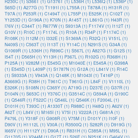
R230C (1)
S366T (1)
G1376T (1)
L536R (1)
L536Q (1)
L536P (1)
S65D (1)
A277G (1)
T1191I (1)
L755A (1)
T878A (1)
H131R (1)
T97A (1)
P253R (1)
C1494T (1)
L755P (1)
E525K (1)
C102T (1)
Y1253D (1)
G196A (1)
K70N (1)
A145T (1)
L861G (1)
H43R (1)
I76V (1)
C344T (1)
R677W (1)
S9313A (1)
F1174V (1)
I112T (1)
G10V (1)
R10C (1)
F1174L (1)
R10A (1)
R34P (1)
F1174C (1)
R108K (1)
I112M (1)
I332E (1)
S1369A (1)
R32Q (1)
V151L (1)
N409S (1)
C563T (1)
I113T (1)
Y114C (1)
N291S (1)
G34A (1)
G1069R (1)
L536H (1)
R896C (1)
S567L (1)
A827G (1)
G12S (1)
I54T (1)
D565H (1)
Y113H (1)
P367L (1)
R102G (1)
R368H (1)
P125A (1)
V282M (1)
E545G (1)
M1040E (1)
E545A (1)
G398A
(1)
E545D (1)
L409P (1)
S1787N (1)
G12A (1)
L841V (1)
R14C
(1)
S9333A (1)
V943A (1)
Q148K (1)
M1043I (1)
T416P (1)
A3669G (1)
R38H (1)
T961C (1)
T961G (1)
L84F (1)
V1110L (1)
E326K (1)
S108N (1)
C365Y (1)
A719G (1)
D237E (1)
G37R (1)
D104N (1)
S653C (1)
Y376C (1)
G3514C (1)
G594A (1)
G190C
(1)
Q546R (1)
F522C (1)
Q546L (1)
Q546K (1)
F2004L (1)
D101H (1)
T393C (1)
A1330T (1)
R988C (1)
H48Q (1)
A62V (1)
A62T (1)
L84V (1)
M165I (1)
V75I (1)
V222A (1)
G681A (1)
P479L (1)
Y318F (1)
G908R (1)
V75M (1)
D101Y (1)
I10F (1)
D90V (1)
H1112L (1)
V30A (1)
R3500Q (1)
S282R (1)
D919G (1)
I665V (1)
H1112Y (1)
D90A (1)
R831H (1)
C385A (1)
M95L (1)
G1170S (1)
V244M (1)
G17T (1)
S26E (1)
N251K (1)
G464V (1)