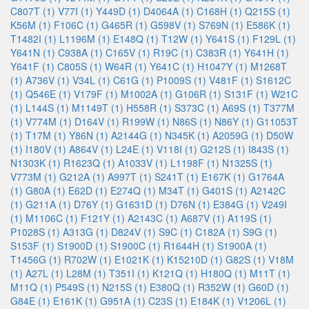
C807T (1)
V77I (1)
Y449D (1)
D4064A (1)
C168H (1)
Q215S (1)
K56M (1)
F106C (1)
G465R (1)
G598V (1)
S769N (1)
E586K (1)
T1482I (1)
L1196M (1)
E148Q (1)
T12W (1)
Y641S (1)
F129L (1)
Y641N (1)
C938A (1)
C165V (1)
R19C (1)
C383R (1)
Y641H (1)
Y641F (1)
C805S (1)
W64R (1)
Y641C (1)
H1047Y (1)
M1268T
(1)
A736V (1)
V34L (1)
C61G (1)
P1009S (1)
V481F (1)
S1612C
(1)
Q546E (1)
V179F (1)
M1002A (1)
G106R (1)
S131F (1)
W21C
(1)
L144S (1)
M1149T (1)
H558R (1)
S373C (1)
A69S (1)
T377M
(1)
V774M (1)
D164V (1)
R199W (1)
N86S (1)
N86Y (1)
G11053T
(1)
T17M (1)
Y86N (1)
A2144G (1)
N345K (1)
A2059G (1)
D50W
(1)
I180V (1)
A864V (1)
L24E (1)
V118I (1)
G212S (1)
I843S (1)
N1303K (1)
R1623Q (1)
A1033V (1)
L1198F (1)
N1325S (1)
V773M (1)
G212A (1)
A997T (1)
S241T (1)
E167K (1)
G1764A
(1)
G80A (1)
E62D (1)
E274Q (1)
M34T (1)
G401S (1)
A2142C
(1)
G211A (1)
D76Y (1)
G1631D (1)
D76N (1)
E384G (1)
V249I
(1)
M1106C (1)
F121Y (1)
A2143C (1)
A687V (1)
A119S (1)
P1028S (1)
A313G (1)
D824V (1)
S9C (1)
C182A (1)
S9G (1)
S153F (1)
S1900D (1)
S1900C (1)
R1644H (1)
S1900A (1)
T1456G (1)
R702W (1)
E1021K (1)
K15210D (1)
G82S (1)
V18M
(1)
A27L (1)
L28M (1)
T351I (1)
K121Q (1)
H180Q (1)
M11T (1)
M11Q (1)
P549S (1)
N215S (1)
E380Q (1)
R352W (1)
G60D (1)
G84E (1)
E161K (1)
G951A (1)
C23S (1)
E184K (1)
V1206L (1)