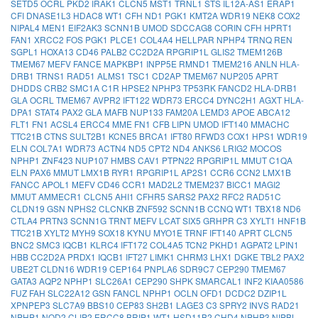
SETD5
OCRL
PKD2
IRAK1
CLCN5
MST1
TRNL1
STS
IL12A-AS1
ERAP1
CFI
DNASE1L3
HDAC8
WT1
CFH
ND1
PGK1
KMT2A
WDR19
NEK8
COX2
NIPAL4
MEN1
EIF2AK3
SCNN1B
UMOD
SDCCAG8
CORIN
CFH
HPRT1
FAN1
XRCC2
FOS
PGK1
PLCE1
COL4A4
HELLPAR
NPHP4
TRNQ
REN
SGPL1
HOXA13
CD46
PALB2
CC2D2A
RPGRIP1L
GLIS2
TMEM126B
TMEM67
MEFV
FANCE
MAPKBP1
INPP5E
RMND1
TMEM216
ANLN
HLA-
DRB1
TRNS1
RAD51
ALMS1
TSC1
CD2AP
TMEM67
NUP205
APRT
DHDDS
CRB2
SMC1A
C1R
HPSE2
NPHP3
TP53RK
FANCD2
HLA-DRB1
GLA
OCRL
TMEM67
AVPR2
IFT122
WDR73
ERCC4
DYNC2H1
AGXT
HLA-
DPA1
STAT4
PAX2
GLA
MAFB
NUP133
FAM20A
LEMD3
APOE
ABCA12
FLT1
FN1
ACSL4
ERCC4
MME
FN1
CFB
LIPN
UMOD
IFT140
MMACHC
TTC21B
CTNS
SULT2B1
KCNE5
BRCA1
IFT80
RFWD3
COX1
HPS1
WDR19
ELN
COL7A1
WDR73
ACTN4
ND5
CPT2
ND4
ANKS6
LRIG2
MOCOS
NPHP1
ZNF423
NUP107
HMBS
CAV1
PTPN22
RPGRIP1L
MMUT
C1QA
ELN
PAX6
MMUT
LMX1B
RYR1
RPGRIP1L
AP2S1
CCR6
CCN2
LMX1B
FANCC
APOL1
MEFV
CD46
CCR1
MAD2L2
TMEM237
BICC1
MAGI2
MMUT
AMMECR1
CLCN5
AHI1
CFHR5
SARS2
PAX2
RFC2
RAD51C
CLDN19
GSN
NPHS2
CLCNKB
ZNF592
SCNN1B
CCNQ
WT1
TBX18
ND6
CTLA4
PRTN3
SCNN1G
TRNT
MEFV
LCAT
SIX5
GRHPR
C3
XYLT1
HNF1B
TTC21B
XYLT2
MYH9
SOX18
KYNU
MYO1E
TRNF
IFT140
APRT
CLCN5
BNC2
SMC3
IQCB1
KLRC4
IFT172
COL4A5
TCN2
PKHD1
AGPAT2
LPIN1
HBB
CC2D2A
PRDX1
IQCB1
IFT27
LIMK1
CHRM3
LHX1
DGKE
TBL2
PAX2
UBE2T
CLDN16
WDR19
CEP164
PNPLA6
SDR9C7
CEP290
TMEM67
GATA3
AQP2
NPHP1
SLC26A1
CEP290
SHPK
SMARCAL1
INF2
KIAA0586
FUZ
FAH
SLC22A12
GSN
FANCL
NPHP1
OCLN
OFD1
DCDC2
DZIP1L
XPNPEP3
SLC7A9
BBS10
CEP83
SH2B1
LAGE3
C3
SPRY2
INVS
RAD21
NPHP1
NOD2
CLIP2
ERCC8
BRIP1
WT1
HSD11B2
CHD4
NPHP3
NIPBL