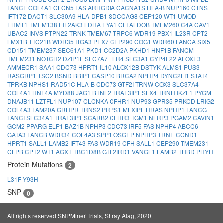
FANCF
COL4A1
CLCN5
FAS
ARHGDIA
CACNA1S
HLA-B
NUP160
CTNS
IFT172
DACT1
SLC30A9
HLA-DPB1
SDCCAG8
CEP120
WT1
UMOD
EHMT1
TMEM138
EIF2AK3
LDHA
EYA1
CFI
ALDOB
TMEM260
C4A
CAV1
UBAC2
INVS
PTPN22
TRNK
TMEM67
TRPC6
WDR19
PBX1
IL23R
CPT2
LMX1B
TTC21B
WDR35
ITGA3
PEX7
CEP290
COG1
WDR60
FANCA
SIX5
CD151
TMEM237
SEC61A1
PKD1
CC2D2A
PKHD1
HNF1B
FANCM
TMEM231
NOTCH2
DZIP1L
SLC7A7
TLR4
SLC3A1
CYP4F22
ALOXE3
AMMECR1
SAA1
CDC73
HPRT1
IL10
ALOX12B
DSTYK
ALMS1
PUS3
RASGRP1
TSC2
BSND
BBIP1
CASP10
BRCA2
NPHP4
DYNC2LI1
STAT4
TPRKB
NPHS1
RAD51C
HLA-B
CDC73
GTF2I
TRNW
COX3
SLC37A4
COL4A1
HNF4A
MYD88
JAG1
BTNL2
TRAF3IP1
SLX4
TRNH
IKZF1
PYGM
DNAJB11
LZTFL1
NUP107
CLCNKA
CFHR1
NUP93
GPR35
PRKCD
LRIG2
COL4A3
FAM20A
GRHPR
TRNS2
PRPS1
MLXIPL
HRAS
NPHP1
FANCG
FANCI
SLC34A1
TRAF3IP1
SCARB2
CFHR3
TGM1
NLRP3
PGAM2
CAVIN1
GCM2
PPARG
ELP1
BAZ1B
NPHP3
CDC73
IRF5
FAS
NPHP4
ABCC6
GATA3
FANCB
WDR34
COL4A3
SPP1
OSGEP
NPHP3
TRNE
CCND1
HPRT1
SALL1
LAMB2
IFT43
FAS
WDR19
CFH
SALL1
CEP290
TMEM231
CLPB
CPT2
WT1
AGXT
TBC1D8B
GTF2IRD1
VANGL1
LAMB2
THBD
PHYH
Protein Mutations
2
L31F
Y93H
SNP
0
All rights reserved SNPMiner Trials, Shray Alag, 2020