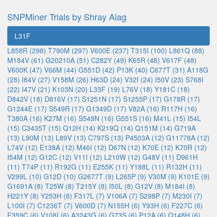
SNPMiner Trials by Shray Alag
L31F
L858R (298)
T790M (297)
V600E (237)
T315I (100)
L861Q (88)
M184V (61)
G20210A (51)
C282Y (49)
K65R (48)
V617F (48)
V600K (47)
V66M (44)
G551D (42)
P13K (40)
C677T (31)
A118G
(28)
I84V (27)
V158M (26)
H63D (24)
V32I (24)
I50V (23)
S768I
(22)
I47V (21)
K103N (20)
L33F (19)
L76V (18)
Y181C (18)
D842V (18)
D816V (17)
S1251N (17)
S1255P (17)
G178R (17)
G1244E (17)
S549R (17)
G1349D (17)
V82A (16)
R117H (16)
T380A (16)
K27M (16)
S549N (16)
G551S (16)
M41L (15)
I54L
(15)
C3435T (15)
Q12H (14)
K219Q (14)
Q151M (14)
G719A
(13)
L90M (13)
L89V (13)
C797S (13)
P4503A (12)
G11778A (12)
L74V (12)
E138A (12)
M46I (12)
D67N (12)
K70E (12)
K70R (12)
I54M (12)
G12C (12)
V11I (12)
L210W (12)
G48V (11)
D961H
(11)
T74P (11)
R192G (11)
E255K (11)
Y188L (11)
R132H (11)
V299L (10)
G12D (10)
G2677T (9)
L265P (9)
V30M (9)
K101E (9)
G1691A (8)
T25W (8)
T215Y (8)
I50L (8)
G12V (8)
M184I (8)
H221Y (8)
Y253H (8)
F317L (7)
V106A (7)
S298P (7)
M230I (7)
L100I (7)
C1236T (7)
V600D (7)
N155H (6)
Y93H (6)
F227C (6)
F359C (6)
V108I (6)
A3243G (6)
G73S (6)
P12A (6)
Q148H (6)