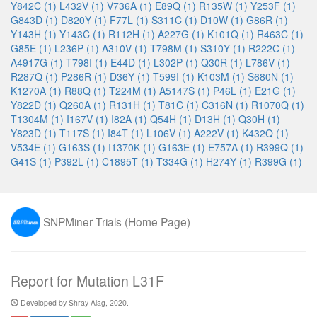
Y842C (1)
L432V (1)
V736A (1)
E89Q (1)
R135W (1)
Y253F (1)
G843D (1)
D820Y (1)
F77L (1)
S311C (1)
D10W (1)
G86R (1)
Y143H (1)
Y143C (1)
R112H (1)
A227G (1)
K101Q (1)
R463C (1)
G85E (1)
L236P (1)
A310V (1)
T798M (1)
S310Y (1)
R222C (1)
A4917G (1)
T798I (1)
E44D (1)
L302P (1)
Q30R (1)
L786V (1)
R287Q (1)
P286R (1)
D36Y (1)
T599I (1)
K103M (1)
S680N (1)
K1270A (1)
R88Q (1)
T224M (1)
A5147S (1)
P46L (1)
E21G (1)
Y822D (1)
Q260A (1)
R131H (1)
T81C (1)
C316N (1)
R1070Q (1)
T1304M (1)
I167V (1)
I82A (1)
Q54H (1)
D13H (1)
Q30H (1)
Y823D (1)
T117S (1)
I84T (1)
L106V (1)
A222V (1)
K432Q (1)
V534E (1)
G163S (1)
I1370K (1)
G163E (1)
E757A (1)
R399Q (1)
G41S (1)
P392L (1)
C1895T (1)
T334G (1)
H274Y (1)
R399G (1)
SNPMiner Trials (Home Page)
Report for Mutation L31F
Developed by Shray Alag, 2020.