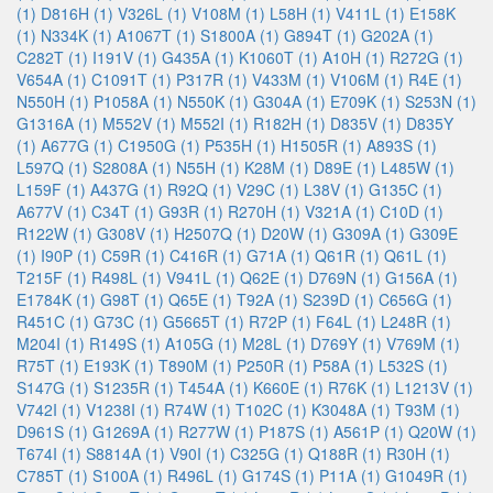
(1)
D816H (1)
V326L (1)
V108M (1)
L58H (1)
V411L (1)
E158K
(1)
N334K (1)
A1067T (1)
S1800A (1)
G894T (1)
G202A (1)
C282T (1)
I191V (1)
G435A (1)
K1060T (1)
A10H (1)
R272G (1)
V654A (1)
C1091T (1)
P317R (1)
V433M (1)
V106M (1)
R4E (1)
N550H (1)
P1058A (1)
N550K (1)
G304A (1)
E709K (1)
S253N (1)
G1316A (1)
M552V (1)
M552I (1)
R182H (1)
D835V (1)
D835Y
(1)
A677G (1)
C1950G (1)
P535H (1)
H1505R (1)
A893S (1)
L597Q (1)
S2808A (1)
N55H (1)
K28M (1)
D89E (1)
L485W (1)
L159F (1)
A437G (1)
R92Q (1)
V29C (1)
L38V (1)
G135C (1)
A677V (1)
C34T (1)
G93R (1)
R270H (1)
V321A (1)
C10D (1)
R122W (1)
G308V (1)
H2507Q (1)
D20W (1)
G309A (1)
G309E
(1)
I90P (1)
C59R (1)
C416R (1)
G71A (1)
Q61R (1)
Q61L (1)
T215F (1)
R498L (1)
V941L (1)
Q62E (1)
D769N (1)
G156A (1)
E1784K (1)
G98T (1)
Q65E (1)
T92A (1)
S239D (1)
C656G (1)
R451C (1)
G73C (1)
G5665T (1)
R72P (1)
F64L (1)
L248R (1)
M204I (1)
R149S (1)
A105G (1)
M28L (1)
D769Y (1)
V769M (1)
R75T (1)
E193K (1)
T890M (1)
P250R (1)
P58A (1)
L532S (1)
S147G (1)
S1235R (1)
T454A (1)
K660E (1)
R76K (1)
L1213V (1)
V742I (1)
V1238I (1)
R74W (1)
T102C (1)
K3048A (1)
T93M (1)
D961S (1)
G1269A (1)
R277W (1)
P187S (1)
A561P (1)
Q20W (1)
T674I (1)
S8814A (1)
V90I (1)
C325G (1)
Q188R (1)
R30H (1)
C785T (1)
S100A (1)
R496L (1)
G174S (1)
P11A (1)
G1049R (1)