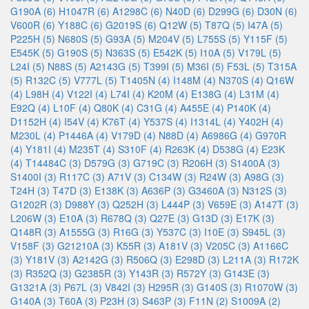
G190A (6)
H1047R (6)
A1298C (6)
N40D (6)
D299G (6)
D30N (6)
V600R (6)
Y188C (6)
G2019S (6)
Q12W (5)
T87Q (5)
I47A (5)
P225H (5)
N680S (5)
G93A (5)
M204V (5)
L755S (5)
Y115F (5)
E545K (5)
G190S (5)
N363S (5)
E542K (5)
I10A (5)
V179L (5)
L24I (5)
N88S (5)
A2143G (5)
T399I (5)
M36I (5)
F53L (5)
T315A
(5)
R132C (5)
V777L (5)
T1405N (4)
I148M (4)
N370S (4)
Q16W
(4)
L98H (4)
V122I (4)
L74I (4)
K20M (4)
E138G (4)
L31M (4)
E92Q (4)
L10F (4)
Q80K (4)
C31G (4)
A455E (4)
P140K (4)
D1152H (4)
I54V (4)
K76T (4)
Y537S (4)
I1314L (4)
Y402H (4)
M230L (4)
P1446A (4)
V179D (4)
N88D (4)
A6986G (4)
G970R
(4)
Y181I (4)
M235T (4)
S310F (4)
R263K (4)
D538G (4)
E23K
(4)
T14484C (3)
D579G (3)
G719C (3)
R206H (3)
S1400A (3)
S1400I (3)
R117C (3)
A71V (3)
C134W (3)
R24W (3)
A98G (3)
T24H (3)
T47D (3)
E138K (3)
A636P (3)
G3460A (3)
N312S (3)
G1202R (3)
D988Y (3)
Q252H (3)
L444P (3)
V659E (3)
A147T (3)
L206W (3)
E10A (3)
R678Q (3)
Q27E (3)
G13D (3)
E17K (3)
Q148R (3)
A1555G (3)
R16G (3)
Y537C (3)
I10E (3)
S945L (3)
V158F (3)
G21210A (3)
K55R (3)
A181V (3)
V205C (3)
A1166C
(3)
Y181V (3)
A2142G (3)
R506Q (3)
E298D (3)
L211A (3)
R172K
(3)
R352Q (3)
G2385R (3)
Y143R (3)
R572Y (3)
G143E (3)
G1321A (3)
P67L (3)
V842I (3)
H295R (3)
G140S (3)
R1070W (3)
G140A (3)
T60A (3)
P23H (3)
S463P (3)
F11N (2)
S1009A (2)