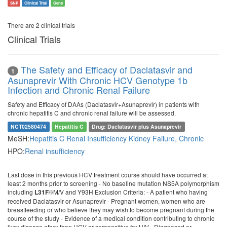
SNP
Clinical Trial
Gene
There are 2 clinical trials
Clinical Trials
The Safety and Efficacy of Daclatasvir and
1
Asunaprevir With Chronic HCV Genotype 1b
Infection and Chronic Renal Failure
Safety and Efficacy of DAAs (Daclatasvir+Asunaprevir) in patients with
chronic hepatitis C and chronic renal failure will be assessed.
NCT02580474
Hepatitis C
Drug: Daclatasvir plus Asunaprevir
MeSH:
Hepatitis C
Renal Insufficiency
Kidney Failure, Chronic
HPO:
Renal insufficiency
Last dose in this previous HCV treatment course should have occurred at
least 2 months prior to screening - No baseline mutation NS5A polymorphism
including
/I/M/V and Y93H Exclusion Criteria: - A patient who having
L31F
received Daclatasvir or Asunaprevir - Pregnant women, women who are
breastfeeding or who believe they may wish to become pregnant during the
course of the study - Evidence of a medical condition contributing to chronic
liver disease other than HCV or seropositive for HIV - Diagnosed or