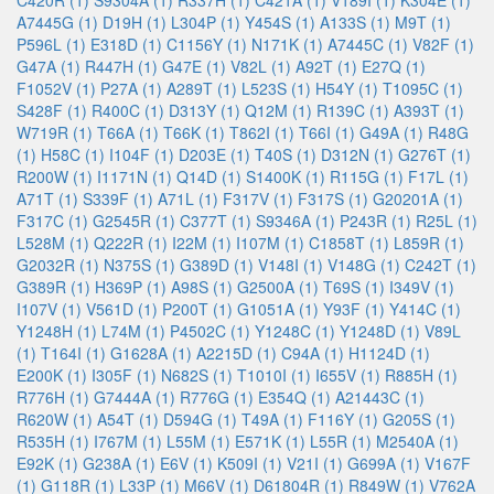
C420R (1)
S9304A (1)
R337H (1)
C421A (1)
V189I (1)
K304E (1)
A7445G (1)
D19H (1)
L304P (1)
Y454S (1)
A133S (1)
M9T (1)
P596L (1)
E318D (1)
C1156Y (1)
N171K (1)
A7445C (1)
V82F (1)
G47A (1)
R447H (1)
G47E (1)
V82L (1)
A92T (1)
E27Q (1)
F1052V (1)
P27A (1)
A289T (1)
L523S (1)
H54Y (1)
T1095C (1)
S428F (1)
R400C (1)
D313Y (1)
Q12M (1)
R139C (1)
A393T (1)
W719R (1)
T66A (1)
T66K (1)
T862I (1)
T66I (1)
G49A (1)
R48G
(1)
H58C (1)
I104F (1)
D203E (1)
T40S (1)
D312N (1)
G276T (1)
R200W (1)
I1171N (1)
Q14D (1)
S1400K (1)
R115G (1)
F17L (1)
A71T (1)
S339F (1)
A71L (1)
F317V (1)
F317S (1)
G20201A (1)
F317C (1)
G2545R (1)
C377T (1)
S9346A (1)
P243R (1)
R25L (1)
L528M (1)
Q222R (1)
I22M (1)
I107M (1)
C1858T (1)
L859R (1)
G2032R (1)
N375S (1)
G389D (1)
V148I (1)
V148G (1)
C242T (1)
G389R (1)
H369P (1)
A98S (1)
G2500A (1)
T69S (1)
I349V (1)
I107V (1)
V561D (1)
P200T (1)
G1051A (1)
Y93F (1)
Y414C (1)
Y1248H (1)
L74M (1)
P4502C (1)
Y1248C (1)
Y1248D (1)
V89L
(1)
T164I (1)
G1628A (1)
A2215D (1)
C94A (1)
H1124D (1)
E200K (1)
I305F (1)
N682S (1)
T1010I (1)
I655V (1)
R885H (1)
R776H (1)
G7444A (1)
R776G (1)
E354Q (1)
A21443C (1)
R620W (1)
A54T (1)
D594G (1)
T49A (1)
F116Y (1)
G205S (1)
R535H (1)
I767M (1)
L55M (1)
E571K (1)
L55R (1)
M2540A (1)
E92K (1)
G238A (1)
E6V (1)
K509I (1)
V21I (1)
G699A (1)
V167F
(1)
G118R (1)
L33P (1)
M66V (1)
D61804R (1)
R849W (1)
V762A