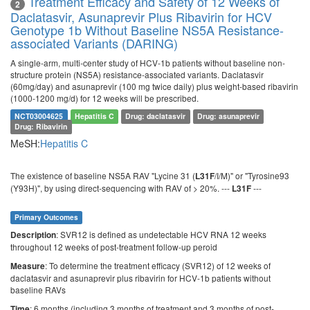
Treatment Efficacy and Safety of 12 Weeks of
2
Daclatasvir, Asunaprevir Plus Ribavirin for HCV
Genotype 1b Without Baseline NS5A Resistance-
associated Variants (DARING)
A single-arm, multi-center study of HCV-1b patients without baseline non-
structure protein (NS5A) resistance-associated variants. Daclatasvir
(60mg/day) and asunaprevir (100 mg twice daily) plus weight-based ribavirin
(1000-1200 mg/d) for 12 weeks will be prescribed.
NCT03004625
Hepatitis C
Drug: daclatasvir
Drug: asunaprevir
Drug: Ribavirin
MeSH:
Hepatitis C
The existence of baseline NS5A RAV "Lycine 31 (
/I/M)" or "Tyrosine93
L31F
(Y93H)", by using direct-sequencing with RAV of > 20%. ---
---
L31F
Primary Outcomes
: SVR12 is defined as undetectable HCV RNA 12 weeks
Description
throughout 12 weeks of post-treatment follow-up peroid
: To determine the treatment efficacy (SVR12) of 12 weeks of
Measure
daclatasvir and asunaprevir plus ribavirin for HCV-1b patients without
baseline RAVs
: 6 months (including 3 months of treatment and 3 months of post-
Time