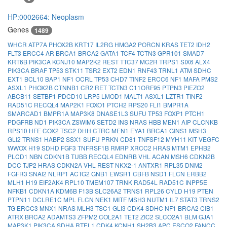
HP:0002664: Neoplasm
Genes
1489
WHCR
ATP7A
PHOX2B
KRT17
IL2RG
HMGA2
PORCN
KRAS
TET2
IDH2
FLT3
ERCC4
AR
BRCA1
BRCA2
GATA1
TCF4
TCTN3
GPR101
SMAD7
KRT6B
PIK3CA
KCNJ10
MAP2K2
REST
TTC37
MC2R
TRPS1
SIX6
ALX4
PIK3CA
BRAF
TP53
STK11
TSR2
EXT2
EDN1
RNF43
TRNL1
ATM
SDHC
EXT1
BCL10
BAP1
NF1
OCRL
TP53
CHD7
TINF2
ERCC6
NF1
MAFA
PMS2
ASXL1
PHOX2B
CTNNB1
CR2
RET
TCTN3
C11ORF95
PTPN3
PIEZO2
ABCB11
SETBP1
PDCD10
LRP5
LMOD1
MALT1
ASXL1
LZTR1
TINF2
RAD51C
RECQL4
MAP2K1
FOXO1
PTCH2
RPS20
FLI1
BMPR1A
SMARCAD1
BMPR1A
MAP3K8
DNASE1L3
SUFU
TP53
FOXP1
PTCH1
PDGFRB
ND1
PIK3CA
ZSWIM6
SETD2
INS
NRAS
HBB
MEN1
AIP
CLCNKB
RPS10
HFE
COX2
TSC2
DHH
CTRC
MEN1
EYA1
BRCA1
GINS1
MSH3
GLI2
TRNS1
HABP2
SSX1
SUFU
PRKN
CD81
TNFSF12
MYH11
KIT
VEGFC
WWOX
H19
SDHD
FGF3
TNFRSF1B
RMRP
XRCC2
HRAS
MTM1
EPHB2
PLCD1
NBN
CDKN1B
TUBB
RECQL4
EDNRB
VHL
ACAN
MSH6
CDKN2B
DCC
TJP2
HRAS
CDKN2A
VHL
REST
NKX2-1
ANTXR1
RPL35
DNM2
FGFR3
SNAI2
NLRP1
ACTG2
GNB1
EWSR1
CBFB
NSD1
FLCN
ERBB2
MLH1
H19
EIF2AK4
RPL10
TMEM107
TRNK
RAD54L
RAD51C
INPP5E
NFKB1
CDKN1A
KDM6B
F13B
SLC26A2
TRNS1
RPL26
CYLD
H19
PTEN
PTPN11
DCLRE1C
MPL
FLCN
NEK1
MITF
MSH3
NUTM1
IL7
STAT3
TRNS2
TG
ERCC3
MNX1
NRAS
MLH3
TSC1
GLI3
CDK4
SDHC
NF1
BRCA2
CIB1
ATRX
BRCA2
ADAMTS3
ZFPM2
COL2A1
TET2
ZIC2
SLCO2A1
BLM
GJA1
MAP3K1
PIK3CA
SDHA
RTEL1
CDK4
KCNH1
SH2B3
APC
ESCO2
FANCC