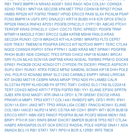
RB1
TINF2
BMPR1A
NR4A3
AGGF1
SIX3
RAG1
ND4
COL2A1
CDKN2A
SDHD
TREX1
WNT10A
SEC23B
XPA
MET
TP53
CDKN1B
RPS27
PCNA
HMBS
RPS26
KIT
FGFR2
TRIM37
HPGD
ERCC5
PAX6
SLX4
PICALM
PSAP
FCN3
BMPR1A
USF3
XPC
DNAJC21
KRT16
BUB3
H19-ICR
GPC6
STAC3
RPS28
FANCA
RNF43
AP2S1
PDGFB
DYNC2LI1
CYP11B1
ABCA5
PTCH1
TERF2IP
KRAS
DYNC2LI1
CDH1
CDC73
TERC
SPRED1
PDGFB
TRNF
MTMR14
MAD2L2
FOXI1
ERCC2
GJB4
KAT6B
MSH6
FASLG
KRAS
SEC23A
RUNX1
CD19
WASHC5
KIT
HLA-DRB1
WRAP53
FLT3
CEP57
KDR
TREX1
TMEM216
PDGFRA
ERCC3
KIT
NOTCH3
WIPF1
TERC
CTLA4
NQO2
CDKN2A
RSPO1
STK4
PTPN11
GJB2
KRAS
MET
SPINK1
PDGFRB
RHOH
BUB1
ND6
CDKN2C
TFE3
EP300
CHIC2
HNF1B
NUMA1
BRCA1
SRY
FLCN
MLH3
SCN10A
GNPTAB
KRAS
NODAL
TGFBR2
PPM1D
DOCK8
EPAS1
PHOX2B
OCA2
KCNQ1OT1
CYP2D6
ITK
DICER1
PRKCD
ASPSCR1
SUFU
IDH1
RUNX1
ATRX
FOXC2
MFN2
SAMD9L
SCN4A
KIF1B
DHH
POLE
VHL
POLR1D
KCNAB2
BRAF
SLC12A3
CARMIL2
ENPP1
NRAS
LRRC8A
KIT
SH2B3
MST1R
CEBPA
NRAS
MRAP
TP53
ND5
FH
LAMB3
CALR
SLC37A4
PERP
KLHDC8B
FH
SFTPC
TGIF1
CHEK2
SLC17A9
SLC22A18
TERT
CDH23
MDH2
KRT17
PTEN
FGFR3
RB1
YY1
ELANE
EP300
SPRTN
GJB3
XPA
IDH2
MAGT1
ATR
GNA14
OFD1
IL7R
GREM1
ESCO2
HRAS
PRKAR1A
MMP1
TP53
KRT17
COL14A1
RHBDF2
MPL
OFD1
RYR1
IFIH1
SCN11A
IDH1
JAK2
WT1
TP53
ARSA
LIG4
CCBE1
FANCG
KCNH1
ELANE
COL18A1
HACE1
NUP214
MYC
CD79A
AR
CDH1
BRIP1
WT1
BCR
BUB1B
ERCC3
KRIT1
NBN
IGF2
FANCF
PDGFRA
BLNK
PCGF2
MSH6
MEN1
FAS
BRIP1
PTH1R
SIX1
RNF6
BRAF
DHCR7
BMPER
BUB1B
TP53
RET
CTLA4
HABP2
ARHGAP26
DLST
GCK
ERCC2
RAD54L
POLE
HSPG2
GNA11
ADA
SMAD4
BCL10
RB1
STAT1
TAF1
RPS14
BCR
IL12RB1
IRF5
TMC8