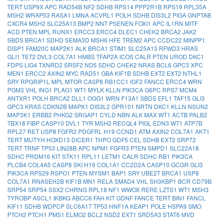
TERT
USP9X
APC
RAD54B
NF2
SDHB
RPS14
PPP2R1B
RPS19
RPL35A
MSH2
WRAP53
RASA1
LMNA
ACVRL1
POLH
SDHB
DIS3L2
PIGA
GNPTAB
CXCR4
MSH2
SLC25A13
BMP2
NNT
PSENEN
FOXI1
APC
IL1RN
MITF
ACD
PTEN
MPL
RUNX1
ERCC3
ERCC4
DLEC1
CHEK2
BRCA2
JAK2
SBDS
BRCA1
SDHD
SEMA3D
MSH6
HFE
TREM2
APC
CCDC22
MINPP1
DISP1
FAM20C
MAP2K1
ALK
BRCA1
STIM1
SLC25A13
RFWD3
HRAS
GLI1
TET2
DVL3
COL7A1
HMBS
TFAP2A
ICOS
CALR
PTEN
UROD
DKC1
FDPS
LIG4
TXNRD2
SRSF2
ND5
SDHD
CHEK2
NRAS
BCL6
GPC3
XPC
MEN1
ERCC2
AXIN2
MYC
RAD51
GBA
KIF1B
SDHB
EXT2
EXT2
NTHL1
SRY
RPGRIP1L
MPL
MTOR
CASP8
RB1CC1
IGF2
FANCC
ERCC4
WRN
PGM3
VHL
ING1
PLAG1
WT1
MYLK
KLLN
PIK3CA
G6PC
RPS7
MCM4
ANTXR1
POLH
BRCA2
DLL1
OGG1
WRN
F13A1
SBDS
EFL1
TAF15
GLI3
GPC3
KRAS
CDKN2B
MAPK1
DIS3L2
GPR101
NRTN
DKC1
KLLN
NSUN2
MAP3K1
ERBB2
PHKG2
SRGAP1
CYLD
NBN
ALK
MAX
WT1
ACTB
PALB2
TBX18
FIBP
CASP10
DVL1
TYR
MSH2
RECQL4
PIGL
EDN3
WT1
ATP7B
RPL27
RET
USP8
FGFR2
PDGFRL
H19
CCND1
ATM
AXIN2
COL7A1
AKT1
TERT
MUTYH
HOXD13
DICER1
THPO
GDF5
CEL
SDHB
EXT2
SRP72
TERT
TRNF
TP53
LIN28B
APC
NPM1
FGFR3
PTEN
SMPD1
SLC22A18
SDHC
PRDM16
KIT
STK11
RPL11
LETM1
CALR
SDHC
RB1
PIK3CA
PLCB4
COL4A5
CASP8
SKI
H19
COL1A1
CC2D2A
CASP10
GCGR
GLI3
PIK3CA
RPS29
RSPO1
PTEN
MYSM1
BAP1
SRY
UBE2T
BRCA1
USP8
COL7A1
RNASEH2B
KIF1B
MN1
RELA
SMAD4
VHL
SH3KBP1
BCR
CD79B
SRP54
SRP54
SSX2
CHRNG
RPL18
NF1
WWOX
RERE
LZTS1
WT1
MSH3
TYROBP
ASCL1
IKBKG
ABCC6
FAH
KIT
GDNF
FANCE
TERT
BIN1
FANCL
KIF11
SDHB
WDPCP
SLC6A17
TP53
HNF1A
KEAP1
POLE
HSPA9
SMO
PTCH2
PTCH1
PMS1
ELMO2
BCL2
NSD2
EXT1
SRD5A3
STAT6
MVD