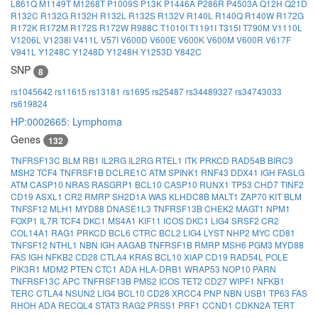
L861Q
M1149T
M1268T
P1009S
P13K
P1446A
P286R
P4503A
Q12H
Q21D
R132C
R132G
R132H
R132L
R132S
R132V
R140L
R140Q
R140W
R172G
R172K
R172M
R172S
R172W
R988C
T1010I
T1191I
T315I
T790M
V1110L
V1206L
V1238I
V411L
V57I
V600D
V600E
V600K
V600M
V600R
V617F
V941L
Y1248C
Y1248D
Y1248H
Y1253D
Y842C
SNP
8
rs1045642
rs11615
rs13181
rs1695
rs25487
rs34489327
rs34743033
rs619824
HP:0002665: Lymphoma
Genes
132
TNFRSF13C
BLM
RB1
IL2RG
IL2RG
RTEL1
ITK
PRKCD
RAD54B
BIRC3
MSH2
TCF4
TNFRSF1B
DCLRE1C
ATM
SPINK1
RNF43
DDX41
IGH
FASLG
ATM
CASP10
NRAS
RASGRP1
BCL10
CASP10
RUNX1
TP53
CHD7
TINF2
CD19
ASXL1
CR2
RMRP
SH2D1A
WAS
KLHDC8B
MALT1
ZAP70
KIT
BLM
TNFSF12
MLH1
MYD88
DNASE1L3
TNFRSF13B
CHEK2
MAGT1
NPM1
FOXP1
IL7R
TCF4
DKC1
MS4A1
KIF11
ICOS
DKC1
LIG4
SRSF2
CR2
COL14A1
RAG1
PRKCD
BCL6
CTRC
BCL2
LIG4
LYST
NHP2
MYC
CD81
TNFSF12
NTHL1
NBN
IGH
AAGAB
TNFRSF1B
RMRP
MSH6
PGM3
MYD88
FAS
IGH
NFKB2
CD28
CTLA4
KRAS
BCL10
XIAP
CD19
RAD54L
POLE
PIK3R1
MDM2
PTEN
CTC1
ADA
HLA-DRB1
WRAP53
NOP10
PARN
TNFRSF13C
APC
TNFRSF13B
PMS2
ICOS
TET2
CD27
WIPF1
NFKB1
TERC
CTLA4
NSUN2
LIG4
BCL10
CD28
XRCC4
PNP
NBN
USB1
TP63
FAS
RHOH
ADA
RECQL4
STAT3
RAG2
PRSS1
PRF1
CCND1
CDKN2A
TERT