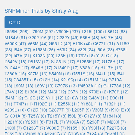
SNPMiner Trials by Shray Alag
Q21D
L858R (298)
T790M (297)
V600E (237)
T315I (100)
L861Q (88)
M184V (61)
G20210A (51)
C282Y (49)
K65R (48)
V617F (48)
V600K (47)
V66M (44)
G551D (42)
P13K (40)
C677T (31)
A118G
(28)
I84V (27)
V158M (26)
H63D (24)
V32I (24)
I50V (23)
S768I
(22)
I47V (21)
K103N (20)
L33F (19)
L76V (18)
Y181C (18)
D842V (18)
D816V (17)
S1251N (17)
S1255P (17)
G178R (17)
G1244E (17)
S549R (17)
G1349D (17)
V82A (16)
R117H (16)
T380A (16)
K27M (16)
S549N (16)
G551S (16)
M41L (15)
I54L
(15)
C3435T (15)
Q12H (14)
K219Q (14)
Q151M (14)
G719A
(13)
L90M (13)
L89V (13)
C797S (13)
P4503A (12)
G11778A (12)
L74V (12)
E138A (12)
M46I (12)
D67N (12)
K70E (12)
K70R (12)
I54M (12)
G12C (12)
V11I (12)
L210W (12)
G48V (11)
D961H
(11)
T74P (11)
R192G (11)
E255K (11)
Y188L (11)
R132H (11)
V299L (10)
G12D (10)
G2677T (9)
L265P (9)
V30M (9)
K101E (9)
G1691A (8)
T25W (8)
T215Y (8)
I50L (8)
G12V (8)
M184I (8)
H221Y (8)
Y253H (8)
F317L (7)
V106A (7)
S298P (7)
M230I (7)
L100I (7)
C1236T (7)
V600D (7)
N155H (6)
Y93H (6)
F227C (6)
F359C (6)
V108I (6)
A3243G (6)
G73S (6)
P12A (6)
Q148H (6)