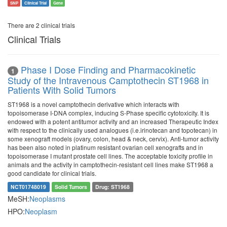
SNP
Clinical Trial
Gene
There are 2 clinical trials
Clinical Trials
Phase I Dose Finding and Pharmacokinetic
1
Study of the Intravenous Camptothecin ST1968 in
Patients With Solid Tumors
ST1968 is a novel camptothecin derivative which interacts with
topoisomerase I-DNA complex, inducing S-Phase specific cytotoxicity. It is
endowed with a potent antitumor activity and an increased Therapeutic Index
with respect to the clinically used analogues (i.e.irinotecan and topotecan) in
some xenograft models (ovary, colon, head & neck, cervix). Anti-tumor activity
has been also noted in platinum resistant ovarian cell xenografts and in
topoisomerase I mutant prostate cell lines. The acceptable toxicity profile in
animals and the activity in camptothecin-resistant cell lines make ST1968 a
good candidate for clinical trials.
NCT01748019
Solid Tumors
Drug: ST1968
MeSH:
Neoplasms
HPO:
Neoplasm