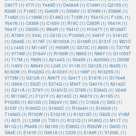
C807T (1)
V77I (1)
Y449D (1)
D4064A (1)
C168H (1)
Q215S (1)
K56M (1)
F106C (1)
G465R (1)
G598V (1)
S769N (1)
E586K (1)
T1482I (1)
L1196M (1)
E148Q (1)
T12W (1)
Y641S (1)
F129L (1)
Y641N (1)
C938A (1)
C165V (1)
R19C (1)
C383R (1)
Y641H (1)
Y641F (1)
C805S (1)
W64R (1)
Y641C (1)
H1047Y (1)
M1268T
(1)
A736V (1)
V34L (1)
C61G (1)
P1009S (1)
V481F (1)
S1612C
(1)
Q546E (1)
V179F (1)
M1002A (1)
G106R (1)
S131F (1)
W21C
(1)
L144S (1)
M1149T (1)
H558R (1)
S373C (1)
A69S (1)
T377M
(1)
V774M (1)
D164V (1)
R199W (1)
N86S (1)
N86Y (1)
G11053T
(1)
T17M (1)
Y86N (1)
A2144G (1)
N345K (1)
A2059G (1)
D50W
(1)
I180V (1)
A864V (1)
L24E (1)
V118I (1)
G212S (1)
I843S (1)
N1303K (1)
R1623Q (1)
A1033V (1)
L1198F (1)
N1325S (1)
V773M (1)
G212A (1)
A997T (1)
S241T (1)
E167K (1)
G1764A
(1)
G80A (1)
E62D (1)
E274Q (1)
M34T (1)
G401S (1)
A2142C
(1)
G211A (1)
D76Y (1)
G1631D (1)
D76N (1)
E384G (1)
V249I
(1)
M1106C (1)
F121Y (1)
A2143C (1)
A687V (1)
A119S (1)
P1028S (1)
A313G (1)
D824V (1)
S9C (1)
C182A (1)
S9G (1)
S153F (1)
S1900D (1)
S1900C (1)
R1644H (1)
S1900A (1)
T1456G (1)
R702W (1)
E1021K (1)
K15210D (1)
G82S (1)
V18M
(1)
A27L (1)
L28M (1)
T351I (1)
K121Q (1)
H180Q (1)
M11T (1)
M11Q (1)
P549S (1)
N215S (1)
E380Q (1)
R352W (1)
G60D (1)
G84E (1)
E161K (1)
G951A (1)
C23S (1)
E184K (1)
V1206L (1)