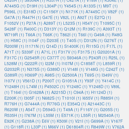
C420R (1)
S9304A (1)
R337H (1)
C421A (1)
V189I (1)
K304E (1)
A7445G (1)
D19H (1)
L304P (1)
Y454S (1)
A133S (1)
M9T (1)
P596L (1)
E318D (1)
C1156Y (1)
N171K (1)
A7445C (1)
V82F (1)
G47A (1)
R447H (1)
G47E (1)
V82L (1)
A92T (1)
E27Q (1)
F1052V (1)
P27A (1)
A289T (1)
L523S (1)
H54Y (1)
T1095C (1)
S428F (1)
R400C (1)
D313Y (1)
Q12M (1)
R139C (1)
A393T (1)
W719R (1)
T66A (1)
T66K (1)
T862I (1)
T66I (1)
G49A (1)
R48G
(1)
H58C (1)
I104F (1)
D203E (1)
T40S (1)
D312N (1)
G276T (1)
R200W (1)
I1171N (1)
Q14D (1)
S1400K (1)
R115G (1)
F17L (1)
A71T (1)
S339F (1)
A71L (1)
F317V (1)
F317S (1)
G20201A (1)
F317C (1)
G2545R (1)
C377T (1)
S9346A (1)
P243R (1)
R25L (1)
L528M (1)
Q222R (1)
I22M (1)
I107M (1)
C1858T (1)
L859R (1)
G2032R (1)
N375S (1)
G389D (1)
V148I (1)
V148G (1)
C242T (1)
G389R (1)
H369P (1)
A98S (1)
G2500A (1)
T69S (1)
I349V (1)
I107V (1)
V561D (1)
P200T (1)
G1051A (1)
Y93F (1)
Y414C (1)
Y1248H (1)
L74M (1)
P4502C (1)
Y1248C (1)
Y1248D (1)
V89L
(1)
T164I (1)
G1628A (1)
A2215D (1)
C94A (1)
H1124D (1)
E200K (1)
I305F (1)
N682S (1)
T1010I (1)
I655V (1)
R885H (1)
R776H (1)
G7444A (1)
R776G (1)
E354Q (1)
A21443C (1)
R620W (1)
A54T (1)
D594G (1)
T49A (1)
F116Y (1)
G205S (1)
R535H (1)
I767M (1)
L55M (1)
E571K (1)
L55R (1)
M2540A (1)
E92K (1)
G238A (1)
E6V (1)
K509I (1)
V21I (1)
G699A (1)
V167F
(1)
G118R (1)
L33P (1)
M66V (1)
D61804R (1)
R849W (1)
V762A