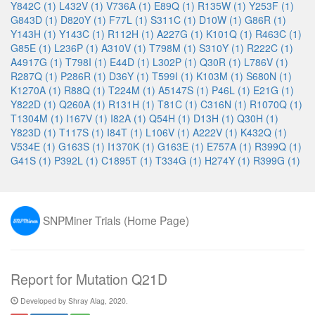
Y842C (1)
L432V (1)
V736A (1)
E89Q (1)
R135W (1)
Y253F (1)
G843D (1)
D820Y (1)
F77L (1)
S311C (1)
D10W (1)
G86R (1)
Y143H (1)
Y143C (1)
R112H (1)
A227G (1)
K101Q (1)
R463C (1)
G85E (1)
L236P (1)
A310V (1)
T798M (1)
S310Y (1)
R222C (1)
A4917G (1)
T798I (1)
E44D (1)
L302P (1)
Q30R (1)
L786V (1)
R287Q (1)
P286R (1)
D36Y (1)
T599I (1)
K103M (1)
S680N (1)
K1270A (1)
R88Q (1)
T224M (1)
A5147S (1)
P46L (1)
E21G (1)
Y822D (1)
Q260A (1)
R131H (1)
T81C (1)
C316N (1)
R1070Q (1)
T1304M (1)
I167V (1)
I82A (1)
Q54H (1)
D13H (1)
Q30H (1)
Y823D (1)
T117S (1)
I84T (1)
L106V (1)
A222V (1)
K432Q (1)
V534E (1)
G163S (1)
I1370K (1)
G163E (1)
E757A (1)
R399Q (1)
G41S (1)
P392L (1)
C1895T (1)
T334G (1)
H274Y (1)
R399G (1)
SNPMiner Trials (Home Page)
Report for Mutation Q21D
Developed by Shray Alag, 2020.