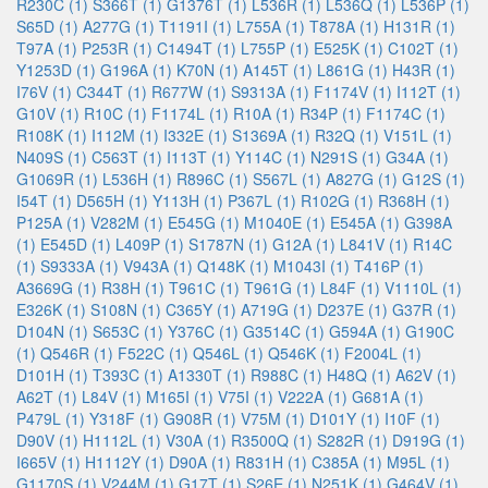
R230C (1)
S366T (1)
G1376T (1)
L536R (1)
L536Q (1)
L536P (1)
S65D (1)
A277G (1)
T1191I (1)
L755A (1)
T878A (1)
H131R (1)
T97A (1)
P253R (1)
C1494T (1)
L755P (1)
E525K (1)
C102T (1)
Y1253D (1)
G196A (1)
K70N (1)
A145T (1)
L861G (1)
H43R (1)
I76V (1)
C344T (1)
R677W (1)
S9313A (1)
F1174V (1)
I112T (1)
G10V (1)
R10C (1)
F1174L (1)
R10A (1)
R34P (1)
F1174C (1)
R108K (1)
I112M (1)
I332E (1)
S1369A (1)
R32Q (1)
V151L (1)
N409S (1)
C563T (1)
I113T (1)
Y114C (1)
N291S (1)
G34A (1)
G1069R (1)
L536H (1)
R896C (1)
S567L (1)
A827G (1)
G12S (1)
I54T (1)
D565H (1)
Y113H (1)
P367L (1)
R102G (1)
R368H (1)
P125A (1)
V282M (1)
E545G (1)
M1040E (1)
E545A (1)
G398A
(1)
E545D (1)
L409P (1)
S1787N (1)
G12A (1)
L841V (1)
R14C
(1)
S9333A (1)
V943A (1)
Q148K (1)
M1043I (1)
T416P (1)
A3669G (1)
R38H (1)
T961C (1)
T961G (1)
L84F (1)
V1110L (1)
E326K (1)
S108N (1)
C365Y (1)
A719G (1)
D237E (1)
G37R (1)
D104N (1)
S653C (1)
Y376C (1)
G3514C (1)
G594A (1)
G190C
(1)
Q546R (1)
F522C (1)
Q546L (1)
Q546K (1)
F2004L (1)
D101H (1)
T393C (1)
A1330T (1)
R988C (1)
H48Q (1)
A62V (1)
A62T (1)
L84V (1)
M165I (1)
V75I (1)
V222A (1)
G681A (1)
P479L (1)
Y318F (1)
G908R (1)
V75M (1)
D101Y (1)
I10F (1)
D90V (1)
H1112L (1)
V30A (1)
R3500Q (1)
S282R (1)
D919G (1)
I665V (1)
H1112Y (1)
D90A (1)
R831H (1)
C385A (1)
M95L (1)
G1170S (1)
V244M (1)
G17T (1)
S26E (1)
N251K (1)
G464V (1)