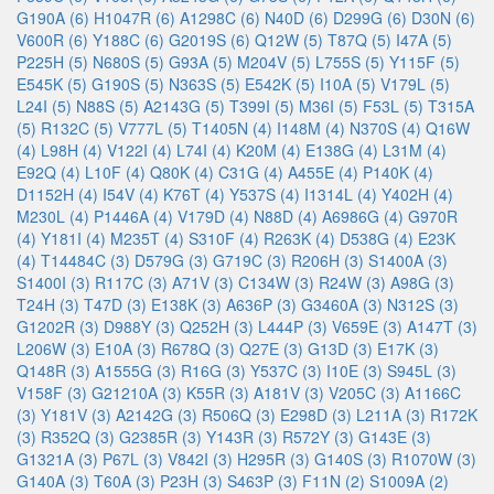
G190A (6)
H1047R (6)
A1298C (6)
N40D (6)
D299G (6)
D30N (6)
V600R (6)
Y188C (6)
G2019S (6)
Q12W (5)
T87Q (5)
I47A (5)
P225H (5)
N680S (5)
G93A (5)
M204V (5)
L755S (5)
Y115F (5)
E545K (5)
G190S (5)
N363S (5)
E542K (5)
I10A (5)
V179L (5)
L24I (5)
N88S (5)
A2143G (5)
T399I (5)
M36I (5)
F53L (5)
T315A
(5)
R132C (5)
V777L (5)
T1405N (4)
I148M (4)
N370S (4)
Q16W
(4)
L98H (4)
V122I (4)
L74I (4)
K20M (4)
E138G (4)
L31M (4)
E92Q (4)
L10F (4)
Q80K (4)
C31G (4)
A455E (4)
P140K (4)
D1152H (4)
I54V (4)
K76T (4)
Y537S (4)
I1314L (4)
Y402H (4)
M230L (4)
P1446A (4)
V179D (4)
N88D (4)
A6986G (4)
G970R
(4)
Y181I (4)
M235T (4)
S310F (4)
R263K (4)
D538G (4)
E23K
(4)
T14484C (3)
D579G (3)
G719C (3)
R206H (3)
S1400A (3)
S1400I (3)
R117C (3)
A71V (3)
C134W (3)
R24W (3)
A98G (3)
T24H (3)
T47D (3)
E138K (3)
A636P (3)
G3460A (3)
N312S (3)
G1202R (3)
D988Y (3)
Q252H (3)
L444P (3)
V659E (3)
A147T (3)
L206W (3)
E10A (3)
R678Q (3)
Q27E (3)
G13D (3)
E17K (3)
Q148R (3)
A1555G (3)
R16G (3)
Y537C (3)
I10E (3)
S945L (3)
V158F (3)
G21210A (3)
K55R (3)
A181V (3)
V205C (3)
A1166C
(3)
Y181V (3)
A2142G (3)
R506Q (3)
E298D (3)
L211A (3)
R172K
(3)
R352Q (3)
G2385R (3)
Y143R (3)
R572Y (3)
G143E (3)
G1321A (3)
P67L (3)
V842I (3)
H295R (3)
G140S (3)
R1070W (3)
G140A (3)
T60A (3)
P23H (3)
S463P (3)
F11N (2)
S1009A (2)