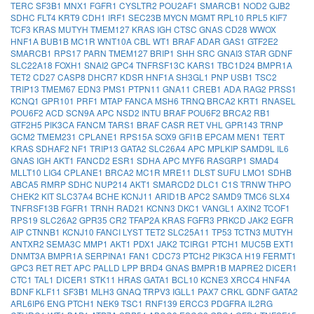
TERC
SF3B1
MNX1
FGFR1
CYSLTR2
POU2AF1
SMARCB1
NOD2
GJB2
SDHC
FLT4
KRT9
CDH1
IRF1
SEC23B
MYCN
MGMT
RPL10
RPL5
KIF7
TCF3
KRAS
MUTYH
TMEM127
KRAS
IGH
CTSC
GNAS
CD28
WWOX
HNF1A
BUB1B
MC1R
WNT10A
CBL
WT1
BRAF
ADAR
GAS1
GTF2E2
SMARCB1
RPS17
PARN
TMEM127
BRIP1
SHH
SRC
GNAI3
STAR
GDNF
SLC22A18
FOXH1
SNAI2
GPC4
TNFRSF13C
KARS1
TBC1D24
BMPR1A
TET2
CD27
CASP8
DHCR7
KDSR
HNF1A
SH3GL1
PNP
USB1
TSC2
TRIP13
TMEM67
EDN3
PMS1
PTPN11
GNA11
CREB1
ADA
RAG2
PRSS1
KCNQ1
GPR101
PRF1
MTAP
FANCA
MSH6
TRNQ
BRCA2
KRT1
RNASEL
POU6F2
ACD
SCN9A
APC
NSD2
INTU
BRAF
POU6F2
BRCA2
RB1
GTF2H5
PIK3CA
FANCM
TARS1
BRAF
CASR
RET
VHL
GPR143
TRNP
GCM2
TMEM231
CPLANE1
RPS15A
SOX9
GFI1B
EPCAM
MEN1
TERT
KRAS
SDHAF2
NF1
TRIP13
GATA2
SLC26A4
APC
MPLKIP
SAMD9L
IL6
GNAS
IGH
AKT1
FANCD2
ESR1
SDHA
APC
MYF6
RASGRP1
SMAD4
MLLT10
LIG4
CPLANE1
BRCA2
MC1R
MRE11
DLST
SUFU
LMO1
SDHB
ABCA5
RMRP
SDHC
NUP214
AKT1
SMARCD2
DLC1
C1S
TRNW
THPO
CHEK2
KIT
SLC37A4
BCHE
KCNJ11
ARID1B
APC2
SAMD9
TMC6
SLX4
TNFRSF13B
FGFR1
TRNH
RAD21
KCNN3
DKC1
VANGL1
AXIN2
TCOF1
RPS19
SLC26A2
GPR35
CR2
TFAP2A
KRAS
FGFR3
PRKCD
JAK2
EGFR
AIP
CTNNB1
KCNJ10
FANCI
LYST
TET2
SLC25A11
TP53
TCTN3
MUTYH
ANTXR2
SEMA3C
MMP1
AKT1
PDX1
JAK2
TCIRG1
PTCH1
MUC5B
EXT1
DNMT3A
BMPR1A
SERPINA1
FAN1
CDC73
PTCH2
PIK3CA
H19
FERMT1
GPC3
RET
RET
APC
PALLD
LPP
BRD4
GNAS
BMPR1B
MAPRE2
DICER1
CTC1
TAL1
DICER1
STK11
HRAS
GATA1
BCL10
KCNE3
XRCC4
HNF4A
BDNF
KLF11
SF3B1
MLH3
GNAQ
TRPV3
IGLL1
PAX7
CRKL
GDNF
GATA2
ARL6IP6
ENG
PTCH1
NEK9
TSC1
RNF139
ERCC3
PDGFRA
IL2RG