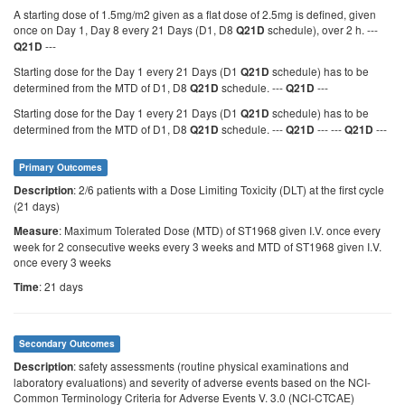
A starting dose of 1.5mg/m2 given as a flat dose of 2.5mg is defined, given
once on Day 1, Day 8 every 21 Days (D1, D8
schedule), over 2 h. ---
Q21D
---
Q21D
Starting dose for the Day 1 every 21 Days (D1
schedule) has to be
Q21D
determined from the MTD of D1, D8
schedule. ---
---
Q21D
Q21D
Starting dose for the Day 1 every 21 Days (D1
schedule) has to be
Q21D
determined from the MTD of D1, D8
schedule. ---
--- ---
---
Q21D
Q21D
Q21D
Primary Outcomes
: 2/6 patients with a Dose Limiting Toxicity (DLT) at the first cycle
Description
(21 days)
: Maximum Tolerated Dose (MTD) of ST1968 given I.V. once every
Measure
week for 2 consecutive weeks every 3 weeks and MTD of ST1968 given I.V.
once every 3 weeks
: 21 days
Time
Secondary Outcomes
: safety assessments (routine physical examinations and
Description
laboratory evaluations) and severity of adverse events based on the NCI-
Common Terminology Criteria for Adverse Events V. 3.0 (NCI-CTCAE)