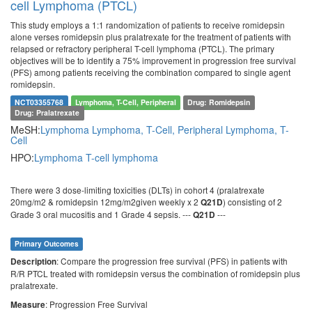
cell Lymphoma (PTCL)
This study employs a 1:1 randomization of patients to receive romidepsin
alone verses romidepsin plus pralatrexate for the treatment of patients with
relapsed or refractory peripheral T-cell lymphoma (PTCL). The primary
objectives will be to identify a 75% improvement in progression free survival
(PFS) among patients receiving the combination compared to single agent
romidepsin.
NCT03355768
Lymphoma, T-Cell, Peripheral
Drug: Romidepsin
Drug: Pralatrexate
MeSH:
Lymphoma
Lymphoma, T-Cell, Peripheral
Lymphoma, T-
Cell
HPO:
Lymphoma
T-cell lymphoma
There were 3 dose-limiting toxicities (DLTs) in cohort 4 (pralatrexate
20mg/m2 & romidepsin 12mg/m2given weekly x 2
) consisting of 2
Q21D
Grade 3 oral mucositis and 1 Grade 4 sepsis. ---
---
Q21D
Primary Outcomes
: Compare the progression free survival (PFS) in patients with
Description
R/R PTCL treated with romidepsin versus the combination of romidepsin plus
pralatrexate.
: Progression Free Survival
Measure