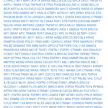
CTHRC1
WT1
BAP1
ATP7A
SRP54
ABCC8
ESCO2
GPC4
OFD1
TNFSF15
APPL1
RNF6
CTSA
TNFRSF1B
TP53
PHOX2B
DCLRE1C
DDB2
BCL10
BCR
KRT14
ALX3
EVC2
CD70
SMARCB1
AHCY
SDHAF2
RAD51D
SPINK1
SDHD
ATM
GABRD
WT1
FASLG
CTBP1
NOTCH1
NF2
DPM1
ERCC6
STS
PHOX2B
BUB1
FLT4
L2HGDH
LAMC2
NTHL1
STAG3
ENG
SDHD
CTNNB1
DAXX
NRAS
MST1
MSTO1
SLC26A4
RAF1
STS
FGFR3
EXOC6B
VAMP7
NELFA
HRAS
ANTXR2
LEMD3
TNFSF12
GPC4
MLH1
SMAD4
RAD50
SUFU
TRIP13
REST
GNAS
CBL
RHBDF2
ASXL1
SMAD4
TCF4
ERCC6
WT1
BRAF
APC
TRIM28
TERT
DNAJC21
RPL15
PAX3
SETBP1
CDH1
GNAS
SMARCB1
AKT1
ASCL1
KRAS
NAB2
ERCC5
RECQL4
KRAS
DNMT3A
EDN3
POLD1
FAM149B1
CDKN1C
KRAS
TP53
SMARCE1
PTEN
PALB2
SEMA4A
TEK
NBN
NHP2
GPC3
ETV6
FGF8
COL11A2
SMAD4
RNASEH2A
NRAS
MC1R
TDGF1
FGFRL1
FGFR1
CTNNB1
IGH
DNAJC21
CCND1
RET
DIS3L2
DHCR24
CARD14
BRCA2
SQSTM1
NFKB2
TRNQ
NDP
SFTPA2
PAX4
COL7A1
TP53
RSPRY1
IFNG
HMMR
PALB2
FAT4
MBTPS2
MDM2
KRAS
GNAS
C2CD3
POT1
ABL1
WNT5A
FANCE
ABL1
ICOS
SDHD
RAD21
NSD1
SOS1
IL12A
LIG4
PIK3CA
TBXT
RAD51
EWSR1
FZD2
FLNA
BRCA2
NRAS
TWIST1
TET2
TSC1
INHBA
CAT
CTNNB1
PIGL
IRF1
PTCH2
TRNH
MLH1
GFI1
CDC73
RET
FANCD2
EVC
NF2
TNPO3
SOX2
DYNC2H1
HRAS
NEK1
CCND1
KRT10
AKT1
KIT
PALB2
VHL
CYLD
IL1B
GJC2
MLH1
SDHC
FGFR2
CYP2A6
FOXE1
ARMC5
ERCC2
SLC25A11
LAMA3
FLCN
BRCA1
BIRC3
MVK
TOP2A
PDGFB
TCF4
RFWD3
ATP6V1B2
GDNF
GATA4
CTNNB1
CDKN1B
C2CD3
BRCA2
FUZ
STK11
AKT1
FGFR2
SHOX
TGFBR1
BTK
LEMD3
FIBP
SF3B1
SUFU
PRLR
NR5A1
FN1
ERBB2
CD19
RNR1
PTPN11
KIT
RAD51
WAS
PTEN
TGFBR2
RPS24
CYLD
RNF113A
MYO1H
ALX3
JAK2
BLM
CTNNB1
CDKN2A
PARN
SH2B3
POLD1
CHEK2
COX1
KRT1
EXT1
BRAF
PRCC
MSH2
GATA2
REST
NRAS