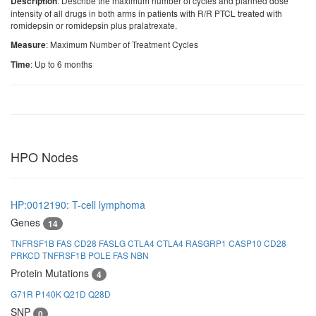
: Describe the maximum number of cycles and planned dose
Description
intensity of all drugs in both arms in patients with R/R PTCL treated with
romidepsin or romidepsin plus pralatrexate.
: Maximum Number of Treatment Cycles
Measure
: Up to 6 months
Time
HPO Nodes
HP:0012190: T-cell lymphoma
Genes
14
TNFRSF1B
FAS
CD28
FASLG
CTLA4
CTLA4
RASGRP1
CASP10
CD28
PRKCD
TNFRSF1B
POLE
FAS
NBN
Protein Mutations
4
G71R
P140K
Q21D
Q28D
SNP
0