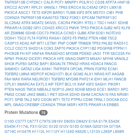
TNFRSF13B
CYP26C1
CALR
POT1
MINPP1
POLR1C
CD28
ATP7A
HNF1B
ERCC2
ACVR1
RPL31
VANGL1
TP63
ERCC4
SLC45A2
OFD1
LMX1B
PIK3CA
ASCC1
TET2
IGF2R
BARD1
TUBB
IGF2
BTK
MSTO1
CIB1
PHB
CDKN2A
TNFRSF10B
KIAA0753
TBX2
FOXE1
EPCAM
TNFRSF13C
SLC26A2
ATRX
MGAT2
SKIV2L
CXCR4
PIK3R1
RTEL1
TSC1
HAX1
SDHB
PRKAR1A
DDB2
GFI1
CDH23
XRCC3
PMVK
TP53
PIK3CA
GJB2
NF2
KLF6
AR
ZSWIM6
SDHB
CDC73
PIK3CA
CCND1
GJB6
ATM
SOS1
NOTCH3
DDX41
TSC2
FLT4
FGFR3
RASA1
GDF2
F5
PMS2
PTEN
HBB
TSC2
CASP10
ADA2
AIP
WT1
LETM1
PNP
COMP
TRIM28
TP53
PALB2
RAD51C
CCL2
CDC73
SH2D1A
COX3
ZAP70
PIK3CA
CYP11B2
PDGFRB
PTPN11
PHOX2B
FH
KIT
HNF4A
RNASEH2C
MYD88
PDE6D
JAG1
TYR
SEC23A
FH
NPM1
PHKA2
DICER1
PIK3CA
HFE
GNAQ
DMRT3
MS4A1
MYH8
VANGL2
SHOX
PUF60
GATA2
BAP1
B3GALT6
TRNS2
HRAS
HDAC4
FANCG
SAMHD1
GATA2
LIG4
AXIN1
TNFRSF4
OPCML
PRKN
FGFR2
ECM1
TGFBR2
LMNA
WDPCP
KCNQ1OT1
BLK
GCM2
ALX1
NRAS
KIT
AAGAB
FAH
MAX
RARA
NEUROD1
TGFBR2
MYD88
PHF21A
IDH1
MLH1
FANCB
CPLX1
SMARCA4
EXTL3
AIP
TERT
BCL10
XIAP
IGF2
SASH1
PIK3R1
PTEN
NAGS
TMC6
NBEAL2
NOP10
JAK2
SDHB
MSH2
ECE1
BARD1
APC
PMS2
CCM2
JAK2
MMEL1
RET
SDHA
SDHD
IGHM
CACNA1S
FAS
NR0B1
POT1
SPIB
TAL2
NF2
CDON
WT1
TET2
PTPRJ
CD96
TRNL1
DOCK8
DCC
MPL
GNAQ
CREBBP
CDKN2A
TRNK
MSR1
KRT5
PRKAR1A
ERBB3
Protein Mutations
75
C10D
C377T
C677T
C797S
D816V
D835V
D842V
E10A
E17K
E542K
E545K
F1174L
F31I
G12C
G12D
G12V
G13D
G156A
G20210A
G719A
G719C
H1047R
H1112L
H1112Y
H1124D
K652E
L1213V
L265P
L858R