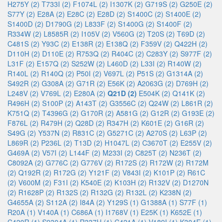
H275Y (2)
T733I (2)
F1074L (2)
I1307K (2)
G719S (2)
G250E (2)
S77Y (2)
E28A (2)
E28C (2)
E28D (2)
S1400C (2)
S1400E (2)
S1400D (2)
D1790G (2)
L833F (2)
S1400G (2)
S1400F (2)
R334W (2)
L8585R (2)
I105V (2)
V560G (2)
T20S (2)
T69D (2)
C481S (2)
Y93C (2)
E138R (2)
E138Q (2)
F359V (2)
Q422H (2)
D110H (2)
D110E (2)
R753Q (2)
R404C (2)
C283Y (2)
S977F (2)
L31F (2)
E157Q (2)
S252W (2)
L460D (2)
L33I (2)
R140W (2)
R140L (2)
R140Q (2)
P50I (2)
V697L (2)
P51S (2)
G1314A (2)
S492R (2)
G308A (2)
G71R (2)
E56K (2)
A2063G (2)
D769H (2)
L248V (2)
V769L (2)
E280A (2)
Q21D (2)
E504K (2)
Q141K (2)
R496H (2)
S100P (2)
A143T (2)
G3556C (2)
Q24W (2)
L861R (2)
K751Q (2)
T4396G (2)
G170R (2)
A581G (2)
G12R (2)
G193E (2)
F876L (2)
R479H (2)
Q28D (2)
R347H (2)
K601E (2)
G16R (2)
S49G (2)
Y537N (2)
R831C (2)
G5271C (2)
A270S (2)
L63P (2)
L869R (2)
P236L (2)
T13D (2)
H1047L (2)
C3670T (2)
E255V (2)
G469A (2)
V57I (2)
L144F (2)
M233I (2)
C825T (2)
N236T (2)
C8092A (2)
G776C (2)
G776V (2)
R172S (2)
R172W (2)
R172M
(2)
Q192R (2)
R172G (2)
Y121F (2)
V843I (2)
K101P (2)
R61C
(2)
V600M (2)
F31I (2)
K540E (2)
K103H (2)
R132V (2)
D1270N
(2)
R1628P (2)
R132S (2)
R132G (2)
R132L (2)
K238N (2)
G4655A (2)
S112A (2)
I84A (2)
Y129S (1)
G1388A (1)
S77F (1)
R20A (1)
V140A (1)
C686A (1)
I1768V (1)
E25K (1)
K652E (1)