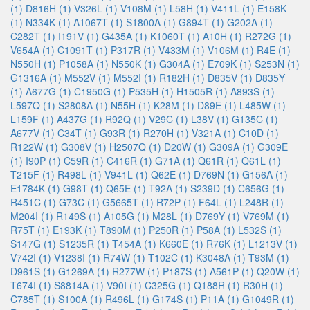
(1)
D816H (1)
V326L (1)
V108M (1)
L58H (1)
V411L (1)
E158K
(1)
N334K (1)
A1067T (1)
S1800A (1)
G894T (1)
G202A (1)
C282T (1)
I191V (1)
G435A (1)
K1060T (1)
A10H (1)
R272G (1)
V654A (1)
C1091T (1)
P317R (1)
V433M (1)
V106M (1)
R4E (1)
N550H (1)
P1058A (1)
N550K (1)
G304A (1)
E709K (1)
S253N (1)
G1316A (1)
M552V (1)
M552I (1)
R182H (1)
D835V (1)
D835Y
(1)
A677G (1)
C1950G (1)
P535H (1)
H1505R (1)
A893S (1)
L597Q (1)
S2808A (1)
N55H (1)
K28M (1)
D89E (1)
L485W (1)
L159F (1)
A437G (1)
R92Q (1)
V29C (1)
L38V (1)
G135C (1)
A677V (1)
C34T (1)
G93R (1)
R270H (1)
V321A (1)
C10D (1)
R122W (1)
G308V (1)
H2507Q (1)
D20W (1)
G309A (1)
G309E
(1)
I90P (1)
C59R (1)
C416R (1)
G71A (1)
Q61R (1)
Q61L (1)
T215F (1)
R498L (1)
V941L (1)
Q62E (1)
D769N (1)
G156A (1)
E1784K (1)
G98T (1)
Q65E (1)
T92A (1)
S239D (1)
C656G (1)
R451C (1)
G73C (1)
G5665T (1)
R72P (1)
F64L (1)
L248R (1)
M204I (1)
R149S (1)
A105G (1)
M28L (1)
D769Y (1)
V769M (1)
R75T (1)
E193K (1)
T890M (1)
P250R (1)
P58A (1)
L532S (1)
S147G (1)
S1235R (1)
T454A (1)
K660E (1)
R76K (1)
L1213V (1)
V742I (1)
V1238I (1)
R74W (1)
T102C (1)
K3048A (1)
T93M (1)
D961S (1)
G1269A (1)
R277W (1)
P187S (1)
A561P (1)
Q20W (1)
T674I (1)
S8814A (1)
V90I (1)
C325G (1)
Q188R (1)
R30H (1)
C785T (1)
S100A (1)
R496L (1)
G174S (1)
P11A (1)
G1049R (1)