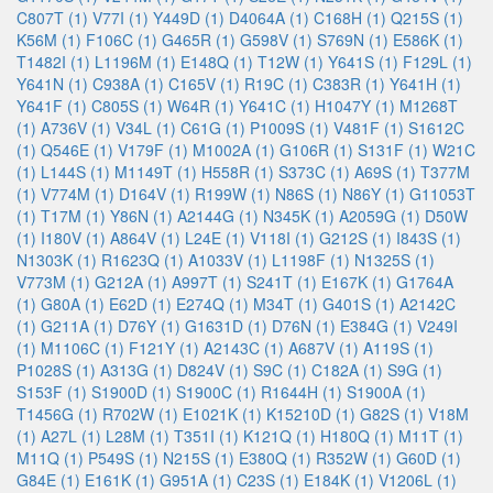
C807T (1)
V77I (1)
Y449D (1)
D4064A (1)
C168H (1)
Q215S (1)
K56M (1)
F106C (1)
G465R (1)
G598V (1)
S769N (1)
E586K (1)
T1482I (1)
L1196M (1)
E148Q (1)
T12W (1)
Y641S (1)
F129L (1)
Y641N (1)
C938A (1)
C165V (1)
R19C (1)
C383R (1)
Y641H (1)
Y641F (1)
C805S (1)
W64R (1)
Y641C (1)
H1047Y (1)
M1268T
(1)
A736V (1)
V34L (1)
C61G (1)
P1009S (1)
V481F (1)
S1612C
(1)
Q546E (1)
V179F (1)
M1002A (1)
G106R (1)
S131F (1)
W21C
(1)
L144S (1)
M1149T (1)
H558R (1)
S373C (1)
A69S (1)
T377M
(1)
V774M (1)
D164V (1)
R199W (1)
N86S (1)
N86Y (1)
G11053T
(1)
T17M (1)
Y86N (1)
A2144G (1)
N345K (1)
A2059G (1)
D50W
(1)
I180V (1)
A864V (1)
L24E (1)
V118I (1)
G212S (1)
I843S (1)
N1303K (1)
R1623Q (1)
A1033V (1)
L1198F (1)
N1325S (1)
V773M (1)
G212A (1)
A997T (1)
S241T (1)
E167K (1)
G1764A
(1)
G80A (1)
E62D (1)
E274Q (1)
M34T (1)
G401S (1)
A2142C
(1)
G211A (1)
D76Y (1)
G1631D (1)
D76N (1)
E384G (1)
V249I
(1)
M1106C (1)
F121Y (1)
A2143C (1)
A687V (1)
A119S (1)
P1028S (1)
A313G (1)
D824V (1)
S9C (1)
C182A (1)
S9G (1)
S153F (1)
S1900D (1)
S1900C (1)
R1644H (1)
S1900A (1)
T1456G (1)
R702W (1)
E1021K (1)
K15210D (1)
G82S (1)
V18M
(1)
A27L (1)
L28M (1)
T351I (1)
K121Q (1)
H180Q (1)
M11T (1)
M11Q (1)
P549S (1)
N215S (1)
E380Q (1)
R352W (1)
G60D (1)
G84E (1)
E161K (1)
G951A (1)
C23S (1)
E184K (1)
V1206L (1)