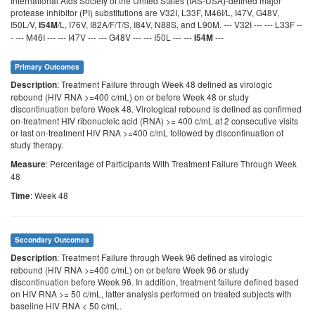
International Aids Society of the United States (IAS-USA)-defined major
protease inhibitor (PI) substitutions are V32I, L33F, M46I/L, I47V, G48V,
I50L/V,
/L, I76V, I82A/F/T/S, I84V, N88S, and L90M. --- V32I --- --- L33F --
I54M
- --- M46I --- --- I47V --- --- G48V --- --- I50L --- ---
---
I54M
Primary Outcomes
: Treatment Failure through Week 48 defined as virologic
Description
rebound (HIV RNA >=400 c/mL) on or before Week 48 or study
discontinuation before Week 48. Virological rebound is defined as confirmed
on-treatment HIV ribonucleic acid (RNA) >= 400 c/mL at 2 consecutive visits
or last on-treatment HIV RNA >=400 c/mL followed by discontinuation of
study therapy.
: Percentage of Participants With Treatment Failure Through Week
Measure
48
: Week 48
Time
Secondary Outcomes
: Treatment Failure through Week 96 defined as virologic
Description
rebound (HIV RNA >=400 c/mL) on or before Week 96 or study
discontinuation before Week 96. In addition, treatment failure defined based
on HIV RNA >= 50 c/mL, latter analysis performed on treated subjects with
baseline HIV RNA < 50 c/mL.