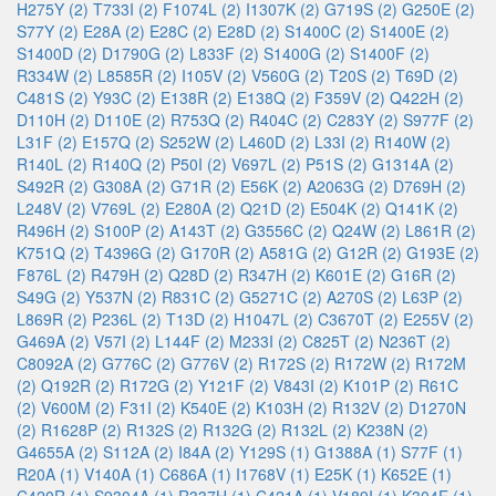
H275Y (2)
T733I (2)
F1074L (2)
I1307K (2)
G719S (2)
G250E (2)
S77Y (2)
E28A (2)
E28C (2)
E28D (2)
S1400C (2)
S1400E (2)
S1400D (2)
D1790G (2)
L833F (2)
S1400G (2)
S1400F (2)
R334W (2)
L8585R (2)
I105V (2)
V560G (2)
T20S (2)
T69D (2)
C481S (2)
Y93C (2)
E138R (2)
E138Q (2)
F359V (2)
Q422H (2)
D110H (2)
D110E (2)
R753Q (2)
R404C (2)
C283Y (2)
S977F (2)
L31F (2)
E157Q (2)
S252W (2)
L460D (2)
L33I (2)
R140W (2)
R140L (2)
R140Q (2)
P50I (2)
V697L (2)
P51S (2)
G1314A (2)
S492R (2)
G308A (2)
G71R (2)
E56K (2)
A2063G (2)
D769H (2)
L248V (2)
V769L (2)
E280A (2)
Q21D (2)
E504K (2)
Q141K (2)
R496H (2)
S100P (2)
A143T (2)
G3556C (2)
Q24W (2)
L861R (2)
K751Q (2)
T4396G (2)
G170R (2)
A581G (2)
G12R (2)
G193E (2)
F876L (2)
R479H (2)
Q28D (2)
R347H (2)
K601E (2)
G16R (2)
S49G (2)
Y537N (2)
R831C (2)
G5271C (2)
A270S (2)
L63P (2)
L869R (2)
P236L (2)
T13D (2)
H1047L (2)
C3670T (2)
E255V (2)
G469A (2)
V57I (2)
L144F (2)
M233I (2)
C825T (2)
N236T (2)
C8092A (2)
G776C (2)
G776V (2)
R172S (2)
R172W (2)
R172M
(2)
Q192R (2)
R172G (2)
Y121F (2)
V843I (2)
K101P (2)
R61C
(2)
V600M (2)
F31I (2)
K540E (2)
K103H (2)
R132V (2)
D1270N
(2)
R1628P (2)
R132S (2)
R132G (2)
R132L (2)
K238N (2)
G4655A (2)
S112A (2)
I84A (2)
Y129S (1)
G1388A (1)
S77F (1)
R20A (1)
V140A (1)
C686A (1)
I1768V (1)
E25K (1)
K652E (1)