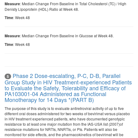
: Median Change From Baseline in Total Cholesterol (TC) / High
Measure
Denisty Lipoprotein (HDL) Ratio at Week 48.
: Week 48
Time
: Median Change From Baseline in Glucose at Week 48.
Measure
: Week 48
Time
Phase 2 Dose-escalating, P-C, D-B, Parallel
5
Group Study in HIV Treatment-experienced Patients
to Evaluate the Safety, Tolerability and Efficacy of
PA103001-04 Administered as Functional
Monotherapy for 14 Days *(PART B)
The purpose of this study is to evaluate antiretroviral activity of up to five
different oral doses administered for two weeks of bevirimat versus placebo
in HIV treatment experienced patients, who have documented genotypic
resistance to at least one major mutation from the IAS-USA list (2007)of
resistance mutations for NRTIs, NNRTIs, or PIs. Patients will also be
monitored for side effects, and the pharmacokinetics of bevirimat will be