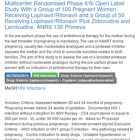
Multicenter Randomised Phase II/III Open Label
Study With a Group of 100 Pregnant Women
Receiving Lopinavir/Ritonavir and a Group of 50
Receiving Lopinavir/Ritonavir Plus Zidovudine and
Lamivudine. ANRS 135 Primeva
In the pre-partum phase the use of antiretroviral therapy for the mother during
the last trimester of pregnancy is mandatory. The use of HAART during
pregnancy, usually two nucleosides analogues and a protease inhibitor
exposes the mother and the child to cumulate toxicities related to both
families. The aim of this study is to assess the use of a boosted protease
inhibitor without nucleoside analogue during the pre-partum phase for
women with no indication of antiretroviral therapy for their own.
NCT00424814
HIV Infections
Drug: Kaletra (lopinavir/ritonavir)
Drug: Kaletra (lopinavir/ritonavir) + Combivir (zidovudine/lamivudine)
MeSH:
HIV Infections
Inclusion Criteria: Assessed between 20 and 24 months of pregnancy -
Pregnancy known before 24 weeks of gestation - Documented HIV-1
infection without indication for ARV therapy - CD4 count above or equal to
350 per mm3 - VL under 30 000 copies per ml - Naïve for PI (except
treatment during previous pregnancy) - Informed consent signed Exclusion
Criteria: - HIV2 infection or HIV1 group O infection - Any pathology related to
pregnancy - Contra-indication to study drugs - Unstable hypertension or
diabetes - Known risk of premature delivery - In case of previous treatment