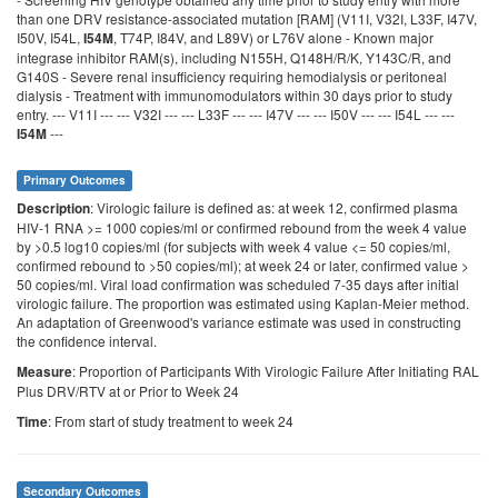
than one DRV resistance-associated mutation [RAM] (V11I, V32I, L33F, I47V,
I50V, I54L,
, T74P, I84V, and L89V) or L76V alone - Known major
I54M
integrase inhibitor RAM(s), including N155H, Q148H/R/K, Y143C/R, and
G140S - Severe renal insufficiency requiring hemodialysis or peritoneal
dialysis - Treatment with immunomodulators within 30 days prior to study
entry. --- V11I --- --- V32I --- --- L33F --- --- I47V --- --- I50V --- --- I54L --- ---
---
I54M
Primary Outcomes
: Virologic failure is defined as: at week 12, confirmed plasma
Description
HIV-1 RNA >= 1000 copies/ml or confirmed rebound from the week 4 value
by >0.5 log10 copies/ml (for subjects with week 4 value <= 50 copies/ml,
confirmed rebound to >50 copies/ml); at week 24 or later, confirmed value >
50 copies/ml. Viral load confirmation was scheduled 7-35 days after initial
virologic failure. The proportion was estimated using Kaplan-Meier method.
An adaptation of Greenwood's variance estimate was used in constructing
the confidence interval.
: Proportion of Participants With Virologic Failure After Initiating RAL
Measure
Plus DRV/RTV at or Prior to Week 24
: From start of study treatment to week 24
Time
Secondary Outcomes