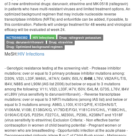
of 3 new antiretroviral drugs: darunavir, etravirine and MK-0518 (raltegravir)
in patients who have multi-resistant viruses and limited treatment options. An
optimized background regimen that may include nucleoside reverse
transcriptase inhibitors (NRTIs) and enfuvirtide can be added, if possible, to
this combination. Patients will undergo treatment for 48 weeks and virological
efficacy will be evaluated at week 24.
NCT00460382
HIV Infections
Drug: raltegravir potassium
Drug: darunavir/ritonavir
Drug: etravirine
Drug: Optimized background regimen
MeSH:
HIV Infections
- Genotypic resistance testing at the screening visit: - Protease inhibitor
mutations: over or equal to 3 primary protease inhibitor mutations among:
D30N, V32I, L33F, M46I/L, I47A/V, G48V, I50L/V,
, L76V, V82A/F/L/T/S,
I54M
I84V, N88S and L90M (IAS list 2006) but below or equal to 3 mutations
among the following: V11I, V32I, L33F, I47V, I50V, I54L/M, G73S, L76V, I84V
et L89V (virus sensitivity to darunavir/ritonavir). - Reverse transcriptase
mutations: over or equal to 3 NRTI mutations (among IAS list) and below or
equal to 3 mutations among: A98G, L100I, K101Q/P/E, K103H/N/S/T,
V106A/M, V108I, E138G/K/Q, V179D/E/F/G/I, Y181C/I/V/C/H/L, Y188C/H/L,
G190A/C/E/Q/S, P225H, F227C/L, M230I/L, P236L, K238N/T and Y318F
(virus sensitivity to etravirine) Exclusion Criteria: - Non effective barrier
contraception in women of child bearing potential - Pregnant women or
women who are breastfeeding - Opportunistic infection at the acute phase -
Decompensated cirrhosis (stage B or C of Child-Pugh score) - Malignancy