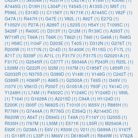
C420R (1)
S9304A (1)
R337H (1)
C421A (1)
V189I (1)
K304E (1)
A7445G (1)
D19H (1)
L304P (1)
Y454S (1)
A133S (1)
M9T (1)
P596L (1)
E318D (1)
C1156Y (1)
N171K (1)
A7445C (1)
V82F (1)
G47A (1)
R447H (1)
G47E (1)
V82L (1)
A92T (1)
E27Q (1)
F1052V (1)
P27A (1)
A289T (1)
L523S (1)
H54Y (1)
T1095C (1)
S428F (1)
R400C (1)
D313Y (1)
Q12M (1)
R139C (1)
A393T (1)
W719R (1)
T66A (1)
T66K (1)
T862I (1)
T66I (1)
G49A (1)
R48G
(1)
H58C (1)
I104F (1)
D203E (1)
T40S (1)
D312N (1)
G276T (1)
R200W (1)
I1171N (1)
Q14D (1)
S1400K (1)
R115G (1)
F17L (1)
A71T (1)
S339F (1)
A71L (1)
F317V (1)
F317S (1)
G20201A (1)
F317C (1)
G2545R (1)
C377T (1)
S9346A (1)
P243R (1)
R25L (1)
L528M (1)
Q222R (1)
I22M (1)
I107M (1)
C1858T (1)
L859R (1)
G2032R (1)
N375S (1)
G389D (1)
V148I (1)
V148G (1)
C242T (1)
G389R (1)
H369P (1)
A98S (1)
G2500A (1)
T69S (1)
I349V (1)
I107V (1)
V561D (1)
P200T (1)
G1051A (1)
Y93F (1)
Y414C (1)
Y1248H (1)
L74M (1)
P4502C (1)
Y1248C (1)
Y1248D (1)
V89L
(1)
T164I (1)
G1628A (1)
A2215D (1)
C94A (1)
H1124D (1)
E200K (1)
I305F (1)
N682S (1)
T1010I (1)
I655V (1)
R885H (1)
R776H (1)
G7444A (1)
R776G (1)
E354Q (1)
A21443C (1)
R620W (1)
A54T (1)
D594G (1)
T49A (1)
F116Y (1)
G205S (1)
R535H (1)
I767M (1)
L55M (1)
E571K (1)
L55R (1)
M2540A (1)
E92K (1)
G238A (1)
E6V (1)
K509I (1)
V21I (1)
G699A (1)
V167F
(1)
G118R (1)
L33P (1)
M66V (1)
D61804R (1)
R849W (1)
V762A