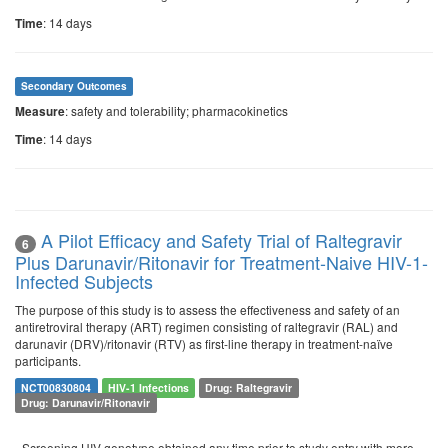
: 14 days
Time
Secondary Outcomes
: safety and tolerability; pharmacokinetics
Measure
: 14 days
Time
A Pilot Efficacy and Safety Trial of Raltegravir
6
Plus Darunavir/Ritonavir for Treatment-Naive HIV-1-
Infected Subjects
The purpose of this study is to assess the effectiveness and safety of an
antiretroviral therapy (ART) regimen consisting of raltegravir (RAL) and
darunavir (DRV)/ritonavir (RTV) as first-line therapy in treatment-naïve
participants.
NCT00830804
HIV-1 Infections
Drug: Raltegravir
Drug: Darunavir/Ritonavir
- Screening HIV genotype obtained any time prior to study entry with more