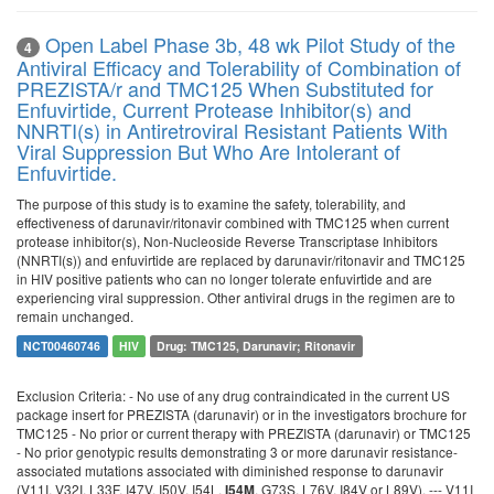
Open Label Phase 3b, 48 wk Pilot Study of the
4
Antiviral Efficacy and Tolerability of Combination of
PREZISTA/r and TMC125 When Substituted for
Enfuvirtide, Current Protease Inhibitor(s) and
NNRTI(s) in Antiretroviral Resistant Patients With
Viral Suppression But Who Are Intolerant of
Enfuvirtide.
The purpose of this study is to examine the safety, tolerability, and
effectiveness of darunavir/ritonavir combined with TMC125 when current
protease inhibitor(s), Non-Nucleoside Reverse Transcriptase Inhibitors
(NNRTI(s)) and enfuvirtide are replaced by darunavir/ritonavir and TMC125
in HIV positive patients who can no longer tolerate enfuvirtide and are
experiencing viral suppression. Other antiviral drugs in the regimen are to
remain unchanged.
NCT00460746
HIV
Drug: TMC125, Darunavir; Ritonavir
Exclusion Criteria: - No use of any drug contraindicated in the current US
package insert for PREZISTA (darunavir) or in the investigators brochure for
TMC125 - No prior or current therapy with PREZISTA (darunavir) or TMC125
- No prior genotypic results demonstrating 3 or more darunavir resistance-
associated mutations associated with diminished response to darunavir
(V11I, V32I, L33F, I47V, I50V, I54L,
, G73S, L76V, I84V or L89V). --- V11I
I54M