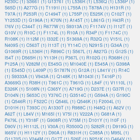
R230C (1)
S366T (1)
G1376T (1)
L536R (1)
L536Q (1)
L536P (1)
S65D (1)
A277G (1)
T1191I (1)
L755A (1)
T878A (1)
H131R (1)
T97A (1)
P253R (1)
C1494T (1)
L755P (1)
E525K (1)
C102T (1)
Y1253D (1)
G196A (1)
K70N (1)
A145T (1)
L861G (1)
H43R (1)
I76V (1)
C344T (1)
R677W (1)
S9313A (1)
F1174V (1)
I112T (1)
G10V (1)
R10C (1)
F1174L (1)
R10A (1)
R34P (1)
F1174C (1)
R108K (1)
I112M (1)
I332E (1)
S1369A (1)
R32Q (1)
V151L (1)
N409S (1)
C563T (1)
I113T (1)
Y114C (1)
N291S (1)
G34A (1)
G1069R (1)
L536H (1)
R896C (1)
S567L (1)
A827G (1)
G12S (1)
I54T (1)
D565H (1)
Y113H (1)
P367L (1)
R102G (1)
R368H (1)
P125A (1)
V282M (1)
E545G (1)
M1040E (1)
E545A (1)
G398A
(1)
E545D (1)
L409P (1)
S1787N (1)
G12A (1)
L841V (1)
R14C
(1)
S9333A (1)
V943A (1)
Q148K (1)
M1043I (1)
T416P (1)
A3669G (1)
R38H (1)
T961C (1)
T961G (1)
L84F (1)
V1110L (1)
E326K (1)
S108N (1)
C365Y (1)
A719G (1)
D237E (1)
G37R (1)
D104N (1)
S653C (1)
Y376C (1)
G3514C (1)
G594A (1)
G190C
(1)
Q546R (1)
F522C (1)
Q546L (1)
Q546K (1)
F2004L (1)
D101H (1)
T393C (1)
A1330T (1)
R988C (1)
H48Q (1)
A62V (1)
A62T (1)
L84V (1)
M165I (1)
V75I (1)
V222A (1)
G681A (1)
P479L (1)
Y318F (1)
G908R (1)
V75M (1)
D101Y (1)
I10F (1)
D90V (1)
H1112L (1)
V30A (1)
R3500Q (1)
S282R (1)
D919G (1)
I665V (1)
H1112Y (1)
D90A (1)
R831H (1)
C385A (1)
M95L (1)
G1170S (1)
V244M (1)
G17T (1)
S26E (1)
N251K (1)
G464V (1)