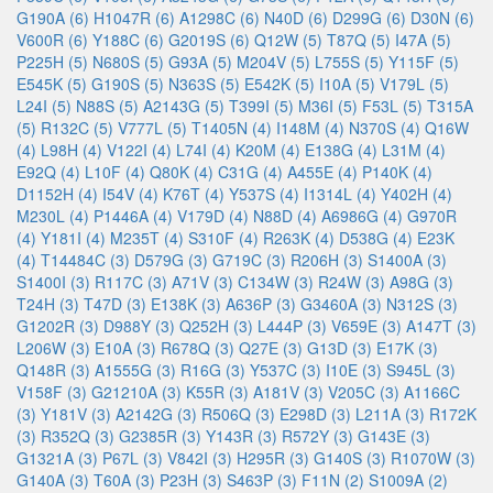
G190A (6)
H1047R (6)
A1298C (6)
N40D (6)
D299G (6)
D30N (6)
V600R (6)
Y188C (6)
G2019S (6)
Q12W (5)
T87Q (5)
I47A (5)
P225H (5)
N680S (5)
G93A (5)
M204V (5)
L755S (5)
Y115F (5)
E545K (5)
G190S (5)
N363S (5)
E542K (5)
I10A (5)
V179L (5)
L24I (5)
N88S (5)
A2143G (5)
T399I (5)
M36I (5)
F53L (5)
T315A
(5)
R132C (5)
V777L (5)
T1405N (4)
I148M (4)
N370S (4)
Q16W
(4)
L98H (4)
V122I (4)
L74I (4)
K20M (4)
E138G (4)
L31M (4)
E92Q (4)
L10F (4)
Q80K (4)
C31G (4)
A455E (4)
P140K (4)
D1152H (4)
I54V (4)
K76T (4)
Y537S (4)
I1314L (4)
Y402H (4)
M230L (4)
P1446A (4)
V179D (4)
N88D (4)
A6986G (4)
G970R
(4)
Y181I (4)
M235T (4)
S310F (4)
R263K (4)
D538G (4)
E23K
(4)
T14484C (3)
D579G (3)
G719C (3)
R206H (3)
S1400A (3)
S1400I (3)
R117C (3)
A71V (3)
C134W (3)
R24W (3)
A98G (3)
T24H (3)
T47D (3)
E138K (3)
A636P (3)
G3460A (3)
N312S (3)
G1202R (3)
D988Y (3)
Q252H (3)
L444P (3)
V659E (3)
A147T (3)
L206W (3)
E10A (3)
R678Q (3)
Q27E (3)
G13D (3)
E17K (3)
Q148R (3)
A1555G (3)
R16G (3)
Y537C (3)
I10E (3)
S945L (3)
V158F (3)
G21210A (3)
K55R (3)
A181V (3)
V205C (3)
A1166C
(3)
Y181V (3)
A2142G (3)
R506Q (3)
E298D (3)
L211A (3)
R172K
(3)
R352Q (3)
G2385R (3)
Y143R (3)
R572Y (3)
G143E (3)
G1321A (3)
P67L (3)
V842I (3)
H295R (3)
G140S (3)
R1070W (3)
G140A (3)
T60A (3)
P23H (3)
S463P (3)
F11N (2)
S1009A (2)