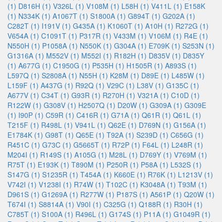
(1)
D816H (1)
V326L (1)
V108M (1)
L58H (1)
V411L (1)
E158K
(1)
N334K (1)
A1067T (1)
S1800A (1)
G894T (1)
G202A (1)
C282T (1)
I191V (1)
G435A (1)
K1060T (1)
A10H (1)
R272G (1)
V654A (1)
C1091T (1)
P317R (1)
V433M (1)
V106M (1)
R4E (1)
N550H (1)
P1058A (1)
N550K (1)
G304A (1)
E709K (1)
S253N (1)
G1316A (1)
M552V (1)
M552I (1)
R182H (1)
D835V (1)
D835Y
(1)
A677G (1)
C1950G (1)
P535H (1)
H1505R (1)
A893S (1)
L597Q (1)
S2808A (1)
N55H (1)
K28M (1)
D89E (1)
L485W (1)
L159F (1)
A437G (1)
R92Q (1)
V29C (1)
L38V (1)
G135C (1)
A677V (1)
C34T (1)
G93R (1)
R270H (1)
V321A (1)
C10D (1)
R122W (1)
G308V (1)
H2507Q (1)
D20W (1)
G309A (1)
G309E
(1)
I90P (1)
C59R (1)
C416R (1)
G71A (1)
Q61R (1)
Q61L (1)
T215F (1)
R498L (1)
V941L (1)
Q62E (1)
D769N (1)
G156A (1)
E1784K (1)
G98T (1)
Q65E (1)
T92A (1)
S239D (1)
C656G (1)
R451C (1)
G73C (1)
G5665T (1)
R72P (1)
F64L (1)
L248R (1)
M204I (1)
R149S (1)
A105G (1)
M28L (1)
D769Y (1)
V769M (1)
R75T (1)
E193K (1)
T890M (1)
P250R (1)
P58A (1)
L532S (1)
S147G (1)
S1235R (1)
T454A (1)
K660E (1)
R76K (1)
L1213V (1)
V742I (1)
V1238I (1)
R74W (1)
T102C (1)
K3048A (1)
T93M (1)
D961S (1)
G1269A (1)
R277W (1)
P187S (1)
A561P (1)
Q20W (1)
T674I (1)
S8814A (1)
V90I (1)
C325G (1)
Q188R (1)
R30H (1)
C785T (1)
S100A (1)
R496L (1)
G174S (1)
P11A (1)
G1049R (1)