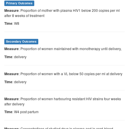
Primary Outcomes
: Proportion of mother with plasma HIV1 below 200 copies per ml
Measure
after 8 weeks of treatment
: W8
Time
Secondary Outcomes
: Proportion of women maintained with monotherapy until delivery,
Measure
: delivery
Time
: Proportion of women with a VL below 50 copies per ml at delivery
Measure
: delivery
Time
: Proportion of women harbouring resistant HIV strains four weeks
Measure
after delivery
: W4 post partum
Time
: Concentrations of studied drug in plasma and in cord-blood
Measure