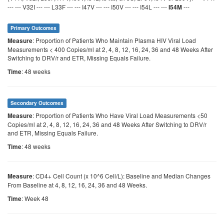
--- --- V32I --- --- L33F --- --- I47V --- --- I50V --- --- I54L --- ---
---
I54M
Primary Outcomes
: Proportion of Patients Who Maintain Plasma HIV Viral Load
Measure
Measurements < 400 Copies/ml at 2, 4, 8, 12, 16, 24, 36 and 48 Weeks After
Switching to DRV/r and ETR, Missing Equals Failure.
: 48 weeks
Time
Secondary Outcomes
: Proportion of Patients Who Have Viral Load Measurements <50
Measure
Copies/ml at 2, 4, 8, 12, 16, 24, 36 and 48 Weeks After Switching to DRV/r
and ETR, Missing Equals Failure.
: 48 weeks
Time
: CD4+ Cell Count (x 10^6 Cell/L): Baseline and Median Changes
Measure
From Baseline at 4, 8, 12, 16, 24, 36 and 48 Weeks.
: Week 48
Time