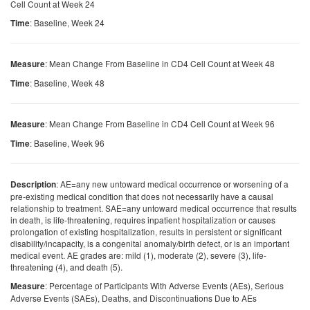
Cell Count at Week 24
: Baseline, Week 24
Time
: Mean Change From Baseline in CD4 Cell Count at Week 48
Measure
: Baseline, Week 48
Time
: Mean Change From Baseline in CD4 Cell Count at Week 96
Measure
: Baseline, Week 96
Time
: AE=any new untoward medical occurrence or worsening of a
Description
pre-existing medical condition that does not necessarily have a causal
relationship to treatment. SAE=any untoward medical occurrence that results
in death, is life-threatening, requires inpatient hospitalization or causes
prolongation of existing hospitalization, results in persistent or significant
disability/incapacity, is a congenital anomaly/birth defect, or is an important
medical event. AE grades are: mild (1), moderate (2), severe (3), life-
threatening (4), and death (5).
: Percentage of Participants With Adverse Events (AEs), Serious
Measure
Adverse Events (SAEs), Deaths, and Discontinuations Due to AEs