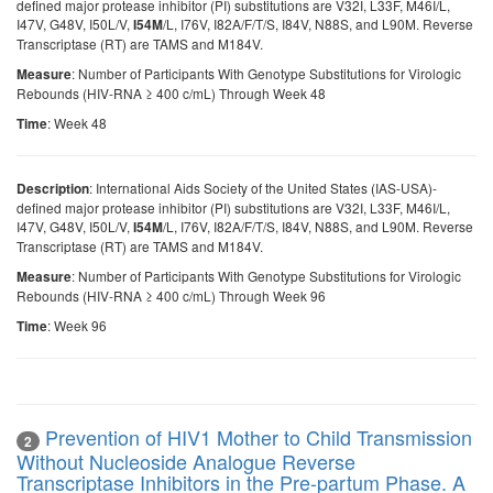
defined major protease inhibitor (PI) substitutions are V32I, L33F, M46I/L,
I47V, G48V, I50L/V,
/L, I76V, I82A/F/T/S, I84V, N88S, and L90M. Reverse
I54M
Transcriptase (RT) are TAMS and M184V.
: Number of Participants With Genotype Substitutions for Virologic
Measure
Rebounds (HIV-RNA ≥ 400 c/mL) Through Week 48
: Week 48
Time
: International Aids Society of the United States (IAS-USA)-
Description
defined major protease inhibitor (PI) substitutions are V32I, L33F, M46I/L,
I47V, G48V, I50L/V,
/L, I76V, I82A/F/T/S, I84V, N88S, and L90M. Reverse
I54M
Transcriptase (RT) are TAMS and M184V.
: Number of Participants With Genotype Substitutions for Virologic
Measure
Rebounds (HIV-RNA ≥ 400 c/mL) Through Week 96
: Week 96
Time
Prevention of HIV1 Mother to Child Transmission
2
Without Nucleoside Analogue Reverse
Transcriptase Inhibitors in the Pre-partum Phase. A