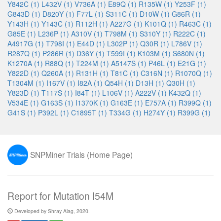
Y842C (1)
L432V (1)
V736A (1)
E89Q (1)
R135W (1)
Y253F (1)
G843D (1)
D820Y (1)
F77L (1)
S311C (1)
D10W (1)
G86R (1)
Y143H (1)
Y143C (1)
R112H (1)
A227G (1)
K101Q (1)
R463C (1)
G85E (1)
L236P (1)
A310V (1)
T798M (1)
S310Y (1)
R222C (1)
A4917G (1)
T798I (1)
E44D (1)
L302P (1)
Q30R (1)
L786V (1)
R287Q (1)
P286R (1)
D36Y (1)
T599I (1)
K103M (1)
S680N (1)
K1270A (1)
R88Q (1)
T224M (1)
A5147S (1)
P46L (1)
E21G (1)
Y822D (1)
Q260A (1)
R131H (1)
T81C (1)
C316N (1)
R1070Q (1)
T1304M (1)
I167V (1)
I82A (1)
Q54H (1)
D13H (1)
Q30H (1)
Y823D (1)
T117S (1)
I84T (1)
L106V (1)
A222V (1)
K432Q (1)
V534E (1)
G163S (1)
I1370K (1)
G163E (1)
E757A (1)
R399Q (1)
G41S (1)
P392L (1)
C1895T (1)
T334G (1)
H274Y (1)
R399G (1)
SNPMiner Trials (Home Page)
Report for Mutation I54M
Developed by Shray Alag, 2020.