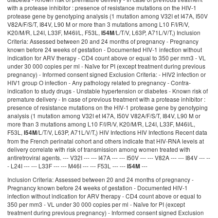
with a protease inhibitor : presence of resistance mutations on the HIV-1
protease gene by genotyping analysis (1 mutation among V32I et I47A, I50V
V82A/F/S/T, I84V, L90 M or more than 3 mutations among L10 F/I/R/V,
K20/M/R, L24I, L33F, M46I/L, F53L,
/L/T/V, L63P, A71L/V/T,) Inclusion
I54M
Criteria: Assessed between 20 and 24 months of pregnancy - Pregnancy
known before 24 weeks of gestation - Documented HIV-1 infection without
indication for ARV therapy - CD4 count above or equal to 350 per mm3 - VL
under 30 000 copies per ml - Naïve for PI (except treatment during previous
pregnancy) - Informed consent signed Exclusion Criteria: - HIV2 infection or
HIV1 group O infection - Any pathology related to pregnancy - Contra-
indication to study drugs - Unstable hypertension or diabetes - Known risk of
premature delivery - In case of previous treatment with a protease inhibitor :
presence of resistance mutations on the HIV-1 protease gene by genotyping
analysis (1 mutation among V32I et I47A, I50V V82A/F/S/T, I84V, L90 M or
more than 3 mutations among L10 F/I/R/V, K20/M/R, L24I, L33F, M46I/L,
F53L,
/L/T/V, L63P, A71L/V/T,) HIV Infections HIV Infections Recent data
I54M
from the French perinatal cohort and others indicate that HIV-RNA levels at
delivery correlate with risk of transmission among women treated with
antiretroviral agents. --- V32I --- --- I47A --- --- I50V --- --- V82A --- --- I84V --- --
- L24I --- --- L33F --- --- M46I --- --- F53L --- ---
---
I54M
Inclusion Criteria: Assessed between 20 and 24 months of pregnancy -
Pregnancy known before 24 weeks of gestation - Documented HIV-1
infection without indication for ARV therapy - CD4 count above or equal to
350 per mm3 - VL under 30 000 copies per ml - Naïve for PI (except
treatment during previous pregnancy) - Informed consent signed Exclusion