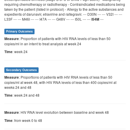
requiring chemotherapy or radiotherapy - Contraindicated medications being
taken by the patient (listed in protocol) - Allergy to the active substances and
expedients of darunavir, etravirine and raltegravir. --- D30N --- --- V32I --- ---
L33F --- --- M46I --- --- I47A --- --- G48V --- --- I50L --- ---
---
I54M
Primary Outcomes
: Proportion of patients with HIV RNA levels of less than 50
Measure
copies/ml in an intent to treat analysis at week 24
: week 24
Time
Secondary Outcomes
: Proportions of patients with HIV RNA levels of less than 50
Measure
copies/ml at week 48, with HIV RNA levels of less than 400 copies/ml at
weeks 24 and 48
: week 24 and 48
Time
: HIV RNA level evolution between baseline and week 48
Measure
: from week 0 to 48
Time