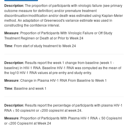
: The proportion of participants with virologic failure (see primary
Description
outcome measure for definition) and/or premature treatment
discontinuation/modification and/or death was estimated using Kaplan-Meier
method. An adaptation of Greenwood's variance estimate was used in
constructing the confidence interval.
: Proportion of Participants With Virologic Failure or Off Study
Measure
Treatment Regimen or Death at or Prior to Week 24
: From start of study treatment to Week 24
Time
: Results report the week 1 change from baseline (week 1 -
Description
baseline) in HIV-1 RNA. Baseline HIV-1 RNA was computed as the mean of
the log10 HIV-1 RNA values at pre-entry and study entry.
: Change in Plasma HIV-1 RNA From Baseline to Week 1
Measure
: Baseline and week 1
Time
: Results report the percentage of participants with plasma HIV-1
Description
RNA < 50 copies/ml or <200 copies/ml at week 24.
: Proportion of Participants With Plasma HIV-1 RNA < 50 Copies/ml
Measure
or <200 Copies/ml at Week 24