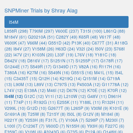
SNPMiner Trials by Shray Alag
I54M
L858R (298)
T790M (297)
V600E (237)
T315I (100)
L861Q (88)
M184V (61)
G20210A (51)
C282Y (49)
K65R (48)
V617F (48)
V600K (47)
V66M (44)
G551D (42)
P13K (40)
C677T (31)
A118G
(28)
I84V (27)
V158M (26)
H63D (24)
V32I (24)
I50V (23)
S768I
(22)
I47V (21)
K103N (20)
L33F (19)
L76V (18)
Y181C (18)
D842V (18)
D816V (17)
S1251N (17)
S1255P (17)
G178R (17)
G1244E (17)
S549R (17)
G1349D (17)
V82A (16)
R117H (16)
T380A (16)
K27M (16)
S549N (16)
G551S (16)
M41L (15)
I54L
(15)
C3435T (15)
Q12H (14)
K219Q (14)
Q151M (14)
G719A
(13)
L90M (13)
L89V (13)
C797S (13)
P4503A (12)
G11778A (12)
L74V (12)
E138A (12)
M46I (12)
D67N (12)
K70E (12)
K70R (12)
I54M (12)
G12C (12)
V11I (12)
L210W (12)
G48V (11)
D961H
(11)
T74P (11)
R192G (11)
E255K (11)
Y188L (11)
R132H (11)
V299L (10)
G12D (10)
G2677T (9)
L265P (9)
V30M (9)
K101E (9)
G1691A (8)
T25W (8)
T215Y (8)
I50L (8)
G12V (8)
M184I (8)
H221Y (8)
Y253H (8)
F317L (7)
V106A (7)
S298P (7)
M230I (7)
L100I (7)
C1236T (7)
V600D (7)
N155H (6)
Y93H (6)
F227C (6)
F359C (6)
V108I (6)
A3243G (6)
G73S (6)
P12A (6)
Q148H (6)