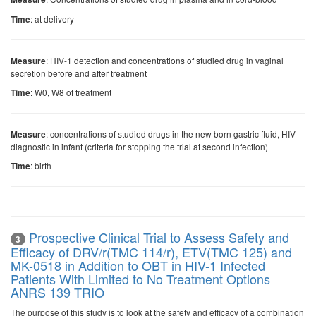
: at delivery
Time
: HIV-1 detection and concentrations of studied drug in vaginal
Measure
secretion before and after treatment
: W0, W8 of treatment
Time
: concentrations of studied drugs in the new born gastric fluid, HIV
Measure
diagnostic in infant (criteria for stopping the trial at second infection)
: birth
Time
Prospective Clinical Trial to Assess Safety and
3
Efficacy of DRV/r(TMC 114/r), ETV(TMC 125) and
MK-0518 in Addition to OBT in HIV-1 Infected
Patients With Limited to No Treatment Options
ANRS 139 TRIO
The purpose of this study is to look at the safety and efficacy of a combination