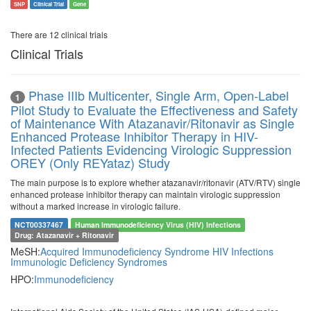
SNP
Clinical Trial
Gene
There are 12 clinical trials
Clinical Trials
Phase IIIb Multicenter, Single Arm, Open-Label
1
Pilot Study to Evaluate the Effectiveness and Safety
of Maintenance With Atazanavir/Ritonavir as Single
Enhanced Protease Inhibitor Therapy in HIV-
Infected Patients Evidencing Virologic Suppression
OREY (Only REYataz) Study
The main purpose is to explore whether atazanavir/ritonavir (ATV/RTV) single
enhanced protease inhibitor therapy can maintain virologic suppression
without a marked increase in virologic failure.
NCT00337467
Human Immunodeficiency Virus (HIV) Infections
Drug: Atazanavir + Ritonavir
MeSH:
Acquired Immunodeficiency Syndrome
HIV Infections
Immunologic Deficiency Syndromes
HPO:
Immunodeficiency