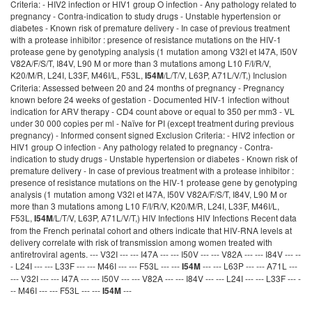
Criteria: - HIV2 infection or HIV1 group O infection - Any pathology related to
pregnancy - Contra-indication to study drugs - Unstable hypertension or
diabetes - Known risk of premature delivery - In case of previous treatment
with a protease inhibitor : presence of resistance mutations on the HIV-1
protease gene by genotyping analysis (1 mutation among V32I et I47A, I50V
V82A/F/S/T, I84V, L90 M or more than 3 mutations among L10 F/I/R/V,
K20/M/R, L24I, L33F, M46I/L, F53L,
/L/T/V, L63P, A71L/V/T,) Inclusion
I54M
Criteria: Assessed between 20 and 24 months of pregnancy - Pregnancy
known before 24 weeks of gestation - Documented HIV-1 infection without
indication for ARV therapy - CD4 count above or equal to 350 per mm3 - VL
under 30 000 copies per ml - Naïve for PI (except treatment during previous
pregnancy) - Informed consent signed Exclusion Criteria: - HIV2 infection or
HIV1 group O infection - Any pathology related to pregnancy - Contra-
indication to study drugs - Unstable hypertension or diabetes - Known risk of
premature delivery - In case of previous treatment with a protease inhibitor :
presence of resistance mutations on the HIV-1 protease gene by genotyping
analysis (1 mutation among V32I et I47A, I50V V82A/F/S/T, I84V, L90 M or
more than 3 mutations among L10 F/I/R/V, K20/M/R, L24I, L33F, M46I/L,
F53L,
/L/T/V, L63P, A71L/V/T,) HIV Infections HIV Infections Recent data
I54M
from the French perinatal cohort and others indicate that HIV-RNA levels at
delivery correlate with risk of transmission among women treated with
antiretroviral agents. --- V32I --- --- I47A --- --- I50V --- --- V82A --- --- I84V --- --
- L24I --- --- L33F --- --- M46I --- --- F53L --- ---
--- --- L63P --- --- A71L ---
I54M
--- V32I --- --- I47A --- --- I50V --- --- V82A --- --- I84V --- --- L24I --- --- L33F --- -
-- M46I --- --- F53L --- ---
---
I54M