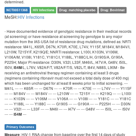
determined.
NCT00511368
HIV Infections
Drug: matching placebo
Drug: Bevirimat
MeSH:
HIV Infections
- Have documented evidence of genotypic resistance in their medical records
(at screening) or have resistance at screening by genotype to any major
mutation from the IAS-USA list of resistance drug mutations, defined as: NRTI
resistance: M41L, K65R, D67N, K70R, K70E, L74V, Y115F, M184V, M184V/I,
L210W, T215Y/F, K219Q/E; NNRTI resistance: L100I, K103N, V106M,
V106A/M, V108I, Y181C, Y181C/I, Y188L, Y188C/L/H, G190S/A, G190A,
P225H; Major PI resistance: D30N, V32I, L33F, M46I/L, I47V/A, G48V, I50L,
I50V,
/L, L76V, V82A/F/T, V82A/F/T/S, V82L/T, I84V, N88S, L90M - Be
I54M
receiving an antiretroviral therapy regimen containing at least 3 drugs
(regimens containing ritonavir must not exceed a total daily dose of 400 mg)
which has been unchanged for at least 8 weeks prior to initial screening. ---
M41L --- --- K65R --- --- D67N --- --- K70R --- --- K70E --- --- L74V --- --- Y115F
--- --- M184V --- --- M184V --- --- L210W --- --- T215Y --- --- K219Q --- --- L100I
--- --- K103N --- --- V106M --- --- V106A --- --- V108I --- --- Y181C --- --- Y181C
--- --- Y188L --- --- Y188C --- --- G190S --- --- G190A --- --- P225H --- --- D30N
--- --- V32I --- --- L33F --- --- M46I --- --- I47V --- --- G48V --- --- I50L --- --- I50V
--- ---
---
I54M
Primary Outcomes
: HIV-1 RNA change from baseline over the first 14 days of study
Measure