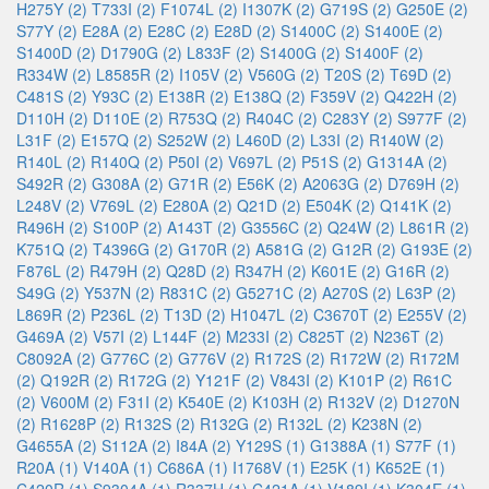
H275Y (2)
T733I (2)
F1074L (2)
I1307K (2)
G719S (2)
G250E (2)
S77Y (2)
E28A (2)
E28C (2)
E28D (2)
S1400C (2)
S1400E (2)
S1400D (2)
D1790G (2)
L833F (2)
S1400G (2)
S1400F (2)
R334W (2)
L8585R (2)
I105V (2)
V560G (2)
T20S (2)
T69D (2)
C481S (2)
Y93C (2)
E138R (2)
E138Q (2)
F359V (2)
Q422H (2)
D110H (2)
D110E (2)
R753Q (2)
R404C (2)
C283Y (2)
S977F (2)
L31F (2)
E157Q (2)
S252W (2)
L460D (2)
L33I (2)
R140W (2)
R140L (2)
R140Q (2)
P50I (2)
V697L (2)
P51S (2)
G1314A (2)
S492R (2)
G308A (2)
G71R (2)
E56K (2)
A2063G (2)
D769H (2)
L248V (2)
V769L (2)
E280A (2)
Q21D (2)
E504K (2)
Q141K (2)
R496H (2)
S100P (2)
A143T (2)
G3556C (2)
Q24W (2)
L861R (2)
K751Q (2)
T4396G (2)
G170R (2)
A581G (2)
G12R (2)
G193E (2)
F876L (2)
R479H (2)
Q28D (2)
R347H (2)
K601E (2)
G16R (2)
S49G (2)
Y537N (2)
R831C (2)
G5271C (2)
A270S (2)
L63P (2)
L869R (2)
P236L (2)
T13D (2)
H1047L (2)
C3670T (2)
E255V (2)
G469A (2)
V57I (2)
L144F (2)
M233I (2)
C825T (2)
N236T (2)
C8092A (2)
G776C (2)
G776V (2)
R172S (2)
R172W (2)
R172M
(2)
Q192R (2)
R172G (2)
Y121F (2)
V843I (2)
K101P (2)
R61C
(2)
V600M (2)
F31I (2)
K540E (2)
K103H (2)
R132V (2)
D1270N
(2)
R1628P (2)
R132S (2)
R132G (2)
R132L (2)
K238N (2)
G4655A (2)
S112A (2)
I84A (2)
Y129S (1)
G1388A (1)
S77F (1)
R20A (1)
V140A (1)
C686A (1)
I1768V (1)
E25K (1)
K652E (1)