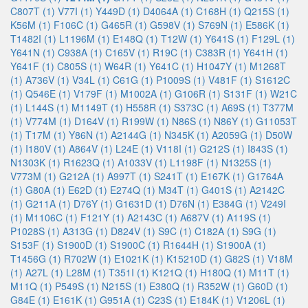
C807T (1)
V77I (1)
Y449D (1)
D4064A (1)
C168H (1)
Q215S (1)
K56M (1)
F106C (1)
G465R (1)
G598V (1)
S769N (1)
E586K (1)
T1482I (1)
L1196M (1)
E148Q (1)
T12W (1)
Y641S (1)
F129L (1)
Y641N (1)
C938A (1)
C165V (1)
R19C (1)
C383R (1)
Y641H (1)
Y641F (1)
C805S (1)
W64R (1)
Y641C (1)
H1047Y (1)
M1268T
(1)
A736V (1)
V34L (1)
C61G (1)
P1009S (1)
V481F (1)
S1612C
(1)
Q546E (1)
V179F (1)
M1002A (1)
G106R (1)
S131F (1)
W21C
(1)
L144S (1)
M1149T (1)
H558R (1)
S373C (1)
A69S (1)
T377M
(1)
V774M (1)
D164V (1)
R199W (1)
N86S (1)
N86Y (1)
G11053T
(1)
T17M (1)
Y86N (1)
A2144G (1)
N345K (1)
A2059G (1)
D50W
(1)
I180V (1)
A864V (1)
L24E (1)
V118I (1)
G212S (1)
I843S (1)
N1303K (1)
R1623Q (1)
A1033V (1)
L1198F (1)
N1325S (1)
V773M (1)
G212A (1)
A997T (1)
S241T (1)
E167K (1)
G1764A
(1)
G80A (1)
E62D (1)
E274Q (1)
M34T (1)
G401S (1)
A2142C
(1)
G211A (1)
D76Y (1)
G1631D (1)
D76N (1)
E384G (1)
V249I
(1)
M1106C (1)
F121Y (1)
A2143C (1)
A687V (1)
A119S (1)
P1028S (1)
A313G (1)
D824V (1)
S9C (1)
C182A (1)
S9G (1)
S153F (1)
S1900D (1)
S1900C (1)
R1644H (1)
S1900A (1)
T1456G (1)
R702W (1)
E1021K (1)
K15210D (1)
G82S (1)
V18M
(1)
A27L (1)
L28M (1)
T351I (1)
K121Q (1)
H180Q (1)
M11T (1)
M11Q (1)
P549S (1)
N215S (1)
E380Q (1)
R352W (1)
G60D (1)
G84E (1)
E161K (1)
G951A (1)
C23S (1)
E184K (1)
V1206L (1)