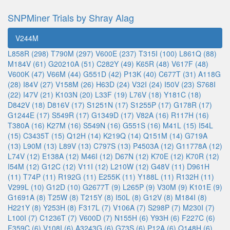
SNPMiner Trials by Shray Alag
V244M
L858R (298)
T790M (297)
V600E (237)
T315I (100)
L861Q (88)
M184V (61)
G20210A (51)
C282Y (49)
K65R (48)
V617F (48)
V600K (47)
V66M (44)
G551D (42)
P13K (40)
C677T (31)
A118G
(28)
I84V (27)
V158M (26)
H63D (24)
V32I (24)
I50V (23)
S768I
(22)
I47V (21)
K103N (20)
L33F (19)
L76V (18)
Y181C (18)
D842V (18)
D816V (17)
S1251N (17)
S1255P (17)
G178R (17)
G1244E (17)
S549R (17)
G1349D (17)
V82A (16)
R117H (16)
T380A (16)
K27M (16)
S549N (16)
G551S (16)
M41L (15)
I54L
(15)
C3435T (15)
Q12H (14)
K219Q (14)
Q151M (14)
G719A
(13)
L90M (13)
L89V (13)
C797S (13)
P4503A (12)
G11778A (12)
L74V (12)
E138A (12)
M46I (12)
D67N (12)
K70E (12)
K70R (12)
I54M (12)
G12C (12)
V11I (12)
L210W (12)
G48V (11)
D961H
(11)
T74P (11)
R192G (11)
E255K (11)
Y188L (11)
R132H (11)
V299L (10)
G12D (10)
G2677T (9)
L265P (9)
V30M (9)
K101E (9)
G1691A (8)
T25W (8)
T215Y (8)
I50L (8)
G12V (8)
M184I (8)
H221Y (8)
Y253H (8)
F317L (7)
V106A (7)
S298P (7)
M230I (7)
L100I (7)
C1236T (7)
V600D (7)
N155H (6)
Y93H (6)
F227C (6)
F359C (6)
V108I (6)
A3243G (6)
G73S (6)
P12A (6)
Q148H (6)