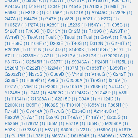
C420R (1)
S9304A (1)
R337H (1)
C421A (1)
V189I (1)
K304E (1)
A7445G (1)
D19H (1)
L304P (1)
Y454S (1)
A133S (1)
M9T (1)
P596L (1)
E318D (1)
C1156Y (1)
N171K (1)
A7445C (1)
V82F (1)
G47A (1)
R447H (1)
G47E (1)
V82L (1)
A92T (1)
E27Q (1)
F1052V (1)
P27A (1)
A289T (1)
L523S (1)
H54Y (1)
T1095C (1)
S428F (1)
R400C (1)
D313Y (1)
Q12M (1)
R139C (1)
A393T (1)
W719R (1)
T66A (1)
T66K (1)
T862I (1)
T66I (1)
G49A (1)
R48G
(1)
H58C (1)
I104F (1)
D203E (1)
T40S (1)
D312N (1)
G276T (1)
R200W (1)
I1171N (1)
Q14D (1)
S1400K (1)
R115G (1)
F17L (1)
A71T (1)
S339F (1)
A71L (1)
F317V (1)
F317S (1)
G20201A (1)
F317C (1)
G2545R (1)
C377T (1)
S9346A (1)
P243R (1)
R25L (1)
L528M (1)
Q222R (1)
I22M (1)
I107M (1)
C1858T (1)
L859R (1)
G2032R (1)
N375S (1)
G389D (1)
V148I (1)
V148G (1)
C242T (1)
G389R (1)
H369P (1)
A98S (1)
G2500A (1)
T69S (1)
I349V (1)
I107V (1)
V561D (1)
P200T (1)
G1051A (1)
Y93F (1)
Y414C (1)
Y1248H (1)
L74M (1)
P4502C (1)
Y1248C (1)
Y1248D (1)
V89L
(1)
T164I (1)
G1628A (1)
A2215D (1)
C94A (1)
H1124D (1)
E200K (1)
I305F (1)
N682S (1)
T1010I (1)
I655V (1)
R885H (1)
R776H (1)
G7444A (1)
R776G (1)
E354Q (1)
A21443C (1)
R620W (1)
A54T (1)
D594G (1)
T49A (1)
F116Y (1)
G205S (1)
R535H (1)
I767M (1)
L55M (1)
E571K (1)
L55R (1)
M2540A (1)
E92K (1)
G238A (1)
E6V (1)
K509I (1)
V21I (1)
G699A (1)
V167F
(1)
G118R (1)
L33P (1)
M66V (1)
D61804R (1)
R849W (1)
V762A