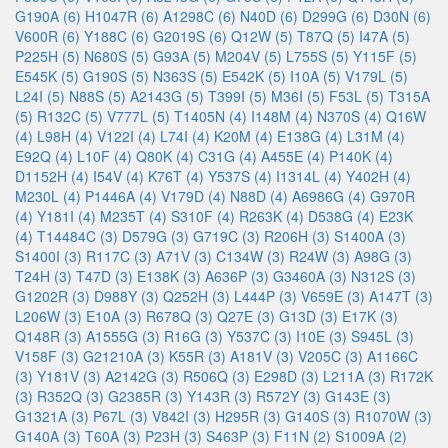
G190A (6)
H1047R (6)
A1298C (6)
N40D (6)
D299G (6)
D30N (6)
V600R (6)
Y188C (6)
G2019S (6)
Q12W (5)
T87Q (5)
I47A (5)
P225H (5)
N680S (5)
G93A (5)
M204V (5)
L755S (5)
Y115F (5)
E545K (5)
G190S (5)
N363S (5)
E542K (5)
I10A (5)
V179L (5)
L24I (5)
N88S (5)
A2143G (5)
T399I (5)
M36I (5)
F53L (5)
T315A
(5)
R132C (5)
V777L (5)
T1405N (4)
I148M (4)
N370S (4)
Q16W
(4)
L98H (4)
V122I (4)
L74I (4)
K20M (4)
E138G (4)
L31M (4)
E92Q (4)
L10F (4)
Q80K (4)
C31G (4)
A455E (4)
P140K (4)
D1152H (4)
I54V (4)
K76T (4)
Y537S (4)
I1314L (4)
Y402H (4)
M230L (4)
P1446A (4)
V179D (4)
N88D (4)
A6986G (4)
G970R
(4)
Y181I (4)
M235T (4)
S310F (4)
R263K (4)
D538G (4)
E23K
(4)
T14484C (3)
D579G (3)
G719C (3)
R206H (3)
S1400A (3)
S1400I (3)
R117C (3)
A71V (3)
C134W (3)
R24W (3)
A98G (3)
T24H (3)
T47D (3)
E138K (3)
A636P (3)
G3460A (3)
N312S (3)
G1202R (3)
D988Y (3)
Q252H (3)
L444P (3)
V659E (3)
A147T (3)
L206W (3)
E10A (3)
R678Q (3)
Q27E (3)
G13D (3)
E17K (3)
Q148R (3)
A1555G (3)
R16G (3)
Y537C (3)
I10E (3)
S945L (3)
V158F (3)
G21210A (3)
K55R (3)
A181V (3)
V205C (3)
A1166C
(3)
Y181V (3)
A2142G (3)
R506Q (3)
E298D (3)
L211A (3)
R172K
(3)
R352Q (3)
G2385R (3)
Y143R (3)
R572Y (3)
G143E (3)
G1321A (3)
P67L (3)
V842I (3)
H295R (3)
G140S (3)
R1070W (3)
G140A (3)
T60A (3)
P23H (3)
S463P (3)
F11N (2)
S1009A (2)