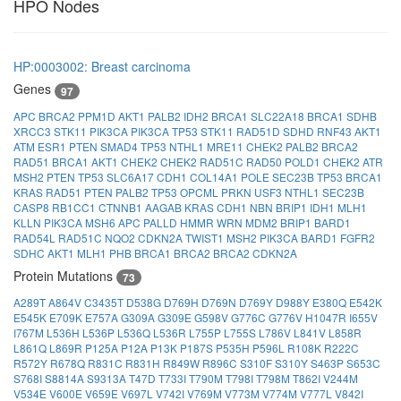
HPO Nodes
HP:0003002: Breast carcinoma
Genes
97
APC
BRCA2
PPM1D
AKT1
PALB2
IDH2
BRCA1
SLC22A18
BRCA1
SDHB
XRCC3
STK11
PIK3CA
PIK3CA
TP53
STK11
RAD51D
SDHD
RNF43
AKT1
ATM
ESR1
PTEN
SMAD4
TP53
NTHL1
MRE11
CHEK2
PALB2
BRCA2
RAD51
BRCA1
AKT1
CHEK2
CHEK2
RAD51C
RAD50
POLD1
CHEK2
ATR
MSH2
PTEN
TP53
SLC6A17
CDH1
COL14A1
POLE
SEC23B
TP53
BRCA1
KRAS
RAD51
PTEN
PALB2
TP53
OPCML
PRKN
USF3
NTHL1
SEC23B
CASP8
RB1CC1
CTNNB1
AAGAB
KRAS
CDH1
NBN
BRIP1
IDH1
MLH1
KLLN
PIK3CA
MSH6
APC
PALLD
HMMR
WRN
MDM2
BRIP1
BARD1
RAD54L
RAD51C
NQO2
CDKN2A
TWIST1
MSH2
PIK3CA
BARD1
FGFR2
SDHC
AKT1
MLH1
PHB
BRCA1
BRCA2
BRCA2
CDKN2A
Protein Mutations
73
A289T
A864V
C3435T
D538G
D769H
D769N
D769Y
D988Y
E380Q
E542K
E545K
E709K
E757A
G309A
G309E
G598V
G776C
G776V
H1047R
I655V
I767M
L536H
L536P
L536Q
L536R
L755P
L755S
L786V
L841V
L858R
L861Q
L869R
P125A
P12A
P13K
P187S
P535H
P596L
R108K
R222C
R572Y
R678Q
R831C
R831H
R849W
R896C
S310F
S310Y
S463P
S653C
S768I
S8814A
S9313A
T47D
T733I
T790M
T798I
T798M
T862I
V244M
V534E
V600E
V659E
V697L
V742I
V769M
V773M
V774M
V777L
V842I