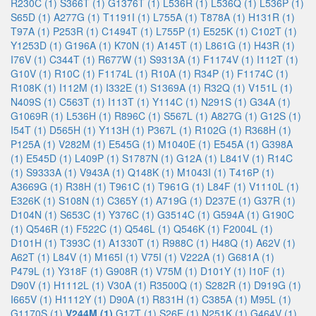
R230C (1)
S366T (1)
G1376T (1)
L536R (1)
L536Q (1)
L536P (1)
S65D (1)
A277G (1)
T1191I (1)
L755A (1)
T878A (1)
H131R (1)
T97A (1)
P253R (1)
C1494T (1)
L755P (1)
E525K (1)
C102T (1)
Y1253D (1)
G196A (1)
K70N (1)
A145T (1)
L861G (1)
H43R (1)
I76V (1)
C344T (1)
R677W (1)
S9313A (1)
F1174V (1)
I112T (1)
G10V (1)
R10C (1)
F1174L (1)
R10A (1)
R34P (1)
F1174C (1)
R108K (1)
I112M (1)
I332E (1)
S1369A (1)
R32Q (1)
V151L (1)
N409S (1)
C563T (1)
I113T (1)
Y114C (1)
N291S (1)
G34A (1)
G1069R (1)
L536H (1)
R896C (1)
S567L (1)
A827G (1)
G12S (1)
I54T (1)
D565H (1)
Y113H (1)
P367L (1)
R102G (1)
R368H (1)
P125A (1)
V282M (1)
E545G (1)
M1040E (1)
E545A (1)
G398A
(1)
E545D (1)
L409P (1)
S1787N (1)
G12A (1)
L841V (1)
R14C
(1)
S9333A (1)
V943A (1)
Q148K (1)
M1043I (1)
T416P (1)
A3669G (1)
R38H (1)
T961C (1)
T961G (1)
L84F (1)
V1110L (1)
E326K (1)
S108N (1)
C365Y (1)
A719G (1)
D237E (1)
G37R (1)
D104N (1)
S653C (1)
Y376C (1)
G3514C (1)
G594A (1)
G190C
(1)
Q546R (1)
F522C (1)
Q546L (1)
Q546K (1)
F2004L (1)
D101H (1)
T393C (1)
A1330T (1)
R988C (1)
H48Q (1)
A62V (1)
A62T (1)
L84V (1)
M165I (1)
V75I (1)
V222A (1)
G681A (1)
P479L (1)
Y318F (1)
G908R (1)
V75M (1)
D101Y (1)
I10F (1)
D90V (1)
H1112L (1)
V30A (1)
R3500Q (1)
S282R (1)
D919G (1)
I665V (1)
H1112Y (1)
D90A (1)
R831H (1)
C385A (1)
M95L (1)
G1170S (1)
V244M (1)
G17T (1)
S26E (1)
N251K (1)
G464V (1)