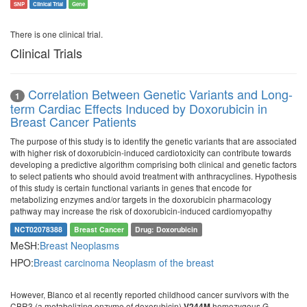
SNP
Clinical Trial
Gene
There is one clinical trial.
Clinical Trials
Correlation Between Genetic Variants and Long-
1
term Cardiac Effects Induced by Doxorubicin in
Breast Cancer Patients
The purpose of this study is to identify the genetic variants that are associated
with higher risk of doxorubicin-induced cardiotoxicity can contribute towards
developing a predictive algorithm comprising both clinical and genetic factors
to select patients who should avoid treatment with anthracyclines. Hypothesis
of this study is certain functional variants in genes that encode for
metabolizing enzymes and/or targets in the doxorubicin pharmacology
pathway may increase the risk of doxorubicin-induced cardiomyopathy
NCT02078388
Breast Cancer
Drug: Doxorubicin
MeSH:
Breast Neoplasms
HPO:
Breast carcinoma
Neoplasm of the breast
However, Blanco et al recently reported childhood cancer survivors with the
CBR3 (a metabolizing enzyme of doxorubicin)
homozygous G
V244M