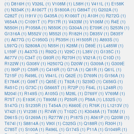
(1)
D816H (1)
V326L (1)
V108M (1)
L58H (1)
V411L (1)
E158K
(1)
N334K (1)
A1067T (1)
S1800A (1)
G894T (1)
G202A (1)
C282T (1)
I191V (1)
G435A (1)
K1060T (1)
A10H (1)
R272G (1)
V654A (1)
C1091T (1)
P317R (1)
V433M (1)
V106M (1)
R4E (1)
N550H (1)
P1058A (1)
N550K (1)
G304A (1)
E709K (1)
S253N (1)
G1316A (1)
M552V (1)
M552I (1)
R182H (1)
D835V (1)
D835Y
(1)
A677G (1)
C1950G (1)
P535H (1)
H1505R (1)
A893S (1)
L597Q (1)
S2808A (1)
N55H (1)
K28M (1)
D89E (1)
L485W (1)
L159F (1)
A437G (1)
R92Q (1)
V29C (1)
L38V (1)
G135C (1)
A677V (1)
C34T (1)
G93R (1)
R270H (1)
V321A (1)
C10D (1)
R122W (1)
G308V (1)
H2507Q (1)
D20W (1)
G309A (1)
G309E
(1)
I90P (1)
C59R (1)
C416R (1)
G71A (1)
Q61R (1)
Q61L (1)
T215F (1)
R498L (1)
V941L (1)
Q62E (1)
D769N (1)
G156A (1)
E1784K (1)
G98T (1)
Q65E (1)
T92A (1)
S239D (1)
C656G (1)
R451C (1)
G73C (1)
G5665T (1)
R72P (1)
F64L (1)
L248R (1)
M204I (1)
R149S (1)
A105G (1)
M28L (1)
D769Y (1)
V769M (1)
R75T (1)
E193K (1)
T890M (1)
P250R (1)
P58A (1)
L532S (1)
S147G (1)
S1235R (1)
T454A (1)
K660E (1)
R76K (1)
L1213V (1)
V742I (1)
V1238I (1)
R74W (1)
T102C (1)
K3048A (1)
T93M (1)
D961S (1)
G1269A (1)
R277W (1)
P187S (1)
A561P (1)
Q20W (1)
T674I (1)
S8814A (1)
V90I (1)
C325G (1)
Q188R (1)
R30H (1)
C785T (1)
S100A (1)
R496L (1)
G174S (1)
P11A (1)
G1049R (1)