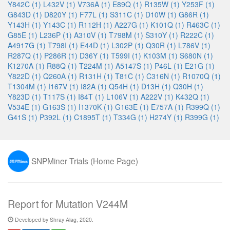
Y842C (1)
L432V (1)
V736A (1)
E89Q (1)
R135W (1)
Y253F (1)
G843D (1)
D820Y (1)
F77L (1)
S311C (1)
D10W (1)
G86R (1)
Y143H (1)
Y143C (1)
R112H (1)
A227G (1)
K101Q (1)
R463C (1)
G85E (1)
L236P (1)
A310V (1)
T798M (1)
S310Y (1)
R222C (1)
A4917G (1)
T798I (1)
E44D (1)
L302P (1)
Q30R (1)
L786V (1)
R287Q (1)
P286R (1)
D36Y (1)
T599I (1)
K103M (1)
S680N (1)
K1270A (1)
R88Q (1)
T224M (1)
A5147S (1)
P46L (1)
E21G (1)
Y822D (1)
Q260A (1)
R131H (1)
T81C (1)
C316N (1)
R1070Q (1)
T1304M (1)
I167V (1)
I82A (1)
Q54H (1)
D13H (1)
Q30H (1)
Y823D (1)
T117S (1)
I84T (1)
L106V (1)
A222V (1)
K432Q (1)
V534E (1)
G163S (1)
I1370K (1)
G163E (1)
E757A (1)
R399Q (1)
G41S (1)
P392L (1)
C1895T (1)
T334G (1)
H274Y (1)
R399G (1)
SNPMiner Trials (Home Page)
Report for Mutation V244M
Developed by Shray Alag, 2020.