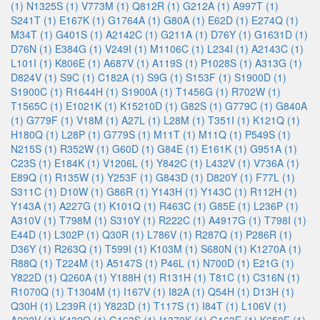
(1)
N1325S (1)
V773M (1)
Q812R (1)
G212A (1)
A997T (1)
S241T (1)
E167K (1)
G1764A (1)
G80A (1)
E62D (1)
E274Q (1)
M34T (1)
G401S (1)
A2142C (1)
G211A (1)
D76Y (1)
G1631D (1)
D76N (1)
E384G (1)
V249I (1)
M1106C (1)
L234I (1)
A2143C (1)
L101I (1)
K806E (1)
A687V (1)
A119S (1)
P1028S (1)
A313G (1)
D824V (1)
S9C (1)
C182A (1)
S9G (1)
S153F (1)
S1900D (1)
S1900C (1)
R1644H (1)
S1900A (1)
T1456G (1)
R702W (1)
T1565C (1)
E1021K (1)
K15210D (1)
G82S (1)
G779C (1)
G840A
(1)
G779F (1)
V18M (1)
A27L (1)
L28M (1)
T351I (1)
K121Q (1)
H180Q (1)
L28P (1)
G779S (1)
M11T (1)
M11Q (1)
P549S (1)
N215S (1)
R352W (1)
G60D (1)
G84E (1)
E161K (1)
G951A (1)
C23S (1)
E184K (1)
V1206L (1)
Y842C (1)
L432V (1)
V736A (1)
E89Q (1)
R135W (1)
Y253F (1)
G843D (1)
D820Y (1)
F77L (1)
S311C (1)
D10W (1)
G86R (1)
Y143H (1)
Y143C (1)
R112H (1)
Y143A (1)
A227G (1)
K101Q (1)
R463C (1)
G85E (1)
L236P (1)
A310V (1)
T798M (1)
S310Y (1)
R222C (1)
A4917G (1)
T798I (1)
E44D (1)
L302P (1)
Q30R (1)
L786V (1)
R287Q (1)
P286R (1)
D36Y (1)
R263Q (1)
T599I (1)
K103M (1)
S680N (1)
K1270A (1)
R88Q (1)
T224M (1)
A5147S (1)
P46L (1)
N700D (1)
E21G (1)
Y822D (1)
Q260A (1)
Y188H (1)
R131H (1)
T81C (1)
C316N (1)
R1070Q (1)
T1304M (1)
I167V (1)
I82A (1)
Q54H (1)
D13H (1)
Q30H (1)
L239R (1)
Y823D (1)
T117S (1)
I84T (1)
L106V (1)