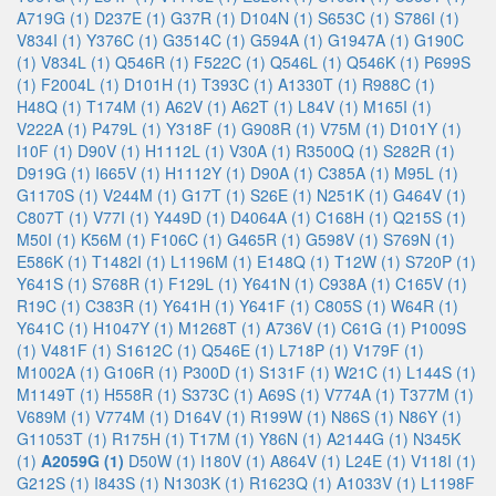
A719G (1)
D237E (1)
G37R (1)
D104N (1)
S653C (1)
S786I (1)
V834I (1)
Y376C (1)
G3514C (1)
G594A (1)
G1947A (1)
G190C
(1)
V834L (1)
Q546R (1)
F522C (1)
Q546L (1)
Q546K (1)
P699S
(1)
F2004L (1)
D101H (1)
T393C (1)
A1330T (1)
R988C (1)
H48Q (1)
T174M (1)
A62V (1)
A62T (1)
L84V (1)
M165I (1)
V222A (1)
P479L (1)
Y318F (1)
G908R (1)
V75M (1)
D101Y (1)
I10F (1)
D90V (1)
H1112L (1)
V30A (1)
R3500Q (1)
S282R (1)
D919G (1)
I665V (1)
H1112Y (1)
D90A (1)
C385A (1)
M95L (1)
G1170S (1)
V244M (1)
G17T (1)
S26E (1)
N251K (1)
G464V (1)
C807T (1)
V77I (1)
Y449D (1)
D4064A (1)
C168H (1)
Q215S (1)
M50I (1)
K56M (1)
F106C (1)
G465R (1)
G598V (1)
S769N (1)
E586K (1)
T1482I (1)
L1196M (1)
E148Q (1)
T12W (1)
S720P (1)
Y641S (1)
S768R (1)
F129L (1)
Y641N (1)
C938A (1)
C165V (1)
R19C (1)
C383R (1)
Y641H (1)
Y641F (1)
C805S (1)
W64R (1)
Y641C (1)
H1047Y (1)
M1268T (1)
A736V (1)
C61G (1)
P1009S
(1)
V481F (1)
S1612C (1)
Q546E (1)
L718P (1)
V179F (1)
M1002A (1)
G106R (1)
P300D (1)
S131F (1)
W21C (1)
L144S (1)
M1149T (1)
H558R (1)
S373C (1)
A69S (1)
V774A (1)
T377M (1)
V689M (1)
V774M (1)
D164V (1)
R199W (1)
N86S (1)
N86Y (1)
G11053T (1)
R175H (1)
T17M (1)
Y86N (1)
A2144G (1)
N345K
(1)
A2059G (1)
D50W (1)
I180V (1)
A864V (1)
L24E (1)
V118I (1)
G212S (1)
I843S (1)
N1303K (1)
R1623Q (1)
A1033V (1)
L1198F