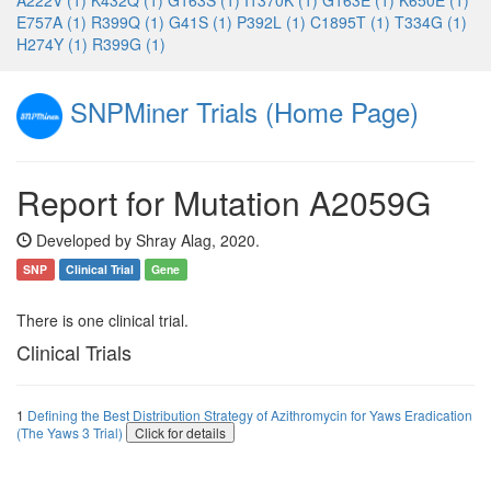
A222V (1)
K432Q (1)
G163S (1)
I1370K (1)
G163E (1)
K650E (1)
E757A (1)
R399Q (1)
G41S (1)
P392L (1)
C1895T (1)
T334G (1)
H274Y (1)
R399G (1)
SNPMiner Trials (Home Page)
Report for Mutation A2059G
Developed by Shray Alag, 2020.
SNP
Clinical Trial
Gene
There is one clinical trial.
Clinical Trials
1
Defining the Best Distribution Strategy of Azithromycin for Yaws Eradication
(The Yaws 3 Trial)
Click for details