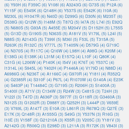
(6)
Y93H (6)
F359C (6)
V108I (6)
A3243G (6)
G73S (6)
P12A (6)
Y115F (6)
E545K (6)
Q148H (6)
Y537S (6)
E542K (6)
I10A (6)
M230L (6)
H1047R (6)
N40D (6)
D299G (6)
D30N (6)
M235T (6)
D538G (6)
Q12W (5)
I148M (5)
T87Q (5)
I47A (5)
L74I (5)
E92Q
(5)
N680S (5)
G93A (5)
A455E (5)
M204V (5)
D1152H (5)
L755S
(5)
G13D (5)
G190S (5)
N363S (5)
A181V (5)
V179L (5)
L24I (5)
N88S (5)
A2143G (5)
T399I (5)
M36I (5)
F53L (5)
T315A (5)
R263K (5)
R132C (5)
V777L (5)
T1405N (4)
D579G (4)
G719C
(4)
N370S (4)
R117C (4)
Q16W (4)
L98H (4)
A98G (4)
K20M (4)
E138G (4)
E138K (4)
L31M (4)
E157Q (4)
L10F (4)
Q80K (4)
C31G (4)
L206W (4)
P140K (4)
I54V (4)
K76T (4)
Y537C (4)
I1314L (4)
S945L (4)
Y402H (4)
P1446A (4)
V179D (4)
N88D (4)
A6986G (4)
N236T (4)
A1166C (4)
G970R (4)
Y181I (4)
R352Q
(4)
G2385R (4)
S310F (4)
P67L (4)
R1070W (4)
G140A (4)
E23K
(4)
S463P (4)
T14484C (3)
G719S (3)
R206H (3)
S1400A (3)
S1400I (3)
A71V (3)
C134W (3)
R24W (3)
C481S (3)
T24H (3)
V122I (3)
T47D (3)
A636P (3)
S977F (3)
G118R (3)
G3460A (3)
N312S (3)
G1202R (3)
D988Y (3)
Q252H (3)
L444P (3)
V659E
(3)
V769L (3)
A147T (3)
E10A (3)
L861R (3)
R678Q (3)
Q27E (3)
E17K (3)
Q148R (3)
A1555G (3)
S49G (3)
Y537N (3)
R16G (3)
I10E (3)
V158F (3)
G21210A (3)
K55R (3)
V205C (3)
Y181V (3)
A2142G (3)
R506Q (3)
E298D (3)
L211A (3)
R172K (3)
V843I (3)