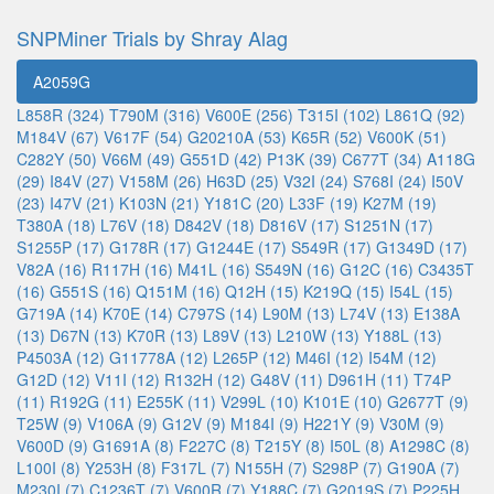
SNPMiner Trials by Shray Alag
A2059G
L858R (324)
T790M (316)
V600E (256)
T315I (102)
L861Q (92)
M184V (67)
V617F (54)
G20210A (53)
K65R (52)
V600K (51)
C282Y (50)
V66M (49)
G551D (42)
P13K (39)
C677T (34)
A118G
(29)
I84V (27)
V158M (26)
H63D (25)
V32I (24)
S768I (24)
I50V
(23)
I47V (21)
K103N (21)
Y181C (20)
L33F (19)
K27M (19)
T380A (18)
L76V (18)
D842V (18)
D816V (17)
S1251N (17)
S1255P (17)
G178R (17)
G1244E (17)
S549R (17)
G1349D (17)
V82A (16)
R117H (16)
M41L (16)
S549N (16)
G12C (16)
C3435T
(16)
G551S (16)
Q151M (16)
Q12H (15)
K219Q (15)
I54L (15)
G719A (14)
K70E (14)
C797S (14)
L90M (13)
L74V (13)
E138A
(13)
D67N (13)
K70R (13)
L89V (13)
L210W (13)
Y188L (13)
P4503A (12)
G11778A (12)
L265P (12)
M46I (12)
I54M (12)
G12D (12)
V11I (12)
R132H (12)
G48V (11)
D961H (11)
T74P
(11)
R192G (11)
E255K (11)
V299L (10)
K101E (10)
G2677T (9)
T25W (9)
V106A (9)
G12V (9)
M184I (9)
H221Y (9)
V30M (9)
V600D (9)
G1691A (8)
F227C (8)
T215Y (8)
I50L (8)
A1298C (8)
L100I (8)
Y253H (8)
F317L (7)
N155H (7)
S298P (7)
G190A (7)
M230I (7)
C1236T (7)
V600R (7)
Y188C (7)
G2019S (7)
P225H