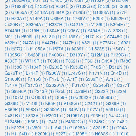
(2)
V600M (2)
F31I (2)
K540E (2)
K103H (2)
R132V (2)
D1270N
(2)
R1628P (2)
R132S (2)
V534E (2)
R132G (2)
R132L (2)
K238N
(2)
G4655A (2)
S112A (2)
I84A (2)
Y129S (1)
G1388A (1)
S77F
(1)
R20A (1)
V140A (1)
C686A (1)
I1768V (1)
E25K (1)
K652E (1)
C420R (1)
S9304A (1)
R337H (1)
C421A (1)
V189I (1)
K304E (1)
A7445G (1)
D19H (1)
L304P (1)
Q36W (1)
Y454S (1)
A133S (1)
M9T (1)
P596L (1)
E318D (1)
C1156Y (1)
N171K (1)
A7445C (1)
V82F (1)
G47A (1)
R447H (1)
G47E (1)
V82L (1)
R776C (1)
A92T
(1)
E27Q (1)
F1052V (1)
P27A (1)
A289T (1)
L523S (1)
H54Y (1)
T1095C (1)
S428F (1)
R400C (1)
D313Y (1)
Q12M (1)
R139C (1)
A393T (1)
W719R (1)
T66K (1)
T862I (1)
T66I (1)
G49A (1)
R48G
(1)
H58C (1)
I104F (1)
D203E (1)
K656E (1)
T40S (1)
D312N (1)
G276T (1)
L747P (1)
R200W (1)
L747S (1)
I1171N (1)
Q14D (1)
S1400K (1)
R115G (1)
F17L (1)
A71T (1)
S339F (1)
A71L (1)
F317V (1)
F317S (1)
G20201A (1)
F317C (1)
G2545R (1)
C377T
(1)
S9346A (1)
P243R (1)
R25L (1)
L528M (1)
Q222R (1)
I22M
(1)
I107M (1)
C1858T (1)
L859R (1)
G2032R (1)
A859S (1)
G389D (1)
V148I (1)
K65E (1)
V148G (1)
C242T (1)
G389R (1)
H369P (1)
A98S (1)
G2500A (1)
I349V (1)
I107V (1)
V561D (1)
C481R (1)
L833V (1)
P200T (1)
G1051A (1)
Y93F (1)
Y414C (1)
Y1248H (1)
K65N (1)
L74M (1)
P4502C (1)
Y1248C (1)
Y1248D
(1)
F227R (1)
V89L (1)
T164I (1)
G1628A (1)
A2215D (1)
C94A
(1)
H1124D (1)
E200K (1)
F227L (1)
I305F (1)
N682S (1)
T1010I