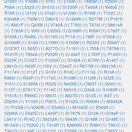
D769Y (1)
V769M (1)
R75T (1)
E193K (1)
T890M (1)
P250R (1)
P58A (1)
L532S (1)
S147G (1)
S1235R (1)
T454A (1)
K660E (1)
R76K (1)
L1213V (1)
V742I (1)
V1238I (1)
R74W (1)
T102C (1)
K3048A (1)
T93M (1)
D961S (1)
G1269A (1)
R277W (1)
P187S
(1)
A561P (1)
Q20W (1)
V740A (1)
T783I (1)
T674I (1)
S8814A
(1)
T783A (1)
V90I (1)
C325G (1)
Q188R (1)
R30H (1)
C785T (1)
S100A (1)
R496L (1)
G174S (1)
P11A (1)
L798F (1)
V765A (1)
G1049R (1)
C18S (1)
L798H (1)
V765M (1)
R230C (1)
S366T (1)
G1376T (1)
S65D (1)
A277G (1)
T1191I (1)
L755A (1)
T878A (1)
H131R (1)
T854A (1)
P253R (1)
C1494T (1)
L755P (1)
P120H (1)
E525K (1)
C102T (1)
Y1253D (1)
G196A (1)
K70N (1)
A145T (1)
L861G (1)
H43R (1)
I76V (1)
C344T (1)
R677W (1)
S9313A (1)
F1174V (1)
I112T (1)
G10V (1)
R10C (1)
F1174L (1)
R10A (1)
K860I (1)
R34P (1)
F1174C (1)
R108K (1)
I112M (1)
I332E (1)
V151I (1)
S1369A (1)
R32Q (1)
N409S (1)
C563T (1)
Q24H (1)
I113T (1)
D761Y (1)
Y114C (1)
N291S (1)
G34A (1)
G1069R (1)
V151A (1)
R896C (1)
S567L (1)
A827G (1)
G12S (1)
I54T (1)
D565H (1)
Y113H (1)
P367L (1)
R102G (1)
R368H (1)
M3002A
(1)
P125A (1)
V282M (1)
E545G (1)
M1040E (1)
E545A (1)
G398A (1)
E545D (1)
L409P (1)
S1787N (1)
G12A (1)
S784P (1)
L841V (1)
R14C (1)
S9333A (1)
V943A (1)
Q148K (1)
Q148E (1)
M1043I (1)
Y220C (1)
T416P (1)
A3669G (1)
R38H (1)
T961C (1)
T961G (1)
L84F (1)
V1110L (1)
E326K (1)
S108N (1)
C365Y (1)