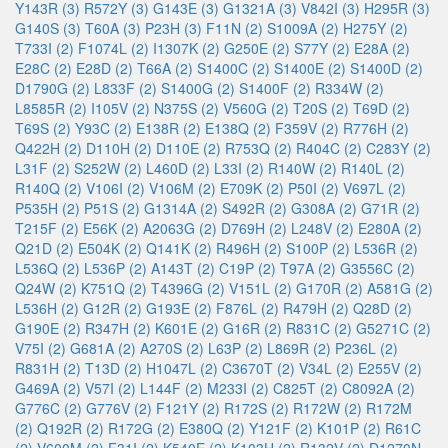
Y143R (3)
R572Y (3)
G143E (3)
G1321A (3)
V842I (3)
H295R (3)
G140S (3)
T60A (3)
P23H (3)
F11N (2)
S1009A (2)
H275Y (2)
T733I (2)
F1074L (2)
I1307K (2)
G250E (2)
S77Y (2)
E28A (2)
E28C (2)
E28D (2)
T66A (2)
S1400C (2)
S1400E (2)
S1400D (2)
D1790G (2)
L833F (2)
S1400G (2)
S1400F (2)
R334W (2)
L8585R (2)
I105V (2)
N375S (2)
V560G (2)
T20S (2)
T69D (2)
T69S (2)
Y93C (2)
E138R (2)
E138Q (2)
F359V (2)
R776H (2)
Q422H (2)
D110H (2)
D110E (2)
R753Q (2)
R404C (2)
C283Y (2)
L31F (2)
S252W (2)
L460D (2)
L33I (2)
R140W (2)
R140L (2)
R140Q (2)
V106I (2)
V106M (2)
E709K (2)
P50I (2)
V697L (2)
P535H (2)
P51S (2)
G1314A (2)
S492R (2)
G308A (2)
G71R (2)
T215F (2)
E56K (2)
A2063G (2)
D769H (2)
L248V (2)
E280A (2)
Q21D (2)
E504K (2)
Q141K (2)
R496H (2)
S100P (2)
L536R (2)
L536Q (2)
L536P (2)
A143T (2)
C19P (2)
T97A (2)
G3556C (2)
Q24W (2)
K751Q (2)
T4396G (2)
V151L (2)
G170R (2)
A581G (2)
L536H (2)
G12R (2)
G193E (2)
F876L (2)
R479H (2)
Q28D (2)
G190E (2)
R347H (2)
K601E (2)
G16R (2)
R831C (2)
G5271C (2)
V75I (2)
G681A (2)
A270S (2)
L63P (2)
L869R (2)
P236L (2)
R831H (2)
T13D (2)
H1047L (2)
C3670T (2)
V34L (2)
E255V (2)
G469A (2)
V57I (2)
L144F (2)
M233I (2)
C825T (2)
C8092A (2)
G776C (2)
G776V (2)
F121Y (2)
R172S (2)
R172W (2)
R172M
(2)
Q192R (2)
R172G (2)
E380Q (2)
Y121F (2)
K101P (2)
R61C