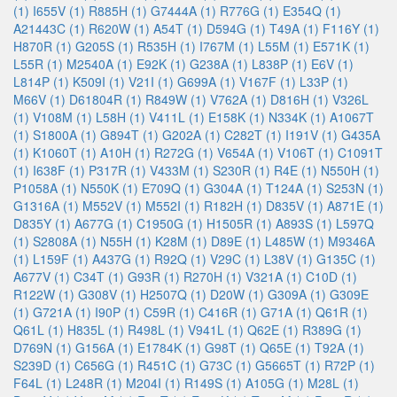
(1)
I655V (1)
R885H (1)
G7444A (1)
R776G (1)
E354Q (1)
A21443C (1)
R620W (1)
A54T (1)
D594G (1)
T49A (1)
F116Y (1)
H870R (1)
G205S (1)
R535H (1)
I767M (1)
L55M (1)
E571K (1)
L55R (1)
M2540A (1)
E92K (1)
G238A (1)
L838P (1)
E6V (1)
L814P (1)
K509I (1)
V21I (1)
G699A (1)
V167F (1)
L33P (1)
M66V (1)
D61804R (1)
R849W (1)
V762A (1)
D816H (1)
V326L
(1)
V108M (1)
L58H (1)
V411L (1)
E158K (1)
N334K (1)
A1067T
(1)
S1800A (1)
G894T (1)
G202A (1)
C282T (1)
I191V (1)
G435A
(1)
K1060T (1)
A10H (1)
R272G (1)
V654A (1)
V106T (1)
C1091T
(1)
I638F (1)
P317R (1)
V433M (1)
S230R (1)
R4E (1)
N550H (1)
P1058A (1)
N550K (1)
E709Q (1)
G304A (1)
T124A (1)
S253N (1)
G1316A (1)
M552V (1)
M552I (1)
R182H (1)
D835V (1)
A871E (1)
D835Y (1)
A677G (1)
C1950G (1)
H1505R (1)
A893S (1)
L597Q
(1)
S2808A (1)
N55H (1)
K28M (1)
D89E (1)
L485W (1)
M9346A
(1)
L159F (1)
A437G (1)
R92Q (1)
V29C (1)
L38V (1)
G135C (1)
A677V (1)
C34T (1)
G93R (1)
R270H (1)
V321A (1)
C10D (1)
R122W (1)
G308V (1)
H2507Q (1)
D20W (1)
G309A (1)
G309E
(1)
G721A (1)
I90P (1)
C59R (1)
C416R (1)
G71A (1)
Q61R (1)
Q61L (1)
H835L (1)
R498L (1)
V941L (1)
Q62E (1)
R389G (1)
D769N (1)
G156A (1)
E1784K (1)
G98T (1)
Q65E (1)
T92A (1)
S239D (1)
C656G (1)
R451C (1)
G73C (1)
G5665T (1)
R72P (1)
F64L (1)
L248R (1)
M204I (1)
R149S (1)
A105G (1)
M28L (1)