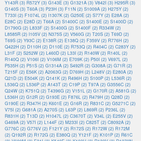
Y143R (3)
R572Y (3)
G143E (3)
G1321A (3)
V842I (3)
H295R (3)
G140S (3)
T60A (3)
P23H (3)
F11N (2)
S1009A (2)
H275Y (2)
T733I (2)
F1074L (2)
I1307K (2)
G250E (2)
S77Y (2)
E28A (2)
E28C (2)
E28D (2)
T66A (2)
S1400C (2)
S1400E (2)
S1400D (2)
D1790G (2)
L833F (2)
S1400G (2)
S1400F (2)
R334W (2)
L8585R (2)
I105V (2)
N375S (2)
V560G (2)
T20S (2)
T69D (2)
T69S (2)
Y93C (2)
E138R (2)
E138Q (2)
F359V (2)
R776H (2)
Q422H (2)
D110H (2)
D110E (2)
R753Q (2)
R404C (2)
C283Y (2)
L31F (2)
S252W (2)
L460D (2)
L33I (2)
R140W (2)
R140L (2)
R140Q (2)
V106I (2)
V106M (2)
E709K (2)
P50I (2)
V697L (2)
P535H (2)
P51S (2)
G1314A (2)
S492R (2)
G308A (2)
G71R (2)
T215F (2)
E56K (2)
A2063G (2)
D769H (2)
L248V (2)
E280A (2)
Q21D (2)
E504K (2)
Q141K (2)
R496H (2)
S100P (2)
L536R (2)
L536Q (2)
L536P (2)
A143T (2)
C19P (2)
T97A (2)
G3556C (2)
Q24W (2)
K751Q (2)
T4396G (2)
V151L (2)
G170R (2)
A581G (2)
L536H (2)
G12R (2)
G193E (2)
F876L (2)
R479H (2)
Q28D (2)
G190E (2)
R347H (2)
K601E (2)
G16R (2)
R831C (2)
G5271C (2)
V75I (2)
G681A (2)
A270S (2)
L63P (2)
L869R (2)
P236L (2)
R831H (2)
T13D (2)
H1047L (2)
C3670T (2)
V34L (2)
E255V (2)
G469A (2)
V57I (2)
L144F (2)
M233I (2)
C825T (2)
C8092A (2)
G776C (2)
G776V (2)
F121Y (2)
R172S (2)
R172W (2)
R172M
(2)
Q192R (2)
R172G (2)
E380Q (2)
Y121F (2)
K101P (2)
R61C