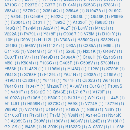
A719G (1)
D237E (1)
G37R (1)
D104N (1)
S653C (1)
S786I (1)
V834I (1)
Y376C (1)
G3514C (1)
G594A (1)
G1947A (1)
G190C
(1)
V834L (1)
Q546R (1)
F522C (1)
Q546L (1)
Q546K (1)
P699S
(1)
F2004L (1)
D101H (1)
T393C (1)
A1330T (1)
R988C (1)
H48Q (1)
T174M (1)
A62V (1)
A62T (1)
L84V (1)
M165I (1)
V222A (1)
P479L (1)
Y318F (1)
G908R (1)
V75M (1)
D101Y (1)
I10F (1)
D90V (1)
H1112L (1)
V30A (1)
R3500Q (1)
S282R (1)
D919G (1)
I665V (1)
H1112Y (1)
D90A (1)
C385A (1)
M95L (1)
G1170S (1)
V244M (1)
G17T (1)
S26E (1)
N251K (1)
G464V (1)
C807T (1)
V77I (1)
Y449D (1)
D4064A (1)
C168H (1)
Q215S (1)
M50I (1)
K56M (1)
F106C (1)
G465R (1)
G598V (1)
S769N (1)
E586K (1)
T1482I (1)
L1196M (1)
E148Q (1)
T12W (1)
S720P (1)
Y641S (1)
S768R (1)
F129L (1)
Y641N (1)
C938A (1)
C165V (1)
R19C (1)
C383R (1)
Y641H (1)
Y641F (1)
C805S (1)
W64R (1)
Y641C (1)
H1047Y (1)
M1268T (1)
A736V (1)
C61G (1)
P1009S
(1)
V481F (1)
S1612C (1)
Q546E (1)
L718P (1)
V179F (1)
M1002A (1)
G106R (1)
P300D (1)
S131F (1)
W21C (1)
L144S (1)
M1149T (1)
H558R (1)
S373C (1)
A69S (1)
V774A (1)
T377M (1)
V689M (1)
V774M (1)
D164V (1)
R199W (1)
N86S (1)
N86Y (1)
G11053T (1)
R175H (1)
T17M (1)
Y86N (1)
A2144G (1)
N345K
(1)
A2059G (1)
D50W (1)
I180V (1)
A864V (1)
L24E (1)
V118I (1)
G212S (1)
I843S (1)
N1303K (1)
R1623Q (1)
A1033V (1)
L1198F