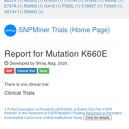
A222V (1)
K432Q (1)
G163S (1)
I1370K (1)
G163E (1)
K650E (1)
E757A (1)
R399Q (1)
G41S (1)
P392L (1)
C1895T (1)
T334G (1)
H274Y (1)
R399G (1)
SNPMiner Trials (Home Page)
Report for Mutation K660E
Developed by Shray Alag, 2020.
SNP
Clinical Trial
Gene
There is one clinical trial.
Clinical Trials
1
A Pilot Evaluation of Ponatinib (AP24534), a Potent Oral Pan-FGFR
Inhibitor, in the Treatment of FGFR Mutation Positive Recurrent or Persistent
Endometrial Carcinoma: a Multi-Institutional Study
Click for details