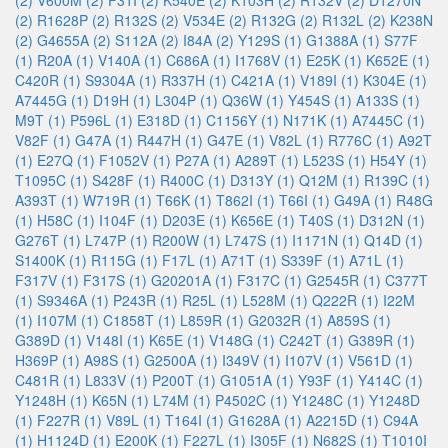
(2)
V600M (2)
F31I (2)
K540E (2)
K103H (2)
R132V (2)
D1270N
(2)
R1628P (2)
R132S (2)
V534E (2)
R132G (2)
R132L (2)
K238N
(2)
G4655A (2)
S112A (2)
I84A (2)
Y129S (1)
G1388A (1)
S77F
(1)
R20A (1)
V140A (1)
C686A (1)
I1768V (1)
E25K (1)
K652E (1)
C420R (1)
S9304A (1)
R337H (1)
C421A (1)
V189I (1)
K304E (1)
A7445G (1)
D19H (1)
L304P (1)
Q36W (1)
Y454S (1)
A133S (1)
M9T (1)
P596L (1)
E318D (1)
C1156Y (1)
N171K (1)
A7445C (1)
V82F (1)
G47A (1)
R447H (1)
G47E (1)
V82L (1)
R776C (1)
A92T
(1)
E27Q (1)
F1052V (1)
P27A (1)
A289T (1)
L523S (1)
H54Y (1)
T1095C (1)
S428F (1)
R400C (1)
D313Y (1)
Q12M (1)
R139C (1)
A393T (1)
W719R (1)
T66K (1)
T862I (1)
T66I (1)
G49A (1)
R48G
(1)
H58C (1)
I104F (1)
D203E (1)
K656E (1)
T40S (1)
D312N (1)
G276T (1)
L747P (1)
R200W (1)
L747S (1)
I1171N (1)
Q14D (1)
S1400K (1)
R115G (1)
F17L (1)
A71T (1)
S339F (1)
A71L (1)
F317V (1)
F317S (1)
G20201A (1)
F317C (1)
G2545R (1)
C377T
(1)
S9346A (1)
P243R (1)
R25L (1)
L528M (1)
Q222R (1)
I22M
(1)
I107M (1)
C1858T (1)
L859R (1)
G2032R (1)
A859S (1)
G389D (1)
V148I (1)
K65E (1)
V148G (1)
C242T (1)
G389R (1)
H369P (1)
A98S (1)
G2500A (1)
I349V (1)
I107V (1)
V561D (1)
C481R (1)
L833V (1)
P200T (1)
G1051A (1)
Y93F (1)
Y414C (1)
Y1248H (1)
K65N (1)
L74M (1)
P4502C (1)
Y1248C (1)
Y1248D
(1)
F227R (1)
V89L (1)
T164I (1)
G1628A (1)
A2215D (1)
C94A
(1)
H1124D (1)
E200K (1)
F227L (1)
I305F (1)
N682S (1)
T1010I