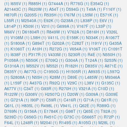
(1)
I655V (1)
R885H (1)
G7444A (1)
R776G (1)
E354Q (1)
A21443C (1)
R620W (1)
A54T (1)
D594G (1)
T49A (1)
F116Y (1)
H870R (1)
G205S (1)
R535H (1)
I767M (1)
L55M (1)
E571K (1)
L55R (1)
M2540A (1)
E92K (1)
G238A (1)
L838P (1)
E6V (1)
L814P (1)
K509I (1)
V21I (1)
G699A (1)
V167F (1)
L33P (1)
M66V (1)
D61804R (1)
R849W (1)
V762A (1)
D816H (1)
V326L
(1)
V108M (1)
L58H (1)
V411L (1)
E158K (1)
N334K (1)
A1067T
(1)
S1800A (1)
G894T (1)
G202A (1)
C282T (1)
I191V (1)
G435A
(1)
K1060T (1)
A10H (1)
R272G (1)
V654A (1)
V106T (1)
C1091T
(1)
I638F (1)
P317R (1)
V433M (1)
S230R (1)
R4E (1)
N550H (1)
P1058A (1)
N550K (1)
E709Q (1)
G304A (1)
T124A (1)
S253N (1)
G1316A (1)
M552V (1)
M552I (1)
R182H (1)
D835V (1)
A871E (1)
D835Y (1)
A677G (1)
C1950G (1)
H1505R (1)
A893S (1)
L597Q
(1)
S2808A (1)
N55H (1)
K28M (1)
D89E (1)
L485W (1)
M9346A
(1)
L159F (1)
A437G (1)
R92Q (1)
V29C (1)
L38V (1)
G135C (1)
A677V (1)
C34T (1)
G93R (1)
R270H (1)
V321A (1)
C10D (1)
R122W (1)
G308V (1)
H2507Q (1)
D20W (1)
G309A (1)
G309E
(1)
G721A (1)
I90P (1)
C59R (1)
C416R (1)
G71A (1)
Q61R (1)
Q61L (1)
H835L (1)
R498L (1)
V941L (1)
Q62E (1)
R389G (1)
D769N (1)
G156A (1)
E1784K (1)
G98T (1)
Q65E (1)
T92A (1)
S239D (1)
C656G (1)
R451C (1)
G73C (1)
G5665T (1)
R72P (1)
F64L (1)
L248R (1)
M204I (1)
R149S (1)
A105G (1)
M28L (1)