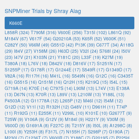
SNPMiner Trials by Shray Alag
K660E
L858R (324)
T790M (316)
V600E (256)
T315I (102)
L861Q (92)
M184V (67)
V617F (54)
G20210A (53)
K65R (52)
V600K (51)
C282Y (50)
V66M (49)
G551D (42)
P13K (39)
C677T (34)
A118G
(29)
I84V (27)
V158M (26)
H63D (25)
V32I (24)
S768I (24)
I50V
(23)
I47V (21)
K103N (21)
Y181C (20)
L33F (19)
K27M (19)
T380A (18)
L76V (18)
D842V (18)
D816V (17)
S1251N (17)
S1255P (17)
G178R (17)
G1244E (17)
S549R (17)
G1349D (17)
V82A (16)
R117H (16)
M41L (16)
S549N (16)
G12C (16)
C3435T
(16)
G551S (16)
Q151M (16)
Q12H (15)
K219Q (15)
I54L (15)
G719A (14)
K70E (14)
C797S (14)
L90M (13)
L74V (13)
E138A
(13)
D67N (13)
K70R (13)
L89V (13)
L210W (13)
Y188L (13)
P4503A (12)
G11778A (12)
L265P (12)
M46I (12)
I54M (12)
G12D (12)
V11I (12)
R132H (12)
G48V (11)
D961H (11)
T74P
(11)
R192G (11)
E255K (11)
V299L (10)
K101E (10)
G2677T (9)
T25W (9)
V106A (9)
G12V (9)
M184I (9)
H221Y (9)
V30M (9)
V600D (9)
G1691A (8)
F227C (8)
T215Y (8)
I50L (8)
A1298C (8)
L100I (8)
Y253H (8)
F317L (7)
N155H (7)
S298P (7)
G190A (7)
M230I (7)
C1236T (7)
V600R (7)
Y188C (7)
G2019S (7)
P225H