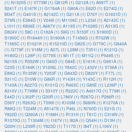
(1)
N1325S (1)
V773M (1)
Q812R (1)
G212A (1)
A997T (1)
S241T (1)
E167K (1)
G1764A (1)
G80A (1)
E62D (1)
E274Q (1)
M34T (1)
G401S (1)
A2142C (1)
G211A (1)
D76Y (1)
G1631D (1)
D76N (1)
E384G (1)
V249I (1)
M1106C (1)
L234I (1)
A2143C (1)
L101I (1)
K806E (1)
A687V (1)
A119S (1)
P1028S (1)
A313G (1)
D824V (1)
S9C (1)
C182A (1)
S9G (1)
S153F (1)
S1900D (1)
S1900C (1)
R1644H (1)
S1900A (1)
T1456G (1)
R702W (1)
T1565C (1)
E1021K (1)
K15210D (1)
G82S (1)
G779C (1)
G840A
(1)
G779F (1)
V18M (1)
A27L (1)
L28M (1)
T351I (1)
K121Q (1)
H180Q (1)
L28P (1)
G779S (1)
M11T (1)
M11Q (1)
P549S (1)
N215S (1)
R352W (1)
G60D (1)
G84E (1)
E161K (1)
G951A (1)
C23S (1)
E184K (1)
V1206L (1)
Y842C (1)
L432V (1)
V736A (1)
E89Q (1)
R135W (1)
Y253F (1)
G843D (1)
D820Y (1)
F77L (1)
S311C (1)
D10W (1)
G86R (1)
Y143H (1)
Y143C (1)
R112H (1)
Y143A (1)
A227G (1)
K101Q (1)
R463C (1)
G85E (1)
L236P (1)
A310V (1)
T798M (1)
S310Y (1)
R222C (1)
A4917G (1)
T798I (1)
E44D (1)
L302P (1)
Q30R (1)
L786V (1)
R287Q (1)
P286R (1)
D36Y (1)
R263Q (1)
T599I (1)
K103M (1)
S680N (1)
K1270A (1)
R88Q (1)
T224M (1)
A5147S (1)
P46L (1)
N700D (1)
E21G (1)
Y822D (1)
Q260A (1)
Y188H (1)
R131H (1)
T81C (1)
C316N (1)
R1070Q (1)
T1304M (1)
I167V (1)
I82A (1)
Q54H (1)
D13H (1)
Q30H (1)
L239R (1)
Y823D (1)
T117S (1)
I84T (1)
L106V (1)