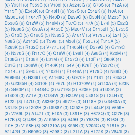
(6)
Y93H (6)
F359C (6)
V108I (6)
A3243G (6)
G73S (6)
P12A (6)
Y115F (6)
E545K (6)
Q148H (6)
Y537S (6)
E542K (6)
I10A (6)
M230L (6)
H1047R (6)
N40D (6)
D299G (6)
D30N (6)
M235T (6)
D538G (6)
Q12W (5)
I148M (5)
T87Q (5)
I47A (5)
L74I (5)
E92Q
(5)
N680S (5)
G93A (5)
A455E (5)
M204V (5)
D1152H (5)
L755S
(5)
G13D (5)
G190S (5)
N363S (5)
A181V (5)
V179L (5)
L24I (5)
N88S (5)
A2143G (5)
T399I (5)
M36I (5)
F53L (5)
T315A (5)
R263K (5)
R132C (5)
V777L (5)
T1405N (4)
D579G (4)
G719C
(4)
N370S (4)
R117C (4)
Q16W (4)
L98H (4)
A98G (4)
K20M (4)
E138G (4)
E138K (4)
L31M (4)
E157Q (4)
L10F (4)
Q80K (4)
C31G (4)
L206W (4)
P140K (4)
I54V (4)
K76T (4)
Y537C (4)
I1314L (4)
S945L (4)
Y402H (4)
P1446A (4)
V179D (4)
N88D (4)
A6986G (4)
N236T (4)
A1166C (4)
G970R (4)
Y181I (4)
R352Q
(4)
G2385R (4)
S310F (4)
P67L (4)
R1070W (4)
G140A (4)
E23K
(4)
S463P (4)
T14484C (3)
G719S (3)
R206H (3)
S1400A (3)
S1400I (3)
A71V (3)
C134W (3)
R24W (3)
C481S (3)
T24H (3)
V122I (3)
T47D (3)
A636P (3)
S977F (3)
G118R (3)
G3460A (3)
N312S (3)
G1202R (3)
D988Y (3)
Q252H (3)
L444P (3)
V659E
(3)
V769L (3)
A147T (3)
E10A (3)
L861R (3)
R678Q (3)
Q27E (3)
E17K (3)
Q148R (3)
A1555G (3)
S49G (3)
Y537N (3)
R16G (3)
I10E (3)
V158F (3)
G21210A (3)
K55R (3)
V205C (3)
Y181V (3)
A2142G (3)
R506Q (3)
E298D (3)
L211A (3)
R172K (3)
V843I (3)