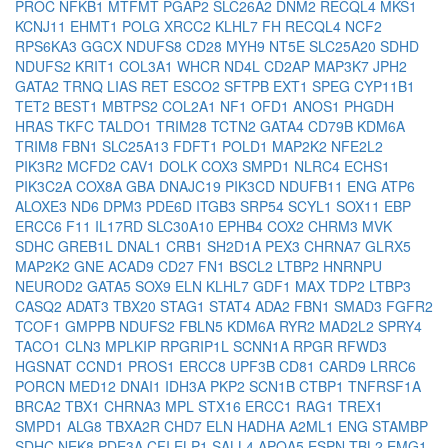
PROC
NFKB1
MTFMT
PGAP2
SLC26A2
DNM2
RECQL4
MKS1
KCNJ11
EHMT1
POLG
XRCC2
KLHL7
FH
RECQL4
NCF2
RPS6KA3
GGCX
NDUFS8
CD28
MYH9
NT5E
SLC25A20
SDHD
NDUFS2
KRIT1
COL3A1
WHCR
ND4L
CD2AP
MAP3K7
JPH2
GATA2
TRNQ
LIAS
RET
ESCO2
SFTPB
EXT1
SPEG
CYP11B1
TET2
BEST1
MBTPS2
COL2A1
NF1
OFD1
ANOS1
PHGDH
HRAS
TKFC
TALDO1
TRIM28
TCTN2
GATA4
CD79B
KDM6A
TRIM8
FBN1
SLC25A13
FDFT1
POLD1
MAP2K2
NFE2L2
PIK3R2
MCFD2
CAV1
DOLK
COX3
SMPD1
NLRC4
ECHS1
PIK3C2A
COX8A
GBA
DNAJC19
PIK3CD
NDUFB11
ENG
ATP6
ALOXE3
ND6
DPM3
PDE6D
ITGB3
SRP54
SCYL1
SOX11
EBP
ERCC6
F11
IL17RD
SLC30A10
EPHB4
COX2
CHRM3
MVK
SDHC
GREB1L
DNAL1
CRB1
SH2D1A
PEX3
CHRNA7
GLRX5
MAP2K2
GNE
ACAD9
CD27
FN1
BSCL2
LTBP2
HNRNPU
NEUROD2
GATA5
SOX9
ELN
KLHL7
GDF1
MAX
TDP2
LTBP3
CASQ2
ADAT3
TBX20
STAG1
STAT4
ADA2
FBN1
SMAD3
FGFR2
TCOF1
GMPPB
NDUFS2
FBLN5
KDM6A
RYR2
MAD2L2
SPRY4
TACO1
CLN3
MPLKIP
RPGRIP1L
SCNN1A
RPGR
RFWD3
HGSNAT
CCND1
PROS1
ERCC8
UPF3B
CD81
CARD9
LRRC6
PORCN
MED12
DNAI1
IDH3A
PKP2
SCN1B
CTBP1
TNFRSF1A
BRCA2
TBX1
CHRNA3
MPL
STX16
ERCC1
RAG1
TREX1
SMPD1
ALG8
TBXA2R
CHD7
ELN
HADHA
A2ML1
ENG
STAMBP
SDHC
NEK8
PDE3A
CFI
ELP1
SALL4
APOA5
ESPN
TBL2
EMG1