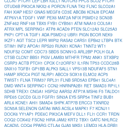
CLCN7
PTCH1
LEP
LBR
IGLL1
NOTCH3
PPCS
SCO2
PTCH1
OTUD6B
PIK3CA
NKX2-6
PORCN
FLNA
TK2
FLNC
SLCO2A1
FAH
XIAP
HES7
GNAS
MEGF8
CD3E
ABCB6
KCNJ8
EPCAM
ATP6V1A
TDGF1
VWF
PEX6
MAT2A
NFIX
PSMD12
SCN3B
ZNF462
RNF168
TBX5
FYB1
CYB561
ATM
NAA10
COL5A1
ATRX
MPL
SERPING1
ATP8
ACAD9
PTEN
SLC12A3
SLC25A3
PKP1
CPT1A
TGIF1
ADA
PSMD12
UBR1
PIGN
BCOR
NEK9
IKZF1
AGT
TSC2
LEPR
WIPI2
RASA2
CARS1
EPB42
LTBP4
BTK
STIM1
INF2
APOA1
RPS20
RUNX1
KCNA1
TNNT2
WT1
NDUFS2
COMT
CDC73
SBDS
SCNN1G
ARL2BP
POLH
GLA
CTSB
CLCN7
BBS1
PIGV
LAMB3
MTHFR
TPM2
ANK1
STXBP2
CSRP3
ACTB
PTCH1
CPOX
C12ORF57
IL1RN
TP53
CCDC28B
SNX10
TGFB1
GP1BB
ALPK3
SALL1
VPS13B
NDUFAF5
STN1
HAMP
XRCC4
PIGT
NLRP1
ABCC9
SOX18
ELMO2
ACP5
TWIST1
FLNA
TRIM37
RPL31
FLNB
SRD5A3
EPB41
SLC4A1
DMD
WNT4
SERPINC1
CCN2
HNRNPA2B1
RET
SMAD3
RP1L1
SDHB
TREX1
CNGA1
HSPG2
AARS2
ATP7A
MSH6
F5
TALDO1
RPE65
C2CD3
GLI3
FGFR1
SIN3A
EYS
SRP54
TINF2
BUB1
ARL6
KCNE1
AHI1
SMAD4
SHPK
ATP7B
ERCC3
TXNRD2
SCN5A
SELENON
GATA6
WAS
ACSL4
MAPK1
F7
KCNJ11
DOCK6
YY1AP1
PDE6C
PIK3CA
MEFV
DLL1
FLI1
CCR1
TRDN
COQ2
COX4I2
FSCN2
HIRA
JAM2
KRT2
TBX1
GATC
NHLRC2
ACADVL
COQ4
PPARG
CTLA4
GJA5
MKS1
LEMD3
HLA-DRB1