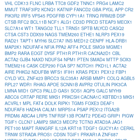
VHL
CDK13
FLNC
LRBA
TTC8
GDF2
TNNC1
PRG4
LAMC2
MMUT
TRAF3IP2
KCNQ1
KATNIP
FANCD2
GBA
PYGL
APP
CR2
PIK3R2
IRF5
VPS45
PDGFRB
CYP11A1
TRNQ
RRM2B
DSP
CTSB
RFC2
BCL11B
NCF1
ALG1
CD3D
PRCD
STEAP3
MEOX1
SLC7A14
WT1
TANGO2
TLL1
TRNS1
SPTB
MLYCD
CASQ2
CTSA
CST3
DDX59
NAGS
TMEM260
ETHE1
NLRP3
PEX19
RAD21
TAPT1
MYH6
SLC7A7
INS
MED12
CENPF
HLA-DRB1
MAP2K1
NDUFAF4
NFIA
PPA2
AFF4
POLE
SMG9
MGME1
BMP2
RARA
EOGT
DYSF
PTH1R
PTH1R
CACNA2D1
CBL
ACTA2
GJB4
NAXD
NDUFS4
NPM1
PTEN
SMAD4
MTTP
SOX3
TMEM216
CASK
CEP290
FGA
SP7
NOTCH1
PKD1L1
ACTA2
AIRE
PHKG2
NDUFB8
WFS1
IFIH1
KRAS
PEX1
PEX12
FBP1
CYLD
VCL
ZNF423
BRCC3
SLC35A1
ARSB
MMP1
COLQ
AGBL5
RPL27
WDR1
RHAG
APOE
SCNN1B
AVPR2
OTULIN
PIK3CA
LMNA
MID1
GPC3
PALLD
GAS1
SOS1
AQP5
GALC
MYH9
ABCC6
CRTAP
RERE
MKS1
PRKCSH
CACNA1C
KBTBD13
MKS1
ACVRL1
MPL
FAT4
DOLK
RIPK1
TGM5
FOXE3
DEAF1
NDUFAF8
HADHA
CALM1
MRPS14
PSAP
PEX12
ITGA2B
PRDM6
ABCA4
LRP5
TNFRSF13B
POMT2
PDE4D
GRIP1
PIGW
TGIF1
CLCN7
LAMP2
SMC3
MECP2
TCTN3
ATAD3A
JAG1
PET100
MAPT
RANGRF
IL12A
KRT18
TDGF1
GUCY1A1
CERKL
TRNW
STRADA
PROS1
CDSN
TGIF1
PRKAR1A
ZNF687