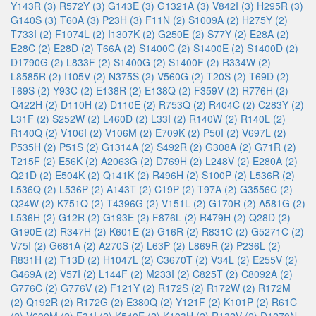
Y143R (3)
R572Y (3)
G143E (3)
G1321A (3)
V842I (3)
H295R (3)
G140S (3)
T60A (3)
P23H (3)
F11N (2)
S1009A (2)
H275Y (2)
T733I (2)
F1074L (2)
I1307K (2)
G250E (2)
S77Y (2)
E28A (2)
E28C (2)
E28D (2)
T66A (2)
S1400C (2)
S1400E (2)
S1400D (2)
D1790G (2)
L833F (2)
S1400G (2)
S1400F (2)
R334W (2)
L8585R (2)
I105V (2)
N375S (2)
V560G (2)
T20S (2)
T69D (2)
T69S (2)
Y93C (2)
E138R (2)
E138Q (2)
F359V (2)
R776H (2)
Q422H (2)
D110H (2)
D110E (2)
R753Q (2)
R404C (2)
C283Y (2)
L31F (2)
S252W (2)
L460D (2)
L33I (2)
R140W (2)
R140L (2)
R140Q (2)
V106I (2)
V106M (2)
E709K (2)
P50I (2)
V697L (2)
P535H (2)
P51S (2)
G1314A (2)
S492R (2)
G308A (2)
G71R (2)
T215F (2)
E56K (2)
A2063G (2)
D769H (2)
L248V (2)
E280A (2)
Q21D (2)
E504K (2)
Q141K (2)
R496H (2)
S100P (2)
L536R (2)
L536Q (2)
L536P (2)
A143T (2)
C19P (2)
T97A (2)
G3556C (2)
Q24W (2)
K751Q (2)
T4396G (2)
V151L (2)
G170R (2)
A581G (2)
L536H (2)
G12R (2)
G193E (2)
F876L (2)
R479H (2)
Q28D (2)
G190E (2)
R347H (2)
K601E (2)
G16R (2)
R831C (2)
G5271C (2)
V75I (2)
G681A (2)
A270S (2)
L63P (2)
L869R (2)
P236L (2)
R831H (2)
T13D (2)
H1047L (2)
C3670T (2)
V34L (2)
E255V (2)
G469A (2)
V57I (2)
L144F (2)
M233I (2)
C825T (2)
C8092A (2)
G776C (2)
G776V (2)
F121Y (2)
R172S (2)
R172W (2)
R172M
(2)
Q192R (2)
R172G (2)
E380Q (2)
Y121F (2)
K101P (2)
R61C