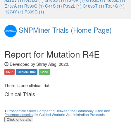
A222V (1)
K432Q (1)
G163S (1)
I1370K (1)
G163E (1)
K650E (1)
E757A (1)
R399Q (1)
G41S (1)
P392L (1)
C1895T (1)
T334G (1)
H274Y (1)
R399G (1)
SNPMiner Trials (Home Page)
Report for Mutation R4E
Developed by Shray Alag, 2020.
SNP
Clinical Trial
Gene
There is one clinical trial.
Clinical Trials
1
Prospective Study Comparing Between the Commonly-Used and
Pharmacogenetically-Guided Warfarin Administration Protocols
Click for details