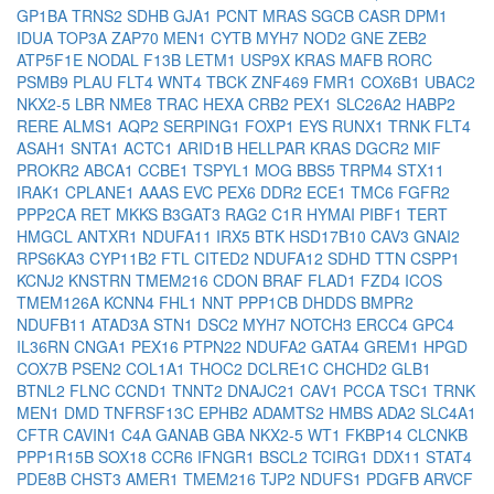
GP1BA
TRNS2
SDHB
GJA1
PCNT
MRAS
SGCB
CASR
DPM1
IDUA
TOP3A
ZAP70
MEN1
CYTB
MYH7
NOD2
GNE
ZEB2
ATP5F1E
NODAL
F13B
LETM1
USP9X
KRAS
MAFB
RORC
PSMB9
PLAU
FLT4
WNT4
TBCK
ZNF469
FMR1
COX6B1
UBAC2
NKX2-5
LBR
NME8
TRAC
HEXA
CRB2
PEX1
SLC26A2
HABP2
RERE
ALMS1
AQP2
SERPING1
FOXP1
EYS
RUNX1
TRNK
FLT4
ASAH1
SNTA1
ACTC1
ARID1B
HELLPAR
KRAS
DGCR2
MIF
PROKR2
ABCA1
CCBE1
TSPYL1
MOG
BBS5
TRPM4
STX11
IRAK1
CPLANE1
AAAS
EVC
PEX6
DDR2
ECE1
TMC6
FGFR2
PPP2CA
RET
MKKS
B3GAT3
RAG2
C1R
HYMAI
PIBF1
TERT
HMGCL
ANTXR1
NDUFA11
IRX5
BTK
HSD17B10
CAV3
GNAI2
RPS6KA3
CYP11B2
FTL
CITED2
NDUFA12
SDHD
TTN
CSPP1
KCNJ2
KNSTRN
TMEM216
CDON
BRAF
FLAD1
FZD4
ICOS
TMEM126A
KCNN4
FHL1
NNT
PPP1CB
DHDDS
BMPR2
NDUFB11
ATAD3A
STN1
DSC2
MYH7
NOTCH3
ERCC4
GPC4
IL36RN
CNGA1
PEX16
PTPN22
NDUFA2
GATA4
GREM1
HPGD
COX7B
PSEN2
COL1A1
THOC2
DCLRE1C
CHCHD2
GLB1
BTNL2
FLNC
CCND1
TNNT2
DNAJC21
CAV1
PCCA
TSC1
TRNK
MEN1
DMD
TNFRSF13C
EPHB2
ADAMTS2
HMBS
ADA2
SLC4A1
CFTR
CAVIN1
C4A
GANAB
GBA
NKX2-5
WT1
FKBP14
CLCNKB
PPP1R15B
SOX18
CCR6
IFNGR1
BSCL2
TCIRG1
DDX11
STAT4
PDE8B
CHST3
AMER1
TMEM216
TJP2
NDUFS1
PDGFB
ARVCF