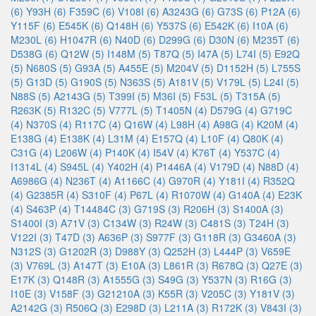
(6)
Y93H (6)
F359C (6)
V108I (6)
A3243G (6)
G73S (6)
P12A (6)
Y115F (6)
E545K (6)
Q148H (6)
Y537S (6)
E542K (6)
I10A (6)
M230L (6)
H1047R (6)
N40D (6)
D299G (6)
D30N (6)
M235T (6)
D538G (6)
Q12W (5)
I148M (5)
T87Q (5)
I47A (5)
L74I (5)
E92Q
(5)
N680S (5)
G93A (5)
A455E (5)
M204V (5)
D1152H (5)
L755S
(5)
G13D (5)
G190S (5)
N363S (5)
A181V (5)
V179L (5)
L24I (5)
N88S (5)
A2143G (5)
T399I (5)
M36I (5)
F53L (5)
T315A (5)
R263K (5)
R132C (5)
V777L (5)
T1405N (4)
D579G (4)
G719C
(4)
N370S (4)
R117C (4)
Q16W (4)
L98H (4)
A98G (4)
K20M (4)
E138G (4)
E138K (4)
L31M (4)
E157Q (4)
L10F (4)
Q80K (4)
C31G (4)
L206W (4)
P140K (4)
I54V (4)
K76T (4)
Y537C (4)
I1314L (4)
S945L (4)
Y402H (4)
P1446A (4)
V179D (4)
N88D (4)
A6986G (4)
N236T (4)
A1166C (4)
G970R (4)
Y181I (4)
R352Q
(4)
G2385R (4)
S310F (4)
P67L (4)
R1070W (4)
G140A (4)
E23K
(4)
S463P (4)
T14484C (3)
G719S (3)
R206H (3)
S1400A (3)
S1400I (3)
A71V (3)
C134W (3)
R24W (3)
C481S (3)
T24H (3)
V122I (3)
T47D (3)
A636P (3)
S977F (3)
G118R (3)
G3460A (3)
N312S (3)
G1202R (3)
D988Y (3)
Q252H (3)
L444P (3)
V659E
(3)
V769L (3)
A147T (3)
E10A (3)
L861R (3)
R678Q (3)
Q27E (3)
E17K (3)
Q148R (3)
A1555G (3)
S49G (3)
Y537N (3)
R16G (3)
I10E (3)
V158F (3)
G21210A (3)
K55R (3)
V205C (3)
Y181V (3)
A2142G (3)
R506Q (3)
E298D (3)
L211A (3)
R172K (3)
V843I (3)