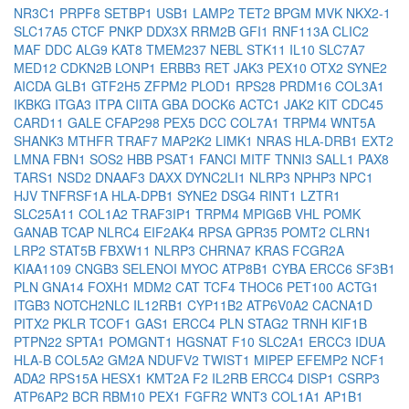
NR3C1
PRPF8
SETBP1
USB1
LAMP2
TET2
BPGM
MVK
NKX2-1
SLC17A5
CTCF
PNKP
DDX3X
RRM2B
GFI1
RNF113A
CLIC2
MAF
DDC
ALG9
KAT8
TMEM237
NEBL
STK11
IL10
SLC7A7
MED12
CDKN2B
LONP1
ERBB3
RET
JAK3
PEX10
OTX2
SYNE2
AICDA
GLB1
GTF2H5
ZFPM2
PLOD1
RPS28
PRDM16
COL3A1
IKBKG
ITGA3
ITPA
CIITA
GBA
DOCK6
ACTC1
JAK2
KIT
CDC45
CARD11
GALE
CFAP298
PEX5
DCC
COL7A1
TRPM4
WNT5A
SHANK3
MTHFR
TRAF7
MAP2K2
LIMK1
NRAS
HLA-DRB1
EXT2
LMNA
FBN1
SOS2
HBB
PSAT1
FANCI
MITF
TNNI3
SALL1
PAX8
TARS1
NSD2
DNAAF3
DAXX
DYNC2LI1
NLRP3
NPHP3
NPC1
HJV
TNFRSF1A
HLA-DPB1
SYNE2
DSG4
RINT1
LZTR1
SLC25A11
COL1A2
TRAF3IP1
TRPM4
MPIG6B
VHL
POMK
GANAB
TCAP
NLRC4
EIF2AK4
RPSA
GPR35
POMT2
CLRN1
LRP2
STAT5B
FBXW11
NLRP3
CHRNA7
KRAS
FCGR2A
KIAA1109
CNGB3
SELENOI
MYOC
ATP8B1
CYBA
ERCC6
SF3B1
PLN
GNA14
FOXH1
MDM2
CAT
TCF4
THOC6
PET100
ACTG1
ITGB3
NOTCH2NLC
IL12RB1
CYP11B2
ATP6V0A2
CACNA1D
PITX2
PKLR
TCOF1
GAS1
ERCC4
PLN
STAG2
TRNH
KIF1B
PTPN22
SPTA1
POMGNT1
HGSNAT
F10
SLC2A1
ERCC3
IDUA
HLA-B
COL5A2
GM2A
NDUFV2
TWIST1
MIPEP
EFEMP2
NCF1
ADA2
RPS15A
HESX1
KMT2A
F2
IL2RB
ERCC4
DISP1
CSRP3
ATP6AP2
BCR
RBM10
PEX1
FGFR2
WNT3
COL1A1
AP1B1