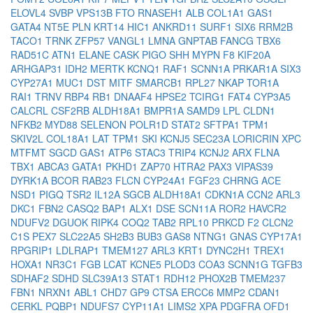
ELOVL4
SVBP
VPS13B
FTO
RNASEH1
ALB
COL1A1
GAS1
GATA4
NT5E
PLN
KRT14
HIC1
ANKRD11
SURF1
SIX6
RRM2B
TACO1
TRNK
ZFP57
VANGL1
LMNA
GNPTAB
FANCG
TBX6
RAD51C
ATN1
ELANE
CASK
PIGO
SHH
MYPN
F8
KIF20A
ARHGAP31
IDH2
MERTK
KCNQ1
RAF1
SCNN1A
PRKAR1A
SIX3
CYP27A1
MUC1
DST
MITF
SMARCB1
RPL27
NKAP
TOR1A
RAI1
TRNV
RBP4
RB1
DNAAF4
HPSE2
TCIRG1
FAT4
CYP3A5
CALCRL
CSF2RB
ALDH18A1
BMPR1A
SAMD9
LPL
CLDN1
NFKB2
MYD88
SELENON
POLR1D
STAT2
SFTPA1
TPM1
SKIV2L
COL18A1
LAT
TPM1
SKI
KCNJ5
SEC23A
LORICRIN
XPC
MTFMT
SGCD
GAS1
ATP6
STAC3
TRIP4
KCNJ2
ARX
FLNA
TBX1
ABCA3
GATA1
PKHD1
ZAP70
HTRA2
PAX3
VIPAS39
DYRK1A
BCOR
RAB23
FLCN
CYP24A1
FGF23
CHRNG
ACE
NSD1
PIGQ
TSR2
IL12A
SGCB
ALDH18A1
CDKN1A
CCN2
ARL3
DKC1
FBN2
CASQ2
BAP1
ALX1
DSE
SCN11A
ROR2
HAVCR2
NDUFV2
DGUOK
RIPK4
COQ2
TAB2
RPL10
PRKCD
F2
CLCN2
C1S
PEX7
SLC22A5
SH2B3
BUB3
GAS8
NTNG1
GNAS
CYP17A1
RPGRIP1
LDLRAP1
TMEM127
ARL3
KRT1
DYNC2H1
TREX1
HOXA1
NR3C1
FGB
LCAT
KCNE5
PLOD3
COA3
SCNN1G
TGFB3
SDHAF2
SDHD
SLC39A13
STAT1
RDH12
PHOX2B
TMEM237
FBN1
NRXN1
ABL1
CHD7
GP9
CTSA
ERCC6
MMP2
CDAN1
CERKL
PQBP1
NDUFS7
CYP11A1
LIMS2
XPA
PDGFRA
OFD1