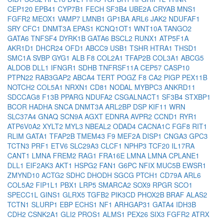
CEP120
EPB41
CYP7B1
FECH
SF3B4
UBE2A
CRYAB
MNS1
FGFR2
MEOX1
VAMP7
LMNB1
GP1BA
ARL6
JAK2
NDUFAF1
SRY
CFC1
DNMT3A
EPAS1
KCNQ1OT1
WNT10A
TANGO2
GATA6
TNFSF4
DYRK1B
GATA6
BSCL2
RUNX1
ATP5F1A
AKR1D1
DHCR24
OFD1
ABCC9
USB1
TSHR
HTRA1
THSD1
SMC1A
SVBP
GYG1
ALB
F8
COL2A1
TFAP2B
COL3A1
ABCG5
ALDOB
DLL1
IFNGR1
SDHB
TNFRSF11A
CEP57
CASP10
PTPN22
RAB3GAP2
ABCA4
TERT
POGZ
F8
CA2
PIGP
PEX11B
NOTCH2
COL5A1
NRXN1
CD81
NODAL
MYBPC3
ANKRD11
SDCCAG8
F13B
PPARG
NDUFA2
CSGALNACT1
SF3B4
STXBP1
BCOR
HADHA
SNCA
DNMT3A
ARL2BP
DSP
KIF11
WRN
SLC37A4
GNAQ
SCN9A
AGXT
EDNRA
AVPR2
CCND1
RYR1
ATP6V0A2
XYLT2
MYL3
NBEAL2
ODAD4
CACNA1C
FGF8
RIT1
RLIM
GATA1
TFAP2B
TMEM43
F9
MEF2A
DISP1
CNGA3
GPC3
TCTN3
PRF1
ETV6
SLC29A3
CLCF1
NPHP3
TCF20
IL17RA
CANT1
LMNA
FREM2
RAG1
FRA16E
LMNA
LMNA
CPLANE1
DLL1
EIF2AK3
AKT1
HSPG2
FAN1
G6PC
NFIX
MUC5B
EWSR1
ZMYND10
ACTG2
SDHC
DHODH
SGCG
PTCH1
CD79A
ARL6
COL5A2
FIP1L1
PBX1
LRP5
SMARCA2
SOX9
RPGR
SCO1
SPECC1L
GINS1
GLRX5
TGFB2
PIK3CD
PHOX2B
BRAF
ALAS2
TCTN1
SLURP1
EBP
ECHS1
NF1
ARHGAP31
GATA4
IDH3B
CDH2
CSNK2A1
GLI2
PROS1
ALMS1
PEX26
SIX3
FGFR2
ATRX