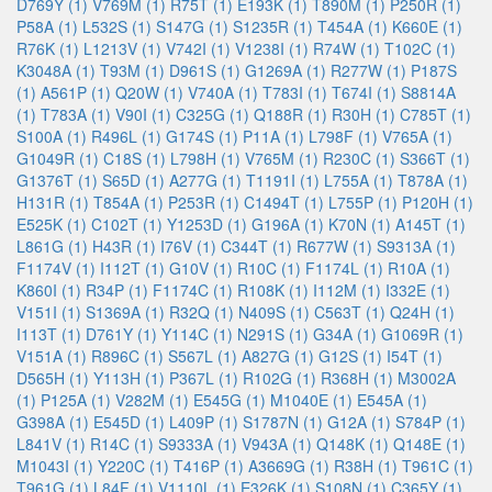
D769Y (1)
V769M (1)
R75T (1)
E193K (1)
T890M (1)
P250R (1)
P58A (1)
L532S (1)
S147G (1)
S1235R (1)
T454A (1)
K660E (1)
R76K (1)
L1213V (1)
V742I (1)
V1238I (1)
R74W (1)
T102C (1)
K3048A (1)
T93M (1)
D961S (1)
G1269A (1)
R277W (1)
P187S
(1)
A561P (1)
Q20W (1)
V740A (1)
T783I (1)
T674I (1)
S8814A
(1)
T783A (1)
V90I (1)
C325G (1)
Q188R (1)
R30H (1)
C785T (1)
S100A (1)
R496L (1)
G174S (1)
P11A (1)
L798F (1)
V765A (1)
G1049R (1)
C18S (1)
L798H (1)
V765M (1)
R230C (1)
S366T (1)
G1376T (1)
S65D (1)
A277G (1)
T1191I (1)
L755A (1)
T878A (1)
H131R (1)
T854A (1)
P253R (1)
C1494T (1)
L755P (1)
P120H (1)
E525K (1)
C102T (1)
Y1253D (1)
G196A (1)
K70N (1)
A145T (1)
L861G (1)
H43R (1)
I76V (1)
C344T (1)
R677W (1)
S9313A (1)
F1174V (1)
I112T (1)
G10V (1)
R10C (1)
F1174L (1)
R10A (1)
K860I (1)
R34P (1)
F1174C (1)
R108K (1)
I112M (1)
I332E (1)
V151I (1)
S1369A (1)
R32Q (1)
N409S (1)
C563T (1)
Q24H (1)
I113T (1)
D761Y (1)
Y114C (1)
N291S (1)
G34A (1)
G1069R (1)
V151A (1)
R896C (1)
S567L (1)
A827G (1)
G12S (1)
I54T (1)
D565H (1)
Y113H (1)
P367L (1)
R102G (1)
R368H (1)
M3002A
(1)
P125A (1)
V282M (1)
E545G (1)
M1040E (1)
E545A (1)
G398A (1)
E545D (1)
L409P (1)
S1787N (1)
G12A (1)
S784P (1)
L841V (1)
R14C (1)
S9333A (1)
V943A (1)
Q148K (1)
Q148E (1)
M1043I (1)
Y220C (1)
T416P (1)
A3669G (1)
R38H (1)
T961C (1)
T961G (1)
L84F (1)
V1110L (1)
E326K (1)
S108N (1)
C365Y (1)