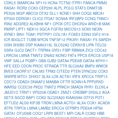
CDKL5
SMARCA4
SP110
HCN4
TCTN2
ITPR1
FANCA
PMM2
RASA1
ROR2
COX3
CEP290
ALPL
POLG
STAT3
DNMT3B
PEX26
MGP
ABCC9
OTX2
DLL1
KCNE1
SHH
COQ2
ABCA1
EP300
DDRGK1
CLIC2
ITGA7
SCN9A
IRF2BP2
CCNQ
TNNC1
RIN2
ADGRE2
ALKBH8
NF1
CPOX
OTC
DHCR24
ARID1B
MAK
RMRP
LIPT1
NEK10
SGCA
FGFR2
MICOS13
SOX5
NEXN
SYNE1
BIN1
TGM1
PSTPIP1
COL7A1
FOXE3
EDN3
IGF2
H19-
ICR
B3GLCT
TUBB
MYCN
TNFSF12
PIK3R1
RASA1
F5
SARDH
GSN
SH2B3
DSP
KIAA0319L
SLC52A2
CDKN1B
LIPA
TELO2
SSR4
GJC2
DACT1
TRPM4
GYG1
FIBP
RBM8A
ZIC2
CDC42
LRRC56
LMNA
TNNT2
DNAI2
NONO
FAT4
PPCS
ERCC8
USP18
VWF
SALL4
PQBP1
GBA
GJB2
GATA4
PDE6B
GATA4
MYH11
HFE
EED
CDON
PROC
STRADA
TTR
SLC26A2
BMP2
WWOX
BVES
C8ORF37
CALM3
TPM2
CITED2
PTEN
DYNC2I2
COX3
SNRPB
MTO1
DHX37
SLX4
LOX
ACTA1
IRF8
XRCC4
TRIP13
CDC73
ODAD3
DNAAF2
MANBA
CFTR
SCNN1A
PPP2R5D
WARS2
CCDC39
PKD2
TNNT2
PRKCH
SMAD9
RYR1
ELOVL4
JMJD1C
TRNT1
VPS33A
ODAD1
ZMIZ1
CREBBP
DIS3L2
AGA
SETX
SGCD
BAP1
COX2
SLC25A20
KIAA0586
GTF2I
POT1
EFTUD2
ALG9
KIF3B
TRDN
LMNA
ACTG1
ALX4
COX1
ACAD8
ATP6
TRPC6
LMNA
LAMB2
ERCC4
GTPBP3
PDE6A
HPS6
GATA1
OTUD6B
COQ7
LRP5
BEST1
MPI
CALR
CCM2
HBB