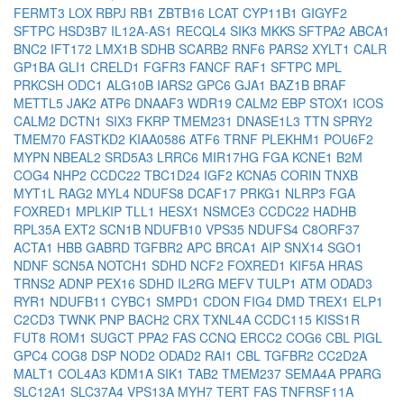
FERMT3
LOX
RBPJ
RB1
ZBTB16
LCAT
CYP11B1
GIGYF2
SFTPC
HSD3B7
IL12A-AS1
RECQL4
SIK3
MKKS
SFTPA2
ABCA1
BNC2
IFT172
LMX1B
SDHB
SCARB2
RNF6
PARS2
XYLT1
CALR
GP1BA
GLI1
CRELD1
FGFR3
FANCF
RAF1
SFTPC
MPL
PRKCSH
ODC1
ALG10B
IARS2
GPC6
GJA1
BAZ1B
BRAF
METTL5
JAK2
ATP6
DNAAF3
WDR19
CALM2
EBP
STOX1
ICOS
CALM2
DCTN1
SIX3
FKRP
TMEM231
DNASE1L3
TTN
SPRY2
TMEM70
FASTKD2
KIAA0586
ATF6
TRNF
PLEKHM1
POU6F2
MYPN
NBEAL2
SRD5A3
LRRC6
MIR17HG
FGA
KCNE1
B2M
COG4
NHP2
CCDC22
TBC1D24
IGF2
KCNA5
CORIN
TNXB
MYT1L
RAG2
MYL4
NDUFS8
DCAF17
PRKG1
NLRP3
FGA
FOXRED1
MPLKIP
TLL1
HESX1
NSMCE3
CCDC22
HADHB
RPL35A
EXT2
SCN1B
NDUFB10
VPS35
NDUFS4
C8ORF37
ACTA1
HBB
GABRD
TGFBR2
APC
BRCA1
AIP
SNX14
SGO1
NDNF
SCN5A
NOTCH1
SDHD
NCF2
FOXRED1
KIF5A
HRAS
TRNS2
ADNP
PEX16
SDHD
IL2RG
MEFV
TULP1
ATM
ODAD3
RYR1
NDUFB11
CYBC1
SMPD1
CDON
FIG4
DMD
TREX1
ELP1
C2CD3
TWNK
PNP
BACH2
CRX
TXNL4A
CCDC115
KISS1R
FUT8
ROM1
SUGCT
PPA2
FAS
CCNQ
ERCC2
COG6
CBL
PIGL
GPC4
COG8
DSP
NOD2
ODAD2
RAI1
CBL
TGFBR2
CC2D2A
MALT1
COL4A3
KDM1A
SIK1
TAB2
TMEM237
SEMA4A
PPARG
SLC12A1
SLC37A4
VPS13A
MYH7
TERT
FAS
TNFRSF11A