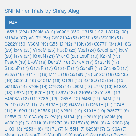
SNPMiner Trials by Shray Alag
R4E
L858R (324)
T790M (316)
V600E (256)
T315I (102)
L861Q (92)
M184V (67)
V617F (54)
G20210A (53)
K65R (52)
V600K (51)
C282Y (50)
V66M (49)
G551D (42)
P13K (39)
C677T (34)
A118G
(29)
I84V (27)
V158M (26)
H63D (25)
V32I (24)
S768I (24)
I50V
(23)
I47V (21)
K103N (21)
Y181C (20)
L33F (19)
K27M (19)
T380A (18)
L76V (18)
D842V (18)
D816V (17)
S1251N (17)
S1255P (17)
G178R (17)
G1244E (17)
S549R (17)
G1349D (17)
V82A (16)
R117H (16)
M41L (16)
S549N (16)
G12C (16)
C3435T
(16)
G551S (16)
Q151M (16)
Q12H (15)
K219Q (15)
I54L (15)
G719A (14)
K70E (14)
C797S (14)
L90M (13)
L74V (13)
E138A
(13)
D67N (13)
K70R (13)
L89V (13)
L210W (13)
Y188L (13)
P4503A (12)
G11778A (12)
L265P (12)
M46I (12)
I54M (12)
G12D (12)
V11I (12)
R132H (12)
G48V (11)
D961H (11)
T74P
(11)
R192G (11)
E255K (11)
V299L (10)
K101E (10)
G2677T (9)
T25W (9)
V106A (9)
G12V (9)
M184I (9)
H221Y (9)
V30M (9)
V600D (9)
G1691A (8)
F227C (8)
T215Y (8)
I50L (8)
A1298C (8)
L100I (8)
Y253H (8)
F317L (7)
N155H (7)
S298P (7)
G190A (7)
M230I (7)
C1236T (7)
V600R (7)
Y188C (7)
G2019S (7)
P225H