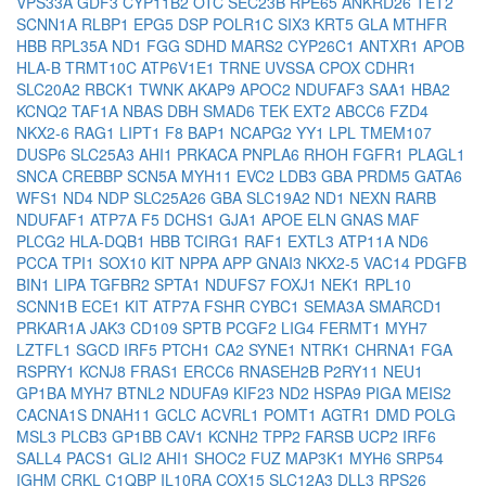
VPS33A
GDF3
CYP11B2
OTC
SEC23B
RPE65
ANKRD26
TET2
SCNN1A
RLBP1
EPG5
DSP
POLR1C
SIX3
KRT5
GLA
MTHFR
HBB
RPL35A
ND1
FGG
SDHD
MARS2
CYP26C1
ANTXR1
APOB
HLA-B
TRMT10C
ATP6V1E1
TRNE
UVSSA
CPOX
CDHR1
SLC20A2
RBCK1
TWNK
AKAP9
APOC2
NDUFAF3
SAA1
HBA2
KCNQ2
TAF1A
NBAS
DBH
SMAD6
TEK
EXT2
ABCC6
FZD4
NKX2-6
RAG1
LIPT1
F8
BAP1
NCAPG2
YY1
LPL
TMEM107
DUSP6
SLC25A3
AHI1
PRKACA
PNPLA6
RHOH
FGFR1
PLAGL1
SNCA
CREBBP
SCN5A
MYH11
EVC2
LDB3
GBA
PRDM5
GATA6
WFS1
ND4
NDP
SLC25A26
GBA
SLC19A2
ND1
NEXN
RARB
NDUFAF1
ATP7A
F5
DCHS1
GJA1
APOE
ELN
GNAS
MAF
PLCG2
HLA-DQB1
HBB
TCIRG1
RAF1
EXTL3
ATP11A
ND6
PCCA
TPI1
SOX10
KIT
NPPA
APP
GNAI3
NKX2-5
VAC14
PDGFB
BIN1
LIPA
TGFBR2
SPTA1
NDUFS7
FOXJ1
NEK1
RPL10
SCNN1B
ECE1
KIT
ATP7A
FSHR
CYBC1
SEMA3A
SMARCD1
PRKAR1A
JAK3
CD109
SPTB
PCGF2
LIG4
FERMT1
MYH7
LZTFL1
SGCD
IRF5
PTCH1
CA2
SYNE1
NTRK1
CHRNA1
FGA
RSPRY1
KCNJ8
FRAS1
ERCC6
RNASEH2B
P2RY11
NEU1
GP1BA
MYH7
BTNL2
NDUFA9
KIF23
ND2
HSPA9
PIGA
MEIS2
CACNA1S
DNAH11
GCLC
ACVRL1
POMT1
AGTR1
DMD
POLG
MSL3
PLCB3
GP1BB
CAV1
KCNH2
TPP2
FARSB
UCP2
IRF6
SALL4
PACS1
GLI2
AHI1
SHOC2
FUZ
MAP3K1
MYH6
SRP54
IGHM
CRKL
C1QBP
IL10RA
COX15
SLC12A3
DLL3
RPS26