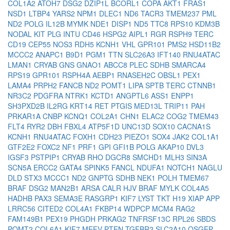
COL1A2
ATOH7
DSG2
DZIP1L
BCORL1
COPA
AKT1
FRAS1
NSD1
LTBP4
YARS2
NPM1
DLEC1
ND6
TACR3
TMEM237
PML
ND2
POLG
IL12B
MYMK
NDE1
DISP1
ND5
TTC8
RPS10
KDM3B
NODAL
KIT
PLG
INTU
CD46
HSPG2
AIPL1
RGR
RSPH9
TERC
CD19
CEP55
NOS3
RDH5
KCNH1
VHL
GPR101
PMS2
HSD11B2
MCCC2
ANAPC1
B9D1
PGM1
TTN
SLC26A3
IFT140
RNU4ATAC
LMAN1
CRYAB
GNS
GNAO1
ABCC8
PLEC
SDHB
SMARCA4
RPS19
GPR101
RSPH4A
AEBP1
RNASEH2C
OBSL1
PEX1
LAMA4
PRPH2
FANCB
ND2
POMT1
LIPA
SPTB
TERC
CTNNB1
NR3C2
PDGFRA
NTRK1
KCTD1
ANGPTL6
ASS1
ENPP1
SH3PXD2B
IL2RG
KRT14
RET
PTGIS
MED13L
TRIP11
PAH
PRKAR1A
CNBP
KCNQ1
COL2A1
CHN1
ELAC2
COG2
TMEM43
FLT4
RYR2
DBH
FBXL4
ATP5F1D
UNC13D
SOX10
CACNA1S
KCNH1
RNU4ATAC
FOXH1
CDH23
PIEZO1
SOX4
JAK2
COL1A1
GTF2E2
FOXC2
NF1
PRF1
GPI
GFI1B
POLG
AKAP10
DVL3
IGSF3
PSTPIP1
CRYAB
RHO
DGCR8
SMCHD1
MLH3
SIN3A
SCN5A
ERCC2
GATA4
SPINK5
FANCL
NDUFA1
NOTCH1
NAGLU
DLD
STX3
MCCC1
ND2
GNPTG
SDHB
NEK1
POLH
TMEM67
BRAF
DSG2
MAN2B1
ARSA
CALR
HJV
BRAF
MYLK
COL4A5
HADHB
PAX3
SEMA3E
RASGRP1
KIF7
LYST
TKT
H19
XIAP
APP
LRRC56
CITED2
COL4A1
FKBP14
WDPCP
MCM4
RAG2
FAM149B1
PEX19
PHGDH
PRKAG2
TNFRSF13C
RPL26
SBDS
POMT2
COL6A1
KIF7
MEFV
PTEN
TGFBR2
SLC2A10
OSGEP