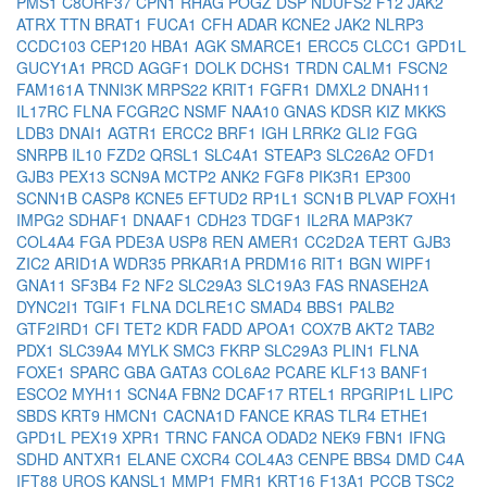
PMS1
C8ORF37
CPN1
RHAG
POGZ
DSP
NDUFS2
F12
JAK2
ATRX
TTN
BRAT1
FUCA1
CFH
ADAR
KCNE2
JAK2
NLRP3
CCDC103
CEP120
HBA1
AGK
SMARCE1
ERCC5
CLCC1
GPD1L
GUCY1A1
PRCD
AGGF1
DOLK
DCHS1
TRDN
CALM1
FSCN2
FAM161A
TNNI3K
MRPS22
KRIT1
FGFR1
DMXL2
DNAH11
IL17RC
FLNA
FCGR2C
NSMF
NAA10
GNAS
KDSR
KIZ
MKKS
LDB3
DNAI1
AGTR1
ERCC2
BRF1
IGH
LRRK2
GLI2
FGG
SNRPB
IL10
FZD2
QRSL1
SLC4A1
STEAP3
SLC26A2
OFD1
GJB3
PEX13
SCN9A
MCTP2
ANK2
FGF8
PIK3R1
EP300
SCNN1B
CASP8
KCNE5
EFTUD2
RP1L1
SCN1B
PLVAP
FOXH1
IMPG2
SDHAF1
DNAAF1
CDH23
TDGF1
IL2RA
MAP3K7
COL4A4
FGA
PDE3A
USP8
REN
AMER1
CC2D2A
TERT
GJB3
ZIC2
ARID1A
WDR35
PRKAR1A
PRDM16
RIT1
BGN
WIPF1
GNA11
SF3B4
F2
NF2
SLC29A3
SLC19A3
FAS
RNASEH2A
DYNC2I1
TGIF1
FLNA
DCLRE1C
SMAD4
BBS1
PALB2
GTF2IRD1
CFI
TET2
KDR
FADD
APOA1
COX7B
AKT2
TAB2
PDX1
SLC39A4
MYLK
SMC3
FKRP
SLC29A3
PLIN1
FLNA
FOXE1
SPARC
GBA
GATA3
COL6A2
PCARE
KLF13
BANF1
ESCO2
MYH11
SCN4A
FBN2
DCAF17
RTEL1
RPGRIP1L
LIPC
SBDS
KRT9
HMCN1
CACNA1D
FANCE
KRAS
TLR4
ETHE1
GPD1L
PEX19
XPR1
TRNC
FANCA
ODAD2
NEK9
FBN1
IFNG
SDHD
ANTXR1
ELANE
CXCR4
COL4A3
CENPE
BBS4
DMD
C4A
IFT88
UROS
KANSL1
MMP1
FMR1
KRT16
F13A1
PCCB
TSC2