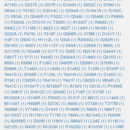
A719G (1)
D237E (1)
G37R (1)
D104N (1)
S653C (1)
S786I (1)
V834I (1)
Y376C (1)
G3514C (1)
G594A (1)
G1947A (1)
G190C
(1)
V834L (1)
Q546R (1)
F522C (1)
Q546L (1)
Q546K (1)
P699S
(1)
F2004L (1)
D101H (1)
T393C (1)
A1330T (1)
R988C (1)
H48Q (1)
T174M (1)
A62V (1)
A62T (1)
L84V (1)
M165I (1)
V222A (1)
P479L (1)
Y318F (1)
G908R (1)
V75M (1)
D101Y (1)
I10F (1)
D90V (1)
H1112L (1)
V30A (1)
R3500Q (1)
S282R (1)
D919G (1)
I665V (1)
H1112Y (1)
D90A (1)
C385A (1)
M95L (1)
G1170S (1)
V244M (1)
G17T (1)
S26E (1)
N251K (1)
G464V (1)
C807T (1)
V77I (1)
Y449D (1)
D4064A (1)
C168H (1)
Q215S (1)
M50I (1)
K56M (1)
F106C (1)
G465R (1)
G598V (1)
S769N (1)
E586K (1)
T1482I (1)
L1196M (1)
E148Q (1)
T12W (1)
S720P (1)
Y641S (1)
S768R (1)
F129L (1)
Y641N (1)
C938A (1)
C165V (1)
R19C (1)
C383R (1)
Y641H (1)
Y641F (1)
C805S (1)
W64R (1)
Y641C (1)
H1047Y (1)
M1268T (1)
A736V (1)
C61G (1)
P1009S
(1)
V481F (1)
S1612C (1)
Q546E (1)
L718P (1)
V179F (1)
M1002A (1)
G106R (1)
P300D (1)
S131F (1)
W21C (1)
L144S (1)
M1149T (1)
H558R (1)
S373C (1)
A69S (1)
V774A (1)
T377M (1)
V689M (1)
V774M (1)
D164V (1)
R199W (1)
N86S (1)
N86Y (1)
G11053T (1)
R175H (1)
T17M (1)
Y86N (1)
A2144G (1)
N345K
(1)
A2059G (1)
D50W (1)
I180V (1)
A864V (1)
L24E (1)
V118I (1)
G212S (1)
I843S (1)
N1303K (1)
R1623Q (1)
A1033V (1)
L1198F