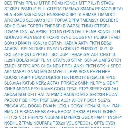
DES
TPM3
RPL10
MTRR
PGM3
KCNQ1
MTTP
IL7R
STAG2
STXBP1
PSMD12
FLI1
CITED2
TMEM43
SMAD4
PRKACG
IFT81
HLA-B
SPINK5
KCNQ1
RNASEH2C
SP110
RBM8A
TIMMDC1
ATIC
BAG3
SLC39A13
IGH
TOP3A
DPP9
TMEM231
DCLRE1C
SDHD
GJA5
TGFBR1
TNFRSF1B
WARS2
TNNI3
GTPBP3
ITGA2B
TXNL4A
AP3B1
TCTN3
GPC3
DVL1
FLNB
KCNQ1
TTN
NDUFAF3
AGA
BBS10
FOXP3
KYNU
COG5
FN1
PCSK9
TRMU
SOX10
DNAH1
KCNJ18
OSTM1
HADHA
AKT1
FKTN
BBS2
ACADVL
RPL26
DISP1
RNF213
CDKN1C
SH2B3
GLI2
GLI2
COL4A2
EDN1
CYP1B1
TSC1
JUP
TRRAP
GATAD1
CHST14
IL23R
BOLA3
MGP
PLIN1
CFAP300
STIM1
SCN5A
UMPS
CTC1
ZMIZ1
SFTPC
XPC
CHD4
ND6
FRG1
ANK1
FKTN
STK11
SPEG
AK2
MASP1
GNAQ
MYCN
MYH11
LRP5
SOX3
PHYH
HFE
CDC42
TASP1
FOXA2
DGCR6
TEK
HOXD13
B3GALT6
RPL5
SLC39A4
KAT6B
NEK2
ACTA1
PRKAG2
SMN1
NLRP12
GDNF
CHKB
ABCG8
PEX10
MVK
COG1
TP63
IFT27
SPEF2
COL2A1
ABCA4
ND4
CFI
LRAT
ATP5MD
RAD51C
MLX
SEC23B
FUCA1
PKDCC
FGB
HPS4
PIGT
JAK2
ALG1
AHCY
FOXC1
SUZ12
PIK3CA
VCL
DOCK8
DNAH9
LOXL1
COX20
HCN4
KLHL41
RAI1
RMND1
PIK3CA
HRAS
AFF4
ERCC2
DHX38
PTPN11
KCNE2
IFT172
ND1
RIPPLY2
NDUFAF6
MYBPC3
GGCX
FAM111A
SPP1
NSDHL
ZFPM2
NDUFAF2
TBX20
VCL
SPECC1L
CPT2
GYS1