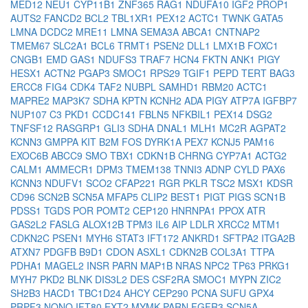
MED12
NEU1
CYP11B1
ZNF365
RAG1
NDUFA10
IGF2
PROP1
AUTS2
FANCD2
BCL2
TBL1XR1
PEX12
ACTC1
TWNK
GATA5
LMNA
DCDC2
MRE11
LMNA
SEMA3A
ABCA1
CNTNAP2
TMEM67
SLC2A1
BCL6
TRMT1
PSEN2
DLL1
LMX1B
FOXC1
CNGB1
EMD
GAS1
NDUFS3
TRAF7
HCN4
FKTN
ANK1
PIGY
HESX1
ACTN2
PGAP3
SMOC1
RPS29
TGIF1
PEPD
TERT
BAG3
ERCC8
FIG4
CDK4
TAF2
NUBPL
SAMHD1
RBM20
ACTC1
MAPRE2
MAP3K7
SDHA
KPTN
KCNH2
ADA
PIGY
ATP7A
IGFBP7
NUP107
C3
PKD1
CCDC141
FBLN5
NFKBIL1
PEX14
DSG2
TNFSF12
RASGRP1
GLI3
SDHA
DNAL1
MLH1
MC2R
AGPAT2
KCNN3
GMPPA
KIT
B2M
FOS
DYRK1A
PEX7
KCNJ5
PAM16
EXOC6B
ABCC9
SMO
TBX1
CDKN1B
CHRNG
CYP7A1
ACTG2
CALM1
AMMECR1
DPM3
TMEM138
TNNI3
ADNP
CYLD
PAX6
KCNN3
NDUFV1
SCO2
CFAP221
RGR
PKLR
TSC2
MSX1
KDSR
CD96
SCN2B
SCN5A
MFAP5
CLIP2
BEST1
PIGT
PIGS
SCN1B
PDSS1
TGDS
POR
POMT2
CEP120
HNRNPA1
PPOX
ATR
GAS2L2
FASLG
ALOX12B
TPM3
IL6
AIP
LDLR
XRCC2
MTM1
CDKN2C
PSEN1
MYH6
STAT3
IFT172
ANKRD1
SFTPA2
ITGA2B
ATXN7
PDGFB
B9D1
CDON
ASXL1
CDKN2B
COL3A1
TTPA
PDHA1
MAGEL2
INSR
PARN
MAP1B
NRAS
NPC2
TP63
PRKG1
MYH7
PKD2
BLNK
DIS3L2
DES
CSF2RA
SMOC1
MYPN
ZIC2
SH2B3
HACD1
TBC1D24
AHCY
CEP290
PCNA
SUFU
GPX4
PRPF3
NONO
IFT80
EXT2
MYMK
PARN
FGFR3
SCN5A