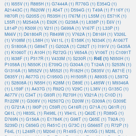
(1)
I655V (1)
R885H (1)
G7444A (1)
R776G (1)
E354Q (1)
A21443C (1)
R620W (1)
A54T (1)
D594G (1)
T49A (1)
F116Y (1)
H870R (1)
G205S (1)
R535H (1)
I767M (1)
L55M (1)
E571K (1)
L55R (1)
M2540A (1)
E92K (1)
G238A (1)
L838P (1)
E6V (1)
L814P (1)
K509I (1)
V21I (1)
G699A (1)
V167F (1)
L33P (1)
M66V (1)
D61804R (1)
R849W (1)
V762A (1)
D816H (1)
V326L
(1)
V108M (1)
L58H (1)
V411L (1)
E158K (1)
N334K (1)
A1067T
(1)
S1800A (1)
G894T (1)
G202A (1)
C282T (1)
I191V (1)
G435A
(1)
K1060T (1)
A10H (1)
R272G (1)
V654A (1)
V106T (1)
C1091T
(1)
I638F (1)
P317R (1)
V433M (1)
S230R (1)
R4E (1)
N550H (1)
P1058A (1)
N550K (1)
E709Q (1)
G304A (1)
T124A (1)
S253N (1)
G1316A (1)
M552V (1)
M552I (1)
R182H (1)
D835V (1)
A871E (1)
D835Y (1)
A677G (1)
C1950G (1)
H1505R (1)
A893S (1)
L597Q
(1)
S2808A (1)
N55H (1)
K28M (1)
D89E (1)
L485W (1)
M9346A
(1)
L159F (1)
A437G (1)
R92Q (1)
V29C (1)
L38V (1)
G135C (1)
A677V (1)
C34T (1)
G93R (1)
R270H (1)
V321A (1)
C10D (1)
R122W (1)
G308V (1)
H2507Q (1)
D20W (1)
G309A (1)
G309E
(1)
G721A (1)
I90P (1)
C59R (1)
C416R (1)
G71A (1)
Q61R (1)
Q61L (1)
H835L (1)
R498L (1)
V941L (1)
Q62E (1)
R389G (1)
D769N (1)
G156A (1)
E1784K (1)
G98T (1)
Q65E (1)
T92A (1)
S239D (1)
C656G (1)
R451C (1)
G73C (1)
G5665T (1)
R72P (1)
F64L (1)
L248R (1)
M204I (1)
R149S (1)
A105G (1)
M28L (1)