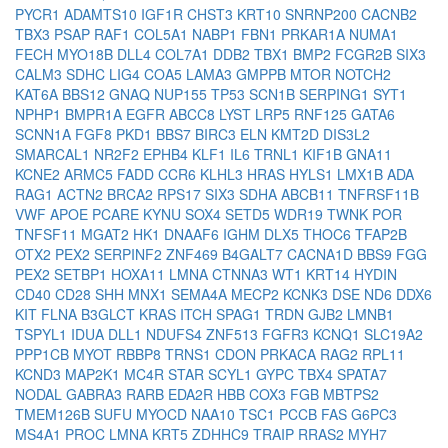
PYCR1
ADAMTS10
IGF1R
CHST3
KRT10
SNRNP200
CACNB2
TBX3
PSAP
RAF1
COL5A1
NABP1
FBN1
PRKAR1A
NUMA1
FECH
MYO18B
DLL4
COL7A1
DDB2
TBX1
BMP2
FCGR2B
SIX3
CALM3
SDHC
LIG4
COA5
LAMA3
GMPPB
MTOR
NOTCH2
KAT6A
BBS12
GNAQ
NUP155
TP53
SCN1B
SERPING1
SYT1
NPHP1
BMPR1A
EGFR
ABCC8
LYST
LRP5
RNF125
GATA6
SCNN1A
FGF8
PKD1
BBS7
BIRC3
ELN
KMT2D
DIS3L2
SMARCAL1
NR2F2
EPHB4
KLF1
IL6
TRNL1
KIF1B
GNA11
KCNE2
ARMC5
FADD
CCR6
KLHL3
HRAS
HYLS1
LMX1B
ADA
RAG1
ACTN2
BRCA2
RPS17
SIX3
SDHA
ABCB11
TNFRSF11B
VWF
APOE
PCARE
KYNU
SOX4
SETD5
WDR19
TWNK
POR
TNFSF11
MGAT2
HK1
DNAAF6
IGHM
DLX5
THOC6
TFAP2B
OTX2
PEX2
SERPINF2
ZNF469
B4GALT7
CACNA1D
BBS9
FGG
PEX2
SETBP1
HOXA11
LMNA
CTNNA3
WT1
KRT14
HYDIN
CD40
CD28
SHH
MNX1
SEMA4A
MECP2
KCNK3
DSE
ND6
DDX6
KIT
FLNA
B3GLCT
KRAS
ITCH
SPAG1
TRDN
GJB2
LMNB1
TSPYL1
IDUA
DLL1
NDUFS4
ZNF513
FGFR3
KCNQ1
SLC19A2
PPP1CB
MYOT
RBBP8
TRNS1
CDON
PRKACA
RAG2
RPL11
KCND3
MAP2K1
MC4R
STAR
SCYL1
GYPC
TBX4
SPATA7
NODAL
GABRA3
RARB
EDA2R
HBB
COX3
FGB
MBTPS2
TMEM126B
SUFU
MYOCD
NAA10
TSC1
PCCB
FAS
G6PC3
MS4A1
PROC
LMNA
KRT5
ZDHHC9
TRAIP
RRAS2
MYH7