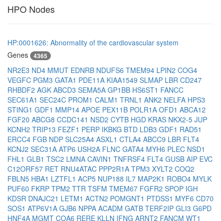
HPO Nodes
HP:0001626: Abnormality of the cardiovascular system
Genes
4365
NR2E3
ND4
MMUT
EDNRB
NDUFS6
TMEM94
LPIN2
COG4
VEGFC
PGM3
GATA1
PDE11A
KIAA1549
SLMAP
LBR
CD247
RHBDF2
AGK
ABCD3
SEMA5A
GP1BB
HS6ST1
FANCC
SEC61A1
SEC24C
PROM1
CALM1
TRNL1
ANK2
NELFA
HPS3
STING1
GDF1
MMP14
APOE
PEX11B
POLR1A
OFD1
ABCA12
FGF20
ABCG8
CCDC141
NSD2
CYTB
HGD
KRAS
NKX2-5
JUP
KCNH2
TRIP13
FEZF1
PERP
IKBKG
BTD
LDB3
GDF1
RAD51
ERCC4
FGB
NDP
SLC25A4
ASXL1
CTLA4
ABCC9
LBR
FLT4
KCNJ2
SEC31A
ATP6
USH2A
FLNC
GATA4
MYH6
PLEC
NSD1
FHL1
GLB1
TSC2
LMNA
CAVIN1
TNFRSF4
FLT4
GUSB
AIP
EVC
C12ORF57
RET
RNU4ATAC
PPP2R1A
TPM3
XYLT2
COQ2
FBLN5
HBA1
LZTFL1
ACP5
NUP188
IL7
MAP2K1
ROBO4
MYLK
PUF60
FKRP
TPM2
TTR
TSFM
TMEM67
FGFR2
SPOP
IGH
KDSR
DNAJC21
LETM1
ACTN2
POMGNT1
PTDSS1
MYF6
CD70
SOS1
ATP6V1A
GJB6
NPPA
ACADM
GATB
TERF2IP
GLI3
G6PD
HNF4A
MGMT
COA6
RERE
KLLN
IFNG
ARNT2
FANCM
WT1