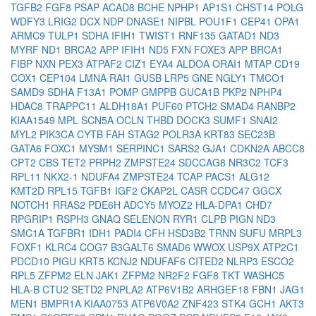
TGFB2
FGF8
PSAP
ACAD8
BCHE
NPHP1
AP1S1
CHST14
POLG
WDFY3
LRIG2
DCX
NDP
DNASE1
NIPBL
POU1F1
CEP41
OPA1
ARMC9
TULP1
SDHA
IFIH1
TWIST1
RNF135
GATAD1
ND3
MYRF
ND1
BRCA2
APP
IFIH1
ND5
FXN
FOXE3
APP
BRCA1
FIBP
NXN
PEX3
ATPAF2
CIZ1
EYA4
ALDOA
ORAI1
MTAP
CD19
COX1
CEP104
LMNA
RAI1
GUSB
LRP5
GNE
NGLY1
TMCO1
SAMD9
SDHA
F13A1
POMP
GMPPB
GUCA1B
PKP2
NPHP4
HDAC8
TRAPPC11
ALDH18A1
PUF60
PTCH2
SMAD4
RANBP2
KIAA1549
MPL
SCN5A
OCLN
THBD
DOCK3
SUMF1
SNAI2
MYL2
PIK3CA
CYTB
FAH
STAG2
POLR3A
KRT83
SEC23B
GATA6
FOXC1
MYSM1
SERPINC1
SARS2
GJA1
CDKN2A
ABCC8
CPT2
CBS
TET2
PRPH2
ZMPSTE24
SDCCAG8
NR3C2
TCF3
RPL11
NKX2-1
NDUFA4
ZMPSTE24
TCAP
PACS1
ALG12
KMT2D
RPL15
TGFB1
IGF2
CKAP2L
CASR
CCDC47
GGCX
NOTCH1
RRAS2
PDE6H
ADCY5
MYOZ2
HLA-DPA1
CHD7
RPGRIP1
RSPH3
GNAQ
SELENON
RYR1
CLPB
PIGN
ND3
SMC1A
TGFBR1
IDH1
PADI4
CFH
HSD3B2
TRNN
SUFU
MRPL3
FOXF1
KLRC4
COG7
B3GALT6
SMAD6
WWOX
USP9X
ATP2C1
PDCD10
PIGU
KRT5
KCNJ2
NDUFAF6
CITED2
NLRP3
ESCO2
RPL5
ZFPM2
ELN
JAK1
ZFPM2
NR2F2
FGF8
TKT
WASHC5
HLA-B
CTU2
SETD2
PNPLA2
ATP6V1B2
ARHGEF18
FBN1
JAG1
MEN1
BMPR1A
KIAA0753
ATP6V0A2
ZNF423
STK4
GCH1
AKT3