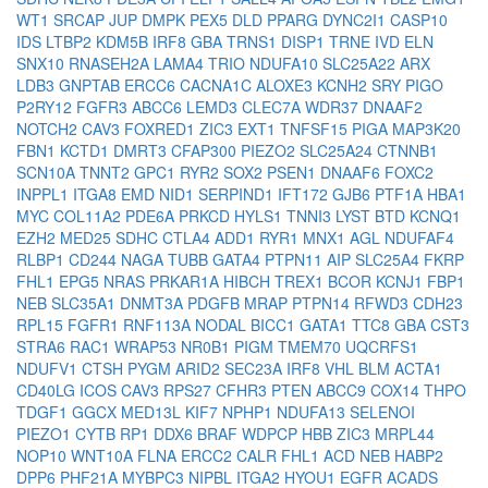
WT1
SRCAP
JUP
DMPK
PEX5
DLD
PPARG
DYNC2I1
CASP10
IDS
LTBP2
KDM5B
IRF8
GBA
TRNS1
DISP1
TRNE
IVD
ELN
SNX10
RNASEH2A
LAMA4
TRIO
NDUFA10
SLC25A22
ARX
LDB3
GNPTAB
ERCC6
CACNA1C
ALOXE3
KCNH2
SRY
PIGO
P2RY12
FGFR3
ABCC6
LEMD3
CLEC7A
WDR37
DNAAF2
NOTCH2
CAV3
FOXRED1
ZIC3
EXT1
TNFSF15
PIGA
MAP3K20
FBN1
KCTD1
DMRT3
CFAP300
PIEZO2
SLC25A24
CTNNB1
SCN10A
TNNT2
GPC1
RYR2
SOX2
PSEN1
DNAAF6
FOXC2
INPPL1
ITGA8
EMD
NID1
SERPIND1
IFT172
GJB6
PTF1A
HBA1
MYC
COL11A2
PDE6A
PRKCD
HYLS1
TNNI3
LYST
BTD
KCNQ1
EZH2
MED25
SDHC
CTLA4
ADD1
RYR1
MNX1
AGL
NDUFAF4
RLBP1
CD244
NAGA
TUBB
GATA4
PTPN11
AIP
SLC25A4
FKRP
FHL1
EPG5
NRAS
PRKAR1A
HIBCH
TREX1
BCOR
KCNJ1
FBP1
NEB
SLC35A1
DNMT3A
PDGFB
MRAP
PTPN14
RFWD3
CDH23
RPL15
FGFR1
RNF113A
NODAL
BICC1
GATA1
TTC8
GBA
CST3
STRA6
RAC1
WRAP53
NR0B1
PIGM
TMEM70
UQCRFS1
NDUFV1
CTSH
PYGM
ARID2
SEC23A
IRF8
VHL
BLM
ACTA1
CD40LG
ICOS
CAV3
RPS27
CFHR3
PTEN
ABCC9
COX14
THPO
TDGF1
GGCX
MED13L
KIF7
NPHP1
NDUFA13
SELENOI
PIEZO1
CYTB
RP1
DDX6
BRAF
WDPCP
HBB
ZIC3
MRPL44
NOP10
WNT10A
FLNA
ERCC2
CALR
FHL1
ACD
NEB
HABP2
DPP6
PHF21A
MYBPC3
NIPBL
ITGA2
HYOU1
EGFR
ACADS