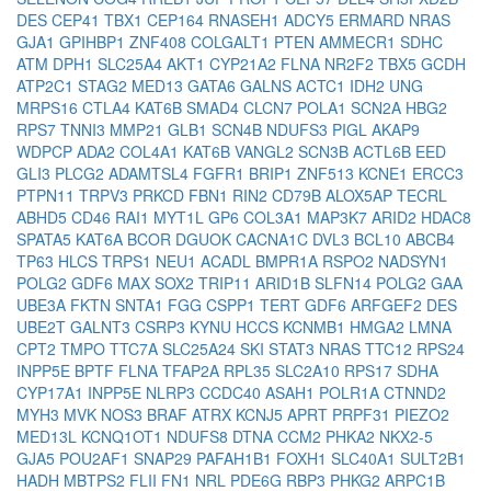
DES
CEP41
TBX1
CEP164
RNASEH1
ADCY5
ERMARD
NRAS
GJA1
GPIHBP1
ZNF408
COLGALT1
PTEN
AMMECR1
SDHC
ATM
DPH1
SLC25A4
AKT1
CYP21A2
FLNA
NR2F2
TBX5
GCDH
ATP2C1
STAG2
MED13
GATA6
GALNS
ACTC1
IDH2
UNG
MRPS16
CTLA4
KAT6B
SMAD4
CLCN7
POLA1
SCN2A
HBG2
RPS7
TNNI3
MMP21
GLB1
SCN4B
NDUFS3
PIGL
AKAP9
WDPCP
ADA2
COL4A1
KAT6B
VANGL2
SCN3B
ACTL6B
EED
GLI3
PLCG2
ADAMTSL4
FGFR1
BRIP1
ZNF513
KCNE1
ERCC3
PTPN11
TRPV3
PRKCD
FBN1
RIN2
CD79B
ALOX5AP
TECRL
ABHD5
CD46
RAI1
MYT1L
GP6
COL3A1
MAP3K7
ARID2
HDAC8
SPATA5
KAT6A
BCOR
DGUOK
CACNA1C
DVL3
BCL10
ABCB4
TP63
HLCS
TRPS1
NEU1
ACADL
BMPR1A
RSPO2
NADSYN1
POLG2
GDF6
MAX
SOX2
TRIP11
ARID1B
SLFN14
POLG2
GAA
UBE3A
FKTN
SNTA1
FGG
CSPP1
TERT
GDF6
ARFGEF2
DES
UBE2T
GALNT3
CSRP3
KYNU
HCCS
KCNMB1
HMGA2
LMNA
CPT2
TMPO
TTC7A
SLC25A24
SKI
STAT3
NRAS
TTC12
RPS24
INPP5E
BPTF
FLNA
TFAP2A
RPL35
SLC2A10
RPS17
SDHA
CYP17A1
INPP5E
NLRP3
CCDC40
ASAH1
POLR1A
CTNND2
MYH3
MVK
NOS3
BRAF
ATRX
KCNJ5
APRT
PRPF31
PIEZO2
MED13L
KCNQ1OT1
NDUFS8
DTNA
CCM2
PHKA2
NKX2-5
GJA5
POU2AF1
SNAP29
PAFAH1B1
FOXH1
SLC40A1
SULT2B1
HADH
MBTPS2
FLII
FN1
NRL
PDE6G
RBP3
PHKG2
ARPC1B