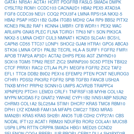
GATA1
NR5A1
ACTA1
HCRT
PDGFRB
FASLG
SMAD4
DMPK
CYSLTR2
ROM1
CCDC103
CACNA2D1
HBA2
PEX5
ATAD3A
FGF8
CCDC39
NEU1
COQ2
POU3F4
LMNA
RPS15A
NKX2-5
HBA2
PSAP
HSD11B2
GJB4
ITGB3
MDH2
CA4
RP9
BBS2
PITX2
KCNE3
PALB2
RAF1
KCNN4
LMBR1
CFB
WDR11
PEX2
WAC
ARL6IP6
GNAS
PLEC
FLNA
TCIRG1
TP63
NF1
SON
PIK3CA
NKX2-5
LMNA
CHD7
CUL3
NMNAT1
KCND3
SLC4A1
BCS1L
CAPN5
CD55
TTC37
LONP1
SHOC2
GJA8
HTRA1
GPC6
ABCA3
STK36
LMNA
OFD1
PALB2
TECRL
HLA-A
SURF1
FGFR2
FMR1
APOB
TFAP2A
AP3D1
ACTA2
DHPS
PEX6
AGT
ZMYND10
SOX18
TGM5
TPM2
REST
ZIC2
SNRNP200
SC5D
PTEN
TBX22
CTCF
PRRX1
RAC2
CTLA4
PLP1
MEGF8
FGFR2
ZIC2
TAF2
EFL1
TTC8
DDB2
B9D2
PEX16
EFEMP2
PTEN
PCNT
NEUROG3
CFHR1
PDSS2
PIK3R2
FGFR2
SPIB
TGFB3
FANCB
USH2A
TNXB
MYH7
PRPH2
SCNN1G
UMPS
ACVR2B
TRAPPC4
XPNPEP2
PTCH1
LEMD3
CRLF1
TNFRSF13B
MYH8
COL1A2
MYPN
MCIDAS
F2
GNAT2
YWHAE
CYP11B2
IVNS1ABP
NSUN2
CHRM3
COL1A2
SLC25A4
STIM1
DHCR7
KRAS
TMC8
RBM10
DPH1
LYZ
KDM6B
FAM13A
MFAP5
CWC27
TBX3
MRAS
MAN2B1
KRAS
KRAS
SH2B1
ANO5
TUB
CDH2
CYP27A1
CBS
NODAL
IFT122
ACAT1
RBM20
NDUFB3
ROR2
COL4A1
MUC5B
USP8
LIPN
RTTN
CRPPA
SMAD4
HBG1
MED25
CCND2
SELENON
COG4
RREB1
JUP
PROP1
CEP57
DLL4
SH3PXD2B