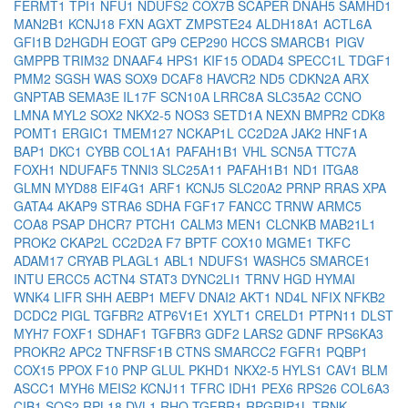
FERMT1
TPI1
NFU1
NDUFS2
COX7B
SCAPER
DNAH5
SAMHD1
MAN2B1
KCNJ18
FXN
AGXT
ZMPSTE24
ALDH18A1
ACTL6A
GFI1B
D2HGDH
EOGT
GP9
CEP290
HCCS
SMARCB1
PIGV
GMPPB
TRIM32
DNAAF4
HPS1
KIF15
ODAD4
SPECC1L
TDGF1
PMM2
SGSH
WAS
SOX9
DCAF8
HAVCR2
ND5
CDKN2A
ARX
GNPTAB
SEMA3E
IL17F
SCN10A
LRRC8A
SLC35A2
CCNO
LMNA
MYL2
SOX2
NKX2-5
NOS3
SETD1A
NEXN
BMPR2
CDK8
POMT1
ERGIC1
TMEM127
NCKAP1L
CC2D2A
JAK2
HNF1A
BAP1
DKC1
CYBB
COL1A1
PAFAH1B1
VHL
SCN5A
TTC7A
FOXH1
NDUFAF5
TNNI3
SLC25A11
PAFAH1B1
ND1
ITGA8
GLMN
MYD88
EIF4G1
ARF1
KCNJ5
SLC20A2
PRNP
RRAS
XPA
GATA4
AKAP9
STRA6
SDHA
FGF17
FANCC
TRNW
ARMC5
COA8
PSAP
DHCR7
PTCH1
CALM3
MEN1
CLCNKB
MAB21L1
PROK2
CKAP2L
CC2D2A
F7
BPTF
COX10
MGME1
TKFC
ADAM17
CRYAB
PLAGL1
ABL1
NDUFS1
WASHC5
SMARCE1
INTU
ERCC5
ACTN4
STAT3
DYNC2LI1
TRNV
HGD
HYMAI
WNK4
LIFR
SHH
AEBP1
MEFV
DNAI2
AKT1
ND4L
NFIX
NFKB2
DCDC2
PIGL
TGFBR2
ATP6V1E1
XYLT1
CRELD1
PTPN11
DLST
MYH7
FOXF1
SDHAF1
TGFBR3
GDF2
LARS2
GDNF
RPS6KA3
PROKR2
APC2
TNFRSF1B
CTNS
SMARCC2
FGFR1
PQBP1
COX15
PPOX
F10
PNP
GLUL
PKHD1
NKX2-5
HYLS1
CAV1
BLM
ASCC1
MYH6
MEIS2
KCNJ11
TFRC
IDH1
PEX6
RPS26
COL6A3
CIB1
SOS2
RPL18
DVL1
RHO
TGFBR1
RPGRIP1L
TRNK