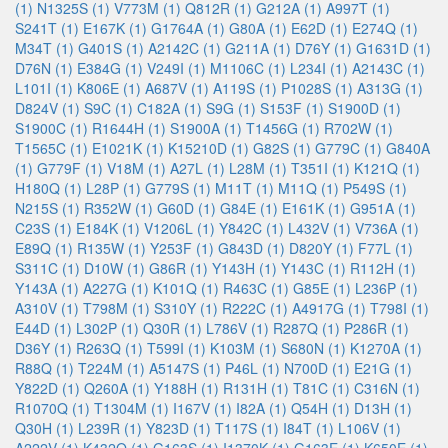
(1)
N1325S (1)
V773M (1)
Q812R (1)
G212A (1)
A997T (1)
S241T (1)
E167K (1)
G1764A (1)
G80A (1)
E62D (1)
E274Q (1)
M34T (1)
G401S (1)
A2142C (1)
G211A (1)
D76Y (1)
G1631D (1)
D76N (1)
E384G (1)
V249I (1)
M1106C (1)
L234I (1)
A2143C (1)
L101I (1)
K806E (1)
A687V (1)
A119S (1)
P1028S (1)
A313G (1)
D824V (1)
S9C (1)
C182A (1)
S9G (1)
S153F (1)
S1900D (1)
S1900C (1)
R1644H (1)
S1900A (1)
T1456G (1)
R702W (1)
T1565C (1)
E1021K (1)
K15210D (1)
G82S (1)
G779C (1)
G840A
(1)
G779F (1)
V18M (1)
A27L (1)
L28M (1)
T351I (1)
K121Q (1)
H180Q (1)
L28P (1)
G779S (1)
M11T (1)
M11Q (1)
P549S (1)
N215S (1)
R352W (1)
G60D (1)
G84E (1)
E161K (1)
G951A (1)
C23S (1)
E184K (1)
V1206L (1)
Y842C (1)
L432V (1)
V736A (1)
E89Q (1)
R135W (1)
Y253F (1)
G843D (1)
D820Y (1)
F77L (1)
S311C (1)
D10W (1)
G86R (1)
Y143H (1)
Y143C (1)
R112H (1)
Y143A (1)
A227G (1)
K101Q (1)
R463C (1)
G85E (1)
L236P (1)
A310V (1)
T798M (1)
S310Y (1)
R222C (1)
A4917G (1)
T798I (1)
E44D (1)
L302P (1)
Q30R (1)
L786V (1)
R287Q (1)
P286R (1)
D36Y (1)
R263Q (1)
T599I (1)
K103M (1)
S680N (1)
K1270A (1)
R88Q (1)
T224M (1)
A5147S (1)
P46L (1)
N700D (1)
E21G (1)
Y822D (1)
Q260A (1)
Y188H (1)
R131H (1)
T81C (1)
C316N (1)
R1070Q (1)
T1304M (1)
I167V (1)
I82A (1)
Q54H (1)
D13H (1)
Q30H (1)
L239R (1)
Y823D (1)
T117S (1)
I84T (1)
L106V (1)