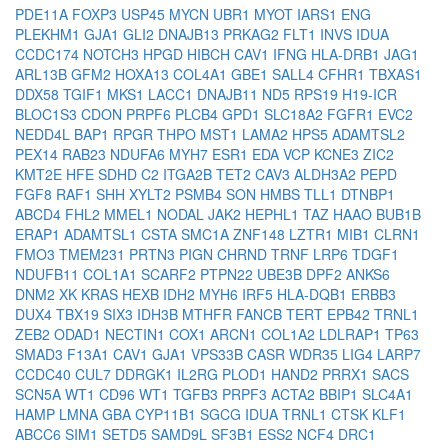
PDE11A
FOXP3
USP45
MYCN
UBR1
MYOT
IARS1
ENG
PLEKHM1
GJA1
GLI2
DNAJB13
PRKAG2
FLT1
INVS
IDUA
CCDC174
NOTCH3
HPGD
HIBCH
CAV1
IFNG
HLA-DRB1
JAG1
ARL13B
GFM2
HOXA13
COL4A1
GBE1
SALL4
CFHR1
TBXAS1
DDX58
TGIF1
MKS1
LACC1
DNAJB11
ND5
RPS19
H19-ICR
BLOC1S3
CDON
PRPF6
PLCB4
GPD1
SLC18A2
FGFR1
EVC2
NEDD4L
BAP1
RPGR
THPO
MST1
LAMA2
HPS5
ADAMTSL2
PEX14
RAB23
NDUFA6
MYH7
ESR1
EDA
VCP
KCNE3
ZIC2
KMT2E
HFE
SDHD
C2
ITGA2B
TET2
CAV3
ALDH3A2
PEPD
FGF8
RAF1
SHH
XYLT2
PSMB4
SON
HMBS
TLL1
DTNBP1
ABCD4
FHL2
MMEL1
NODAL
JAK2
HEPHL1
TAZ
HAAO
BUB1B
ERAP1
ADAMTSL1
CSTA
SMC1A
ZNF148
LZTR1
MIB1
CLRN1
FMO3
TMEM231
PRTN3
PIGN
CHRND
TRNF
LRP6
TDGF1
NDUFB11
COL1A1
SCARF2
PTPN22
UBE3B
DPF2
ANKS6
DNM2
XK
KRAS
HEXB
IDH2
MYH6
IRF5
HLA-DQB1
ERBB3
DUX4
TBX19
SIX3
IDH3B
MTHFR
FANCB
TERT
EPB42
TRNL1
ZEB2
ODAD1
NECTIN1
COX1
ARCN1
COL1A2
LDLRAP1
TP63
SMAD3
F13A1
CAV1
GJA1
VPS33B
CASR
WDR35
LIG4
LARP7
CCDC40
CUL7
DDRGK1
IL2RG
PLOD1
HAND2
PRRX1
SACS
SCN5A
WT1
CD96
WT1
TGFB3
PRPF3
ACTA2
BBIP1
SLC4A1
HAMP
LMNA
GBA
CYP11B1
SGCG
IDUA
TRNL1
CTSK
KLF1
ABCC6
SIM1
SETD5
SAMD9L
SF3B1
ESS2
NCF4
DRC1