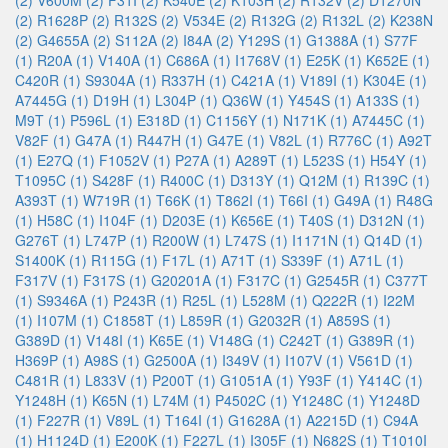
(2)
V600M (2)
F31I (2)
K540E (2)
K103H (2)
R132V (2)
D1270N
(2)
R1628P (2)
R132S (2)
V534E (2)
R132G (2)
R132L (2)
K238N
(2)
G4655A (2)
S112A (2)
I84A (2)
Y129S (1)
G1388A (1)
S77F
(1)
R20A (1)
V140A (1)
C686A (1)
I1768V (1)
E25K (1)
K652E (1)
C420R (1)
S9304A (1)
R337H (1)
C421A (1)
V189I (1)
K304E (1)
A7445G (1)
D19H (1)
L304P (1)
Q36W (1)
Y454S (1)
A133S (1)
M9T (1)
P596L (1)
E318D (1)
C1156Y (1)
N171K (1)
A7445C (1)
V82F (1)
G47A (1)
R447H (1)
G47E (1)
V82L (1)
R776C (1)
A92T
(1)
E27Q (1)
F1052V (1)
P27A (1)
A289T (1)
L523S (1)
H54Y (1)
T1095C (1)
S428F (1)
R400C (1)
D313Y (1)
Q12M (1)
R139C (1)
A393T (1)
W719R (1)
T66K (1)
T862I (1)
T66I (1)
G49A (1)
R48G
(1)
H58C (1)
I104F (1)
D203E (1)
K656E (1)
T40S (1)
D312N (1)
G276T (1)
L747P (1)
R200W (1)
L747S (1)
I1171N (1)
Q14D (1)
S1400K (1)
R115G (1)
F17L (1)
A71T (1)
S339F (1)
A71L (1)
F317V (1)
F317S (1)
G20201A (1)
F317C (1)
G2545R (1)
C377T
(1)
S9346A (1)
P243R (1)
R25L (1)
L528M (1)
Q222R (1)
I22M
(1)
I107M (1)
C1858T (1)
L859R (1)
G2032R (1)
A859S (1)
G389D (1)
V148I (1)
K65E (1)
V148G (1)
C242T (1)
G389R (1)
H369P (1)
A98S (1)
G2500A (1)
I349V (1)
I107V (1)
V561D (1)
C481R (1)
L833V (1)
P200T (1)
G1051A (1)
Y93F (1)
Y414C (1)
Y1248H (1)
K65N (1)
L74M (1)
P4502C (1)
Y1248C (1)
Y1248D
(1)
F227R (1)
V89L (1)
T164I (1)
G1628A (1)
A2215D (1)
C94A
(1)
H1124D (1)
E200K (1)
F227L (1)
I305F (1)
N682S (1)
T1010I