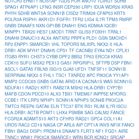
NOTCH3
EHMT1
NOS1AP
TGDS
POR
ANO10
TCIRG1
SDHB
SPAG1
ATP6AP1
LFNG
INSR
CEP290
LRP1
IDUA
WDR26
KRAS
PHYH
SDHB
WNT5A
SCNN1B
CISD2
TRIM28
CFAP53
KRT5
POLR3A
RSPH1
AKR1D1
FGFR1
TFR2
LIG4
IL7R
TPM3
RMRP
GNB5
DNAAF5
NXN
GP1BB
DNAH1
ENG
KDM6A
IQCB1
MINPP1
TBX20
HES7
LMOD1
TRNT
GLIS3
FOXH1
TRNL1
DNAH9
DNAJC13
ALX4
ANTXR2
PRPF4
PLD1
GSN
SMCHD1
RP2
ENPP1
SMARCB1
VHL
TOPORS
MLXIPL
NKX2-5
HLA-
DRB1
ADK
MYH7
DNAH5
CPS1
TF
CACNB2
EYA4
ND1
CPLX1
ITGB3
RYR1
CHST3
CYBB
DPF2
BBS2
TP63
ERCC8
KRAS
CDK10
SUFU
MSX2
PEX13
GAS1
RPGRIP1L
SFTPB
DSP
FBN1
ASCL1
GATA5
FBLN5
ISG15
GJA5
UFD1
TNFSF11
SCNN1B
SERPINA6
NKX2-5
FHL1
TSC1
TXNRD2
APC
PIK3CA
YY1AP1
MMP2
CCDC65
GNB5
GATA6
ARID1A
CACNA1S
WAS
SCNN1G
NDUFA11
RAD21
KRT1
RAB27A
MSH2
HLA-DRB1
CYP7B1
MAFB
CDON
PDCD10
ALX3
TBX1
TMEM67
INPP5E
MYORG
CCBE1
ITK
LRP2
NPHP1
SCNN1A
NPHP3
SCN4B
PIK3C2A
TMTC3
REEP6
GATA6
ELN
TTC37
BTK
RS1
RLIM
IL7R
ISCU
HLA-DRB1
ACTB
POMT1
LHX4
PSMB8
SAG
CALM2
FANCE
FCGR2A
ADAMTS10
AKT3
CFHR3
RAD21
GPC4
COL11A1
UROS
RAC2
CD19
NAGA
CP
ARL6
AIP
CPT1A
INVS
NFIX
FANCI
FBN1
BAG3
DISP1
PRDM16
DNAAF5
FLRT3
NF1
FGD1
AIRE
TNNC1
WNK1
PIK3CA
SMARCE1
WRN
BCR
KCNQ1
SRCAP