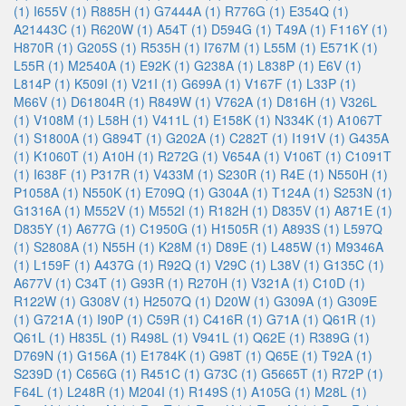
(1)
I655V (1)
R885H (1)
G7444A (1)
R776G (1)
E354Q (1)
A21443C (1)
R620W (1)
A54T (1)
D594G (1)
T49A (1)
F116Y (1)
H870R (1)
G205S (1)
R535H (1)
I767M (1)
L55M (1)
E571K (1)
L55R (1)
M2540A (1)
E92K (1)
G238A (1)
L838P (1)
E6V (1)
L814P (1)
K509I (1)
V21I (1)
G699A (1)
V167F (1)
L33P (1)
M66V (1)
D61804R (1)
R849W (1)
V762A (1)
D816H (1)
V326L
(1)
V108M (1)
L58H (1)
V411L (1)
E158K (1)
N334K (1)
A1067T
(1)
S1800A (1)
G894T (1)
G202A (1)
C282T (1)
I191V (1)
G435A
(1)
K1060T (1)
A10H (1)
R272G (1)
V654A (1)
V106T (1)
C1091T
(1)
I638F (1)
P317R (1)
V433M (1)
S230R (1)
R4E (1)
N550H (1)
P1058A (1)
N550K (1)
E709Q (1)
G304A (1)
T124A (1)
S253N (1)
G1316A (1)
M552V (1)
M552I (1)
R182H (1)
D835V (1)
A871E (1)
D835Y (1)
A677G (1)
C1950G (1)
H1505R (1)
A893S (1)
L597Q
(1)
S2808A (1)
N55H (1)
K28M (1)
D89E (1)
L485W (1)
M9346A
(1)
L159F (1)
A437G (1)
R92Q (1)
V29C (1)
L38V (1)
G135C (1)
A677V (1)
C34T (1)
G93R (1)
R270H (1)
V321A (1)
C10D (1)
R122W (1)
G308V (1)
H2507Q (1)
D20W (1)
G309A (1)
G309E
(1)
G721A (1)
I90P (1)
C59R (1)
C416R (1)
G71A (1)
Q61R (1)
Q61L (1)
H835L (1)
R498L (1)
V941L (1)
Q62E (1)
R389G (1)
D769N (1)
G156A (1)
E1784K (1)
G98T (1)
Q65E (1)
T92A (1)
S239D (1)
C656G (1)
R451C (1)
G73C (1)
G5665T (1)
R72P (1)
F64L (1)
L248R (1)
M204I (1)
R149S (1)
A105G (1)
M28L (1)