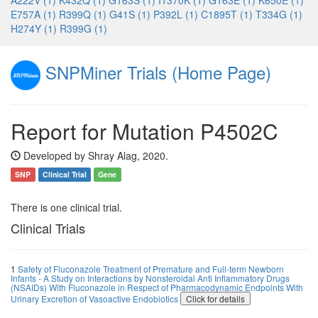
A222V (1)
K432Q (1)
G163S (1)
I1370K (1)
G163E (1)
K650E (1)
E757A (1)
R399Q (1)
G41S (1)
P392L (1)
C1895T (1)
T334G (1)
H274Y (1)
R399G (1)
SNPMiner Trials (Home Page)
Report for Mutation P4502C
Developed by Shray Alag, 2020.
SNP
Clinical Trial
Gene
There is one clinical trial.
Clinical Trials
1
Safety of Fluconazole Treatment of Premature and Full-term Newborn
Infants - A Study on Interactions by Nonsteroidal Anti Inflammatory Drugs
(NSAIDs) With Fluconazole in Respect of Pharmacodynamic Endpoints With
Urinary Excretion of Vasoactive Endobiotics
Click for details