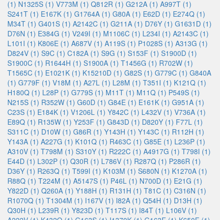
(1)
N1325S (1)
V773M (1)
Q812R (1)
G212A (1)
A997T (1)
S241T (1)
E167K (1)
G1764A (1)
G80A (1)
E62D (1)
E274Q (1)
M34T (1)
G401S (1)
A2142C (1)
G211A (1)
D76Y (1)
G1631D (1)
D76N (1)
E384G (1)
V249I (1)
M1106C (1)
L234I (1)
A2143C (1)
L101I (1)
K806E (1)
A687V (1)
A119S (1)
P1028S (1)
A313G (1)
D824V (1)
S9C (1)
C182A (1)
S9G (1)
S153F (1)
S1900D (1)
S1900C (1)
R1644H (1)
S1900A (1)
T1456G (1)
R702W (1)
T1565C (1)
E1021K (1)
K15210D (1)
G82S (1)
G779C (1)
G840A
(1)
G779F (1)
V18M (1)
A27L (1)
L28M (1)
T351I (1)
K121Q (1)
H180Q (1)
L28P (1)
G779S (1)
M11T (1)
M11Q (1)
P549S (1)
N215S (1)
R352W (1)
G60D (1)
G84E (1)
E161K (1)
G951A (1)
C23S (1)
E184K (1)
V1206L (1)
Y842C (1)
L432V (1)
V736A (1)
E89Q (1)
R135W (1)
Y253F (1)
G843D (1)
D820Y (1)
F77L (1)
S311C (1)
D10W (1)
G86R (1)
Y143H (1)
Y143C (1)
R112H (1)
Y143A (1)
A227G (1)
K101Q (1)
R463C (1)
G85E (1)
L236P (1)
A310V (1)
T798M (1)
S310Y (1)
R222C (1)
A4917G (1)
T798I (1)
E44D (1)
L302P (1)
Q30R (1)
L786V (1)
R287Q (1)
P286R (1)
D36Y (1)
R263Q (1)
T599I (1)
K103M (1)
S680N (1)
K1270A (1)
R88Q (1)
T224M (1)
A5147S (1)
P46L (1)
N700D (1)
E21G (1)
Y822D (1)
Q260A (1)
Y188H (1)
R131H (1)
T81C (1)
C316N (1)
R1070Q (1)
T1304M (1)
I167V (1)
I82A (1)
Q54H (1)
D13H (1)
Q30H (1)
L239R (1)
Y823D (1)
T117S (1)
I84T (1)
L106V (1)