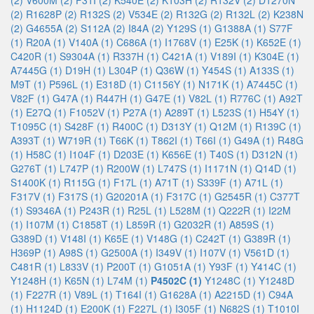
(2)
V600M (2)
F31I (2)
K540E (2)
K103H (2)
R132V (2)
D1270N
(2)
R1628P (2)
R132S (2)
V534E (2)
R132G (2)
R132L (2)
K238N
(2)
G4655A (2)
S112A (2)
I84A (2)
Y129S (1)
G1388A (1)
S77F
(1)
R20A (1)
V140A (1)
C686A (1)
I1768V (1)
E25K (1)
K652E (1)
C420R (1)
S9304A (1)
R337H (1)
C421A (1)
V189I (1)
K304E (1)
A7445G (1)
D19H (1)
L304P (1)
Q36W (1)
Y454S (1)
A133S (1)
M9T (1)
P596L (1)
E318D (1)
C1156Y (1)
N171K (1)
A7445C (1)
V82F (1)
G47A (1)
R447H (1)
G47E (1)
V82L (1)
R776C (1)
A92T
(1)
E27Q (1)
F1052V (1)
P27A (1)
A289T (1)
L523S (1)
H54Y (1)
T1095C (1)
S428F (1)
R400C (1)
D313Y (1)
Q12M (1)
R139C (1)
A393T (1)
W719R (1)
T66K (1)
T862I (1)
T66I (1)
G49A (1)
R48G
(1)
H58C (1)
I104F (1)
D203E (1)
K656E (1)
T40S (1)
D312N (1)
G276T (1)
L747P (1)
R200W (1)
L747S (1)
I1171N (1)
Q14D (1)
S1400K (1)
R115G (1)
F17L (1)
A71T (1)
S339F (1)
A71L (1)
F317V (1)
F317S (1)
G20201A (1)
F317C (1)
G2545R (1)
C377T
(1)
S9346A (1)
P243R (1)
R25L (1)
L528M (1)
Q222R (1)
I22M
(1)
I107M (1)
C1858T (1)
L859R (1)
G2032R (1)
A859S (1)
G389D (1)
V148I (1)
K65E (1)
V148G (1)
C242T (1)
G389R (1)
H369P (1)
A98S (1)
G2500A (1)
I349V (1)
I107V (1)
V561D (1)
C481R (1)
L833V (1)
P200T (1)
G1051A (1)
Y93F (1)
Y414C (1)
Y1248H (1)
K65N (1)
L74M (1)
P4502C (1)
Y1248C (1)
Y1248D
(1)
F227R (1)
V89L (1)
T164I (1)
G1628A (1)
A2215D (1)
C94A
(1)
H1124D (1)
E200K (1)
F227L (1)
I305F (1)
N682S (1)
T1010I