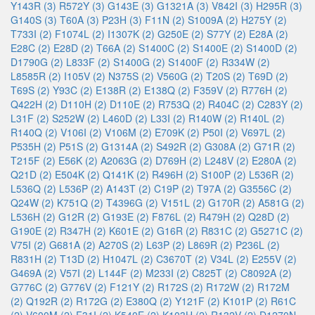
Y143R (3)
R572Y (3)
G143E (3)
G1321A (3)
V842I (3)
H295R (3)
G140S (3)
T60A (3)
P23H (3)
F11N (2)
S1009A (2)
H275Y (2)
T733I (2)
F1074L (2)
I1307K (2)
G250E (2)
S77Y (2)
E28A (2)
E28C (2)
E28D (2)
T66A (2)
S1400C (2)
S1400E (2)
S1400D (2)
D1790G (2)
L833F (2)
S1400G (2)
S1400F (2)
R334W (2)
L8585R (2)
I105V (2)
N375S (2)
V560G (2)
T20S (2)
T69D (2)
T69S (2)
Y93C (2)
E138R (2)
E138Q (2)
F359V (2)
R776H (2)
Q422H (2)
D110H (2)
D110E (2)
R753Q (2)
R404C (2)
C283Y (2)
L31F (2)
S252W (2)
L460D (2)
L33I (2)
R140W (2)
R140L (2)
R140Q (2)
V106I (2)
V106M (2)
E709K (2)
P50I (2)
V697L (2)
P535H (2)
P51S (2)
G1314A (2)
S492R (2)
G308A (2)
G71R (2)
T215F (2)
E56K (2)
A2063G (2)
D769H (2)
L248V (2)
E280A (2)
Q21D (2)
E504K (2)
Q141K (2)
R496H (2)
S100P (2)
L536R (2)
L536Q (2)
L536P (2)
A143T (2)
C19P (2)
T97A (2)
G3556C (2)
Q24W (2)
K751Q (2)
T4396G (2)
V151L (2)
G170R (2)
A581G (2)
L536H (2)
G12R (2)
G193E (2)
F876L (2)
R479H (2)
Q28D (2)
G190E (2)
R347H (2)
K601E (2)
G16R (2)
R831C (2)
G5271C (2)
V75I (2)
G681A (2)
A270S (2)
L63P (2)
L869R (2)
P236L (2)
R831H (2)
T13D (2)
H1047L (2)
C3670T (2)
V34L (2)
E255V (2)
G469A (2)
V57I (2)
L144F (2)
M233I (2)
C825T (2)
C8092A (2)
G776C (2)
G776V (2)
F121Y (2)
R172S (2)
R172W (2)
R172M
(2)
Q192R (2)
R172G (2)
E380Q (2)
Y121F (2)
K101P (2)
R61C