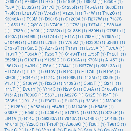
D769Y (1)
V769M (1)
R75T (1)
E193K (1)
T890M (1)
P250R (1)
P58A (1)
L532S (1)
S147G (1)
S1235R (1)
T454A (1)
K660E (1)
R76K (1)
L1213V (1)
V742I (1)
V1238I (1)
R74W (1)
T102C (1)
K3048A (1)
T93M (1)
D961S (1)
G1269A (1)
R277W (1)
P187S
(1)
A561P (1)
Q20W (1)
V740A (1)
T783I (1)
T674I (1)
S8814A
(1)
T783A (1)
V90I (1)
C325G (1)
Q188R (1)
R30H (1)
C785T (1)
S100A (1)
R496L (1)
G174S (1)
P11A (1)
L798F (1)
V765A (1)
G1049R (1)
C18S (1)
L798H (1)
V765M (1)
R230C (1)
S366T (1)
G1376T (1)
S65D (1)
A277G (1)
T1191I (1)
L755A (1)
T878A (1)
H131R (1)
T854A (1)
P253R (1)
C1494T (1)
L755P (1)
P120H (1)
E525K (1)
C102T (1)
Y1253D (1)
G196A (1)
K70N (1)
A145T (1)
L861G (1)
H43R (1)
I76V (1)
C344T (1)
R677W (1)
S9313A (1)
F1174V (1)
I112T (1)
G10V (1)
R10C (1)
F1174L (1)
R10A (1)
K860I (1)
R34P (1)
F1174C (1)
R108K (1)
I112M (1)
I332E (1)
V151I (1)
S1369A (1)
R32Q (1)
N409S (1)
C563T (1)
Q24H (1)
I113T (1)
D761Y (1)
Y114C (1)
N291S (1)
G34A (1)
G1069R (1)
V151A (1)
R896C (1)
S567L (1)
A827G (1)
G12S (1)
I54T (1)
D565H (1)
Y113H (1)
P367L (1)
R102G (1)
R368H (1)
M3002A
(1)
P125A (1)
V282M (1)
E545G (1)
M1040E (1)
E545A (1)
G398A (1)
E545D (1)
L409P (1)
S1787N (1)
G12A (1)
S784P (1)
L841V (1)
R14C (1)
S9333A (1)
V943A (1)
Q148K (1)
Q148E (1)
M1043I (1)
Y220C (1)
T416P (1)
A3669G (1)
R38H (1)
T961C (1)
T961G (1)
L84F (1)
V1110L (1)
E326K (1)
S108N (1)
C365Y (1)