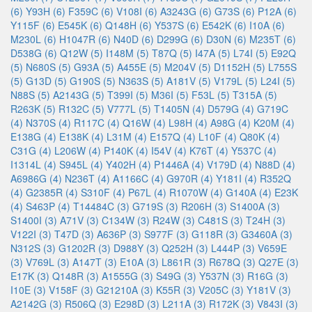
(6)
Y93H (6)
F359C (6)
V108I (6)
A3243G (6)
G73S (6)
P12A (6)
Y115F (6)
E545K (6)
Q148H (6)
Y537S (6)
E542K (6)
I10A (6)
M230L (6)
H1047R (6)
N40D (6)
D299G (6)
D30N (6)
M235T (6)
D538G (6)
Q12W (5)
I148M (5)
T87Q (5)
I47A (5)
L74I (5)
E92Q
(5)
N680S (5)
G93A (5)
A455E (5)
M204V (5)
D1152H (5)
L755S
(5)
G13D (5)
G190S (5)
N363S (5)
A181V (5)
V179L (5)
L24I (5)
N88S (5)
A2143G (5)
T399I (5)
M36I (5)
F53L (5)
T315A (5)
R263K (5)
R132C (5)
V777L (5)
T1405N (4)
D579G (4)
G719C
(4)
N370S (4)
R117C (4)
Q16W (4)
L98H (4)
A98G (4)
K20M (4)
E138G (4)
E138K (4)
L31M (4)
E157Q (4)
L10F (4)
Q80K (4)
C31G (4)
L206W (4)
P140K (4)
I54V (4)
K76T (4)
Y537C (4)
I1314L (4)
S945L (4)
Y402H (4)
P1446A (4)
V179D (4)
N88D (4)
A6986G (4)
N236T (4)
A1166C (4)
G970R (4)
Y181I (4)
R352Q
(4)
G2385R (4)
S310F (4)
P67L (4)
R1070W (4)
G140A (4)
E23K
(4)
S463P (4)
T14484C (3)
G719S (3)
R206H (3)
S1400A (3)
S1400I (3)
A71V (3)
C134W (3)
R24W (3)
C481S (3)
T24H (3)
V122I (3)
T47D (3)
A636P (3)
S977F (3)
G118R (3)
G3460A (3)
N312S (3)
G1202R (3)
D988Y (3)
Q252H (3)
L444P (3)
V659E
(3)
V769L (3)
A147T (3)
E10A (3)
L861R (3)
R678Q (3)
Q27E (3)
E17K (3)
Q148R (3)
A1555G (3)
S49G (3)
Y537N (3)
R16G (3)
I10E (3)
V158F (3)
G21210A (3)
K55R (3)
V205C (3)
Y181V (3)
A2142G (3)
R506Q (3)
E298D (3)
L211A (3)
R172K (3)
V843I (3)