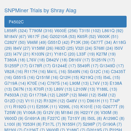
SNPMiner Trials by Shray Alag
P4502C
L858R (324)
T790M (316)
V600E (256)
T315I (102)
L861Q (92)
M184V (67)
V617F (54)
G20210A (53)
K65R (52)
V600K (51)
C282Y (50)
V66M (49)
G551D (42)
P13K (39)
C677T (34)
A118G
(29)
I84V (27)
V158M (26)
H63D (25)
V32I (24)
S768I (24)
I50V
(23)
I47V (21)
K103N (21)
Y181C (20)
L33F (19)
K27M (19)
T380A (18)
L76V (18)
D842V (18)
D816V (17)
S1251N (17)
S1255P (17)
G178R (17)
G1244E (17)
S549R (17)
G1349D (17)
V82A (16)
R117H (16)
M41L (16)
S549N (16)
G12C (16)
C3435T
(16)
G551S (16)
Q151M (16)
Q12H (15)
K219Q (15)
I54L (15)
G719A (14)
K70E (14)
C797S (14)
L90M (13)
L74V (13)
E138A
(13)
D67N (13)
K70R (13)
L89V (13)
L210W (13)
Y188L (13)
P4503A (12)
G11778A (12)
L265P (12)
M46I (12)
I54M (12)
G12D (12)
V11I (12)
R132H (12)
G48V (11)
D961H (11)
T74P
(11)
R192G (11)
E255K (11)
V299L (10)
K101E (10)
G2677T (9)
T25W (9)
V106A (9)
G12V (9)
M184I (9)
H221Y (9)
V30M (9)
V600D (9)
G1691A (8)
F227C (8)
T215Y (8)
I50L (8)
A1298C (8)
L100I (8)
Y253H (8)
F317L (7)
N155H (7)
S298P (7)
G190A (7)
M230I (7)
C1236T (7)
V600R (7)
Y188C (7)
G2019S (7)
P225H