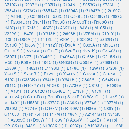
A719G (1)
D237E (1)
G37R (1)
D104N (1)
S653C (1)
S786I (1)
V834I (1)
Y376C (1)
G3514C (1)
G594A (1)
G1947A (1)
G190C
(1)
V834L (1)
Q546R (1)
F522C (1)
Q546L (1)
Q546K (1)
P699S
(1)
F2004L (1)
D101H (1)
T393C (1)
A1330T (1)
R988C (1)
H48Q (1)
T174M (1)
A62V (1)
A62T (1)
L84V (1)
M165I (1)
V222A (1)
P479L (1)
Y318F (1)
G908R (1)
V75M (1)
D101Y (1)
I10F (1)
D90V (1)
H1112L (1)
V30A (1)
R3500Q (1)
S282R (1)
D919G (1)
I665V (1)
H1112Y (1)
D90A (1)
C385A (1)
M95L (1)
G1170S (1)
V244M (1)
G17T (1)
S26E (1)
N251K (1)
G464V (1)
C807T (1)
V77I (1)
Y449D (1)
D4064A (1)
C168H (1)
Q215S (1)
M50I (1)
K56M (1)
F106C (1)
G465R (1)
G598V (1)
S769N (1)
E586K (1)
T1482I (1)
L1196M (1)
E148Q (1)
T12W (1)
S720P (1)
Y641S (1)
S768R (1)
F129L (1)
Y641N (1)
C938A (1)
C165V (1)
R19C (1)
C383R (1)
Y641H (1)
Y641F (1)
C805S (1)
W64R (1)
Y641C (1)
H1047Y (1)
M1268T (1)
A736V (1)
C61G (1)
P1009S
(1)
V481F (1)
S1612C (1)
Q546E (1)
L718P (1)
V179F (1)
M1002A (1)
G106R (1)
P300D (1)
S131F (1)
W21C (1)
L144S (1)
M1149T (1)
H558R (1)
S373C (1)
A69S (1)
V774A (1)
T377M (1)
V689M (1)
V774M (1)
D164V (1)
R199W (1)
N86S (1)
N86Y (1)
G11053T (1)
R175H (1)
T17M (1)
Y86N (1)
A2144G (1)
N345K
(1)
A2059G (1)
D50W (1)
I180V (1)
A864V (1)
L24E (1)
V118I (1)
G212S (1)
I843S (1)
N1303K (1)
R1623Q (1)
A1033V (1)
L1198F