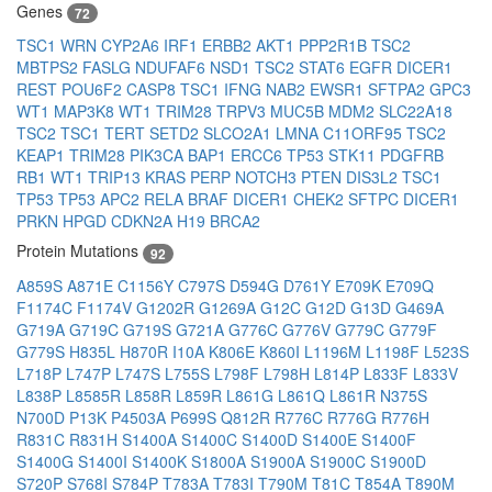
Genes
72
TSC1
WRN
CYP2A6
IRF1
ERBB2
AKT1
PPP2R1B
TSC2
MBTPS2
FASLG
NDUFAF6
NSD1
TSC2
STAT6
EGFR
DICER1
REST
POU6F2
CASP8
TSC1
IFNG
NAB2
EWSR1
SFTPA2
GPC3
WT1
MAP3K8
WT1
TRIM28
TRPV3
MUC5B
MDM2
SLC22A18
TSC2
TSC1
TERT
SETD2
SLCO2A1
LMNA
C11ORF95
TSC2
KEAP1
TRIM28
PIK3CA
BAP1
ERCC6
TP53
STK11
PDGFRB
RB1
WT1
TRIP13
KRAS
PERP
NOTCH3
PTEN
DIS3L2
TSC1
TP53
TP53
APC2
RELA
BRAF
DICER1
CHEK2
SFTPC
DICER1
PRKN
HPGD
CDKN2A
H19
BRCA2
Protein Mutations
92
A859S
A871E
C1156Y
C797S
D594G
D761Y
E709K
E709Q
F1174C
F1174V
G1202R
G1269A
G12C
G12D
G13D
G469A
G719A
G719C
G719S
G721A
G776C
G776V
G779C
G779F
G779S
H835L
H870R
I10A
K806E
K860I
L1196M
L1198F
L523S
L718P
L747P
L747S
L755S
L798F
L798H
L814P
L833F
L833V
L838P
L8585R
L858R
L859R
L861G
L861Q
L861R
N375S
N700D
P13K
P4503A
P699S
Q812R
R776C
R776G
R776H
R831C
R831H
S1400A
S1400C
S1400D
S1400E
S1400F
S1400G
S1400I
S1400K
S1800A
S1900A
S1900C
S1900D
S720P
S768I
S784P
T783A
T783I
T790M
T81C
T854A
T890M