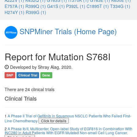
A222V (1)
K432Q (1)
G163S (1)
I1370K (1)
G163E (1)
K650E (1)
E757A (1)
R399Q (1)
G41S (1)
P392L (1)
C1895T (1)
T334G (1)
H274Y (1)
R399G (1)
SNPMiner Trials (Home Page)
Report for Mutation S768I
Developed by Shray Alag, 2020.
SNP
Clinical Trial
Gene
There are 24 clinical trials
Clinical Trials
1
A Phase II Trial of Gefitinib in Squamous NSCLC Patients Who Failed First-
Line Chemotherapy
Click for details
2
A Phase Ib/II, Multicenter, Open-label Study of EGF816 in Combination With
INC280 in Adult Patients With EGFR Mutated Non-small Cell Lung Cancer.