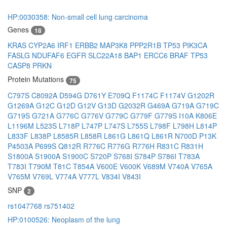
HP:0030358: Non-small cell lung carcinoma
Genes
18
KRAS
CYP2A6
IRF1
ERBB2
MAP3K8
PPP2R1B
TP53
PIK3CA
FASLG
NDUFAF6
EGFR
SLC22A18
BAP1
ERCC6
BRAF
TP53
CASP8
PRKN
Protein Mutations
75
C797S
C8092A
D594G
D761Y
E709Q
F1174C
F1174V
G1202R
G1269A
G12C
G12D
G12V
G13D
G2032R
G469A
G719A
G719C
G719S
G721A
G776C
G776V
G779C
G779F
G779S
I10A
K806E
L1196M
L523S
L718P
L747P
L747S
L755S
L798F
L798H
L814P
L833F
L838P
L8585R
L858R
L861G
L861Q
L861R
N700D
P13K
P4503A
P699S
Q812R
R776C
R776G
R776H
R831C
R831H
S1800A
S1900A
S1900C
S720P
S768I
S784P
S786I
T783A
T783I
T790M
T81C
T854A
V600E
V600K
V689M
V740A
V765A
V765M
V769L
V774A
V777L
V834I
V843I
SNP
2
rs1047768
rs751402
HP:0100526: Neoplasm of the lung