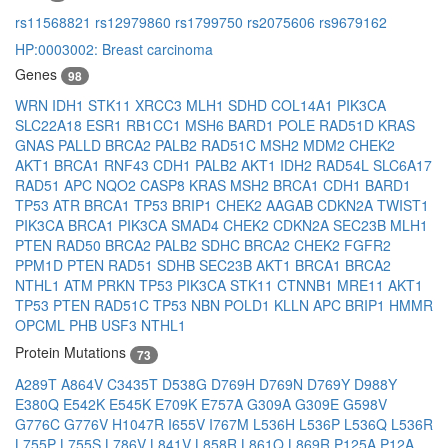
rs11568821
rs12979860
rs1799750
rs2075606
rs9679162
HP:0003002: Breast carcinoma
Genes
98
WRN
IDH1
STK11
XRCC3
MLH1
SDHD
COL14A1
PIK3CA
SLC22A18
ESR1
RB1CC1
MSH6
BARD1
POLE
RAD51D
KRAS
GNAS
PALLD
BRCA2
PALB2
RAD51C
MSH2
MDM2
CHEK2
AKT1
BRCA1
RNF43
CDH1
PALB2
AKT1
IDH2
RAD54L
SLC6A17
RAD51
APC
NQO2
CASP8
KRAS
MSH2
BRCA1
CDH1
BARD1
TP53
ATR
BRCA1
TP53
BRIP1
CHEK2
AAGAB
CDKN2A
TWIST1
PIK3CA
BRCA1
PIK3CA
SMAD4
CHEK2
CDKN2A
SEC23B
MLH1
PTEN
RAD50
BRCA2
PALB2
SDHC
BRCA2
CHEK2
FGFR2
PPM1D
PTEN
RAD51
SDHB
SEC23B
AKT1
BRCA1
BRCA2
NTHL1
ATM
PRKN
TP53
PIK3CA
STK11
CTNNB1
MRE11
AKT1
TP53
PTEN
RAD51C
TP53
NBN
POLD1
KLLN
APC
BRIP1
HMMR
OPCML
PHB
USF3
NTHL1
Protein Mutations
73
A289T
A864V
C3435T
D538G
D769H
D769N
D769Y
D988Y
E380Q
E542K
E545K
E709K
E757A
G309A
G309E
G598V
G776C
G776V
H1047R
I655V
I767M
L536H
L536P
L536Q
L536R
L755P
L755S
L786V
L841V
L858R
L861Q
L869R
P125A
P12A