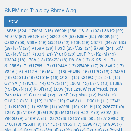
SNPMiner Trials by Shray Alag
S768I
L858R (324)
T790M (316)
V600E (256)
T315I (102)
L861Q (92)
M184V (67)
V617F (54)
G20210A (53)
K65R (52)
V600K (51)
C282Y (50)
V66M (49)
G551D (42)
P13K (39)
C677T (34)
A118G
(29)
I84V (27)
V158M (26)
H63D (25)
V32I (24)
S768I (24)
I50V
(23)
I47V (21)
K103N (21)
Y181C (20)
L33F (19)
K27M (19)
T380A (18)
L76V (18)
D842V (18)
D816V (17)
S1251N (17)
S1255P (17)
G178R (17)
G1244E (17)
S549R (17)
G1349D (17)
V82A (16)
R117H (16)
M41L (16)
S549N (16)
G12C (16)
C3435T
(16)
G551S (16)
Q151M (16)
Q12H (15)
K219Q (15)
I54L (15)
G719A (14)
K70E (14)
C797S (14)
L90M (13)
L74V (13)
E138A
(13)
D67N (13)
K70R (13)
L89V (13)
L210W (13)
Y188L (13)
P4503A (12)
G11778A (12)
L265P (12)
M46I (12)
I54M (12)
G12D (12)
V11I (12)
R132H (12)
G48V (11)
D961H (11)
T74P
(11)
R192G (11)
E255K (11)
V299L (10)
K101E (10)
G2677T (9)
T25W (9)
V106A (9)
G12V (9)
M184I (9)
H221Y (9)
V30M (9)
V600D (9)
G1691A (8)
F227C (8)
T215Y (8)
I50L (8)
A1298C (8)
L100I (8)
Y253H (8)
F317L (7)
N155H (7)
S298P (7)
G190A (7)
M230I (7)
C1236T (7)
V600R (7)
Y188C (7)
G2019S (7)
P225H