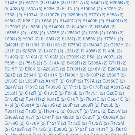
Y143R (3)
R572Y (3)
G143E (3)
G1321A (3)
V842I (3)
H295R (3)
G140S (3)
T60A (3)
P23H (3)
F11N (2)
S1009A (2)
H275Y (2)
T733I (2)
F1074L (2)
I1307K (2)
G250E (2)
S77Y (2)
E28A (2)
E28C (2)
E28D (2)
T66A (2)
S1400C (2)
S1400E (2)
S1400D (2)
D1790G (2)
L833F (2)
S1400G (2)
S1400F (2)
R334W (2)
L8585R (2)
I105V (2)
N375S (2)
V560G (2)
T20S (2)
T69D (2)
T69S (2)
Y93C (2)
E138R (2)
E138Q (2)
F359V (2)
R776H (2)
Q422H (2)
D110H (2)
D110E (2)
R753Q (2)
R404C (2)
C283Y (2)
L31F (2)
S252W (2)
L460D (2)
L33I (2)
R140W (2)
R140L (2)
R140Q (2)
V106I (2)
V106M (2)
E709K (2)
P50I (2)
V697L (2)
P535H (2)
P51S (2)
G1314A (2)
S492R (2)
G308A (2)
G71R (2)
T215F (2)
E56K (2)
A2063G (2)
D769H (2)
L248V (2)
E280A (2)
Q21D (2)
E504K (2)
Q141K (2)
R496H (2)
S100P (2)
L536R (2)
L536Q (2)
L536P (2)
A143T (2)
C19P (2)
T97A (2)
G3556C (2)
Q24W (2)
K751Q (2)
T4396G (2)
V151L (2)
G170R (2)
A581G (2)
L536H (2)
G12R (2)
G193E (2)
F876L (2)
R479H (2)
Q28D (2)
G190E (2)
R347H (2)
K601E (2)
G16R (2)
R831C (2)
G5271C (2)
V75I (2)
G681A (2)
A270S (2)
L63P (2)
L869R (2)
P236L (2)
R831H (2)
T13D (2)
H1047L (2)
C3670T (2)
V34L (2)
E255V (2)
G469A (2)
V57I (2)
L144F (2)
M233I (2)
C825T (2)
C8092A (2)
G776C (2)
G776V (2)
F121Y (2)
R172S (2)
R172W (2)
R172M
(2)
Q192R (2)
R172G (2)
E380Q (2)
Y121F (2)
K101P (2)
R61C