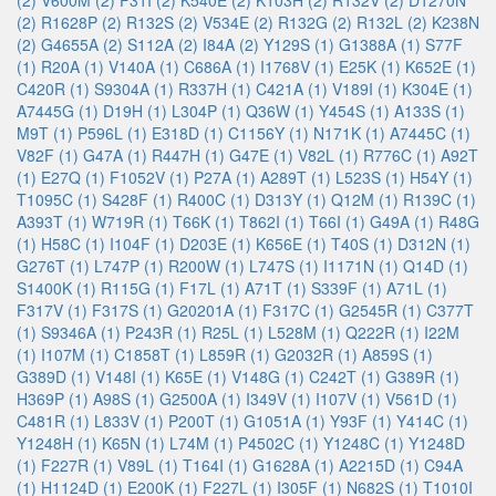
(2)
V600M (2)
F31I (2)
K540E (2)
K103H (2)
R132V (2)
D1270N
(2)
R1628P (2)
R132S (2)
V534E (2)
R132G (2)
R132L (2)
K238N
(2)
G4655A (2)
S112A (2)
I84A (2)
Y129S (1)
G1388A (1)
S77F
(1)
R20A (1)
V140A (1)
C686A (1)
I1768V (1)
E25K (1)
K652E (1)
C420R (1)
S9304A (1)
R337H (1)
C421A (1)
V189I (1)
K304E (1)
A7445G (1)
D19H (1)
L304P (1)
Q36W (1)
Y454S (1)
A133S (1)
M9T (1)
P596L (1)
E318D (1)
C1156Y (1)
N171K (1)
A7445C (1)
V82F (1)
G47A (1)
R447H (1)
G47E (1)
V82L (1)
R776C (1)
A92T
(1)
E27Q (1)
F1052V (1)
P27A (1)
A289T (1)
L523S (1)
H54Y (1)
T1095C (1)
S428F (1)
R400C (1)
D313Y (1)
Q12M (1)
R139C (1)
A393T (1)
W719R (1)
T66K (1)
T862I (1)
T66I (1)
G49A (1)
R48G
(1)
H58C (1)
I104F (1)
D203E (1)
K656E (1)
T40S (1)
D312N (1)
G276T (1)
L747P (1)
R200W (1)
L747S (1)
I1171N (1)
Q14D (1)
S1400K (1)
R115G (1)
F17L (1)
A71T (1)
S339F (1)
A71L (1)
F317V (1)
F317S (1)
G20201A (1)
F317C (1)
G2545R (1)
C377T
(1)
S9346A (1)
P243R (1)
R25L (1)
L528M (1)
Q222R (1)
I22M
(1)
I107M (1)
C1858T (1)
L859R (1)
G2032R (1)
A859S (1)
G389D (1)
V148I (1)
K65E (1)
V148G (1)
C242T (1)
G389R (1)
H369P (1)
A98S (1)
G2500A (1)
I349V (1)
I107V (1)
V561D (1)
C481R (1)
L833V (1)
P200T (1)
G1051A (1)
Y93F (1)
Y414C (1)
Y1248H (1)
K65N (1)
L74M (1)
P4502C (1)
Y1248C (1)
Y1248D
(1)
F227R (1)
V89L (1)
T164I (1)
G1628A (1)
A2215D (1)
C94A
(1)
H1124D (1)
E200K (1)
F227L (1)
I305F (1)
N682S (1)
T1010I