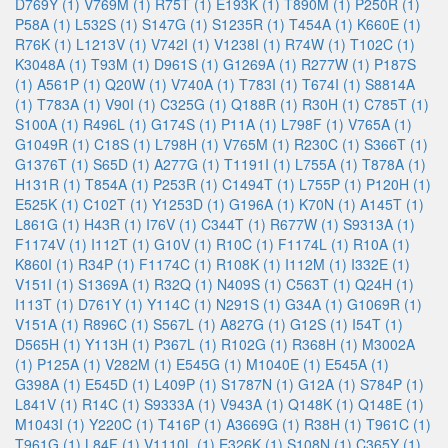
D769Y (1)
V769M (1)
R75T (1)
E193K (1)
T890M (1)
P250R (1)
P58A (1)
L532S (1)
S147G (1)
S1235R (1)
T454A (1)
K660E (1)
R76K (1)
L1213V (1)
V742I (1)
V1238I (1)
R74W (1)
T102C (1)
K3048A (1)
T93M (1)
D961S (1)
G1269A (1)
R277W (1)
P187S
(1)
A561P (1)
Q20W (1)
V740A (1)
T783I (1)
T674I (1)
S8814A
(1)
T783A (1)
V90I (1)
C325G (1)
Q188R (1)
R30H (1)
C785T (1)
S100A (1)
R496L (1)
G174S (1)
P11A (1)
L798F (1)
V765A (1)
G1049R (1)
C18S (1)
L798H (1)
V765M (1)
R230C (1)
S366T (1)
G1376T (1)
S65D (1)
A277G (1)
T1191I (1)
L755A (1)
T878A (1)
H131R (1)
T854A (1)
P253R (1)
C1494T (1)
L755P (1)
P120H (1)
E525K (1)
C102T (1)
Y1253D (1)
G196A (1)
K70N (1)
A145T (1)
L861G (1)
H43R (1)
I76V (1)
C344T (1)
R677W (1)
S9313A (1)
F1174V (1)
I112T (1)
G10V (1)
R10C (1)
F1174L (1)
R10A (1)
K860I (1)
R34P (1)
F1174C (1)
R108K (1)
I112M (1)
I332E (1)
V151I (1)
S1369A (1)
R32Q (1)
N409S (1)
C563T (1)
Q24H (1)
I113T (1)
D761Y (1)
Y114C (1)
N291S (1)
G34A (1)
G1069R (1)
V151A (1)
R896C (1)
S567L (1)
A827G (1)
G12S (1)
I54T (1)
D565H (1)
Y113H (1)
P367L (1)
R102G (1)
R368H (1)
M3002A
(1)
P125A (1)
V282M (1)
E545G (1)
M1040E (1)
E545A (1)
G398A (1)
E545D (1)
L409P (1)
S1787N (1)
G12A (1)
S784P (1)
L841V (1)
R14C (1)
S9333A (1)
V943A (1)
Q148K (1)
Q148E (1)
M1043I (1)
Y220C (1)
T416P (1)
A3669G (1)
R38H (1)
T961C (1)
T961G (1)
L84F (1)
V1110L (1)
E326K (1)
S108N (1)
C365Y (1)