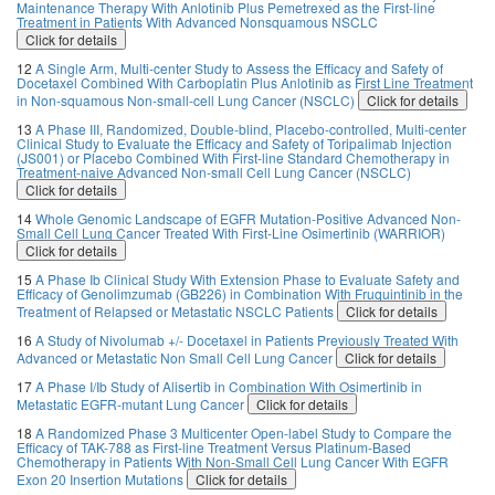
Maintenance Therapy With Anlotinib Plus Pemetrexed as the First-line
Treatment in Patients With Advanced Nonsquamous NSCLC
Click for details
12
A Single Arm, Multi-center Study to Assess the Efficacy and Safety of
Docetaxel Combined With Carboplatin Plus Anlotinib as First Line Treatment
in Non-squamous Non-small-cell Lung Cancer (NSCLC)
Click for details
13
A Phase III, Randomized, Double-blind, Placebo-controlled, Multi-center
Clinical Study to Evaluate the Efficacy and Safety of Toripalimab Injection
(JS001) or Placebo Combined With First-line Standard Chemotherapy in
Treatment-naive Advanced Non-small Cell Lung Cancer (NSCLC)
Click for details
14
Whole Genomic Landscape of EGFR Mutation-Positive Advanced Non-
Small Cell Lung Cancer Treated With First-Line Osimertinib (WARRIOR)
Click for details
15
A Phase Ib Clinical Study With Extension Phase to Evaluate Safety and
Efficacy of Genolimzumab (GB226) in Combination With Fruquintinib in the
Treatment of Relapsed or Metastatic NSCLC Patients
Click for details
16
A Study of Nivolumab +/- Docetaxel in Patients Previously Treated With
Advanced or Metastatic Non Small Cell Lung Cancer
Click for details
17
A Phase I/Ib Study of Alisertib in Combination With Osimertinib in
Metastatic EGFR-mutant Lung Cancer
Click for details
18
A Randomized Phase 3 Multicenter Open-label Study to Compare the
Efficacy of TAK-788 as First-line Treatment Versus Platinum-Based
Chemotherapy in Patients With Non-Small Cell Lung Cancer With EGFR
Exon 20 Insertion Mutations
Click for details