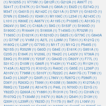
(1)
N1325S (1)
V773M (1)
Q812R (1)
G212A (1)
A997T (1)
S241T (1)
E167K (1)
G1764A (1)
G80A (1)
E62D (1)
E274Q (1)
M34T (1)
G401S (1)
A2142C (1)
G211A (1)
D76Y (1)
G1631D (1)
D76N (1)
E384G (1)
V249I (1)
M1106C (1)
L234I (1)
A2143C (1)
L101I (1)
K806E (1)
A687V (1)
A119S (1)
P1028S (1)
A313G (1)
D824V (1)
S9C (1)
C182A (1)
S9G (1)
S153F (1)
S1900D (1)
S1900C (1)
R1644H (1)
S1900A (1)
T1456G (1)
R702W (1)
T1565C (1)
E1021K (1)
K15210D (1)
G82S (1)
G779C (1)
G840A
(1)
G779F (1)
V18M (1)
A27L (1)
L28M (1)
T351I (1)
K121Q (1)
H180Q (1)
L28P (1)
G779S (1)
M11T (1)
M11Q (1)
P549S (1)
N215S (1)
R352W (1)
G60D (1)
G84E (1)
E161K (1)
G951A (1)
C23S (1)
E184K (1)
V1206L (1)
Y842C (1)
L432V (1)
V736A (1)
E89Q (1)
R135W (1)
Y253F (1)
G843D (1)
D820Y (1)
F77L (1)
S311C (1)
D10W (1)
G86R (1)
Y143H (1)
Y143C (1)
R112H (1)
Y143A (1)
A227G (1)
K101Q (1)
R463C (1)
G85E (1)
L236P (1)
A310V (1)
T798M (1)
S310Y (1)
R222C (1)
A4917G (1)
T798I (1)
E44D (1)
L302P (1)
Q30R (1)
L786V (1)
R287Q (1)
P286R (1)
D36Y (1)
R263Q (1)
T599I (1)
K103M (1)
S680N (1)
K1270A (1)
R88Q (1)
T224M (1)
A5147S (1)
P46L (1)
N700D (1)
E21G (1)
Y822D (1)
Q260A (1)
Y188H (1)
R131H (1)
T81C (1)
C316N (1)
R1070Q (1)
T1304M (1)
I167V (1)
I82A (1)
Q54H (1)
D13H (1)
Q30H (1)
L239R (1)
Y823D (1)
T117S (1)
I84T (1)
L106V (1)