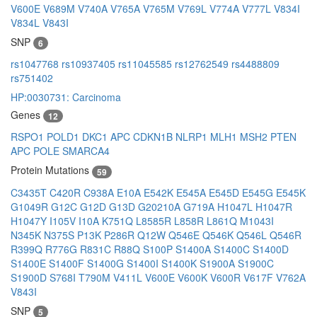
V600E
V689M
V740A
V765A
V765M
V769L
V774A
V777L
V834I
V834L
V843I
SNP
6
rs1047768
rs10937405
rs11045585
rs12762549
rs4488809
rs751402
HP:0030731: Carcinoma
Genes
12
RSPO1
POLD1
DKC1
APC
CDKN1B
NLRP1
MLH1
MSH2
PTEN
APC
POLE
SMARCA4
Protein Mutations
59
C3435T
C420R
C938A
E10A
E542K
E545A
E545D
E545G
E545K
G1049R
G12C
G12D
G13D
G20210A
G719A
H1047L
H1047R
H1047Y
I105V
I10A
K751Q
L8585R
L858R
L861Q
M1043I
N345K
N375S
P13K
P286R
Q12W
Q546E
Q546K
Q546L
Q546R
R399Q
R776G
R831C
R88Q
S100P
S1400A
S1400C
S1400D
S1400E
S1400F
S1400G
S1400I
S1400K
S1900A
S1900C
S1900D
S768I
T790M
V411L
V600E
V600K
V600R
V617F
V762A
V843I
SNP
5