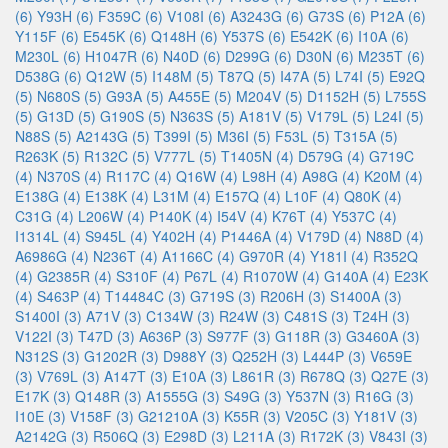
(6)
Y93H (6)
F359C (6)
V108I (6)
A3243G (6)
G73S (6)
P12A (6)
Y115F (6)
E545K (6)
Q148H (6)
Y537S (6)
E542K (6)
I10A (6)
M230L (6)
H1047R (6)
N40D (6)
D299G (6)
D30N (6)
M235T (6)
D538G (6)
Q12W (5)
I148M (5)
T87Q (5)
I47A (5)
L74I (5)
E92Q
(5)
N680S (5)
G93A (5)
A455E (5)
M204V (5)
D1152H (5)
L755S
(5)
G13D (5)
G190S (5)
N363S (5)
A181V (5)
V179L (5)
L24I (5)
N88S (5)
A2143G (5)
T399I (5)
M36I (5)
F53L (5)
T315A (5)
R263K (5)
R132C (5)
V777L (5)
T1405N (4)
D579G (4)
G719C
(4)
N370S (4)
R117C (4)
Q16W (4)
L98H (4)
A98G (4)
K20M (4)
E138G (4)
E138K (4)
L31M (4)
E157Q (4)
L10F (4)
Q80K (4)
C31G (4)
L206W (4)
P140K (4)
I54V (4)
K76T (4)
Y537C (4)
I1314L (4)
S945L (4)
Y402H (4)
P1446A (4)
V179D (4)
N88D (4)
A6986G (4)
N236T (4)
A1166C (4)
G970R (4)
Y181I (4)
R352Q
(4)
G2385R (4)
S310F (4)
P67L (4)
R1070W (4)
G140A (4)
E23K
(4)
S463P (4)
T14484C (3)
G719S (3)
R206H (3)
S1400A (3)
S1400I (3)
A71V (3)
C134W (3)
R24W (3)
C481S (3)
T24H (3)
V122I (3)
T47D (3)
A636P (3)
S977F (3)
G118R (3)
G3460A (3)
N312S (3)
G1202R (3)
D988Y (3)
Q252H (3)
L444P (3)
V659E
(3)
V769L (3)
A147T (3)
E10A (3)
L861R (3)
R678Q (3)
Q27E (3)
E17K (3)
Q148R (3)
A1555G (3)
S49G (3)
Y537N (3)
R16G (3)
I10E (3)
V158F (3)
G21210A (3)
K55R (3)
V205C (3)
Y181V (3)
A2142G (3)
R506Q (3)
E298D (3)
L211A (3)
R172K (3)
V843I (3)