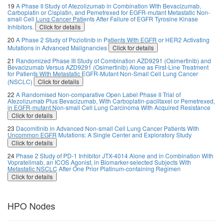
19
A Phase II Study of Atezolizumab in Combination With Bevacizumab,
Carboplatin or Cisplatin, and Pemetrexed for EGFR-mutant Metastatic Non-
small Cell Lung Cancer Patients After Failure of EGFR Tyrosine Kinase
Inhibitors.
Click for details
20
A Phase 2 Study of Poziotinib in Patients With EGFR or HER2 Activating
Mutations in Advanced Malignancies
Click for details
21
Randomized Phase III Study of Combination AZD9291 (Osimertinib) and
Bevacizumab Versus AZD9291 (Osimertinib) Alone as First-Line Treatment
for Patients With Metastatic EGFR-Mutant Non-Small Cell Lung Cancer
(NSCLC)
Click for details
22
A Randomised Non-comparative Open Label Phase II Trial of
Atezolizumab Plus Bevacizumab, With Carboplatin-paclitaxel or Pemetrexed,
in EGFR-mutant Non-small Cell Lung Carcinoma With Acquired Resistance
Click for details
23
Dacomitinib in Advanced Non-small Cell Lung Cancer Patients With
Uncommon EGFR Mutations: A Single Center and Exploratory Study
Click for details
24
Phase 2 Study of PD-1 Inhibitor JTX-4014 Alone and in Combination With
Vopratelimab, an ICOS Agonist, in Biomarker-selected Subjects With
Metastatic NSCLC After One Prior Platinum-containing Regimen
Click for details
HPO Nodes