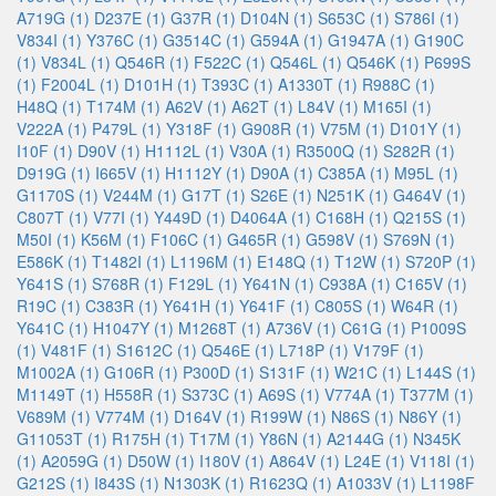
A719G (1)
D237E (1)
G37R (1)
D104N (1)
S653C (1)
S786I (1)
V834I (1)
Y376C (1)
G3514C (1)
G594A (1)
G1947A (1)
G190C
(1)
V834L (1)
Q546R (1)
F522C (1)
Q546L (1)
Q546K (1)
P699S
(1)
F2004L (1)
D101H (1)
T393C (1)
A1330T (1)
R988C (1)
H48Q (1)
T174M (1)
A62V (1)
A62T (1)
L84V (1)
M165I (1)
V222A (1)
P479L (1)
Y318F (1)
G908R (1)
V75M (1)
D101Y (1)
I10F (1)
D90V (1)
H1112L (1)
V30A (1)
R3500Q (1)
S282R (1)
D919G (1)
I665V (1)
H1112Y (1)
D90A (1)
C385A (1)
M95L (1)
G1170S (1)
V244M (1)
G17T (1)
S26E (1)
N251K (1)
G464V (1)
C807T (1)
V77I (1)
Y449D (1)
D4064A (1)
C168H (1)
Q215S (1)
M50I (1)
K56M (1)
F106C (1)
G465R (1)
G598V (1)
S769N (1)
E586K (1)
T1482I (1)
L1196M (1)
E148Q (1)
T12W (1)
S720P (1)
Y641S (1)
S768R (1)
F129L (1)
Y641N (1)
C938A (1)
C165V (1)
R19C (1)
C383R (1)
Y641H (1)
Y641F (1)
C805S (1)
W64R (1)
Y641C (1)
H1047Y (1)
M1268T (1)
A736V (1)
C61G (1)
P1009S
(1)
V481F (1)
S1612C (1)
Q546E (1)
L718P (1)
V179F (1)
M1002A (1)
G106R (1)
P300D (1)
S131F (1)
W21C (1)
L144S (1)
M1149T (1)
H558R (1)
S373C (1)
A69S (1)
V774A (1)
T377M (1)
V689M (1)
V774M (1)
D164V (1)
R199W (1)
N86S (1)
N86Y (1)
G11053T (1)
R175H (1)
T17M (1)
Y86N (1)
A2144G (1)
N345K
(1)
A2059G (1)
D50W (1)
I180V (1)
A864V (1)
L24E (1)
V118I (1)
G212S (1)
I843S (1)
N1303K (1)
R1623Q (1)
A1033V (1)
L1198F