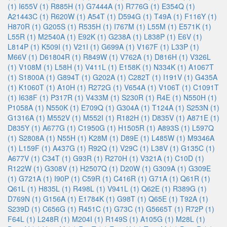
(1)
I655V (1)
R885H (1)
G7444A (1)
R776G (1)
E354Q (1)
A21443C (1)
R620W (1)
A54T (1)
D594G (1)
T49A (1)
F116Y (1)
H870R (1)
G205S (1)
R535H (1)
I767M (1)
L55M (1)
E571K (1)
L55R (1)
M2540A (1)
E92K (1)
G238A (1)
L838P (1)
E6V (1)
L814P (1)
K509I (1)
V21I (1)
G699A (1)
V167F (1)
L33P (1)
M66V (1)
D61804R (1)
R849W (1)
V762A (1)
D816H (1)
V326L
(1)
V108M (1)
L58H (1)
V411L (1)
E158K (1)
N334K (1)
A1067T
(1)
S1800A (1)
G894T (1)
G202A (1)
C282T (1)
I191V (1)
G435A
(1)
K1060T (1)
A10H (1)
R272G (1)
V654A (1)
V106T (1)
C1091T
(1)
I638F (1)
P317R (1)
V433M (1)
S230R (1)
R4E (1)
N550H (1)
P1058A (1)
N550K (1)
E709Q (1)
G304A (1)
T124A (1)
S253N (1)
G1316A (1)
M552V (1)
M552I (1)
R182H (1)
D835V (1)
A871E (1)
D835Y (1)
A677G (1)
C1950G (1)
H1505R (1)
A893S (1)
L597Q
(1)
S2808A (1)
N55H (1)
K28M (1)
D89E (1)
L485W (1)
M9346A
(1)
L159F (1)
A437G (1)
R92Q (1)
V29C (1)
L38V (1)
G135C (1)
A677V (1)
C34T (1)
G93R (1)
R270H (1)
V321A (1)
C10D (1)
R122W (1)
G308V (1)
H2507Q (1)
D20W (1)
G309A (1)
G309E
(1)
G721A (1)
I90P (1)
C59R (1)
C416R (1)
G71A (1)
Q61R (1)
Q61L (1)
H835L (1)
R498L (1)
V941L (1)
Q62E (1)
R389G (1)
D769N (1)
G156A (1)
E1784K (1)
G98T (1)
Q65E (1)
T92A (1)
S239D (1)
C656G (1)
R451C (1)
G73C (1)
G5665T (1)
R72P (1)
F64L (1)
L248R (1)
M204I (1)
R149S (1)
A105G (1)
M28L (1)