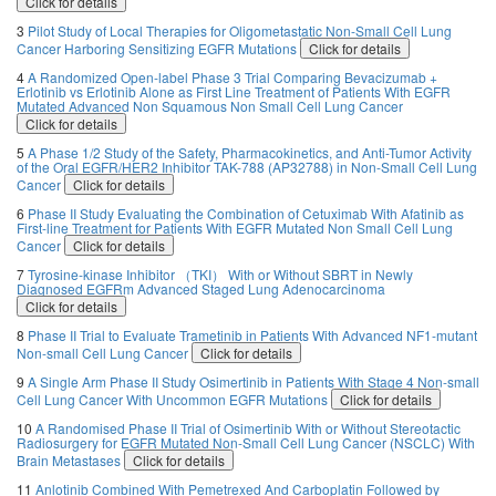
Click for details
3
Pilot Study of Local Therapies for Oligometastatic Non-Small Cell Lung
Cancer Harboring Sensitizing EGFR Mutations
Click for details
4
A Randomized Open-label Phase 3 Trial Comparing Bevacizumab +
Erlotinib vs Erlotinib Alone as First Line Treatment of Patients With EGFR
Mutated Advanced Non Squamous Non Small Cell Lung Cancer
Click for details
5
A Phase 1/2 Study of the Safety, Pharmacokinetics, and Anti-Tumor Activity
of the Oral EGFR/HER2 Inhibitor TAK-788 (AP32788) in Non-Small Cell Lung
Cancer
Click for details
6
Phase II Study Evaluating the Combination of Cetuximab With Afatinib as
First-line Treatment for Patients With EGFR Mutated Non Small Cell Lung
Cancer
Click for details
7
Tyrosine-kinase Inhibitor （TKI） With or Without SBRT in Newly
Diagnosed EGFRm Advanced Staged Lung Adenocarcinoma
Click for details
8
Phase II Trial to Evaluate Trametinib in Patients With Advanced NF1-mutant
Non-small Cell Lung Cancer
Click for details
9
A Single Arm Phase II Study Osimertinib in Patients With Stage 4 Non-small
Cell Lung Cancer With Uncommon EGFR Mutations
Click for details
10
A Randomised Phase II Trial of Osimertinib With or Without Stereotactic
Radiosurgery for EGFR Mutated Non-Small Cell Lung Cancer (NSCLC) With
Brain Metastases
Click for details
11
Anlotinib Combined With Pemetrexed And Carboplatin Followed by