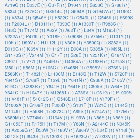
A719G (1)
D237E (1)
G37R (1)
D104N (1)
S653C (1)
S786I (1)
V834I (1)
Y376C (1)
G3514C (1)
G594A (1)
G1947A (1)
G190C
(1)
V834L (1)
Q546R (1)
F522C (1)
Q546L (1)
Q546K (1)
P699S
(1)
F2004L (1)
D101H (1)
T393C (1)
A1330T (1)
R988C (1)
H48Q (1)
T174M (1)
A62V (1)
A62T (1)
L84V (1)
M165I (1)
V222A (1)
P479L (1)
Y318F (1)
G908R (1)
V75M (1)
D101Y (1)
I10F (1)
D90V (1)
H1112L (1)
V30A (1)
R3500Q (1)
S282R (1)
D919G (1)
I665V (1)
H1112Y (1)
D90A (1)
C385A (1)
M95L (1)
G1170S (1)
V244M (1)
G17T (1)
S26E (1)
N251K (1)
G464V (1)
C807T (1)
V77I (1)
Y449D (1)
D4064A (1)
C168H (1)
Q215S (1)
M50I (1)
K56M (1)
F106C (1)
G465R (1)
G598V (1)
S769N (1)
E586K (1)
T1482I (1)
L1196M (1)
E148Q (1)
T12W (1)
S720P (1)
Y641S (1)
S768R (1)
F129L (1)
Y641N (1)
C938A (1)
C165V (1)
R19C (1)
C383R (1)
Y641H (1)
Y641F (1)
C805S (1)
W64R (1)
Y641C (1)
H1047Y (1)
M1268T (1)
A736V (1)
C61G (1)
P1009S
(1)
V481F (1)
S1612C (1)
Q546E (1)
L718P (1)
V179F (1)
M1002A (1)
G106R (1)
P300D (1)
S131F (1)
W21C (1)
L144S (1)
M1149T (1)
H558R (1)
S373C (1)
A69S (1)
V774A (1)
T377M (1)
V689M (1)
V774M (1)
D164V (1)
R199W (1)
N86S (1)
N86Y (1)
G11053T (1)
R175H (1)
T17M (1)
Y86N (1)
A2144G (1)
N345K
(1)
A2059G (1)
D50W (1)
I180V (1)
A864V (1)
L24E (1)
V118I (1)
G212S (1)
I843S (1)
N1303K (1)
R1623Q (1)
A1033V (1)
L1198F