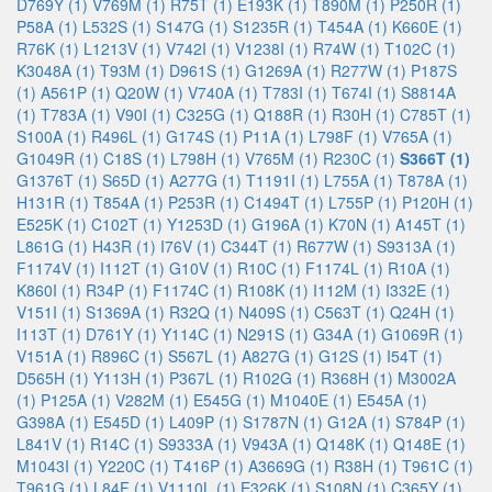
D769Y (1)
V769M (1)
R75T (1)
E193K (1)
T890M (1)
P250R (1)
P58A (1)
L532S (1)
S147G (1)
S1235R (1)
T454A (1)
K660E (1)
R76K (1)
L1213V (1)
V742I (1)
V1238I (1)
R74W (1)
T102C (1)
K3048A (1)
T93M (1)
D961S (1)
G1269A (1)
R277W (1)
P187S
(1)
A561P (1)
Q20W (1)
V740A (1)
T783I (1)
T674I (1)
S8814A
(1)
T783A (1)
V90I (1)
C325G (1)
Q188R (1)
R30H (1)
C785T (1)
S100A (1)
R496L (1)
G174S (1)
P11A (1)
L798F (1)
V765A (1)
G1049R (1)
C18S (1)
L798H (1)
V765M (1)
R230C (1)
S366T (1)
G1376T (1)
S65D (1)
A277G (1)
T1191I (1)
L755A (1)
T878A (1)
H131R (1)
T854A (1)
P253R (1)
C1494T (1)
L755P (1)
P120H (1)
E525K (1)
C102T (1)
Y1253D (1)
G196A (1)
K70N (1)
A145T (1)
L861G (1)
H43R (1)
I76V (1)
C344T (1)
R677W (1)
S9313A (1)
F1174V (1)
I112T (1)
G10V (1)
R10C (1)
F1174L (1)
R10A (1)
K860I (1)
R34P (1)
F1174C (1)
R108K (1)
I112M (1)
I332E (1)
V151I (1)
S1369A (1)
R32Q (1)
N409S (1)
C563T (1)
Q24H (1)
I113T (1)
D761Y (1)
Y114C (1)
N291S (1)
G34A (1)
G1069R (1)
V151A (1)
R896C (1)
S567L (1)
A827G (1)
G12S (1)
I54T (1)
D565H (1)
Y113H (1)
P367L (1)
R102G (1)
R368H (1)
M3002A
(1)
P125A (1)
V282M (1)
E545G (1)
M1040E (1)
E545A (1)
G398A (1)
E545D (1)
L409P (1)
S1787N (1)
G12A (1)
S784P (1)
L841V (1)
R14C (1)
S9333A (1)
V943A (1)
Q148K (1)
Q148E (1)
M1043I (1)
Y220C (1)
T416P (1)
A3669G (1)
R38H (1)
T961C (1)
T961G (1)
L84F (1)
V1110L (1)
E326K (1)
S108N (1)
C365Y (1)