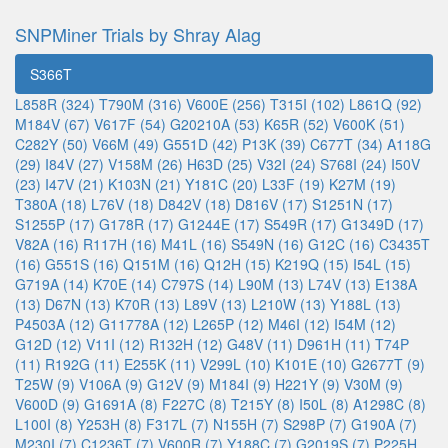
SNPMiner Trials by Shray Alag
S366T
L858R (324)
T790M (316)
V600E (256)
T315I (102)
L861Q (92)
M184V (67)
V617F (54)
G20210A (53)
K65R (52)
V600K (51)
C282Y (50)
V66M (49)
G551D (42)
P13K (39)
C677T (34)
A118G
(29)
I84V (27)
V158M (26)
H63D (25)
V32I (24)
S768I (24)
I50V
(23)
I47V (21)
K103N (21)
Y181C (20)
L33F (19)
K27M (19)
T380A (18)
L76V (18)
D842V (18)
D816V (17)
S1251N (17)
S1255P (17)
G178R (17)
G1244E (17)
S549R (17)
G1349D (17)
V82A (16)
R117H (16)
M41L (16)
S549N (16)
G12C (16)
C3435T
(16)
G551S (16)
Q151M (16)
Q12H (15)
K219Q (15)
I54L (15)
G719A (14)
K70E (14)
C797S (14)
L90M (13)
L74V (13)
E138A
(13)
D67N (13)
K70R (13)
L89V (13)
L210W (13)
Y188L (13)
P4503A (12)
G11778A (12)
L265P (12)
M46I (12)
I54M (12)
G12D (12)
V11I (12)
R132H (12)
G48V (11)
D961H (11)
T74P
(11)
R192G (11)
E255K (11)
V299L (10)
K101E (10)
G2677T (9)
T25W (9)
V106A (9)
G12V (9)
M184I (9)
H221Y (9)
V30M (9)
V600D (9)
G1691A (8)
F227C (8)
T215Y (8)
I50L (8)
A1298C (8)
L100I (8)
Y253H (8)
F317L (7)
N155H (7)
S298P (7)
G190A (7)
M230I (7)
C1236T (7)
V600R (7)
Y188C (7)
G2019S (7)
P225H