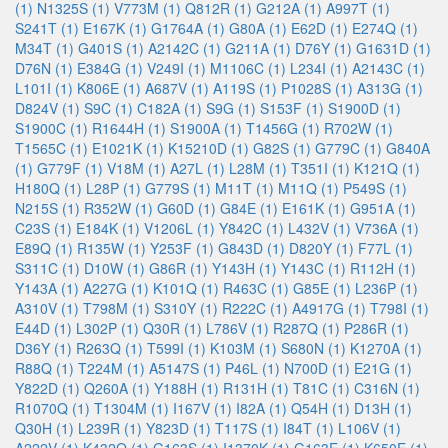
(1)
N1325S (1)
V773M (1)
Q812R (1)
G212A (1)
A997T (1)
S241T (1)
E167K (1)
G1764A (1)
G80A (1)
E62D (1)
E274Q (1)
M34T (1)
G401S (1)
A2142C (1)
G211A (1)
D76Y (1)
G1631D (1)
D76N (1)
E384G (1)
V249I (1)
M1106C (1)
L234I (1)
A2143C (1)
L101I (1)
K806E (1)
A687V (1)
A119S (1)
P1028S (1)
A313G (1)
D824V (1)
S9C (1)
C182A (1)
S9G (1)
S153F (1)
S1900D (1)
S1900C (1)
R1644H (1)
S1900A (1)
T1456G (1)
R702W (1)
T1565C (1)
E1021K (1)
K15210D (1)
G82S (1)
G779C (1)
G840A
(1)
G779F (1)
V18M (1)
A27L (1)
L28M (1)
T351I (1)
K121Q (1)
H180Q (1)
L28P (1)
G779S (1)
M11T (1)
M11Q (1)
P549S (1)
N215S (1)
R352W (1)
G60D (1)
G84E (1)
E161K (1)
G951A (1)
C23S (1)
E184K (1)
V1206L (1)
Y842C (1)
L432V (1)
V736A (1)
E89Q (1)
R135W (1)
Y253F (1)
G843D (1)
D820Y (1)
F77L (1)
S311C (1)
D10W (1)
G86R (1)
Y143H (1)
Y143C (1)
R112H (1)
Y143A (1)
A227G (1)
K101Q (1)
R463C (1)
G85E (1)
L236P (1)
A310V (1)
T798M (1)
S310Y (1)
R222C (1)
A4917G (1)
T798I (1)
E44D (1)
L302P (1)
Q30R (1)
L786V (1)
R287Q (1)
P286R (1)
D36Y (1)
R263Q (1)
T599I (1)
K103M (1)
S680N (1)
K1270A (1)
R88Q (1)
T224M (1)
A5147S (1)
P46L (1)
N700D (1)
E21G (1)
Y822D (1)
Q260A (1)
Y188H (1)
R131H (1)
T81C (1)
C316N (1)
R1070Q (1)
T1304M (1)
I167V (1)
I82A (1)
Q54H (1)
D13H (1)
Q30H (1)
L239R (1)
Y823D (1)
T117S (1)
I84T (1)
L106V (1)