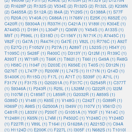
(2)
V600M (2)
F31I (2)
K540E (2)
K103H (2)
R132V (2)
D1270N
(2)
R1628P (2)
R132S (2)
V534E (2)
R132G (2)
R132L (2)
K238N
(2)
G4655A (2)
S112A (2)
I84A (2)
Y129S (1)
G1388A (1)
S77F
(1)
R20A (1)
V140A (1)
C686A (1)
I1768V (1)
E25K (1)
K652E (1)
C420R (1)
S9304A (1)
R337H (1)
C421A (1)
V189I (1)
K304E (1)
A7445G (1)
D19H (1)
L304P (1)
Q36W (1)
Y454S (1)
A133S (1)
M9T (1)
P596L (1)
E318D (1)
C1156Y (1)
N171K (1)
A7445C (1)
V82F (1)
G47A (1)
R447H (1)
G47E (1)
V82L (1)
R776C (1)
A92T
(1)
E27Q (1)
F1052V (1)
P27A (1)
A289T (1)
L523S (1)
H54Y (1)
T1095C (1)
S428F (1)
R400C (1)
D313Y (1)
Q12M (1)
R139C (1)
A393T (1)
W719R (1)
T66K (1)
T862I (1)
T66I (1)
G49A (1)
R48G
(1)
H58C (1)
I104F (1)
D203E (1)
K656E (1)
T40S (1)
D312N (1)
G276T (1)
L747P (1)
R200W (1)
L747S (1)
I1171N (1)
Q14D (1)
S1400K (1)
R115G (1)
F17L (1)
A71T (1)
S339F (1)
A71L (1)
F317V (1)
F317S (1)
G20201A (1)
F317C (1)
G2545R (1)
C377T
(1)
S9346A (1)
P243R (1)
R25L (1)
L528M (1)
Q222R (1)
I22M
(1)
I107M (1)
C1858T (1)
L859R (1)
G2032R (1)
A859S (1)
G389D (1)
V148I (1)
K65E (1)
V148G (1)
C242T (1)
G389R (1)
H369P (1)
A98S (1)
G2500A (1)
I349V (1)
I107V (1)
V561D (1)
C481R (1)
L833V (1)
P200T (1)
G1051A (1)
Y93F (1)
Y414C (1)
Y1248H (1)
K65N (1)
L74M (1)
P4502C (1)
Y1248C (1)
Y1248D
(1)
F227R (1)
V89L (1)
T164I (1)
G1628A (1)
A2215D (1)
C94A
(1)
H1124D (1)
E200K (1)
F227L (1)
I305F (1)
N682S (1)
T1010I