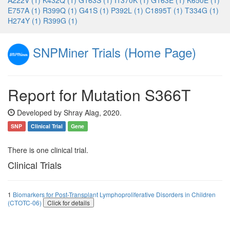
A222V (1)
K432Q (1)
G163S (1)
I1370K (1)
G163E (1)
K650E (1)
E757A (1)
R399Q (1)
G41S (1)
P392L (1)
C1895T (1)
T334G (1)
H274Y (1)
R399G (1)
SNPMiner Trials (Home Page)
Report for Mutation S366T
Developed by Shray Alag, 2020.
SNP
Clinical Trial
Gene
There is one clinical trial.
Clinical Trials
1
Biomarkers for Post-Transplant Lymphoproliferative Disorders in Children
(CTOTC-06)
Click for details