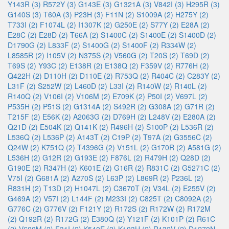
Y143R (3)
R572Y (3)
G143E (3)
G1321A (3)
V842I (3)
H295R (3)
G140S (3)
T60A (3)
P23H (3)
F11N (2)
S1009A (2)
H275Y (2)
T733I (2)
F1074L (2)
I1307K (2)
G250E (2)
S77Y (2)
E28A (2)
E28C (2)
E28D (2)
T66A (2)
S1400C (2)
S1400E (2)
S1400D (2)
D1790G (2)
L833F (2)
S1400G (2)
S1400F (2)
R334W (2)
L8585R (2)
I105V (2)
N375S (2)
V560G (2)
T20S (2)
T69D (2)
T69S (2)
Y93C (2)
E138R (2)
E138Q (2)
F359V (2)
R776H (2)
Q422H (2)
D110H (2)
D110E (2)
R753Q (2)
R404C (2)
C283Y (2)
L31F (2)
S252W (2)
L460D (2)
L33I (2)
R140W (2)
R140L (2)
R140Q (2)
V106I (2)
V106M (2)
E709K (2)
P50I (2)
V697L (2)
P535H (2)
P51S (2)
G1314A (2)
S492R (2)
G308A (2)
G71R (2)
T215F (2)
E56K (2)
A2063G (2)
D769H (2)
L248V (2)
E280A (2)
Q21D (2)
E504K (2)
Q141K (2)
R496H (2)
S100P (2)
L536R (2)
L536Q (2)
L536P (2)
A143T (2)
C19P (2)
T97A (2)
G3556C (2)
Q24W (2)
K751Q (2)
T4396G (2)
V151L (2)
G170R (2)
A581G (2)
L536H (2)
G12R (2)
G193E (2)
F876L (2)
R479H (2)
Q28D (2)
G190E (2)
R347H (2)
K601E (2)
G16R (2)
R831C (2)
G5271C (2)
V75I (2)
G681A (2)
A270S (2)
L63P (2)
L869R (2)
P236L (2)
R831H (2)
T13D (2)
H1047L (2)
C3670T (2)
V34L (2)
E255V (2)
G469A (2)
V57I (2)
L144F (2)
M233I (2)
C825T (2)
C8092A (2)
G776C (2)
G776V (2)
F121Y (2)
R172S (2)
R172W (2)
R172M
(2)
Q192R (2)
R172G (2)
E380Q (2)
Y121F (2)
K101P (2)
R61C