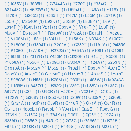
(1)
I655V (1)
R885H (1)
G7444A (1)
R776G (1)
E354Q (1)
A21443C (1)
R620W (1)
A54T (1)
D594G (1)
T49A (1)
F116Y (1)
H870R (1)
G205S (1)
R535H (1)
I767M (1)
L55M (1)
E571K (1)
L55R (1)
M2540A (1)
E92K (1)
G238A (1)
L838P (1)
E6V (1)
L814P (1)
K509I (1)
V21I (1)
G699A (1)
V167F (1)
L33P (1)
M66V (1)
D61804R (1)
R849W (1)
V762A (1)
D816H (1)
V326L
(1)
V108M (1)
L58H (1)
V411L (1)
E158K (1)
N334K (1)
A1067T
(1)
S1800A (1)
G894T (1)
G202A (1)
C282T (1)
I191V (1)
G435A
(1)
K1060T (1)
A10H (1)
R272G (1)
V654A (1)
V106T (1)
C1091T
(1)
I638F (1)
P317R (1)
V433M (1)
S230R (1)
R4E (1)
N550H (1)
P1058A (1)
N550K (1)
E709Q (1)
G304A (1)
T124A (1)
S253N (1)
G1316A (1)
M552V (1)
M552I (1)
R182H (1)
D835V (1)
A871E (1)
D835Y (1)
A677G (1)
C1950G (1)
H1505R (1)
A893S (1)
L597Q
(1)
S2808A (1)
N55H (1)
K28M (1)
D89E (1)
L485W (1)
M9346A
(1)
L159F (1)
A437G (1)
R92Q (1)
V29C (1)
L38V (1)
G135C (1)
A677V (1)
C34T (1)
G93R (1)
R270H (1)
V321A (1)
C10D (1)
R122W (1)
G308V (1)
H2507Q (1)
D20W (1)
G309A (1)
G309E
(1)
G721A (1)
I90P (1)
C59R (1)
C416R (1)
G71A (1)
Q61R (1)
Q61L (1)
H835L (1)
R498L (1)
V941L (1)
Q62E (1)
R389G (1)
D769N (1)
G156A (1)
E1784K (1)
G98T (1)
Q65E (1)
T92A (1)
S239D (1)
C656G (1)
R451C (1)
G73C (1)
G5665T (1)
R72P (1)
F64L (1)
L248R (1)
M204I (1)
R149S (1)
A105G (1)
M28L (1)