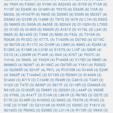
(6)
Y93H (6)
F359C (6)
V108I (6)
A3243G (6)
G73S (6)
P12A (6)
Y115F (6)
E545K (6)
Q148H (6)
Y537S (6)
E542K (6)
I10A (6)
M230L (6)
H1047R (6)
N40D (6)
D299G (6)
D30N (6)
M235T (6)
D538G (6)
Q12W (5)
I148M (5)
T87Q (5)
I47A (5)
L74I (5)
E92Q
(5)
N680S (5)
G93A (5)
A455E (5)
M204V (5)
D1152H (5)
L755S
(5)
G13D (5)
G190S (5)
N363S (5)
A181V (5)
V179L (5)
L24I (5)
N88S (5)
A2143G (5)
T399I (5)
M36I (5)
F53L (5)
T315A (5)
R263K (5)
R132C (5)
V777L (5)
T1405N (4)
D579G (4)
G719C
(4)
N370S (4)
R117C (4)
Q16W (4)
L98H (4)
A98G (4)
K20M (4)
E138G (4)
E138K (4)
L31M (4)
E157Q (4)
L10F (4)
Q80K (4)
C31G (4)
L206W (4)
P140K (4)
I54V (4)
K76T (4)
Y537C (4)
I1314L (4)
S945L (4)
Y402H (4)
P1446A (4)
V179D (4)
N88D (4)
A6986G (4)
N236T (4)
A1166C (4)
G970R (4)
Y181I (4)
R352Q
(4)
G2385R (4)
S310F (4)
P67L (4)
R1070W (4)
G140A (4)
E23K
(4)
S463P (4)
T14484C (3)
G719S (3)
R206H (3)
S1400A (3)
S1400I (3)
A71V (3)
C134W (3)
R24W (3)
C481S (3)
T24H (3)
V122I (3)
T47D (3)
A636P (3)
S977F (3)
G118R (3)
G3460A (3)
N312S (3)
G1202R (3)
D988Y (3)
Q252H (3)
L444P (3)
V659E
(3)
V769L (3)
A147T (3)
E10A (3)
L861R (3)
R678Q (3)
Q27E (3)
E17K (3)
Q148R (3)
A1555G (3)
S49G (3)
Y537N (3)
R16G (3)
I10E (3)
V158F (3)
G21210A (3)
K55R (3)
V205C (3)
Y181V (3)
A2142G (3)
R506Q (3)
E298D (3)
L211A (3)
R172K (3)
V843I (3)