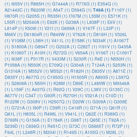
(1)
I655V (1)
R885H (1)
G7444A (1)
R776G (1)
E354Q (1)
A21443C (1)
R620W (1)
A54T (1)
D594G (1)
T49A (1)
F116Y (1)
H870R (1)
G205S (1)
R535H (1)
I767M (1)
L55M (1)
E571K (1)
L55R (1)
M2540A (1)
E92K (1)
G238A (1)
L838P (1)
E6V (1)
L814P (1)
K509I (1)
V21I (1)
G699A (1)
V167F (1)
L33P (1)
M66V (1)
D61804R (1)
R849W (1)
V762A (1)
D816H (1)
V326L
(1)
V108M (1)
L58H (1)
V411L (1)
E158K (1)
N334K (1)
A1067T
(1)
S1800A (1)
G894T (1)
G202A (1)
C282T (1)
I191V (1)
G435A
(1)
K1060T (1)
A10H (1)
R272G (1)
V654A (1)
V106T (1)
C1091T
(1)
I638F (1)
P317R (1)
V433M (1)
S230R (1)
R4E (1)
N550H (1)
P1058A (1)
N550K (1)
E709Q (1)
G304A (1)
T124A (1)
S253N (1)
G1316A (1)
M552V (1)
M552I (1)
R182H (1)
D835V (1)
A871E (1)
D835Y (1)
A677G (1)
C1950G (1)
H1505R (1)
A893S (1)
L597Q
(1)
S2808A (1)
N55H (1)
K28M (1)
D89E (1)
L485W (1)
M9346A
(1)
L159F (1)
A437G (1)
R92Q (1)
V29C (1)
L38V (1)
G135C (1)
A677V (1)
C34T (1)
G93R (1)
R270H (1)
V321A (1)
C10D (1)
R122W (1)
G308V (1)
H2507Q (1)
D20W (1)
G309A (1)
G309E
(1)
G721A (1)
I90P (1)
C59R (1)
C416R (1)
G71A (1)
Q61R (1)
Q61L (1)
H835L (1)
R498L (1)
V941L (1)
Q62E (1)
R389G (1)
D769N (1)
G156A (1)
E1784K (1)
G98T (1)
Q65E (1)
T92A (1)
S239D (1)
C656G (1)
R451C (1)
G73C (1)
G5665T (1)
R72P (1)
F64L (1)
L248R (1)
M204I (1)
R149S (1)
A105G (1)
M28L (1)