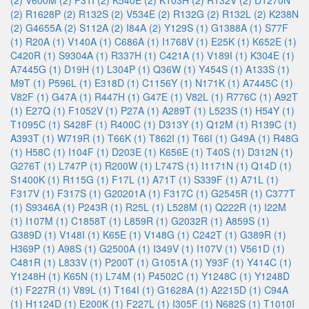
(2)
V600M (2)
F31I (2)
K540E (2)
K103H (2)
R132V (2)
D1270N
(2)
R1628P (2)
R132S (2)
V534E (2)
R132G (2)
R132L (2)
K238N
(2)
G4655A (2)
S112A (2)
I84A (2)
Y129S (1)
G1388A (1)
S77F
(1)
R20A (1)
V140A (1)
C686A (1)
I1768V (1)
E25K (1)
K652E (1)
C420R (1)
S9304A (1)
R337H (1)
C421A (1)
V189I (1)
K304E (1)
A7445G (1)
D19H (1)
L304P (1)
Q36W (1)
Y454S (1)
A133S (1)
M9T (1)
P596L (1)
E318D (1)
C1156Y (1)
N171K (1)
A7445C (1)
V82F (1)
G47A (1)
R447H (1)
G47E (1)
V82L (1)
R776C (1)
A92T
(1)
E27Q (1)
F1052V (1)
P27A (1)
A289T (1)
L523S (1)
H54Y (1)
T1095C (1)
S428F (1)
R400C (1)
D313Y (1)
Q12M (1)
R139C (1)
A393T (1)
W719R (1)
T66K (1)
T862I (1)
T66I (1)
G49A (1)
R48G
(1)
H58C (1)
I104F (1)
D203E (1)
K656E (1)
T40S (1)
D312N (1)
G276T (1)
L747P (1)
R200W (1)
L747S (1)
I1171N (1)
Q14D (1)
S1400K (1)
R115G (1)
F17L (1)
A71T (1)
S339F (1)
A71L (1)
F317V (1)
F317S (1)
G20201A (1)
F317C (1)
G2545R (1)
C377T
(1)
S9346A (1)
P243R (1)
R25L (1)
L528M (1)
Q222R (1)
I22M
(1)
I107M (1)
C1858T (1)
L859R (1)
G2032R (1)
A859S (1)
G389D (1)
V148I (1)
K65E (1)
V148G (1)
C242T (1)
G389R (1)
H369P (1)
A98S (1)
G2500A (1)
I349V (1)
I107V (1)
V561D (1)
C481R (1)
L833V (1)
P200T (1)
G1051A (1)
Y93F (1)
Y414C (1)
Y1248H (1)
K65N (1)
L74M (1)
P4502C (1)
Y1248C (1)
Y1248D
(1)
F227R (1)
V89L (1)
T164I (1)
G1628A (1)
A2215D (1)
C94A
(1)
H1124D (1)
E200K (1)
F227L (1)
I305F (1)
N682S (1)
T1010I