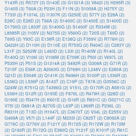
Y143R (3)
R572Y (3)
G143E (3)
G1321A (3)
V842I (3)
H295R (3)
G140S (3)
T60A (3)
P23H (3)
F11N (2)
S1009A (2)
H275Y (2)
T733I (2)
F1074L (2)
I1307K (2)
G250E (2)
S77Y (2)
E28A (2)
E28C (2)
E28D (2)
T66A (2)
S1400C (2)
S1400E (2)
S1400D (2)
D1790G (2)
L833F (2)
S1400G (2)
S1400F (2)
R334W (2)
L8585R (2)
I105V (2)
N375S (2)
V560G (2)
T20S (2)
T69D (2)
T69S (2)
Y93C (2)
E138R (2)
E138Q (2)
F359V (2)
R776H (2)
Q422H (2)
D110H (2)
D110E (2)
R753Q (2)
R404C (2)
C283Y (2)
L31F (2)
S252W (2)
L460D (2)
L33I (2)
R140W (2)
R140L (2)
R140Q (2)
V106I (2)
V106M (2)
E709K (2)
P50I (2)
V697L (2)
P535H (2)
P51S (2)
G1314A (2)
S492R (2)
G308A (2)
G71R (2)
T215F (2)
E56K (2)
A2063G (2)
D769H (2)
L248V (2)
E280A (2)
Q21D (2)
E504K (2)
Q141K (2)
R496H (2)
S100P (2)
L536R (2)
L536Q (2)
L536P (2)
A143T (2)
C19P (2)
T97A (2)
G3556C (2)
Q24W (2)
K751Q (2)
T4396G (2)
V151L (2)
G170R (2)
A581G (2)
L536H (2)
G12R (2)
G193E (2)
F876L (2)
R479H (2)
Q28D (2)
G190E (2)
R347H (2)
K601E (2)
G16R (2)
R831C (2)
G5271C (2)
V75I (2)
G681A (2)
A270S (2)
L63P (2)
L869R (2)
P236L (2)
R831H (2)
T13D (2)
H1047L (2)
C3670T (2)
V34L (2)
E255V (2)
G469A (2)
V57I (2)
L144F (2)
M233I (2)
C825T (2)
C8092A (2)
G776C (2)
G776V (2)
F121Y (2)
R172S (2)
R172W (2)
R172M
(2)
Q192R (2)
R172G (2)
E380Q (2)
Y121F (2)
K101P (2)
R61C