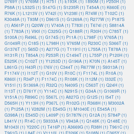
D769Y (1)
V769M (1)
R75T (1)
E193K (1)
T890M (1)
P250R (1)
P58A (1)
L532S (1)
S147G (1)
S1235R (1)
T454A (1)
K660E (1)
R76K (1)
L1213V (1)
V742I (1)
V1238I (1)
R74W (1)
T102C (1)
K3048A (1)
T93M (1)
D961S (1)
G1269A (1)
R277W (1)
P187S
(1)
A561P (1)
Q20W (1)
V740A (1)
T783I (1)
T674I (1)
S8814A
(1)
T783A (1)
V90I (1)
C325G (1)
Q188R (1)
R30H (1)
C785T (1)
S100A (1)
R496L (1)
G174S (1)
P11A (1)
L798F (1)
V765A (1)
G1049R (1)
C18S (1)
L798H (1)
V765M (1)
R230C (1)
S366T (1)
G1376T (1)
S65D (1)
A277G (1)
T1191I (1)
L755A (1)
T878A (1)
H131R (1)
T854A (1)
P253R (1)
C1494T (1)
L755P (1)
P120H (1)
E525K (1)
C102T (1)
Y1253D (1)
G196A (1)
K70N (1)
A145T (1)
L861G (1)
H43R (1)
I76V (1)
C344T (1)
R677W (1)
S9313A (1)
F1174V (1)
I112T (1)
G10V (1)
R10C (1)
F1174L (1)
R10A (1)
K860I (1)
R34P (1)
F1174C (1)
R108K (1)
I112M (1)
I332E (1)
V151I (1)
S1369A (1)
R32Q (1)
N409S (1)
C563T (1)
Q24H (1)
I113T (1)
D761Y (1)
Y114C (1)
N291S (1)
G34A (1)
G1069R (1)
V151A (1)
R896C (1)
S567L (1)
A827G (1)
G12S (1)
I54T (1)
D565H (1)
Y113H (1)
P367L (1)
R102G (1)
R368H (1)
M3002A
(1)
P125A (1)
V282M (1)
E545G (1)
M1040E (1)
E545A (1)
G398A (1)
E545D (1)
L409P (1)
S1787N (1)
G12A (1)
S784P (1)
L841V (1)
R14C (1)
S9333A (1)
V943A (1)
Q148K (1)
Q148E (1)
M1043I (1)
Y220C (1)
T416P (1)
A3669G (1)
R38H (1)
T961C (1)
T961G (1)
L84F (1)
V1110L (1)
E326K (1)
S108N (1)
C365Y (1)