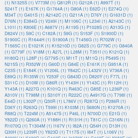
(1)
N1325S (1)
V773M (1)
Q812R (1)
G212A (1)
A997T (1)
S241T (1)
E167K (1)
G1764A (1)
G80A (1)
E62D (1)
E274Q (1)
M34T (1)
G401S (1)
A2142C (1)
G211A (1)
D76Y (1)
G1631D (1)
D76N (1)
E384G (1)
V249I (1)
M1106C (1)
L234I (1)
A2143C (1)
L101I (1)
K806E (1)
A687V (1)
A119S (1)
P1028S (1)
A313G (1)
D824V (1)
S9C (1)
C182A (1)
S9G (1)
S153F (1)
S1900D (1)
S1900C (1)
R1644H (1)
S1900A (1)
T1456G (1)
R702W (1)
T1565C (1)
E1021K (1)
K15210D (1)
G82S (1)
G779C (1)
G840A
(1)
G779F (1)
V18M (1)
A27L (1)
L28M (1)
T351I (1)
K121Q (1)
H180Q (1)
L28P (1)
G779S (1)
M11T (1)
M11Q (1)
P549S (1)
N215S (1)
R352W (1)
G60D (1)
G84E (1)
E161K (1)
G951A (1)
C23S (1)
E184K (1)
V1206L (1)
Y842C (1)
L432V (1)
V736A (1)
E89Q (1)
R135W (1)
Y253F (1)
G843D (1)
D820Y (1)
F77L (1)
S311C (1)
D10W (1)
G86R (1)
Y143H (1)
Y143C (1)
R112H (1)
Y143A (1)
A227G (1)
K101Q (1)
R463C (1)
G85E (1)
L236P (1)
A310V (1)
T798M (1)
S310Y (1)
R222C (1)
A4917G (1)
T798I (1)
E44D (1)
L302P (1)
Q30R (1)
L786V (1)
R287Q (1)
P286R (1)
D36Y (1)
R263Q (1)
T599I (1)
K103M (1)
S680N (1)
K1270A (1)
R88Q (1)
T224M (1)
A5147S (1)
P46L (1)
N700D (1)
E21G (1)
Y822D (1)
Q260A (1)
Y188H (1)
R131H (1)
T81C (1)
C316N (1)
R1070Q (1)
T1304M (1)
I167V (1)
I82A (1)
Q54H (1)
D13H (1)
Q30H (1)
L239R (1)
Y823D (1)
T117S (1)
I84T (1)
L106V (1)