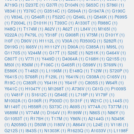
A719G (1)
D237E (1)
G37R (1)
D104N (1)
S653C (1)
S786I (1)
V834I (1)
Y376C (1)
G3514C (1)
G594A (1)
G1947A (1)
G190C
(1)
V834L (1)
Q546R (1)
F522C (1)
Q546L (1)
Q546K (1)
P699S
(1)
F2004L (1)
D101H (1)
T393C (1)
A1330T (1)
R988C (1)
H48Q (1)
T174M (1)
A62V (1)
A62T (1)
L84V (1)
M165I (1)
V222A (1)
P479L (1)
Y318F (1)
G908R (1)
V75M (1)
D101Y (1)
I10F (1)
D90V (1)
H1112L (1)
V30A (1)
R3500Q (1)
S282R (1)
D919G (1)
I665V (1)
H1112Y (1)
D90A (1)
C385A (1)
M95L (1)
G1170S (1)
V244M (1)
G17T (1)
S26E (1)
N251K (1)
G464V (1)
C807T (1)
V77I (1)
Y449D (1)
D4064A (1)
C168H (1)
Q215S (1)
M50I (1)
K56M (1)
F106C (1)
G465R (1)
G598V (1)
S769N (1)
E586K (1)
T1482I (1)
L1196M (1)
E148Q (1)
T12W (1)
S720P (1)
Y641S (1)
S768R (1)
F129L (1)
Y641N (1)
C938A (1)
C165V (1)
R19C (1)
C383R (1)
Y641H (1)
Y641F (1)
C805S (1)
W64R (1)
Y641C (1)
H1047Y (1)
M1268T (1)
A736V (1)
C61G (1)
P1009S
(1)
V481F (1)
S1612C (1)
Q546E (1)
L718P (1)
V179F (1)
M1002A (1)
G106R (1)
P300D (1)
S131F (1)
W21C (1)
L144S (1)
M1149T (1)
H558R (1)
S373C (1)
A69S (1)
V774A (1)
T377M (1)
V689M (1)
V774M (1)
D164V (1)
R199W (1)
N86S (1)
N86Y (1)
G11053T (1)
R175H (1)
T17M (1)
Y86N (1)
A2144G (1)
N345K
(1)
A2059G (1)
D50W (1)
I180V (1)
A864V (1)
L24E (1)
V118I (1)
G212S (1)
I843S (1)
N1303K (1)
R1623Q (1)
A1033V (1)
L1198F