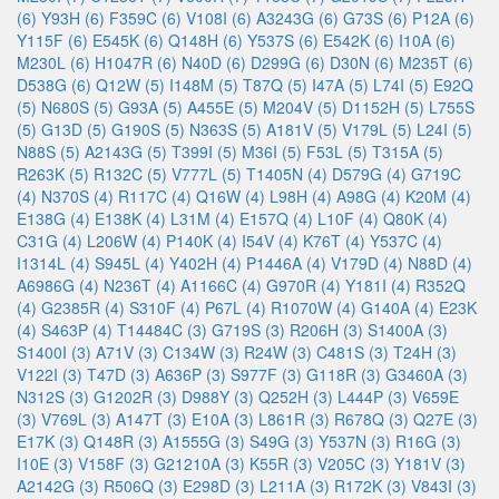
(6)
Y93H (6)
F359C (6)
V108I (6)
A3243G (6)
G73S (6)
P12A (6)
Y115F (6)
E545K (6)
Q148H (6)
Y537S (6)
E542K (6)
I10A (6)
M230L (6)
H1047R (6)
N40D (6)
D299G (6)
D30N (6)
M235T (6)
D538G (6)
Q12W (5)
I148M (5)
T87Q (5)
I47A (5)
L74I (5)
E92Q
(5)
N680S (5)
G93A (5)
A455E (5)
M204V (5)
D1152H (5)
L755S
(5)
G13D (5)
G190S (5)
N363S (5)
A181V (5)
V179L (5)
L24I (5)
N88S (5)
A2143G (5)
T399I (5)
M36I (5)
F53L (5)
T315A (5)
R263K (5)
R132C (5)
V777L (5)
T1405N (4)
D579G (4)
G719C
(4)
N370S (4)
R117C (4)
Q16W (4)
L98H (4)
A98G (4)
K20M (4)
E138G (4)
E138K (4)
L31M (4)
E157Q (4)
L10F (4)
Q80K (4)
C31G (4)
L206W (4)
P140K (4)
I54V (4)
K76T (4)
Y537C (4)
I1314L (4)
S945L (4)
Y402H (4)
P1446A (4)
V179D (4)
N88D (4)
A6986G (4)
N236T (4)
A1166C (4)
G970R (4)
Y181I (4)
R352Q
(4)
G2385R (4)
S310F (4)
P67L (4)
R1070W (4)
G140A (4)
E23K
(4)
S463P (4)
T14484C (3)
G719S (3)
R206H (3)
S1400A (3)
S1400I (3)
A71V (3)
C134W (3)
R24W (3)
C481S (3)
T24H (3)
V122I (3)
T47D (3)
A636P (3)
S977F (3)
G118R (3)
G3460A (3)
N312S (3)
G1202R (3)
D988Y (3)
Q252H (3)
L444P (3)
V659E
(3)
V769L (3)
A147T (3)
E10A (3)
L861R (3)
R678Q (3)
Q27E (3)
E17K (3)
Q148R (3)
A1555G (3)
S49G (3)
Y537N (3)
R16G (3)
I10E (3)
V158F (3)
G21210A (3)
K55R (3)
V205C (3)
Y181V (3)
A2142G (3)
R506Q (3)
E298D (3)
L211A (3)
R172K (3)
V843I (3)