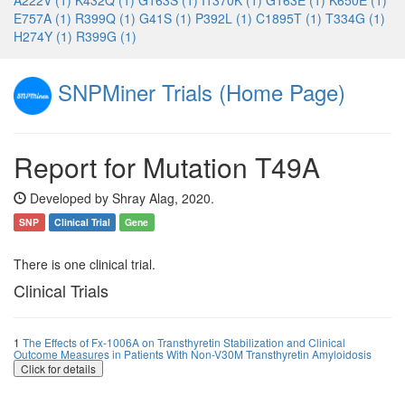
A222V (1)
K432Q (1)
G163S (1)
I1370K (1)
G163E (1)
K650E (1)
E757A (1)
R399Q (1)
G41S (1)
P392L (1)
C1895T (1)
T334G (1)
H274Y (1)
R399G (1)
SNPMiner Trials (Home Page)
Report for Mutation T49A
Developed by Shray Alag, 2020.
SNP
Clinical Trial
Gene
There is one clinical trial.
Clinical Trials
1
The Effects of Fx-1006A on Transthyretin Stabilization and Clinical
Outcome Measures in Patients With Non-V30M Transthyretin Amyloidosis
Click for details