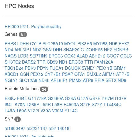
HPO Nodes
HP:0001271: Polyneuropathy
Genes
61
PRPS1
DHH
CYTB
SLC25A19
MYOT
PIK3R5
MYD88
ND5
PEX7
ND4
ARL6IP1
ND2
GSN
DHH
SNAP29
C12ORF65
NF2
EDNRB
NAGS
LDB3
SEPTIN9
ERCC6
COX3
ALAD
ABHD12
COQ7
GCLC
SH3TC2
DARS2
TTR
CD59
ND1
ERCC8
TTR
FAM126A
TBC1D24
PDK3
PDYN
FUCA1
DGUOK
SYNE1
PEX11B
GRM1
ABCD1
GSN
PEX12
CYP7B1
PSAP
OPA1
DMXL2
AIFM1
ATP7B
NGLY1
SLC12A6
ND4L
ARL6IP1
PMM2
ATP6
RPIA
SETX
ND6
Protein Mutations
24
E89Q
F64L
G11778A
G3460A
G34A
G47A
G47E
I107M
I107V
I84T
K70N
L265P
L55R
L58H
P4503A
S77F
S77Y
T14484C
T49A
T60A
V122I
V30A
V30M
Y114C
SNP
3
rs1800497
rs2231137
rs3114018
HP:0011034: Amyloidosis