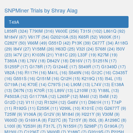
SNPMiner Trials by Shray Alag
T49A
L858R (324)
T790M (316)
V600E (256)
T315I (102)
L861Q (92)
M184V (67)
V617F (54)
G20210A (53)
K65R (52)
V600K (51)
C282Y (50)
V66M (49)
G551D (42)
P13K (39)
C677T (34)
A118G
(29)
I84V (27)
V158M (26)
H63D (25)
V32I (24)
S768I (24)
I50V
(23)
I47V (21)
K103N (21)
Y181C (20)
L33F (19)
K27M (19)
T380A (18)
L76V (18)
D842V (18)
D816V (17)
S1251N (17)
S1255P (17)
G178R (17)
G1244E (17)
S549R (17)
G1349D (17)
V82A (16)
R117H (16)
M41L (16)
S549N (16)
G12C (16)
C3435T
(16)
G551S (16)
Q151M (16)
Q12H (15)
K219Q (15)
I54L (15)
G719A (14)
K70E (14)
C797S (14)
L90M (13)
L74V (13)
E138A
(13)
D67N (13)
K70R (13)
L89V (13)
L210W (13)
Y188L (13)
P4503A (12)
G11778A (12)
L265P (12)
M46I (12)
I54M (12)
G12D (12)
V11I (12)
R132H (12)
G48V (11)
D961H (11)
T74P
(11)
R192G (11)
E255K (11)
V299L (10)
K101E (10)
G2677T (9)
T25W (9)
V106A (9)
G12V (9)
M184I (9)
H221Y (9)
V30M (9)
V600D (9)
G1691A (8)
F227C (8)
T215Y (8)
I50L (8)
A1298C (8)
L100I (8)
Y253H (8)
F317L (7)
N155H (7)
S298P (7)
G190A (7)
M230I (7)
C1236T (7)
V600R (7)
Y188C (7)
G2019S (7)
P225H