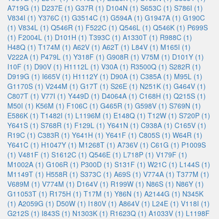
A719G (1)
D237E (1)
G37R (1)
D104N (1)
S653C (1)
S786I (1)
V834I (1)
Y376C (1)
G3514C (1)
G594A (1)
G1947A (1)
G190C
(1)
V834L (1)
Q546R (1)
F522C (1)
Q546L (1)
Q546K (1)
P699S
(1)
F2004L (1)
D101H (1)
T393C (1)
A1330T (1)
R988C (1)
H48Q (1)
T174M (1)
A62V (1)
A62T (1)
L84V (1)
M165I (1)
V222A (1)
P479L (1)
Y318F (1)
G908R (1)
V75M (1)
D101Y (1)
I10F (1)
D90V (1)
H1112L (1)
V30A (1)
R3500Q (1)
S282R (1)
D919G (1)
I665V (1)
H1112Y (1)
D90A (1)
C385A (1)
M95L (1)
G1170S (1)
V244M (1)
G17T (1)
S26E (1)
N251K (1)
G464V (1)
C807T (1)
V77I (1)
Y449D (1)
D4064A (1)
C168H (1)
Q215S (1)
M50I (1)
K56M (1)
F106C (1)
G465R (1)
G598V (1)
S769N (1)
E586K (1)
T1482I (1)
L1196M (1)
E148Q (1)
T12W (1)
S720P (1)
Y641S (1)
S768R (1)
F129L (1)
Y641N (1)
C938A (1)
C165V (1)
R19C (1)
C383R (1)
Y641H (1)
Y641F (1)
C805S (1)
W64R (1)
Y641C (1)
H1047Y (1)
M1268T (1)
A736V (1)
C61G (1)
P1009S
(1)
V481F (1)
S1612C (1)
Q546E (1)
L718P (1)
V179F (1)
M1002A (1)
G106R (1)
P300D (1)
S131F (1)
W21C (1)
L144S (1)
M1149T (1)
H558R (1)
S373C (1)
A69S (1)
V774A (1)
T377M (1)
V689M (1)
V774M (1)
D164V (1)
R199W (1)
N86S (1)
N86Y (1)
G11053T (1)
R175H (1)
T17M (1)
Y86N (1)
A2144G (1)
N345K
(1)
A2059G (1)
D50W (1)
I180V (1)
A864V (1)
L24E (1)
V118I (1)
G212S (1)
I843S (1)
N1303K (1)
R1623Q (1)
A1033V (1)
L1198F