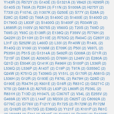
Y143R (3)
R572Y (3)
G143E (3)
G1321A (3)
V842I (3)
H295R (3)
G140S (3)
T60A (3)
P23H (3)
F11N (2)
S1009A (2)
H275Y (2)
T733I (2)
F1074L (2)
I1307K (2)
G250E (2)
S77Y (2)
E28A (2)
E28C (2)
E28D (2)
T66A (2)
S1400C (2)
S1400E (2)
S1400D (2)
D1790G (2)
L833F (2)
S1400G (2)
S1400F (2)
R334W (2)
L8585R (2)
I105V (2)
N375S (2)
V560G (2)
T20S (2)
T69D (2)
T69S (2)
Y93C (2)
E138R (2)
E138Q (2)
F359V (2)
R776H (2)
Q422H (2)
D110H (2)
D110E (2)
R753Q (2)
R404C (2)
C283Y (2)
L31F (2)
S252W (2)
L460D (2)
L33I (2)
R140W (2)
R140L (2)
R140Q (2)
V106I (2)
V106M (2)
E709K (2)
P50I (2)
V697L (2)
P535H (2)
P51S (2)
G1314A (2)
S492R (2)
G308A (2)
G71R (2)
T215F (2)
E56K (2)
A2063G (2)
D769H (2)
L248V (2)
E280A (2)
Q21D (2)
E504K (2)
Q141K (2)
R496H (2)
S100P (2)
L536R (2)
L536Q (2)
L536P (2)
A143T (2)
C19P (2)
T97A (2)
G3556C (2)
Q24W (2)
K751Q (2)
T4396G (2)
V151L (2)
G170R (2)
A581G (2)
L536H (2)
G12R (2)
G193E (2)
F876L (2)
R479H (2)
Q28D (2)
G190E (2)
R347H (2)
K601E (2)
G16R (2)
R831C (2)
G5271C (2)
V75I (2)
G681A (2)
A270S (2)
L63P (2)
L869R (2)
P236L (2)
R831H (2)
T13D (2)
H1047L (2)
C3670T (2)
V34L (2)
E255V (2)
G469A (2)
V57I (2)
L144F (2)
M233I (2)
C825T (2)
C8092A (2)
G776C (2)
G776V (2)
F121Y (2)
R172S (2)
R172W (2)
R172M
(2)
Q192R (2)
R172G (2)
E380Q (2)
Y121F (2)
K101P (2)
R61C