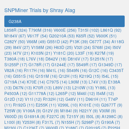
SNPMiner Trials by Shray Alag
G238A
L858R (324)
T790M (316)
V600E (256)
T315I (102)
L861Q (92)
M184V (67)
V617F (54)
G20210A (53)
K65R (52)
V600K (51)
C282Y (50)
V66M (49)
G551D (42)
P13K (39)
C677T (34)
A118G
(29)
I84V (27)
V158M (26)
H63D (25)
V32I (24)
S768I (24)
I50V
(23)
I47V (21)
K103N (21)
Y181C (20)
L33F (19)
K27M (19)
T380A (18)
L76V (18)
D842V (18)
D816V (17)
S1251N (17)
S1255P (17)
G178R (17)
G1244E (17)
S549R (17)
G1349D (17)
V82A (16)
R117H (16)
M41L (16)
S549N (16)
G12C (16)
C3435T
(16)
G551S (16)
Q151M (16)
Q12H (15)
K219Q (15)
I54L (15)
G719A (14)
K70E (14)
C797S (14)
L90M (13)
L74V (13)
E138A
(13)
D67N (13)
K70R (13)
L89V (13)
L210W (13)
Y188L (13)
P4503A (12)
G11778A (12)
L265P (12)
M46I (12)
I54M (12)
G12D (12)
V11I (12)
R132H (12)
G48V (11)
D961H (11)
T74P
(11)
R192G (11)
E255K (11)
V299L (10)
K101E (10)
G2677T (9)
T25W (9)
V106A (9)
G12V (9)
M184I (9)
H221Y (9)
V30M (9)
V600D (9)
G1691A (8)
F227C (8)
T215Y (8)
I50L (8)
A1298C (8)
L100I (8)
Y253H (8)
F317L (7)
N155H (7)
S298P (7)
G190A (7)
M230I (7)
C1236T (7)
V600R (7)
Y188C (7)
G2019S (7)
P225H