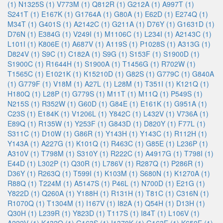
(1)
N1325S (1)
V773M (1)
Q812R (1)
G212A (1)
A997T (1)
S241T (1)
E167K (1)
G1764A (1)
G80A (1)
E62D (1)
E274Q (1)
M34T (1)
G401S (1)
A2142C (1)
G211A (1)
D76Y (1)
G1631D (1)
D76N (1)
E384G (1)
V249I (1)
M1106C (1)
L234I (1)
A2143C (1)
L101I (1)
K806E (1)
A687V (1)
A119S (1)
P1028S (1)
A313G (1)
D824V (1)
S9C (1)
C182A (1)
S9G (1)
S153F (1)
S1900D (1)
S1900C (1)
R1644H (1)
S1900A (1)
T1456G (1)
R702W (1)
T1565C (1)
E1021K (1)
K15210D (1)
G82S (1)
G779C (1)
G840A
(1)
G779F (1)
V18M (1)
A27L (1)
L28M (1)
T351I (1)
K121Q (1)
H180Q (1)
L28P (1)
G779S (1)
M11T (1)
M11Q (1)
P549S (1)
N215S (1)
R352W (1)
G60D (1)
G84E (1)
E161K (1)
G951A (1)
C23S (1)
E184K (1)
V1206L (1)
Y842C (1)
L432V (1)
V736A (1)
E89Q (1)
R135W (1)
Y253F (1)
G843D (1)
D820Y (1)
F77L (1)
S311C (1)
D10W (1)
G86R (1)
Y143H (1)
Y143C (1)
R112H (1)
Y143A (1)
A227G (1)
K101Q (1)
R463C (1)
G85E (1)
L236P (1)
A310V (1)
T798M (1)
S310Y (1)
R222C (1)
A4917G (1)
T798I (1)
E44D (1)
L302P (1)
Q30R (1)
L786V (1)
R287Q (1)
P286R (1)
D36Y (1)
R263Q (1)
T599I (1)
K103M (1)
S680N (1)
K1270A (1)
R88Q (1)
T224M (1)
A5147S (1)
P46L (1)
N700D (1)
E21G (1)
Y822D (1)
Q260A (1)
Y188H (1)
R131H (1)
T81C (1)
C316N (1)
R1070Q (1)
T1304M (1)
I167V (1)
I82A (1)
Q54H (1)
D13H (1)
Q30H (1)
L239R (1)
Y823D (1)
T117S (1)
I84T (1)
L106V (1)