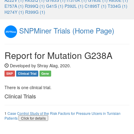
A222V (1)
K432Q (1)
G163S (1)
I1370K (1)
G163E (1)
K650E (1)
E757A (1)
R399Q (1)
G41S (1)
P392L (1)
C1895T (1)
T334G (1)
H274Y (1)
R399G (1)
SNPMiner Trials (Home Page)
Report for Mutation G238A
Developed by Shray Alag, 2020.
SNP
Clinical Trial
Gene
There is one clinical trial.
Clinical Trials
1
Case Control Study of the Risk Factors for Pressure Ulcers in Tunisian
Patients
Click for details