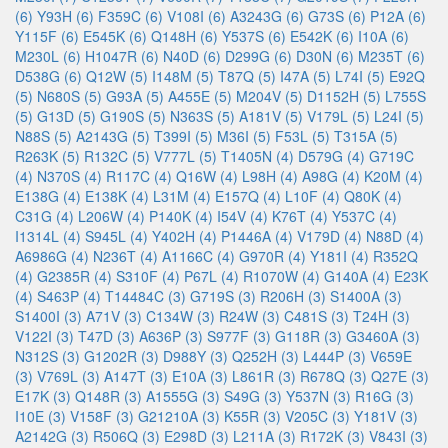
(6)
Y93H (6)
F359C (6)
V108I (6)
A3243G (6)
G73S (6)
P12A (6)
Y115F (6)
E545K (6)
Q148H (6)
Y537S (6)
E542K (6)
I10A (6)
M230L (6)
H1047R (6)
N40D (6)
D299G (6)
D30N (6)
M235T (6)
D538G (6)
Q12W (5)
I148M (5)
T87Q (5)
I47A (5)
L74I (5)
E92Q
(5)
N680S (5)
G93A (5)
A455E (5)
M204V (5)
D1152H (5)
L755S
(5)
G13D (5)
G190S (5)
N363S (5)
A181V (5)
V179L (5)
L24I (5)
N88S (5)
A2143G (5)
T399I (5)
M36I (5)
F53L (5)
T315A (5)
R263K (5)
R132C (5)
V777L (5)
T1405N (4)
D579G (4)
G719C
(4)
N370S (4)
R117C (4)
Q16W (4)
L98H (4)
A98G (4)
K20M (4)
E138G (4)
E138K (4)
L31M (4)
E157Q (4)
L10F (4)
Q80K (4)
C31G (4)
L206W (4)
P140K (4)
I54V (4)
K76T (4)
Y537C (4)
I1314L (4)
S945L (4)
Y402H (4)
P1446A (4)
V179D (4)
N88D (4)
A6986G (4)
N236T (4)
A1166C (4)
G970R (4)
Y181I (4)
R352Q
(4)
G2385R (4)
S310F (4)
P67L (4)
R1070W (4)
G140A (4)
E23K
(4)
S463P (4)
T14484C (3)
G719S (3)
R206H (3)
S1400A (3)
S1400I (3)
A71V (3)
C134W (3)
R24W (3)
C481S (3)
T24H (3)
V122I (3)
T47D (3)
A636P (3)
S977F (3)
G118R (3)
G3460A (3)
N312S (3)
G1202R (3)
D988Y (3)
Q252H (3)
L444P (3)
V659E
(3)
V769L (3)
A147T (3)
E10A (3)
L861R (3)
R678Q (3)
Q27E (3)
E17K (3)
Q148R (3)
A1555G (3)
S49G (3)
Y537N (3)
R16G (3)
I10E (3)
V158F (3)
G21210A (3)
K55R (3)
V205C (3)
Y181V (3)
A2142G (3)
R506Q (3)
E298D (3)
L211A (3)
R172K (3)
V843I (3)