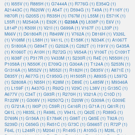
(1)
I655V (1)
R885H (1)
G7444A (1)
R776G (1)
E354Q (1)
A21443C (1)
R620W (1)
A54T (1)
D594G (1)
T49A (1)
F116Y (1)
H870R (1)
G205S (1)
R535H (1)
I767M (1)
L55M (1)
E571K (1)
L55R (1)
M2540A (1)
E92K (1)
G238A (1)
L838P (1)
E6V (1)
L814P (1)
K509I (1)
V21I (1)
G699A (1)
V167F (1)
L33P (1)
M66V (1)
D61804R (1)
R849W (1)
V762A (1)
D816H (1)
V326L
(1)
V108M (1)
L58H (1)
V411L (1)
E158K (1)
N334K (1)
A1067T
(1)
S1800A (1)
G894T (1)
G202A (1)
C282T (1)
I191V (1)
G435A
(1)
K1060T (1)
A10H (1)
R272G (1)
V654A (1)
V106T (1)
C1091T
(1)
I638F (1)
P317R (1)
V433M (1)
S230R (1)
R4E (1)
N550H (1)
P1058A (1)
N550K (1)
E709Q (1)
G304A (1)
T124A (1)
S253N (1)
G1316A (1)
M552V (1)
M552I (1)
R182H (1)
D835V (1)
A871E (1)
D835Y (1)
A677G (1)
C1950G (1)
H1505R (1)
A893S (1)
L597Q
(1)
S2808A (1)
N55H (1)
K28M (1)
D89E (1)
L485W (1)
M9346A
(1)
L159F (1)
A437G (1)
R92Q (1)
V29C (1)
L38V (1)
G135C (1)
A677V (1)
C34T (1)
G93R (1)
R270H (1)
V321A (1)
C10D (1)
R122W (1)
G308V (1)
H2507Q (1)
D20W (1)
G309A (1)
G309E
(1)
G721A (1)
I90P (1)
C59R (1)
C416R (1)
G71A (1)
Q61R (1)
Q61L (1)
H835L (1)
R498L (1)
V941L (1)
Q62E (1)
R389G (1)
D769N (1)
G156A (1)
E1784K (1)
G98T (1)
Q65E (1)
T92A (1)
S239D (1)
C656G (1)
R451C (1)
G73C (1)
G5665T (1)
R72P (1)
F64L (1)
L248R (1)
M204I (1)
R149S (1)
A105G (1)
M28L (1)