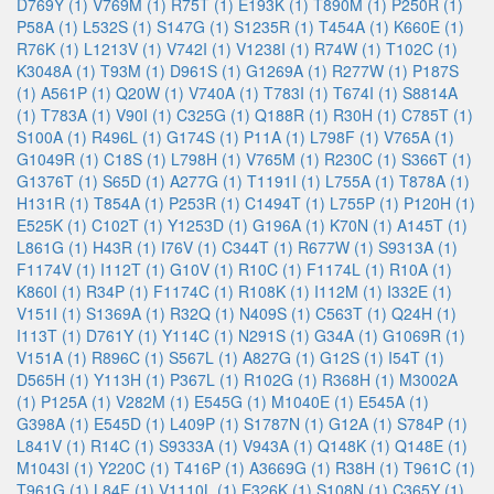
D769Y (1)
V769M (1)
R75T (1)
E193K (1)
T890M (1)
P250R (1)
P58A (1)
L532S (1)
S147G (1)
S1235R (1)
T454A (1)
K660E (1)
R76K (1)
L1213V (1)
V742I (1)
V1238I (1)
R74W (1)
T102C (1)
K3048A (1)
T93M (1)
D961S (1)
G1269A (1)
R277W (1)
P187S
(1)
A561P (1)
Q20W (1)
V740A (1)
T783I (1)
T674I (1)
S8814A
(1)
T783A (1)
V90I (1)
C325G (1)
Q188R (1)
R30H (1)
C785T (1)
S100A (1)
R496L (1)
G174S (1)
P11A (1)
L798F (1)
V765A (1)
G1049R (1)
C18S (1)
L798H (1)
V765M (1)
R230C (1)
S366T (1)
G1376T (1)
S65D (1)
A277G (1)
T1191I (1)
L755A (1)
T878A (1)
H131R (1)
T854A (1)
P253R (1)
C1494T (1)
L755P (1)
P120H (1)
E525K (1)
C102T (1)
Y1253D (1)
G196A (1)
K70N (1)
A145T (1)
L861G (1)
H43R (1)
I76V (1)
C344T (1)
R677W (1)
S9313A (1)
F1174V (1)
I112T (1)
G10V (1)
R10C (1)
F1174L (1)
R10A (1)
K860I (1)
R34P (1)
F1174C (1)
R108K (1)
I112M (1)
I332E (1)
V151I (1)
S1369A (1)
R32Q (1)
N409S (1)
C563T (1)
Q24H (1)
I113T (1)
D761Y (1)
Y114C (1)
N291S (1)
G34A (1)
G1069R (1)
V151A (1)
R896C (1)
S567L (1)
A827G (1)
G12S (1)
I54T (1)
D565H (1)
Y113H (1)
P367L (1)
R102G (1)
R368H (1)
M3002A
(1)
P125A (1)
V282M (1)
E545G (1)
M1040E (1)
E545A (1)
G398A (1)
E545D (1)
L409P (1)
S1787N (1)
G12A (1)
S784P (1)
L841V (1)
R14C (1)
S9333A (1)
V943A (1)
Q148K (1)
Q148E (1)
M1043I (1)
Y220C (1)
T416P (1)
A3669G (1)
R38H (1)
T961C (1)
T961G (1)
L84F (1)
V1110L (1)
E326K (1)
S108N (1)
C365Y (1)