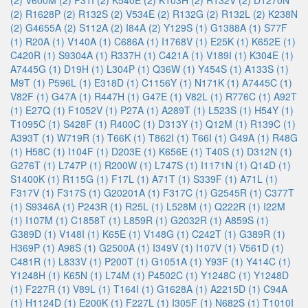
(2)
V600M (2)
F31I (2)
K540E (2)
K103H (2)
R132V (2)
D1270N
(2)
R1628P (2)
R132S (2)
V534E (2)
R132G (2)
R132L (2)
K238N
(2)
G4655A (2)
S112A (2)
I84A (2)
Y129S (1)
G1388A (1)
S77F
(1)
R20A (1)
V140A (1)
C686A (1)
I1768V (1)
E25K (1)
K652E (1)
C420R (1)
S9304A (1)
R337H (1)
C421A (1)
V189I (1)
K304E (1)
A7445G (1)
D19H (1)
L304P (1)
Q36W (1)
Y454S (1)
A133S (1)
M9T (1)
P596L (1)
E318D (1)
C1156Y (1)
N171K (1)
A7445C (1)
V82F (1)
G47A (1)
R447H (1)
G47E (1)
V82L (1)
R776C (1)
A92T
(1)
E27Q (1)
F1052V (1)
P27A (1)
A289T (1)
L523S (1)
H54Y (1)
T1095C (1)
S428F (1)
R400C (1)
D313Y (1)
Q12M (1)
R139C (1)
A393T (1)
W719R (1)
T66K (1)
T862I (1)
T66I (1)
G49A (1)
R48G
(1)
H58C (1)
I104F (1)
D203E (1)
K656E (1)
T40S (1)
D312N (1)
G276T (1)
L747P (1)
R200W (1)
L747S (1)
I1171N (1)
Q14D (1)
S1400K (1)
R115G (1)
F17L (1)
A71T (1)
S339F (1)
A71L (1)
F317V (1)
F317S (1)
G20201A (1)
F317C (1)
G2545R (1)
C377T
(1)
S9346A (1)
P243R (1)
R25L (1)
L528M (1)
Q222R (1)
I22M
(1)
I107M (1)
C1858T (1)
L859R (1)
G2032R (1)
A859S (1)
G389D (1)
V148I (1)
K65E (1)
V148G (1)
C242T (1)
G389R (1)
H369P (1)
A98S (1)
G2500A (1)
I349V (1)
I107V (1)
V561D (1)
C481R (1)
L833V (1)
P200T (1)
G1051A (1)
Y93F (1)
Y414C (1)
Y1248H (1)
K65N (1)
L74M (1)
P4502C (1)
Y1248C (1)
Y1248D
(1)
F227R (1)
V89L (1)
T164I (1)
G1628A (1)
A2215D (1)
C94A
(1)
H1124D (1)
E200K (1)
F227L (1)
I305F (1)
N682S (1)
T1010I