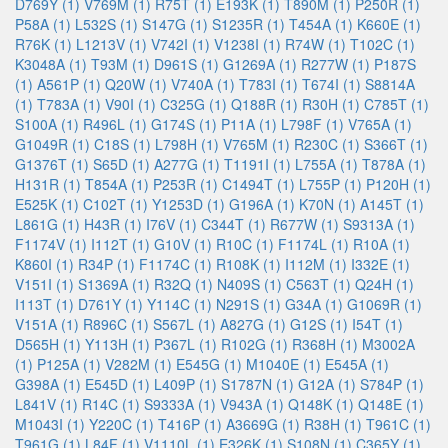
D769Y (1)
V769M (1)
R75T (1)
E193K (1)
T890M (1)
P250R (1)
P58A (1)
L532S (1)
S147G (1)
S1235R (1)
T454A (1)
K660E (1)
R76K (1)
L1213V (1)
V742I (1)
V1238I (1)
R74W (1)
T102C (1)
K3048A (1)
T93M (1)
D961S (1)
G1269A (1)
R277W (1)
P187S
(1)
A561P (1)
Q20W (1)
V740A (1)
T783I (1)
T674I (1)
S8814A
(1)
T783A (1)
V90I (1)
C325G (1)
Q188R (1)
R30H (1)
C785T (1)
S100A (1)
R496L (1)
G174S (1)
P11A (1)
L798F (1)
V765A (1)
G1049R (1)
C18S (1)
L798H (1)
V765M (1)
R230C (1)
S366T (1)
G1376T (1)
S65D (1)
A277G (1)
T1191I (1)
L755A (1)
T878A (1)
H131R (1)
T854A (1)
P253R (1)
C1494T (1)
L755P (1)
P120H (1)
E525K (1)
C102T (1)
Y1253D (1)
G196A (1)
K70N (1)
A145T (1)
L861G (1)
H43R (1)
I76V (1)
C344T (1)
R677W (1)
S9313A (1)
F1174V (1)
I112T (1)
G10V (1)
R10C (1)
F1174L (1)
R10A (1)
K860I (1)
R34P (1)
F1174C (1)
R108K (1)
I112M (1)
I332E (1)
V151I (1)
S1369A (1)
R32Q (1)
N409S (1)
C563T (1)
Q24H (1)
I113T (1)
D761Y (1)
Y114C (1)
N291S (1)
G34A (1)
G1069R (1)
V151A (1)
R896C (1)
S567L (1)
A827G (1)
G12S (1)
I54T (1)
D565H (1)
Y113H (1)
P367L (1)
R102G (1)
R368H (1)
M3002A
(1)
P125A (1)
V282M (1)
E545G (1)
M1040E (1)
E545A (1)
G398A (1)
E545D (1)
L409P (1)
S1787N (1)
G12A (1)
S784P (1)
L841V (1)
R14C (1)
S9333A (1)
V943A (1)
Q148K (1)
Q148E (1)
M1043I (1)
Y220C (1)
T416P (1)
A3669G (1)
R38H (1)
T961C (1)
T961G (1)
L84F (1)
V1110L (1)
E326K (1)
S108N (1)
C365Y (1)