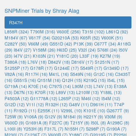
SNPMiner Trials by Shray Alag
R347H
L858R (324)
T790M (316)
V600E (256)
T315I (102)
L861Q (92)
M184V (67)
V617F (54)
G20210A (53)
K65R (52)
V600K (51)
C282Y (50)
V66M (49)
G551D (42)
P13K (39)
C677T (34)
A118G
(29)
I84V (27)
V158M (26)
H63D (25)
V32I (24)
S768I (24)
I50V
(23)
I47V (21)
K103N (21)
Y181C (20)
L33F (19)
K27M (19)
T380A (18)
L76V (18)
D842V (18)
D816V (17)
S1251N (17)
S1255P (17)
G178R (17)
G1244E (17)
S549R (17)
G1349D (17)
V82A (16)
R117H (16)
M41L (16)
S549N (16)
G12C (16)
C3435T
(16)
G551S (16)
Q151M (16)
Q12H (15)
K219Q (15)
I54L (15)
G719A (14)
K70E (14)
C797S (14)
L90M (13)
L74V (13)
E138A
(13)
D67N (13)
K70R (13)
L89V (13)
L210W (13)
Y188L (13)
P4503A (12)
G11778A (12)
L265P (12)
M46I (12)
I54M (12)
G12D (12)
V11I (12)
R132H (12)
G48V (11)
D961H (11)
T74P
(11)
R192G (11)
E255K (11)
V299L (10)
K101E (10)
G2677T (9)
T25W (9)
V106A (9)
G12V (9)
M184I (9)
H221Y (9)
V30M (9)
V600D (9)
G1691A (8)
F227C (8)
T215Y (8)
I50L (8)
A1298C (8)
L100I (8)
Y253H (8)
F317L (7)
N155H (7)
S298P (7)
G190A (7)
M230I (7)
C1236T (7)
V600R (7)
Y188C (7)
G2019S (7)
P225H