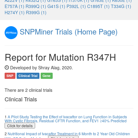
A222V (1)
K432Q (1)
G163S (1)
I1370K (1)
G163E (1)
K650E (1)
E757A (1)
R399Q (1)
G41S (1)
P392L (1)
C1895T (1)
T334G (1)
H274Y (1)
R399G (1)
SNPMiner Trials (Home Page)
Report for Mutation R347H
Developed by Shray Alag, 2020.
SNP
Clinical Trial
Gene
There are 2 clinical trials
Clinical Trials
1
A Pilot Study Testing the Effect of Ivacaftor on Lung Function in Subjects
With Cystic Fibrosis, Residual CFTR Function, and FEV1 ≥40% Predicted
Click for details
2
Nutritional Impact of Ivacaftor Treatment in 6 Month to 2 Year Old Children