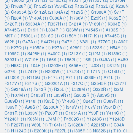
(2)
V600M (2)
F31I (2)
K540E (2)
K103H (2)
R132V (2)
D1270N
(2)
R1628P (2)
R132S (2)
V534E (2)
R132G (2)
R132L (2)
K238N
(2)
G4655A (2)
S112A (2)
I84A (2)
Y129S (1)
G1388A (1)
S77F
(1)
R20A (1)
V140A (1)
C686A (1)
I1768V (1)
E25K (1)
K652E (1)
C420R (1)
S9304A (1)
R337H (1)
C421A (1)
V189I (1)
K304E (1)
A7445G (1)
D19H (1)
L304P (1)
Q36W (1)
Y454S (1)
A133S (1)
M9T (1)
P596L (1)
E318D (1)
C1156Y (1)
N171K (1)
A7445C (1)
V82F (1)
G47A (1)
R447H (1)
G47E (1)
V82L (1)
R776C (1)
A92T
(1)
E27Q (1)
F1052V (1)
P27A (1)
A289T (1)
L523S (1)
H54Y (1)
T1095C (1)
S428F (1)
R400C (1)
D313Y (1)
Q12M (1)
R139C (1)
A393T (1)
W719R (1)
T66K (1)
T862I (1)
T66I (1)
G49A (1)
R48G
(1)
H58C (1)
I104F (1)
D203E (1)
K656E (1)
T40S (1)
D312N (1)
G276T (1)
L747P (1)
R200W (1)
L747S (1)
I1171N (1)
Q14D (1)
S1400K (1)
R115G (1)
F17L (1)
A71T (1)
S339F (1)
A71L (1)
F317V (1)
F317S (1)
G20201A (1)
F317C (1)
G2545R (1)
C377T
(1)
S9346A (1)
P243R (1)
R25L (1)
L528M (1)
Q222R (1)
I22M
(1)
I107M (1)
C1858T (1)
L859R (1)
G2032R (1)
A859S (1)
G389D (1)
V148I (1)
K65E (1)
V148G (1)
C242T (1)
G389R (1)
H369P (1)
A98S (1)
G2500A (1)
I349V (1)
I107V (1)
V561D (1)
C481R (1)
L833V (1)
P200T (1)
G1051A (1)
Y93F (1)
Y414C (1)
Y1248H (1)
K65N (1)
L74M (1)
P4502C (1)
Y1248C (1)
Y1248D
(1)
F227R (1)
V89L (1)
T164I (1)
G1628A (1)
A2215D (1)
C94A
(1)
H1124D (1)
E200K (1)
F227L (1)
I305F (1)
N682S (1)
T1010I