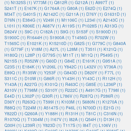
(1)
N1325S (1)
V773M (1)
Q812R (1)
G212A (1)
A997T (1)
S241T (1)
E167K (1)
G1764A (1)
G80A (1)
E62D (1)
E274Q (1)
M34T (1)
G401S (1)
A2142C (1)
G211A (1)
D76Y (1)
G1631D (1)
D76N (1)
E384G (1)
V249I (1)
M1106C (1)
L234I (1)
A2143C (1)
L101I (1)
K806E (1)
A687V (1)
A119S (1)
P1028S (1)
A313G (1)
D824V (1)
S9C (1)
C182A (1)
S9G (1)
S153F (1)
S1900D (1)
S1900C (1)
R1644H (1)
S1900A (1)
T1456G (1)
R702W (1)
T1565C (1)
E1021K (1)
K15210D (1)
G82S (1)
G779C (1)
G840A
(1)
G779F (1)
V18M (1)
A27L (1)
L28M (1)
T351I (1)
K121Q (1)
H180Q (1)
L28P (1)
G779S (1)
M11T (1)
M11Q (1)
P549S (1)
N215S (1)
R352W (1)
G60D (1)
G84E (1)
E161K (1)
G951A (1)
C23S (1)
E184K (1)
V1206L (1)
Y842C (1)
L432V (1)
V736A (1)
E89Q (1)
R135W (1)
Y253F (1)
G843D (1)
D820Y (1)
F77L (1)
S311C (1)
D10W (1)
G86R (1)
Y143H (1)
Y143C (1)
R112H (1)
Y143A (1)
A227G (1)
K101Q (1)
R463C (1)
G85E (1)
L236P (1)
A310V (1)
T798M (1)
S310Y (1)
R222C (1)
A4917G (1)
T798I (1)
E44D (1)
L302P (1)
Q30R (1)
L786V (1)
R287Q (1)
P286R (1)
D36Y (1)
R263Q (1)
T599I (1)
K103M (1)
S680N (1)
K1270A (1)
R88Q (1)
T224M (1)
A5147S (1)
P46L (1)
N700D (1)
E21G (1)
Y822D (1)
Q260A (1)
Y188H (1)
R131H (1)
T81C (1)
C316N (1)
R1070Q (1)
T1304M (1)
I167V (1)
I82A (1)
Q54H (1)
D13H (1)
Q30H (1)
L239R (1)
Y823D (1)
T117S (1)
I84T (1)
L106V (1)