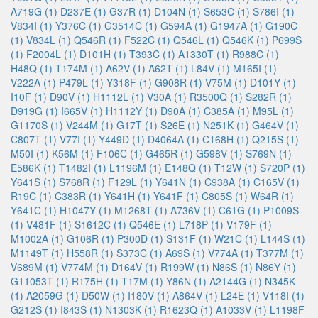
A719G (1)
D237E (1)
G37R (1)
D104N (1)
S653C (1)
S786I (1)
V834I (1)
Y376C (1)
G3514C (1)
G594A (1)
G1947A (1)
G190C
(1)
V834L (1)
Q546R (1)
F522C (1)
Q546L (1)
Q546K (1)
P699S
(1)
F2004L (1)
D101H (1)
T393C (1)
A1330T (1)
R988C (1)
H48Q (1)
T174M (1)
A62V (1)
A62T (1)
L84V (1)
M165I (1)
V222A (1)
P479L (1)
Y318F (1)
G908R (1)
V75M (1)
D101Y (1)
I10F (1)
D90V (1)
H1112L (1)
V30A (1)
R3500Q (1)
S282R (1)
D919G (1)
I665V (1)
H1112Y (1)
D90A (1)
C385A (1)
M95L (1)
G1170S (1)
V244M (1)
G17T (1)
S26E (1)
N251K (1)
G464V (1)
C807T (1)
V77I (1)
Y449D (1)
D4064A (1)
C168H (1)
Q215S (1)
M50I (1)
K56M (1)
F106C (1)
G465R (1)
G598V (1)
S769N (1)
E586K (1)
T1482I (1)
L1196M (1)
E148Q (1)
T12W (1)
S720P (1)
Y641S (1)
S768R (1)
F129L (1)
Y641N (1)
C938A (1)
C165V (1)
R19C (1)
C383R (1)
Y641H (1)
Y641F (1)
C805S (1)
W64R (1)
Y641C (1)
H1047Y (1)
M1268T (1)
A736V (1)
C61G (1)
P1009S
(1)
V481F (1)
S1612C (1)
Q546E (1)
L718P (1)
V179F (1)
M1002A (1)
G106R (1)
P300D (1)
S131F (1)
W21C (1)
L144S (1)
M1149T (1)
H558R (1)
S373C (1)
A69S (1)
V774A (1)
T377M (1)
V689M (1)
V774M (1)
D164V (1)
R199W (1)
N86S (1)
N86Y (1)
G11053T (1)
R175H (1)
T17M (1)
Y86N (1)
A2144G (1)
N345K
(1)
A2059G (1)
D50W (1)
I180V (1)
A864V (1)
L24E (1)
V118I (1)
G212S (1)
I843S (1)
N1303K (1)
R1623Q (1)
A1033V (1)
L1198F