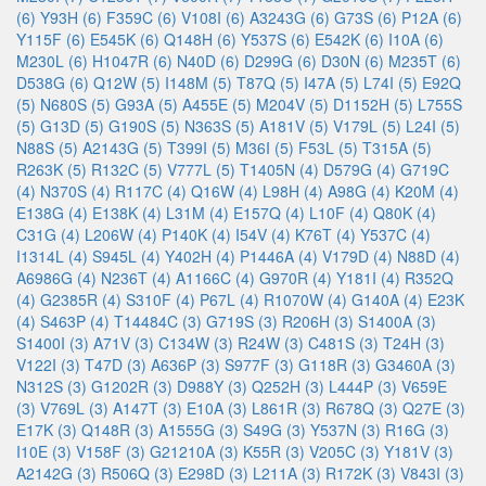
(6)
Y93H (6)
F359C (6)
V108I (6)
A3243G (6)
G73S (6)
P12A (6)
Y115F (6)
E545K (6)
Q148H (6)
Y537S (6)
E542K (6)
I10A (6)
M230L (6)
H1047R (6)
N40D (6)
D299G (6)
D30N (6)
M235T (6)
D538G (6)
Q12W (5)
I148M (5)
T87Q (5)
I47A (5)
L74I (5)
E92Q
(5)
N680S (5)
G93A (5)
A455E (5)
M204V (5)
D1152H (5)
L755S
(5)
G13D (5)
G190S (5)
N363S (5)
A181V (5)
V179L (5)
L24I (5)
N88S (5)
A2143G (5)
T399I (5)
M36I (5)
F53L (5)
T315A (5)
R263K (5)
R132C (5)
V777L (5)
T1405N (4)
D579G (4)
G719C
(4)
N370S (4)
R117C (4)
Q16W (4)
L98H (4)
A98G (4)
K20M (4)
E138G (4)
E138K (4)
L31M (4)
E157Q (4)
L10F (4)
Q80K (4)
C31G (4)
L206W (4)
P140K (4)
I54V (4)
K76T (4)
Y537C (4)
I1314L (4)
S945L (4)
Y402H (4)
P1446A (4)
V179D (4)
N88D (4)
A6986G (4)
N236T (4)
A1166C (4)
G970R (4)
Y181I (4)
R352Q
(4)
G2385R (4)
S310F (4)
P67L (4)
R1070W (4)
G140A (4)
E23K
(4)
S463P (4)
T14484C (3)
G719S (3)
R206H (3)
S1400A (3)
S1400I (3)
A71V (3)
C134W (3)
R24W (3)
C481S (3)
T24H (3)
V122I (3)
T47D (3)
A636P (3)
S977F (3)
G118R (3)
G3460A (3)
N312S (3)
G1202R (3)
D988Y (3)
Q252H (3)
L444P (3)
V659E
(3)
V769L (3)
A147T (3)
E10A (3)
L861R (3)
R678Q (3)
Q27E (3)
E17K (3)
Q148R (3)
A1555G (3)
S49G (3)
Y537N (3)
R16G (3)
I10E (3)
V158F (3)
G21210A (3)
K55R (3)
V205C (3)
Y181V (3)
A2142G (3)
R506Q (3)
E298D (3)
L211A (3)
R172K (3)
V843I (3)