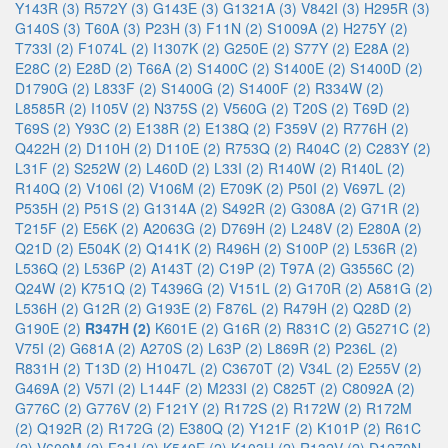
Y143R (3)
R572Y (3)
G143E (3)
G1321A (3)
V842I (3)
H295R (3)
G140S (3)
T60A (3)
P23H (3)
F11N (2)
S1009A (2)
H275Y (2)
T733I (2)
F1074L (2)
I1307K (2)
G250E (2)
S77Y (2)
E28A (2)
E28C (2)
E28D (2)
T66A (2)
S1400C (2)
S1400E (2)
S1400D (2)
D1790G (2)
L833F (2)
S1400G (2)
S1400F (2)
R334W (2)
L8585R (2)
I105V (2)
N375S (2)
V560G (2)
T20S (2)
T69D (2)
T69S (2)
Y93C (2)
E138R (2)
E138Q (2)
F359V (2)
R776H (2)
Q422H (2)
D110H (2)
D110E (2)
R753Q (2)
R404C (2)
C283Y (2)
L31F (2)
S252W (2)
L460D (2)
L33I (2)
R140W (2)
R140L (2)
R140Q (2)
V106I (2)
V106M (2)
E709K (2)
P50I (2)
V697L (2)
P535H (2)
P51S (2)
G1314A (2)
S492R (2)
G308A (2)
G71R (2)
T215F (2)
E56K (2)
A2063G (2)
D769H (2)
L248V (2)
E280A (2)
Q21D (2)
E504K (2)
Q141K (2)
R496H (2)
S100P (2)
L536R (2)
L536Q (2)
L536P (2)
A143T (2)
C19P (2)
T97A (2)
G3556C (2)
Q24W (2)
K751Q (2)
T4396G (2)
V151L (2)
G170R (2)
A581G (2)
L536H (2)
G12R (2)
G193E (2)
F876L (2)
R479H (2)
Q28D (2)
G190E (2)
R347H (2)
K601E (2)
G16R (2)
R831C (2)
G5271C (2)
V75I (2)
G681A (2)
A270S (2)
L63P (2)
L869R (2)
P236L (2)
R831H (2)
T13D (2)
H1047L (2)
C3670T (2)
V34L (2)
E255V (2)
G469A (2)
V57I (2)
L144F (2)
M233I (2)
C825T (2)
C8092A (2)
G776C (2)
G776V (2)
F121Y (2)
R172S (2)
R172W (2)
R172M
(2)
Q192R (2)
R172G (2)
E380Q (2)
Y121F (2)
K101P (2)
R61C