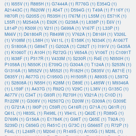
(1)
I655V (1)
R885H (1)
G7444A (1)
R776G (1)
E354Q (1)
A21443C (1)
R620W (1)
A54T (1)
D594G (1)
T49A (1)
F116Y (1)
H870R (1)
G205S (1)
R535H (1)
I767M (1)
L55M (1)
E571K (1)
L55R (1)
M2540A (1)
E92K (1)
G238A (1)
L838P (1)
E6V (1)
L814P (1)
K509I (1)
V21I (1)
G699A (1)
V167F (1)
L33P (1)
M66V (1)
D61804R (1)
R849W (1)
V762A (1)
D816H (1)
V326L
(1)
V108M (1)
L58H (1)
V411L (1)
E158K (1)
N334K (1)
A1067T
(1)
S1800A (1)
G894T (1)
G202A (1)
C282T (1)
I191V (1)
G435A
(1)
K1060T (1)
A10H (1)
R272G (1)
V654A (1)
V106T (1)
C1091T
(1)
I638F (1)
P317R (1)
V433M (1)
S230R (1)
R4E (1)
N550H (1)
P1058A (1)
N550K (1)
E709Q (1)
G304A (1)
T124A (1)
S253N (1)
G1316A (1)
M552V (1)
M552I (1)
R182H (1)
D835V (1)
A871E (1)
D835Y (1)
A677G (1)
C1950G (1)
H1505R (1)
A893S (1)
L597Q
(1)
S2808A (1)
N55H (1)
K28M (1)
D89E (1)
L485W (1)
M9346A
(1)
L159F (1)
A437G (1)
R92Q (1)
V29C (1)
L38V (1)
G135C (1)
A677V (1)
C34T (1)
G93R (1)
R270H (1)
V321A (1)
C10D (1)
R122W (1)
G308V (1)
H2507Q (1)
D20W (1)
G309A (1)
G309E
(1)
G721A (1)
I90P (1)
C59R (1)
C416R (1)
G71A (1)
Q61R (1)
Q61L (1)
H835L (1)
R498L (1)
V941L (1)
Q62E (1)
R389G (1)
D769N (1)
G156A (1)
E1784K (1)
G98T (1)
Q65E (1)
T92A (1)
S239D (1)
C656G (1)
R451C (1)
G73C (1)
G5665T (1)
R72P (1)
F64L (1)
L248R (1)
M204I (1)
R149S (1)
A105G (1)
M28L (1)