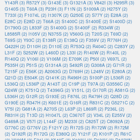
Y143R (3)
R572Y (3)
G143E (3)
G1321A (3)
V842I (3)
H295R (3)
G140S (3)
T60A (3)
P23H (3)
F11N (2)
S1009A (2)
H275Y (2)
T733I (2)
F1074L (2)
I1307K (2)
G250E (2)
S77Y (2)
E28A (2)
E28C (2)
E28D (2)
T66A (2)
S1400C (2)
S1400E (2)
S1400D (2)
D1790G (2)
L833F (2)
S1400G (2)
S1400F (2)
R334W (2)
L8585R (2)
I105V (2)
N375S (2)
V560G (2)
T20S (2)
T69D (2)
T69S (2)
Y93C (2)
E138R (2)
E138Q (2)
F359V (2)
R776H (2)
Q422H (2)
D110H (2)
D110E (2)
R753Q (2)
R404C (2)
C283Y (2)
L31F (2)
S252W (2)
L460D (2)
L33I (2)
R140W (2)
R140L (2)
R140Q (2)
V106I (2)
V106M (2)
E709K (2)
P50I (2)
V697L (2)
P535H (2)
P51S (2)
G1314A (2)
S492R (2)
G308A (2)
G71R (2)
T215F (2)
E56K (2)
A2063G (2)
D769H (2)
L248V (2)
E280A (2)
Q21D (2)
E504K (2)
Q141K (2)
R496H (2)
S100P (2)
L536R (2)
L536Q (2)
L536P (2)
A143T (2)
C19P (2)
T97A (2)
G3556C (2)
Q24W (2)
K751Q (2)
T4396G (2)
V151L (2)
G170R (2)
A581G (2)
L536H (2)
G12R (2)
G193E (2)
F876L (2)
R479H (2)
Q28D (2)
G190E (2)
R347H (2)
K601E (2)
G16R (2)
R831C (2)
G5271C (2)
V75I (2)
G681A (2)
A270S (2)
L63P (2)
L869R (2)
P236L (2)
R831H (2)
T13D (2)
H1047L (2)
C3670T (2)
V34L (2)
E255V (2)
G469A (2)
V57I (2)
L144F (2)
M233I (2)
C825T (2)
C8092A (2)
G776C (2)
G776V (2)
F121Y (2)
R172S (2)
R172W (2)
R172M
(2)
Q192R (2)
R172G (2)
E380Q (2)
Y121F (2)
K101P (2)
R61C