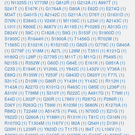
(1)
N1325S (1)
V773M (1)
Q812R (1)
G212A (1)
A997T (1)
S241T (1)
E167K (1)
G1764A (1)
G80A (1)
E62D (1)
E274Q (1)
M34T (1)
G401S (1)
A2142C (1)
G211A (1)
D76Y (1)
G1631D (1)
D76N (1)
E384G (1)
V249I (1)
M1106C (1)
L234I (1)
A2143C (1)
L101I (1)
K806E (1)
A687V (1)
A119S (1)
P1028S (1)
A313G (1)
D824V (1)
S9C (1)
C182A (1)
S9G (1)
S153F (1)
S1900D (1)
S1900C (1)
R1644H (1)
S1900A (1)
T1456G (1)
R702W (1)
T1565C (1)
E1021K (1)
K15210D (1)
G82S (1)
G779C (1)
G840A
(1)
G779F (1)
V18M (1)
A27L (1)
L28M (1)
T351I (1)
K121Q (1)
H180Q (1)
L28P (1)
G779S (1)
M11T (1)
M11Q (1)
P549S (1)
N215S (1)
R352W (1)
G60D (1)
G84E (1)
E161K (1)
G951A (1)
C23S (1)
E184K (1)
V1206L (1)
Y842C (1)
L432V (1)
V736A (1)
E89Q (1)
R135W (1)
Y253F (1)
G843D (1)
D820Y (1)
F77L (1)
S311C (1)
D10W (1)
G86R (1)
Y143H (1)
Y143C (1)
R112H (1)
Y143A (1)
A227G (1)
K101Q (1)
R463C (1)
G85E (1)
L236P (1)
A310V (1)
T798M (1)
S310Y (1)
R222C (1)
A4917G (1)
T798I (1)
E44D (1)
L302P (1)
Q30R (1)
L786V (1)
R287Q (1)
P286R (1)
D36Y (1)
R263Q (1)
T599I (1)
K103M (1)
S680N (1)
K1270A (1)
R88Q (1)
T224M (1)
A5147S (1)
P46L (1)
N700D (1)
E21G (1)
Y822D (1)
Q260A (1)
Y188H (1)
R131H (1)
T81C (1)
C316N (1)
R1070Q (1)
T1304M (1)
I167V (1)
I82A (1)
Q54H (1)
D13H (1)
Q30H (1)
L239R (1)
Y823D (1)
T117S (1)
I84T (1)
L106V (1)