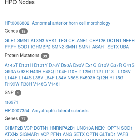
HPO Nodes
HP:0006802: Abnormal anterior horn cell morphology
Genes
18
GLE1
SMN1
ATXN3
VRK1
TFG
CPLANE1
CEP126
DCTN1
NEFH
PRPH
SOD1
IGHMBP2
SMN2
SMN1
SMN1
ASAH1
SETX
UBA1
Protein Mutations
33
A145T
D101H
D101Y
D76Y
D90A
D90V
E21G
G10V
G37R
G41S
G93A
G93R
H43R
H48Q
I104F
I10E
I112M
I112T
I113T
L106V
L144F
L144S
L38V
L84F
L84V
N86S
P4503A
Q12H
R115G
R199W
R38H
V148G
V148I
SNP
1
rs6971
HP:0007354: Amyotrophic lateral sclerosis
Genes
77
CHMP2B
VCP
DCTN1
HNRNPA2B1
UNC13A
NEK1
OPTN
SOD1
ATXN2
SIGMAR1
VCP
PFN1
ANG
SETX
OPTN
GLT8D1
VAPB