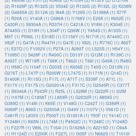
(2)
V600M (2)
F31I (2)
K540E (2)
K103H (2)
R132V (2)
D1270N
(2)
R1628P (2)
R132S (2)
V534E (2)
R132G (2)
R132L (2)
K238N
(2)
G4655A (2)
S112A (2)
I84A (2)
Y129S (1)
G1388A (1)
S77F
(1)
R20A (1)
V140A (1)
C686A (1)
I1768V (1)
E25K (1)
K652E (1)
C420R (1)
S9304A (1)
R337H (1)
C421A (1)
V189I (1)
K304E (1)
A7445G (1)
D19H (1)
L304P (1)
Q36W (1)
Y454S (1)
A133S (1)
M9T (1)
P596L (1)
E318D (1)
C1156Y (1)
N171K (1)
A7445C (1)
V82F (1)
G47A (1)
R447H (1)
G47E (1)
V82L (1)
R776C (1)
A92T
(1)
E27Q (1)
F1052V (1)
P27A (1)
A289T (1)
L523S (1)
H54Y (1)
T1095C (1)
S428F (1)
R400C (1)
D313Y (1)
Q12M (1)
R139C (1)
A393T (1)
W719R (1)
T66K (1)
T862I (1)
T66I (1)
G49A (1)
R48G
(1)
H58C (1)
I104F (1)
D203E (1)
K656E (1)
T40S (1)
D312N (1)
G276T (1)
L747P (1)
R200W (1)
L747S (1)
I1171N (1)
Q14D (1)
S1400K (1)
R115G (1)
F17L (1)
A71T (1)
S339F (1)
A71L (1)
F317V (1)
F317S (1)
G20201A (1)
F317C (1)
G2545R (1)
C377T
(1)
S9346A (1)
P243R (1)
R25L (1)
L528M (1)
Q222R (1)
I22M
(1)
I107M (1)
C1858T (1)
L859R (1)
G2032R (1)
A859S (1)
G389D (1)
V148I (1)
K65E (1)
V148G (1)
C242T (1)
G389R (1)
H369P (1)
A98S (1)
G2500A (1)
I349V (1)
I107V (1)
V561D (1)
C481R (1)
L833V (1)
P200T (1)
G1051A (1)
Y93F (1)
Y414C (1)
Y1248H (1)
K65N (1)
L74M (1)
P4502C (1)
Y1248C (1)
Y1248D
(1)
F227R (1)
V89L (1)
T164I (1)
G1628A (1)
A2215D (1)
C94A
(1)
H1124D (1)
E200K (1)
F227L (1)
I305F (1)
N682S (1)
T1010I