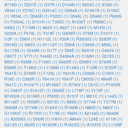
A719G (1)
D237E (1)
G37R (1)
D104N (1)
S653C (1)
S786I (1)
V834I (1)
Y376C (1)
G3514C (1)
G594A (1)
G1947A (1)
G190C
(1)
V834L (1)
Q546R (1)
F522C (1)
Q546L (1)
Q546K (1)
P699S
(1)
F2004L (1)
D101H (1)
T393C (1)
A1330T (1)
R988C (1)
H48Q (1)
T174M (1)
A62V (1)
A62T (1)
L84V (1)
M165I (1)
V222A (1)
P479L (1)
Y318F (1)
G908R (1)
V75M (1)
D101Y (1)
I10F (1)
D90V (1)
H1112L (1)
V30A (1)
R3500Q (1)
S282R (1)
D919G (1)
I665V (1)
H1112Y (1)
D90A (1)
C385A (1)
M95L (1)
G1170S (1)
V244M (1)
G17T (1)
S26E (1)
N251K (1)
G464V (1)
C807T (1)
V77I (1)
Y449D (1)
D4064A (1)
C168H (1)
Q215S (1)
M50I (1)
K56M (1)
F106C (1)
G465R (1)
G598V (1)
S769N (1)
E586K (1)
T1482I (1)
L1196M (1)
E148Q (1)
T12W (1)
S720P (1)
Y641S (1)
S768R (1)
F129L (1)
Y641N (1)
C938A (1)
C165V (1)
R19C (1)
C383R (1)
Y641H (1)
Y641F (1)
C805S (1)
W64R (1)
Y641C (1)
H1047Y (1)
M1268T (1)
A736V (1)
C61G (1)
P1009S
(1)
V481F (1)
S1612C (1)
Q546E (1)
L718P (1)
V179F (1)
M1002A (1)
G106R (1)
P300D (1)
S131F (1)
W21C (1)
L144S (1)
M1149T (1)
H558R (1)
S373C (1)
A69S (1)
V774A (1)
T377M (1)
V689M (1)
V774M (1)
D164V (1)
R199W (1)
N86S (1)
N86Y (1)
G11053T (1)
R175H (1)
T17M (1)
Y86N (1)
A2144G (1)
N345K
(1)
A2059G (1)
D50W (1)
I180V (1)
A864V (1)
L24E (1)
V118I (1)
G212S (1)
I843S (1)
N1303K (1)
R1623Q (1)
A1033V (1)
L1198F