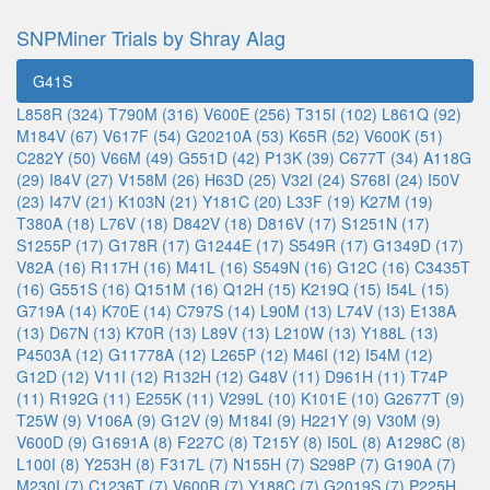
SNPMiner Trials by Shray Alag
G41S
L858R (324)
T790M (316)
V600E (256)
T315I (102)
L861Q (92)
M184V (67)
V617F (54)
G20210A (53)
K65R (52)
V600K (51)
C282Y (50)
V66M (49)
G551D (42)
P13K (39)
C677T (34)
A118G
(29)
I84V (27)
V158M (26)
H63D (25)
V32I (24)
S768I (24)
I50V
(23)
I47V (21)
K103N (21)
Y181C (20)
L33F (19)
K27M (19)
T380A (18)
L76V (18)
D842V (18)
D816V (17)
S1251N (17)
S1255P (17)
G178R (17)
G1244E (17)
S549R (17)
G1349D (17)
V82A (16)
R117H (16)
M41L (16)
S549N (16)
G12C (16)
C3435T
(16)
G551S (16)
Q151M (16)
Q12H (15)
K219Q (15)
I54L (15)
G719A (14)
K70E (14)
C797S (14)
L90M (13)
L74V (13)
E138A
(13)
D67N (13)
K70R (13)
L89V (13)
L210W (13)
Y188L (13)
P4503A (12)
G11778A (12)
L265P (12)
M46I (12)
I54M (12)
G12D (12)
V11I (12)
R132H (12)
G48V (11)
D961H (11)
T74P
(11)
R192G (11)
E255K (11)
V299L (10)
K101E (10)
G2677T (9)
T25W (9)
V106A (9)
G12V (9)
M184I (9)
H221Y (9)
V30M (9)
V600D (9)
G1691A (8)
F227C (8)
T215Y (8)
I50L (8)
A1298C (8)
L100I (8)
Y253H (8)
F317L (7)
N155H (7)
S298P (7)
G190A (7)
M230I (7)
C1236T (7)
V600R (7)
Y188C (7)
G2019S (7)
P225H