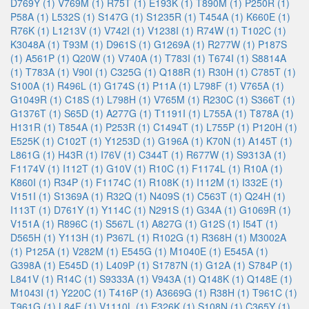
D769Y (1)
V769M (1)
R75T (1)
E193K (1)
T890M (1)
P250R (1)
P58A (1)
L532S (1)
S147G (1)
S1235R (1)
T454A (1)
K660E (1)
R76K (1)
L1213V (1)
V742I (1)
V1238I (1)
R74W (1)
T102C (1)
K3048A (1)
T93M (1)
D961S (1)
G1269A (1)
R277W (1)
P187S
(1)
A561P (1)
Q20W (1)
V740A (1)
T783I (1)
T674I (1)
S8814A
(1)
T783A (1)
V90I (1)
C325G (1)
Q188R (1)
R30H (1)
C785T (1)
S100A (1)
R496L (1)
G174S (1)
P11A (1)
L798F (1)
V765A (1)
G1049R (1)
C18S (1)
L798H (1)
V765M (1)
R230C (1)
S366T (1)
G1376T (1)
S65D (1)
A277G (1)
T1191I (1)
L755A (1)
T878A (1)
H131R (1)
T854A (1)
P253R (1)
C1494T (1)
L755P (1)
P120H (1)
E525K (1)
C102T (1)
Y1253D (1)
G196A (1)
K70N (1)
A145T (1)
L861G (1)
H43R (1)
I76V (1)
C344T (1)
R677W (1)
S9313A (1)
F1174V (1)
I112T (1)
G10V (1)
R10C (1)
F1174L (1)
R10A (1)
K860I (1)
R34P (1)
F1174C (1)
R108K (1)
I112M (1)
I332E (1)
V151I (1)
S1369A (1)
R32Q (1)
N409S (1)
C563T (1)
Q24H (1)
I113T (1)
D761Y (1)
Y114C (1)
N291S (1)
G34A (1)
G1069R (1)
V151A (1)
R896C (1)
S567L (1)
A827G (1)
G12S (1)
I54T (1)
D565H (1)
Y113H (1)
P367L (1)
R102G (1)
R368H (1)
M3002A
(1)
P125A (1)
V282M (1)
E545G (1)
M1040E (1)
E545A (1)
G398A (1)
E545D (1)
L409P (1)
S1787N (1)
G12A (1)
S784P (1)
L841V (1)
R14C (1)
S9333A (1)
V943A (1)
Q148K (1)
Q148E (1)
M1043I (1)
Y220C (1)
T416P (1)
A3669G (1)
R38H (1)
T961C (1)
T961G (1)
L84F (1)
V1110L (1)
E326K (1)
S108N (1)
C365Y (1)