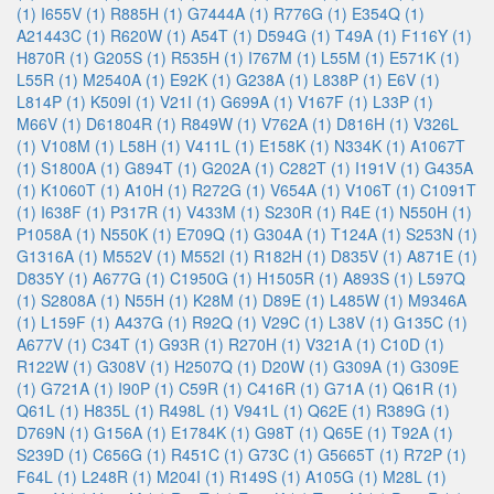
(1)
I655V (1)
R885H (1)
G7444A (1)
R776G (1)
E354Q (1)
A21443C (1)
R620W (1)
A54T (1)
D594G (1)
T49A (1)
F116Y (1)
H870R (1)
G205S (1)
R535H (1)
I767M (1)
L55M (1)
E571K (1)
L55R (1)
M2540A (1)
E92K (1)
G238A (1)
L838P (1)
E6V (1)
L814P (1)
K509I (1)
V21I (1)
G699A (1)
V167F (1)
L33P (1)
M66V (1)
D61804R (1)
R849W (1)
V762A (1)
D816H (1)
V326L
(1)
V108M (1)
L58H (1)
V411L (1)
E158K (1)
N334K (1)
A1067T
(1)
S1800A (1)
G894T (1)
G202A (1)
C282T (1)
I191V (1)
G435A
(1)
K1060T (1)
A10H (1)
R272G (1)
V654A (1)
V106T (1)
C1091T
(1)
I638F (1)
P317R (1)
V433M (1)
S230R (1)
R4E (1)
N550H (1)
P1058A (1)
N550K (1)
E709Q (1)
G304A (1)
T124A (1)
S253N (1)
G1316A (1)
M552V (1)
M552I (1)
R182H (1)
D835V (1)
A871E (1)
D835Y (1)
A677G (1)
C1950G (1)
H1505R (1)
A893S (1)
L597Q
(1)
S2808A (1)
N55H (1)
K28M (1)
D89E (1)
L485W (1)
M9346A
(1)
L159F (1)
A437G (1)
R92Q (1)
V29C (1)
L38V (1)
G135C (1)
A677V (1)
C34T (1)
G93R (1)
R270H (1)
V321A (1)
C10D (1)
R122W (1)
G308V (1)
H2507Q (1)
D20W (1)
G309A (1)
G309E
(1)
G721A (1)
I90P (1)
C59R (1)
C416R (1)
G71A (1)
Q61R (1)
Q61L (1)
H835L (1)
R498L (1)
V941L (1)
Q62E (1)
R389G (1)
D769N (1)
G156A (1)
E1784K (1)
G98T (1)
Q65E (1)
T92A (1)
S239D (1)
C656G (1)
R451C (1)
G73C (1)
G5665T (1)
R72P (1)
F64L (1)
L248R (1)
M204I (1)
R149S (1)
A105G (1)
M28L (1)