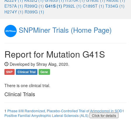
A222V (1)
K432Q (1)
G163S (1)
I1370K (1)
G163E (1)
K650E (1)
E757A (1)
R399Q (1)
G41S (1)
P392L (1)
C1895T (1)
T334G (1)
H274Y (1)
R399G (1)
SNPMiner Trials (Home Page)
Report for Mutation G41S
Developed by Shray Alag, 2020.
SNP
Clinical Trial
Gene
There is one clinical trial.
Clinical Trials
1
Phase II/III Randomized, Placebo-Controlled Trial of Arimoclomol in SOD1
Positive Familial Amyotrophic Lateral Sclerosis (ALS)
Click for details