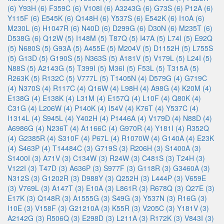
(6)
Y93H (6)
F359C (6)
V108I (6)
A3243G (6)
G73S (6)
P12A (6)
Y115F (6)
E545K (6)
Q148H (6)
Y537S (6)
E542K (6)
I10A (6)
M230L (6)
H1047R (6)
N40D (6)
D299G (6)
D30N (6)
M235T (6)
D538G (6)
Q12W (5)
I148M (5)
T87Q (5)
I47A (5)
L74I (5)
E92Q
(5)
N680S (5)
G93A (5)
A455E (5)
M204V (5)
D1152H (5)
L755S
(5)
G13D (5)
G190S (5)
N363S (5)
A181V (5)
V179L (5)
L24I (5)
N88S (5)
A2143G (5)
T399I (5)
M36I (5)
F53L (5)
T315A (5)
R263K (5)
R132C (5)
V777L (5)
T1405N (4)
D579G (4)
G719C
(4)
N370S (4)
R117C (4)
Q16W (4)
L98H (4)
A98G (4)
K20M (4)
E138G (4)
E138K (4)
L31M (4)
E157Q (4)
L10F (4)
Q80K (4)
C31G (4)
L206W (4)
P140K (4)
I54V (4)
K76T (4)
Y537C (4)
I1314L (4)
S945L (4)
Y402H (4)
P1446A (4)
V179D (4)
N88D (4)
A6986G (4)
N236T (4)
A1166C (4)
G970R (4)
Y181I (4)
R352Q
(4)
G2385R (4)
S310F (4)
P67L (4)
R1070W (4)
G140A (4)
E23K
(4)
S463P (4)
T14484C (3)
G719S (3)
R206H (3)
S1400A (3)
S1400I (3)
A71V (3)
C134W (3)
R24W (3)
C481S (3)
T24H (3)
V122I (3)
T47D (3)
A636P (3)
S977F (3)
G118R (3)
G3460A (3)
N312S (3)
G1202R (3)
D988Y (3)
Q252H (3)
L444P (3)
V659E
(3)
V769L (3)
A147T (3)
E10A (3)
L861R (3)
R678Q (3)
Q27E (3)
E17K (3)
Q148R (3)
A1555G (3)
S49G (3)
Y537N (3)
R16G (3)
I10E (3)
V158F (3)
G21210A (3)
K55R (3)
V205C (3)
Y181V (3)
A2142G (3)
R506Q (3)
E298D (3)
L211A (3)
R172K (3)
V843I (3)