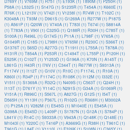
D769Y (1)
V769M (1)
R75T (1)
E193K (1)
T890M (1)
P250R (1)
P58A (1)
L532S (1)
S147G (1)
S1235R (1)
T454A (1)
K660E (1)
R76K (1)
L1213V (1)
V742I (1)
V1238I (1)
R74W (1)
T102C (1)
K3048A (1)
T93M (1)
D961S (1)
G1269A (1)
R277W (1)
P187S
(1)
A561P (1)
Q20W (1)
V740A (1)
T783I (1)
T674I (1)
S8814A
(1)
T783A (1)
V90I (1)
C325G (1)
Q188R (1)
R30H (1)
C785T (1)
S100A (1)
R496L (1)
G174S (1)
P11A (1)
L798F (1)
V765A (1)
G1049R (1)
C18S (1)
L798H (1)
V765M (1)
R230C (1)
S366T (1)
G1376T (1)
S65D (1)
A277G (1)
T1191I (1)
L755A (1)
T878A (1)
H131R (1)
T854A (1)
P253R (1)
C1494T (1)
L755P (1)
P120H (1)
E525K (1)
C102T (1)
Y1253D (1)
G196A (1)
K70N (1)
A145T (1)
L861G (1)
H43R (1)
I76V (1)
C344T (1)
R677W (1)
S9313A (1)
F1174V (1)
I112T (1)
G10V (1)
R10C (1)
F1174L (1)
R10A (1)
K860I (1)
R34P (1)
F1174C (1)
R108K (1)
I112M (1)
I332E (1)
V151I (1)
S1369A (1)
R32Q (1)
N409S (1)
C563T (1)
Q24H (1)
I113T (1)
D761Y (1)
Y114C (1)
N291S (1)
G34A (1)
G1069R (1)
V151A (1)
R896C (1)
S567L (1)
A827G (1)
G12S (1)
I54T (1)
D565H (1)
Y113H (1)
P367L (1)
R102G (1)
R368H (1)
M3002A
(1)
P125A (1)
V282M (1)
E545G (1)
M1040E (1)
E545A (1)
G398A (1)
E545D (1)
L409P (1)
S1787N (1)
G12A (1)
S784P (1)
L841V (1)
R14C (1)
S9333A (1)
V943A (1)
Q148K (1)
Q148E (1)
M1043I (1)
Y220C (1)
T416P (1)
A3669G (1)
R38H (1)
T961C (1)
T961G (1)
L84F (1)
V1110L (1)
E326K (1)
S108N (1)
C365Y (1)