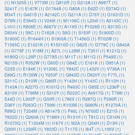
(1)
N1325S (1)
V773M (1)
Q812R (1)
G212A (1)
A997T (1)
S241T (1)
E167K (1)
G1764A (1)
G80A (1)
E62D (1)
E274Q (1)
M34T (1)
G401S (1)
A2142C (1)
G211A (1)
D76Y (1)
G1631D (1)
D76N (1)
E384G (1)
V249I (1)
M1106C (1)
L234I (1)
A2143C (1)
L101I (1)
K806E (1)
A687V (1)
A119S (1)
P1028S (1)
A313G (1)
D824V (1)
S9C (1)
C182A (1)
S9G (1)
S153F (1)
S1900D (1)
S1900C (1)
R1644H (1)
S1900A (1)
T1456G (1)
R702W (1)
T1565C (1)
E1021K (1)
K15210D (1)
G82S (1)
G779C (1)
G840A
(1)
G779F (1)
V18M (1)
A27L (1)
L28M (1)
T351I (1)
K121Q (1)
H180Q (1)
L28P (1)
G779S (1)
M11T (1)
M11Q (1)
P549S (1)
N215S (1)
R352W (1)
G60D (1)
G84E (1)
E161K (1)
G951A (1)
C23S (1)
E184K (1)
V1206L (1)
Y842C (1)
L432V (1)
V736A (1)
E89Q (1)
R135W (1)
Y253F (1)
G843D (1)
D820Y (1)
F77L (1)
S311C (1)
D10W (1)
G86R (1)
Y143H (1)
Y143C (1)
R112H (1)
Y143A (1)
A227G (1)
K101Q (1)
R463C (1)
G85E (1)
L236P (1)
A310V (1)
T798M (1)
S310Y (1)
R222C (1)
A4917G (1)
T798I (1)
E44D (1)
L302P (1)
Q30R (1)
L786V (1)
R287Q (1)
P286R (1)
D36Y (1)
R263Q (1)
T599I (1)
K103M (1)
S680N (1)
K1270A (1)
R88Q (1)
T224M (1)
A5147S (1)
P46L (1)
N700D (1)
E21G (1)
Y822D (1)
Q260A (1)
Y188H (1)
R131H (1)
T81C (1)
C316N (1)
R1070Q (1)
T1304M (1)
I167V (1)
I82A (1)
Q54H (1)
D13H (1)
Q30H (1)
L239R (1)
Y823D (1)
T117S (1)
I84T (1)
L106V (1)