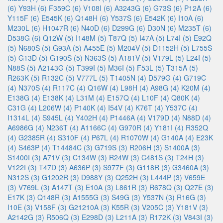
(6)
Y93H (6)
F359C (6)
V108I (6)
A3243G (6)
G73S (6)
P12A (6)
Y115F (6)
E545K (6)
Q148H (6)
Y537S (6)
E542K (6)
I10A (6)
M230L (6)
H1047R (6)
N40D (6)
D299G (6)
D30N (6)
M235T (6)
D538G (6)
Q12W (5)
I148M (5)
T87Q (5)
I47A (5)
L74I (5)
E92Q
(5)
N680S (5)
G93A (5)
A455E (5)
M204V (5)
D1152H (5)
L755S
(5)
G13D (5)
G190S (5)
N363S (5)
A181V (5)
V179L (5)
L24I (5)
N88S (5)
A2143G (5)
T399I (5)
M36I (5)
F53L (5)
T315A (5)
R263K (5)
R132C (5)
V777L (5)
T1405N (4)
D579G (4)
G719C
(4)
N370S (4)
R117C (4)
Q16W (4)
L98H (4)
A98G (4)
K20M (4)
E138G (4)
E138K (4)
L31M (4)
E157Q (4)
L10F (4)
Q80K (4)
C31G (4)
L206W (4)
P140K (4)
I54V (4)
K76T (4)
Y537C (4)
I1314L (4)
S945L (4)
Y402H (4)
P1446A (4)
V179D (4)
N88D (4)
A6986G (4)
N236T (4)
A1166C (4)
G970R (4)
Y181I (4)
R352Q
(4)
G2385R (4)
S310F (4)
P67L (4)
R1070W (4)
G140A (4)
E23K
(4)
S463P (4)
T14484C (3)
G719S (3)
R206H (3)
S1400A (3)
S1400I (3)
A71V (3)
C134W (3)
R24W (3)
C481S (3)
T24H (3)
V122I (3)
T47D (3)
A636P (3)
S977F (3)
G118R (3)
G3460A (3)
N312S (3)
G1202R (3)
D988Y (3)
Q252H (3)
L444P (3)
V659E
(3)
V769L (3)
A147T (3)
E10A (3)
L861R (3)
R678Q (3)
Q27E (3)
E17K (3)
Q148R (3)
A1555G (3)
S49G (3)
Y537N (3)
R16G (3)
I10E (3)
V158F (3)
G21210A (3)
K55R (3)
V205C (3)
Y181V (3)
A2142G (3)
R506Q (3)
E298D (3)
L211A (3)
R172K (3)
V843I (3)