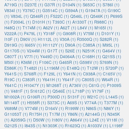
A719G (1)
D237E (1)
G37R (1)
D104N (1)
S653C (1)
S786I (1)
V834I (1)
Y376C (1)
G3514C (1)
G594A (1)
G1947A (1)
G190C
(1)
V834L (1)
Q546R (1)
F522C (1)
Q546L (1)
Q546K (1)
P699S
(1)
F2004L (1)
D101H (1)
T393C (1)
A1330T (1)
R988C (1)
H48Q (1)
T174M (1)
A62V (1)
A62T (1)
L84V (1)
M165I (1)
V222A (1)
P479L (1)
Y318F (1)
G908R (1)
V75M (1)
D101Y (1)
I10F (1)
D90V (1)
H1112L (1)
V30A (1)
R3500Q (1)
S282R (1)
D919G (1)
I665V (1)
H1112Y (1)
D90A (1)
C385A (1)
M95L (1)
G1170S (1)
V244M (1)
G17T (1)
S26E (1)
N251K (1)
G464V (1)
C807T (1)
V77I (1)
Y449D (1)
D4064A (1)
C168H (1)
Q215S (1)
M50I (1)
K56M (1)
F106C (1)
G465R (1)
G598V (1)
S769N (1)
E586K (1)
T1482I (1)
L1196M (1)
E148Q (1)
T12W (1)
S720P (1)
Y641S (1)
S768R (1)
F129L (1)
Y641N (1)
C938A (1)
C165V (1)
R19C (1)
C383R (1)
Y641H (1)
Y641F (1)
C805S (1)
W64R (1)
Y641C (1)
H1047Y (1)
M1268T (1)
A736V (1)
C61G (1)
P1009S
(1)
V481F (1)
S1612C (1)
Q546E (1)
L718P (1)
V179F (1)
M1002A (1)
G106R (1)
P300D (1)
S131F (1)
W21C (1)
L144S (1)
M1149T (1)
H558R (1)
S373C (1)
A69S (1)
V774A (1)
T377M (1)
V689M (1)
V774M (1)
D164V (1)
R199W (1)
N86S (1)
N86Y (1)
G11053T (1)
R175H (1)
T17M (1)
Y86N (1)
A2144G (1)
N345K
(1)
A2059G (1)
D50W (1)
I180V (1)
A864V (1)
L24E (1)
V118I (1)
G212S (1)
I843S (1)
N1303K (1)
R1623Q (1)
A1033V (1)
L1198F