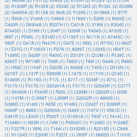
(2)
V600M (2)
F31I (2)
K540E (2)
K103H (2)
R132V (2)
D1270N
(2)
R1628P (2)
R132S (2)
V534E (2)
R132G (2)
R132L (2)
K238N
(2)
G4655A (2)
S112A (2)
I84A (2)
Y129S (1)
G1388A (1)
S77F
(1)
R20A (1)
V140A (1)
C686A (1)
I1768V (1)
E25K (1)
K652E (1)
C420R (1)
S9304A (1)
R337H (1)
C421A (1)
V189I (1)
K304E (1)
A7445G (1)
D19H (1)
L304P (1)
Q36W (1)
Y454S (1)
A133S (1)
M9T (1)
P596L (1)
E318D (1)
C1156Y (1)
N171K (1)
A7445C (1)
V82F (1)
G47A (1)
R447H (1)
G47E (1)
V82L (1)
R776C (1)
A92T
(1)
E27Q (1)
F1052V (1)
P27A (1)
A289T (1)
L523S (1)
H54Y (1)
T1095C (1)
S428F (1)
R400C (1)
D313Y (1)
Q12M (1)
R139C (1)
A393T (1)
W719R (1)
T66K (1)
T862I (1)
T66I (1)
G49A (1)
R48G
(1)
H58C (1)
I104F (1)
D203E (1)
K656E (1)
T40S (1)
D312N (1)
G276T (1)
L747P (1)
R200W (1)
L747S (1)
I1171N (1)
Q14D (1)
S1400K (1)
R115G (1)
F17L (1)
A71T (1)
S339F (1)
A71L (1)
F317V (1)
F317S (1)
G20201A (1)
F317C (1)
G2545R (1)
C377T
(1)
S9346A (1)
P243R (1)
R25L (1)
L528M (1)
Q222R (1)
I22M
(1)
I107M (1)
C1858T (1)
L859R (1)
G2032R (1)
A859S (1)
G389D (1)
V148I (1)
K65E (1)
V148G (1)
C242T (1)
G389R (1)
H369P (1)
A98S (1)
G2500A (1)
I349V (1)
I107V (1)
V561D (1)
C481R (1)
L833V (1)
P200T (1)
G1051A (1)
Y93F (1)
Y414C (1)
Y1248H (1)
K65N (1)
L74M (1)
P4502C (1)
Y1248C (1)
Y1248D
(1)
F227R (1)
V89L (1)
T164I (1)
G1628A (1)
A2215D (1)
C94A
(1)
H1124D (1)
E200K (1)
F227L (1)
I305F (1)
N682S (1)
T1010I