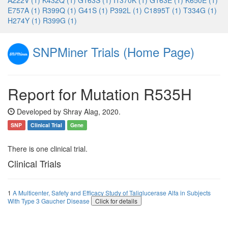
A222V (1)
K432Q (1)
G163S (1)
I1370K (1)
G163E (1)
K650E (1)
E757A (1)
R399Q (1)
G41S (1)
P392L (1)
C1895T (1)
T334G (1)
H274Y (1)
R399G (1)
SNPMiner Trials (Home Page)
Report for Mutation R535H
Developed by Shray Alag, 2020.
SNP
Clinical Trial
Gene
There is one clinical trial.
Clinical Trials
1
A Multicenter, Safety and Efficacy Study of Taliglucerase Alfa in Subjects
With Type 3 Gaucher Disease
Click for details