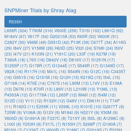
SNPMiner Trials by Shray Alag
R535H
L858R (324)
T790M (316)
V600E (256)
T315I (102)
L861Q (92)
M184V (67)
V617F (54)
G20210A (53)
K65R (52)
V600K (51)
C282Y (50)
V66M (49)
G551D (42)
P13K (39)
C677T (34)
A118G
(29)
I84V (27)
V158M (26)
H63D (25)
V32I (24)
S768I (24)
I50V
(23)
I47V (21)
K103N (21)
Y181C (20)
L33F (19)
K27M (19)
T380A (18)
L76V (18)
D842V (18)
D816V (17)
S1251N (17)
S1255P (17)
G178R (17)
G1244E (17)
S549R (17)
G1349D (17)
V82A (16)
R117H (16)
M41L (16)
S549N (16)
G12C (16)
C3435T
(16)
G551S (16)
Q151M (16)
Q12H (15)
K219Q (15)
I54L (15)
G719A (14)
K70E (14)
C797S (14)
L90M (13)
L74V (13)
E138A
(13)
D67N (13)
K70R (13)
L89V (13)
L210W (13)
Y188L (13)
P4503A (12)
G11778A (12)
L265P (12)
M46I (12)
I54M (12)
G12D (12)
V11I (12)
R132H (12)
G48V (11)
D961H (11)
T74P
(11)
R192G (11)
E255K (11)
V299L (10)
K101E (10)
G2677T (9)
T25W (9)
V106A (9)
G12V (9)
M184I (9)
H221Y (9)
V30M (9)
V600D (9)
G1691A (8)
F227C (8)
T215Y (8)
I50L (8)
A1298C (8)
L100I (8)
Y253H (8)
F317L (7)
N155H (7)
S298P (7)
G190A (7)
M230I (7)
C1236T (7)
V600R (7)
Y188C (7)
G2019S (7)
P225H