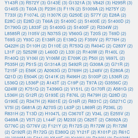
Y143R (3)
R572Y (3)
G143E (3)
G1321A (3)
V842I (3)
H295R (3)
G140S (3)
T60A (3)
P23H (3)
F11N (2)
S1009A (2)
H275Y (2)
T733I (2)
F1074L (2)
I1307K (2)
G250E (2)
S77Y (2)
E28A (2)
E28C (2)
E28D (2)
T66A (2)
S1400C (2)
S1400E (2)
S1400D (2)
D1790G (2)
L833F (2)
S1400G (2)
S1400F (2)
R334W (2)
L8585R (2)
I105V (2)
N375S (2)
V560G (2)
T20S (2)
T69D (2)
T69S (2)
Y93C (2)
E138R (2)
E138Q (2)
F359V (2)
R776H (2)
Q422H (2)
D110H (2)
D110E (2)
R753Q (2)
R404C (2)
C283Y (2)
L31F (2)
S252W (2)
L460D (2)
L33I (2)
R140W (2)
R140L (2)
R140Q (2)
V106I (2)
V106M (2)
E709K (2)
P50I (2)
V697L (2)
P535H (2)
P51S (2)
G1314A (2)
S492R (2)
G308A (2)
G71R (2)
T215F (2)
E56K (2)
A2063G (2)
D769H (2)
L248V (2)
E280A (2)
Q21D (2)
E504K (2)
Q141K (2)
R496H (2)
S100P (2)
L536R (2)
L536Q (2)
L536P (2)
A143T (2)
C19P (2)
T97A (2)
G3556C (2)
Q24W (2)
K751Q (2)
T4396G (2)
V151L (2)
G170R (2)
A581G (2)
L536H (2)
G12R (2)
G193E (2)
F876L (2)
R479H (2)
Q28D (2)
G190E (2)
R347H (2)
K601E (2)
G16R (2)
R831C (2)
G5271C (2)
V75I (2)
G681A (2)
A270S (2)
L63P (2)
L869R (2)
P236L (2)
R831H (2)
T13D (2)
H1047L (2)
C3670T (2)
V34L (2)
E255V (2)
G469A (2)
V57I (2)
L144F (2)
M233I (2)
C825T (2)
C8092A (2)
G776C (2)
G776V (2)
F121Y (2)
R172S (2)
R172W (2)
R172M
(2)
Q192R (2)
R172G (2)
E380Q (2)
Y121F (2)
K101P (2)
R61C