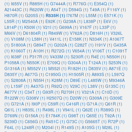
(1)
I655V (1)
R885H (1)
G7444A (1)
R776G (1)
E354Q (1)
A21443C (1)
R620W (1)
A54T (1)
D594G (1)
T49A (1)
F116Y (1)
H870R (1)
G205S (1)
R535H (1)
I767M (1)
L55M (1)
E571K (1)
L55R (1)
M2540A (1)
E92K (1)
G238A (1)
L838P (1)
E6V (1)
L814P (1)
K509I (1)
V21I (1)
G699A (1)
V167F (1)
L33P (1)
M66V (1)
D61804R (1)
R849W (1)
V762A (1)
D816H (1)
V326L
(1)
V108M (1)
L58H (1)
V411L (1)
E158K (1)
N334K (1)
A1067T
(1)
S1800A (1)
G894T (1)
G202A (1)
C282T (1)
I191V (1)
G435A
(1)
K1060T (1)
A10H (1)
R272G (1)
V654A (1)
V106T (1)
C1091T
(1)
I638F (1)
P317R (1)
V433M (1)
S230R (1)
R4E (1)
N550H (1)
P1058A (1)
N550K (1)
E709Q (1)
G304A (1)
T124A (1)
S253N (1)
G1316A (1)
M552V (1)
M552I (1)
R182H (1)
D835V (1)
A871E (1)
D835Y (1)
A677G (1)
C1950G (1)
H1505R (1)
A893S (1)
L597Q
(1)
S2808A (1)
N55H (1)
K28M (1)
D89E (1)
L485W (1)
M9346A
(1)
L159F (1)
A437G (1)
R92Q (1)
V29C (1)
L38V (1)
G135C (1)
A677V (1)
C34T (1)
G93R (1)
R270H (1)
V321A (1)
C10D (1)
R122W (1)
G308V (1)
H2507Q (1)
D20W (1)
G309A (1)
G309E
(1)
G721A (1)
I90P (1)
C59R (1)
C416R (1)
G71A (1)
Q61R (1)
Q61L (1)
H835L (1)
R498L (1)
V941L (1)
Q62E (1)
R389G (1)
D769N (1)
G156A (1)
E1784K (1)
G98T (1)
Q65E (1)
T92A (1)
S239D (1)
C656G (1)
R451C (1)
G73C (1)
G5665T (1)
R72P (1)
F64L (1)
L248R (1)
M204I (1)
R149S (1)
A105G (1)
M28L (1)