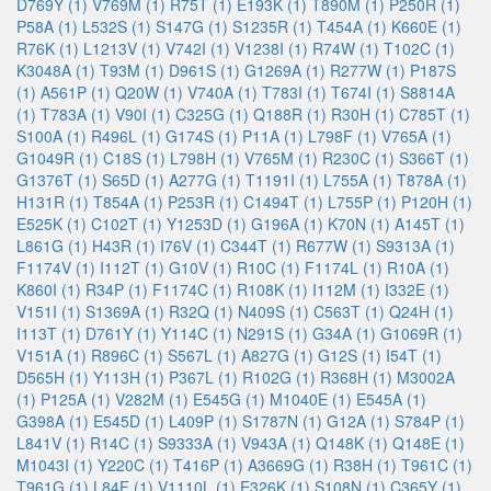
D769Y (1)
V769M (1)
R75T (1)
E193K (1)
T890M (1)
P250R (1)
P58A (1)
L532S (1)
S147G (1)
S1235R (1)
T454A (1)
K660E (1)
R76K (1)
L1213V (1)
V742I (1)
V1238I (1)
R74W (1)
T102C (1)
K3048A (1)
T93M (1)
D961S (1)
G1269A (1)
R277W (1)
P187S
(1)
A561P (1)
Q20W (1)
V740A (1)
T783I (1)
T674I (1)
S8814A
(1)
T783A (1)
V90I (1)
C325G (1)
Q188R (1)
R30H (1)
C785T (1)
S100A (1)
R496L (1)
G174S (1)
P11A (1)
L798F (1)
V765A (1)
G1049R (1)
C18S (1)
L798H (1)
V765M (1)
R230C (1)
S366T (1)
G1376T (1)
S65D (1)
A277G (1)
T1191I (1)
L755A (1)
T878A (1)
H131R (1)
T854A (1)
P253R (1)
C1494T (1)
L755P (1)
P120H (1)
E525K (1)
C102T (1)
Y1253D (1)
G196A (1)
K70N (1)
A145T (1)
L861G (1)
H43R (1)
I76V (1)
C344T (1)
R677W (1)
S9313A (1)
F1174V (1)
I112T (1)
G10V (1)
R10C (1)
F1174L (1)
R10A (1)
K860I (1)
R34P (1)
F1174C (1)
R108K (1)
I112M (1)
I332E (1)
V151I (1)
S1369A (1)
R32Q (1)
N409S (1)
C563T (1)
Q24H (1)
I113T (1)
D761Y (1)
Y114C (1)
N291S (1)
G34A (1)
G1069R (1)
V151A (1)
R896C (1)
S567L (1)
A827G (1)
G12S (1)
I54T (1)
D565H (1)
Y113H (1)
P367L (1)
R102G (1)
R368H (1)
M3002A
(1)
P125A (1)
V282M (1)
E545G (1)
M1040E (1)
E545A (1)
G398A (1)
E545D (1)
L409P (1)
S1787N (1)
G12A (1)
S784P (1)
L841V (1)
R14C (1)
S9333A (1)
V943A (1)
Q148K (1)
Q148E (1)
M1043I (1)
Y220C (1)
T416P (1)
A3669G (1)
R38H (1)
T961C (1)
T961G (1)
L84F (1)
V1110L (1)
E326K (1)
S108N (1)
C365Y (1)