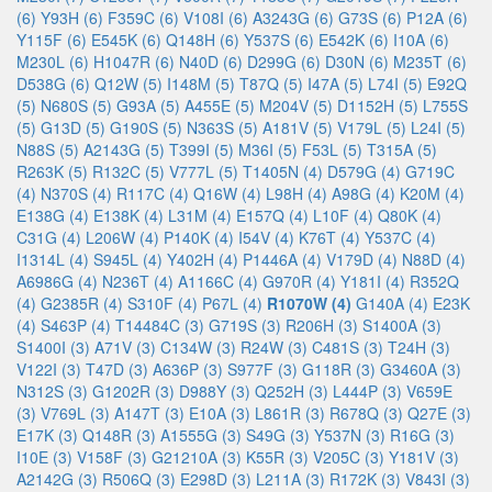
(6)
Y93H (6)
F359C (6)
V108I (6)
A3243G (6)
G73S (6)
P12A (6)
Y115F (6)
E545K (6)
Q148H (6)
Y537S (6)
E542K (6)
I10A (6)
M230L (6)
H1047R (6)
N40D (6)
D299G (6)
D30N (6)
M235T (6)
D538G (6)
Q12W (5)
I148M (5)
T87Q (5)
I47A (5)
L74I (5)
E92Q
(5)
N680S (5)
G93A (5)
A455E (5)
M204V (5)
D1152H (5)
L755S
(5)
G13D (5)
G190S (5)
N363S (5)
A181V (5)
V179L (5)
L24I (5)
N88S (5)
A2143G (5)
T399I (5)
M36I (5)
F53L (5)
T315A (5)
R263K (5)
R132C (5)
V777L (5)
T1405N (4)
D579G (4)
G719C
(4)
N370S (4)
R117C (4)
Q16W (4)
L98H (4)
A98G (4)
K20M (4)
E138G (4)
E138K (4)
L31M (4)
E157Q (4)
L10F (4)
Q80K (4)
C31G (4)
L206W (4)
P140K (4)
I54V (4)
K76T (4)
Y537C (4)
I1314L (4)
S945L (4)
Y402H (4)
P1446A (4)
V179D (4)
N88D (4)
A6986G (4)
N236T (4)
A1166C (4)
G970R (4)
Y181I (4)
R352Q
(4)
G2385R (4)
S310F (4)
P67L (4)
R1070W (4)
G140A (4)
E23K
(4)
S463P (4)
T14484C (3)
G719S (3)
R206H (3)
S1400A (3)
S1400I (3)
A71V (3)
C134W (3)
R24W (3)
C481S (3)
T24H (3)
V122I (3)
T47D (3)
A636P (3)
S977F (3)
G118R (3)
G3460A (3)
N312S (3)
G1202R (3)
D988Y (3)
Q252H (3)
L444P (3)
V659E
(3)
V769L (3)
A147T (3)
E10A (3)
L861R (3)
R678Q (3)
Q27E (3)
E17K (3)
Q148R (3)
A1555G (3)
S49G (3)
Y537N (3)
R16G (3)
I10E (3)
V158F (3)
G21210A (3)
K55R (3)
V205C (3)
Y181V (3)
A2142G (3)
R506Q (3)
E298D (3)
L211A (3)
R172K (3)
V843I (3)