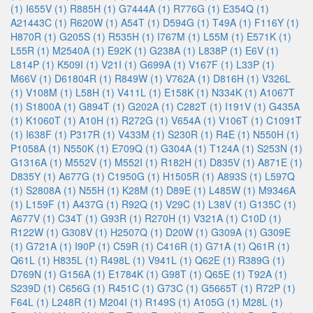
(1)
I655V (1)
R885H (1)
G7444A (1)
R776G (1)
E354Q (1)
A21443C (1)
R620W (1)
A54T (1)
D594G (1)
T49A (1)
F116Y (1)
H870R (1)
G205S (1)
R535H (1)
I767M (1)
L55M (1)
E571K (1)
L55R (1)
M2540A (1)
E92K (1)
G238A (1)
L838P (1)
E6V (1)
L814P (1)
K509I (1)
V21I (1)
G699A (1)
V167F (1)
L33P (1)
M66V (1)
D61804R (1)
R849W (1)
V762A (1)
D816H (1)
V326L
(1)
V108M (1)
L58H (1)
V411L (1)
E158K (1)
N334K (1)
A1067T
(1)
S1800A (1)
G894T (1)
G202A (1)
C282T (1)
I191V (1)
G435A
(1)
K1060T (1)
A10H (1)
R272G (1)
V654A (1)
V106T (1)
C1091T
(1)
I638F (1)
P317R (1)
V433M (1)
S230R (1)
R4E (1)
N550H (1)
P1058A (1)
N550K (1)
E709Q (1)
G304A (1)
T124A (1)
S253N (1)
G1316A (1)
M552V (1)
M552I (1)
R182H (1)
D835V (1)
A871E (1)
D835Y (1)
A677G (1)
C1950G (1)
H1505R (1)
A893S (1)
L597Q
(1)
S2808A (1)
N55H (1)
K28M (1)
D89E (1)
L485W (1)
M9346A
(1)
L159F (1)
A437G (1)
R92Q (1)
V29C (1)
L38V (1)
G135C (1)
A677V (1)
C34T (1)
G93R (1)
R270H (1)
V321A (1)
C10D (1)
R122W (1)
G308V (1)
H2507Q (1)
D20W (1)
G309A (1)
G309E
(1)
G721A (1)
I90P (1)
C59R (1)
C416R (1)
G71A (1)
Q61R (1)
Q61L (1)
H835L (1)
R498L (1)
V941L (1)
Q62E (1)
R389G (1)
D769N (1)
G156A (1)
E1784K (1)
G98T (1)
Q65E (1)
T92A (1)
S239D (1)
C656G (1)
R451C (1)
G73C (1)
G5665T (1)
R72P (1)
F64L (1)
L248R (1)
M204I (1)
R149S (1)
A105G (1)
M28L (1)