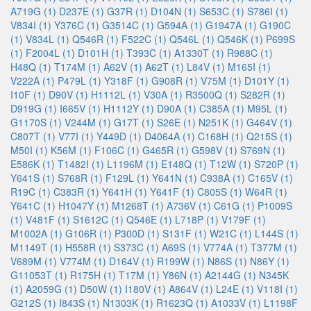
A719G (1)
D237E (1)
G37R (1)
D104N (1)
S653C (1)
S786I (1)
V834I (1)
Y376C (1)
G3514C (1)
G594A (1)
G1947A (1)
G190C
(1)
V834L (1)
Q546R (1)
F522C (1)
Q546L (1)
Q546K (1)
P699S
(1)
F2004L (1)
D101H (1)
T393C (1)
A1330T (1)
R988C (1)
H48Q (1)
T174M (1)
A62V (1)
A62T (1)
L84V (1)
M165I (1)
V222A (1)
P479L (1)
Y318F (1)
G908R (1)
V75M (1)
D101Y (1)
I10F (1)
D90V (1)
H1112L (1)
V30A (1)
R3500Q (1)
S282R (1)
D919G (1)
I665V (1)
H1112Y (1)
D90A (1)
C385A (1)
M95L (1)
G1170S (1)
V244M (1)
G17T (1)
S26E (1)
N251K (1)
G464V (1)
C807T (1)
V77I (1)
Y449D (1)
D4064A (1)
C168H (1)
Q215S (1)
M50I (1)
K56M (1)
F106C (1)
G465R (1)
G598V (1)
S769N (1)
E586K (1)
T1482I (1)
L1196M (1)
E148Q (1)
T12W (1)
S720P (1)
Y641S (1)
S768R (1)
F129L (1)
Y641N (1)
C938A (1)
C165V (1)
R19C (1)
C383R (1)
Y641H (1)
Y641F (1)
C805S (1)
W64R (1)
Y641C (1)
H1047Y (1)
M1268T (1)
A736V (1)
C61G (1)
P1009S
(1)
V481F (1)
S1612C (1)
Q546E (1)
L718P (1)
V179F (1)
M1002A (1)
G106R (1)
P300D (1)
S131F (1)
W21C (1)
L144S (1)
M1149T (1)
H558R (1)
S373C (1)
A69S (1)
V774A (1)
T377M (1)
V689M (1)
V774M (1)
D164V (1)
R199W (1)
N86S (1)
N86Y (1)
G11053T (1)
R175H (1)
T17M (1)
Y86N (1)
A2144G (1)
N345K
(1)
A2059G (1)
D50W (1)
I180V (1)
A864V (1)
L24E (1)
V118I (1)
G212S (1)
I843S (1)
N1303K (1)
R1623Q (1)
A1033V (1)
L1198F