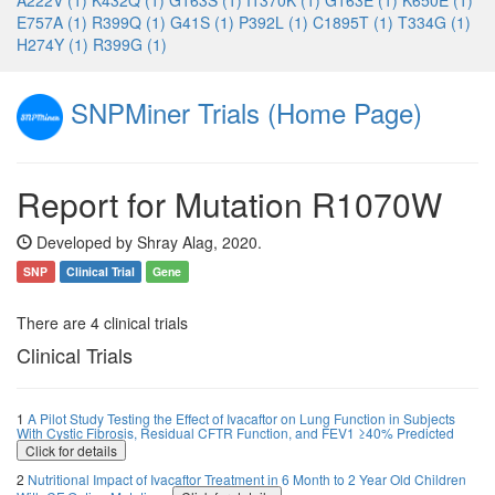
A222V (1)
K432Q (1)
G163S (1)
I1370K (1)
G163E (1)
K650E (1)
E757A (1)
R399Q (1)
G41S (1)
P392L (1)
C1895T (1)
T334G (1)
H274Y (1)
R399G (1)
SNPMiner Trials (Home Page)
Report for Mutation R1070W
Developed by Shray Alag, 2020.
SNP
Clinical Trial
Gene
There are 4 clinical trials
Clinical Trials
1
A Pilot Study Testing the Effect of Ivacaftor on Lung Function in Subjects
With Cystic Fibrosis, Residual CFTR Function, and FEV1 ≥40% Predicted
Click for details
2
Nutritional Impact of Ivacaftor Treatment in 6 Month to 2 Year Old Children