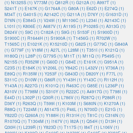
(1)
N1325S (1)
V773M (1)
Q812R (1)
G212A (1)
A997T (1)
S241T (1)
E167K (1)
G1764A (1)
G80A (1)
E62D (1)
E274Q (1)
M34T (1)
G401S (1)
A2142C (1)
G211A (1)
D76Y (1)
G1631D (1)
D76N (1)
E384G (1)
V249I (1)
M1106C (1)
L234I (1)
A2143C (1)
L101I (1)
K806E (1)
A687V (1)
A119S (1)
P1028S (1)
A313G (1)
D824V (1)
S9C (1)
C182A (1)
S9G (1)
S153F (1)
S1900D (1)
S1900C (1)
R1644H (1)
S1900A (1)
T1456G (1)
R702W (1)
T1565C (1)
E1021K (1)
K15210D (1)
G82S (1)
G779C (1)
G840A
(1)
G779F (1)
V18M (1)
A27L (1)
L28M (1)
T351I (1)
K121Q (1)
H180Q (1)
L28P (1)
G779S (1)
M11T (1)
M11Q (1)
P549S (1)
N215S (1)
R352W (1)
G60D (1)
G84E (1)
E161K (1)
G951A (1)
C23S (1)
E184K (1)
V1206L (1)
Y842C (1)
L432V (1)
V736A (1)
E89Q (1)
R135W (1)
Y253F (1)
G843D (1)
D820Y (1)
F77L (1)
S311C (1)
D10W (1)
G86R (1)
Y143H (1)
Y143C (1)
R112H (1)
Y143A (1)
A227G (1)
K101Q (1)
R463C (1)
G85E (1)
L236P (1)
A310V (1)
T798M (1)
S310Y (1)
R222C (1)
A4917G (1)
T798I (1)
E44D (1)
L302P (1)
Q30R (1)
L786V (1)
R287Q (1)
P286R (1)
D36Y (1)
R263Q (1)
T599I (1)
K103M (1)
S680N (1)
K1270A (1)
R88Q (1)
T224M (1)
A5147S (1)
P46L (1)
N700D (1)
E21G (1)
Y822D (1)
Q260A (1)
Y188H (1)
R131H (1)
T81C (1)
C316N (1)
R1070Q (1)
T1304M (1)
I167V (1)
I82A (1)
Q54H (1)
D13H (1)
Q30H (1)
L239R (1)
Y823D (1)
T117S (1)
I84T (1)
L106V (1)