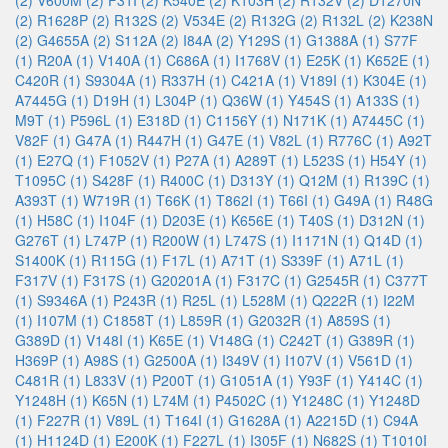
(2)
V600M (2)
F31I (2)
K540E (2)
K103H (2)
R132V (2)
D1270N
(2)
R1628P (2)
R132S (2)
V534E (2)
R132G (2)
R132L (2)
K238N
(2)
G4655A (2)
S112A (2)
I84A (2)
Y129S (1)
G1388A (1)
S77F
(1)
R20A (1)
V140A (1)
C686A (1)
I1768V (1)
E25K (1)
K652E (1)
C420R (1)
S9304A (1)
R337H (1)
C421A (1)
V189I (1)
K304E (1)
A7445G (1)
D19H (1)
L304P (1)
Q36W (1)
Y454S (1)
A133S (1)
M9T (1)
P596L (1)
E318D (1)
C1156Y (1)
N171K (1)
A7445C (1)
V82F (1)
G47A (1)
R447H (1)
G47E (1)
V82L (1)
R776C (1)
A92T
(1)
E27Q (1)
F1052V (1)
P27A (1)
A289T (1)
L523S (1)
H54Y (1)
T1095C (1)
S428F (1)
R400C (1)
D313Y (1)
Q12M (1)
R139C (1)
A393T (1)
W719R (1)
T66K (1)
T862I (1)
T66I (1)
G49A (1)
R48G
(1)
H58C (1)
I104F (1)
D203E (1)
K656E (1)
T40S (1)
D312N (1)
G276T (1)
L747P (1)
R200W (1)
L747S (1)
I1171N (1)
Q14D (1)
S1400K (1)
R115G (1)
F17L (1)
A71T (1)
S339F (1)
A71L (1)
F317V (1)
F317S (1)
G20201A (1)
F317C (1)
G2545R (1)
C377T
(1)
S9346A (1)
P243R (1)
R25L (1)
L528M (1)
Q222R (1)
I22M
(1)
I107M (1)
C1858T (1)
L859R (1)
G2032R (1)
A859S (1)
G389D (1)
V148I (1)
K65E (1)
V148G (1)
C242T (1)
G389R (1)
H369P (1)
A98S (1)
G2500A (1)
I349V (1)
I107V (1)
V561D (1)
C481R (1)
L833V (1)
P200T (1)
G1051A (1)
Y93F (1)
Y414C (1)
Y1248H (1)
K65N (1)
L74M (1)
P4502C (1)
Y1248C (1)
Y1248D
(1)
F227R (1)
V89L (1)
T164I (1)
G1628A (1)
A2215D (1)
C94A
(1)
H1124D (1)
E200K (1)
F227L (1)
I305F (1)
N682S (1)
T1010I