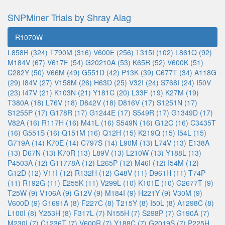
SNPMiner Trials by Shray Alag
R1070W
L858R (324)
T790M (316)
V600E (256)
T315I (102)
L861Q (92)
M184V (67)
V617F (54)
G20210A (53)
K65R (52)
V600K (51)
C282Y (50)
V66M (49)
G551D (42)
P13K (39)
C677T (34)
A118G
(29)
I84V (27)
V158M (26)
H63D (25)
V32I (24)
S768I (24)
I50V
(23)
I47V (21)
K103N (21)
Y181C (20)
L33F (19)
K27M (19)
T380A (18)
L76V (18)
D842V (18)
D816V (17)
S1251N (17)
S1255P (17)
G178R (17)
G1244E (17)
S549R (17)
G1349D (17)
V82A (16)
R117H (16)
M41L (16)
S549N (16)
G12C (16)
C3435T
(16)
G551S (16)
Q151M (16)
Q12H (15)
K219Q (15)
I54L (15)
G719A (14)
K70E (14)
C797S (14)
L90M (13)
L74V (13)
E138A
(13)
D67N (13)
K70R (13)
L89V (13)
L210W (13)
Y188L (13)
P4503A (12)
G11778A (12)
L265P (12)
M46I (12)
I54M (12)
G12D (12)
V11I (12)
R132H (12)
G48V (11)
D961H (11)
T74P
(11)
R192G (11)
E255K (11)
V299L (10)
K101E (10)
G2677T (9)
T25W (9)
V106A (9)
G12V (9)
M184I (9)
H221Y (9)
V30M (9)
V600D (9)
G1691A (8)
F227C (8)
T215Y (8)
I50L (8)
A1298C (8)
L100I (8)
Y253H (8)
F317L (7)
N155H (7)
S298P (7)
G190A (7)
M230I (7)
C1236T (7)
V600R (7)
Y188C (7)
G2019S (7)
P225H