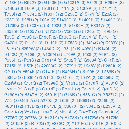
Y143R (3)
R572Y (3)
G143E (3)
G1321A (3)
V842I (3)
H295R (3)
G140S (3)
T60A (3)
P23H (3)
F11N (2)
S1009A (2)
H275Y (2)
T733I (2)
F1074L (2)
I1307K (2)
G250E (2)
S77Y (2)
E28A (2)
E28C (2)
E28D (2)
T66A (2)
S1400C (2)
S1400E (2)
S1400D (2)
D1790G (2)
L833F (2)
S1400G (2)
S1400F (2)
R334W (2)
L8585R (2)
I105V (2)
N375S (2)
V560G (2)
T20S (2)
T69D (2)
T69S (2)
Y93C (2)
E138R (2)
E138Q (2)
F359V (2)
R776H (2)
Q422H (2)
D110H (2)
D110E (2)
R753Q (2)
R404C (2)
C283Y (2)
L31F (2)
S252W (2)
L460D (2)
L33I (2)
R140W (2)
R140L (2)
R140Q (2)
V106I (2)
V106M (2)
E709K (2)
P50I (2)
V697L (2)
P535H (2)
P51S (2)
G1314A (2)
S492R (2)
G308A (2)
G71R (2)
T215F (2)
E56K (2)
A2063G (2)
D769H (2)
L248V (2)
E280A (2)
Q21D (2)
E504K (2)
Q141K (2)
R496H (2)
S100P (2)
L536R (2)
L536Q (2)
L536P (2)
A143T (2)
C19P (2)
T97A (2)
G3556C (2)
Q24W (2)
K751Q (2)
T4396G (2)
V151L (2)
G170R (2)
A581G (2)
L536H (2)
G12R (2)
G193E (2)
F876L (2)
R479H (2)
Q28D (2)
G190E (2)
R347H (2)
K601E (2)
G16R (2)
R831C (2)
G5271C (2)
V75I (2)
G681A (2)
A270S (2)
L63P (2)
L869R (2)
P236L (2)
R831H (2)
T13D (2)
H1047L (2)
C3670T (2)
V34L (2)
E255V (2)
G469A (2)
V57I (2)
L144F (2)
M233I (2)
C825T (2)
C8092A (2)
G776C (2)
G776V (2)
F121Y (2)
R172S (2)
R172W (2)
R172M
(2)
Q192R (2)
R172G (2)
E380Q (2)
Y121F (2)
K101P (2)
R61C