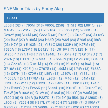
SNPMiner Trials by Shray Alag
C344T
L858R (324)
T790M (316)
V600E (256)
T315I (102)
L861Q (92)
M184V (67)
V617F (54)
G20210A (53)
K65R (52)
V600K (51)
C282Y (50)
V66M (49)
G551D (42)
P13K (39)
C677T (34)
A118G
(29)
I84V (27)
V158M (26)
H63D (25)
V32I (24)
S768I (24)
I50V
(23)
I47V (21)
K103N (21)
Y181C (20)
L33F (19)
K27M (19)
T380A (18)
L76V (18)
D842V (18)
D816V (17)
S1251N (17)
S1255P (17)
G178R (17)
G1244E (17)
S549R (17)
G1349D (17)
V82A (16)
R117H (16)
M41L (16)
S549N (16)
G12C (16)
C3435T
(16)
G551S (16)
Q151M (16)
Q12H (15)
K219Q (15)
I54L (15)
G719A (14)
K70E (14)
C797S (14)
L90M (13)
L74V (13)
E138A
(13)
D67N (13)
K70R (13)
L89V (13)
L210W (13)
Y188L (13)
P4503A (12)
G11778A (12)
L265P (12)
M46I (12)
I54M (12)
G12D (12)
V11I (12)
R132H (12)
G48V (11)
D961H (11)
T74P
(11)
R192G (11)
E255K (11)
V299L (10)
K101E (10)
G2677T (9)
T25W (9)
V106A (9)
G12V (9)
M184I (9)
H221Y (9)
V30M (9)
V600D (9)
G1691A (8)
F227C (8)
T215Y (8)
I50L (8)
A1298C (8)
L100I (8)
Y253H (8)
F317L (7)
N155H (7)
S298P (7)
G190A (7)
M230I (7)
C1236T (7)
V600R (7)
Y188C (7)
G2019S (7)
P225H