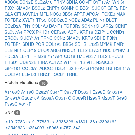
ABCC6
SCN2B
SLC2A10
TRNV
SDHA
COMT
CYP17A1
WNK4
TBX1
SMAD4
BSCL2
ENPP1
SCNN1G
BBS1
SUGCT
GTF2IRD1
GLA
CFI
ACVRL1
MPL
NOS3
BBS1
APRT
APOA1
FOXE3
MAX
TGFBR2
XYLT1
TP53
CCDC28B
NOD2
ADA2
PLIN1
DLST
CC2D2A
FN1
COL4A3
BANF1
TGFBR3
SCNN1G
LARS2
GDNF
SLC37A4
PPOX
PKHD1
CEP290
ACP5
KRT18
DZIP1L
CCND1
ERCC8
GUCY1A1
TRNC
CCN2
SMAD3
KRT8
SDHB
FBN1
TGFBR1
SDHD
POR
COL4A3
BBS4
SDHB
IL12B
MYMK
FMR1
ELN
NF1
CEP19
CPOX
ARL6
NR3C1
TET2
EPAS1
ND5
DYRK1B
PDE3A
ELP1
TRIM28
YY1AP1
CD46
TMEM237
TBL2
ERCC6
THSD1
CDKN2B
HIRA
ACTA2
WT1
KIF1B
VHL
NSMCE2
GPR101
COL3A1
ABCG5
HSD11B2
PPARG
PPARG
TNFRSF11A
COL3A1
LEMD3
TRNS1
IQCB1
TRNE
Protein Mutations
18
A1166C
A118G
C282Y
C344T
C677T
D565H
E298D
G1051A
G1691A
G20210A
G308A
G3514C
G389R
H295R
M235T
S49G
T393C
V617F
SNP
9
rs1017783
rs10177833
rs13333226
rs1801133
rs2398162
rs2540923
rs254093
rs5068
rs7571842