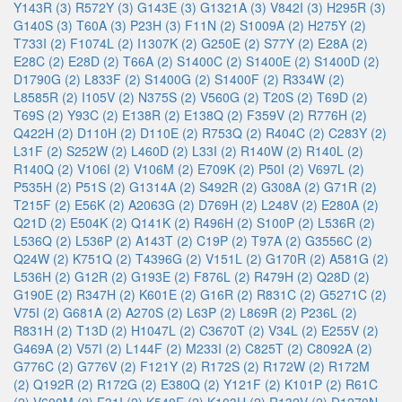
Y143R (3)
R572Y (3)
G143E (3)
G1321A (3)
V842I (3)
H295R (3)
G140S (3)
T60A (3)
P23H (3)
F11N (2)
S1009A (2)
H275Y (2)
T733I (2)
F1074L (2)
I1307K (2)
G250E (2)
S77Y (2)
E28A (2)
E28C (2)
E28D (2)
T66A (2)
S1400C (2)
S1400E (2)
S1400D (2)
D1790G (2)
L833F (2)
S1400G (2)
S1400F (2)
R334W (2)
L8585R (2)
I105V (2)
N375S (2)
V560G (2)
T20S (2)
T69D (2)
T69S (2)
Y93C (2)
E138R (2)
E138Q (2)
F359V (2)
R776H (2)
Q422H (2)
D110H (2)
D110E (2)
R753Q (2)
R404C (2)
C283Y (2)
L31F (2)
S252W (2)
L460D (2)
L33I (2)
R140W (2)
R140L (2)
R140Q (2)
V106I (2)
V106M (2)
E709K (2)
P50I (2)
V697L (2)
P535H (2)
P51S (2)
G1314A (2)
S492R (2)
G308A (2)
G71R (2)
T215F (2)
E56K (2)
A2063G (2)
D769H (2)
L248V (2)
E280A (2)
Q21D (2)
E504K (2)
Q141K (2)
R496H (2)
S100P (2)
L536R (2)
L536Q (2)
L536P (2)
A143T (2)
C19P (2)
T97A (2)
G3556C (2)
Q24W (2)
K751Q (2)
T4396G (2)
V151L (2)
G170R (2)
A581G (2)
L536H (2)
G12R (2)
G193E (2)
F876L (2)
R479H (2)
Q28D (2)
G190E (2)
R347H (2)
K601E (2)
G16R (2)
R831C (2)
G5271C (2)
V75I (2)
G681A (2)
A270S (2)
L63P (2)
L869R (2)
P236L (2)
R831H (2)
T13D (2)
H1047L (2)
C3670T (2)
V34L (2)
E255V (2)
G469A (2)
V57I (2)
L144F (2)
M233I (2)
C825T (2)
C8092A (2)
G776C (2)
G776V (2)
F121Y (2)
R172S (2)
R172W (2)
R172M
(2)
Q192R (2)
R172G (2)
E380Q (2)
Y121F (2)
K101P (2)
R61C