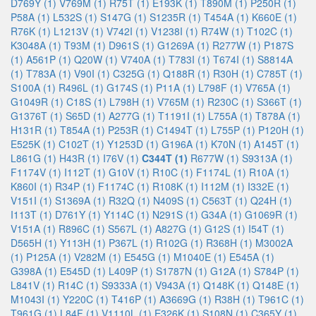
D769Y (1)
V769M (1)
R75T (1)
E193K (1)
T890M (1)
P250R (1)
P58A (1)
L532S (1)
S147G (1)
S1235R (1)
T454A (1)
K660E (1)
R76K (1)
L1213V (1)
V742I (1)
V1238I (1)
R74W (1)
T102C (1)
K3048A (1)
T93M (1)
D961S (1)
G1269A (1)
R277W (1)
P187S
(1)
A561P (1)
Q20W (1)
V740A (1)
T783I (1)
T674I (1)
S8814A
(1)
T783A (1)
V90I (1)
C325G (1)
Q188R (1)
R30H (1)
C785T (1)
S100A (1)
R496L (1)
G174S (1)
P11A (1)
L798F (1)
V765A (1)
G1049R (1)
C18S (1)
L798H (1)
V765M (1)
R230C (1)
S366T (1)
G1376T (1)
S65D (1)
A277G (1)
T1191I (1)
L755A (1)
T878A (1)
H131R (1)
T854A (1)
P253R (1)
C1494T (1)
L755P (1)
P120H (1)
E525K (1)
C102T (1)
Y1253D (1)
G196A (1)
K70N (1)
A145T (1)
L861G (1)
H43R (1)
I76V (1)
C344T (1)
R677W (1)
S9313A (1)
F1174V (1)
I112T (1)
G10V (1)
R10C (1)
F1174L (1)
R10A (1)
K860I (1)
R34P (1)
F1174C (1)
R108K (1)
I112M (1)
I332E (1)
V151I (1)
S1369A (1)
R32Q (1)
N409S (1)
C563T (1)
Q24H (1)
I113T (1)
D761Y (1)
Y114C (1)
N291S (1)
G34A (1)
G1069R (1)
V151A (1)
R896C (1)
S567L (1)
A827G (1)
G12S (1)
I54T (1)
D565H (1)
Y113H (1)
P367L (1)
R102G (1)
R368H (1)
M3002A
(1)
P125A (1)
V282M (1)
E545G (1)
M1040E (1)
E545A (1)
G398A (1)
E545D (1)
L409P (1)
S1787N (1)
G12A (1)
S784P (1)
L841V (1)
R14C (1)
S9333A (1)
V943A (1)
Q148K (1)
Q148E (1)
M1043I (1)
Y220C (1)
T416P (1)
A3669G (1)
R38H (1)
T961C (1)
T961G (1)
L84F (1)
V1110L (1)
E326K (1)
S108N (1)
C365Y (1)