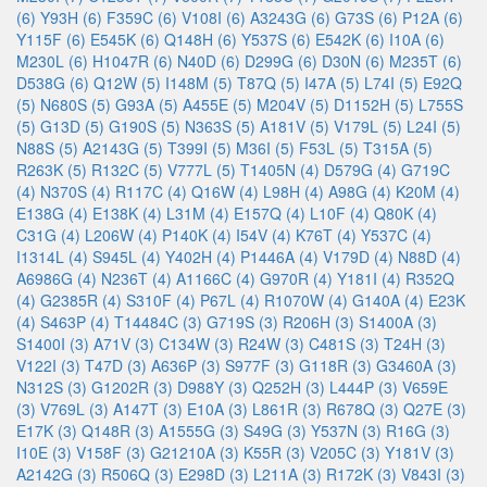
(6)
Y93H (6)
F359C (6)
V108I (6)
A3243G (6)
G73S (6)
P12A (6)
Y115F (6)
E545K (6)
Q148H (6)
Y537S (6)
E542K (6)
I10A (6)
M230L (6)
H1047R (6)
N40D (6)
D299G (6)
D30N (6)
M235T (6)
D538G (6)
Q12W (5)
I148M (5)
T87Q (5)
I47A (5)
L74I (5)
E92Q
(5)
N680S (5)
G93A (5)
A455E (5)
M204V (5)
D1152H (5)
L755S
(5)
G13D (5)
G190S (5)
N363S (5)
A181V (5)
V179L (5)
L24I (5)
N88S (5)
A2143G (5)
T399I (5)
M36I (5)
F53L (5)
T315A (5)
R263K (5)
R132C (5)
V777L (5)
T1405N (4)
D579G (4)
G719C
(4)
N370S (4)
R117C (4)
Q16W (4)
L98H (4)
A98G (4)
K20M (4)
E138G (4)
E138K (4)
L31M (4)
E157Q (4)
L10F (4)
Q80K (4)
C31G (4)
L206W (4)
P140K (4)
I54V (4)
K76T (4)
Y537C (4)
I1314L (4)
S945L (4)
Y402H (4)
P1446A (4)
V179D (4)
N88D (4)
A6986G (4)
N236T (4)
A1166C (4)
G970R (4)
Y181I (4)
R352Q
(4)
G2385R (4)
S310F (4)
P67L (4)
R1070W (4)
G140A (4)
E23K
(4)
S463P (4)
T14484C (3)
G719S (3)
R206H (3)
S1400A (3)
S1400I (3)
A71V (3)
C134W (3)
R24W (3)
C481S (3)
T24H (3)
V122I (3)
T47D (3)
A636P (3)
S977F (3)
G118R (3)
G3460A (3)
N312S (3)
G1202R (3)
D988Y (3)
Q252H (3)
L444P (3)
V659E
(3)
V769L (3)
A147T (3)
E10A (3)
L861R (3)
R678Q (3)
Q27E (3)
E17K (3)
Q148R (3)
A1555G (3)
S49G (3)
Y537N (3)
R16G (3)
I10E (3)
V158F (3)
G21210A (3)
K55R (3)
V205C (3)
Y181V (3)
A2142G (3)
R506Q (3)
E298D (3)
L211A (3)
R172K (3)
V843I (3)