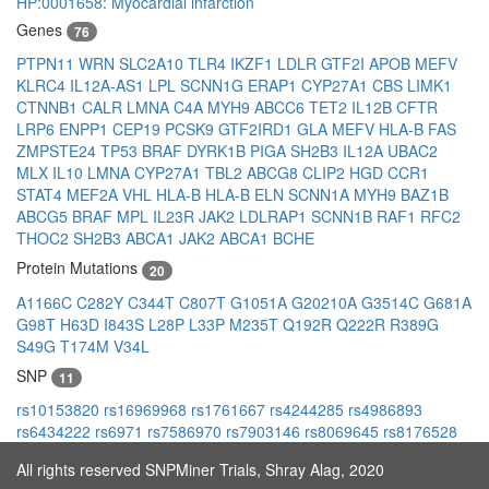
HP:0001658: Myocardial infarction
Genes
76
PTPN11
WRN
SLC2A10
TLR4
IKZF1
LDLR
GTF2I
APOB
MEFV
KLRC4
IL12A-AS1
LPL
SCNN1G
ERAP1
CYP27A1
CBS
LIMK1
CTNNB1
CALR
LMNA
C4A
MYH9
ABCC6
TET2
IL12B
CFTR
LRP6
ENPP1
CEP19
PCSK9
GTF2IRD1
GLA
MEFV
HLA-B
FAS
ZMPSTE24
TP53
BRAF
DYRK1B
PIGA
SH2B3
IL12A
UBAC2
MLX
IL10
LMNA
CYP27A1
TBL2
ABCG8
CLIP2
HGD
CCR1
STAT4
MEF2A
VHL
HLA-B
HLA-B
ELN
SCNN1A
MYH9
BAZ1B
ABCG5
BRAF
MPL
IL23R
JAK2
LDLRAP1
SCNN1B
RAF1
RFC2
THOC2
SH2B3
ABCA1
JAK2
ABCA1
BCHE
Protein Mutations
20
A1166C
C282Y
C344T
C807T
G1051A
G20210A
G3514C
G681A
G98T
H63D
I843S
L28P
L33P
M235T
Q192R
Q222R
R389G
S49G
T174M
V34L
SNP
11
rs10153820
rs16969968
rs1761667
rs4244285
rs4986893
rs6434222
rs6971
rs7586970
rs7903146
rs8069645
rs8176528
All rights reserved SNPMiner Trials, Shray Alag, 2020