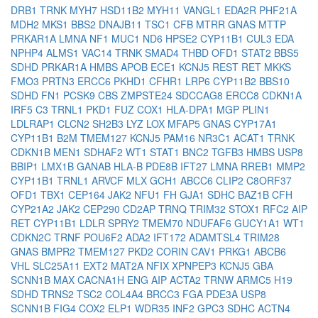
DRB1
TRNK
MYH7
HSD11B2
MYH11
VANGL1
EDA2R
PHF21A
MDH2
MKS1
BBS2
DNAJB11
TSC1
CFB
MTRR
GNAS
MTTP
PRKAR1A
LMNA
NF1
MUC1
ND6
HPSE2
CYP11B1
CUL3
EDA
NPHP4
ALMS1
VAC14
TRNK
SMAD4
THBD
OFD1
STAT2
BBS5
SDHD
PRKAR1A
HMBS
APOB
ECE1
KCNJ5
REST
RET
MKKS
FMO3
PRTN3
ERCC6
PKHD1
CFHR1
LRP6
CYP11B2
BBS10
SDHD
FN1
PCSK9
CBS
ZMPSTE24
SDCCAG8
ERCC8
CDKN1A
IRF5
C3
TRNL1
PKD1
FUZ
COX1
HLA-DPA1
MGP
PLIN1
LDLRAP1
CLCN2
SH2B3
LYZ
LOX
MFAP5
GNAS
CYP17A1
CYP11B1
B2M
TMEM127
KCNJ5
PAM16
NR3C1
ACAT1
TRNK
CDKN1B
MEN1
SDHAF2
WT1
STAT1
BNC2
TGFB3
HMBS
USP8
BBIP1
LMX1B
GANAB
HLA-B
PDE8B
IFT27
LMNA
RREB1
MMP2
CYP11B1
TRNL1
ARVCF
MLX
GCH1
ABCC6
CLIP2
C8ORF37
OFD1
TBX1
CEP164
JAK2
NFU1
FH
GJA1
SDHC
BAZ1B
CFH
CYP21A2
JAK2
CEP290
CD2AP
TRNQ
TRIM32
STOX1
RFC2
AIP
RET
CYP11B1
LDLR
SPRY2
TMEM70
NDUFAF6
GUCY1A1
WT1
CDKN2C
TRNF
POU6F2
ADA2
IFT172
ADAMTSL4
TRIM28
GNAS
BMPR2
TMEM127
PKD2
CORIN
CAV1
PRKG1
ABCB6
VHL
SLC25A11
EXT2
MAT2A
NFIX
XPNPEP3
KCNJ5
GBA
SCNN1B
MAX
CACNA1H
ENG
AIP
ACTA2
TRNW
ARMC5
H19
SDHD
TRNS2
TSC2
COL4A4
BRCC3
FGA
PDE3A
USP8
SCNN1B
FIG4
COX2
ELP1
WDR35
INF2
GPC3
SDHC
ACTN4