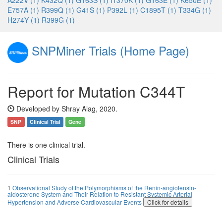
A222V (1)
K432Q (1)
G163S (1)
I1370K (1)
G163E (1)
K650E (1)
E757A (1)
R399Q (1)
G41S (1)
P392L (1)
C1895T (1)
T334G (1)
H274Y (1)
R399G (1)
SNPMiner Trials (Home Page)
Report for Mutation C344T
Developed by Shray Alag, 2020.
SNP
Clinical Trial
Gene
There is one clinical trial.
Clinical Trials
1
Observational Study of the Polymorphisms of the Renin-angiotensin-
aldosterone System and Their Relation to Resistant Systemic Arterial
Hypertension and Adverse Cardiovascular Events
Click for details