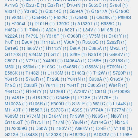
A719G (1)
D237E (1)
G37R (1)
D104N (1)
S653C (1)
S786I (1)
V834I (1)
Y376C (1)
G3514C (1)
G594A (1)
G1947A (1)
G190C
(1)
V834L (1)
Q546R (1)
F522C (1)
Q546L (1)
Q546K (1)
P699S
(1)
F2004L (1)
D101H (1)
T393C (1)
A1330T (1)
R988C (1)
H48Q (1)
T174M (1)
A62V (1)
A62T (1)
L84V (1)
M165I (1)
V222A (1)
P479L (1)
Y318F (1)
G908R (1)
V75M (1)
D101Y (1)
I10F (1)
D90V (1)
H1112L (1)
V30A (1)
R3500Q (1)
S282R (1)
D919G (1)
I665V (1)
H1112Y (1)
D90A (1)
C385A (1)
M95L (1)
G1170S (1)
V244M (1)
G17T (1)
S26E (1)
N251K (1)
G464V (1)
C807T (1)
V77I (1)
Y449D (1)
D4064A (1)
C168H (1)
Q215S (1)
M50I (1)
K56M (1)
F106C (1)
G465R (1)
G598V (1)
S769N (1)
E586K (1)
T1482I (1)
L1196M (1)
E148Q (1)
T12W (1)
S720P (1)
Y641S (1)
S768R (1)
F129L (1)
Y641N (1)
C938A (1)
C165V (1)
R19C (1)
C383R (1)
Y641H (1)
Y641F (1)
C805S (1)
W64R (1)
Y641C (1)
H1047Y (1)
M1268T (1)
A736V (1)
C61G (1)
P1009S
(1)
V481F (1)
S1612C (1)
Q546E (1)
L718P (1)
V179F (1)
M1002A (1)
G106R (1)
P300D (1)
S131F (1)
W21C (1)
L144S (1)
M1149T (1)
H558R (1)
S373C (1)
A69S (1)
V774A (1)
T377M (1)
V689M (1)
V774M (1)
D164V (1)
R199W (1)
N86S (1)
N86Y (1)
G11053T (1)
R175H (1)
T17M (1)
Y86N (1)
A2144G (1)
N345K
(1)
A2059G (1)
D50W (1)
I180V (1)
A864V (1)
L24E (1)
V118I (1)
G212S (1)
I843S (1)
N1303K (1)
R1623Q (1)
A1033V (1)
L1198F