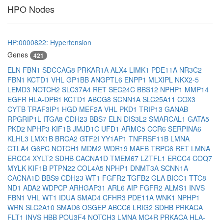
HPO Nodes
HP:0000822: Hypertension
Genes
421
ELN
FBN1
SDCCAG8
PRKAR1A
ALX4
LIMK1
PDE11A
NR3C2
FBN1
KCTD1
VHL
GP1BB
ANGPTL6
ENPP1
MLXIPL
NKX2-5
LEMD3
NOTCH2
SLC37A4
RET
SEC24C
BBS12
NPHP1
MMP14
EGFR
HLA-DPB1
KCTD1
ABCG8
SCNN1A
SLC25A11
COX3
CYTB
TRAF3IP1
HGD
MEF2A
VHL
PKD1
TRIP13
GANAB
RPGRIP1L
ITGA8
CDH23
BBS7
ELN
DIS3L2
SMARCAL1
GATA5
PKD2
NPHP3
KIF1B
JMJD1C
UFD1
ARMC5
CCR6
SERPINA6
KLHL3
LMX1B
BRCA2
GTF2I
YY1AP1
TNFRSF11B
LMNA
CTLA4
G6PC
NOTCH1
MDM2
WDR19
MAFB
TRPC6
RET
LMNA
ERCC4
XYLT2
SDHB
CACNA1D
TMEM67
LZTFL1
ERCC4
COQ7
MYLK
KIF1B
PTPN22
COL4A5
NPHP1
DNMT3A
SCNN1A
CACNA1D
BBS9
CDH23
WT1
FGFR2
TGFB2
GLA
BICC1
TTC8
ND1
ADA2
WDPCP
ARHGAP31
ARL6
AIP
FGFR2
ALMS1
INVS
FBN1
VHL
WT1
IDUA
SMAD4
CFHR3
PDE11A
WNK1
NPHP1
WRN
SLC2A10
SMAD6
OSGEP
ABCC6
LRIG2
SDHB
PRKACA
FLT1
INVS
HBB
POU3F4
NOTCH3
LMNA
MC4R
PRKACA
HLA-