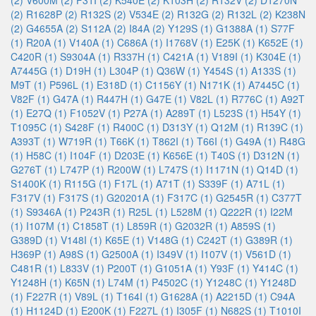
(2)
V600M (2)
F31I (2)
K540E (2)
K103H (2)
R132V (2)
D1270N
(2)
R1628P (2)
R132S (2)
V534E (2)
R132G (2)
R132L (2)
K238N
(2)
G4655A (2)
S112A (2)
I84A (2)
Y129S (1)
G1388A (1)
S77F
(1)
R20A (1)
V140A (1)
C686A (1)
I1768V (1)
E25K (1)
K652E (1)
C420R (1)
S9304A (1)
R337H (1)
C421A (1)
V189I (1)
K304E (1)
A7445G (1)
D19H (1)
L304P (1)
Q36W (1)
Y454S (1)
A133S (1)
M9T (1)
P596L (1)
E318D (1)
C1156Y (1)
N171K (1)
A7445C (1)
V82F (1)
G47A (1)
R447H (1)
G47E (1)
V82L (1)
R776C (1)
A92T
(1)
E27Q (1)
F1052V (1)
P27A (1)
A289T (1)
L523S (1)
H54Y (1)
T1095C (1)
S428F (1)
R400C (1)
D313Y (1)
Q12M (1)
R139C (1)
A393T (1)
W719R (1)
T66K (1)
T862I (1)
T66I (1)
G49A (1)
R48G
(1)
H58C (1)
I104F (1)
D203E (1)
K656E (1)
T40S (1)
D312N (1)
G276T (1)
L747P (1)
R200W (1)
L747S (1)
I1171N (1)
Q14D (1)
S1400K (1)
R115G (1)
F17L (1)
A71T (1)
S339F (1)
A71L (1)
F317V (1)
F317S (1)
G20201A (1)
F317C (1)
G2545R (1)
C377T
(1)
S9346A (1)
P243R (1)
R25L (1)
L528M (1)
Q222R (1)
I22M
(1)
I107M (1)
C1858T (1)
L859R (1)
G2032R (1)
A859S (1)
G389D (1)
V148I (1)
K65E (1)
V148G (1)
C242T (1)
G389R (1)
H369P (1)
A98S (1)
G2500A (1)
I349V (1)
I107V (1)
V561D (1)
C481R (1)
L833V (1)
P200T (1)
G1051A (1)
Y93F (1)
Y414C (1)
Y1248H (1)
K65N (1)
L74M (1)
P4502C (1)
Y1248C (1)
Y1248D
(1)
F227R (1)
V89L (1)
T164I (1)
G1628A (1)
A2215D (1)
C94A
(1)
H1124D (1)
E200K (1)
F227L (1)
I305F (1)
N682S (1)
T1010I