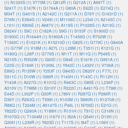
(1)
N1325S (1)
V773M (1)
Q812R (1)
G212A (1)
A997T (1)
S241T (1)
E167K (1)
G1764A (1)
G80A (1)
E62D (1)
E274Q (1)
M34T (1)
G401S (1)
A2142C (1)
G211A (1)
D76Y (1)
G1631D (1)
D76N (1)
E384G (1)
V249I (1)
M1106C (1)
L234I (1)
A2143C (1)
L101I (1)
K806E (1)
A687V (1)
A119S (1)
P1028S (1)
A313G (1)
D824V (1)
S9C (1)
C182A (1)
S9G (1)
S153F (1)
S1900D (1)
S1900C (1)
R1644H (1)
S1900A (1)
T1456G (1)
R702W (1)
T1565C (1)
E1021K (1)
K15210D (1)
G82S (1)
G779C (1)
G840A
(1)
G779F (1)
V18M (1)
A27L (1)
L28M (1)
T351I (1)
K121Q (1)
H180Q (1)
L28P (1)
G779S (1)
M11T (1)
M11Q (1)
P549S (1)
N215S (1)
R352W (1)
G60D (1)
G84E (1)
E161K (1)
G951A (1)
C23S (1)
E184K (1)
V1206L (1)
Y842C (1)
L432V (1)
V736A (1)
E89Q (1)
R135W (1)
Y253F (1)
G843D (1)
D820Y (1)
F77L (1)
S311C (1)
D10W (1)
G86R (1)
Y143H (1)
Y143C (1)
R112H (1)
Y143A (1)
A227G (1)
K101Q (1)
R463C (1)
G85E (1)
L236P (1)
A310V (1)
T798M (1)
S310Y (1)
R222C (1)
A4917G (1)
T798I (1)
E44D (1)
L302P (1)
Q30R (1)
L786V (1)
R287Q (1)
P286R (1)
D36Y (1)
R263Q (1)
T599I (1)
K103M (1)
S680N (1)
K1270A (1)
R88Q (1)
T224M (1)
A5147S (1)
P46L (1)
N700D (1)
E21G (1)
Y822D (1)
Q260A (1)
Y188H (1)
R131H (1)
T81C (1)
C316N (1)
R1070Q (1)
T1304M (1)
I167V (1)
I82A (1)
Q54H (1)
D13H (1)
Q30H (1)
L239R (1)
Y823D (1)
T117S (1)
I84T (1)
L106V (1)