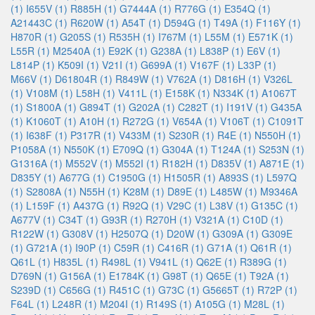
(1)
I655V (1)
R885H (1)
G7444A (1)
R776G (1)
E354Q (1)
A21443C (1)
R620W (1)
A54T (1)
D594G (1)
T49A (1)
F116Y (1)
H870R (1)
G205S (1)
R535H (1)
I767M (1)
L55M (1)
E571K (1)
L55R (1)
M2540A (1)
E92K (1)
G238A (1)
L838P (1)
E6V (1)
L814P (1)
K509I (1)
V21I (1)
G699A (1)
V167F (1)
L33P (1)
M66V (1)
D61804R (1)
R849W (1)
V762A (1)
D816H (1)
V326L
(1)
V108M (1)
L58H (1)
V411L (1)
E158K (1)
N334K (1)
A1067T
(1)
S1800A (1)
G894T (1)
G202A (1)
C282T (1)
I191V (1)
G435A
(1)
K1060T (1)
A10H (1)
R272G (1)
V654A (1)
V106T (1)
C1091T
(1)
I638F (1)
P317R (1)
V433M (1)
S230R (1)
R4E (1)
N550H (1)
P1058A (1)
N550K (1)
E709Q (1)
G304A (1)
T124A (1)
S253N (1)
G1316A (1)
M552V (1)
M552I (1)
R182H (1)
D835V (1)
A871E (1)
D835Y (1)
A677G (1)
C1950G (1)
H1505R (1)
A893S (1)
L597Q
(1)
S2808A (1)
N55H (1)
K28M (1)
D89E (1)
L485W (1)
M9346A
(1)
L159F (1)
A437G (1)
R92Q (1)
V29C (1)
L38V (1)
G135C (1)
A677V (1)
C34T (1)
G93R (1)
R270H (1)
V321A (1)
C10D (1)
R122W (1)
G308V (1)
H2507Q (1)
D20W (1)
G309A (1)
G309E
(1)
G721A (1)
I90P (1)
C59R (1)
C416R (1)
G71A (1)
Q61R (1)
Q61L (1)
H835L (1)
R498L (1)
V941L (1)
Q62E (1)
R389G (1)
D769N (1)
G156A (1)
E1784K (1)
G98T (1)
Q65E (1)
T92A (1)
S239D (1)
C656G (1)
R451C (1)
G73C (1)
G5665T (1)
R72P (1)
F64L (1)
L248R (1)
M204I (1)
R149S (1)
A105G (1)
M28L (1)