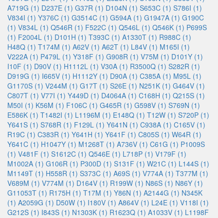
A719G (1)
D237E (1)
G37R (1)
D104N (1)
S653C (1)
S786I (1)
V834I (1)
Y376C (1)
G3514C (1)
G594A (1)
G1947A (1)
G190C
(1)
V834L (1)
Q546R (1)
F522C (1)
Q546L (1)
Q546K (1)
P699S
(1)
F2004L (1)
D101H (1)
T393C (1)
A1330T (1)
R988C (1)
H48Q (1)
T174M (1)
A62V (1)
A62T (1)
L84V (1)
M165I (1)
V222A (1)
P479L (1)
Y318F (1)
G908R (1)
V75M (1)
D101Y (1)
I10F (1)
D90V (1)
H1112L (1)
V30A (1)
R3500Q (1)
S282R (1)
D919G (1)
I665V (1)
H1112Y (1)
D90A (1)
C385A (1)
M95L (1)
G1170S (1)
V244M (1)
G17T (1)
S26E (1)
N251K (1)
G464V (1)
C807T (1)
V77I (1)
Y449D (1)
D4064A (1)
C168H (1)
Q215S (1)
M50I (1)
K56M (1)
F106C (1)
G465R (1)
G598V (1)
S769N (1)
E586K (1)
T1482I (1)
L1196M (1)
E148Q (1)
T12W (1)
S720P (1)
Y641S (1)
S768R (1)
F129L (1)
Y641N (1)
C938A (1)
C165V (1)
R19C (1)
C383R (1)
Y641H (1)
Y641F (1)
C805S (1)
W64R (1)
Y641C (1)
H1047Y (1)
M1268T (1)
A736V (1)
C61G (1)
P1009S
(1)
V481F (1)
S1612C (1)
Q546E (1)
L718P (1)
V179F (1)
M1002A (1)
G106R (1)
P300D (1)
S131F (1)
W21C (1)
L144S (1)
M1149T (1)
H558R (1)
S373C (1)
A69S (1)
V774A (1)
T377M (1)
V689M (1)
V774M (1)
D164V (1)
R199W (1)
N86S (1)
N86Y (1)
G11053T (1)
R175H (1)
T17M (1)
Y86N (1)
A2144G (1)
N345K
(1)
A2059G (1)
D50W (1)
I180V (1)
A864V (1)
L24E (1)
V118I (1)
G212S (1)
I843S (1)
N1303K (1)
R1623Q (1)
A1033V (1)
L1198F