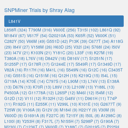
SNPMiner Trials by Shray Alag
L841V
L858R (324)
T790M (316)
V600E (256)
T315I (102)
L861Q (92)
M184V (67)
V617F (54)
G20210A (53)
K65R (52)
V600K (51)
C282Y (50)
V66M (49)
G551D (42)
P13K (39)
C677T (34)
A118G
(29)
I84V (27)
V158M (26)
H63D (25)
V32I (24)
S768I (24)
I50V
(23)
I47V (21)
K103N (21)
Y181C (20)
L33F (19)
K27M (19)
T380A (18)
L76V (18)
D842V (18)
D816V (17)
S1251N (17)
S1255P (17)
G178R (17)
G1244E (17)
S549R (17)
G1349D (17)
V82A (16)
R117H (16)
M41L (16)
S549N (16)
G12C (16)
C3435T
(16)
G551S (16)
Q151M (16)
Q12H (15)
K219Q (15)
I54L (15)
G719A (14)
K70E (14)
C797S (14)
L90M (13)
L74V (13)
E138A
(13)
D67N (13)
K70R (13)
L89V (13)
L210W (13)
Y188L (13)
P4503A (12)
G11778A (12)
L265P (12)
M46I (12)
I54M (12)
G12D (12)
V11I (12)
R132H (12)
G48V (11)
D961H (11)
T74P
(11)
R192G (11)
E255K (11)
V299L (10)
K101E (10)
G2677T (9)
T25W (9)
V106A (9)
G12V (9)
M184I (9)
H221Y (9)
V30M (9)
V600D (9)
G1691A (8)
F227C (8)
T215Y (8)
I50L (8)
A1298C (8)
L100I (8)
Y253H (8)
F317L (7)
N155H (7)
S298P (7)
G190A (7)
M230I (7)
C1236T (7)
V600R (7)
Y188C (7)
G2019S (7)
P225H