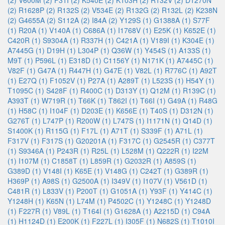
(2)
V600M (2)
F31I (2)
K540E (2)
K103H (2)
R132V (2)
D1270N
(2)
R1628P (2)
R132S (2)
V534E (2)
R132G (2)
R132L (2)
K238N
(2)
G4655A (2)
S112A (2)
I84A (2)
Y129S (1)
G1388A (1)
S77F
(1)
R20A (1)
V140A (1)
C686A (1)
I1768V (1)
E25K (1)
K652E (1)
C420R (1)
S9304A (1)
R337H (1)
C421A (1)
V189I (1)
K304E (1)
A7445G (1)
D19H (1)
L304P (1)
Q36W (1)
Y454S (1)
A133S (1)
M9T (1)
P596L (1)
E318D (1)
C1156Y (1)
N171K (1)
A7445C (1)
V82F (1)
G47A (1)
R447H (1)
G47E (1)
V82L (1)
R776C (1)
A92T
(1)
E27Q (1)
F1052V (1)
P27A (1)
A289T (1)
L523S (1)
H54Y (1)
T1095C (1)
S428F (1)
R400C (1)
D313Y (1)
Q12M (1)
R139C (1)
A393T (1)
W719R (1)
T66K (1)
T862I (1)
T66I (1)
G49A (1)
R48G
(1)
H58C (1)
I104F (1)
D203E (1)
K656E (1)
T40S (1)
D312N (1)
G276T (1)
L747P (1)
R200W (1)
L747S (1)
I1171N (1)
Q14D (1)
S1400K (1)
R115G (1)
F17L (1)
A71T (1)
S339F (1)
A71L (1)
F317V (1)
F317S (1)
G20201A (1)
F317C (1)
G2545R (1)
C377T
(1)
S9346A (1)
P243R (1)
R25L (1)
L528M (1)
Q222R (1)
I22M
(1)
I107M (1)
C1858T (1)
L859R (1)
G2032R (1)
A859S (1)
G389D (1)
V148I (1)
K65E (1)
V148G (1)
C242T (1)
G389R (1)
H369P (1)
A98S (1)
G2500A (1)
I349V (1)
I107V (1)
V561D (1)
C481R (1)
L833V (1)
P200T (1)
G1051A (1)
Y93F (1)
Y414C (1)
Y1248H (1)
K65N (1)
L74M (1)
P4502C (1)
Y1248C (1)
Y1248D
(1)
F227R (1)
V89L (1)
T164I (1)
G1628A (1)
A2215D (1)
C94A
(1)
H1124D (1)
E200K (1)
F227L (1)
I305F (1)
N682S (1)
T1010I