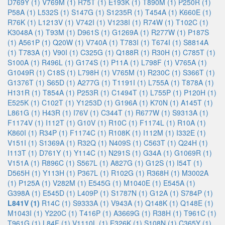
D769Y (1)
V769M (1)
R75T (1)
E193K (1)
T890M (1)
P250R (1)
P58A (1)
L532S (1)
S147G (1)
S1235R (1)
T454A (1)
K660E (1)
R76K (1)
L1213V (1)
V742I (1)
V1238I (1)
R74W (1)
T102C (1)
K3048A (1)
T93M (1)
D961S (1)
G1269A (1)
R277W (1)
P187S
(1)
A561P (1)
Q20W (1)
V740A (1)
T783I (1)
T674I (1)
S8814A
(1)
T783A (1)
V90I (1)
C325G (1)
Q188R (1)
R30H (1)
C785T (1)
S100A (1)
R496L (1)
G174S (1)
P11A (1)
L798F (1)
V765A (1)
G1049R (1)
C18S (1)
L798H (1)
V765M (1)
R230C (1)
S366T (1)
G1376T (1)
S65D (1)
A277G (1)
T1191I (1)
L755A (1)
T878A (1)
H131R (1)
T854A (1)
P253R (1)
C1494T (1)
L755P (1)
P120H (1)
E525K (1)
C102T (1)
Y1253D (1)
G196A (1)
K70N (1)
A145T (1)
L861G (1)
H43R (1)
I76V (1)
C344T (1)
R677W (1)
S9313A (1)
F1174V (1)
I112T (1)
G10V (1)
R10C (1)
F1174L (1)
R10A (1)
K860I (1)
R34P (1)
F1174C (1)
R108K (1)
I112M (1)
I332E (1)
V151I (1)
S1369A (1)
R32Q (1)
N409S (1)
C563T (1)
Q24H (1)
I113T (1)
D761Y (1)
Y114C (1)
N291S (1)
G34A (1)
G1069R (1)
V151A (1)
R896C (1)
S567L (1)
A827G (1)
G12S (1)
I54T (1)
D565H (1)
Y113H (1)
P367L (1)
R102G (1)
R368H (1)
M3002A
(1)
P125A (1)
V282M (1)
E545G (1)
M1040E (1)
E545A (1)
G398A (1)
E545D (1)
L409P (1)
S1787N (1)
G12A (1)
S784P (1)
L841V (1)
R14C (1)
S9333A (1)
V943A (1)
Q148K (1)
Q148E (1)
M1043I (1)
Y220C (1)
T416P (1)
A3669G (1)
R38H (1)
T961C (1)
T961G (1)
L84F (1)
V1110L (1)
E326K (1)
S108N (1)
C365Y (1)