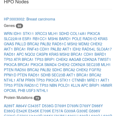
HPO Nodes
HP:0003002: Breast carcinoma
Genes
98
WRN
IDH1
STK11
XRCC3
MLH1
SDHD
COL14A1
PIK3CA
SLC22A18
ESR1
RB1CC1
MSH6
BARD1
POLE
RAD51D
KRAS
GNAS
PALLD
BRCA2
PALB2
RAD51C
MSH2
MDM2
CHEK2
AKT1
BRCA1
RNF43
CDH1
PALB2
AKT1
IDH2
RAD54L
SLC6A17
RAD51
APC
NQO2
CASP8
KRAS
MSH2
BRCA1
CDH1
BARD1
TP53
ATR
BRCA1
TP53
BRIP1
CHEK2
AAGAB
CDKN2A
TWIST1
PIK3CA
BRCA1
PIK3CA
SMAD4
CHEK2
CDKN2A
SEC23B
MLH1
PTEN
RAD50
BRCA2
PALB2
SDHC
BRCA2
CHEK2
FGFR2
PPM1D
PTEN
RAD51
SDHB
SEC23B
AKT1
BRCA1
BRCA2
NTHL1
ATM
PRKN
TP53
PIK3CA
STK11
CTNNB1
MRE11
AKT1
TP53
PTEN
RAD51C
TP53
NBN
POLD1
KLLN
APC
BRIP1
HMMR
OPCML
PHB
USF3
NTHL1
Protein Mutations
73
A289T
A864V
C3435T
D538G
D769H
D769N
D769Y
D988Y
E380Q
E542K
E545K
E709K
E757A
G309A
G309E
G598V
G776C
G776V
H1047R
I655V
I767M
L536H
L536P
L536Q
L536R