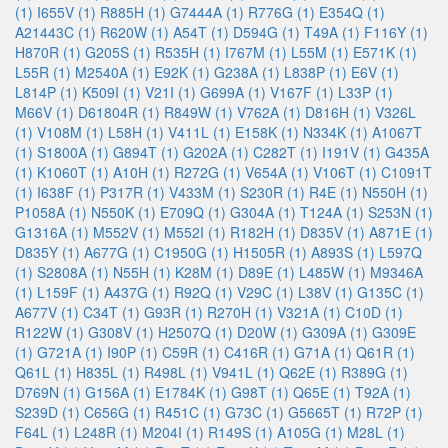
(1)
I655V (1)
R885H (1)
G7444A (1)
R776G (1)
E354Q (1)
A21443C (1)
R620W (1)
A54T (1)
D594G (1)
T49A (1)
F116Y (1)
H870R (1)
G205S (1)
R535H (1)
I767M (1)
L55M (1)
E571K (1)
L55R (1)
M2540A (1)
E92K (1)
G238A (1)
L838P (1)
E6V (1)
L814P (1)
K509I (1)
V21I (1)
G699A (1)
V167F (1)
L33P (1)
M66V (1)
D61804R (1)
R849W (1)
V762A (1)
D816H (1)
V326L
(1)
V108M (1)
L58H (1)
V411L (1)
E158K (1)
N334K (1)
A1067T
(1)
S1800A (1)
G894T (1)
G202A (1)
C282T (1)
I191V (1)
G435A
(1)
K1060T (1)
A10H (1)
R272G (1)
V654A (1)
V106T (1)
C1091T
(1)
I638F (1)
P317R (1)
V433M (1)
S230R (1)
R4E (1)
N550H (1)
P1058A (1)
N550K (1)
E709Q (1)
G304A (1)
T124A (1)
S253N (1)
G1316A (1)
M552V (1)
M552I (1)
R182H (1)
D835V (1)
A871E (1)
D835Y (1)
A677G (1)
C1950G (1)
H1505R (1)
A893S (1)
L597Q
(1)
S2808A (1)
N55H (1)
K28M (1)
D89E (1)
L485W (1)
M9346A
(1)
L159F (1)
A437G (1)
R92Q (1)
V29C (1)
L38V (1)
G135C (1)
A677V (1)
C34T (1)
G93R (1)
R270H (1)
V321A (1)
C10D (1)
R122W (1)
G308V (1)
H2507Q (1)
D20W (1)
G309A (1)
G309E
(1)
G721A (1)
I90P (1)
C59R (1)
C416R (1)
G71A (1)
Q61R (1)
Q61L (1)
H835L (1)
R498L (1)
V941L (1)
Q62E (1)
R389G (1)
D769N (1)
G156A (1)
E1784K (1)
G98T (1)
Q65E (1)
T92A (1)
S239D (1)
C656G (1)
R451C (1)
G73C (1)
G5665T (1)
R72P (1)
F64L (1)
L248R (1)
M204I (1)
R149S (1)
A105G (1)
M28L (1)