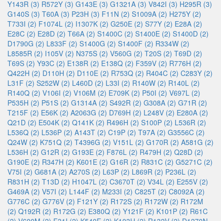
Y143R (3)
R572Y (3)
G143E (3)
G1321A (3)
V842I (3)
H295R (3)
G140S (3)
T60A (3)
P23H (3)
F11N (2)
S1009A (2)
H275Y (2)
T733I (2)
F1074L (2)
I1307K (2)
G250E (2)
S77Y (2)
E28A (2)
E28C (2)
E28D (2)
T66A (2)
S1400C (2)
S1400E (2)
S1400D (2)
D1790G (2)
L833F (2)
S1400G (2)
S1400F (2)
R334W (2)
L8585R (2)
I105V (2)
N375S (2)
V560G (2)
T20S (2)
T69D (2)
T69S (2)
Y93C (2)
E138R (2)
E138Q (2)
F359V (2)
R776H (2)
Q422H (2)
D110H (2)
D110E (2)
R753Q (2)
R404C (2)
C283Y (2)
L31F (2)
S252W (2)
L460D (2)
L33I (2)
R140W (2)
R140L (2)
R140Q (2)
V106I (2)
V106M (2)
E709K (2)
P50I (2)
V697L (2)
P535H (2)
P51S (2)
G1314A (2)
S492R (2)
G308A (2)
G71R (2)
T215F (2)
E56K (2)
A2063G (2)
D769H (2)
L248V (2)
E280A (2)
Q21D (2)
E504K (2)
Q141K (2)
R496H (2)
S100P (2)
L536R (2)
L536Q (2)
L536P (2)
A143T (2)
C19P (2)
T97A (2)
G3556C (2)
Q24W (2)
K751Q (2)
T4396G (2)
V151L (2)
G170R (2)
A581G (2)
L536H (2)
G12R (2)
G193E (2)
F876L (2)
R479H (2)
Q28D (2)
G190E (2)
R347H (2)
K601E (2)
G16R (2)
R831C (2)
G5271C (2)
V75I (2)
G681A (2)
A270S (2)
L63P (2)
L869R (2)
P236L (2)
R831H (2)
T13D (2)
H1047L (2)
C3670T (2)
V34L (2)
E255V (2)
G469A (2)
V57I (2)
L144F (2)
M233I (2)
C825T (2)
C8092A (2)
G776C (2)
G776V (2)
F121Y (2)
R172S (2)
R172W (2)
R172M
(2)
Q192R (2)
R172G (2)
E380Q (2)
Y121F (2)
K101P (2)
R61C