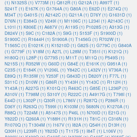
(1)
N1325S (1)
V773M (1)
Q812R (1)
G212A (1)
A997T (1)
S241T (1)
E167K (1)
G1764A (1)
G80A (1)
E62D (1)
E274Q (1)
M34T (1)
G401S (1)
A2142C (1)
G211A (1)
D76Y (1)
G1631D (1)
D76N (1)
E384G (1)
V249I (1)
M1106C (1)
L234I (1)
A2143C (1)
L101I (1)
K806E (1)
A687V (1)
A119S (1)
P1028S (1)
A313G (1)
D824V (1)
S9C (1)
C182A (1)
S9G (1)
S153F (1)
S1900D (1)
S1900C (1)
R1644H (1)
S1900A (1)
T1456G (1)
R702W (1)
T1565C (1)
E1021K (1)
K15210D (1)
G82S (1)
G779C (1)
G840A
(1)
G779F (1)
V18M (1)
A27L (1)
L28M (1)
T351I (1)
K121Q (1)
H180Q (1)
L28P (1)
G779S (1)
M11T (1)
M11Q (1)
P549S (1)
N215S (1)
R352W (1)
G60D (1)
G84E (1)
E161K (1)
G951A (1)
C23S (1)
E184K (1)
V1206L (1)
Y842C (1)
L432V (1)
V736A (1)
E89Q (1)
R135W (1)
Y253F (1)
G843D (1)
D820Y (1)
F77L (1)
S311C (1)
D10W (1)
G86R (1)
Y143H (1)
Y143C (1)
R112H (1)
Y143A (1)
A227G (1)
K101Q (1)
R463C (1)
G85E (1)
L236P (1)
A310V (1)
T798M (1)
S310Y (1)
R222C (1)
A4917G (1)
T798I (1)
E44D (1)
L302P (1)
Q30R (1)
L786V (1)
R287Q (1)
P286R (1)
D36Y (1)
R263Q (1)
T599I (1)
K103M (1)
S680N (1)
K1270A (1)
R88Q (1)
T224M (1)
A5147S (1)
P46L (1)
N700D (1)
E21G (1)
Y822D (1)
Q260A (1)
Y188H (1)
R131H (1)
T81C (1)
C316N (1)
R1070Q (1)
T1304M (1)
I167V (1)
I82A (1)
Q54H (1)
D13H (1)
Q30H (1)
L239R (1)
Y823D (1)
T117S (1)
I84T (1)
L106V (1)