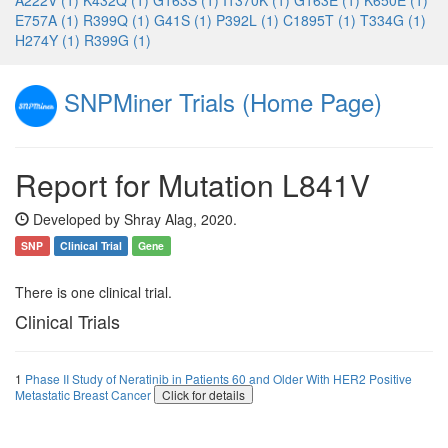
A222V (1)
K432Q (1)
G163S (1)
I1370K (1)
G163E (1)
K650E (1)
E757A (1)
R399Q (1)
G41S (1)
P392L (1)
C1895T (1)
T334G (1)
H274Y (1)
R399G (1)
SNPMiner Trials (Home Page)
Report for Mutation L841V
Developed by Shray Alag, 2020.
SNP
Clinical Trial
Gene
There is one clinical trial.
Clinical Trials
1
Phase II Study of Neratinib in Patients 60 and Older With HER2 Positive
Metastatic Breast Cancer
Click for details