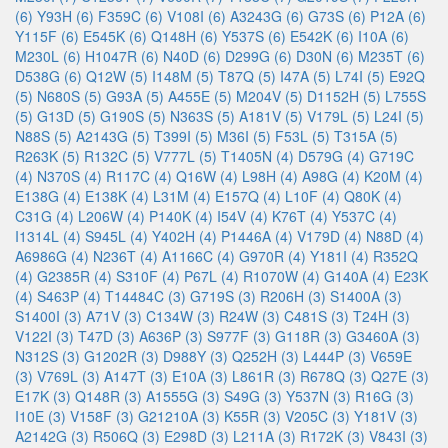
(6)
Y93H (6)
F359C (6)
V108I (6)
A3243G (6)
G73S (6)
P12A (6)
Y115F (6)
E545K (6)
Q148H (6)
Y537S (6)
E542K (6)
I10A (6)
M230L (6)
H1047R (6)
N40D (6)
D299G (6)
D30N (6)
M235T (6)
D538G (6)
Q12W (5)
I148M (5)
T87Q (5)
I47A (5)
L74I (5)
E92Q
(5)
N680S (5)
G93A (5)
A455E (5)
M204V (5)
D1152H (5)
L755S
(5)
G13D (5)
G190S (5)
N363S (5)
A181V (5)
V179L (5)
L24I (5)
N88S (5)
A2143G (5)
T399I (5)
M36I (5)
F53L (5)
T315A (5)
R263K (5)
R132C (5)
V777L (5)
T1405N (4)
D579G (4)
G719C
(4)
N370S (4)
R117C (4)
Q16W (4)
L98H (4)
A98G (4)
K20M (4)
E138G (4)
E138K (4)
L31M (4)
E157Q (4)
L10F (4)
Q80K (4)
C31G (4)
L206W (4)
P140K (4)
I54V (4)
K76T (4)
Y537C (4)
I1314L (4)
S945L (4)
Y402H (4)
P1446A (4)
V179D (4)
N88D (4)
A6986G (4)
N236T (4)
A1166C (4)
G970R (4)
Y181I (4)
R352Q
(4)
G2385R (4)
S310F (4)
P67L (4)
R1070W (4)
G140A (4)
E23K
(4)
S463P (4)
T14484C (3)
G719S (3)
R206H (3)
S1400A (3)
S1400I (3)
A71V (3)
C134W (3)
R24W (3)
C481S (3)
T24H (3)
V122I (3)
T47D (3)
A636P (3)
S977F (3)
G118R (3)
G3460A (3)
N312S (3)
G1202R (3)
D988Y (3)
Q252H (3)
L444P (3)
V659E
(3)
V769L (3)
A147T (3)
E10A (3)
L861R (3)
R678Q (3)
Q27E (3)
E17K (3)
Q148R (3)
A1555G (3)
S49G (3)
Y537N (3)
R16G (3)
I10E (3)
V158F (3)
G21210A (3)
K55R (3)
V205C (3)
Y181V (3)
A2142G (3)
R506Q (3)
E298D (3)
L211A (3)
R172K (3)
V843I (3)