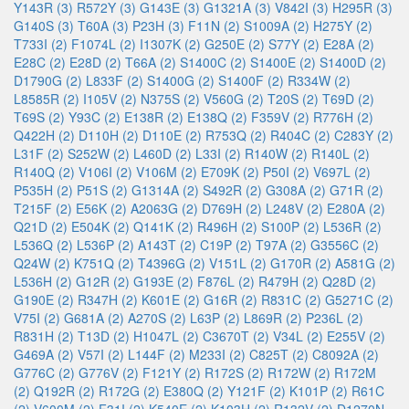
Y143R (3)
R572Y (3)
G143E (3)
G1321A (3)
V842I (3)
H295R (3)
G140S (3)
T60A (3)
P23H (3)
F11N (2)
S1009A (2)
H275Y (2)
T733I (2)
F1074L (2)
I1307K (2)
G250E (2)
S77Y (2)
E28A (2)
E28C (2)
E28D (2)
T66A (2)
S1400C (2)
S1400E (2)
S1400D (2)
D1790G (2)
L833F (2)
S1400G (2)
S1400F (2)
R334W (2)
L8585R (2)
I105V (2)
N375S (2)
V560G (2)
T20S (2)
T69D (2)
T69S (2)
Y93C (2)
E138R (2)
E138Q (2)
F359V (2)
R776H (2)
Q422H (2)
D110H (2)
D110E (2)
R753Q (2)
R404C (2)
C283Y (2)
L31F (2)
S252W (2)
L460D (2)
L33I (2)
R140W (2)
R140L (2)
R140Q (2)
V106I (2)
V106M (2)
E709K (2)
P50I (2)
V697L (2)
P535H (2)
P51S (2)
G1314A (2)
S492R (2)
G308A (2)
G71R (2)
T215F (2)
E56K (2)
A2063G (2)
D769H (2)
L248V (2)
E280A (2)
Q21D (2)
E504K (2)
Q141K (2)
R496H (2)
S100P (2)
L536R (2)
L536Q (2)
L536P (2)
A143T (2)
C19P (2)
T97A (2)
G3556C (2)
Q24W (2)
K751Q (2)
T4396G (2)
V151L (2)
G170R (2)
A581G (2)
L536H (2)
G12R (2)
G193E (2)
F876L (2)
R479H (2)
Q28D (2)
G190E (2)
R347H (2)
K601E (2)
G16R (2)
R831C (2)
G5271C (2)
V75I (2)
G681A (2)
A270S (2)
L63P (2)
L869R (2)
P236L (2)
R831H (2)
T13D (2)
H1047L (2)
C3670T (2)
V34L (2)
E255V (2)
G469A (2)
V57I (2)
L144F (2)
M233I (2)
C825T (2)
C8092A (2)
G776C (2)
G776V (2)
F121Y (2)
R172S (2)
R172W (2)
R172M
(2)
Q192R (2)
R172G (2)
E380Q (2)
Y121F (2)
K101P (2)
R61C