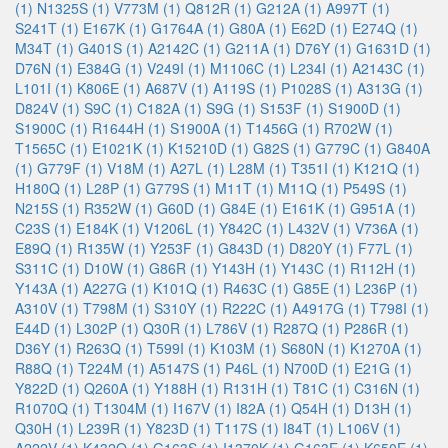
(1)
N1325S (1)
V773M (1)
Q812R (1)
G212A (1)
A997T (1)
S241T (1)
E167K (1)
G1764A (1)
G80A (1)
E62D (1)
E274Q (1)
M34T (1)
G401S (1)
A2142C (1)
G211A (1)
D76Y (1)
G1631D (1)
D76N (1)
E384G (1)
V249I (1)
M1106C (1)
L234I (1)
A2143C (1)
L101I (1)
K806E (1)
A687V (1)
A119S (1)
P1028S (1)
A313G (1)
D824V (1)
S9C (1)
C182A (1)
S9G (1)
S153F (1)
S1900D (1)
S1900C (1)
R1644H (1)
S1900A (1)
T1456G (1)
R702W (1)
T1565C (1)
E1021K (1)
K15210D (1)
G82S (1)
G779C (1)
G840A
(1)
G779F (1)
V18M (1)
A27L (1)
L28M (1)
T351I (1)
K121Q (1)
H180Q (1)
L28P (1)
G779S (1)
M11T (1)
M11Q (1)
P549S (1)
N215S (1)
R352W (1)
G60D (1)
G84E (1)
E161K (1)
G951A (1)
C23S (1)
E184K (1)
V1206L (1)
Y842C (1)
L432V (1)
V736A (1)
E89Q (1)
R135W (1)
Y253F (1)
G843D (1)
D820Y (1)
F77L (1)
S311C (1)
D10W (1)
G86R (1)
Y143H (1)
Y143C (1)
R112H (1)
Y143A (1)
A227G (1)
K101Q (1)
R463C (1)
G85E (1)
L236P (1)
A310V (1)
T798M (1)
S310Y (1)
R222C (1)
A4917G (1)
T798I (1)
E44D (1)
L302P (1)
Q30R (1)
L786V (1)
R287Q (1)
P286R (1)
D36Y (1)
R263Q (1)
T599I (1)
K103M (1)
S680N (1)
K1270A (1)
R88Q (1)
T224M (1)
A5147S (1)
P46L (1)
N700D (1)
E21G (1)
Y822D (1)
Q260A (1)
Y188H (1)
R131H (1)
T81C (1)
C316N (1)
R1070Q (1)
T1304M (1)
I167V (1)
I82A (1)
Q54H (1)
D13H (1)
Q30H (1)
L239R (1)
Y823D (1)
T117S (1)
I84T (1)
L106V (1)