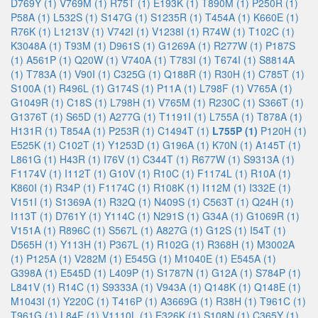
D769Y (1)
V769M (1)
R75T (1)
E193K (1)
T890M (1)
P250R (1)
P58A (1)
L532S (1)
S147G (1)
S1235R (1)
T454A (1)
K660E (1)
R76K (1)
L1213V (1)
V742I (1)
V1238I (1)
R74W (1)
T102C (1)
K3048A (1)
T93M (1)
D961S (1)
G1269A (1)
R277W (1)
P187S
(1)
A561P (1)
Q20W (1)
V740A (1)
T783I (1)
T674I (1)
S8814A
(1)
T783A (1)
V90I (1)
C325G (1)
Q188R (1)
R30H (1)
C785T (1)
S100A (1)
R496L (1)
G174S (1)
P11A (1)
L798F (1)
V765A (1)
G1049R (1)
C18S (1)
L798H (1)
V765M (1)
R230C (1)
S366T (1)
G1376T (1)
S65D (1)
A277G (1)
T1191I (1)
L755A (1)
T878A (1)
H131R (1)
T854A (1)
P253R (1)
C1494T (1)
L755P (1)
P120H (1)
E525K (1)
C102T (1)
Y1253D (1)
G196A (1)
K70N (1)
A145T (1)
L861G (1)
H43R (1)
I76V (1)
C344T (1)
R677W (1)
S9313A (1)
F1174V (1)
I112T (1)
G10V (1)
R10C (1)
F1174L (1)
R10A (1)
K860I (1)
R34P (1)
F1174C (1)
R108K (1)
I112M (1)
I332E (1)
V151I (1)
S1369A (1)
R32Q (1)
N409S (1)
C563T (1)
Q24H (1)
I113T (1)
D761Y (1)
Y114C (1)
N291S (1)
G34A (1)
G1069R (1)
V151A (1)
R896C (1)
S567L (1)
A827G (1)
G12S (1)
I54T (1)
D565H (1)
Y113H (1)
P367L (1)
R102G (1)
R368H (1)
M3002A
(1)
P125A (1)
V282M (1)
E545G (1)
M1040E (1)
E545A (1)
G398A (1)
E545D (1)
L409P (1)
S1787N (1)
G12A (1)
S784P (1)
L841V (1)
R14C (1)
S9333A (1)
V943A (1)
Q148K (1)
Q148E (1)
M1043I (1)
Y220C (1)
T416P (1)
A3669G (1)
R38H (1)
T961C (1)
T961G (1)
L84F (1)
V1110L (1)
E326K (1)
S108N (1)
C365Y (1)