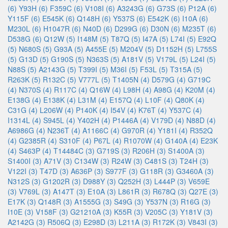
(6)
Y93H (6)
F359C (6)
V108I (6)
A3243G (6)
G73S (6)
P12A (6)
Y115F (6)
E545K (6)
Q148H (6)
Y537S (6)
E542K (6)
I10A (6)
M230L (6)
H1047R (6)
N40D (6)
D299G (6)
D30N (6)
M235T (6)
D538G (6)
Q12W (5)
I148M (5)
T87Q (5)
I47A (5)
L74I (5)
E92Q
(5)
N680S (5)
G93A (5)
A455E (5)
M204V (5)
D1152H (5)
L755S
(5)
G13D (5)
G190S (5)
N363S (5)
A181V (5)
V179L (5)
L24I (5)
N88S (5)
A2143G (5)
T399I (5)
M36I (5)
F53L (5)
T315A (5)
R263K (5)
R132C (5)
V777L (5)
T1405N (4)
D579G (4)
G719C
(4)
N370S (4)
R117C (4)
Q16W (4)
L98H (4)
A98G (4)
K20M (4)
E138G (4)
E138K (4)
L31M (4)
E157Q (4)
L10F (4)
Q80K (4)
C31G (4)
L206W (4)
P140K (4)
I54V (4)
K76T (4)
Y537C (4)
I1314L (4)
S945L (4)
Y402H (4)
P1446A (4)
V179D (4)
N88D (4)
A6986G (4)
N236T (4)
A1166C (4)
G970R (4)
Y181I (4)
R352Q
(4)
G2385R (4)
S310F (4)
P67L (4)
R1070W (4)
G140A (4)
E23K
(4)
S463P (4)
T14484C (3)
G719S (3)
R206H (3)
S1400A (3)
S1400I (3)
A71V (3)
C134W (3)
R24W (3)
C481S (3)
T24H (3)
V122I (3)
T47D (3)
A636P (3)
S977F (3)
G118R (3)
G3460A (3)
N312S (3)
G1202R (3)
D988Y (3)
Q252H (3)
L444P (3)
V659E
(3)
V769L (3)
A147T (3)
E10A (3)
L861R (3)
R678Q (3)
Q27E (3)
E17K (3)
Q148R (3)
A1555G (3)
S49G (3)
Y537N (3)
R16G (3)
I10E (3)
V158F (3)
G21210A (3)
K55R (3)
V205C (3)
Y181V (3)
A2142G (3)
R506Q (3)
E298D (3)
L211A (3)
R172K (3)
V843I (3)