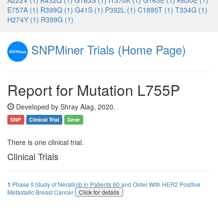
A222V (1)
K432Q (1)
G163S (1)
I1370K (1)
G163E (1)
K650E (1)
E757A (1)
R399Q (1)
G41S (1)
P392L (1)
C1895T (1)
T334G (1)
H274Y (1)
R399G (1)
SNPMiner Trials (Home Page)
Report for Mutation L755P
Developed by Shray Alag, 2020.
SNP
Clinical Trial
Gene
There is one clinical trial.
Clinical Trials
1
Phase II Study of Neratinib in Patients 60 and Older With HER2 Positive
Metastatic Breast Cancer
Click for details