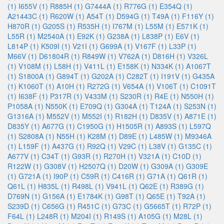
(1)
I655V (1)
R885H (1)
G7444A (1)
R776G (1)
E354Q (1)
A21443C (1)
R620W (1)
A54T (1)
D594G (1)
T49A (1)
F116Y (1)
H870R (1)
G205S (1)
R535H (1)
I767M (1)
L55M (1)
E571K (1)
L55R (1)
M2540A (1)
E92K (1)
G238A (1)
L838P (1)
E6V (1)
L814P (1)
K509I (1)
V21I (1)
G699A (1)
V167F (1)
L33P (1)
M66V (1)
D61804R (1)
R849W (1)
V762A (1)
D816H (1)
V326L
(1)
V108M (1)
L58H (1)
V411L (1)
E158K (1)
N334K (1)
A1067T
(1)
S1800A (1)
G894T (1)
G202A (1)
C282T (1)
I191V (1)
G435A
(1)
K1060T (1)
A10H (1)
R272G (1)
V654A (1)
V106T (1)
C1091T
(1)
I638F (1)
P317R (1)
V433M (1)
S230R (1)
R4E (1)
N550H (1)
P1058A (1)
N550K (1)
E709Q (1)
G304A (1)
T124A (1)
S253N (1)
G1316A (1)
M552V (1)
M552I (1)
R182H (1)
D835V (1)
A871E (1)
D835Y (1)
A677G (1)
C1950G (1)
H1505R (1)
A893S (1)
L597Q
(1)
S2808A (1)
N55H (1)
K28M (1)
D89E (1)
L485W (1)
M9346A
(1)
L159F (1)
A437G (1)
R92Q (1)
V29C (1)
L38V (1)
G135C (1)
A677V (1)
C34T (1)
G93R (1)
R270H (1)
V321A (1)
C10D (1)
R122W (1)
G308V (1)
H2507Q (1)
D20W (1)
G309A (1)
G309E
(1)
G721A (1)
I90P (1)
C59R (1)
C416R (1)
G71A (1)
Q61R (1)
Q61L (1)
H835L (1)
R498L (1)
V941L (1)
Q62E (1)
R389G (1)
D769N (1)
G156A (1)
E1784K (1)
G98T (1)
Q65E (1)
T92A (1)
S239D (1)
C656G (1)
R451C (1)
G73C (1)
G5665T (1)
R72P (1)
F64L (1)
L248R (1)
M204I (1)
R149S (1)
A105G (1)
M28L (1)