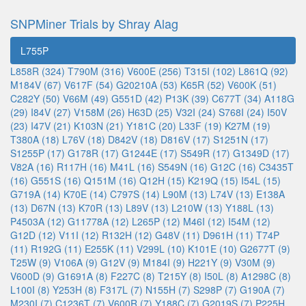
SNPMiner Trials by Shray Alag
L755P
L858R (324)
T790M (316)
V600E (256)
T315I (102)
L861Q (92)
M184V (67)
V617F (54)
G20210A (53)
K65R (52)
V600K (51)
C282Y (50)
V66M (49)
G551D (42)
P13K (39)
C677T (34)
A118G
(29)
I84V (27)
V158M (26)
H63D (25)
V32I (24)
S768I (24)
I50V
(23)
I47V (21)
K103N (21)
Y181C (20)
L33F (19)
K27M (19)
T380A (18)
L76V (18)
D842V (18)
D816V (17)
S1251N (17)
S1255P (17)
G178R (17)
G1244E (17)
S549R (17)
G1349D (17)
V82A (16)
R117H (16)
M41L (16)
S549N (16)
G12C (16)
C3435T
(16)
G551S (16)
Q151M (16)
Q12H (15)
K219Q (15)
I54L (15)
G719A (14)
K70E (14)
C797S (14)
L90M (13)
L74V (13)
E138A
(13)
D67N (13)
K70R (13)
L89V (13)
L210W (13)
Y188L (13)
P4503A (12)
G11778A (12)
L265P (12)
M46I (12)
I54M (12)
G12D (12)
V11I (12)
R132H (12)
G48V (11)
D961H (11)
T74P
(11)
R192G (11)
E255K (11)
V299L (10)
K101E (10)
G2677T (9)
T25W (9)
V106A (9)
G12V (9)
M184I (9)
H221Y (9)
V30M (9)
V600D (9)
G1691A (8)
F227C (8)
T215Y (8)
I50L (8)
A1298C (8)
L100I (8)
Y253H (8)
F317L (7)
N155H (7)
S298P (7)
G190A (7)
M230I (7)
C1236T (7)
V600R (7)
Y188C (7)
G2019S (7)
P225H