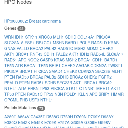
HPO Nodes
HP:0003002: Breast carcinoma
Genes
98
WRN
IDH1
STK11
XRCC3
MLH1
SDHD
COL14A1
PIK3CA
SLC22A18
ESR1
RB1CC1
MSH6
BARD1
POLE
RAD51D
KRAS
GNAS
PALLD
BRCA2
PALB2
RAD51C
MSH2
MDM2
CHEK2
AKT1
BRCA1
RNF43
CDH1
PALB2
AKT1
IDH2
RAD54L
SLC6A17
RAD51
APC
NQO2
CASP8
KRAS
MSH2
BRCA1
CDH1
BARD1
TP53
ATR
BRCA1
TP53
BRIP1
CHEK2
AAGAB
CDKN2A
TWIST1
PIK3CA
BRCA1
PIK3CA
SMAD4
CHEK2
CDKN2A
SEC23B
MLH1
PTEN
RAD50
BRCA2
PALB2
SDHC
BRCA2
CHEK2
FGFR2
PPM1D
PTEN
RAD51
SDHB
SEC23B
AKT1
BRCA1
BRCA2
NTHL1
ATM
PRKN
TP53
PIK3CA
STK11
CTNNB1
MRE11
AKT1
TP53
PTEN
RAD51C
TP53
NBN
POLD1
KLLN
APC
BRIP1
HMMR
OPCML
PHB
USF3
NTHL1
Protein Mutations
73
A289T
A864V
C3435T
D538G
D769H
D769N
D769Y
D988Y
E380Q
E542K
E545K
E709K
E757A
G309A
G309E
G598V
G776C
G776V
H1047R
I655V
I767M
L536H
L536P
L536Q
L536R