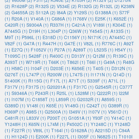
(2)
V600M (2)
F31I (2)
K540E (2)
K103H (2)
R132V (2)
D1270N
(2)
R1628P (2)
R132S (2)
V534E (2)
R132G (2)
R132L (2)
K238N
(2)
G4655A (2)
S112A (2)
I84A (2)
Y129S (1)
G1388A (1)
S77F
(1)
R20A (1)
V140A (1)
C686A (1)
I1768V (1)
E25K (1)
K652E (1)
C420R (1)
S9304A (1)
R337H (1)
C421A (1)
V189I (1)
K304E (1)
A7445G (1)
D19H (1)
L304P (1)
Q36W (1)
Y454S (1)
A133S (1)
M9T (1)
P596L (1)
E318D (1)
C1156Y (1)
N171K (1)
A7445C (1)
V82F (1)
G47A (1)
R447H (1)
G47E (1)
V82L (1)
R776C (1)
A92T
(1)
E27Q (1)
F1052V (1)
P27A (1)
A289T (1)
L523S (1)
H54Y (1)
T1095C (1)
S428F (1)
R400C (1)
D313Y (1)
Q12M (1)
R139C (1)
A393T (1)
W719R (1)
T66K (1)
T862I (1)
T66I (1)
G49A (1)
R48G
(1)
H58C (1)
I104F (1)
D203E (1)
K656E (1)
T40S (1)
D312N (1)
G276T (1)
L747P (1)
R200W (1)
L747S (1)
I1171N (1)
Q14D (1)
S1400K (1)
R115G (1)
F17L (1)
A71T (1)
S339F (1)
A71L (1)
F317V (1)
F317S (1)
G20201A (1)
F317C (1)
G2545R (1)
C377T
(1)
S9346A (1)
P243R (1)
R25L (1)
L528M (1)
Q222R (1)
I22M
(1)
I107M (1)
C1858T (1)
L859R (1)
G2032R (1)
A859S (1)
G389D (1)
V148I (1)
K65E (1)
V148G (1)
C242T (1)
G389R (1)
H369P (1)
A98S (1)
G2500A (1)
I349V (1)
I107V (1)
V561D (1)
C481R (1)
L833V (1)
P200T (1)
G1051A (1)
Y93F (1)
Y414C (1)
Y1248H (1)
K65N (1)
L74M (1)
P4502C (1)
Y1248C (1)
Y1248D
(1)
F227R (1)
V89L (1)
T164I (1)
G1628A (1)
A2215D (1)
C94A
(1)
H1124D (1)
E200K (1)
F227L (1)
I305F (1)
N682S (1)
T1010I