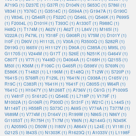
A719G (1)
D237E (1)
G37R (1)
D104N (1)
S653C (1)
S786I (1)
V834I (1)
Y376C (1)
G3514C (1)
G594A (1)
G1947A (1)
G190C
(1)
V834L (1)
Q546R (1)
F522C (1)
Q546L (1)
Q546K (1)
P699S
(1)
F2004L (1)
D101H (1)
T393C (1)
A1330T (1)
R988C (1)
H48Q (1)
T174M (1)
A62V (1)
A62T (1)
L84V (1)
M165I (1)
V222A (1)
P479L (1)
Y318F (1)
G908R (1)
V75M (1)
D101Y (1)
I10F (1)
D90V (1)
H1112L (1)
V30A (1)
R3500Q (1)
S282R (1)
D919G (1)
I665V (1)
H1112Y (1)
D90A (1)
C385A (1)
M95L (1)
G1170S (1)
V244M (1)
G17T (1)
S26E (1)
N251K (1)
G464V (1)
C807T (1)
V77I (1)
Y449D (1)
D4064A (1)
C168H (1)
Q215S (1)
M50I (1)
K56M (1)
F106C (1)
G465R (1)
G598V (1)
S769N (1)
E586K (1)
T1482I (1)
L1196M (1)
E148Q (1)
T12W (1)
S720P (1)
Y641S (1)
S768R (1)
F129L (1)
Y641N (1)
C938A (1)
C165V (1)
R19C (1)
C383R (1)
Y641H (1)
Y641F (1)
C805S (1)
W64R (1)
Y641C (1)
H1047Y (1)
M1268T (1)
A736V (1)
C61G (1)
P1009S
(1)
V481F (1)
S1612C (1)
Q546E (1)
L718P (1)
V179F (1)
M1002A (1)
G106R (1)
P300D (1)
S131F (1)
W21C (1)
L144S (1)
M1149T (1)
H558R (1)
S373C (1)
A69S (1)
V774A (1)
T377M (1)
V689M (1)
V774M (1)
D164V (1)
R199W (1)
N86S (1)
N86Y (1)
G11053T (1)
R175H (1)
T17M (1)
Y86N (1)
A2144G (1)
N345K
(1)
A2059G (1)
D50W (1)
I180V (1)
A864V (1)
L24E (1)
V118I (1)
G212S (1)
I843S (1)
N1303K (1)
R1623Q (1)
A1033V (1)
L1198F