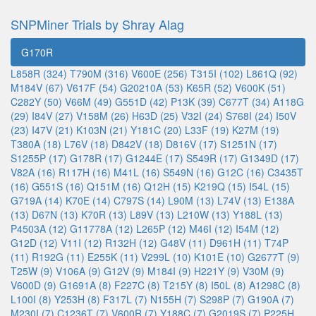
SNPMiner Trials by Shray Alag
G170R
L858R (324)
T790M (316)
V600E (256)
T315I (102)
L861Q (92)
M184V (67)
V617F (54)
G20210A (53)
K65R (52)
V600K (51)
C282Y (50)
V66M (49)
G551D (42)
P13K (39)
C677T (34)
A118G
(29)
I84V (27)
V158M (26)
H63D (25)
V32I (24)
S768I (24)
I50V
(23)
I47V (21)
K103N (21)
Y181C (20)
L33F (19)
K27M (19)
T380A (18)
L76V (18)
D842V (18)
D816V (17)
S1251N (17)
S1255P (17)
G178R (17)
G1244E (17)
S549R (17)
G1349D (17)
V82A (16)
R117H (16)
M41L (16)
S549N (16)
G12C (16)
C3435T
(16)
G551S (16)
Q151M (16)
Q12H (15)
K219Q (15)
I54L (15)
G719A (14)
K70E (14)
C797S (14)
L90M (13)
L74V (13)
E138A
(13)
D67N (13)
K70R (13)
L89V (13)
L210W (13)
Y188L (13)
P4503A (12)
G11778A (12)
L265P (12)
M46I (12)
I54M (12)
G12D (12)
V11I (12)
R132H (12)
G48V (11)
D961H (11)
T74P
(11)
R192G (11)
E255K (11)
V299L (10)
K101E (10)
G2677T (9)
T25W (9)
V106A (9)
G12V (9)
M184I (9)
H221Y (9)
V30M (9)
V600D (9)
G1691A (8)
F227C (8)
T215Y (8)
I50L (8)
A1298C (8)
L100I (8)
Y253H (8)
F317L (7)
N155H (7)
S298P (7)
G190A (7)
M230I (7)
C1236T (7)
V600R (7)
Y188C (7)
G2019S (7)
P225H