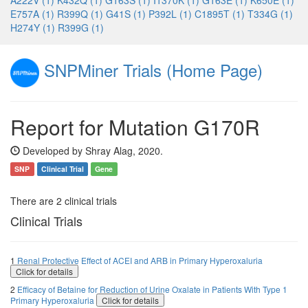
A222V (1)
K432Q (1)
G163S (1)
I1370K (1)
G163E (1)
K650E (1)
E757A (1)
R399Q (1)
G41S (1)
P392L (1)
C1895T (1)
T334G (1)
H274Y (1)
R399G (1)
SNPMiner Trials (Home Page)
Report for Mutation G170R
Developed by Shray Alag, 2020.
SNP
Clinical Trial
Gene
There are 2 clinical trials
Clinical Trials
1
Renal Protective Effect of ACEI and ARB in Primary Hyperoxaluria
Click for details
2
Efficacy of Betaine for Reduction of Urine Oxalate in Patients With Type 1
Primary Hyperoxaluria
Click for details