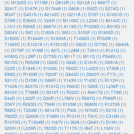
(1)
N1325S (1)
V773M (1)
Q812R (1)
G212A (1)
A997T (1)
S241T (1)
E167K (1)
G1764A (1)
G80A (1)
E62D (1)
E274Q (1)
M34T (1)
G401S (1)
A2142C (1)
G211A (1)
D76Y (1)
G1631D (1)
D76N (1)
E384G (1)
V249I (1)
M1106C (1)
L234I (1)
A2143C (1)
L101I (1)
K806E (1)
A687V (1)
A119S (1)
P1028S (1)
A313G (1)
D824V (1)
S9C (1)
C182A (1)
S9G (1)
S153F (1)
S1900D (1)
S1900C (1)
R1644H (1)
S1900A (1)
T1456G (1)
R702W (1)
T1565C (1)
E1021K (1)
K15210D (1)
G82S (1)
G779C (1)
G840A
(1)
G779F (1)
V18M (1)
A27L (1)
L28M (1)
T351I (1)
K121Q (1)
H180Q (1)
L28P (1)
G779S (1)
M11T (1)
M11Q (1)
P549S (1)
N215S (1)
R352W (1)
G60D (1)
G84E (1)
E161K (1)
G951A (1)
C23S (1)
E184K (1)
V1206L (1)
Y842C (1)
L432V (1)
V736A (1)
E89Q (1)
R135W (1)
Y253F (1)
G843D (1)
D820Y (1)
F77L (1)
S311C (1)
D10W (1)
G86R (1)
Y143H (1)
Y143C (1)
R112H (1)
Y143A (1)
A227G (1)
K101Q (1)
R463C (1)
G85E (1)
L236P (1)
A310V (1)
T798M (1)
S310Y (1)
R222C (1)
A4917G (1)
T798I (1)
E44D (1)
L302P (1)
Q30R (1)
L786V (1)
R287Q (1)
P286R (1)
D36Y (1)
R263Q (1)
T599I (1)
K103M (1)
S680N (1)
K1270A (1)
R88Q (1)
T224M (1)
A5147S (1)
P46L (1)
N700D (1)
E21G (1)
Y822D (1)
Q260A (1)
Y188H (1)
R131H (1)
T81C (1)
C316N (1)
R1070Q (1)
T1304M (1)
I167V (1)
I82A (1)
Q54H (1)
D13H (1)
Q30H (1)
L239R (1)
Y823D (1)
T117S (1)
I84T (1)
L106V (1)