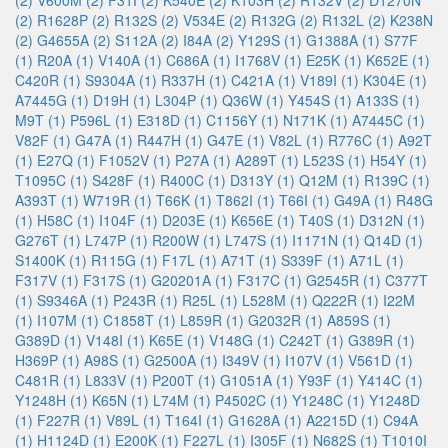
(2)
V600M (2)
F31I (2)
K540E (2)
K103H (2)
R132V (2)
D1270N
(2)
R1628P (2)
R132S (2)
V534E (2)
R132G (2)
R132L (2)
K238N
(2)
G4655A (2)
S112A (2)
I84A (2)
Y129S (1)
G1388A (1)
S77F
(1)
R20A (1)
V140A (1)
C686A (1)
I1768V (1)
E25K (1)
K652E (1)
C420R (1)
S9304A (1)
R337H (1)
C421A (1)
V189I (1)
K304E (1)
A7445G (1)
D19H (1)
L304P (1)
Q36W (1)
Y454S (1)
A133S (1)
M9T (1)
P596L (1)
E318D (1)
C1156Y (1)
N171K (1)
A7445C (1)
V82F (1)
G47A (1)
R447H (1)
G47E (1)
V82L (1)
R776C (1)
A92T
(1)
E27Q (1)
F1052V (1)
P27A (1)
A289T (1)
L523S (1)
H54Y (1)
T1095C (1)
S428F (1)
R400C (1)
D313Y (1)
Q12M (1)
R139C (1)
A393T (1)
W719R (1)
T66K (1)
T862I (1)
T66I (1)
G49A (1)
R48G
(1)
H58C (1)
I104F (1)
D203E (1)
K656E (1)
T40S (1)
D312N (1)
G276T (1)
L747P (1)
R200W (1)
L747S (1)
I1171N (1)
Q14D (1)
S1400K (1)
R115G (1)
F17L (1)
A71T (1)
S339F (1)
A71L (1)
F317V (1)
F317S (1)
G20201A (1)
F317C (1)
G2545R (1)
C377T
(1)
S9346A (1)
P243R (1)
R25L (1)
L528M (1)
Q222R (1)
I22M
(1)
I107M (1)
C1858T (1)
L859R (1)
G2032R (1)
A859S (1)
G389D (1)
V148I (1)
K65E (1)
V148G (1)
C242T (1)
G389R (1)
H369P (1)
A98S (1)
G2500A (1)
I349V (1)
I107V (1)
V561D (1)
C481R (1)
L833V (1)
P200T (1)
G1051A (1)
Y93F (1)
Y414C (1)
Y1248H (1)
K65N (1)
L74M (1)
P4502C (1)
Y1248C (1)
Y1248D
(1)
F227R (1)
V89L (1)
T164I (1)
G1628A (1)
A2215D (1)
C94A
(1)
H1124D (1)
E200K (1)
F227L (1)
I305F (1)
N682S (1)
T1010I