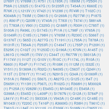
D769Y (1)
V769M (1)
R75T (1)
E193K (1)
T890M (1)
P250R (1)
P58A (1)
L532S (1)
S147G (1)
S1235R (1)
T454A (1)
K660E (1)
R76K (1)
L1213V (1)
V742I (1)
V1238I (1)
R74W (1)
T102C (1)
K3048A (1)
T93M (1)
D961S (1)
G1269A (1)
R277W (1)
P187S
(1)
A561P (1)
Q20W (1)
V740A (1)
T783I (1)
T674I (1)
S8814A
(1)
T783A (1)
V90I (1)
C325G (1)
Q188R (1)
R30H (1)
C785T (1)
S100A (1)
R496L (1)
G174S (1)
P11A (1)
L798F (1)
V765A (1)
G1049R (1)
C18S (1)
L798H (1)
V765M (1)
R230C (1)
S366T (1)
G1376T (1)
S65D (1)
A277G (1)
T1191I (1)
L755A (1)
T878A (1)
H131R (1)
T854A (1)
P253R (1)
C1494T (1)
L755P (1)
P120H (1)
E525K (1)
C102T (1)
Y1253D (1)
G196A (1)
K70N (1)
A145T (1)
L861G (1)
H43R (1)
I76V (1)
C344T (1)
R677W (1)
S9313A (1)
F1174V (1)
I112T (1)
G10V (1)
R10C (1)
F1174L (1)
R10A (1)
K860I (1)
R34P (1)
F1174C (1)
R108K (1)
I112M (1)
I332E (1)
V151I (1)
S1369A (1)
R32Q (1)
N409S (1)
C563T (1)
Q24H (1)
I113T (1)
D761Y (1)
Y114C (1)
N291S (1)
G34A (1)
G1069R (1)
V151A (1)
R896C (1)
S567L (1)
A827G (1)
G12S (1)
I54T (1)
D565H (1)
Y113H (1)
P367L (1)
R102G (1)
R368H (1)
M3002A
(1)
P125A (1)
V282M (1)
E545G (1)
M1040E (1)
E545A (1)
G398A (1)
E545D (1)
L409P (1)
S1787N (1)
G12A (1)
S784P (1)
L841V (1)
R14C (1)
S9333A (1)
V943A (1)
Q148K (1)
Q148E (1)
M1043I (1)
Y220C (1)
T416P (1)
A3669G (1)
R38H (1)
T961C (1)
T961G (1)
L84F (1)
V1110L (1)
E326K (1)
S108N (1)
C365Y (1)