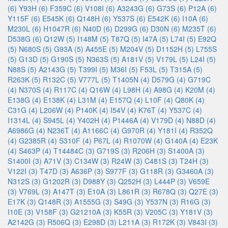
(6)
Y93H (6)
F359C (6)
V108I (6)
A3243G (6)
G73S (6)
P12A (6)
Y115F (6)
E545K (6)
Q148H (6)
Y537S (6)
E542K (6)
I10A (6)
M230L (6)
H1047R (6)
N40D (6)
D299G (6)
D30N (6)
M235T (6)
D538G (6)
Q12W (5)
I148M (5)
T87Q (5)
I47A (5)
L74I (5)
E92Q
(5)
N680S (5)
G93A (5)
A455E (5)
M204V (5)
D1152H (5)
L755S
(5)
G13D (5)
G190S (5)
N363S (5)
A181V (5)
V179L (5)
L24I (5)
N88S (5)
A2143G (5)
T399I (5)
M36I (5)
F53L (5)
T315A (5)
R263K (5)
R132C (5)
V777L (5)
T1405N (4)
D579G (4)
G719C
(4)
N370S (4)
R117C (4)
Q16W (4)
L98H (4)
A98G (4)
K20M (4)
E138G (4)
E138K (4)
L31M (4)
E157Q (4)
L10F (4)
Q80K (4)
C31G (4)
L206W (4)
P140K (4)
I54V (4)
K76T (4)
Y537C (4)
I1314L (4)
S945L (4)
Y402H (4)
P1446A (4)
V179D (4)
N88D (4)
A6986G (4)
N236T (4)
A1166C (4)
G970R (4)
Y181I (4)
R352Q
(4)
G2385R (4)
S310F (4)
P67L (4)
R1070W (4)
G140A (4)
E23K
(4)
S463P (4)
T14484C (3)
G719S (3)
R206H (3)
S1400A (3)
S1400I (3)
A71V (3)
C134W (3)
R24W (3)
C481S (3)
T24H (3)
V122I (3)
T47D (3)
A636P (3)
S977F (3)
G118R (3)
G3460A (3)
N312S (3)
G1202R (3)
D988Y (3)
Q252H (3)
L444P (3)
V659E
(3)
V769L (3)
A147T (3)
E10A (3)
L861R (3)
R678Q (3)
Q27E (3)
E17K (3)
Q148R (3)
A1555G (3)
S49G (3)
Y537N (3)
R16G (3)
I10E (3)
V158F (3)
G21210A (3)
K55R (3)
V205C (3)
Y181V (3)
A2142G (3)
R506Q (3)
E298D (3)
L211A (3)
R172K (3)
V843I (3)