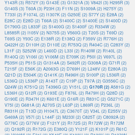
Y143R (3)
R572Y (3)
G143E (3)
G1321A (3)
V842I (3)
H295R (3)
G140S (3)
T60A (3)
P23H (3)
F11N (2)
S1009A (2)
H275Y (2)
T733I (2)
F1074L (2)
I1307K (2)
G250E (2)
S77Y (2)
E28A (2)
E28C (2)
E28D (2)
T66A (2)
S1400C (2)
S1400E (2)
S1400D (2)
D1790G (2)
L833F (2)
S1400G (2)
S1400F (2)
R334W (2)
L8585R (2)
I105V (2)
N375S (2)
V560G (2)
T20S (2)
T69D (2)
T69S (2)
Y93C (2)
E138R (2)
E138Q (2)
F359V (2)
R776H (2)
Q422H (2)
D110H (2)
D110E (2)
R753Q (2)
R404C (2)
C283Y (2)
L31F (2)
S252W (2)
L460D (2)
L33I (2)
R140W (2)
R140L (2)
R140Q (2)
V106I (2)
V106M (2)
E709K (2)
P50I (2)
V697L (2)
P535H (2)
P51S (2)
G1314A (2)
S492R (2)
G308A (2)
G71R (2)
T215F (2)
E56K (2)
A2063G (2)
D769H (2)
L248V (2)
E280A (2)
Q21D (2)
E504K (2)
Q141K (2)
R496H (2)
S100P (2)
L536R (2)
L536Q (2)
L536P (2)
A143T (2)
C19P (2)
T97A (2)
G3556C (2)
Q24W (2)
K751Q (2)
T4396G (2)
V151L (2)
G170R (2)
A581G (2)
L536H (2)
G12R (2)
G193E (2)
F876L (2)
R479H (2)
Q28D (2)
G190E (2)
R347H (2)
K601E (2)
G16R (2)
R831C (2)
G5271C (2)
V75I (2)
G681A (2)
A270S (2)
L63P (2)
L869R (2)
P236L (2)
R831H (2)
T13D (2)
H1047L (2)
C3670T (2)
V34L (2)
E255V (2)
G469A (2)
V57I (2)
L144F (2)
M233I (2)
C825T (2)
C8092A (2)
G776C (2)
G776V (2)
F121Y (2)
R172S (2)
R172W (2)
R172M
(2)
Q192R (2)
R172G (2)
E380Q (2)
Y121F (2)
K101P (2)
R61C