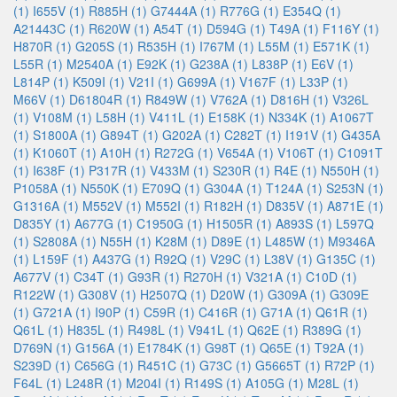
(1)
I655V (1)
R885H (1)
G7444A (1)
R776G (1)
E354Q (1)
A21443C (1)
R620W (1)
A54T (1)
D594G (1)
T49A (1)
F116Y (1)
H870R (1)
G205S (1)
R535H (1)
I767M (1)
L55M (1)
E571K (1)
L55R (1)
M2540A (1)
E92K (1)
G238A (1)
L838P (1)
E6V (1)
L814P (1)
K509I (1)
V21I (1)
G699A (1)
V167F (1)
L33P (1)
M66V (1)
D61804R (1)
R849W (1)
V762A (1)
D816H (1)
V326L
(1)
V108M (1)
L58H (1)
V411L (1)
E158K (1)
N334K (1)
A1067T
(1)
S1800A (1)
G894T (1)
G202A (1)
C282T (1)
I191V (1)
G435A
(1)
K1060T (1)
A10H (1)
R272G (1)
V654A (1)
V106T (1)
C1091T
(1)
I638F (1)
P317R (1)
V433M (1)
S230R (1)
R4E (1)
N550H (1)
P1058A (1)
N550K (1)
E709Q (1)
G304A (1)
T124A (1)
S253N (1)
G1316A (1)
M552V (1)
M552I (1)
R182H (1)
D835V (1)
A871E (1)
D835Y (1)
A677G (1)
C1950G (1)
H1505R (1)
A893S (1)
L597Q
(1)
S2808A (1)
N55H (1)
K28M (1)
D89E (1)
L485W (1)
M9346A
(1)
L159F (1)
A437G (1)
R92Q (1)
V29C (1)
L38V (1)
G135C (1)
A677V (1)
C34T (1)
G93R (1)
R270H (1)
V321A (1)
C10D (1)
R122W (1)
G308V (1)
H2507Q (1)
D20W (1)
G309A (1)
G309E
(1)
G721A (1)
I90P (1)
C59R (1)
C416R (1)
G71A (1)
Q61R (1)
Q61L (1)
H835L (1)
R498L (1)
V941L (1)
Q62E (1)
R389G (1)
D769N (1)
G156A (1)
E1784K (1)
G98T (1)
Q65E (1)
T92A (1)
S239D (1)
C656G (1)
R451C (1)
G73C (1)
G5665T (1)
R72P (1)
F64L (1)
L248R (1)
M204I (1)
R149S (1)
A105G (1)
M28L (1)