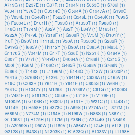
A719G (1)
D237E (1)
G37R (1)
D104N (1)
S653C (1)
S786I (1)
V834I (1)
Y376C (1)
G3514C (1)
G594A (1)
G1947A (1)
G190C
(1)
V834L (1)
Q546R (1)
F522C (1)
Q546L (1)
Q546K (1)
P699S
(1)
F2004L (1)
D101H (1)
T393C (1)
A1330T (1)
R988C (1)
H48Q (1)
T174M (1)
A62V (1)
A62T (1)
L84V (1)
M165I (1)
V222A (1)
P479L (1)
Y318F (1)
G908R (1)
V75M (1)
D101Y (1)
I10F (1)
D90V (1)
H1112L (1)
V30A (1)
R3500Q (1)
S282R (1)
D919G (1)
I665V (1)
H1112Y (1)
D90A (1)
C385A (1)
M95L (1)
G1170S (1)
V244M (1)
G17T (1)
S26E (1)
N251K (1)
G464V (1)
C807T (1)
V77I (1)
Y449D (1)
D4064A (1)
C168H (1)
Q215S (1)
M50I (1)
K56M (1)
F106C (1)
G465R (1)
G598V (1)
S769N (1)
E586K (1)
T1482I (1)
L1196M (1)
E148Q (1)
T12W (1)
S720P (1)
Y641S (1)
S768R (1)
F129L (1)
Y641N (1)
C938A (1)
C165V (1)
R19C (1)
C383R (1)
Y641H (1)
Y641F (1)
C805S (1)
W64R (1)
Y641C (1)
H1047Y (1)
M1268T (1)
A736V (1)
C61G (1)
P1009S
(1)
V481F (1)
S1612C (1)
Q546E (1)
L718P (1)
V179F (1)
M1002A (1)
G106R (1)
P300D (1)
S131F (1)
W21C (1)
L144S (1)
M1149T (1)
H558R (1)
S373C (1)
A69S (1)
V774A (1)
T377M (1)
V689M (1)
V774M (1)
D164V (1)
R199W (1)
N86S (1)
N86Y (1)
G11053T (1)
R175H (1)
T17M (1)
Y86N (1)
A2144G (1)
N345K
(1)
A2059G (1)
D50W (1)
I180V (1)
A864V (1)
L24E (1)
V118I (1)
G212S (1)
I843S (1)
N1303K (1)
R1623Q (1)
A1033V (1)
L1198F