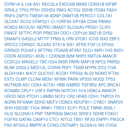
DYRK1A
IL12A-AS1
RECQL4
EXOC6B
MKKS
CDKN1B
KIFBP
GRHL2
TP53
PFN1
DDHD2
PAK3
ACTG2
SDHB
ITGB4
FA2H
RNF6
ZAP70
TMEM138
ADNP
DNMT3B
PERCC1
COL7A1
SLC5A7
SCO2
CFAP221
C11ORF95
GP1BA
CD96
PANK2
KCND3
MCOLN1
NEPRO
SMAD7
SLC52A3
PRSS1
CLIP2
FANCF
SFTPC
POR
PRKCSH
ODC1
CEP120
BAZ1B
GYS2
DNAAF3
GAS2L2
MTTP
TPM3
IL1RN
STOX1
ICOS
SIX3
EBF3
XRCC2
CDKN2C
SLC6A3
STX1A
SIX1
ATRX
FGF12
EP300
GRIN2D
POU6F2
SFTPA2
ITGA2B
ATXN7
DLG1
MIR17HG
B9D1
CDON
ADGRG1
ASXL1
CDKN2B
B2M
NHP2
KMT2A
AMACR
CCDC22
MAGEL2
TBC1D24
INSR
PARN
MAP1B
NPC2
PARS2
BLNK
DIS3L2
MED12L
CORIN
PDP1
TNXB
MYPN
ZIC2
FGA
ALDH18A1
AHCY
GUCY2C
ACOX1
PRSS2
ALS2
NONO
IFT80
EXT2
CLMP
CLCN4
MEN1
MYMK
PARN
VPS35
NOD2
TP53
NUTM2B-AS1
CDK4
ACTA1
HBB
GABRD
TGFBR2
APC
BRCA1
KCNAB2
CRLF1
USF3
RAPSN
NOTCH1
H19
HDAC4
AMACR
UROD
ND5
PTCH1
LAMB3
NCF2
CR2
HRAS
CDH1
TNPO3
F5
AGRN
RFXANK
SDHD
MEFV
ODAD3
NDUFB11
CYBC1
SNAP25
SHH
HSD3B7
FIG4
WNK1
TREX1
ELP1
POLE
TWNK
ASXL1
GLI2
SLC25A13
PNP
TMPRSS6
BACH2
SRSF2
SDHB
FOXG1
FGFR3
GATA6
CASP10
CTC1
KITLG
TBX1
RFX5
ENPP1
PIK3CA
FAS
AFG3L2
BMPR1A
CCNQ
CNTNAP1
SLC6A19
SKI
COG6