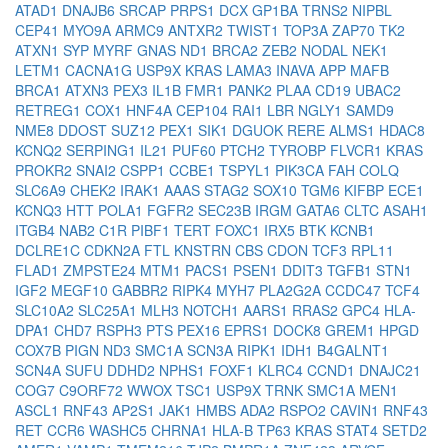
ATAD1
DNAJB6
SRCAP
PRPS1
DCX
GP1BA
TRNS2
NIPBL
CEP41
MYO9A
ARMC9
ANTXR2
TWIST1
TOP3A
ZAP70
TK2
ATXN1
SYP
MYRF
GNAS
ND1
BRCA2
ZEB2
NODAL
NEK1
LETM1
CACNA1G
USP9X
KRAS
LAMA3
INAVA
APP
MAFB
BRCA1
ATXN3
PEX3
IL1B
FMR1
PANK2
PLAA
CD19
UBAC2
RETREG1
COX1
HNF4A
CEP104
RAI1
LBR
NGLY1
SAMD9
NME8
DDOST
SUZ12
PEX1
SIK1
DGUOK
RERE
ALMS1
HDAC8
KCNQ2
SERPING1
IL21
PUF60
PTCH2
TYROBP
FLVCR1
KRAS
PROKR2
SNAI2
CSPP1
CCBE1
TSPYL1
PIK3CA
FAH
COLQ
SLC6A9
CHEK2
IRAK1
AAAS
STAG2
SOX10
TGM6
KIFBP
ECE1
KCNQ3
HTT
POLA1
FGFR2
SEC23B
IRGM
GATA6
CLTC
ASAH1
ITGB4
NAB2
C1R
PIBF1
TERT
FOXC1
IRX5
BTK
KCNB1
DCLRE1C
CDKN2A
FTL
KNSTRN
CBS
CDON
TCF3
RPL11
FLAD1
ZMPSTE24
MTM1
PACS1
PSEN1
DDIT3
TGFB1
STN1
IGF2
MEGF10
GABBR2
RIPK4
MYH7
PLA2G2A
CCDC47
TCF4
SLC10A2
SLC25A1
MLH3
NOTCH1
AARS1
RRAS2
GPC4
HLA-
DPA1
CHD7
RSPH3
PTS
PEX16
EPRS1
DOCK8
GREM1
HPGD
COX7B
PIGN
ND3
SMC1A
SCN3A
RIPK1
IDH1
B4GALNT1
SCN4A
SUFU
DDHD2
NPHS1
FOXF1
KLRC4
CCND1
DNAJC21
COG7
C9ORF72
WWOX
TSC1
USP9X
TRNK
SMC1A
MEN1
ASCL1
RNF43
AP2S1
JAK1
HMBS
ADA2
RSPO2
CAVIN1
RNF43
RET
CCR6
WASHC5
CHRNA1
HLA-B
TP63
KRAS
STAT4
SETD2