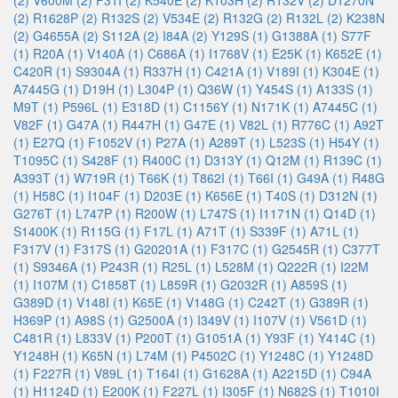
(2)
V600M (2)
F31I (2)
K540E (2)
K103H (2)
R132V (2)
D1270N
(2)
R1628P (2)
R132S (2)
V534E (2)
R132G (2)
R132L (2)
K238N
(2)
G4655A (2)
S112A (2)
I84A (2)
Y129S (1)
G1388A (1)
S77F
(1)
R20A (1)
V140A (1)
C686A (1)
I1768V (1)
E25K (1)
K652E (1)
C420R (1)
S9304A (1)
R337H (1)
C421A (1)
V189I (1)
K304E (1)
A7445G (1)
D19H (1)
L304P (1)
Q36W (1)
Y454S (1)
A133S (1)
M9T (1)
P596L (1)
E318D (1)
C1156Y (1)
N171K (1)
A7445C (1)
V82F (1)
G47A (1)
R447H (1)
G47E (1)
V82L (1)
R776C (1)
A92T
(1)
E27Q (1)
F1052V (1)
P27A (1)
A289T (1)
L523S (1)
H54Y (1)
T1095C (1)
S428F (1)
R400C (1)
D313Y (1)
Q12M (1)
R139C (1)
A393T (1)
W719R (1)
T66K (1)
T862I (1)
T66I (1)
G49A (1)
R48G
(1)
H58C (1)
I104F (1)
D203E (1)
K656E (1)
T40S (1)
D312N (1)
G276T (1)
L747P (1)
R200W (1)
L747S (1)
I1171N (1)
Q14D (1)
S1400K (1)
R115G (1)
F17L (1)
A71T (1)
S339F (1)
A71L (1)
F317V (1)
F317S (1)
G20201A (1)
F317C (1)
G2545R (1)
C377T
(1)
S9346A (1)
P243R (1)
R25L (1)
L528M (1)
Q222R (1)
I22M
(1)
I107M (1)
C1858T (1)
L859R (1)
G2032R (1)
A859S (1)
G389D (1)
V148I (1)
K65E (1)
V148G (1)
C242T (1)
G389R (1)
H369P (1)
A98S (1)
G2500A (1)
I349V (1)
I107V (1)
V561D (1)
C481R (1)
L833V (1)
P200T (1)
G1051A (1)
Y93F (1)
Y414C (1)
Y1248H (1)
K65N (1)
L74M (1)
P4502C (1)
Y1248C (1)
Y1248D
(1)
F227R (1)
V89L (1)
T164I (1)
G1628A (1)
A2215D (1)
C94A
(1)
H1124D (1)
E200K (1)
F227L (1)
I305F (1)
N682S (1)
T1010I