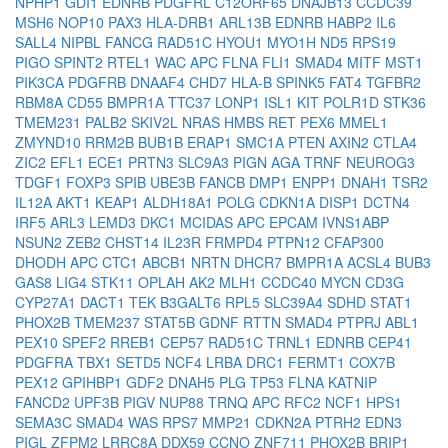
NPHP1
GDI1
EDNRB
PDGFRL
C12ORF65
DNAJB13
CCDC39
MSH6
NOP10
PAX3
HLA-DRB1
ARL13B
EDNRB
HABP2
IL6
SALL4
NIPBL
FANCG
RAD51C
HYOU1
MYO1H
ND5
RPS19
PIGO
SPINT2
RTEL1
WAC
APC
FLNA
FLI1
SMAD4
MITF
MST1
PIK3CA
PDGFRB
DNAAF4
CHD7
HLA-B
SPINK5
FAT4
TGFBR2
RBM8A
CD55
BMPR1A
TTC37
LONP1
ISL1
KIT
POLR1D
STK36
TMEM231
PALB2
SKIV2L
NRAS
HMBS
RET
PEX6
MMEL1
ZMYND10
RRM2B
BUB1B
ERAP1
SMC1A
PTEN
AXIN2
CTLA4
ZIC2
EFL1
ECE1
PRTN3
SLC9A3
PIGN
AGA
TRNF
NEUROG3
TDGF1
FOXP3
SPIB
UBE3B
FANCB
DMP1
ENPP1
DNAH1
TSR2
IL12A
AKT1
KEAP1
ALDH18A1
POLG
CDKN1A
DISP1
DCTN4
IRF5
ARL3
LEMD3
DKC1
MCIDAS
APC
EPCAM
IVNS1ABP
NSUN2
ZEB2
CHST14
IL23R
FRMPD4
PTPN12
CFAP300
DHODH
APC
CTC1
ABCB1
NRTN
DHCR7
BMPR1A
ACSL4
BUB3
GAS8
LIG4
STK11
OPLAH
AK2
MLH1
CCDC40
MYCN
CD3G
CYP27A1
DACT1
TEK
B3GALT6
RPL5
SLC39A4
SDHD
STAT1
PHOX2B
TMEM237
STAT5B
GDNF
RTTN
SMAD4
PTPRJ
ABL1
PEX10
SPEF2
RREB1
CEP57
RAD51C
TRNL1
EDNRB
CEP41
PDGFRA
TBX1
SETD5
NCF4
LRBA
DRC1
FERMT1
COX7B
PEX12
GPIHBP1
GDF2
DNAH5
PLG
TP53
FLNA
KATNIP
FANCD2
UPF3B
PIGV
NUP88
TRNQ
APC
RFC2
NCF1
HPS1
SEMA3C
SMAD4
WAS
RPS7
MMP21
CDKN2A
PTRH2
EDN3
PIGL
ZFPM2
LRRC8A
DDX59
CCNO
ZNF711
PHOX2B
BRIP1