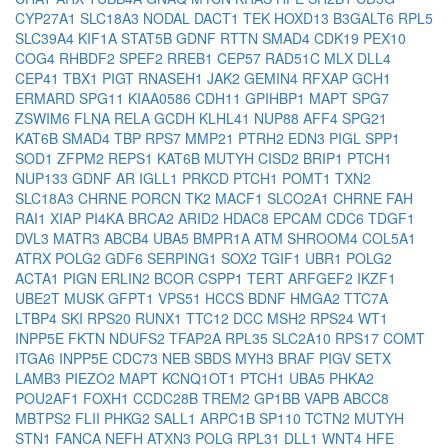
CYP27A1
SLC18A3
NODAL
DACT1
TEK
HOXD13
B3GALT6
RPL5
SLC39A4
KIF1A
STAT5B
GDNF
RTTN
SMAD4
CDK19
PEX10
COG4
RHBDF2
SPEF2
RREB1
CEP57
RAD51C
MLX
DLL4
CEP41
TBX1
PIGT
RNASEH1
JAK2
GEMIN4
RFXAP
GCH1
ERMARD
SPG11
KIAA0586
CDH11
GPIHBP1
MAPT
SPG7
ZSWIM6
FLNA
RELA
GCDH
KLHL41
NUP88
AFF4
SPG21
KAT6B
SMAD4
TBP
RPS7
MMP21
PTRH2
EDN3
PIGL
SPP1
SOD1
ZFPM2
REPS1
KAT6B
MUTYH
CISD2
BRIP1
PTCH1
NUP133
GDNF
AR
IGLL1
PRKCD
PTCH1
POMT1
TXN2
SLC18A3
CHRNE
PORCN
TK2
MACF1
SLCO2A1
CHRNE
FAH
RAI1
XIAP
PI4KA
BRCA2
ARID2
HDAC8
EPCAM
CDC6
TDGF1
DVL3
MATR3
ABCB4
UBA5
BMPR1A
ATM
SHROOM4
COL5A1
ATRX
POLG2
GDF6
SERPING1
SOX2
TGIF1
UBR1
POLG2
ACTA1
PIGN
ERLIN2
BCOR
CSPP1
TERT
ARFGEF2
IKZF1
UBE2T
MUSK
GFPT1
VPS51
HCCS
BDNF
HMGA2
TTC7A
LTBP4
SKI
RPS20
RUNX1
TTC12
DCC
MSH2
RPS24
WT1
INPP5E
FKTN
NDUFS2
TFAP2A
RPL35
SLC2A10
RPS17
COMT
ITGA6
INPP5E
CDC73
NEB
SBDS
MYH3
BRAF
PIGV
SETX
LAMB3
PIEZO2
MAPT
KCNQ1OT1
PTCH1
UBA5
PHKA2
POU2AF1
FOXH1
CCDC28B
TREM2
GP1BB
VAPB
ABCC8
MBTPS2
FLII
PHKG2
SALL1
ARPC1B
SP110
TCTN2
MUTYH
STN1
FANCA
NEFH
ATXN3
POLG
RPL31
DLL1
WNT4
HFE