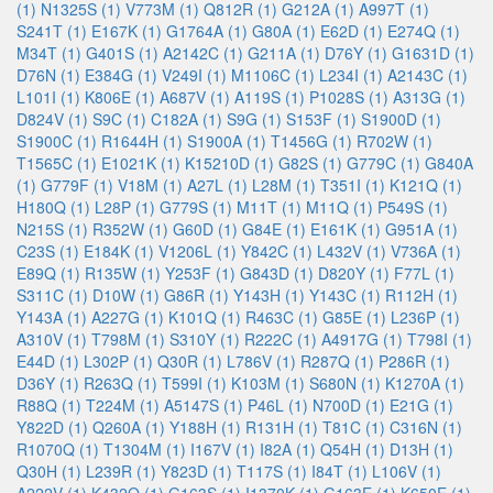
(1)
N1325S (1)
V773M (1)
Q812R (1)
G212A (1)
A997T (1)
S241T (1)
E167K (1)
G1764A (1)
G80A (1)
E62D (1)
E274Q (1)
M34T (1)
G401S (1)
A2142C (1)
G211A (1)
D76Y (1)
G1631D (1)
D76N (1)
E384G (1)
V249I (1)
M1106C (1)
L234I (1)
A2143C (1)
L101I (1)
K806E (1)
A687V (1)
A119S (1)
P1028S (1)
A313G (1)
D824V (1)
S9C (1)
C182A (1)
S9G (1)
S153F (1)
S1900D (1)
S1900C (1)
R1644H (1)
S1900A (1)
T1456G (1)
R702W (1)
T1565C (1)
E1021K (1)
K15210D (1)
G82S (1)
G779C (1)
G840A
(1)
G779F (1)
V18M (1)
A27L (1)
L28M (1)
T351I (1)
K121Q (1)
H180Q (1)
L28P (1)
G779S (1)
M11T (1)
M11Q (1)
P549S (1)
N215S (1)
R352W (1)
G60D (1)
G84E (1)
E161K (1)
G951A (1)
C23S (1)
E184K (1)
V1206L (1)
Y842C (1)
L432V (1)
V736A (1)
E89Q (1)
R135W (1)
Y253F (1)
G843D (1)
D820Y (1)
F77L (1)
S311C (1)
D10W (1)
G86R (1)
Y143H (1)
Y143C (1)
R112H (1)
Y143A (1)
A227G (1)
K101Q (1)
R463C (1)
G85E (1)
L236P (1)
A310V (1)
T798M (1)
S310Y (1)
R222C (1)
A4917G (1)
T798I (1)
E44D (1)
L302P (1)
Q30R (1)
L786V (1)
R287Q (1)
P286R (1)
D36Y (1)
R263Q (1)
T599I (1)
K103M (1)
S680N (1)
K1270A (1)
R88Q (1)
T224M (1)
A5147S (1)
P46L (1)
N700D (1)
E21G (1)
Y822D (1)
Q260A (1)
Y188H (1)
R131H (1)
T81C (1)
C316N (1)
R1070Q (1)
T1304M (1)
I167V (1)
I82A (1)
Q54H (1)
D13H (1)
Q30H (1)
L239R (1)
Y823D (1)
T117S (1)
I84T (1)
L106V (1)