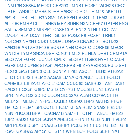
DNMT3B
SF3B4
MEOX1
CEP290
LMNB1
PCSK1
WDR26
CFC1
UBTF
TANGO2
MSH6
SDHB
RARS1
CISD2
TRIM28
AKR1D1
AP1B1
USB1
POLR3A
SMC1A
RSPH1
AKR1D1
TPM3
COL3A1
ALDOB
RMRP
DLL1
GNB5
MPZ
SDHB
NXN
CEP57
GP1BB
ENG
SALL4
SEMA3D
MINPP1
CASP10
PTPN22
NTHL1
COL7A1
LMOD1
HLA-DQA1
TERT
GLIS3
POGZ
F8
FOXH1
TRNL1
NOTCH2
NRXN1
CD81
NODAL
DNAH9
DNAJC13
TBC1D23
RAB39B
ANTXR2
F13B
SCN8A
NEB
ORC6
C12ORF65
MECR
WNT2B
TYMP
SNCA
DSP
KCNJ11
MLXIPL
HLA-DRB1
CHMP1A
SLC37A4
FGFR1
CCND1
CPLX1
SLC5A1
ITGB3
RYR1
ODAD4
FGF8
DMD
CYBB
STAG1
APC
KRAS
F9
ZFYVE26
SUFU
DISP1
PEX13
GAS1
GPC3
CEL
SCN4A
TP63
ASCL1
FBLN5
ATP2A2
UFD1
CHEK2
FREM2
AAGAB
LMNA
CPLANE1
DLL1
POLD1
CARMIL2
EIF2AK3
APC
L1CAM
CCDC65
GABRB2
FAN1
DAB1
RAD21
FOXG1
G6PC
MSH2
CYP7B1
MUC5B
EDN3
EWSR1
SPRTN
ACTG2
SDHC
CDON
SLC52A2
ADAR
CD79A
CFTR
MED12
TMEM67
INPP5E
CCBE1
USP9X
LRP2
MATR3
RPGR
TMTC3
FREM1
SPECC1L
TTC37
KIF5A
RLIM
SNAI2
PIK3CD
NBN
PHOX2B
BRAF
CACNA1B
VAMP1
TCTN1
FANCE
PMP22
TJP2
RAD21
GPC4
SCN4A
ARL6
SERPINH1
GLI2
NBN
HIVEP2
MPI
PEX26
DISP1
DNAAF5
BRIP1
POLG
NF1
FUS
TGFB2
FGF8
PSAP
GABRA5
AP1S1
CHST14
WRN
BCR
POLG
SERPINA1