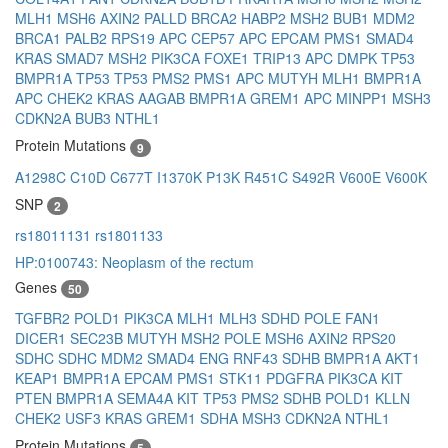
MLH1
MSH6
AXIN2
PALLD
BRCA2
HABP2
MSH2
BUB1
MDM2
BRCA1
PALB2
RPS19
APC
CEP57
APC
EPCAM
PMS1
SMAD4
KRAS
SMAD7
MSH2
PIK3CA
FOXE1
TRIP13
APC
DMPK
TP53
BMPR1A
TP53
TP53
PMS2
PMS1
APC
MUTYH
MLH1
BMPR1A
APC
CHEK2
KRAS
AAGAB
BMPR1A
GREM1
APC
MINPP1
MSH3
CDKN2A
BUB3
NTHL1
Protein Mutations
9
A1298C
C10D
C677T
I1370K
P13K
R451C
S492R
V600E
V600K
SNP
2
rs18011131
rs1801133
HP:0100743: Neoplasm of the rectum
Genes
50
TGFBR2
POLD1
PIK3CA
MLH1
MLH3
SDHD
POLE
FAN1
DICER1
SEC23B
MUTYH
MSH2
POLE
MSH6
AXIN2
RPS20
SDHC
SDHC
MDM2
SMAD4
ENG
RNF43
SDHB
BMPR1A
AKT1
KEAP1
BMPR1A
EPCAM
PMS1
STK11
PDGFRA
PIK3CA
KIT
PTEN
BMPR1A
SEMA4A
KIT
TP53
PMS2
SDHB
POLD1
KLLN
CHEK2
USF3
KRAS
GREM1
SDHA
MSH3
CDKN2A
NTHL1
Protein Mutations
5