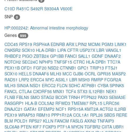
C10D
R451C
S492R
S9304A
V600E
SNP
0
HP:0002242: Abnormal intestine morphology
Genes
999
CDC45
RPS19
RSPH4A
EDNRB
ARX
LPIN2
MCM6
PGM3
LIMK1
CNKSR2
SOX10
HLA-DRB1
LIPA
CFTR
USP27X
LBR
VANGL1
RHBDF2
PIGO
ZBTB24
GP1BB
FANCI
SALL1
GDNF
DNAAF2
NOTCH2
SEC24C
NPHP3
TNFSF15
CTRC
HLA-DPB1
TTC7A
PEX11B
OFD1
FGF20
NSD2
CTNNB1
GPC1
TRIP13
FTSJ1
SOX10
HELLS
DNAAF6
MLH3
MCC
GJB6
OCRL
GPR35
MASP2
RAD51
LRP2
ERCC4
MYC
ASXL1
LBR
MSH3
RMRP
FCGR2A
MLH3
SIN3A
NSD1
ERCC2
FLCN
SDHC
ATP8B1
CYBA
SPINK5
FANCL
CTLA4
CXORF56
MNX1
TCF4
STX3
IL12RB1
NEK1
FLNB
FBLN5
SMO
STAG2
BCOR
TRNH
PTPN22
PAX3
SEMA3E
RASGRP1
HLA-B
COL5A2
RFWD3
TMEM67
RPL15
LRRC56
DNAJC21
GATA1
EFEMP2
NCF1
RPS15A
KMT2A
ACTG2
IL2RB
PEX19
WRAP53
RBM10
PPP1R12A
COL1A1
RPL26
SBDS
RERE
BLM
POLD1
RPS27
KLLN
FANCM
FASLG
AXIN2
TNFAIP3
SLC6A8
PTEN
KIF7
FOXP3
PTF1A
MYCN
TGFBR2
CIITA
UBR1