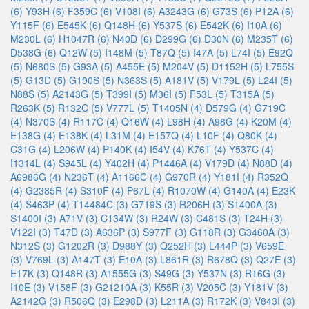
(6)
Y93H (6)
F359C (6)
V108I (6)
A3243G (6)
G73S (6)
P12A (6)
Y115F (6)
E545K (6)
Q148H (6)
Y537S (6)
E542K (6)
I10A (6)
M230L (6)
H1047R (6)
N40D (6)
D299G (6)
D30N (6)
M235T (6)
D538G (6)
Q12W (5)
I148M (5)
T87Q (5)
I47A (5)
L74I (5)
E92Q
(5)
N680S (5)
G93A (5)
A455E (5)
M204V (5)
D1152H (5)
L755S
(5)
G13D (5)
G190S (5)
N363S (5)
A181V (5)
V179L (5)
L24I (5)
N88S (5)
A2143G (5)
T399I (5)
M36I (5)
F53L (5)
T315A (5)
R263K (5)
R132C (5)
V777L (5)
T1405N (4)
D579G (4)
G719C
(4)
N370S (4)
R117C (4)
Q16W (4)
L98H (4)
A98G (4)
K20M (4)
E138G (4)
E138K (4)
L31M (4)
E157Q (4)
L10F (4)
Q80K (4)
C31G (4)
L206W (4)
P140K (4)
I54V (4)
K76T (4)
Y537C (4)
I1314L (4)
S945L (4)
Y402H (4)
P1446A (4)
V179D (4)
N88D (4)
A6986G (4)
N236T (4)
A1166C (4)
G970R (4)
Y181I (4)
R352Q
(4)
G2385R (4)
S310F (4)
P67L (4)
R1070W (4)
G140A (4)
E23K
(4)
S463P (4)
T14484C (3)
G719S (3)
R206H (3)
S1400A (3)
S1400I (3)
A71V (3)
C134W (3)
R24W (3)
C481S (3)
T24H (3)
V122I (3)
T47D (3)
A636P (3)
S977F (3)
G118R (3)
G3460A (3)
N312S (3)
G1202R (3)
D988Y (3)
Q252H (3)
L444P (3)
V659E
(3)
V769L (3)
A147T (3)
E10A (3)
L861R (3)
R678Q (3)
Q27E (3)
E17K (3)
Q148R (3)
A1555G (3)
S49G (3)
Y537N (3)
R16G (3)
I10E (3)
V158F (3)
G21210A (3)
K55R (3)
V205C (3)
Y181V (3)
A2142G (3)
R506Q (3)
E298D (3)
L211A (3)
R172K (3)
V843I (3)