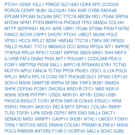
PTCH1
GDNF
IGLL1
PRKCD
SLC18A3
CDK8
APC
CC2D2A
PORCN
CENPF
BUB1
SLCO2A1
FAH
XIAP
CYBB
RAD54B
EPCAM
EPCAM
SLC6A8
SRC
TTC7A
ABCB4
ND1
ITGA8
SRP54
MYD88
NPM1
PTEN
BMPR1A
PHOX2B
TP53
SMAD4
COL5A1
MTTP
SERPING1
MLH1
AIRE
UBR1
ITGA6
STRA6
PIGN
FGFR2
FANCC
BCOR
CSPP1
DHCR7
PTCH1
UBE2T
MUSK
POLE
VPS51
HCCS
RPL27
BDNF
HMGA2
TTC7A
LTBP4
SKI
RPS20
PALLD
RUNX1
TTC12
WASHC5
DCC
MSH2
RPS24
WT1
INPP5E
TFAP2A
RPL35
RPS17
COMT
INPP5E
SBDS
MKS1
SHH
MEFV
IL10RB
FAT4
DNAI2
PIGV
AKT1
POU2AF1
CCDC28B
PEX12
FOXF1
MBTPS2
PIGW
SALL1
ARPC1B
RPS6KA3
EYA1
TCTN2
MUTYH
APC2
FANCA
TCTN3
PPOX
PKHD1
ODC1
IL12A
POLG
RPL31
WNT4
RPL18
CCN2
RET
PHOX2B
DLC1
EP300
CEP120
SOX10
MSH6
DNMT3B
SRP54
SF3B4
TINF2
BUB1
SMAD4
SHPK
CEP290
PCSK1
DHCR24
ARID1B
CFC1
WAS
NEK10
MSH6
SDHB
PSTPIP1
CISD2
AKR1D1
AP1B1
EDN3
USB1
PIK3CA
B3GLCT
CCR1
MYCN
SAR1B
COX4I2
ERGIC1
HIRA
RSPH1
PIK3R1
AKR1D1
RELA
MITF
EPHX1
COL3A1
RMRP
TLR2
TGFB1
LIPA
SDHB
CEP57
ARX
ENG
SALL4
DACT1
SEMA3D
MKS1
MINPP1
CASP10
SH2B1
NTHL1
LMOD1
FOXH1
TRNL1
NOTCH2
MID2
DNAH9
COL5A1
PRKAR1A
ZNF41
MSH2
POLG
RAB39B
ANTXR2
F13B
C12ORF65
SALL4
SDHC
GJB2