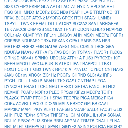
OTC
SEC23B
APC
PEX2
TET2
SETBP1
PMS2
DSP
POLR1C
SIX3
CYFIP2
FKRP
GLA
AP1S1
ACTA1
HYDIN
RPL35A
RET
FGG
SHH
MNX1
MECP2
DSE
ND6
PSAP
HLA-B
TRMT10C
KIT
RFX6
B3GLCT
ATXN2
MYORG
CPOX
ITCH
SPAG1
LMNB1
TSPYL1
TWNK
FREM1
DLL1
ATXN7
SLC2A2
SAA1
ARHGEF6
TEK
ABCC6
CHMP2B
SLC19A2
TRNS1
CDON
KLHL40
NCAPG2
COL14A1
CLMP
YY1
RPL11
LINGO1
AHI1
MSX1
MECP2
FGFR1
CREBBP
NDUFAF2
TBX4
RFXANK
OPA1
RARB
GBA
HBB
MBTPS2
ERBB2
FGB
GATA6
WFS1
ND4
CDKL5
TBCE
GBA
NDUFA9
NAA10
ATP7A
F5
FAS
DCHS1
TSPAN7
FLVCR1
PLCG2
GRIN2D
MS4A1
SPINK1
UBQLN2
ATP11A
PUS3
PYROXD1
KIT
NEFH
MYOD1
VAC14
BUB1B
ATRX
LIPA
TRAPPC11
TBK1
FOXJ1
CDH1
ITGB2
TWNK
RPL10
ATP7A
LCT
CYBC1
CNTNAP2
JAK3
CD109
XRCC1
ZC4H2
PCGF2
CHRND
SLC1A2
IRF5
PTCH1
DLL1
LMX1B
ASAH1
TK2
GAS1
CNTNAP1
FGA
DYNC2H1
FRAS1
TCF4
NEU1
HESX1
GP1BA
FANCL
BTNL2
NEXMIF
PGAP3
NOP10
PLEC
RPS29
KIF23
MECP2
TGIF1
PLA2G6
TYMP
PTCHD1
HSPA9
TECPR2
PIGA
MEIS2
FIG4
CDK4
ACVRL1
POLG
DDX59
MSL3
FBXO7
GP1BB
CAV1
MAP3K7
MAPT
PIGY
KLF11
FARSB
SNCAIP
SALL4
PACS1
GLI2
AHI1
FUZ
PEX14
SRP54
TNFSF12
IGHM
CRKL
IL10RA
SCN9A
BCL10
RPS26
GLI3
SDHA
RBPJ
AFG3L2
TRMT5
DNAL1
FLNA
RB1
MLH1
GMPPA
KIT
SPART
GIGYF2
AXIN2
POLR3A
HSD3B7