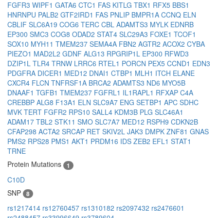
FGFR3
WIPF1
GATA6
CTC1
FAS
KITLG
TBX1
RFX5
BBS1
HNRNPU
PALB2
GTF2IRD1
FAS
PNLIP
BMPR1A
CCNQ
ELN
CBLIF
SLC6A19
COG6
TERC
CBL
ADAMTS3
MYLK
EDNRB
EP300
SMC3
COG8
ODAD2
STAT4
SLC29A3
FOXE1
TCOF1
SOX10
MYH11
TMEM237
SEMA4A
FBN2
AGTR2
ACOX2
CYBA
PIEZO1
MAD2L2
GDNF
ALG13
RPGRIP1L
EP300
RFWD3
DZIP1L
TLR4
TRNW
LRRC6
RTEL1
PORCN
PEX5
CCND1
EDN3
PDGFRA
DICER1
MED12
DNAI1
CTBP1
MLH1
ITCH
ELANE
CXCR4
FLCN
TNFRSF1A
BRCA2
ADAMTS3
ND6
MYO5B
DNAAF1
TGFB1
TMEM237
FGFRL1
IL1RAPL1
RFXAP
C4A
CREBBP
ALG8
F13A1
ELN
SLC9A7
ENG
SETBP1
APC
SDHC
MVK
TERT
FGFR2
RPS10
SALL4
KDM3B
PLG
SLC46A1
ADAM17
TBL2
STK11
SMO
SLC7A7
MED12
RSPH9
CDKN2B
CFAP298
ACTA2
SRCAP
RET
SKIV2L
JAK3
DMPK
ZNF81
GNAS
PMS2
RPS28
PMS1
AKT1
PRDM16
IDS
ZEB2
EFL1
STAT1
TRNE
Protein Mutations
1
C10D
SNP
8
rs1217414
rs12760457
rs1310182
rs2097432
rs2476601
rs2488457
rs33996649
rs3789604