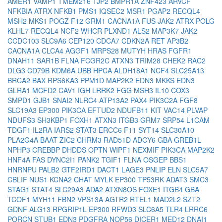
AMER1
VAMP1
TMEM216
TJP2
BMPR1A
ZNF423
ARVCF
NFKBIA
ATRX
NFKB1
PMS1
IQSEC2
MSR1
PGAP2
RECQL4
MSH2
MKS1
POGZ
F12
GRM1
CACNA1A
FUS
JAK2
ATRX
POLG
KLHL7
RECQL4
NCF2
WHCR
PLXND1
ALS2
MAP3K7
JAK2
CCDC103
SLC9A6
CEP120
CDCA7
CDKN2A
RET
AP3B2
CACNA1A
CLCA4
AGGF1
MRPS28
MUTYH
HRAS
FGFR1
DNAH11
SAR1B
FLNA
FCGR2C
ATXN3
TRIM28
CHEK2
RAC2
DLG3
CD79B
KDM6A
UBB
HPCA
ALDH18A1
NCF4
SLC25A13
BRCA2
BAX
RPS6KA3
PPM1D
MAP2K2
EDN3
MKKS
EDN3
GLRA1
MCFD2
CAV1
IGH
LRRK2
FGG
MSH3
IL10
COX3
SMPD1
GJB1
SNAI2
NLRC4
ATP13A2
PAX4
PIK3C2A
FGF8
SLC19A3
EP300
PIK3CA
EFTUD2
NDUFB11
KIT
VAC14
PLVAP
NDUFS3
SH3KBP1
FOXH1
ATXN3
ITGB3
GRM7
SRP54
L1CAM
TDGF1
IL2RA
IARS2
STAT3
ERCC6
F11
SYT14
SLC30A10
PLA2G4A
BAAT
ZIC2
CHRM3
RAD51D
ADCY6
GBA
GREB1L
NPHP3
CREBBP
DHDDS
OPTN
WIPF1
NEXMIF
PIK3CA
MAP2K2
HNF4A
FAS
DYNC2I1
PANK2
TGIF1
FLNA
OSGEP
BBS1
HNRNPU
PALB2
GTF2IRD1
DACT1
LAGE3
PNLIP
ELN
SLC5A7
CBLIF
NUS1
KCNA2
CHAT
MYLK
EP300
TP53RK
ADAT3
SMC3
STAG1
STAT4
SLC29A3
ADA2
ATXN8OS
FOXE1
ITGB4
GBA
TCOF1
MYH11
FBN2
VPS13A
AGTR2
RTEL1
MAD2L2
SZT2
GDNF
ALG13
RPGRIP1L
EP300
RFWD3
SLC6A5
TLR4
LRRC6
PORCN
STUB1
EDN3
PDGFRA
NOP56
DICER1
MED12
DNAI1