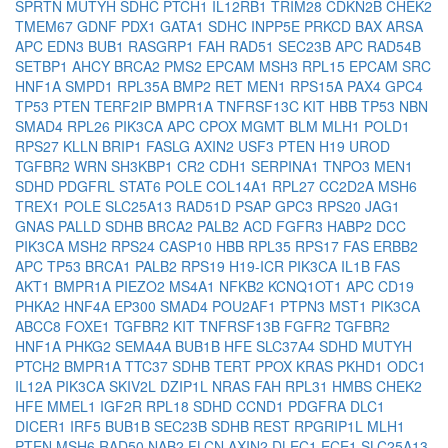
SPRTN
MUTYH
SDHC
PTCH1
IL12RB1
TRIM28
CDKN2B
CHEK2
TMEM67
GDNF
PDX1
GATA1
SDHC
INPP5E
PRKCD
BAX
ARSA
APC
EDN3
BUB1
RASGRP1
FAH
RAD51
SEC23B
APC
RAD54B
SETBP1
AHCY
BRCA2
PMS2
EPCAM
MSH3
RPL15
EPCAM
SRC
HNF1A
SMPD1
RPL35A
BMP2
RET
MEN1
RPS15A
PAX4
GPC4
TP53
PTEN
TERF2IP
BMPR1A
TNFRSF13C
KIT
HBB
TP53
NBN
SMAD4
RPL26
PIK3CA
APC
CPOX
MGMT
BLM
MLH1
POLD1
RPS27
KLLN
BRIP1
FASLG
AXIN2
USF3
PTEN
H19
UROD
TGFBR2
WRN
SH3KBP1
CR2
CDH1
SERPINA1
TNPO3
MEN1
SDHD
PDGFRL
STAT6
POLE
COL14A1
RPL27
CC2D2A
MSH6
TREX1
POLE
SLC25A13
RAD51D
PSAP
GPC3
RPS20
JAG1
GNAS
PALLD
SDHB
BRCA2
PALB2
ACD
FGFR3
HABP2
DCC
PIK3CA
MSH2
RPS24
CASP10
HBB
RPL35
RPS17
FAS
ERBB2
APC
TP53
BRCA1
PALB2
RPS19
H19-ICR
PIK3CA
IL1B
FAS
AKT1
BMPR1A
PIEZO2
MS4A1
NFKB2
KCNQ1OT1
APC
CD19
PHKA2
HNF4A
EP300
SMAD4
POU2AF1
PTPN3
MST1
PIK3CA
ABCC8
FOXE1
TGFBR2
KIT
TNFRSF13B
FGFR2
TGFBR2
HNF1A
PHKG2
SEMA4A
BUB1B
HFE
SLC37A4
SDHD
MUTYH
PTCH2
BMPR1A
TTC37
SDHB
TERT
PPOX
KRAS
PKHD1
ODC1
IL12A
PIK3CA
SKIV2L
DZIP1L
NRAS
FAH
RPL31
HMBS
CHEK2
HFE
MMEL1
IGF2R
RPL18
SDHD
CCND1
PDGFRA
DLC1
DICER1
IRF5
BUB1B
SEC23B
SDHB
REST
RPGRIP1L
MLH1
PTEN
MSH6
RAD50
NAB2
FLCN
AXIN2
DLEC1
ECE1
SLC25A13