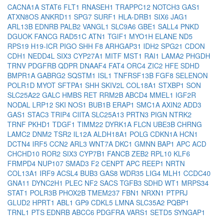
CACNA1A
STAT6
FLT1
RNASEH1
TRAPPC12
NOTCH3
GAS1
ATXN8OS
ANKRD11
SPG7
SURF1
HLA-DRB1
SIX6
JAG1
ARL13B
EDNRB
PALB2
VANGL1
SLC9A6
GBE1
SALL4
PNKD
DGUOK
FANCG
RAD51C
ATN1
TGIF1
MYO1H
ELANE
ND5
RPS19
H19-ICR
PIGO
SHH
F8
ARHGAP31
IDH2
SPG21
CDON
CDH1
NEDD4L
SIX3
CYP27A1
MITF
MST1
RAI1
LAMA2
PHGDH
TRNV
PDGFRB
QDPR
DNAAF4
FAT4
ORC4
ZIC2
HFE
SDHD
BMPR1A
GABRG2
SQSTM1
ISL1
TNFRSF13B
FGF8
SELENON
POLR1D
MYOT
SFTPA1
SHH
SKIV2L
COL18A1
STXBP1
SON
SLC25A22
GALC
HMBS
RET
RRM2B
ABCD4
MMEL1
IGF2R
NODAL
LRP12
SKI
NOS1
BUB1B
ERAP1
SMC1A
AXIN2
ADD3
GAS1
STAC3
TRIP4
CIITA
SLC25A13
PRTN3
PIGN
NTRK2
TRNF
PKHD1
TDGF1
TIMM22
DYRK1A
FLCN
UBE3B
CHRNG
LAMC2
DNM2
TSR2
IL12A
ALDH18A1
POLG
CDKN1A
HCN1
DCTN4
IRF5
CCN2
ARL3
WNT7A
DKC1
GMNN
BAP1
APC
ACD
CHCHD10
ROR2
SIX3
CYP7B1
FANCB
ZEB2
RPL10
KLF6
FRMPD4
NUP107
SMAD3
F2
CENPT
APC
REEP1
NRTN
COL13A1
IRF9
ACSL4
BUB3
GAS8
WDR35
LIG4
MLH1
CCDC40
GNA11
DYNC2H1
PLEC
NF2
SACS
TGFB3
SDHD
WT1
MRPS34
STAT1
POLR3B
PHOX2B
TMEM237
FBN1
NRXN1
PTPRJ
GLUD2
HPRT1
ABL1
GP9
CDKL5
LMNA
SLC35A2
PQBP1
TRNL1
PTS
EDNRB
ABCC6
PDGFRA
VARS1
SETD5
SYNGAP1