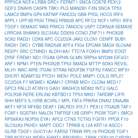
PPP3CA
NCF4
LRBA
DRC1
FERMT1
SNCA
COX7B
PEX12
GDF2
DNAH5
CASP8
TBK1
PLG
MAN2B1
FXN
SNCA
TP53
LAMC2
BMP4
GP9
KATNIP
FANCD2
GBA
PYGL
HCCS
IRF5
APPL1
UPF3B
PIGV
TRNQ
RRM2B
APC
RFC2
NCF1
HPS1
IRF6
TDGF1
SEMA3C
WAS
PRKCG
TANGO2
USP7
CDKN2A
SEMA3E
LRRC8A
SHANK3
SLC35A2
DDX59
CCNO
ZNF711
PHOX2B
SOX2
RAD21
CDK8
APC
CC2D2A
JAK2
CLCN1
CENPF
BUB1
RAD51
DKC1
CYBB
RAD54B
AFF4
FIG4
EPCAM
SMG9
SLC6A8
REEP1
SRC
CTNND1
ALDH18A1
TTC7A
FOXH1
BMP2
EOGT
DYSF
FREM1
ND1
ITGA8
GPHN
GLMN
SRP54
MYD88
EIF4G1
ARF1
NPM1
PTEN
PHOX2B
TP53
SMAD4
MTTP
SOX3
REV3L
MLH1
WAC
AIRE
ITGA6
STRA6
NDUFB8
FGFR2
FANCC
WFS1
DHCR7
ADAMTS2
PTCH1
MEN1
POLE
MMP1
COLQ
RPL27
CC2D2A
F7
MGME1
ADAM17
CRYAB
MID1
CLCN4
MED17
GPC3
PALLD
ATXN10
GAS1
WASHC5
MDM2
INTU
GALC
POLR3B
RERE
ERLIN2
KBTBD13
TP53
MKS1
TARDBP
LIFR
SHH
MEFV
IL10RB
ACVRL1
MPL
FAT4
PRKRA
DNAI2
DNAJB6
AKT1
NFIX
NFKB2
DEAF1
DALRD3
XYLT1
PEX12
ITGA2B
TAF1
FOXF1
SQSTM1
NALCN
TNFRSF13B
GRIP1
PIGW
TGIF1
SMC3
RPS6KA3
NOP56
EYA1
APC2
CTNS
TCTN3
FGFR1
PPOX
F10
SLC52A3
PKHD1
MAPT
ODC1
TPRKB
IL12A
KRT18
ASCC1
GLRB
TDGF1
GUCY1A1
FARS2
TRNW
RPL18
PHOX2B
TGIF1
TBP
NOTCH3
WDR4
EHMT1
RPGRIP1L
TRNK
CEP120
CYP7B1