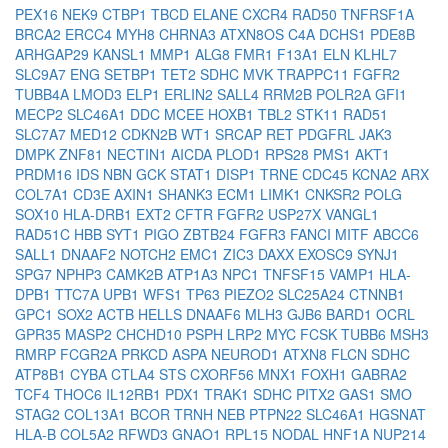
PEX16
NEK9
CTBP1
TBCD
ELANE
CXCR4
RAD50
TNFRSF1A
BRCA2
ERCC4
MYH8
CHRNA3
ATXN8OS
C4A
DCHS1
PDE8B
ARHGAP29
KANSL1
MMP1
ALG8
FMR1
F13A1
ELN
KLHL7
SLC9A7
ENG
SETBP1
TET2
SDHC
MVK
TRAPPC11
FGFR2
TUBB4A
LMOD3
ELP1
ERLIN2
SALL4
RRM2B
POLR2A
GFI1
MECP2
SLC46A1
DDC
MCEE
HOXB1
TBL2
STK11
RAD51
SLC7A7
MED12
CDKN2B
WT1
SRCAP
RET
PDGFRL
JAK3
DMPK
ZNF81
NECTIN1
AICDA
PLOD1
RPS28
PMS1
AKT1
PRDM16
IDS
NBN
GCK
STAT1
DISP1
TRNE
CDC45
KCNA2
ARX
COL7A1
CD3E
AXIN1
SHANK3
ECM1
LIMK1
CNKSR2
POLG
SOX10
HLA-DRB1
EXT2
CFTR
FGFR2
USP27X
VANGL1
RAD51C
HBB
SYT1
PIGO
ZBTB24
FGFR3
FANCI
MITF
ABCC6
SALL1
DNAAF2
NOTCH2
EMC1
ZIC3
DAXX
EXOSC9
SYNJ1
SPG7
NPHP3
CAMK2B
ATP1A3
NPC1
TNFSF15
VAMP1
HLA-
DPB1
TTC7A
UPB1
WFS1
TP63
PIEZO2
SLC25A24
CTNNB1
GPC1
SOX2
ACTB
HELLS
DNAAF6
MLH3
GJB6
BARD1
OCRL
GPR35
MASP2
CHCHD10
PSPH
LRP2
MYC
FCSK
TUBB6
MSH3
RMRP
FCGR2A
PRKCD
ASPA
NEUROD1
ATXN8
FLCN
SDHC
ATP8B1
CYBA
CTLA4
STS
CXORF56
MNX1
FOXH1
GABRA2
TCF4
THOC6
IL12RB1
PDX1
TRAK1
SDHC
PITX2
GAS1
SMO
STAG2
COL13A1
BCOR
TRNH
NEB
PTPN22
SLC46A1
HGSNAT
HLA-B
COL5A2
RFWD3
GNAO1
RPL15
NODAL
HNF1A
NUP214