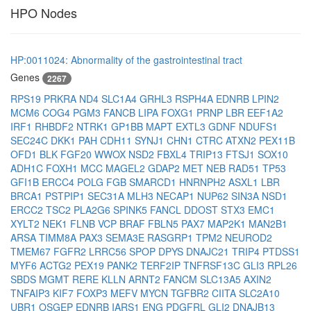
HPO Nodes
HP:0011024: Abnormality of the gastrointestinal tract
Genes
2267
RPS19
PRKRA
ND4
SLC1A4
GRHL3
RSPH4A
EDNRB
LPIN2
MCM6
COG4
PGM3
FANCB
LIPA
FOXG1
PRNP
LBR
EEF1A2
IRF1
RHBDF2
NTRK1
GP1BB
MAPT
EXTL3
GDNF
NDUFS1
SEC24C
DKK1
PAH
CDH11
SYNJ1
CHN1
CTRC
ATXN2
PEX11B
OFD1
BLK
FGF20
WWOX
NSD2
FBXL4
TRIP13
FTSJ1
SOX10
ADH1C
FOXH1
MCC
MAGEL2
GDAP2
MET
NEB
RAD51
TP53
GFI1B
ERCC4
POLG
FGB
SMARCD1
HNRNPH2
ASXL1
LBR
BRCA1
PSTPIP1
SEC31A
MLH3
NECAP1
NUP62
SIN3A
NSD1
ERCC2
TSC2
PLA2G6
SPINK5
FANCL
DDOST
STX3
EMC1
XYLT2
NEK1
FLNB
VCP
BRAF
FBLN5
PAX7
MAP2K1
MAN2B1
ARSA
TIMM8A
PAX3
SEMA3E
RASGRP1
TPM2
NEUROD2
TMEM67
FGFR2
LRRC56
SPOP
DPYS
DNAJC21
TRIP4
PTDSS1
MYF6
ACTG2
PEX19
PANK2
TERF2IP
TNFRSF13C
GLI3
RPL26
SBDS
MGMT
RERE
KLLN
ARNT2
FANCM
SLC13A5
AXIN2
TNFAIP3
KIF7
FOXP3
MEFV
MYCN
TGFBR2
CIITA
SLC2A10
UBR1
OSGEP
EDNRB
IARS1
ENG
PDGFRL
GLI2
DNAJB13