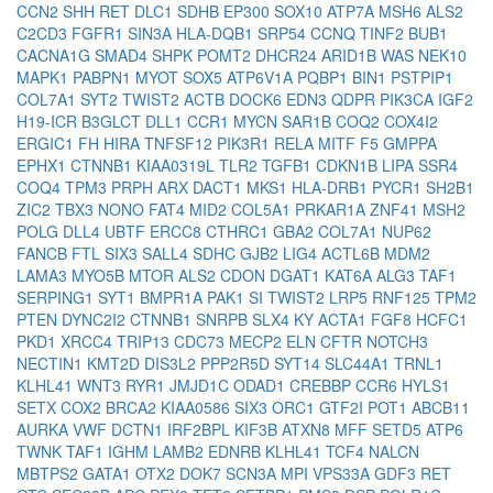
CCN2
SHH
RET
DLC1
SDHB
EP300
SOX10
ATP7A
MSH6
ALS2
C2CD3
FGFR1
SIN3A
HLA-DQB1
SRP54
CCNQ
TINF2
BUB1
CACNA1G
SMAD4
SHPK
POMT2
DHCR24
ARID1B
WAS
NEK10
MAPK1
PABPN1
MYOT
SOX5
ATP6V1A
PQBP1
BIN1
PSTPIP1
COL7A1
SYT2
TWIST2
ACTB
DOCK6
EDN3
QDPR
PIK3CA
IGF2
H19-ICR
B3GLCT
DLL1
CCR1
MYCN
SAR1B
COQ2
COX4I2
ERGIC1
FH
HIRA
TNFSF12
PIK3R1
RELA
MITF
F5
GMPPA
EPHX1
CTNNB1
KIAA0319L
TLR2
TGFB1
CDKN1B
LIPA
SSR4
COQ4
TPM3
PRPH
ARX
DACT1
MKS1
HLA-DRB1
PYCR1
SH2B1
ZIC2
TBX3
NONO
FAT4
MID2
COL5A1
PRKAR1A
ZNF41
MSH2
POLG
DLL4
UBTF
ERCC8
CTHRC1
GBA2
COL7A1
NUP62
FANCB
FTL
SIX3
SALL4
SDHC
GJB2
LIG4
ACTL6B
MDM2
LAMA3
MYO5B
MTOR
ALS2
CDON
DGAT1
KAT6A
ALG3
TAF1
SERPING1
SYT1
BMPR1A
PAK1
SI
TWIST2
LRP5
RNF125
TPM2
PTEN
DYNC2I2
CTNNB1
SNRPB
SLX4
KY
ACTA1
FGF8
HCFC1
PKD1
XRCC4
TRIP13
CDC73
MECP2
ELN
CFTR
NOTCH3
NECTIN1
KMT2D
DIS3L2
PPP2R5D
SYT14
SLC44A1
TRNL1
KLHL41
WNT3
RYR1
JMJD1C
ODAD1
CREBBP
CCR6
HYLS1
SETX
COX2
BRCA2
KIAA0586
SIX3
ORC1
GTF2I
POT1
ABCB11
AURKA
VWF
DCTN1
IRF2BPL
KIF3B
ATXN8
MFF
SETD5
ATP6
TWNK
TAF1
IGHM
LAMB2
EDNRB
KLHL41
TCF4
NALCN
MBTPS2
GATA1
OTX2
DOK7
SCN3A
MPI
VPS33A
GDF3
RET