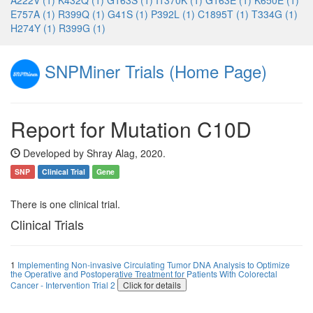
A222V (1)
K432Q (1)
G163S (1)
I1370K (1)
G163E (1)
K650E (1)
E757A (1)
R399Q (1)
G41S (1)
P392L (1)
C1895T (1)
T334G (1)
H274Y (1)
R399G (1)
SNPMiner Trials (Home Page)
Report for Mutation C10D
Developed by Shray Alag, 2020.
SNP
Clinical Trial
Gene
There is one clinical trial.
Clinical Trials
1
Implementing Non-invasive Circulating Tumor DNA Analysis to Optimize
the Operative and Postoperative Treatment for Patients With Colorectal
Cancer - Intervention Trial 2
Click for details