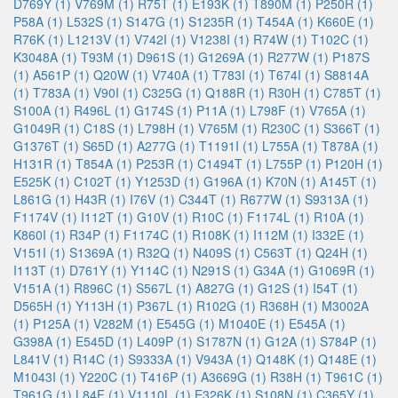
D769Y (1)
V769M (1)
R75T (1)
E193K (1)
T890M (1)
P250R (1)
P58A (1)
L532S (1)
S147G (1)
S1235R (1)
T454A (1)
K660E (1)
R76K (1)
L1213V (1)
V742I (1)
V1238I (1)
R74W (1)
T102C (1)
K3048A (1)
T93M (1)
D961S (1)
G1269A (1)
R277W (1)
P187S
(1)
A561P (1)
Q20W (1)
V740A (1)
T783I (1)
T674I (1)
S8814A
(1)
T783A (1)
V90I (1)
C325G (1)
Q188R (1)
R30H (1)
C785T (1)
S100A (1)
R496L (1)
G174S (1)
P11A (1)
L798F (1)
V765A (1)
G1049R (1)
C18S (1)
L798H (1)
V765M (1)
R230C (1)
S366T (1)
G1376T (1)
S65D (1)
A277G (1)
T1191I (1)
L755A (1)
T878A (1)
H131R (1)
T854A (1)
P253R (1)
C1494T (1)
L755P (1)
P120H (1)
E525K (1)
C102T (1)
Y1253D (1)
G196A (1)
K70N (1)
A145T (1)
L861G (1)
H43R (1)
I76V (1)
C344T (1)
R677W (1)
S9313A (1)
F1174V (1)
I112T (1)
G10V (1)
R10C (1)
F1174L (1)
R10A (1)
K860I (1)
R34P (1)
F1174C (1)
R108K (1)
I112M (1)
I332E (1)
V151I (1)
S1369A (1)
R32Q (1)
N409S (1)
C563T (1)
Q24H (1)
I113T (1)
D761Y (1)
Y114C (1)
N291S (1)
G34A (1)
G1069R (1)
V151A (1)
R896C (1)
S567L (1)
A827G (1)
G12S (1)
I54T (1)
D565H (1)
Y113H (1)
P367L (1)
R102G (1)
R368H (1)
M3002A
(1)
P125A (1)
V282M (1)
E545G (1)
M1040E (1)
E545A (1)
G398A (1)
E545D (1)
L409P (1)
S1787N (1)
G12A (1)
S784P (1)
L841V (1)
R14C (1)
S9333A (1)
V943A (1)
Q148K (1)
Q148E (1)
M1043I (1)
Y220C (1)
T416P (1)
A3669G (1)
R38H (1)
T961C (1)
T961G (1)
L84F (1)
V1110L (1)
E326K (1)
S108N (1)
C365Y (1)