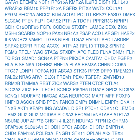
GATA1
EFEMP2
NCF1
RPS15A
KMT2A
IL2RB
DISP1
KLHL40
WRAP53
RBM10
PPP1R12A
FGFR2
PITX2
WNT3
COL1A1
PYGM
SEC23A
ABCC2
BLM
ACTA1
POLD1
RPS27
FASLG
DMPK
SLC6A8
PTEN
PLP1
CARS2
PTF1A
TDGF1
PPP2R3C
NPHP1
GDI1
C12ORF65
FGF8
CCDC39
STXBP1
LAMC2
DDX6
ZIC3
MSH6
SCARB2
NOP10
PAX3
NR4A2
PSAP
ACD
LARGE1
HABP2
IL6
WDR73
VAMP1
ITGB3
NIPBL
ITGA2
HYOU1
APC
TARDBP
SRPX2
EGFR
PITX2
ACOX1
ATP1A3
RPL10
TTBK2
SPINT2
PGM3
RTEL1
WAC
STAG2
STXBP1
APC
PLEC
FLNA
DNM1
FLI1
TCIRG1
SMAD4
SCN4A
PTPN3
PIK3CA
CAMTA1
CHD7
FGFR2
HLA-B
SPINK5
TGFBR2
HNF1A
PLAA
RBM8A
CHRND
CD55
TTC37
LONP1
TOP3A
KIT
ABCA3
STK36
RFX5
DPP9
TMEM231
PALB2
NRAS
ARV1
DLX4
FREM1
PEX6
TGFBR1
ZMYND10
RRM2B
TIMM8A
REST
ZIC2
WARS2
PTEN
CTCF
CTLA4
SLC2A3
ZIC2
EFL1
ECE1
KCNC3
PIK3R5
ITGA2B
GPC3
SLC9A3
KCNQ1
NDUFAF3
HMGA2
AGA
NEUROG3
MAPT
MFF
FOXP3
HNF1B
ASCC1
SPIB
PTEN
FANCB
DMP1
DNM1L
ENPP1
DNAH1
TNXB
AKT1
KEAP1
INS
ACADVL
DISP1
PTCH1
CDKN1C
LEMD3
TPM3
GLI2
GLI2
MCIDAS
SLC6A3
EPCAM
IVNS1ABP
ATP1A3
NSUN2
JUP
ATP7B
CHST14
IL23R
NDUFA6
PTPN12
CHRM3
CFAP300
SLC25A4
DHODH
CTC1
ABCB1
DHCR7
BMPR1A
CHD4
FAM13A
POLR3A
IFNGR1
STK11
OPLAH
AK2
TBX3
CHAT
ARX
TUBB4A
GNAQ
MYCN
KRAS
HFE
SH2B1
CD3G