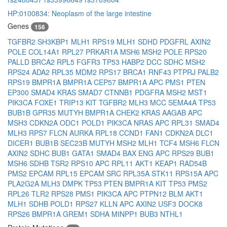
HP:0100834: Neoplasm of the large intestine
Genes
156
TGFBR2
SH3KBP1
MLH1
RPS19
MLH1
SDHD
PDGFRL
AXIN2
POLE
COL14A1
RPL27
PRKAR1A
MSH6
MSH2
POLE
RPS20
PALLD
BRCA2
RPL5
FGFR3
TP53
HABP2
DCC
SDHC
MSH2
RPS24
ADA2
RPL35
MDM2
RPS17
BRCA1
RNF43
PTPRJ
PALB2
RPS19
BMPR1A
BMPR1A
CEP57
BMPR1A
APC
PMS1
PTEN
EP300
SMAD4
KRAS
SMAD7
CTNNB1
PDGFRA
MSH2
MST1
PIK3CA
FOXE1
TRIP13
KIT
TGFBR2
MLH3
MCC
SEMA4A
TP53
BUB1B
GPR35
MUTYH
BMPR1A
CHEK2
KRAS
AAGAB
APC
MSH3
CDKN2A
ODC1
POLD1
PIK3CA
NRAS
APC
RPL31
SMAD4
MLH3
RPS7
FLCN
AURKA
RPL18
CCND1
FAN1
CDKN2A
DLC1
DICER1
BUB1B
SEC23B
MUTYH
MSH2
MLH1
TCF4
MSH6
FLCN
AXIN2
SDHC
BUB1
GATA1
SMAD4
BAX
ENG
APC
RPS29
BUB1
MSH6
SDHB
TSR2
RPS10
APC
RPL11
AKT1
KEAP1
RAD54B
PMS2
EPCAM
RPL15
EPCAM
SRC
RPL35A
STK11
RPS15A
APC
PLA2G2A
MLH3
DMPK
TP53
PTEN
BMPR1A
KIT
TP53
PMS2
RPL26
TLR2
RPS28
PMS1
PIK3CA
APC
PTPN12
BLM
AKT1
MLH1
SDHB
POLD1
RPS27
KLLN
APC
AXIN2
USF3
DOCK8
RPS26
BMPR1A
GREM1
SDHA
MINPP1
BUB3
NTHL1