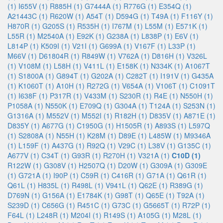
(1)
I655V (1)
R885H (1)
G7444A (1)
R776G (1)
E354Q (1)
A21443C (1)
R620W (1)
A54T (1)
D594G (1)
T49A (1)
F116Y (1)
H870R (1)
G205S (1)
R535H (1)
I767M (1)
L55M (1)
E571K (1)
L55R (1)
M2540A (1)
E92K (1)
G238A (1)
L838P (1)
E6V (1)
L814P (1)
K509I (1)
V21I (1)
G699A (1)
V167F (1)
L33P (1)
M66V (1)
D61804R (1)
R849W (1)
V762A (1)
D816H (1)
V326L
(1)
V108M (1)
L58H (1)
V411L (1)
E158K (1)
N334K (1)
A1067T
(1)
S1800A (1)
G894T (1)
G202A (1)
C282T (1)
I191V (1)
G435A
(1)
K1060T (1)
A10H (1)
R272G (1)
V654A (1)
V106T (1)
C1091T
(1)
I638F (1)
P317R (1)
V433M (1)
S230R (1)
R4E (1)
N550H (1)
P1058A (1)
N550K (1)
E709Q (1)
G304A (1)
T124A (1)
S253N (1)
G1316A (1)
M552V (1)
M552I (1)
R182H (1)
D835V (1)
A871E (1)
D835Y (1)
A677G (1)
C1950G (1)
H1505R (1)
A893S (1)
L597Q
(1)
S2808A (1)
N55H (1)
K28M (1)
D89E (1)
L485W (1)
M9346A
(1)
L159F (1)
A437G (1)
R92Q (1)
V29C (1)
L38V (1)
G135C (1)
A677V (1)
C34T (1)
G93R (1)
R270H (1)
V321A (1)
C10D (1)
R122W (1)
G308V (1)
H2507Q (1)
D20W (1)
G309A (1)
G309E
(1)
G721A (1)
I90P (1)
C59R (1)
C416R (1)
G71A (1)
Q61R (1)
Q61L (1)
H835L (1)
R498L (1)
V941L (1)
Q62E (1)
R389G (1)
D769N (1)
G156A (1)
E1784K (1)
G98T (1)
Q65E (1)
T92A (1)
S239D (1)
C656G (1)
R451C (1)
G73C (1)
G5665T (1)
R72P (1)
F64L (1)
L248R (1)
M204I (1)
R149S (1)
A105G (1)
M28L (1)