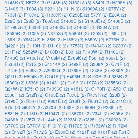
Y143R (3)
R572Y (3)
G143E (3)
G1321A (3)
V842I (3)
H295R (3)
G140S (3)
T60A (3)
P23H (3)
F11N (2)
S1009A (2)
H275Y (2)
T733I (2)
F1074L (2)
I1307K (2)
G250E (2)
S77Y (2)
E28A (2)
E28C (2)
E28D (2)
T66A (2)
S1400C (2)
S1400E (2)
S1400D (2)
D1790G (2)
L833F (2)
S1400G (2)
S1400F (2)
R334W (2)
L8585R (2)
I105V (2)
N375S (2)
V560G (2)
T20S (2)
T69D (2)
T69S (2)
Y93C (2)
E138R (2)
E138Q (2)
F359V (2)
R776H (2)
Q422H (2)
D110H (2)
D110E (2)
R753Q (2)
R404C (2)
C283Y (2)
L31F (2)
S252W (2)
L460D (2)
L33I (2)
R140W (2)
R140L (2)
R140Q (2)
V106I (2)
V106M (2)
E709K (2)
P50I (2)
V697L (2)
P535H (2)
P51S (2)
G1314A (2)
S492R (2)
G308A (2)
G71R (2)
T215F (2)
E56K (2)
A2063G (2)
D769H (2)
L248V (2)
E280A (2)
Q21D (2)
E504K (2)
Q141K (2)
R496H (2)
S100P (2)
L536R (2)
L536Q (2)
L536P (2)
A143T (2)
C19P (2)
T97A (2)
G3556C (2)
Q24W (2)
K751Q (2)
T4396G (2)
V151L (2)
G170R (2)
A581G (2)
L536H (2)
G12R (2)
G193E (2)
F876L (2)
R479H (2)
Q28D (2)
G190E (2)
R347H (2)
K601E (2)
G16R (2)
R831C (2)
G5271C (2)
V75I (2)
G681A (2)
A270S (2)
L63P (2)
L869R (2)
P236L (2)
R831H (2)
T13D (2)
H1047L (2)
C3670T (2)
V34L (2)
E255V (2)
G469A (2)
V57I (2)
L144F (2)
M233I (2)
C825T (2)
C8092A (2)
G776C (2)
G776V (2)
F121Y (2)
R172S (2)
R172W (2)
R172M
(2)
Q192R (2)
R172G (2)
E380Q (2)
Y121F (2)
K101P (2)
R61C