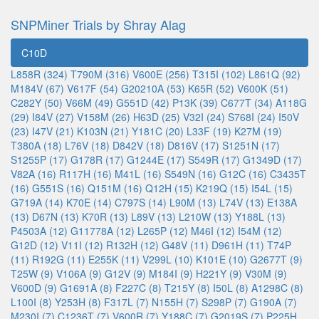
SNPMiner Trials by Shray Alag
C10D
L858R (324)
T790M (316)
V600E (256)
T315I (102)
L861Q (92)
M184V (67)
V617F (54)
G20210A (53)
K65R (52)
V600K (51)
C282Y (50)
V66M (49)
G551D (42)
P13K (39)
C677T (34)
A118G
(29)
I84V (27)
V158M (26)
H63D (25)
V32I (24)
S768I (24)
I50V
(23)
I47V (21)
K103N (21)
Y181C (20)
L33F (19)
K27M (19)
T380A (18)
L76V (18)
D842V (18)
D816V (17)
S1251N (17)
S1255P (17)
G178R (17)
G1244E (17)
S549R (17)
G1349D (17)
V82A (16)
R117H (16)
M41L (16)
S549N (16)
G12C (16)
C3435T
(16)
G551S (16)
Q151M (16)
Q12H (15)
K219Q (15)
I54L (15)
G719A (14)
K70E (14)
C797S (14)
L90M (13)
L74V (13)
E138A
(13)
D67N (13)
K70R (13)
L89V (13)
L210W (13)
Y188L (13)
P4503A (12)
G11778A (12)
L265P (12)
M46I (12)
I54M (12)
G12D (12)
V11I (12)
R132H (12)
G48V (11)
D961H (11)
T74P
(11)
R192G (11)
E255K (11)
V299L (10)
K101E (10)
G2677T (9)
T25W (9)
V106A (9)
G12V (9)
M184I (9)
H221Y (9)
V30M (9)
V600D (9)
G1691A (8)
F227C (8)
T215Y (8)
I50L (8)
A1298C (8)
L100I (8)
Y253H (8)
F317L (7)
N155H (7)
S298P (7)
G190A (7)
M230I (7)
C1236T (7)
V600R (7)
Y188C (7)
G2019S (7)
P225H