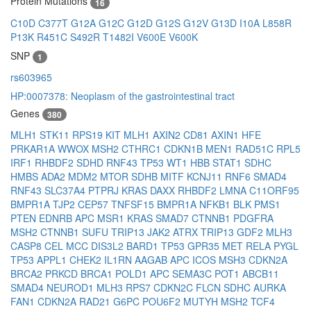
Protein Mutations
16
C10D
C377T
G12A
G12C
G12D
G12S
G12V
G13D
I10A
L858R
P13K
R451C
S492R
T1482I
V600E
V600K
SNP
1
rs603965
HP:0007378: Neoplasm of the gastrointestinal tract
Genes
380
MLH1
STK11
RPS19
KIT
MLH1
AXIN2
CD81
AXIN1
HFE
PRKAR1A
WWOX
MSH2
CTHRC1
CDKN1B
MEN1
RAD51C
RPL5
IRF1
RHBDF2
SDHD
RNF43
TP53
WT1
HBB
STAT1
SDHC
HMBS
ADA2
MDM2
MTOR
SDHB
MITF
KCNJ11
RNF6
SMAD4
RNF43
SLC37A4
PTPRJ
KRAS
DAXX
RHBDF2
LMNA
C11ORF95
BMPR1A
TJP2
CEP57
TNFSF15
BMPR1A
NFKB1
BLK
PMS1
PTEN
EDNRB
APC
MSR1
KRAS
SMAD7
CTNNB1
PDGFRA
MSH2
CTNNB1
SUFU
TRIP13
JAK2
ATRX
TRIP13
GDF2
MLH3
CASP8
CEL
MCC
DIS3L2
BARD1
TP53
GPR35
MET
RELA
PYGL
TP53
APPL1
CHEK2
IL1RN
AAGAB
APC
ICOS
MSH3
CDKN2A
BRCA2
PRKCD
BRCA1
POLD1
APC
SEMA3C
POT1
ABCB11
SMAD4
NEUROD1
MLH3
RPS7
CDKN2C
FLCN
SDHC
AURKA
FAN1
CDKN2A
RAD21
G6PC
POU6F2
MUTYH
MSH2
TCF4