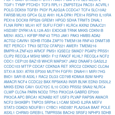
TGIF1
TYMP
PTCHD1
TCF3
RPL11
ZMPSTE24
PACS1
ACVRL1
POLG
DDX59
TGFB1
PIGY
PLA2G2A
CCDC47
TCF4
SLC10A2
FARSB
MLH3
GPC4
GLI2
AHI1
HLA-DPA1
PEX14
RSPH3
IL10RA
PEX16
DOCK8
RPS26
GREM1
HPGD
SDHA
TRMT5
DNAL1
FLNA
RIPK1
MLH1
KIT
SUFU
FOXF1
KLRC4
AXIN2
DNAJC21
HSD3B7
DYRK1A
IL12A-AS1
EXOC6B
TRNK
MKKS
CDKN1B
MEN1
ASCL1
KIFBP
RNF43
TP53
JAK1
PAK3
HMBS
ADA2
ACTG2
CAVIN1
SDHB
ITGB4
ZAP70
TMEM138
RNF43
DNMT3B
RET
PERCC1
TP63
SETD2
CFAP221
AMER1
TMEM216
BMPR1A
ZNF423
ARVCF
PMS1
IQSEC2
SMAD7
PGAP2
PRSS1
CLIP2
RECQL4
MSH2
MKS1
F12
FANCF
KLHL7
RECQL4
NCF2
ODC1
CEP120
BAZ1B
WHCR
MAP3K7
JAK2
DNAAF3
GAS2L2
CCDC103
MTTP
CDCA7
CDKN2A
RET
XRCC2
CDKN2C
CLCA4
STX1A
SIX1
ATRX
EP300
MUTYH
FGFR1
DNAH11
MIR17HG
B9D1
SAR1B
ASXL1
RAC2
DLG3
CD79B
KDM6A
B2M
NHP2
AMACR
NCF4
CCDC22
BAX
RPS6KA3
INSR
BLNK
EDN3
DIS3L2
MKKS
EDN3
CAV1
GUCY2C
IL10
COX3
PRSS2
SNAI2
NLRC4
CLMP
CLCN4
PARN
NOD2
TP53
PIK3C2A
GABRD
EP300
PIK3CA
APC
BRCA1
KCNAB2
KIT
USF3
PLVAP
RAPSN
AMACR
NCF2
SH3KBP1
TNPO3
SRP54
L1CAM
SDHD
IL2RA
MEFV
STAT3
ODAD3
NDUFB11
CYBC1
HSD3B7
PLA2G4A
BAAT
POLE
ASXL1
CHRM3
GREB1L
TMPRSS6
BACH2
SRSF2
NPHP3
SDHB