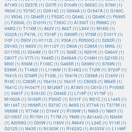
A719G (1)
D237E (1)
G37R (1)
D104N (1)
S653C (1)
S786I (1)
V834I (1)
Y376C (1)
G3514C (1)
G594A (1)
G1947A (1)
G190C
(1)
V834L (1)
Q546R (1)
F522C (1)
Q546L (1)
Q546K (1)
P699S
(1)
F2004L (1)
D101H (1)
T393C (1)
A1330T (1)
R988C (1)
H48Q (1)
T174M (1)
A62V (1)
A62T (1)
L84V (1)
M165I (1)
V222A (1)
P479L (1)
Y318F (1)
G908R (1)
V75M (1)
D101Y (1)
I10F (1)
D90V (1)
H1112L (1)
V30A (1)
R3500Q (1)
S282R (1)
D919G (1)
I665V (1)
H1112Y (1)
D90A (1)
C385A (1)
M95L (1)
G1170S (1)
V244M (1)
G17T (1)
S26E (1)
N251K (1)
G464V (1)
C807T (1)
V77I (1)
Y449D (1)
D4064A (1)
C168H (1)
Q215S (1)
M50I (1)
K56M (1)
F106C (1)
G465R (1)
G598V (1)
S769N (1)
E586K (1)
T1482I (1)
L1196M (1)
E148Q (1)
T12W (1)
S720P (1)
Y641S (1)
S768R (1)
F129L (1)
Y641N (1)
C938A (1)
C165V (1)
R19C (1)
C383R (1)
Y641H (1)
Y641F (1)
C805S (1)
W64R (1)
Y641C (1)
H1047Y (1)
M1268T (1)
A736V (1)
C61G (1)
P1009S
(1)
V481F (1)
S1612C (1)
Q546E (1)
L718P (1)
V179F (1)
M1002A (1)
G106R (1)
P300D (1)
S131F (1)
W21C (1)
L144S (1)
M1149T (1)
H558R (1)
S373C (1)
A69S (1)
V774A (1)
T377M (1)
V689M (1)
V774M (1)
D164V (1)
R199W (1)
N86S (1)
N86Y (1)
G11053T (1)
R175H (1)
T17M (1)
Y86N (1)
A2144G (1)
N345K
(1)
A2059G (1)
D50W (1)
I180V (1)
A864V (1)
L24E (1)
V118I (1)
G212S (1)
I843S (1)
N1303K (1)
R1623Q (1)
A1033V (1)
L1198F