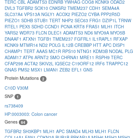
TERC
CBL
ADAMTS3
EDNRB
YWHAG
COG8
KCNK9
ODAD2
DVL3
TGFBR2
SOX10
CNKSR2
TMEM237
CDH1
SEMA4A
SLC37A4
VPS13A
NGLY1
ACOX2
PIEZO2
CYBA
PPP2R5D
PIEZO1
SDHB
STUB1
TERT
NHP2
SEC63
FRG1
DZIP1L
TRNW
RTEL1
PEX5
SDHD
CCND1
PCNA
KRT8
FRAS1
MLH1
ITCH
YARS2
WDR73
FLCN
DLEC1
ADAMTS3
ND6
MYO9A
MYO5B
DNAAF1
ATXN1
TGFB1
TMEM237
FGFRL1
IL1RAPL1
RFXAP
KCNK9
MTMR14
ND2
POLG
IL12B
CREBBP
HTT
APC
DISP1
CHAMP1
TERT
AAAS
MC1R
RPS10
NTNG1
KDM3B
NODAL
PLG
ADAM17
ATP6
ARNT2
SMO
CHRNA1
MRE11
RSPH9
TERC
CFAP298
ACTA2
SKIV2L
IQSEC2
C19ORF12
IRF6
TRAPPC12
GNAS
PMS2
MSX1
LMAN1
ZEB2
EFL1
GNS
Protein Mutations
2
C10D
V30M
SNP
1
rs738409
HP:0003003: Colon cancer
Genes
64
TGFBR2
SH3KBP1
MLH1
APC
SMAD4
MLH3
MLH1
FLCN
COL14A1
FAN1
CDKN2A
BUB1B
PRKAR1A
MSH6
MSH2
MSH2