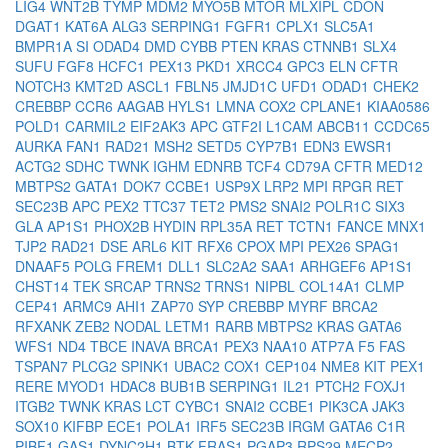
LIG4
WNT2B
TYMP
MDM2
MYO5B
MTOR
MLXIPL
CDON
DGAT1
KAT6A
ALG3
SERPING1
FGFR1
CPLX1
SLC5A1
BMPR1A
SI
ODAD4
DMD
CYBB
PTEN
KRAS
CTNNB1
SLX4
SUFU
FGF8
HCFC1
PEX13
PKD1
XRCC4
GPC3
ELN
CFTR
NOTCH3
KMT2D
ASCL1
FBLN5
JMJD1C
UFD1
ODAD1
CHEK2
CREBBP
CCR6
AAGAB
HYLS1
LMNA
COX2
CPLANE1
KIAA0586
POLD1
CARMIL2
EIF2AK3
APC
GTF2I
L1CAM
ABCB11
CCDC65
AURKA
FAN1
RAD21
MSH2
SETD5
CYP7B1
EDN3
EWSR1
ACTG2
SDHC
TWNK
IGHM
EDNRB
TCF4
CD79A
CFTR
MED12
MBTPS2
GATA1
DOK7
CCBE1
USP9X
LRP2
MPI
RPGR
RET
SEC23B
APC
PEX2
TTC37
TET2
PMS2
SNAI2
POLR1C
SIX3
GLA
AP1S1
PHOX2B
HYDIN
RPL35A
RET
TCTN1
FANCE
MNX1
TJP2
RAD21
DSE
ARL6
KIT
RFX6
CPOX
MPI
PEX26
SPAG1
DNAAF5
POLG
FREM1
DLL1
SLC2A2
SAA1
ARHGEF6
AP1S1
CHST14
TEK
SRCAP
TRNS2
TRNS1
NIPBL
COL14A1
CLMP
CEP41
ARMC9
AHI1
ZAP70
SYP
CREBBP
MYRF
BRCA2
RFXANK
ZEB2
NODAL
LETM1
RARB
MBTPS2
KRAS
GATA6
WFS1
ND4
TBCE
INAVA
BRCA1
PEX3
NAA10
ATP7A
F5
FAS
TSPAN7
PLCG2
SPINK1
UBAC2
COX1
CEP104
NME8
KIT
PEX1
RERE
MYOD1
HDAC8
BUB1B
SERPING1
IL21
PTCH2
FOXJ1
ITGB2
TWNK
KRAS
LCT
CYBC1
SNAI2
CCBE1
PIK3CA
JAK3
SOX10
KIFBP
ECE1
POLA1
IRF5
SEC23B
IRGM
GATA6
C1R
PIBF1
GAS1
DYNC2H1
BTK
FRAS1
PGAP3
RPS29
MECP2