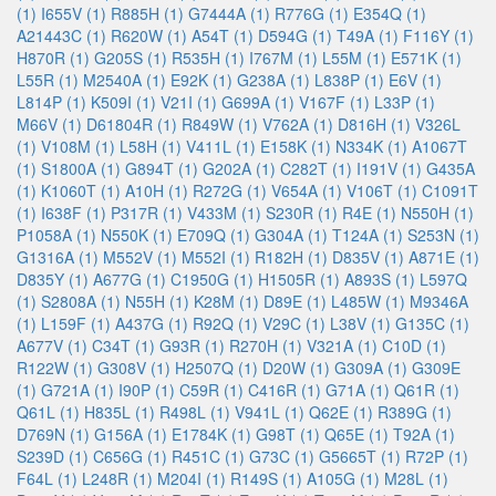
(1)
I655V (1)
R885H (1)
G7444A (1)
R776G (1)
E354Q (1)
A21443C (1)
R620W (1)
A54T (1)
D594G (1)
T49A (1)
F116Y (1)
H870R (1)
G205S (1)
R535H (1)
I767M (1)
L55M (1)
E571K (1)
L55R (1)
M2540A (1)
E92K (1)
G238A (1)
L838P (1)
E6V (1)
L814P (1)
K509I (1)
V21I (1)
G699A (1)
V167F (1)
L33P (1)
M66V (1)
D61804R (1)
R849W (1)
V762A (1)
D816H (1)
V326L
(1)
V108M (1)
L58H (1)
V411L (1)
E158K (1)
N334K (1)
A1067T
(1)
S1800A (1)
G894T (1)
G202A (1)
C282T (1)
I191V (1)
G435A
(1)
K1060T (1)
A10H (1)
R272G (1)
V654A (1)
V106T (1)
C1091T
(1)
I638F (1)
P317R (1)
V433M (1)
S230R (1)
R4E (1)
N550H (1)
P1058A (1)
N550K (1)
E709Q (1)
G304A (1)
T124A (1)
S253N (1)
G1316A (1)
M552V (1)
M552I (1)
R182H (1)
D835V (1)
A871E (1)
D835Y (1)
A677G (1)
C1950G (1)
H1505R (1)
A893S (1)
L597Q
(1)
S2808A (1)
N55H (1)
K28M (1)
D89E (1)
L485W (1)
M9346A
(1)
L159F (1)
A437G (1)
R92Q (1)
V29C (1)
L38V (1)
G135C (1)
A677V (1)
C34T (1)
G93R (1)
R270H (1)
V321A (1)
C10D (1)
R122W (1)
G308V (1)
H2507Q (1)
D20W (1)
G309A (1)
G309E
(1)
G721A (1)
I90P (1)
C59R (1)
C416R (1)
G71A (1)
Q61R (1)
Q61L (1)
H835L (1)
R498L (1)
V941L (1)
Q62E (1)
R389G (1)
D769N (1)
G156A (1)
E1784K (1)
G98T (1)
Q65E (1)
T92A (1)
S239D (1)
C656G (1)
R451C (1)
G73C (1)
G5665T (1)
R72P (1)
F64L (1)
L248R (1)
M204I (1)
R149S (1)
A105G (1)
M28L (1)