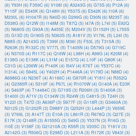
(6)
Y93H (6)
F359C (6)
V108I (6)
A3243G (6)
G73S (6)
P12A (6)
Y115F (6)
E545K (6)
Q148H (6)
Y537S (6)
E542K (6)
I10A (6)
M230L (6)
H1047R (6)
N40D (6)
D299G (6)
D30N (6)
M235T (6)
D538G (6)
Q12W (5)
I148M (5)
T87Q (5)
I47A (5)
L74I (5)
E92Q
(5)
N680S (5)
G93A (5)
A455E (5)
M204V (5)
D1152H (5)
L755S
(5)
G13D (5)
G190S (5)
N363S (5)
A181V (5)
V179L (5)
L24I (5)
N88S (5)
A2143G (5)
T399I (5)
M36I (5)
F53L (5)
T315A (5)
R263K (5)
R132C (5)
V777L (5)
T1405N (4)
D579G (4)
G719C
(4)
N370S (4)
R117C (4)
Q16W (4)
L98H (4)
A98G (4)
K20M (4)
E138G (4)
E138K (4)
L31M (4)
E157Q (4)
L10F (4)
Q80K (4)
C31G (4)
L206W (4)
P140K (4)
I54V (4)
K76T (4)
Y537C (4)
I1314L (4)
S945L (4)
Y402H (4)
P1446A (4)
V179D (4)
N88D (4)
A6986G (4)
N236T (4)
A1166C (4)
G970R (4)
Y181I (4)
R352Q
(4)
G2385R (4)
S310F (4)
P67L (4)
R1070W (4)
G140A (4)
E23K
(4)
S463P (4)
T14484C (3)
G719S (3)
R206H (3)
S1400A (3)
S1400I (3)
A71V (3)
C134W (3)
R24W (3)
C481S (3)
T24H (3)
V122I (3)
T47D (3)
A636P (3)
S977F (3)
G118R (3)
G3460A (3)
N312S (3)
G1202R (3)
D988Y (3)
Q252H (3)
L444P (3)
V659E
(3)
V769L (3)
A147T (3)
E10A (3)
L861R (3)
R678Q (3)
Q27E (3)
E17K (3)
Q148R (3)
A1555G (3)
S49G (3)
Y537N (3)
R16G (3)
I10E (3)
V158F (3)
G21210A (3)
K55R (3)
V205C (3)
Y181V (3)
A2142G (3)
R506Q (3)
E298D (3)
L211A (3)
R172K (3)
V843I (3)