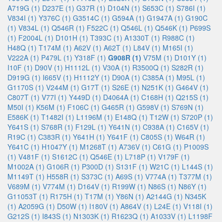
A719G (1)
D237E (1)
G37R (1)
D104N (1)
S653C (1)
S786I (1)
V834I (1)
Y376C (1)
G3514C (1)
G594A (1)
G1947A (1)
G190C
(1)
V834L (1)
Q546R (1)
F522C (1)
Q546L (1)
Q546K (1)
P699S
(1)
F2004L (1)
D101H (1)
T393C (1)
A1330T (1)
R988C (1)
H48Q (1)
T174M (1)
A62V (1)
A62T (1)
L84V (1)
M165I (1)
V222A (1)
P479L (1)
Y318F (1)
G908R (1)
V75M (1)
D101Y (1)
I10F (1)
D90V (1)
H1112L (1)
V30A (1)
R3500Q (1)
S282R (1)
D919G (1)
I665V (1)
H1112Y (1)
D90A (1)
C385A (1)
M95L (1)
G1170S (1)
V244M (1)
G17T (1)
S26E (1)
N251K (1)
G464V (1)
C807T (1)
V77I (1)
Y449D (1)
D4064A (1)
C168H (1)
Q215S (1)
M50I (1)
K56M (1)
F106C (1)
G465R (1)
G598V (1)
S769N (1)
E586K (1)
T1482I (1)
L1196M (1)
E148Q (1)
T12W (1)
S720P (1)
Y641S (1)
S768R (1)
F129L (1)
Y641N (1)
C938A (1)
C165V (1)
R19C (1)
C383R (1)
Y641H (1)
Y641F (1)
C805S (1)
W64R (1)
Y641C (1)
H1047Y (1)
M1268T (1)
A736V (1)
C61G (1)
P1009S
(1)
V481F (1)
S1612C (1)
Q546E (1)
L718P (1)
V179F (1)
M1002A (1)
G106R (1)
P300D (1)
S131F (1)
W21C (1)
L144S (1)
M1149T (1)
H558R (1)
S373C (1)
A69S (1)
V774A (1)
T377M (1)
V689M (1)
V774M (1)
D164V (1)
R199W (1)
N86S (1)
N86Y (1)
G11053T (1)
R175H (1)
T17M (1)
Y86N (1)
A2144G (1)
N345K
(1)
A2059G (1)
D50W (1)
I180V (1)
A864V (1)
L24E (1)
V118I (1)
G212S (1)
I843S (1)
N1303K (1)
R1623Q (1)
A1033V (1)
L1198F