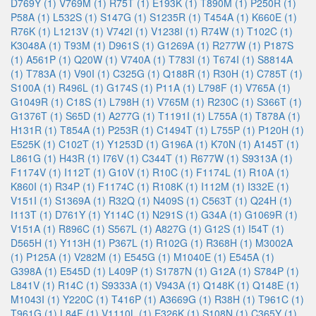
D769Y (1)
V769M (1)
R75T (1)
E193K (1)
T890M (1)
P250R (1)
P58A (1)
L532S (1)
S147G (1)
S1235R (1)
T454A (1)
K660E (1)
R76K (1)
L1213V (1)
V742I (1)
V1238I (1)
R74W (1)
T102C (1)
K3048A (1)
T93M (1)
D961S (1)
G1269A (1)
R277W (1)
P187S
(1)
A561P (1)
Q20W (1)
V740A (1)
T783I (1)
T674I (1)
S8814A
(1)
T783A (1)
V90I (1)
C325G (1)
Q188R (1)
R30H (1)
C785T (1)
S100A (1)
R496L (1)
G174S (1)
P11A (1)
L798F (1)
V765A (1)
G1049R (1)
C18S (1)
L798H (1)
V765M (1)
R230C (1)
S366T (1)
G1376T (1)
S65D (1)
A277G (1)
T1191I (1)
L755A (1)
T878A (1)
H131R (1)
T854A (1)
P253R (1)
C1494T (1)
L755P (1)
P120H (1)
E525K (1)
C102T (1)
Y1253D (1)
G196A (1)
K70N (1)
A145T (1)
L861G (1)
H43R (1)
I76V (1)
C344T (1)
R677W (1)
S9313A (1)
F1174V (1)
I112T (1)
G10V (1)
R10C (1)
F1174L (1)
R10A (1)
K860I (1)
R34P (1)
F1174C (1)
R108K (1)
I112M (1)
I332E (1)
V151I (1)
S1369A (1)
R32Q (1)
N409S (1)
C563T (1)
Q24H (1)
I113T (1)
D761Y (1)
Y114C (1)
N291S (1)
G34A (1)
G1069R (1)
V151A (1)
R896C (1)
S567L (1)
A827G (1)
G12S (1)
I54T (1)
D565H (1)
Y113H (1)
P367L (1)
R102G (1)
R368H (1)
M3002A
(1)
P125A (1)
V282M (1)
E545G (1)
M1040E (1)
E545A (1)
G398A (1)
E545D (1)
L409P (1)
S1787N (1)
G12A (1)
S784P (1)
L841V (1)
R14C (1)
S9333A (1)
V943A (1)
Q148K (1)
Q148E (1)
M1043I (1)
Y220C (1)
T416P (1)
A3669G (1)
R38H (1)
T961C (1)
T961G (1)
L84F (1)
V1110L (1)
E326K (1)
S108N (1)
C365Y (1)