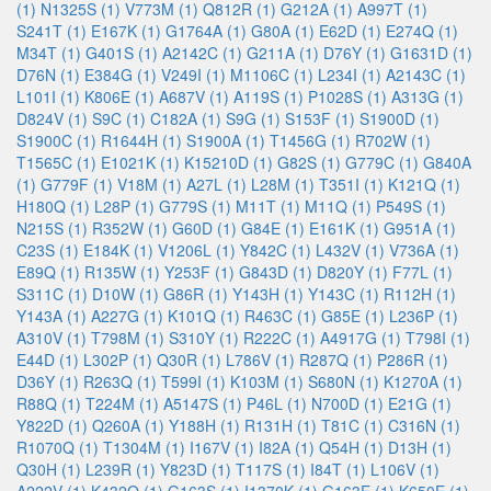
(1)
N1325S (1)
V773M (1)
Q812R (1)
G212A (1)
A997T (1)
S241T (1)
E167K (1)
G1764A (1)
G80A (1)
E62D (1)
E274Q (1)
M34T (1)
G401S (1)
A2142C (1)
G211A (1)
D76Y (1)
G1631D (1)
D76N (1)
E384G (1)
V249I (1)
M1106C (1)
L234I (1)
A2143C (1)
L101I (1)
K806E (1)
A687V (1)
A119S (1)
P1028S (1)
A313G (1)
D824V (1)
S9C (1)
C182A (1)
S9G (1)
S153F (1)
S1900D (1)
S1900C (1)
R1644H (1)
S1900A (1)
T1456G (1)
R702W (1)
T1565C (1)
E1021K (1)
K15210D (1)
G82S (1)
G779C (1)
G840A
(1)
G779F (1)
V18M (1)
A27L (1)
L28M (1)
T351I (1)
K121Q (1)
H180Q (1)
L28P (1)
G779S (1)
M11T (1)
M11Q (1)
P549S (1)
N215S (1)
R352W (1)
G60D (1)
G84E (1)
E161K (1)
G951A (1)
C23S (1)
E184K (1)
V1206L (1)
Y842C (1)
L432V (1)
V736A (1)
E89Q (1)
R135W (1)
Y253F (1)
G843D (1)
D820Y (1)
F77L (1)
S311C (1)
D10W (1)
G86R (1)
Y143H (1)
Y143C (1)
R112H (1)
Y143A (1)
A227G (1)
K101Q (1)
R463C (1)
G85E (1)
L236P (1)
A310V (1)
T798M (1)
S310Y (1)
R222C (1)
A4917G (1)
T798I (1)
E44D (1)
L302P (1)
Q30R (1)
L786V (1)
R287Q (1)
P286R (1)
D36Y (1)
R263Q (1)
T599I (1)
K103M (1)
S680N (1)
K1270A (1)
R88Q (1)
T224M (1)
A5147S (1)
P46L (1)
N700D (1)
E21G (1)
Y822D (1)
Q260A (1)
Y188H (1)
R131H (1)
T81C (1)
C316N (1)
R1070Q (1)
T1304M (1)
I167V (1)
I82A (1)
Q54H (1)
D13H (1)
Q30H (1)
L239R (1)
Y823D (1)
T117S (1)
I84T (1)
L106V (1)