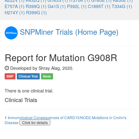
A222V (1)
K432Q (1)
G163S (1)
I1370K (1)
G163E (1)
K650E (1)
E757A (1)
R399Q (1)
G41S (1)
P392L (1)
C1895T (1)
T334G (1)
H274Y (1)
R399G (1)
SNPMiner Trials (Home Page)
Report for Mutation G908R
Developed by Shray Alag, 2020.
SNP
Clinical Trial
Gene
There is one clinical trial.
Clinical Trials
1
Immunological Consequences of CARD15/NOD2 Mutations in Crohn's
Disease
Click for details