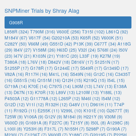
SNPMiner Trials by Shray Alag
G908R
L858R (324)
T790M (316)
V600E (256)
T315I (102)
L861Q (92)
M184V (67)
V617F (54)
G20210A (53)
K65R (52)
V600K (51)
C282Y (50)
V66M (49)
G551D (42)
P13K (39)
C677T (34)
A118G
(29)
I84V (27)
V158M (26)
H63D (25)
V32I (24)
S768I (24)
I50V
(23)
I47V (21)
K103N (21)
Y181C (20)
L33F (19)
K27M (19)
T380A (18)
L76V (18)
D842V (18)
D816V (17)
S1251N (17)
S1255P (17)
G178R (17)
G1244E (17)
S549R (17)
G1349D (17)
V82A (16)
R117H (16)
M41L (16)
S549N (16)
G12C (16)
C3435T
(16)
G551S (16)
Q151M (16)
Q12H (15)
K219Q (15)
I54L (15)
G719A (14)
K70E (14)
C797S (14)
L90M (13)
L74V (13)
E138A
(13)
D67N (13)
K70R (13)
L89V (13)
L210W (13)
Y188L (13)
P4503A (12)
G11778A (12)
L265P (12)
M46I (12)
I54M (12)
G12D (12)
V11I (12)
R132H (12)
G48V (11)
D961H (11)
T74P
(11)
R192G (11)
E255K (11)
V299L (10)
K101E (10)
G2677T (9)
T25W (9)
V106A (9)
G12V (9)
M184I (9)
H221Y (9)
V30M (9)
V600D (9)
G1691A (8)
F227C (8)
T215Y (8)
I50L (8)
A1298C (8)
L100I (8)
Y253H (8)
F317L (7)
N155H (7)
S298P (7)
G190A (7)
M230I (7)
C1236T (7)
V600R (7)
Y188C (7)
G2019S (7)
P225H