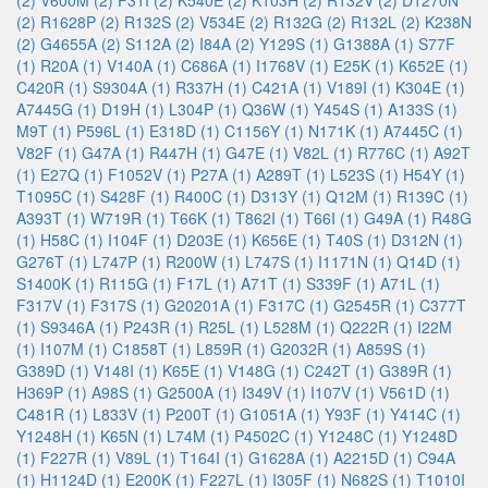
(2)
V600M (2)
F31I (2)
K540E (2)
K103H (2)
R132V (2)
D1270N
(2)
R1628P (2)
R132S (2)
V534E (2)
R132G (2)
R132L (2)
K238N
(2)
G4655A (2)
S112A (2)
I84A (2)
Y129S (1)
G1388A (1)
S77F
(1)
R20A (1)
V140A (1)
C686A (1)
I1768V (1)
E25K (1)
K652E (1)
C420R (1)
S9304A (1)
R337H (1)
C421A (1)
V189I (1)
K304E (1)
A7445G (1)
D19H (1)
L304P (1)
Q36W (1)
Y454S (1)
A133S (1)
M9T (1)
P596L (1)
E318D (1)
C1156Y (1)
N171K (1)
A7445C (1)
V82F (1)
G47A (1)
R447H (1)
G47E (1)
V82L (1)
R776C (1)
A92T
(1)
E27Q (1)
F1052V (1)
P27A (1)
A289T (1)
L523S (1)
H54Y (1)
T1095C (1)
S428F (1)
R400C (1)
D313Y (1)
Q12M (1)
R139C (1)
A393T (1)
W719R (1)
T66K (1)
T862I (1)
T66I (1)
G49A (1)
R48G
(1)
H58C (1)
I104F (1)
D203E (1)
K656E (1)
T40S (1)
D312N (1)
G276T (1)
L747P (1)
R200W (1)
L747S (1)
I1171N (1)
Q14D (1)
S1400K (1)
R115G (1)
F17L (1)
A71T (1)
S339F (1)
A71L (1)
F317V (1)
F317S (1)
G20201A (1)
F317C (1)
G2545R (1)
C377T
(1)
S9346A (1)
P243R (1)
R25L (1)
L528M (1)
Q222R (1)
I22M
(1)
I107M (1)
C1858T (1)
L859R (1)
G2032R (1)
A859S (1)
G389D (1)
V148I (1)
K65E (1)
V148G (1)
C242T (1)
G389R (1)
H369P (1)
A98S (1)
G2500A (1)
I349V (1)
I107V (1)
V561D (1)
C481R (1)
L833V (1)
P200T (1)
G1051A (1)
Y93F (1)
Y414C (1)
Y1248H (1)
K65N (1)
L74M (1)
P4502C (1)
Y1248C (1)
Y1248D
(1)
F227R (1)
V89L (1)
T164I (1)
G1628A (1)
A2215D (1)
C94A
(1)
H1124D (1)
E200K (1)
F227L (1)
I305F (1)
N682S (1)
T1010I