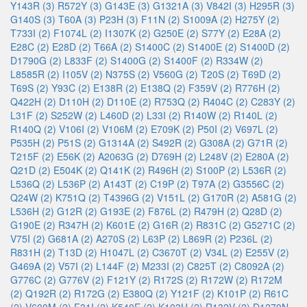
Y143R (3)
R572Y (3)
G143E (3)
G1321A (3)
V842I (3)
H295R (3)
G140S (3)
T60A (3)
P23H (3)
F11N (2)
S1009A (2)
H275Y (2)
T733I (2)
F1074L (2)
I1307K (2)
G250E (2)
S77Y (2)
E28A (2)
E28C (2)
E28D (2)
T66A (2)
S1400C (2)
S1400E (2)
S1400D (2)
D1790G (2)
L833F (2)
S1400G (2)
S1400F (2)
R334W (2)
L8585R (2)
I105V (2)
N375S (2)
V560G (2)
T20S (2)
T69D (2)
T69S (2)
Y93C (2)
E138R (2)
E138Q (2)
F359V (2)
R776H (2)
Q422H (2)
D110H (2)
D110E (2)
R753Q (2)
R404C (2)
C283Y (2)
L31F (2)
S252W (2)
L460D (2)
L33I (2)
R140W (2)
R140L (2)
R140Q (2)
V106I (2)
V106M (2)
E709K (2)
P50I (2)
V697L (2)
P535H (2)
P51S (2)
G1314A (2)
S492R (2)
G308A (2)
G71R (2)
T215F (2)
E56K (2)
A2063G (2)
D769H (2)
L248V (2)
E280A (2)
Q21D (2)
E504K (2)
Q141K (2)
R496H (2)
S100P (2)
L536R (2)
L536Q (2)
L536P (2)
A143T (2)
C19P (2)
T97A (2)
G3556C (2)
Q24W (2)
K751Q (2)
T4396G (2)
V151L (2)
G170R (2)
A581G (2)
L536H (2)
G12R (2)
G193E (2)
F876L (2)
R479H (2)
Q28D (2)
G190E (2)
R347H (2)
K601E (2)
G16R (2)
R831C (2)
G5271C (2)
V75I (2)
G681A (2)
A270S (2)
L63P (2)
L869R (2)
P236L (2)
R831H (2)
T13D (2)
H1047L (2)
C3670T (2)
V34L (2)
E255V (2)
G469A (2)
V57I (2)
L144F (2)
M233I (2)
C825T (2)
C8092A (2)
G776C (2)
G776V (2)
F121Y (2)
R172S (2)
R172W (2)
R172M
(2)
Q192R (2)
R172G (2)
E380Q (2)
Y121F (2)
K101P (2)
R61C