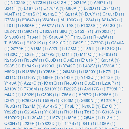
(1)
N1325S (1)
V773M (1)
Q812R (1)
G212A (1)
A997T (1)
S241T (1)
E167K (1)
G1764A (1)
G80A (1)
E62D (1)
E274Q (1)
M34T (1)
G401S (1)
A2142C (1)
G211A (1)
D76Y (1)
G1631D (1)
D76N (1)
E384G (1)
V249I (1)
M1106C (1)
L234I (1)
A2143C (1)
L101I (1)
K806E (1)
A687V (1)
A119S (1)
P1028S (1)
A313G (1)
D824V (1)
S9C (1)
C182A (1)
S9G (1)
S153F (1)
S1900D (1)
S1900C (1)
R1644H (1)
S1900A (1)
T1456G (1)
R702W (1)
T1565C (1)
E1021K (1)
K15210D (1)
G82S (1)
G779C (1)
G840A
(1)
G779F (1)
V18M (1)
A27L (1)
L28M (1)
T351I (1)
K121Q (1)
H180Q (1)
L28P (1)
G779S (1)
M11T (1)
M11Q (1)
P549S (1)
N215S (1)
R352W (1)
G60D (1)
G84E (1)
E161K (1)
G951A (1)
C23S (1)
E184K (1)
V1206L (1)
Y842C (1)
L432V (1)
V736A (1)
E89Q (1)
R135W (1)
Y253F (1)
G843D (1)
D820Y (1)
F77L (1)
S311C (1)
D10W (1)
G86R (1)
Y143H (1)
Y143C (1)
R112H (1)
Y143A (1)
A227G (1)
K101Q (1)
R463C (1)
G85E (1)
L236P (1)
A310V (1)
T798M (1)
S310Y (1)
R222C (1)
A4917G (1)
T798I (1)
E44D (1)
L302P (1)
Q30R (1)
L786V (1)
R287Q (1)
P286R (1)
D36Y (1)
R263Q (1)
T599I (1)
K103M (1)
S680N (1)
K1270A (1)
R88Q (1)
T224M (1)
A5147S (1)
P46L (1)
N700D (1)
E21G (1)
Y822D (1)
Q260A (1)
Y188H (1)
R131H (1)
T81C (1)
C316N (1)
R1070Q (1)
T1304M (1)
I167V (1)
I82A (1)
Q54H (1)
D13H (1)
Q30H (1)
L239R (1)
Y823D (1)
T117S (1)
I84T (1)
L106V (1)