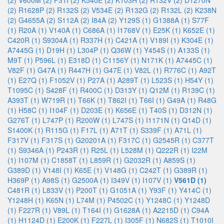
(2)
V600M (2)
F31I (2)
K540E (2)
K103H (2)
R132V (2)
D1270N
(2)
R1628P (2)
R132S (2)
V534E (2)
R132G (2)
R132L (2)
K238N
(2)
G4655A (2)
S112A (2)
I84A (2)
Y129S (1)
G1388A (1)
S77F
(1)
R20A (1)
V140A (1)
C686A (1)
I1768V (1)
E25K (1)
K652E (1)
C420R (1)
S9304A (1)
R337H (1)
C421A (1)
V189I (1)
K304E (1)
A7445G (1)
D19H (1)
L304P (1)
Q36W (1)
Y454S (1)
A133S (1)
M9T (1)
P596L (1)
E318D (1)
C1156Y (1)
N171K (1)
A7445C (1)
V82F (1)
G47A (1)
R447H (1)
G47E (1)
V82L (1)
R776C (1)
A92T
(1)
E27Q (1)
F1052V (1)
P27A (1)
A289T (1)
L523S (1)
H54Y (1)
T1095C (1)
S428F (1)
R400C (1)
D313Y (1)
Q12M (1)
R139C (1)
A393T (1)
W719R (1)
T66K (1)
T862I (1)
T66I (1)
G49A (1)
R48G
(1)
H58C (1)
I104F (1)
D203E (1)
K656E (1)
T40S (1)
D312N (1)
G276T (1)
L747P (1)
R200W (1)
L747S (1)
I1171N (1)
Q14D (1)
S1400K (1)
R115G (1)
F17L (1)
A71T (1)
S339F (1)
A71L (1)
F317V (1)
F317S (1)
G20201A (1)
F317C (1)
G2545R (1)
C377T
(1)
S9346A (1)
P243R (1)
R25L (1)
L528M (1)
Q222R (1)
I22M
(1)
I107M (1)
C1858T (1)
L859R (1)
G2032R (1)
A859S (1)
G389D (1)
V148I (1)
K65E (1)
V148G (1)
C242T (1)
G389R (1)
H369P (1)
A98S (1)
G2500A (1)
I349V (1)
I107V (1)
V561D (1)
C481R (1)
L833V (1)
P200T (1)
G1051A (1)
Y93F (1)
Y414C (1)
Y1248H (1)
K65N (1)
L74M (1)
P4502C (1)
Y1248C (1)
Y1248D
(1)
F227R (1)
V89L (1)
T164I (1)
G1628A (1)
A2215D (1)
C94A
(1)
H1124D (1)
E200K (1)
F227L (1)
I305F (1)
N682S (1)
T1010I