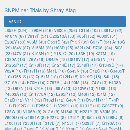
SNPMiner Trials by Shray Alag
V561D
L858R (324)
T790M (316)
V600E (256)
T315I (102)
L861Q (92)
M184V (67)
V617F (54)
G20210A (53)
K65R (52)
V600K (51)
C282Y (50)
V66M (49)
G551D (42)
P13K (39)
C677T (34)
A118G
(29)
I84V (27)
V158M (26)
H63D (25)
V32I (24)
S768I (24)
I50V
(23)
I47V (21)
K103N (21)
Y181C (20)
L33F (19)
K27M (19)
T380A (18)
L76V (18)
D842V (18)
D816V (17)
S1251N (17)
S1255P (17)
G178R (17)
G1244E (17)
S549R (17)
G1349D (17)
V82A (16)
R117H (16)
M41L (16)
S549N (16)
G12C (16)
C3435T
(16)
G551S (16)
Q151M (16)
Q12H (15)
K219Q (15)
I54L (15)
G719A (14)
K70E (14)
C797S (14)
L90M (13)
L74V (13)
E138A
(13)
D67N (13)
K70R (13)
L89V (13)
L210W (13)
Y188L (13)
P4503A (12)
G11778A (12)
L265P (12)
M46I (12)
I54M (12)
G12D (12)
V11I (12)
R132H (12)
G48V (11)
D961H (11)
T74P
(11)
R192G (11)
E255K (11)
V299L (10)
K101E (10)
G2677T (9)
T25W (9)
V106A (9)
G12V (9)
M184I (9)
H221Y (9)
V30M (9)
V600D (9)
G1691A (8)
F227C (8)
T215Y (8)
I50L (8)
A1298C (8)
L100I (8)
Y253H (8)
F317L (7)
N155H (7)
S298P (7)
G190A (7)
M230I (7)
C1236T (7)
V600R (7)
Y188C (7)
G2019S (7)
P225H