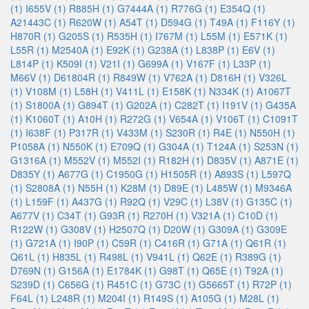
(1)
I655V (1)
R885H (1)
G7444A (1)
R776G (1)
E354Q (1)
A21443C (1)
R620W (1)
A54T (1)
D594G (1)
T49A (1)
F116Y (1)
H870R (1)
G205S (1)
R535H (1)
I767M (1)
L55M (1)
E571K (1)
L55R (1)
M2540A (1)
E92K (1)
G238A (1)
L838P (1)
E6V (1)
L814P (1)
K509I (1)
V21I (1)
G699A (1)
V167F (1)
L33P (1)
M66V (1)
D61804R (1)
R849W (1)
V762A (1)
D816H (1)
V326L
(1)
V108M (1)
L58H (1)
V411L (1)
E158K (1)
N334K (1)
A1067T
(1)
S1800A (1)
G894T (1)
G202A (1)
C282T (1)
I191V (1)
G435A
(1)
K1060T (1)
A10H (1)
R272G (1)
V654A (1)
V106T (1)
C1091T
(1)
I638F (1)
P317R (1)
V433M (1)
S230R (1)
R4E (1)
N550H (1)
P1058A (1)
N550K (1)
E709Q (1)
G304A (1)
T124A (1)
S253N (1)
G1316A (1)
M552V (1)
M552I (1)
R182H (1)
D835V (1)
A871E (1)
D835Y (1)
A677G (1)
C1950G (1)
H1505R (1)
A893S (1)
L597Q
(1)
S2808A (1)
N55H (1)
K28M (1)
D89E (1)
L485W (1)
M9346A
(1)
L159F (1)
A437G (1)
R92Q (1)
V29C (1)
L38V (1)
G135C (1)
A677V (1)
C34T (1)
G93R (1)
R270H (1)
V321A (1)
C10D (1)
R122W (1)
G308V (1)
H2507Q (1)
D20W (1)
G309A (1)
G309E
(1)
G721A (1)
I90P (1)
C59R (1)
C416R (1)
G71A (1)
Q61R (1)
Q61L (1)
H835L (1)
R498L (1)
V941L (1)
Q62E (1)
R389G (1)
D769N (1)
G156A (1)
E1784K (1)
G98T (1)
Q65E (1)
T92A (1)
S239D (1)
C656G (1)
R451C (1)
G73C (1)
G5665T (1)
R72P (1)
F64L (1)
L248R (1)
M204I (1)
R149S (1)
A105G (1)
M28L (1)