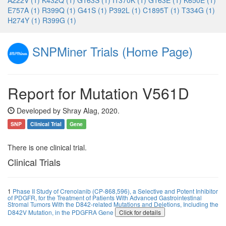
A222V (1)
K432Q (1)
G163S (1)
I1370K (1)
G163E (1)
K650E (1)
E757A (1)
R399Q (1)
G41S (1)
P392L (1)
C1895T (1)
T334G (1)
H274Y (1)
R399G (1)
SNPMiner Trials (Home Page)
Report for Mutation V561D
Developed by Shray Alag, 2020.
SNP
Clinical Trial
Gene
There is one clinical trial.
Clinical Trials
1
Phase II Study of Crenolanib (CP-868,596), a Selective and Potent Inhibitor
of PDGFR, for the Treatment of Patients With Advanced Gastrointestinal
Stromal Tumors With the D842-related Mutations and Deletions, Including the
D842V Mutation, in the PDGFRA Gene
Click for details