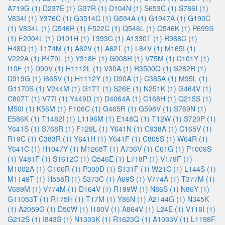
A719G (1)
D237E (1)
G37R (1)
D104N (1)
S653C (1)
S786I (1)
V834I (1)
Y376C (1)
G3514C (1)
G594A (1)
G1947A (1)
G190C
(1)
V834L (1)
Q546R (1)
F522C (1)
Q546L (1)
Q546K (1)
P699S
(1)
F2004L (1)
D101H (1)
T393C (1)
A1330T (1)
R988C (1)
H48Q (1)
T174M (1)
A62V (1)
A62T (1)
L84V (1)
M165I (1)
V222A (1)
P479L (1)
Y318F (1)
G908R (1)
V75M (1)
D101Y (1)
I10F (1)
D90V (1)
H1112L (1)
V30A (1)
R3500Q (1)
S282R (1)
D919G (1)
I665V (1)
H1112Y (1)
D90A (1)
C385A (1)
M95L (1)
G1170S (1)
V244M (1)
G17T (1)
S26E (1)
N251K (1)
G464V (1)
C807T (1)
V77I (1)
Y449D (1)
D4064A (1)
C168H (1)
Q215S (1)
M50I (1)
K56M (1)
F106C (1)
G465R (1)
G598V (1)
S769N (1)
E586K (1)
T1482I (1)
L1196M (1)
E148Q (1)
T12W (1)
S720P (1)
Y641S (1)
S768R (1)
F129L (1)
Y641N (1)
C938A (1)
C165V (1)
R19C (1)
C383R (1)
Y641H (1)
Y641F (1)
C805S (1)
W64R (1)
Y641C (1)
H1047Y (1)
M1268T (1)
A736V (1)
C61G (1)
P1009S
(1)
V481F (1)
S1612C (1)
Q546E (1)
L718P (1)
V179F (1)
M1002A (1)
G106R (1)
P300D (1)
S131F (1)
W21C (1)
L144S (1)
M1149T (1)
H558R (1)
S373C (1)
A69S (1)
V774A (1)
T377M (1)
V689M (1)
V774M (1)
D164V (1)
R199W (1)
N86S (1)
N86Y (1)
G11053T (1)
R175H (1)
T17M (1)
Y86N (1)
A2144G (1)
N345K
(1)
A2059G (1)
D50W (1)
I180V (1)
A864V (1)
L24E (1)
V118I (1)
G212S (1)
I843S (1)
N1303K (1)
R1623Q (1)
A1033V (1)
L1198F