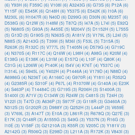
(6)
Y93H (6)
F359C (6)
V108I (6)
A3243G (6)
G73S (6)
P12A (6)
Y115F (6)
E545K (6)
Q148H (6)
Y537S (6)
E542K (6)
I10A (6)
M230L (6)
H1047R (6)
N40D (6)
D299G (6)
D30N (6)
M235T (6)
D538G (6)
Q12W (5)
I148M (5)
T87Q (5)
I47A (5)
L74I (5)
E92Q
(5)
N680S (5)
G93A (5)
A455E (5)
M204V (5)
D1152H (5)
L755S
(5)
G13D (5)
G190S (5)
N363S (5)
A181V (5)
V179L (5)
L24I (5)
N88S (5)
A2143G (5)
T399I (5)
M36I (5)
F53L (5)
T315A (5)
R263K (5)
R132C (5)
V777L (5)
T1405N (4)
D579G (4)
G719C
(4)
N370S (4)
R117C (4)
Q16W (4)
L98H (4)
A98G (4)
K20M (4)
E138G (4)
E138K (4)
L31M (4)
E157Q (4)
L10F (4)
Q80K (4)
C31G (4)
L206W (4)
P140K (4)
I54V (4)
K76T (4)
Y537C (4)
I1314L (4)
S945L (4)
Y402H (4)
P1446A (4)
V179D (4)
N88D (4)
A6986G (4)
N236T (4)
A1166C (4)
G970R (4)
Y181I (4)
R352Q
(4)
G2385R (4)
S310F (4)
P67L (4)
R1070W (4)
G140A (4)
E23K
(4)
S463P (4)
T14484C (3)
G719S (3)
R206H (3)
S1400A (3)
S1400I (3)
A71V (3)
C134W (3)
R24W (3)
C481S (3)
T24H (3)
V122I (3)
T47D (3)
A636P (3)
S977F (3)
G118R (3)
G3460A (3)
N312S (3)
G1202R (3)
D988Y (3)
Q252H (3)
L444P (3)
V659E
(3)
V769L (3)
A147T (3)
E10A (3)
L861R (3)
R678Q (3)
Q27E (3)
E17K (3)
Q148R (3)
A1555G (3)
S49G (3)
Y537N (3)
R16G (3)
I10E (3)
V158F (3)
G21210A (3)
K55R (3)
V205C (3)
Y181V (3)
A2142G (3)
R506Q (3)
E298D (3)
L211A (3)
R172K (3)
V843I (3)