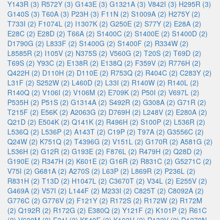
Y143R (3)
R572Y (3)
G143E (3)
G1321A (3)
V842I (3)
H295R (3)
G140S (3)
T60A (3)
P23H (3)
F11N (2)
S1009A (2)
H275Y (2)
T733I (2)
F1074L (2)
I1307K (2)
G250E (2)
S77Y (2)
E28A (2)
E28C (2)
E28D (2)
T66A (2)
S1400C (2)
S1400E (2)
S1400D (2)
D1790G (2)
L833F (2)
S1400G (2)
S1400F (2)
R334W (2)
L8585R (2)
I105V (2)
N375S (2)
V560G (2)
T20S (2)
T69D (2)
T69S (2)
Y93C (2)
E138R (2)
E138Q (2)
F359V (2)
R776H (2)
Q422H (2)
D110H (2)
D110E (2)
R753Q (2)
R404C (2)
C283Y (2)
L31F (2)
S252W (2)
L460D (2)
L33I (2)
R140W (2)
R140L (2)
R140Q (2)
V106I (2)
V106M (2)
E709K (2)
P50I (2)
V697L (2)
P535H (2)
P51S (2)
G1314A (2)
S492R (2)
G308A (2)
G71R (2)
T215F (2)
E56K (2)
A2063G (2)
D769H (2)
L248V (2)
E280A (2)
Q21D (2)
E504K (2)
Q141K (2)
R496H (2)
S100P (2)
L536R (2)
L536Q (2)
L536P (2)
A143T (2)
C19P (2)
T97A (2)
G3556C (2)
Q24W (2)
K751Q (2)
T4396G (2)
V151L (2)
G170R (2)
A581G (2)
L536H (2)
G12R (2)
G193E (2)
F876L (2)
R479H (2)
Q28D (2)
G190E (2)
R347H (2)
K601E (2)
G16R (2)
R831C (2)
G5271C (2)
V75I (2)
G681A (2)
A270S (2)
L63P (2)
L869R (2)
P236L (2)
R831H (2)
T13D (2)
H1047L (2)
C3670T (2)
V34L (2)
E255V (2)
G469A (2)
V57I (2)
L144F (2)
M233I (2)
C825T (2)
C8092A (2)
G776C (2)
G776V (2)
F121Y (2)
R172S (2)
R172W (2)
R172M
(2)
Q192R (2)
R172G (2)
E380Q (2)
Y121F (2)
K101P (2)
R61C