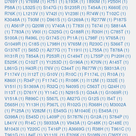
D769Y (1)
V769M (1)
R75T (1)
E193K (1)
T890M (1)
P250R (1)
P58A (1)
L532S (1)
S147G (1)
S1235R (1)
T454A (1)
K660E (1)
R76K (1)
L1213V (1)
V742I (1)
V1238I (1)
R74W (1)
T102C (1)
K3048A (1)
T93M (1)
D961S (1)
G1269A (1)
R277W (1)
P187S
(1)
A561P (1)
Q20W (1)
V740A (1)
T783I (1)
T674I (1)
S8814A
(1)
T783A (1)
V90I (1)
C325G (1)
Q188R (1)
R30H (1)
C785T (1)
S100A (1)
R496L (1)
G174S (1)
P11A (1)
L798F (1)
V765A (1)
G1049R (1)
C18S (1)
L798H (1)
V765M (1)
R230C (1)
S366T (1)
G1376T (1)
S65D (1)
A277G (1)
T1191I (1)
L755A (1)
T878A (1)
H131R (1)
T854A (1)
P253R (1)
C1494T (1)
L755P (1)
P120H (1)
E525K (1)
C102T (1)
Y1253D (1)
G196A (1)
K70N (1)
A145T (1)
L861G (1)
H43R (1)
I76V (1)
C344T (1)
R677W (1)
S9313A (1)
F1174V (1)
I112T (1)
G10V (1)
R10C (1)
F1174L (1)
R10A (1)
K860I (1)
R34P (1)
F1174C (1)
R108K (1)
I112M (1)
I332E (1)
V151I (1)
S1369A (1)
R32Q (1)
N409S (1)
C563T (1)
Q24H (1)
I113T (1)
D761Y (1)
Y114C (1)
N291S (1)
G34A (1)
G1069R (1)
V151A (1)
R896C (1)
S567L (1)
A827G (1)
G12S (1)
I54T (1)
D565H (1)
Y113H (1)
P367L (1)
R102G (1)
R368H (1)
M3002A
(1)
P125A (1)
V282M (1)
E545G (1)
M1040E (1)
E545A (1)
G398A (1)
E545D (1)
L409P (1)
S1787N (1)
G12A (1)
S784P (1)
L841V (1)
R14C (1)
S9333A (1)
V943A (1)
Q148K (1)
Q148E (1)
M1043I (1)
Y220C (1)
T416P (1)
A3669G (1)
R38H (1)
T961C (1)
T961G (1)
L84F (1)
V1110L (1)
E326K (1)
S108N (1)
C365Y (1)