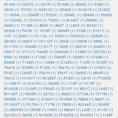
A719G (1)
D237E (1)
G37R (1)
D104N (1)
S653C (1)
S786I (1)
V834I (1)
Y376C (1)
G3514C (1)
G594A (1)
G1947A (1)
G190C
(1)
V834L (1)
Q546R (1)
F522C (1)
Q546L (1)
Q546K (1)
P699S
(1)
F2004L (1)
D101H (1)
T393C (1)
A1330T (1)
R988C (1)
H48Q (1)
T174M (1)
A62V (1)
A62T (1)
L84V (1)
M165I (1)
V222A (1)
P479L (1)
Y318F (1)
G908R (1)
V75M (1)
D101Y (1)
I10F (1)
D90V (1)
H1112L (1)
V30A (1)
R3500Q (1)
S282R (1)
D919G (1)
I665V (1)
H1112Y (1)
D90A (1)
C385A (1)
M95L (1)
G1170S (1)
V244M (1)
G17T (1)
S26E (1)
N251K (1)
G464V (1)
C807T (1)
V77I (1)
Y449D (1)
D4064A (1)
C168H (1)
Q215S (1)
M50I (1)
K56M (1)
F106C (1)
G465R (1)
G598V (1)
S769N (1)
E586K (1)
T1482I (1)
L1196M (1)
E148Q (1)
T12W (1)
S720P (1)
Y641S (1)
S768R (1)
F129L (1)
Y641N (1)
C938A (1)
C165V (1)
R19C (1)
C383R (1)
Y641H (1)
Y641F (1)
C805S (1)
W64R (1)
Y641C (1)
H1047Y (1)
M1268T (1)
A736V (1)
C61G (1)
P1009S
(1)
V481F (1)
S1612C (1)
Q546E (1)
L718P (1)
V179F (1)
M1002A (1)
G106R (1)
P300D (1)
S131F (1)
W21C (1)
L144S (1)
M1149T (1)
H558R (1)
S373C (1)
A69S (1)
V774A (1)
T377M (1)
V689M (1)
V774M (1)
D164V (1)
R199W (1)
N86S (1)
N86Y (1)
G11053T (1)
R175H (1)
T17M (1)
Y86N (1)
A2144G (1)
N345K
(1)
A2059G (1)
D50W (1)
I180V (1)
A864V (1)
L24E (1)
V118I (1)
G212S (1)
I843S (1)
N1303K (1)
R1623Q (1)
A1033V (1)
L1198F