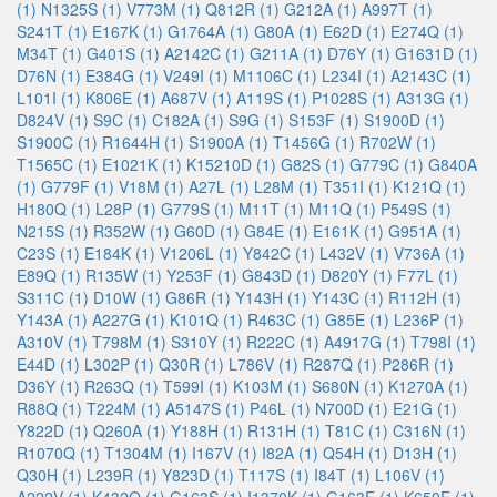
(1)
N1325S (1)
V773M (1)
Q812R (1)
G212A (1)
A997T (1)
S241T (1)
E167K (1)
G1764A (1)
G80A (1)
E62D (1)
E274Q (1)
M34T (1)
G401S (1)
A2142C (1)
G211A (1)
D76Y (1)
G1631D (1)
D76N (1)
E384G (1)
V249I (1)
M1106C (1)
L234I (1)
A2143C (1)
L101I (1)
K806E (1)
A687V (1)
A119S (1)
P1028S (1)
A313G (1)
D824V (1)
S9C (1)
C182A (1)
S9G (1)
S153F (1)
S1900D (1)
S1900C (1)
R1644H (1)
S1900A (1)
T1456G (1)
R702W (1)
T1565C (1)
E1021K (1)
K15210D (1)
G82S (1)
G779C (1)
G840A
(1)
G779F (1)
V18M (1)
A27L (1)
L28M (1)
T351I (1)
K121Q (1)
H180Q (1)
L28P (1)
G779S (1)
M11T (1)
M11Q (1)
P549S (1)
N215S (1)
R352W (1)
G60D (1)
G84E (1)
E161K (1)
G951A (1)
C23S (1)
E184K (1)
V1206L (1)
Y842C (1)
L432V (1)
V736A (1)
E89Q (1)
R135W (1)
Y253F (1)
G843D (1)
D820Y (1)
F77L (1)
S311C (1)
D10W (1)
G86R (1)
Y143H (1)
Y143C (1)
R112H (1)
Y143A (1)
A227G (1)
K101Q (1)
R463C (1)
G85E (1)
L236P (1)
A310V (1)
T798M (1)
S310Y (1)
R222C (1)
A4917G (1)
T798I (1)
E44D (1)
L302P (1)
Q30R (1)
L786V (1)
R287Q (1)
P286R (1)
D36Y (1)
R263Q (1)
T599I (1)
K103M (1)
S680N (1)
K1270A (1)
R88Q (1)
T224M (1)
A5147S (1)
P46L (1)
N700D (1)
E21G (1)
Y822D (1)
Q260A (1)
Y188H (1)
R131H (1)
T81C (1)
C316N (1)
R1070Q (1)
T1304M (1)
I167V (1)
I82A (1)
Q54H (1)
D13H (1)
Q30H (1)
L239R (1)
Y823D (1)
T117S (1)
I84T (1)
L106V (1)