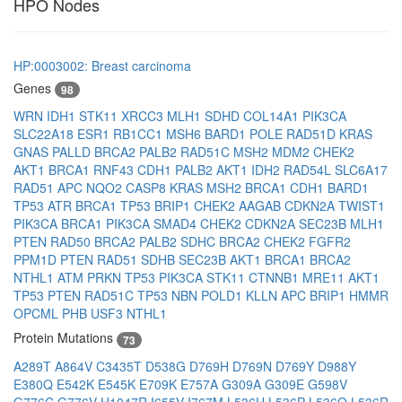
HPO Nodes
HP:0003002: Breast carcinoma
Genes
98
WRN
IDH1
STK11
XRCC3
MLH1
SDHD
COL14A1
PIK3CA
SLC22A18
ESR1
RB1CC1
MSH6
BARD1
POLE
RAD51D
KRAS
GNAS
PALLD
BRCA2
PALB2
RAD51C
MSH2
MDM2
CHEK2
AKT1
BRCA1
RNF43
CDH1
PALB2
AKT1
IDH2
RAD54L
SLC6A17
RAD51
APC
NQO2
CASP8
KRAS
MSH2
BRCA1
CDH1
BARD1
TP53
ATR
BRCA1
TP53
BRIP1
CHEK2
AAGAB
CDKN2A
TWIST1
PIK3CA
BRCA1
PIK3CA
SMAD4
CHEK2
CDKN2A
SEC23B
MLH1
PTEN
RAD50
BRCA2
PALB2
SDHC
BRCA2
CHEK2
FGFR2
PPM1D
PTEN
RAD51
SDHB
SEC23B
AKT1
BRCA1
BRCA2
NTHL1
ATM
PRKN
TP53
PIK3CA
STK11
CTNNB1
MRE11
AKT1
TP53
PTEN
RAD51C
TP53
NBN
POLD1
KLLN
APC
BRIP1
HMMR
OPCML
PHB
USF3
NTHL1
Protein Mutations
73
A289T
A864V
C3435T
D538G
D769H
D769N
D769Y
D988Y
E380Q
E542K
E545K
E709K
E757A
G309A
G309E
G598V
G776C
G776V
H1047R
I655V
I767M
L536H
L536P
L536Q
L536R