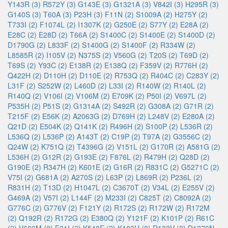
Y143R (3)
R572Y (3)
G143E (3)
G1321A (3)
V842I (3)
H295R (3)
G140S (3)
T60A (3)
P23H (3)
F11N (2)
S1009A (2)
H275Y (2)
T733I (2)
F1074L (2)
I1307K (2)
G250E (2)
S77Y (2)
E28A (2)
E28C (2)
E28D (2)
T66A (2)
S1400C (2)
S1400E (2)
S1400D (2)
D1790G (2)
L833F (2)
S1400G (2)
S1400F (2)
R334W (2)
L8585R (2)
I105V (2)
N375S (2)
V560G (2)
T20S (2)
T69D (2)
T69S (2)
Y93C (2)
E138R (2)
E138Q (2)
F359V (2)
R776H (2)
Q422H (2)
D110H (2)
D110E (2)
R753Q (2)
R404C (2)
C283Y (2)
L31F (2)
S252W (2)
L460D (2)
L33I (2)
R140W (2)
R140L (2)
R140Q (2)
V106I (2)
V106M (2)
E709K (2)
P50I (2)
V697L (2)
P535H (2)
P51S (2)
G1314A (2)
S492R (2)
G308A (2)
G71R (2)
T215F (2)
E56K (2)
A2063G (2)
D769H (2)
L248V (2)
E280A (2)
Q21D (2)
E504K (2)
Q141K (2)
R496H (2)
S100P (2)
L536R (2)
L536Q (2)
L536P (2)
A143T (2)
C19P (2)
T97A (2)
G3556C (2)
Q24W (2)
K751Q (2)
T4396G (2)
V151L (2)
G170R (2)
A581G (2)
L536H (2)
G12R (2)
G193E (2)
F876L (2)
R479H (2)
Q28D (2)
G190E (2)
R347H (2)
K601E (2)
G16R (2)
R831C (2)
G5271C (2)
V75I (2)
G681A (2)
A270S (2)
L63P (2)
L869R (2)
P236L (2)
R831H (2)
T13D (2)
H1047L (2)
C3670T (2)
V34L (2)
E255V (2)
G469A (2)
V57I (2)
L144F (2)
M233I (2)
C825T (2)
C8092A (2)
G776C (2)
G776V (2)
F121Y (2)
R172S (2)
R172W (2)
R172M
(2)
Q192R (2)
R172G (2)
E380Q (2)
Y121F (2)
K101P (2)
R61C