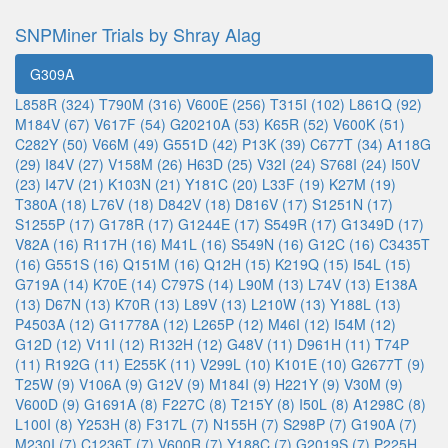
SNPMiner Trials by Shray Alag
G309A
L858R (324)
T790M (316)
V600E (256)
T315I (102)
L861Q (92)
M184V (67)
V617F (54)
G20210A (53)
K65R (52)
V600K (51)
C282Y (50)
V66M (49)
G551D (42)
P13K (39)
C677T (34)
A118G
(29)
I84V (27)
V158M (26)
H63D (25)
V32I (24)
S768I (24)
I50V
(23)
I47V (21)
K103N (21)
Y181C (20)
L33F (19)
K27M (19)
T380A (18)
L76V (18)
D842V (18)
D816V (17)
S1251N (17)
S1255P (17)
G178R (17)
G1244E (17)
S549R (17)
G1349D (17)
V82A (16)
R117H (16)
M41L (16)
S549N (16)
G12C (16)
C3435T
(16)
G551S (16)
Q151M (16)
Q12H (15)
K219Q (15)
I54L (15)
G719A (14)
K70E (14)
C797S (14)
L90M (13)
L74V (13)
E138A
(13)
D67N (13)
K70R (13)
L89V (13)
L210W (13)
Y188L (13)
P4503A (12)
G11778A (12)
L265P (12)
M46I (12)
I54M (12)
G12D (12)
V11I (12)
R132H (12)
G48V (11)
D961H (11)
T74P
(11)
R192G (11)
E255K (11)
V299L (10)
K101E (10)
G2677T (9)
T25W (9)
V106A (9)
G12V (9)
M184I (9)
H221Y (9)
V30M (9)
V600D (9)
G1691A (8)
F227C (8)
T215Y (8)
I50L (8)
A1298C (8)
L100I (8)
Y253H (8)
F317L (7)
N155H (7)
S298P (7)
G190A (7)
M230I (7)
C1236T (7)
V600R (7)
Y188C (7)
G2019S (7)
P225H