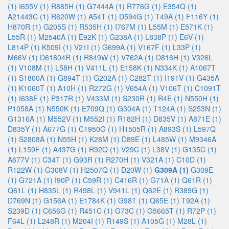
(1)
I655V (1)
R885H (1)
G7444A (1)
R776G (1)
E354Q (1)
A21443C (1)
R620W (1)
A54T (1)
D594G (1)
T49A (1)
F116Y (1)
H870R (1)
G205S (1)
R535H (1)
I767M (1)
L55M (1)
E571K (1)
L55R (1)
M2540A (1)
E92K (1)
G238A (1)
L838P (1)
E6V (1)
L814P (1)
K509I (1)
V21I (1)
G699A (1)
V167F (1)
L33P (1)
M66V (1)
D61804R (1)
R849W (1)
V762A (1)
D816H (1)
V326L
(1)
V108M (1)
L58H (1)
V411L (1)
E158K (1)
N334K (1)
A1067T
(1)
S1800A (1)
G894T (1)
G202A (1)
C282T (1)
I191V (1)
G435A
(1)
K1060T (1)
A10H (1)
R272G (1)
V654A (1)
V106T (1)
C1091T
(1)
I638F (1)
P317R (1)
V433M (1)
S230R (1)
R4E (1)
N550H (1)
P1058A (1)
N550K (1)
E709Q (1)
G304A (1)
T124A (1)
S253N (1)
G1316A (1)
M552V (1)
M552I (1)
R182H (1)
D835V (1)
A871E (1)
D835Y (1)
A677G (1)
C1950G (1)
H1505R (1)
A893S (1)
L597Q
(1)
S2808A (1)
N55H (1)
K28M (1)
D89E (1)
L485W (1)
M9346A
(1)
L159F (1)
A437G (1)
R92Q (1)
V29C (1)
L38V (1)
G135C (1)
A677V (1)
C34T (1)
G93R (1)
R270H (1)
V321A (1)
C10D (1)
R122W (1)
G308V (1)
H2507Q (1)
D20W (1)
G309A (1)
G309E
(1)
G721A (1)
I90P (1)
C59R (1)
C416R (1)
G71A (1)
Q61R (1)
Q61L (1)
H835L (1)
R498L (1)
V941L (1)
Q62E (1)
R389G (1)
D769N (1)
G156A (1)
E1784K (1)
G98T (1)
Q65E (1)
T92A (1)
S239D (1)
C656G (1)
R451C (1)
G73C (1)
G5665T (1)
R72P (1)
F64L (1)
L248R (1)
M204I (1)
R149S (1)
A105G (1)
M28L (1)