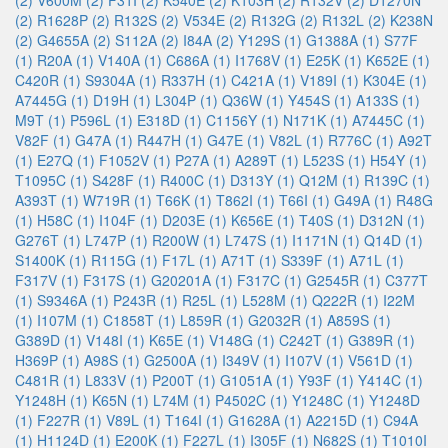
(2)
V600M (2)
F31I (2)
K540E (2)
K103H (2)
R132V (2)
D1270N
(2)
R1628P (2)
R132S (2)
V534E (2)
R132G (2)
R132L (2)
K238N
(2)
G4655A (2)
S112A (2)
I84A (2)
Y129S (1)
G1388A (1)
S77F
(1)
R20A (1)
V140A (1)
C686A (1)
I1768V (1)
E25K (1)
K652E (1)
C420R (1)
S9304A (1)
R337H (1)
C421A (1)
V189I (1)
K304E (1)
A7445G (1)
D19H (1)
L304P (1)
Q36W (1)
Y454S (1)
A133S (1)
M9T (1)
P596L (1)
E318D (1)
C1156Y (1)
N171K (1)
A7445C (1)
V82F (1)
G47A (1)
R447H (1)
G47E (1)
V82L (1)
R776C (1)
A92T
(1)
E27Q (1)
F1052V (1)
P27A (1)
A289T (1)
L523S (1)
H54Y (1)
T1095C (1)
S428F (1)
R400C (1)
D313Y (1)
Q12M (1)
R139C (1)
A393T (1)
W719R (1)
T66K (1)
T862I (1)
T66I (1)
G49A (1)
R48G
(1)
H58C (1)
I104F (1)
D203E (1)
K656E (1)
T40S (1)
D312N (1)
G276T (1)
L747P (1)
R200W (1)
L747S (1)
I1171N (1)
Q14D (1)
S1400K (1)
R115G (1)
F17L (1)
A71T (1)
S339F (1)
A71L (1)
F317V (1)
F317S (1)
G20201A (1)
F317C (1)
G2545R (1)
C377T
(1)
S9346A (1)
P243R (1)
R25L (1)
L528M (1)
Q222R (1)
I22M
(1)
I107M (1)
C1858T (1)
L859R (1)
G2032R (1)
A859S (1)
G389D (1)
V148I (1)
K65E (1)
V148G (1)
C242T (1)
G389R (1)
H369P (1)
A98S (1)
G2500A (1)
I349V (1)
I107V (1)
V561D (1)
C481R (1)
L833V (1)
P200T (1)
G1051A (1)
Y93F (1)
Y414C (1)
Y1248H (1)
K65N (1)
L74M (1)
P4502C (1)
Y1248C (1)
Y1248D
(1)
F227R (1)
V89L (1)
T164I (1)
G1628A (1)
A2215D (1)
C94A
(1)
H1124D (1)
E200K (1)
F227L (1)
I305F (1)
N682S (1)
T1010I