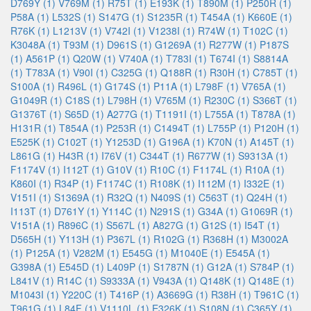
D769Y (1)
V769M (1)
R75T (1)
E193K (1)
T890M (1)
P250R (1)
P58A (1)
L532S (1)
S147G (1)
S1235R (1)
T454A (1)
K660E (1)
R76K (1)
L1213V (1)
V742I (1)
V1238I (1)
R74W (1)
T102C (1)
K3048A (1)
T93M (1)
D961S (1)
G1269A (1)
R277W (1)
P187S
(1)
A561P (1)
Q20W (1)
V740A (1)
T783I (1)
T674I (1)
S8814A
(1)
T783A (1)
V90I (1)
C325G (1)
Q188R (1)
R30H (1)
C785T (1)
S100A (1)
R496L (1)
G174S (1)
P11A (1)
L798F (1)
V765A (1)
G1049R (1)
C18S (1)
L798H (1)
V765M (1)
R230C (1)
S366T (1)
G1376T (1)
S65D (1)
A277G (1)
T1191I (1)
L755A (1)
T878A (1)
H131R (1)
T854A (1)
P253R (1)
C1494T (1)
L755P (1)
P120H (1)
E525K (1)
C102T (1)
Y1253D (1)
G196A (1)
K70N (1)
A145T (1)
L861G (1)
H43R (1)
I76V (1)
C344T (1)
R677W (1)
S9313A (1)
F1174V (1)
I112T (1)
G10V (1)
R10C (1)
F1174L (1)
R10A (1)
K860I (1)
R34P (1)
F1174C (1)
R108K (1)
I112M (1)
I332E (1)
V151I (1)
S1369A (1)
R32Q (1)
N409S (1)
C563T (1)
Q24H (1)
I113T (1)
D761Y (1)
Y114C (1)
N291S (1)
G34A (1)
G1069R (1)
V151A (1)
R896C (1)
S567L (1)
A827G (1)
G12S (1)
I54T (1)
D565H (1)
Y113H (1)
P367L (1)
R102G (1)
R368H (1)
M3002A
(1)
P125A (1)
V282M (1)
E545G (1)
M1040E (1)
E545A (1)
G398A (1)
E545D (1)
L409P (1)
S1787N (1)
G12A (1)
S784P (1)
L841V (1)
R14C (1)
S9333A (1)
V943A (1)
Q148K (1)
Q148E (1)
M1043I (1)
Y220C (1)
T416P (1)
A3669G (1)
R38H (1)
T961C (1)
T961G (1)
L84F (1)
V1110L (1)
E326K (1)
S108N (1)
C365Y (1)