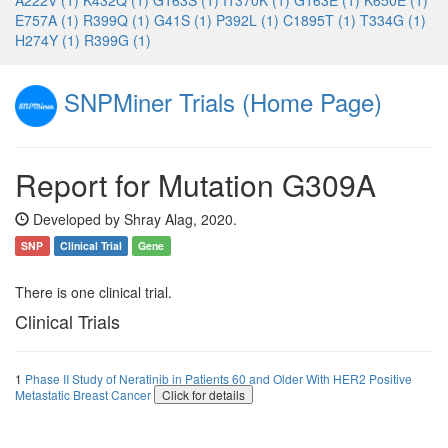
A222V (1)
K432Q (1)
G163S (1)
I1370K (1)
G163E (1)
K650E (1)
E757A (1)
R399Q (1)
G41S (1)
P392L (1)
C1895T (1)
T334G (1)
H274Y (1)
R399G (1)
SNPMiner Trials (Home Page)
Report for Mutation G309A
Developed by Shray Alag, 2020.
SNP
Clinical Trial
Gene
There is one clinical trial.
Clinical Trials
1
Phase II Study of Neratinib in Patients 60 and Older With HER2 Positive
Metastatic Breast Cancer
Click for details