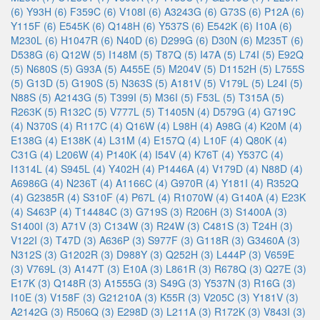
(6)
Y93H (6)
F359C (6)
V108I (6)
A3243G (6)
G73S (6)
P12A (6)
Y115F (6)
E545K (6)
Q148H (6)
Y537S (6)
E542K (6)
I10A (6)
M230L (6)
H1047R (6)
N40D (6)
D299G (6)
D30N (6)
M235T (6)
D538G (6)
Q12W (5)
I148M (5)
T87Q (5)
I47A (5)
L74I (5)
E92Q
(5)
N680S (5)
G93A (5)
A455E (5)
M204V (5)
D1152H (5)
L755S
(5)
G13D (5)
G190S (5)
N363S (5)
A181V (5)
V179L (5)
L24I (5)
N88S (5)
A2143G (5)
T399I (5)
M36I (5)
F53L (5)
T315A (5)
R263K (5)
R132C (5)
V777L (5)
T1405N (4)
D579G (4)
G719C
(4)
N370S (4)
R117C (4)
Q16W (4)
L98H (4)
A98G (4)
K20M (4)
E138G (4)
E138K (4)
L31M (4)
E157Q (4)
L10F (4)
Q80K (4)
C31G (4)
L206W (4)
P140K (4)
I54V (4)
K76T (4)
Y537C (4)
I1314L (4)
S945L (4)
Y402H (4)
P1446A (4)
V179D (4)
N88D (4)
A6986G (4)
N236T (4)
A1166C (4)
G970R (4)
Y181I (4)
R352Q
(4)
G2385R (4)
S310F (4)
P67L (4)
R1070W (4)
G140A (4)
E23K
(4)
S463P (4)
T14484C (3)
G719S (3)
R206H (3)
S1400A (3)
S1400I (3)
A71V (3)
C134W (3)
R24W (3)
C481S (3)
T24H (3)
V122I (3)
T47D (3)
A636P (3)
S977F (3)
G118R (3)
G3460A (3)
N312S (3)
G1202R (3)
D988Y (3)
Q252H (3)
L444P (3)
V659E
(3)
V769L (3)
A147T (3)
E10A (3)
L861R (3)
R678Q (3)
Q27E (3)
E17K (3)
Q148R (3)
A1555G (3)
S49G (3)
Y537N (3)
R16G (3)
I10E (3)
V158F (3)
G21210A (3)
K55R (3)
V205C (3)
Y181V (3)
A2142G (3)
R506Q (3)
E298D (3)
L211A (3)
R172K (3)
V843I (3)