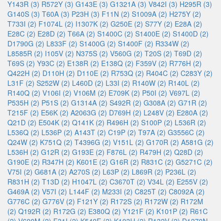
Y143R (3)
R572Y (3)
G143E (3)
G1321A (3)
V842I (3)
H295R (3)
G140S (3)
T60A (3)
P23H (3)
F11N (2)
S1009A (2)
H275Y (2)
T733I (2)
F1074L (2)
I1307K (2)
G250E (2)
S77Y (2)
E28A (2)
E28C (2)
E28D (2)
T66A (2)
S1400C (2)
S1400E (2)
S1400D (2)
D1790G (2)
L833F (2)
S1400G (2)
S1400F (2)
R334W (2)
L8585R (2)
I105V (2)
N375S (2)
V560G (2)
T20S (2)
T69D (2)
T69S (2)
Y93C (2)
E138R (2)
E138Q (2)
F359V (2)
R776H (2)
Q422H (2)
D110H (2)
D110E (2)
R753Q (2)
R404C (2)
C283Y (2)
L31F (2)
S252W (2)
L460D (2)
L33I (2)
R140W (2)
R140L (2)
R140Q (2)
V106I (2)
V106M (2)
E709K (2)
P50I (2)
V697L (2)
P535H (2)
P51S (2)
G1314A (2)
S492R (2)
G308A (2)
G71R (2)
T215F (2)
E56K (2)
A2063G (2)
D769H (2)
L248V (2)
E280A (2)
Q21D (2)
E504K (2)
Q141K (2)
R496H (2)
S100P (2)
L536R (2)
L536Q (2)
L536P (2)
A143T (2)
C19P (2)
T97A (2)
G3556C (2)
Q24W (2)
K751Q (2)
T4396G (2)
V151L (2)
G170R (2)
A581G (2)
L536H (2)
G12R (2)
G193E (2)
F876L (2)
R479H (2)
Q28D (2)
G190E (2)
R347H (2)
K601E (2)
G16R (2)
R831C (2)
G5271C (2)
V75I (2)
G681A (2)
A270S (2)
L63P (2)
L869R (2)
P236L (2)
R831H (2)
T13D (2)
H1047L (2)
C3670T (2)
V34L (2)
E255V (2)
G469A (2)
V57I (2)
L144F (2)
M233I (2)
C825T (2)
C8092A (2)
G776C (2)
G776V (2)
F121Y (2)
R172S (2)
R172W (2)
R172M
(2)
Q192R (2)
R172G (2)
E380Q (2)
Y121F (2)
K101P (2)
R61C