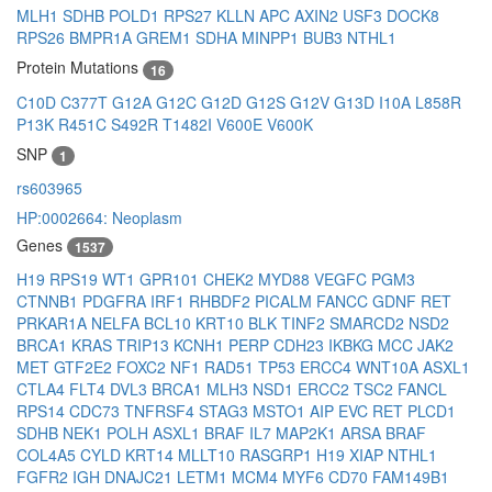
MLH1
SDHB
POLD1
RPS27
KLLN
APC
AXIN2
USF3
DOCK8
RPS26
BMPR1A
GREM1
SDHA
MINPP1
BUB3
NTHL1
Protein Mutations
16
C10D
C377T
G12A
G12C
G12D
G12S
G12V
G13D
I10A
L858R
P13K
R451C
S492R
T1482I
V600E
V600K
SNP
1
rs603965
HP:0002664: Neoplasm
Genes
1537
H19
RPS19
WT1
GPR101
CHEK2
MYD88
VEGFC
PGM3
CTNNB1
PDGFRA
IRF1
RHBDF2
PICALM
FANCC
GDNF
RET
PRKAR1A
NELFA
BCL10
KRT10
BLK
TINF2
SMARCD2
NSD2
BRCA1
KRAS
TRIP13
KCNH1
PERP
CDH23
IKBKG
MCC
JAK2
MET
GTF2E2
FOXC2
NF1
RAD51
TP53
ERCC4
WNT10A
ASXL1
CTLA4
FLT4
DVL3
BRCA1
MLH3
NSD1
ERCC2
TSC2
FANCL
RPS14
CDC73
TNFRSF4
STAG3
MSTO1
AIP
EVC
RET
PLCD1
SDHB
NEK1
POLH
ASXL1
BRAF
IL7
MAP2K1
ARSA
BRAF
COL4A5
CYLD
KRT14
MLLT10
RASGRP1
H19
XIAP
NTHL1
FGFR2
IGH
DNAJC21
LETM1
MCM4
MYF6
CD70
FAM149B1