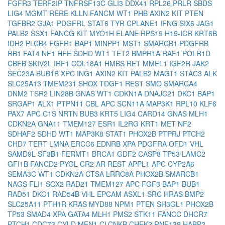
FGFR3
TERF2IP
TNFRSF13C
GLI3
DDX41
RPL26
PRLR
SBDS
LIG4
MGMT
RERE
KLLN
FANCM
WT1
PHB
AXIN2
KIT
PTEN
TGFBR2
GJA1
PDGFRL
STAT6
TYR
CPLANE1
IFNG
SIX6
JAG1
PALB2
SSX1
FANCG
KIT
MYO1H
ELANE
RPS19
H19-ICR
KRT6B
IDH2
PLCB4
FGFR1
BAP1
MINPP1
MST1
SMARCB1
PDGFRB
RB1
FAT4
NF1
HFE
SDHD
WT1
TET2
BMPR1A
RAF1
POLR1D
CBFB
SKIV2L
IRF1
COL18A1
HMBS
RET
MMEL1
IGF2R
JAK2
SEC23A
BUB1B
XPC
ING1
AXIN2
KIT
PALB2
MAGT1
STAC3
ALK
SLC25A13
TMEM231
SHOX
TDGF1
REST
SMO
SMARCA4
DNM2
TSR2
LIN28B
GNAS
WT1
CDKN1A
DNAJC21
DKC1
BAP1
SRGAP1
ALX1
PTPN11
CBL
APC
SCN11A
MAP3K1
RPL10
KLF6
PAX7
APC
C1S
NRTN
BUB3
KRT5
LIG4
CARD14
GNAS
MLH1
CDKN2A
GNA11
TMEM127
ESR1
IL2RG
KRT1
MET
NF2
SDHAF2
SDHD
WT1
MAP3K8
STAT1
PHOX2B
PTPRJ
PTCH2
CHD7
TERT
LMNA
ERCC6
EDNRB
XPA
PDGFRA
OFD1
VHL
SAMD9L
SF3B1
FERMT1
BRCA1
GDF2
CASP8
TP53
LAMC2
GFI1B
FANCD2
PYGL
CR2
AR
REST
APPL1
APC
CYP2A6
SEMA3C
WT1
CDKN2A
CTSA
LRRC8A
PHOX2B
SMARCB1
NAGS
FLI1
SOX2
RAD21
TMEM127
APC
FGF3
BAP1
BUB1
RAD51
DKC1
RAD54B
VHL
EPCAM
ASXL1
SRC
HRAS
BMP2
SLC25A11
PTH1R
KRAS
MYD88
NPM1
PTEN
SH3GL1
PHOX2B
TP53
SMAD4
XPA
GATA4
MLH1
PMS2
STK11
FANCC
DHCR7
PTCH1
CDC73
CYLD
MEN1
CLCNKB
CHEK2
RNF139
HABP2