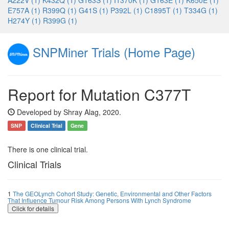
A222V (1)
K432Q (1)
G163S (1)
I1370K (1)
G163E (1)
K650E (1)
E757A (1)
R399Q (1)
G41S (1)
P392L (1)
C1895T (1)
T334G (1)
H274Y (1)
R399G (1)
SNPMiner Trials (Home Page)
Report for Mutation C377T
Developed by Shray Alag, 2020.
SNP
Clinical Trial
Gene
There is one clinical trial.
Clinical Trials
1
The GEOLynch Cohort Study: Genetic, Environmental and Other Factors
That Influence Tumour Risk Among Persons With Lynch Syndrome
Click for details