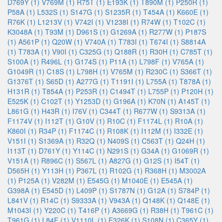
D769Y (1)
V769M (1)
R75T (1)
E193K (1)
T890M (1)
P250R (1)
P58A (1)
L532S (1)
S147G (1)
S1235R (1)
T454A (1)
K660E (1)
R76K (1)
L1213V (1)
V742I (1)
V1238I (1)
R74W (1)
T102C (1)
K3048A (1)
T93M (1)
D961S (1)
G1269A (1)
R277W (1)
P187S
(1)
A561P (1)
Q20W (1)
V740A (1)
T783I (1)
T674I (1)
S8814A
(1)
T783A (1)
V90I (1)
C325G (1)
Q188R (1)
R30H (1)
C785T (1)
S100A (1)
R496L (1)
G174S (1)
P11A (1)
L798F (1)
V765A (1)
G1049R (1)
C18S (1)
L798H (1)
V765M (1)
R230C (1)
S366T (1)
G1376T (1)
S65D (1)
A277G (1)
T1191I (1)
L755A (1)
T878A (1)
H131R (1)
T854A (1)
P253R (1)
C1494T (1)
L755P (1)
P120H (1)
E525K (1)
C102T (1)
Y1253D (1)
G196A (1)
K70N (1)
A145T (1)
L861G (1)
H43R (1)
I76V (1)
C344T (1)
R677W (1)
S9313A (1)
F1174V (1)
I112T (1)
G10V (1)
R10C (1)
F1174L (1)
R10A (1)
K860I (1)
R34P (1)
F1174C (1)
R108K (1)
I112M (1)
I332E (1)
V151I (1)
S1369A (1)
R32Q (1)
N409S (1)
C563T (1)
Q24H (1)
I113T (1)
D761Y (1)
Y114C (1)
N291S (1)
G34A (1)
G1069R (1)
V151A (1)
R896C (1)
S567L (1)
A827G (1)
G12S (1)
I54T (1)
D565H (1)
Y113H (1)
P367L (1)
R102G (1)
R368H (1)
M3002A
(1)
P125A (1)
V282M (1)
E545G (1)
M1040E (1)
E545A (1)
G398A (1)
E545D (1)
L409P (1)
S1787N (1)
G12A (1)
S784P (1)
L841V (1)
R14C (1)
S9333A (1)
V943A (1)
Q148K (1)
Q148E (1)
M1043I (1)
Y220C (1)
T416P (1)
A3669G (1)
R38H (1)
T961C (1)
T961G (1)
L84F (1)
V1110L (1)
E326K (1)
S108N (1)
C365Y (1)