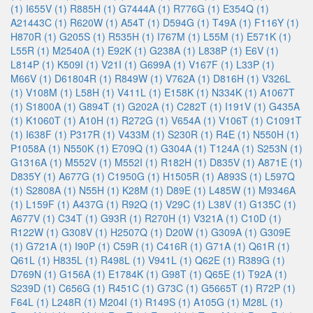
(1)
I655V (1)
R885H (1)
G7444A (1)
R776G (1)
E354Q (1)
A21443C (1)
R620W (1)
A54T (1)
D594G (1)
T49A (1)
F116Y (1)
H870R (1)
G205S (1)
R535H (1)
I767M (1)
L55M (1)
E571K (1)
L55R (1)
M2540A (1)
E92K (1)
G238A (1)
L838P (1)
E6V (1)
L814P (1)
K509I (1)
V21I (1)
G699A (1)
V167F (1)
L33P (1)
M66V (1)
D61804R (1)
R849W (1)
V762A (1)
D816H (1)
V326L
(1)
V108M (1)
L58H (1)
V411L (1)
E158K (1)
N334K (1)
A1067T
(1)
S1800A (1)
G894T (1)
G202A (1)
C282T (1)
I191V (1)
G435A
(1)
K1060T (1)
A10H (1)
R272G (1)
V654A (1)
V106T (1)
C1091T
(1)
I638F (1)
P317R (1)
V433M (1)
S230R (1)
R4E (1)
N550H (1)
P1058A (1)
N550K (1)
E709Q (1)
G304A (1)
T124A (1)
S253N (1)
G1316A (1)
M552V (1)
M552I (1)
R182H (1)
D835V (1)
A871E (1)
D835Y (1)
A677G (1)
C1950G (1)
H1505R (1)
A893S (1)
L597Q
(1)
S2808A (1)
N55H (1)
K28M (1)
D89E (1)
L485W (1)
M9346A
(1)
L159F (1)
A437G (1)
R92Q (1)
V29C (1)
L38V (1)
G135C (1)
A677V (1)
C34T (1)
G93R (1)
R270H (1)
V321A (1)
C10D (1)
R122W (1)
G308V (1)
H2507Q (1)
D20W (1)
G309A (1)
G309E
(1)
G721A (1)
I90P (1)
C59R (1)
C416R (1)
G71A (1)
Q61R (1)
Q61L (1)
H835L (1)
R498L (1)
V941L (1)
Q62E (1)
R389G (1)
D769N (1)
G156A (1)
E1784K (1)
G98T (1)
Q65E (1)
T92A (1)
S239D (1)
C656G (1)
R451C (1)
G73C (1)
G5665T (1)
R72P (1)
F64L (1)
L248R (1)
M204I (1)
R149S (1)
A105G (1)
M28L (1)