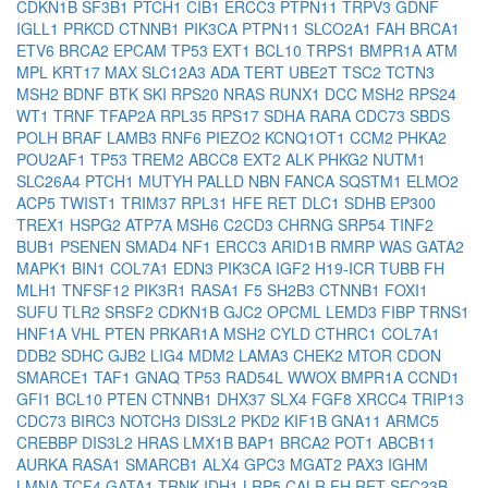
CDKN1B
SF3B1
PTCH1
CIB1
ERCC3
PTPN11
TRPV3
GDNF
IGLL1
PRKCD
CTNNB1
PIK3CA
PTPN11
SLCO2A1
FAH
BRCA1
ETV6
BRCA2
EPCAM
TP53
EXT1
BCL10
TRPS1
BMPR1A
ATM
MPL
KRT17
MAX
SLC12A3
ADA
TERT
UBE2T
TSC2
TCTN3
MSH2
BDNF
BTK
SKI
RPS20
NRAS
RUNX1
DCC
MSH2
RPS24
WT1
TRNF
TFAP2A
RPL35
RPS17
SDHA
RARA
CDC73
SBDS
POLH
BRAF
LAMB3
RNF6
PIEZO2
KCNQ1OT1
CCM2
PHKA2
POU2AF1
TP53
TREM2
ABCC8
EXT2
ALK
PHKG2
NUTM1
SLC26A4
PTCH1
MUTYH
PALLD
NBN
FANCA
SQSTM1
ELMO2
ACP5
TWIST1
TRIM37
RPL31
HFE
RET
DLC1
SDHB
EP300
TREX1
HSPG2
ATP7A
MSH6
C2CD3
CHRNG
SRP54
TINF2
BUB1
PSENEN
SMAD4
NF1
ERCC3
ARID1B
RMRP
WAS
GATA2
MAPK1
BIN1
COL7A1
EDN3
PIK3CA
IGF2
H19-ICR
TUBB
FH
MLH1
TNFSF12
PIK3R1
RASA1
F5
SH2B3
CTNNB1
FOXI1
SUFU
TLR2
SRSF2
CDKN1B
GJC2
OPCML
LEMD3
FIBP
TRNS1
HNF1A
VHL
PTEN
PRKAR1A
MSH2
CYLD
CTHRC1
COL7A1
DDB2
SDHC
GJB2
LIG4
MDM2
LAMA3
CHEK2
MTOR
CDON
SMARCE1
TAF1
GNAQ
TP53
RAD54L
WWOX
BMPR1A
CCND1
GFI1
BCL10
PTEN
CTNNB1
DHX37
SLX4
FGF8
XRCC4
TRIP13
CDC73
BIRC3
NOTCH3
DIS3L2
PKD2
KIF1B
GNA11
ARMC5
CREBBP
DIS3L2
HRAS
LMX1B
BAP1
BRCA2
POT1
ABCB11
AURKA
RASA1
SMARCB1
ALX4
GPC3
MGAT2
PAX3
IGHM
LMNA
TCF4
GATA1
TRNK
IDH1
LRP5
CALR
FH
RET
SEC23B