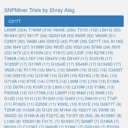
SNPMiner Trials by Shray Alag
C377T
L858R (324)
T790M (316)
V600E (256)
T315I (102)
L861Q (92)
M184V (67)
V617F (54)
G20210A (53)
K65R (52)
V600K (51)
C282Y (50)
V66M (49)
G551D (42)
P13K (39)
C677T (34)
A118G
(29)
I84V (27)
V158M (26)
H63D (25)
V32I (24)
S768I (24)
I50V
(23)
I47V (21)
K103N (21)
Y181C (20)
L33F (19)
K27M (19)
T380A (18)
L76V (18)
D842V (18)
D816V (17)
S1251N (17)
S1255P (17)
G178R (17)
G1244E (17)
S549R (17)
G1349D (17)
V82A (16)
R117H (16)
M41L (16)
S549N (16)
G12C (16)
C3435T
(16)
G551S (16)
Q151M (16)
Q12H (15)
K219Q (15)
I54L (15)
G719A (14)
K70E (14)
C797S (14)
L90M (13)
L74V (13)
E138A
(13)
D67N (13)
K70R (13)
L89V (13)
L210W (13)
Y188L (13)
P4503A (12)
G11778A (12)
L265P (12)
M46I (12)
I54M (12)
G12D (12)
V11I (12)
R132H (12)
G48V (11)
D961H (11)
T74P
(11)
R192G (11)
E255K (11)
V299L (10)
K101E (10)
G2677T (9)
T25W (9)
V106A (9)
G12V (9)
M184I (9)
H221Y (9)
V30M (9)
V600D (9)
G1691A (8)
F227C (8)
T215Y (8)
I50L (8)
A1298C (8)
L100I (8)
Y253H (8)
F317L (7)
N155H (7)
S298P (7)
G190A (7)
M230I (7)
C1236T (7)
V600R (7)
Y188C (7)
G2019S (7)
P225H