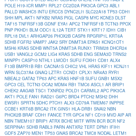
POLE
H19-ICR
MMP1
RPL27
CC2D2A
PIK3CA
GPC3
ABL1
PALLD
WASHC5
INTU
ERCC5
DYNC2LI1
SLC22A18
TP53
CDH1
SHH
MPL
AKT1
NFKB2
NRAS
PIGL
CASP8
MYC
KCNE3
DLST
TAF15
TNFRSF13B
GDNF
EYA1
APC2
TNFRSF1B
TCTN3
PPOX
PNP
PKHD1
BLM
ODC1
IL12A
TERT
STK11
KRT17
IDH1
CIB1
RPL18
DVL1
ARHGAP26
PHOX2B
CASP8
RPGRIP1L
KRT6A
SDHB
FGFR2
VAMP7
JAK2
SRY
DNMT3A
EPAS1
KCNQ1OT1
MSH6
KRAS
SDHB
WNT5A
DNMT3A
RUNX1
TRIM28
DHCR24
USB1
VANGL2
GCM2
LIG4
KRAS
SDHB
ENG
SEMA3D
TRNS2
MINPP1
CASP10
NTHL1
LMOD1
SUFU
FOXH1
CD81
ALX4
F13B
BMPR1B
RB1
CACNA1S
CHIC2
VHL
HRAS
KIF11
KCNJ11
WRN
SLC37A4
GNAQ
LZTR1
CCND1
CPLX1
NR4A3
RYR1
NBEAL2
GATA2
TP63
APC
KRAS
HNF1B
SUFU
GNB1
MSX2
GPC3
CEL
TCTN3
OCA2
MDM4
RB1
TMC6
ASCL1
AR
BRIP1
CHEK2
AAGAB
TSC1
TXNRD2
POLD1
CARMIL2
APC
PIK3CA
AKT1
POLE
FAN1
RAD21
G6PC
BRD4
PTCH2
MSH2
DHH
EWSR1
SPRTN
SDHC
PTCH1
ALX3
CD79A
TMEM67
INPP5E
CCBE1
KRT6B
BRCA2
ITK
GINS1
HLA-DRB1
SNAI2
NBN
PHOX2B
BRAF
CDH1
FANCE
TYR
GPC4
NF1
CD19
MVD
AIP
AR
NBN
TMEM107
BRIP1
ATRX
BCHE
MITF
WRN
BCR
BCR
NF2
SERPINA1
SDHB
RABL3
PARN
ANTXR2
TERT
DPM1
IFIH1
GDF5
ZAP70
MEN1
TP53
GNAS
BRCA2
TMC8
NODAL
LETM1