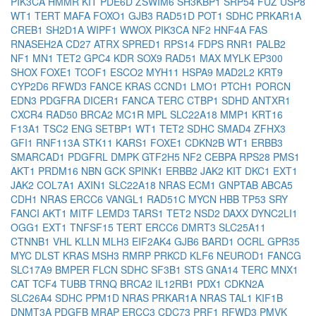
PIK3CA
HMMR
KIT
PDE6D
ZSWIM6
SH3KBP1
SRP54
FUZ
USP8
WT1
TERT
MAFA
FOXO1
GJB3
RAD51D
POT1
SDHC
PRKAR1A
CREB1
SH2D1A
WIPF1
WWOX
PIK3CA
NF2
HNF4A
FAS
RNASEH2A
CD27
ATRX
SPRED1
RPS14
FDPS
RNR1
PALB2
NF1
MN1
TET2
GPC4
KDR
SOX9
RAD51
MAX
MYLK
EP300
SHOX
FOXE1
TCOF1
ESCO2
MYH11
HSPA9
MAD2L2
KRT9
CYP2D6
RFWD3
FANCE
KRAS
CCND1
LMO1
PTCH1
PORCN
EDN3
PDGFRA
DICER1
FANCA
TERC
CTBP1
SDHD
ANTXR1
CXCR4
RAD50
BRCA2
MC1R
MPL
SLC22A18
MMP1
KRT16
F13A1
TSC2
ENG
SETBP1
WT1
TET2
SDHC
SMAD4
ZFHX3
GFI1
RNF113A
STK11
KARS1
FOXE1
CDKN2B
WT1
ERBB3
SMARCAD1
PDGFRL
DMPK
GTF2H5
NF2
CEBPA
RPS28
PMS1
AKT1
PRDM16
NBN
GCK
SPINK1
ERBB2
JAK2
KIT
DKC1
EXT1
JAK2
COL7A1
AXIN1
SLC22A18
NRAS
ECM1
GNPTAB
ABCA5
CDH1
NRAS
ERCC6
VANGL1
RAD51C
MYCN
HBB
TP53
SRY
FANCI
AKT1
MITF
LEMD3
TARS1
TET2
NSD2
DAXX
DYNC2LI1
OGG1
EXT1
TNFSF15
TERT
ERCC6
DMRT3
SLC25A11
CTNNB1
VHL
KLLN
MLH3
EIF2AK4
GJB6
BARD1
OCRL
GPR35
MYC
DLST
KRAS
MSH3
RMRP
PRKCD
KLF6
NEUROD1
FANCG
SLC17A9
BMPER
FLCN
SDHC
SF3B1
STS
GNA14
TERC
MNX1
CAT
TCF4
TUBB
TRNQ
BRCA2
IL12RB1
PDX1
CDKN2A
SLC26A4
SDHC
PPM1D
NRAS
PRKAR1A
NRAS
TAL1
KIF1B
DNMT3A
PDGFB
MRAP
ERCC3
CDC73
PRF1
RFWD3
PMVK