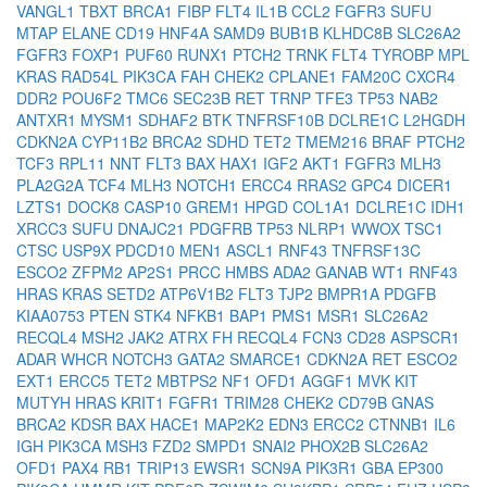
VANGL1
TBXT
BRCA1
FIBP
FLT4
IL1B
CCL2
FGFR3
SUFU
MTAP
ELANE
CD19
HNF4A
SAMD9
BUB1B
KLHDC8B
SLC26A2
FGFR3
FOXP1
PUF60
RUNX1
PTCH2
TRNK
FLT4
TYROBP
MPL
KRAS
RAD54L
PIK3CA
FAH
CHEK2
CPLANE1
FAM20C
CXCR4
DDR2
POU6F2
TMC6
SEC23B
RET
TRNP
TFE3
TP53
NAB2
ANTXR1
MYSM1
SDHAF2
BTK
TNFRSF10B
DCLRE1C
L2HGDH
CDKN2A
CYP11B2
BRCA2
SDHD
TET2
TMEM216
BRAF
PTCH2
TCF3
RPL11
NNT
FLT3
BAX
HAX1
IGF2
AKT1
FGFR3
MLH3
PLA2G2A
TCF4
MLH3
NOTCH1
ERCC4
RRAS2
GPC4
DICER1
LZTS1
DOCK8
CASP10
GREM1
HPGD
COL1A1
DCLRE1C
IDH1
XRCC3
SUFU
DNAJC21
PDGFRB
TP53
NLRP1
WWOX
TSC1
CTSC
USP9X
PDCD10
MEN1
ASCL1
RNF43
TNFRSF13C
ESCO2
ZFPM2
AP2S1
PRCC
HMBS
ADA2
GANAB
WT1
RNF43
HRAS
KRAS
SETD2
ATP6V1B2
FLT3
TJP2
BMPR1A
PDGFB
KIAA0753
PTEN
STK4
NFKB1
BAP1
PMS1
MSR1
SLC26A2
RECQL4
MSH2
JAK2
ATRX
FH
RECQL4
FCN3
CD28
ASPSCR1
ADAR
WHCR
NOTCH3
GATA2
SMARCE1
CDKN2A
RET
ESCO2
EXT1
ERCC5
TET2
MBTPS2
NF1
OFD1
AGGF1
MVK
KIT
MUTYH
HRAS
KRIT1
FGFR1
TRIM28
CHEK2
CD79B
GNAS
BRCA2
KDSR
BAX
HACE1
MAP2K2
EDN3
ERCC2
CTNNB1
IL6
IGH
PIK3CA
MSH3
FZD2
SMPD1
SNAI2
PHOX2B
SLC26A2
OFD1
PAX4
RB1
TRIP13
EWSR1
SCN9A
PIK3R1
GBA
EP300