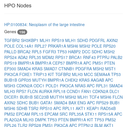
HPO Nodes
HP:0100834: Neoplasm of the large intestine
Genes
156
TGFBR2
SH3KBP1
MLH1
RPS19
MLH1
SDHD
PDGFRL
AXIN2
POLE
COL14A1
RPL27
PRKAR1A
MSH6
MSH2
POLE
RPS20
PALLD
BRCA2
RPL5
FGFR3
TP53
HABP2
DCC
SDHC
MSH2
RPS24
ADA2
RPL35
MDM2
RPS17
BRCA1
RNF43
PTPRJ
PALB2
RPS19
BMPR1A
BMPR1A
CEP57
BMPR1A
APC
PMS1
PTEN
EP300
SMAD4
KRAS
SMAD7
CTNNB1
PDGFRA
MSH2
MST1
PIK3CA
FOXE1
TRIP13
KIT
TGFBR2
MLH3
MCC
SEMA4A
TP53
BUB1B
GPR35
MUTYH
BMPR1A
CHEK2
KRAS
AAGAB
APC
MSH3
CDKN2A
ODC1
POLD1
PIK3CA
NRAS
APC
RPL31
SMAD4
MLH3
RPS7
FLCN
AURKA
RPL18
CCND1
FAN1
CDKN2A
DLC1
DICER1
BUB1B
SEC23B
MUTYH
MSH2
MLH1
TCF4
MSH6
FLCN
AXIN2
SDHC
BUB1
GATA1
SMAD4
BAX
ENG
APC
RPS29
BUB1
MSH6
SDHB
TSR2
RPS10
APC
RPL11
AKT1
KEAP1
RAD54B
PMS2
EPCAM
RPL15
EPCAM
SRC
RPL35A
STK11
RPS15A
APC
PLA2G2A
MLH3
DMPK
TP53
PTEN
BMPR1A
KIT
TP53
PMS2
RPL26
TLR2
RPS28
PMS1
PIK3CA
APC
PTPN12
BLM
AKT1