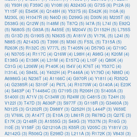
(6)
Y93H (6)
F359C (6)
V108I (6)
A3243G (6)
G73S (6)
P12A (6)
Y115F (6)
E545K (6)
Q148H (6)
Y537S (6)
E542K (6)
I10A (6)
M230L (6)
H1047R (6)
N40D (6)
D299G (6)
D30N (6)
M235T (6)
D538G (6)
Q12W (5)
I148M (5)
T87Q (5)
I47A (5)
L74I (5)
E92Q
(5)
N680S (5)
G93A (5)
A455E (5)
M204V (5)
D1152H (5)
L755S
(5)
G13D (5)
G190S (5)
N363S (5)
A181V (5)
V179L (5)
L24I (5)
N88S (5)
A2143G (5)
T399I (5)
M36I (5)
F53L (5)
T315A (5)
R263K (5)
R132C (5)
V777L (5)
T1405N (4)
D579G (4)
G719C
(4)
N370S (4)
R117C (4)
Q16W (4)
L98H (4)
A98G (4)
K20M (4)
E138G (4)
E138K (4)
L31M (4)
E157Q (4)
L10F (4)
Q80K (4)
C31G (4)
L206W (4)
P140K (4)
I54V (4)
K76T (4)
Y537C (4)
I1314L (4)
S945L (4)
Y402H (4)
P1446A (4)
V179D (4)
N88D (4)
A6986G (4)
N236T (4)
A1166C (4)
G970R (4)
Y181I (4)
R352Q
(4)
G2385R (4)
S310F (4)
P67L (4)
R1070W (4)
G140A (4)
E23K
(4)
S463P (4)
T14484C (3)
G719S (3)
R206H (3)
S1400A (3)
S1400I (3)
A71V (3)
C134W (3)
R24W (3)
C481S (3)
T24H (3)
V122I (3)
T47D (3)
A636P (3)
S977F (3)
G118R (3)
G3460A (3)
N312S (3)
G1202R (3)
D988Y (3)
Q252H (3)
L444P (3)
V659E
(3)
V769L (3)
A147T (3)
E10A (3)
L861R (3)
R678Q (3)
Q27E (3)
E17K (3)
Q148R (3)
A1555G (3)
S49G (3)
Y537N (3)
R16G (3)
I10E (3)
V158F (3)
G21210A (3)
K55R (3)
V205C (3)
Y181V (3)
A2142G (3)
R506Q (3)
E298D (3)
L211A (3)
R172K (3)
V843I (3)