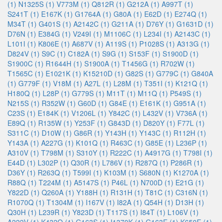
(1)
N1325S (1)
V773M (1)
Q812R (1)
G212A (1)
A997T (1)
S241T (1)
E167K (1)
G1764A (1)
G80A (1)
E62D (1)
E274Q (1)
M34T (1)
G401S (1)
A2142C (1)
G211A (1)
D76Y (1)
G1631D (1)
D76N (1)
E384G (1)
V249I (1)
M1106C (1)
L234I (1)
A2143C (1)
L101I (1)
K806E (1)
A687V (1)
A119S (1)
P1028S (1)
A313G (1)
D824V (1)
S9C (1)
C182A (1)
S9G (1)
S153F (1)
S1900D (1)
S1900C (1)
R1644H (1)
S1900A (1)
T1456G (1)
R702W (1)
T1565C (1)
E1021K (1)
K15210D (1)
G82S (1)
G779C (1)
G840A
(1)
G779F (1)
V18M (1)
A27L (1)
L28M (1)
T351I (1)
K121Q (1)
H180Q (1)
L28P (1)
G779S (1)
M11T (1)
M11Q (1)
P549S (1)
N215S (1)
R352W (1)
G60D (1)
G84E (1)
E161K (1)
G951A (1)
C23S (1)
E184K (1)
V1206L (1)
Y842C (1)
L432V (1)
V736A (1)
E89Q (1)
R135W (1)
Y253F (1)
G843D (1)
D820Y (1)
F77L (1)
S311C (1)
D10W (1)
G86R (1)
Y143H (1)
Y143C (1)
R112H (1)
Y143A (1)
A227G (1)
K101Q (1)
R463C (1)
G85E (1)
L236P (1)
A310V (1)
T798M (1)
S310Y (1)
R222C (1)
A4917G (1)
T798I (1)
E44D (1)
L302P (1)
Q30R (1)
L786V (1)
R287Q (1)
P286R (1)
D36Y (1)
R263Q (1)
T599I (1)
K103M (1)
S680N (1)
K1270A (1)
R88Q (1)
T224M (1)
A5147S (1)
P46L (1)
N700D (1)
E21G (1)
Y822D (1)
Q260A (1)
Y188H (1)
R131H (1)
T81C (1)
C316N (1)
R1070Q (1)
T1304M (1)
I167V (1)
I82A (1)
Q54H (1)
D13H (1)
Q30H (1)
L239R (1)
Y823D (1)
T117S (1)
I84T (1)
L106V (1)