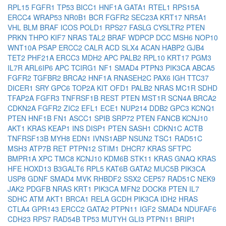
RPL15
FGFR1
TP53
BICC1
HNF1A
GATA1
RTEL1
RPS15A
ERCC4
WRAP53
NR0B1
BCR
FGFR2
SEC23A
KRT17
NR5A1
VHL
BLM
BRAF
ICOS
POLD1
RPS27
FASLG
CYSLTR2
PTEN
PRKN
THPO
KIF7
NRAS
TAL2
BRAF
WDPCP
DCC
MSH6
NOP10
WNT10A
PSAP
ERCC2
CALR
ACD
SLX4
ACAN
HABP2
GJB4
TET2
PHF21A
ERCC3
MDH2
APC
PALB2
RPL10
KRT17
PGM3
IL7R
ARL6IP6
APC
TCIRG1
NF1
SMAD4
PTPN3
PIK3CA
ABCA5
FGFR2
TGFBR2
BRCA2
HNF1A
RNASEH2C
PAX6
IGH
TTC37
DICER1
SRY
GPC6
TOP2A
KIT
OFD1
PALB2
NRAS
MC1R
SDHD
TFAP2A
FGFR3
TNFRSF1B
REST
PTEN
MST1R
SCN4A
BRCA2
CDKN2A
FGFR2
ZIC2
EFL1
ECE1
NUP214
DDB2
GPC3
KCNQ1
PTEN
HNF1B
FN1
ASCC1
SPIB
SRP72
PTEN
FANCB
KCNJ10
AKT1
KRAS
KEAP1
INS
DISP1
PTEN
SASH1
CDKN1C
ACTB
TNFRSF13B
MYH8
EDN1
IVNS1ABP
NSUN2
TSC1
RAD51C
MSH3
ATP7B
RET
PTPN12
STIM1
DHCR7
KRAS
SFTPC
BMPR1A
XPC
TMC8
KCNJ10
KDM6B
STK11
KRAS
GNAQ
KRAS
HFE
HOXD13
B3GALT6
RPL5
KAT6B
GATA2
MUC5B
PIK3CA
USP8
GDNF
SMAD4
MVK
RHBDF2
SSX2
CEP57
RAD51C
NEK9
JAK2
PDGFB
NRAS
KRT1
PIK3CA
MFN2
DOCK8
PTEN
IL7
SDHC
ATM
AKT1
BRCA1
RELA
GCDH
PIK3CA
IDH2
HRAS
CTLA4
GPR143
ERCC2
GATA2
PTPN11
IGF2
SMAD4
NDUFAF6
CDH23
RPS7
RAD54B
TP53
MUTYH
GLI3
PTPN11
BRIP1