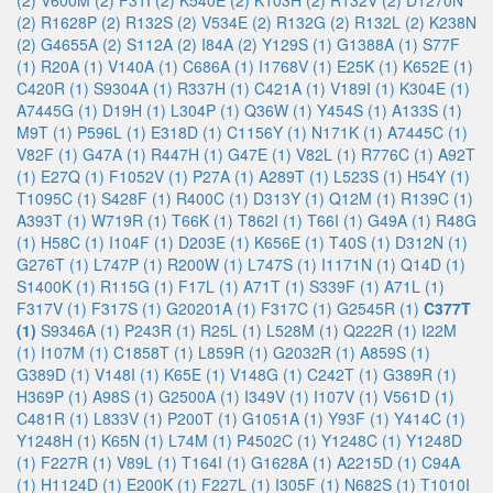
(2)
V600M (2)
F31I (2)
K540E (2)
K103H (2)
R132V (2)
D1270N
(2)
R1628P (2)
R132S (2)
V534E (2)
R132G (2)
R132L (2)
K238N
(2)
G4655A (2)
S112A (2)
I84A (2)
Y129S (1)
G1388A (1)
S77F
(1)
R20A (1)
V140A (1)
C686A (1)
I1768V (1)
E25K (1)
K652E (1)
C420R (1)
S9304A (1)
R337H (1)
C421A (1)
V189I (1)
K304E (1)
A7445G (1)
D19H (1)
L304P (1)
Q36W (1)
Y454S (1)
A133S (1)
M9T (1)
P596L (1)
E318D (1)
C1156Y (1)
N171K (1)
A7445C (1)
V82F (1)
G47A (1)
R447H (1)
G47E (1)
V82L (1)
R776C (1)
A92T
(1)
E27Q (1)
F1052V (1)
P27A (1)
A289T (1)
L523S (1)
H54Y (1)
T1095C (1)
S428F (1)
R400C (1)
D313Y (1)
Q12M (1)
R139C (1)
A393T (1)
W719R (1)
T66K (1)
T862I (1)
T66I (1)
G49A (1)
R48G
(1)
H58C (1)
I104F (1)
D203E (1)
K656E (1)
T40S (1)
D312N (1)
G276T (1)
L747P (1)
R200W (1)
L747S (1)
I1171N (1)
Q14D (1)
S1400K (1)
R115G (1)
F17L (1)
A71T (1)
S339F (1)
A71L (1)
F317V (1)
F317S (1)
G20201A (1)
F317C (1)
G2545R (1)
C377T
(1)
S9346A (1)
P243R (1)
R25L (1)
L528M (1)
Q222R (1)
I22M
(1)
I107M (1)
C1858T (1)
L859R (1)
G2032R (1)
A859S (1)
G389D (1)
V148I (1)
K65E (1)
V148G (1)
C242T (1)
G389R (1)
H369P (1)
A98S (1)
G2500A (1)
I349V (1)
I107V (1)
V561D (1)
C481R (1)
L833V (1)
P200T (1)
G1051A (1)
Y93F (1)
Y414C (1)
Y1248H (1)
K65N (1)
L74M (1)
P4502C (1)
Y1248C (1)
Y1248D
(1)
F227R (1)
V89L (1)
T164I (1)
G1628A (1)
A2215D (1)
C94A
(1)
H1124D (1)
E200K (1)
F227L (1)
I305F (1)
N682S (1)
T1010I