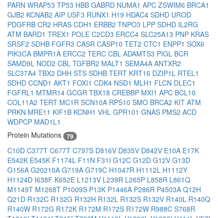
PARN
WRAP53
TP53
HBB
GABRD
NUMA1
APC
ZSWIM6
BRCA1
GJB2
KCNAB2
AIP
USF3
RUNX1
H19
HDAC4
SDHD
UROD
PDGFRB
CR2
HRAS
CDH1
ERBB2
TNPO3
LPP
SDHD
IL2RG
ATM
BARD1
TREX1
POLE
C2CD3
ERCC4
SLC25A13
PNP
KRAS
SRSF2
SDHB
FGFR3
CASR
CASP10
TET2
CTC1
ENPP1
SOX6
PIK3CA
BMPR1A
ERCC2
TERC
CBL
ADAMTS3
PIGL
BCR
SAMD9L
NOD2
CBL
TGFBR2
MALT1
SEMA4A
ANTXR2
SLC37A4
TBX2
DHH
STS
SDHB
TERT
KRT16
DZIP1L
RTEL1
SDHD
CCND1
AKT1
FOXI1
CDK4
NSD1
MLH1
FLCN
DLEC1
FGFRL1
MTMR14
GCGR
TBX18
CREBBP
MXI1
APC
BCL10
COL11A2
TERT
MC1R
SCN10A
RPS10
SMO
BRCA2
KIT
ATM
PRKN
MRE11
KIF1B
KCNH1
VHL
GPR101
GNAS
PMS2
ACD
WDPCP
MAD1L1
Protein Mutations
79
C10D
C377T
C677T
C797S
D816V
D835V
D842V
E10A
E17K
E542K
E545K
F1174L
F11N
F31I
G12C
G12D
G12V
G13D
G156A
G20210A
G719A
G719C
H1047R
H1112L
H1112Y
H1124D
I638F
K652E
L1213V
L239R
L265P
L858R
L861Q
M1149T
M1268T
P1009S
P13K
P1446A
P286R
P4503A
Q12H
Q21D
R132C
R132G
R132H
R132L
R132S
R132V
R140L
R140Q
R140W
R172G
R172K
R172M
R172S
R172W
R988C
S768R