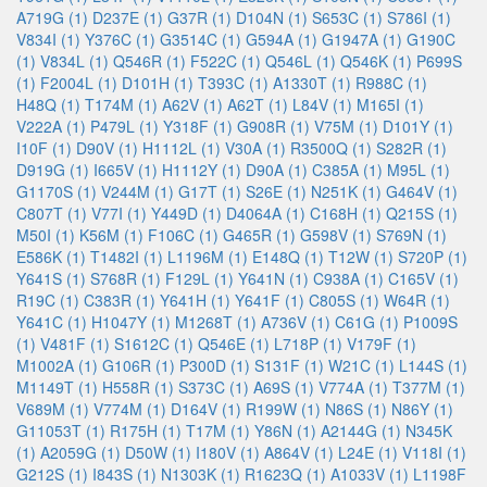
A719G (1)
D237E (1)
G37R (1)
D104N (1)
S653C (1)
S786I (1)
V834I (1)
Y376C (1)
G3514C (1)
G594A (1)
G1947A (1)
G190C
(1)
V834L (1)
Q546R (1)
F522C (1)
Q546L (1)
Q546K (1)
P699S
(1)
F2004L (1)
D101H (1)
T393C (1)
A1330T (1)
R988C (1)
H48Q (1)
T174M (1)
A62V (1)
A62T (1)
L84V (1)
M165I (1)
V222A (1)
P479L (1)
Y318F (1)
G908R (1)
V75M (1)
D101Y (1)
I10F (1)
D90V (1)
H1112L (1)
V30A (1)
R3500Q (1)
S282R (1)
D919G (1)
I665V (1)
H1112Y (1)
D90A (1)
C385A (1)
M95L (1)
G1170S (1)
V244M (1)
G17T (1)
S26E (1)
N251K (1)
G464V (1)
C807T (1)
V77I (1)
Y449D (1)
D4064A (1)
C168H (1)
Q215S (1)
M50I (1)
K56M (1)
F106C (1)
G465R (1)
G598V (1)
S769N (1)
E586K (1)
T1482I (1)
L1196M (1)
E148Q (1)
T12W (1)
S720P (1)
Y641S (1)
S768R (1)
F129L (1)
Y641N (1)
C938A (1)
C165V (1)
R19C (1)
C383R (1)
Y641H (1)
Y641F (1)
C805S (1)
W64R (1)
Y641C (1)
H1047Y (1)
M1268T (1)
A736V (1)
C61G (1)
P1009S
(1)
V481F (1)
S1612C (1)
Q546E (1)
L718P (1)
V179F (1)
M1002A (1)
G106R (1)
P300D (1)
S131F (1)
W21C (1)
L144S (1)
M1149T (1)
H558R (1)
S373C (1)
A69S (1)
V774A (1)
T377M (1)
V689M (1)
V774M (1)
D164V (1)
R199W (1)
N86S (1)
N86Y (1)
G11053T (1)
R175H (1)
T17M (1)
Y86N (1)
A2144G (1)
N345K
(1)
A2059G (1)
D50W (1)
I180V (1)
A864V (1)
L24E (1)
V118I (1)
G212S (1)
I843S (1)
N1303K (1)
R1623Q (1)
A1033V (1)
L1198F