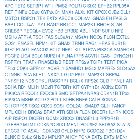
APC
TET2
SETBP1
WT1
PMS2
POLR1C
SIX3
EPHB2
RPL35A
RET
TINF2
CD28
CYP26C1
MNX1
ALX3
KIT
CPOX
GJB2
DLL1
MSTO1
RSPO1
TEK
EXT2
ABCC6
COL2A1
GNAS
FH
FASLG
BAP1
COL14A1
YY1
RAG2
RB1CC1
MAP2K1
RHOH
STAR
CREBBP
RECQL4
EVC2
HBB
ERBB2
ABL1
NDP
SUFU
NF2
MSH6
ATP7A
TSC1
FAS
SLC6A17
MS4A1
NQO2
FLCN
EXTL3
SOS1
RNASEL
NPM1
KIT
GNAI3
TRNH
RAG1
HRAS
BUB1B
IGF2
PLAG1
FANCD2
BCL2
NEK1
KIT
ATP7A
PIK3CA
SMARCB1
PCGF2
LIG4
BCL6
NUP214
FLNA
IRF5
ACVR1
GAS1
DYNC2H1
RSPRY1
TRAF7
RNASEH2B
REST
RPS29
TGIF1
TERT
PIGA
TP53
CDK4
GPR101
ACVRL1
SAMHD1
MSL3
MAPRE2
SLC45A2
CTNNB1
ADA
KLF11
NKX2-1
GLI2
PKD1
MAP3K1
SRP54
TNFSF12
ND5
CRKL
RASGRP1
BCL10
RPS26
GLI3
TRNL1
AR
SDHA
RB1
MLH1
MC2R
TGFBR1
KIT
CYP11B1
AXIN2
EGFR
PIK3CA
RECQL4
EXOC6B
SMO
SFTPA2
NRAS
CDKN1B
TP53
PIK3CA
MSH6
ACTG2
POT1
SDHB
RNF6
CALR
KCNN3
C11ORF95
TSC2
CD96
SOS1
COL2A1
SMAD7
GLI1
FANCF
MPL
CDH1
BRCA2
BRAF
ATR
SDHA
FLCN
DICER1
IL1RN
ICOS
AIP
RSPO1
DICER1
GCM2
XRCC2
DNASE1L3
PPP2R1B
TGFBR2
MTM1
CDKN2C
SIX1
MEN1
POU6F2
SRD5A3
STAT3
ERCC3
TG
ASXL1
CDKN2B
CYLD
NHP2
CCDC22
TBC1D24
BLNK
DIS3L2
SH2B3
MPLKIP
AHCY
PCNA
EXT2
EXT2
MEN1