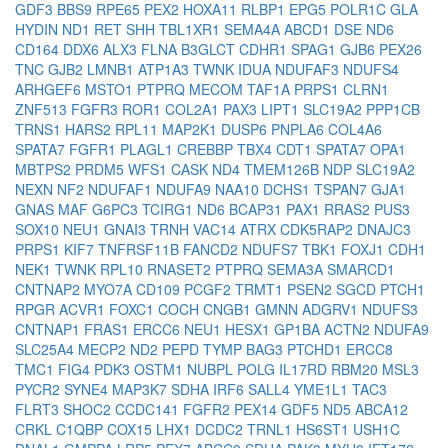
GDF3
BBS9
RPE65
PEX2
HOXA11
RLBP1
EPG5
POLR1C
GLA
HYDIN
ND1
RET
SHH
TBL1XR1
SEMA4A
ABCD1
DSE
ND6
CD164
DDX6
ALX3
FLNA
B3GLCT
CDHR1
SPAG1
GJB6
PEX26
TNC
GJB2
LMNB1
ATP1A3
TWNK
IDUA
NDUFAF3
NDUFS4
ARHGEF6
MSTO1
PTPRQ
MECOM
TAF1A
PRPS1
CLRN1
ZNF513
FGFR3
ROR1
COL2A1
PAX3
LIPT1
SLC19A2
PPP1CB
TRNS1
HARS2
RPL11
MAP2K1
DUSP6
PNPLA6
COL4A6
SPATA7
FGFR1
PLAGL1
CREBBP
TBX4
CDT1
SPATA7
OPA1
MBTPS2
PRDM5
WFS1
CASK
ND4
TMEM126B
NDP
SLC19A2
NEXN
NF2
NDUFAF1
NDUFA9
NAA10
DCHS1
TSPAN7
GJA1
GNAS
MAF
G6PC3
TCIRG1
ND6
BCAP31
PAX1
RRAS2
PUS3
SOX10
NEU1
GNAI3
TRNH
VAC14
ATRX
CDK5RAP2
DNAJC3
PRPS1
KIF7
TNFRSF11B
FANCD2
NDUFS7
TBK1
FOXJ1
CDH1
NEK1
TWNK
RPL10
RNASET2
PTPRQ
SEMA3A
SMARCD1
CNTNAP2
MYO7A
CD109
PCGF2
TRMT1
PSEN2
SGCD
PTCH1
RPGR
ACVR1
FOXC1
COCH
CNGB1
GMNN
ADGRV1
NDUFS3
CNTNAP1
FRAS1
ERCC6
NEU1
HESX1
GP1BA
ACTN2
NDUFA9
SLC25A4
MECP2
ND2
PEPD
TYMP
BAG3
PTCHD1
ERCC8
TMC1
FIG4
PDK3
OSTM1
NUBPL
POLG
IL17RD
RBM20
MSL3
PYCR2
SYNE4
MAP3K7
SDHA
IRF6
SALL4
YME1L1
TAC3
FLRT3
SHOC2
CCDC141
FGFR2
PEX14
GDF5
ND5
ABCA12
CRKL
C1QBP
COX15
LHX1
DCDC2
TRNL1
HS6ST1
USH1C