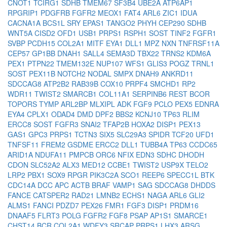
CNOT1
TCIRG1
SDHB
TMEM67
SF3B4
UBE2A
ATP6AP1
RPGRIP1
PDGFRB
FGFR2
MEOX1
FAT4
ARL6
ZIC1
IDUA
CACNA1A
BCS1L
SRY
EPAS1
TANGO2
PHYH
CEP290
SDHB
WNT5A
CISD2
OFD1
USB1
PRPS1
RSPH1
SOST
TINF2
FGFR1
SVBP
PCDH15
COL2A1
MITF
EYA1
DLL1
MPZ
NXN
TNFRSF11A
CEP57
GP1BB
DNAH1
SALL4
SEMA3D
TBX22
TRNS2
KDM6A
PEX1
PTPN22
TMEM132E
NUP107
WFS1
GLIS3
POGZ
TRNL1
SOST
PEX11B
NOTCH2
NODAL
SMPX
DNAH9
ANKRD11
SDCCAG8
ATP2B2
RAB39B
COX10
PRPF4
SMCHD1
RP2
WDR11
TWIST2
SMARCB1
COL11A1
SERPINB6
REST
BCOR
TOPORS
TYMP
ARL2BP
MLXIPL
ADK
FGF9
PCLO
PEX5
EDNRA
EYA4
CPLX1
ODAD4
DMD
DPF2
BBS2
KCNJ10
TP63
RLIM
ERCC8
SOST
FGFR3
SNAI2
TFAP2B
HOXA2
DISP1
PEX13
GAS1
GPC3
PRPS1
TCTN3
SIX5
SLC29A3
SPIDR
TCF20
UFD1
TNFSF11
FREM2
GSDME
ERCC2
DLL1
TUBB4A
TP63
CCDC65
ARID1A
NDUFA11
PMPCB
ORC6
NFIX
EDN3
SDHC
DHODH
CDON
SLC52A2
ALX3
MED12
CCBE1
TWIST2
USP9X
TELO2
LRP2
PBX1
SOX9
RPGR
PIK3C2A
SCO1
REEP6
SPECC1L
BTK
CDC14A
DCC
APC
ACTB
BRAF
VAMP1
SAG
SDCCAG8
DHDDS
FANCE
CATSPER2
RAD21
LMNB2
ECHS1
NAGA
ARL6
GLI2
ALMS1
FANCI
PDZD7
PEX26
FMR1
FGF3
DISP1
PRDM16
DNAAF5
FLRT3
POLG
FGFR2
FGF8
PSAP
AP1S1
SMARCE1
CHST14
BCR
COL2A1
WDFY3
SRCAP
PRPS1
LHX3
ARSG