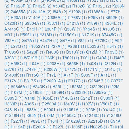
(2)
V600M (2)
F31I (2)
K540E (2)
K103H (2)
R132V (2)
D1270N
(2)
R1628P (2)
R132S (2)
V534E (2)
R132G (2)
R132L (2)
K238N
(2)
G4655A (2)
S112A (2)
I84A (2)
Y129S (1)
G1388A (1)
S77F
(1)
R20A (1)
V140A (1)
C686A (1)
I1768V (1)
E25K (1)
K652E (1)
C420R (1)
S9304A (1)
R337H (1)
C421A (1)
V189I (1)
K304E (1)
A7445G (1)
D19H (1)
L304P (1)
Q36W (1)
Y454S (1)
A133S (1)
M9T (1)
P596L (1)
E318D (1)
C1156Y (1)
N171K (1)
A7445C (1)
V82F (1)
G47A (1)
R447H (1)
G47E (1)
V82L (1)
R776C (1)
A92T
(1)
E27Q (1)
F1052V (1)
P27A (1)
A289T (1)
L523S (1)
H54Y (1)
T1095C (1)
S428F (1)
R400C (1)
D313Y (1)
Q12M (1)
R139C (1)
A393T (1)
W719R (1)
T66K (1)
T862I (1)
T66I (1)
G49A (1)
R48G
(1)
H58C (1)
I104F (1)
D203E (1)
K656E (1)
T40S (1)
D312N (1)
G276T (1)
L747P (1)
R200W (1)
L747S (1)
I1171N (1)
Q14D (1)
S1400K (1)
R115G (1)
F17L (1)
A71T (1)
S339F (1)
A71L (1)
F317V (1)
F317S (1)
G20201A (1)
F317C (1)
G2545R (1)
C377T
(1)
S9346A (1)
P243R (1)
R25L (1)
L528M (1)
Q222R (1)
I22M
(1)
I107M (1)
C1858T (1)
L859R (1)
G2032R (1)
A859S (1)
G389D (1)
V148I (1)
K65E (1)
V148G (1)
C242T (1)
G389R (1)
H369P (1)
A98S (1)
G2500A (1)
I349V (1)
I107V (1)
V561D (1)
C481R (1)
L833V (1)
P200T (1)
G1051A (1)
Y93F (1)
Y414C (1)
Y1248H (1)
K65N (1)
L74M (1)
P4502C (1)
Y1248C (1)
Y1248D
(1)
F227R (1)
V89L (1)
T164I (1)
G1628A (1)
A2215D (1)
C94A
(1)
H1124D (1)
E200K (1)
F227L (1)
I305F (1)
N682S (1)
T1010I