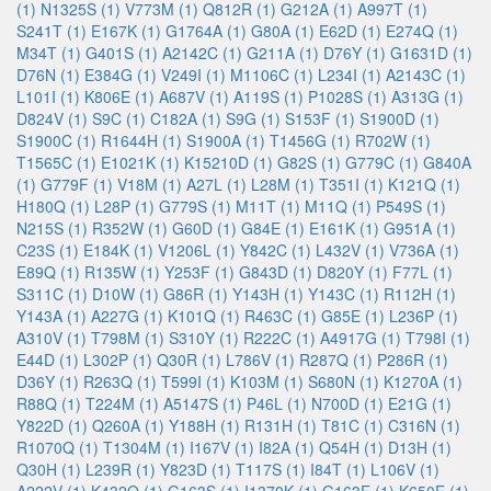
(1)
N1325S (1)
V773M (1)
Q812R (1)
G212A (1)
A997T (1)
S241T (1)
E167K (1)
G1764A (1)
G80A (1)
E62D (1)
E274Q (1)
M34T (1)
G401S (1)
A2142C (1)
G211A (1)
D76Y (1)
G1631D (1)
D76N (1)
E384G (1)
V249I (1)
M1106C (1)
L234I (1)
A2143C (1)
L101I (1)
K806E (1)
A687V (1)
A119S (1)
P1028S (1)
A313G (1)
D824V (1)
S9C (1)
C182A (1)
S9G (1)
S153F (1)
S1900D (1)
S1900C (1)
R1644H (1)
S1900A (1)
T1456G (1)
R702W (1)
T1565C (1)
E1021K (1)
K15210D (1)
G82S (1)
G779C (1)
G840A
(1)
G779F (1)
V18M (1)
A27L (1)
L28M (1)
T351I (1)
K121Q (1)
H180Q (1)
L28P (1)
G779S (1)
M11T (1)
M11Q (1)
P549S (1)
N215S (1)
R352W (1)
G60D (1)
G84E (1)
E161K (1)
G951A (1)
C23S (1)
E184K (1)
V1206L (1)
Y842C (1)
L432V (1)
V736A (1)
E89Q (1)
R135W (1)
Y253F (1)
G843D (1)
D820Y (1)
F77L (1)
S311C (1)
D10W (1)
G86R (1)
Y143H (1)
Y143C (1)
R112H (1)
Y143A (1)
A227G (1)
K101Q (1)
R463C (1)
G85E (1)
L236P (1)
A310V (1)
T798M (1)
S310Y (1)
R222C (1)
A4917G (1)
T798I (1)
E44D (1)
L302P (1)
Q30R (1)
L786V (1)
R287Q (1)
P286R (1)
D36Y (1)
R263Q (1)
T599I (1)
K103M (1)
S680N (1)
K1270A (1)
R88Q (1)
T224M (1)
A5147S (1)
P46L (1)
N700D (1)
E21G (1)
Y822D (1)
Q260A (1)
Y188H (1)
R131H (1)
T81C (1)
C316N (1)
R1070Q (1)
T1304M (1)
I167V (1)
I82A (1)
Q54H (1)
D13H (1)
Q30H (1)
L239R (1)
Y823D (1)
T117S (1)
I84T (1)
L106V (1)