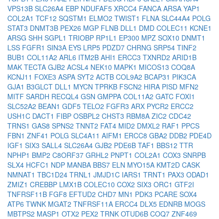
VPS13B
SLC26A4
EBP
NDUFAF5
XRCC4
FANCA
ARSA
YAP1
COL2A1
TCF12
SQSTM1
ELMO2
TWIST1
FLNA
SLC44A4
POLG
STAT3
DNMT3B
PEX26
MGP
FLNB
DLL1
DMD
COLEC11
KCNE1
ARSG
SHH
SGPL1
TRIOBP
RP1L1
EP300
MPZ
SOX10
DNMT1
LSS
FGFR1
SIN3A
EYS
LRP5
PDZD7
CHRNG
SRP54
TINF2
BUB1
COL11A2
ARL6
ITM2B
AHI1
ERCC3
TXNRD2
ARID1B
MAK
TECTA
GJB2
ACSL4
NEK10
MAPK1
MICOS13
COQ8A
KCNJ11
FOXE3
ASPA
SYT2
ACTB
COL9A2
BCAP31
PIK3CA
GJA1
B3GLCT
DLL1
MYCN
TPRKB
FSCN2
HIRA
PISD
MFN2
MITF
SARDH
RECQL4
GSN
GMPPA
COL11A2
GATC
FOXI1
SLC52A2
BEAN1
GDF5
TELO2
FGFR3
ARX
PYCR2
ERCC2
USH1C
DACT1
FIBP
OSBPL2
CHST3
RBM8A
ZIC2
CDC42
TRNS1
GAS8
SPNS2
TNNT2
FAT4
MID2
DMXL2
RAF1
PPCS
FBN1
ZNF41
POLG
SLC4A11
AIFM1
ERCC8
GBA2
DDB2
PDE4D
IGF1
SIX3
SALL4
SLC26A4
GJB2
PDE6B
TAF1
BBS12
TTR
NPHP1
BMP2
C8ORF37
GRHL2
PNPT1
COL2A1
COX3
SNRPB
SLX4
HCFC1
NDP
MANBA
BBS7
ELN
MYO15A
KMT2D
CASK
NMNAT1
TBC1D24
TRNL1
JMJD1C
IARS1
TRNT1
PAX3
ODAD1
ZMIZ1
CREBBP
LMX1B
COLEC10
COX2
SIX3
ORC1
GTF2I
TNFRSF11B
FGF8
EFTUD2
CHD7
MN1
PDK3
PCARE
SOX4
ATP6
TWNK
MGAT2
TNFRSF11A
ERCC4
DLX5
EDNRB
MOGS
MBTPS2
MASP1
OTX2
PEX2
TRNK
OTUD6B
COQ7
ZNF469