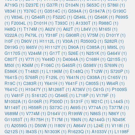
A719G (1)
D237E (1)
G37R (1)
D104N (1)
S653C (1)
S786I (1)
V834I (1)
Y376C (1)
G3514C (1)
G594A (1)
G1947A (1)
G190C
(1)
V834L (1)
Q546R (1)
F522C (1)
Q546L (1)
Q546K (1)
P699S
(1)
F2004L (1)
D101H (1)
T393C (1)
A1330T (1)
R988C (1)
H48Q (1)
T174M (1)
A62V (1)
A62T (1)
L84V (1)
M165I (1)
V222A (1)
P479L (1)
Y318F (1)
G908R (1)
V75M (1)
D101Y (1)
I10F (1)
D90V (1)
H1112L (1)
V30A (1)
R3500Q (1)
S282R (1)
D919G (1)
I665V (1)
H1112Y (1)
D90A (1)
C385A (1)
M95L (1)
G1170S (1)
V244M (1)
G17T (1)
S26E (1)
N251K (1)
G464V (1)
C807T (1)
V77I (1)
Y449D (1)
D4064A (1)
C168H (1)
Q215S (1)
M50I (1)
K56M (1)
F106C (1)
G465R (1)
G598V (1)
S769N (1)
E586K (1)
T1482I (1)
L1196M (1)
E148Q (1)
T12W (1)
S720P (1)
Y641S (1)
S768R (1)
F129L (1)
Y641N (1)
C938A (1)
C165V (1)
R19C (1)
C383R (1)
Y641H (1)
Y641F (1)
C805S (1)
W64R (1)
Y641C (1)
H1047Y (1)
M1268T (1)
A736V (1)
C61G (1)
P1009S
(1)
V481F (1)
S1612C (1)
Q546E (1)
L718P (1)
V179F (1)
M1002A (1)
G106R (1)
P300D (1)
S131F (1)
W21C (1)
L144S (1)
M1149T (1)
H558R (1)
S373C (1)
A69S (1)
V774A (1)
T377M (1)
V689M (1)
V774M (1)
D164V (1)
R199W (1)
N86S (1)
N86Y (1)
G11053T (1)
R175H (1)
T17M (1)
Y86N (1)
A2144G (1)
N345K
(1)
A2059G (1)
D50W (1)
I180V (1)
A864V (1)
L24E (1)
V118I (1)
G212S (1)
I843S (1)
N1303K (1)
R1623Q (1)
A1033V (1)
L1198F