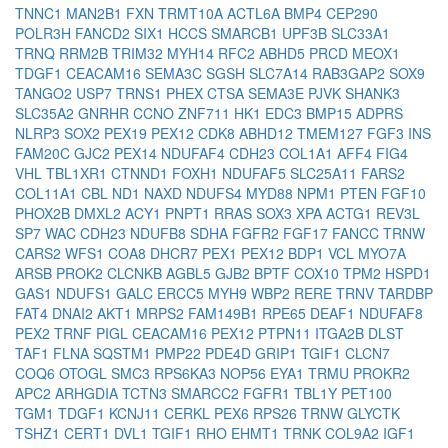
TNNC1
MAN2B1
FXN
TRMT10A
ACTL6A
BMP4
CEP290
POLR3H
FANCD2
SIX1
HCCS
SMARCB1
UPF3B
SLC33A1
TRNQ
RRM2B
TRIM32
MYH14
RFC2
ABHD5
PRCD
MEOX1
TDGF1
CEACAM16
SEMA3C
SGSH
SLC7A14
RAB3GAP2
SOX9
TANGO2
USP7
TRNS1
PHEX
CTSA
SEMA3E
PJVK
SHANK3
SLC35A2
GNRHR
CCNO
ZNF711
HK1
EDC3
BMP15
ADPRS
NLRP3
SOX2
PEX19
PEX12
CDK8
ABHD12
TMEM127
FGF3
INS
FAM20C
GJC2
PEX14
NDUFAF4
CDH23
COL1A1
AFF4
FIG4
VHL
TBL1XR1
CTNND1
FOXH1
NDUFAF5
SLC25A11
FARS2
COL11A1
CBL
ND1
NAXD
NDUFS4
MYD88
NPM1
PTEN
FGF10
PHOX2B
DMXL2
ACY1
PNPT1
RRAS
SOX3
XPA
ACTG1
REV3L
SP7
WAC
CDH23
NDUFB8
SDHA
FGFR2
FGF17
FANCC
TRNW
CARS2
WFS1
COA8
DHCR7
PEX1
PEX12
BDP1
VCL
MYO7A
ARSB
PROK2
CLCNKB
AGBL5
GJB2
BPTF
COX10
TPM2
HSPD1
GAS1
NDUFS1
GALC
ERCC5
MYH9
WBP2
RERE
TRNV
TARDBP
FAT4
DNAI2
AKT1
MRPS2
FAM149B1
RPE65
DEAF1
NDUFAF8
PEX2
TRNF
PIGL
CEACAM16
PEX12
PTPN11
ITGA2B
DLST
TAF1
FLNA
SQSTM1
PMP22
PDE4D
GRIP1
TGIF1
CLCN7
COQ6
OTOGL
SMC3
RPS6KA3
NOP56
EYA1
TRMU
PROKR2
APC2
ARHGDIA
TCTN3
SMARCC2
FGFR1
TBL1Y
PET100
TGM1
TDGF1
KCNJ11
CERKL
PEX6
RPS26
TRNW
GLYCTK
TSHZ1
CERT1
DVL1
TGIF1
RHO
EHMT1
TRNK
COL9A2
IGF1