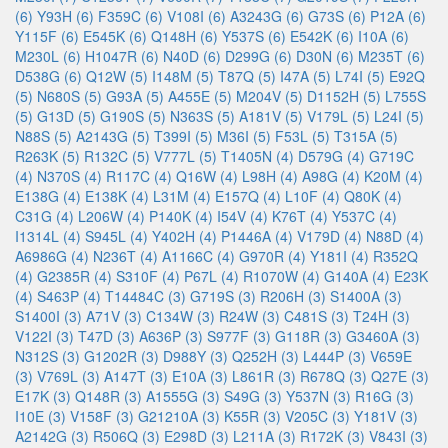
(6)
Y93H (6)
F359C (6)
V108I (6)
A3243G (6)
G73S (6)
P12A (6)
Y115F (6)
E545K (6)
Q148H (6)
Y537S (6)
E542K (6)
I10A (6)
M230L (6)
H1047R (6)
N40D (6)
D299G (6)
D30N (6)
M235T (6)
D538G (6)
Q12W (5)
I148M (5)
T87Q (5)
I47A (5)
L74I (5)
E92Q
(5)
N680S (5)
G93A (5)
A455E (5)
M204V (5)
D1152H (5)
L755S
(5)
G13D (5)
G190S (5)
N363S (5)
A181V (5)
V179L (5)
L24I (5)
N88S (5)
A2143G (5)
T399I (5)
M36I (5)
F53L (5)
T315A (5)
R263K (5)
R132C (5)
V777L (5)
T1405N (4)
D579G (4)
G719C
(4)
N370S (4)
R117C (4)
Q16W (4)
L98H (4)
A98G (4)
K20M (4)
E138G (4)
E138K (4)
L31M (4)
E157Q (4)
L10F (4)
Q80K (4)
C31G (4)
L206W (4)
P140K (4)
I54V (4)
K76T (4)
Y537C (4)
I1314L (4)
S945L (4)
Y402H (4)
P1446A (4)
V179D (4)
N88D (4)
A6986G (4)
N236T (4)
A1166C (4)
G970R (4)
Y181I (4)
R352Q
(4)
G2385R (4)
S310F (4)
P67L (4)
R1070W (4)
G140A (4)
E23K
(4)
S463P (4)
T14484C (3)
G719S (3)
R206H (3)
S1400A (3)
S1400I (3)
A71V (3)
C134W (3)
R24W (3)
C481S (3)
T24H (3)
V122I (3)
T47D (3)
A636P (3)
S977F (3)
G118R (3)
G3460A (3)
N312S (3)
G1202R (3)
D988Y (3)
Q252H (3)
L444P (3)
V659E
(3)
V769L (3)
A147T (3)
E10A (3)
L861R (3)
R678Q (3)
Q27E (3)
E17K (3)
Q148R (3)
A1555G (3)
S49G (3)
Y537N (3)
R16G (3)
I10E (3)
V158F (3)
G21210A (3)
K55R (3)
V205C (3)
Y181V (3)
A2142G (3)
R506Q (3)
E298D (3)
L211A (3)
R172K (3)
V843I (3)