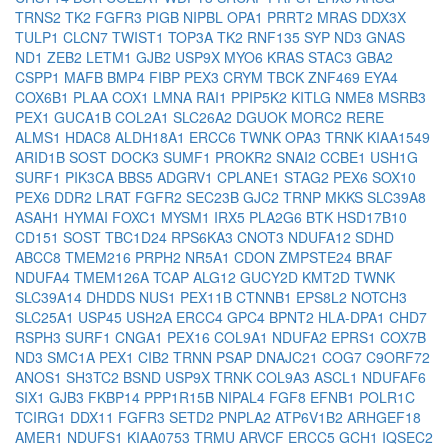
TRNS2
TK2
FGFR3
PIGB
NIPBL
OPA1
PRRT2
MRAS
DDX3X
TULP1
CLCN7
TWIST1
TOP3A
TK2
RNF135
SYP
ND3
GNAS
ND1
ZEB2
LETM1
GJB2
USP9X
MYO6
KRAS
STAC3
GBA2
CSPP1
MAFB
BMP4
FIBP
PEX3
CRYM
TBCK
ZNF469
EYA4
COX6B1
PLAA
COX1
LMNA
RAI1
PPIP5K2
KITLG
NME8
MSRB3
PEX1
GUCA1B
COL2A1
SLC26A2
DGUOK
MORC2
RERE
ALMS1
HDAC8
ALDH18A1
ERCC6
TWNK
OPA3
TRNK
KIAA1549
ARID1B
SOST
DOCK3
SUMF1
PROKR2
SNAI2
CCBE1
USH1G
SURF1
PIK3CA
BBS5
ADGRV1
CPLANE1
STAG2
PEX6
SOX10
PEX6
DDR2
LRAT
FGFR2
SEC23B
GJC2
TRNP
MKKS
SLC39A8
ASAH1
HYMAI
FOXC1
MYSM1
IRX5
PLA2G6
BTK
HSD17B10
CD151
SOST
TBC1D24
RPS6KA3
CNOT3
NDUFA12
SDHD
ABCC8
TMEM216
PRPH2
NR5A1
CDON
ZMPSTE24
BRAF
NDUFA4
TMEM126A
TCAP
ALG12
GUCY2D
KMT2D
TWNK
SLC39A14
DHDDS
NUS1
PEX11B
CTNNB1
EPS8L2
NOTCH3
SLC25A1
USP45
USH2A
ERCC4
GPC4
BPNT2
HLA-DPA1
CHD7
RSPH3
SURF1
CNGA1
PEX16
COL9A1
NDUFA2
EPRS1
COX7B
ND3
SMC1A
PEX1
CIB2
TRNN
PSAP
DNAJC21
COG7
C9ORF72
ANOS1
SH3TC2
BSND
USP9X
TRNK
COL9A3
ASCL1
NDUFAF6
SIX1
GJB3
FKBP14
PPP1R15B
NIPAL4
FGF8
EFNB1
POLR1C
TCIRG1
DDX11
FGFR3
SETD2
PNPLA2
ATP6V1B2
ARHGEF18
AMER1
NDUFS1
KIAA0753
TRMU
ARVCF
ERCC5
GCH1
IQSEC2