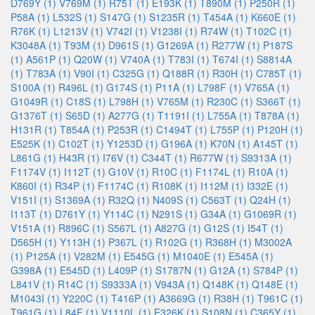
D769Y (1)
V769M (1)
R75T (1)
E193K (1)
T890M (1)
P250R (1)
P58A (1)
L532S (1)
S147G (1)
S1235R (1)
T454A (1)
K660E (1)
R76K (1)
L1213V (1)
V742I (1)
V1238I (1)
R74W (1)
T102C (1)
K3048A (1)
T93M (1)
D961S (1)
G1269A (1)
R277W (1)
P187S
(1)
A561P (1)
Q20W (1)
V740A (1)
T783I (1)
T674I (1)
S8814A
(1)
T783A (1)
V90I (1)
C325G (1)
Q188R (1)
R30H (1)
C785T (1)
S100A (1)
R496L (1)
G174S (1)
P11A (1)
L798F (1)
V765A (1)
G1049R (1)
C18S (1)
L798H (1)
V765M (1)
R230C (1)
S366T (1)
G1376T (1)
S65D (1)
A277G (1)
T1191I (1)
L755A (1)
T878A (1)
H131R (1)
T854A (1)
P253R (1)
C1494T (1)
L755P (1)
P120H (1)
E525K (1)
C102T (1)
Y1253D (1)
G196A (1)
K70N (1)
A145T (1)
L861G (1)
H43R (1)
I76V (1)
C344T (1)
R677W (1)
S9313A (1)
F1174V (1)
I112T (1)
G10V (1)
R10C (1)
F1174L (1)
R10A (1)
K860I (1)
R34P (1)
F1174C (1)
R108K (1)
I112M (1)
I332E (1)
V151I (1)
S1369A (1)
R32Q (1)
N409S (1)
C563T (1)
Q24H (1)
I113T (1)
D761Y (1)
Y114C (1)
N291S (1)
G34A (1)
G1069R (1)
V151A (1)
R896C (1)
S567L (1)
A827G (1)
G12S (1)
I54T (1)
D565H (1)
Y113H (1)
P367L (1)
R102G (1)
R368H (1)
M3002A
(1)
P125A (1)
V282M (1)
E545G (1)
M1040E (1)
E545A (1)
G398A (1)
E545D (1)
L409P (1)
S1787N (1)
G12A (1)
S784P (1)
L841V (1)
R14C (1)
S9333A (1)
V943A (1)
Q148K (1)
Q148E (1)
M1043I (1)
Y220C (1)
T416P (1)
A3669G (1)
R38H (1)
T961C (1)
T961G (1)
L84F (1)
V1110L (1)
E326K (1)
S108N (1)
C365Y (1)