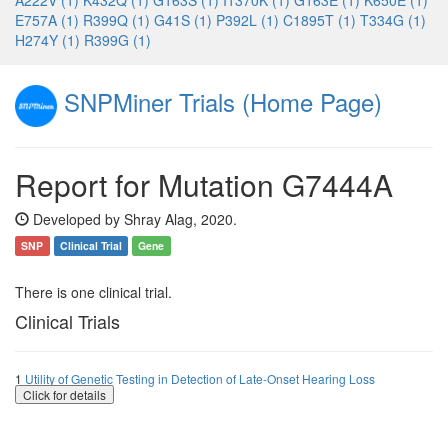
A222V (1)
K432Q (1)
G163S (1)
I1370K (1)
G163E (1)
K650E (1)
E757A (1)
R399Q (1)
G41S (1)
P392L (1)
C1895T (1)
T334G (1)
H274Y (1)
R399G (1)
SNPMiner Trials (Home Page)
Report for Mutation G7444A
Developed by Shray Alag, 2020.
SNP
Clinical Trial
Gene
There is one clinical trial.
Clinical Trials
1
Utility of Genetic Testing in Detection of Late-Onset Hearing Loss
Click for details