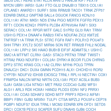
SBDS
DVL1
RERE
EYA1
KLLN
ARNT2
FANCM
KIF7
PEX19
MYCN
UBR1
IARS1
GJA1
FTO
GLI2
DNAJB13
TBX15
COL1A1
CPLANE1
ANKRD11
SURF1
SIX6
RRM2B
TACO1
TRNK
ZFP57
EDNRB
DMXL2
GNPTAB
SALL4
DGUOK
FANCG
KCNJ10
COL11A1
ATN1
MKS1
ND5
EYA4
PIGO
MERTK
FGFR3
PEX13
RFT1
CDON
KCNQ1
PRPF6
PLCB4
ATP6V0A4
RAF1
SIX3
SERAC1
COL1A1
RPGR
MITF
GALC
S1PR2
GLI3
RAI1
TRNV
USH1G
PEX14
DNAAF4
RAB23
FAT4
NDUFA6
ZIC2
KMT2E
TNFRSF11A
TRNK
PLS1
STRC
FGF8
RAF1
POLR1D
POU4F3
SHH
TPM1
XYLT2
SOST
MIR96
SON
RET
RRM2B
FHL2
NODAL
COL11A1
LRP12
SKI
HAAO
BUB1B
EIF3F
ADAMTSL1
USH1C
SMC1A
MTFMT
CLRN1
GAS1
STAC3
PRTN3
TRNF
TWIST1
HTRA2
PAX3
NDUFB11
COL2A1
DYRK1A
BCOR
FLCN
CHRNG
DPF2
STRC
KRAS
COL11A2
CLRN1
MYH6
POLG
TPRN
DNAJC21
DKC1
DUX4
GMNN
PCDH15
ALX1
CHCHD10
ROR2
CYP7B1
NDUFV2
IDH3B
EXOSC2
TRNL1
RPL10
NECTIN1
COX1
FRMPD4
NALCN
MFN2
NRTN
COL13A1
PEX7
ACSL4
BUB3
GJA1
GAS8
LIG4
NTNG1
MET
PAX2
CCDC40
GJB2
WFS1
ALG11
ARL3
RDX
HOXA1
HAND2
PLOD3
EDN1
NF2
PRRX1
COL11A1
COA3
SDHAF2
SDHD
MITF
PRPF3
RDH12
AIFM1
BBIP1
FBN1
GJB2
NRXN1
TULP1
CTSA
MPZL2
POU3F4
CEP78
PQBP1
NDUFS7
IDUA
TRNL1
MCM2
EDNRB
XPA
OFD1
SETD5
DRC1
COX7B
PEX12
SCAPER
SUFU
DNAH5
GJB6
COCH