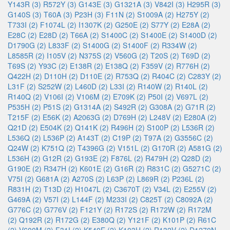
Y143R (3)
R572Y (3)
G143E (3)
G1321A (3)
V842I (3)
H295R (3)
G140S (3)
T60A (3)
P23H (3)
F11N (2)
S1009A (2)
H275Y (2)
T733I (2)
F1074L (2)
I1307K (2)
G250E (2)
S77Y (2)
E28A (2)
E28C (2)
E28D (2)
T66A (2)
S1400C (2)
S1400E (2)
S1400D (2)
D1790G (2)
L833F (2)
S1400G (2)
S1400F (2)
R334W (2)
L8585R (2)
I105V (2)
N375S (2)
V560G (2)
T20S (2)
T69D (2)
T69S (2)
Y93C (2)
E138R (2)
E138Q (2)
F359V (2)
R776H (2)
Q422H (2)
D110H (2)
D110E (2)
R753Q (2)
R404C (2)
C283Y (2)
L31F (2)
S252W (2)
L460D (2)
L33I (2)
R140W (2)
R140L (2)
R140Q (2)
V106I (2)
V106M (2)
E709K (2)
P50I (2)
V697L (2)
P535H (2)
P51S (2)
G1314A (2)
S492R (2)
G308A (2)
G71R (2)
T215F (2)
E56K (2)
A2063G (2)
D769H (2)
L248V (2)
E280A (2)
Q21D (2)
E504K (2)
Q141K (2)
R496H (2)
S100P (2)
L536R (2)
L536Q (2)
L536P (2)
A143T (2)
C19P (2)
T97A (2)
G3556C (2)
Q24W (2)
K751Q (2)
T4396G (2)
V151L (2)
G170R (2)
A581G (2)
L536H (2)
G12R (2)
G193E (2)
F876L (2)
R479H (2)
Q28D (2)
G190E (2)
R347H (2)
K601E (2)
G16R (2)
R831C (2)
G5271C (2)
V75I (2)
G681A (2)
A270S (2)
L63P (2)
L869R (2)
P236L (2)
R831H (2)
T13D (2)
H1047L (2)
C3670T (2)
V34L (2)
E255V (2)
G469A (2)
V57I (2)
L144F (2)
M233I (2)
C825T (2)
C8092A (2)
G776C (2)
G776V (2)
F121Y (2)
R172S (2)
R172W (2)
R172M
(2)
Q192R (2)
R172G (2)
E380Q (2)
Y121F (2)
K101P (2)
R61C