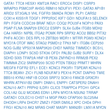
GATA1
TTC8
HESX1
KMT2A
RAC1
ERCC4
DISP1
CSRP3
WRAP53
PSMC3IP
AHSG
RBM10
NDUFV1
PEX1
GATA3
AP1B1
ARID2
ST3GAL5
VHL
FGFR3
SMAD4
ROM1
PLP1
CARS2
COX14
KISS1R
TDGF1
PPP2R3C
KIF7
GDI1
NDUFA13
SELENOI
RP1
FGF8
CCDC39
BRAF
NEU1
COQ2
POU3F4
NOP10
PAX3
PSAP
FLNA
SNAP29
ERCC2
ESRP1
SLX4
GJB4
ITGB3
MDH2
CA4
HARS1
NIPBL
ITGA2
POMK
RP9
SRPX2
ACO2
BBS2
PITX2
PHF6
ACOX1
DES
RPL10
ZBTB20
WDR11
MTRR
PGM3
KCNQ1
MYO7A
OTOF
WAC
STAG2
PSMD12
TP63
NF1
ITGB6
CEP250
NOG
GJB2
VPS37A
MAP3K20
CHD7
NARS2
TIMMDC1
BCS1L
DIAPH1
LONP1
SC5D
STK36
OFD1
PALB2
GJB2
SURF1
DLX4
SDHD
SIX5
TFAP2A
HNF1B
PEX6
ZMYND10
RRM2B
PEX2
TIMM8A
ZIC2
SNRNP200
SC5D
PTEN
TBX22
PRMT7
WHRN
MEGF8
FGFR2
EFL1
ECE1
KCNC3
PIK3R1
TSPEAR
KCNJ10
TTC8
BEAN1
ZIC1
FLNB
NDUFAF3
PEX16
PCNT
DIAPH3
TMIE
BBS10
KYNU
HNF1B
COG5
SRP72
SOX10
FANCB
GRXCR1
WHRN
ATP6V1B2
DMP1
DNM1L
ENPP1
CATSPER2
DNAH1
KCNJ10
AKT1
PRPH2
ILDR1
CLIC5
TRAPPC4
PTCH1
GPC4
COL1A2
GLI2
MCIDAS
EDN1
LRP4
MYO7A
NSUN2
TRRAP
GATAD1
COLEC10
CHST14
MGP
PAX3
CFAP300
SLC25A4
DHODH
LRP4
DHCR7
ZMIZ1
FDXR
DMXL2
XPC
CHD4
DPH1
FRG1
KCNJ10
AK2
MRAS
CHAT
MASP1
MAN2B1
LMX1A
MYCN