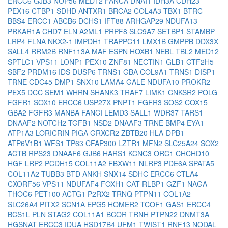
ERCC6
GJB3
NOP56
MED12
FANCA
DNAI1
IDH3A
CDH23
PEX16
CTBP1
SDHD
ANTXR1
BRCA2
COL4A3
TBX1
BTRC
BBS4
ERCC1
ABCB6
DCHS1
IFT88
ARHGAP29
NDUFA13
PRKAR1A
CHD7
ELN
A2ML1
PRPF8
SLC9A7
SETBP1
STAMBP
LRP4
FLNA
NKX2-1
IMPDH1
TRAPPC11
LMX1B
GMPPB
DDX3X
SALL4
RRM2B
RNF113A
MAF
ESPN
HOXB1
NEBL
TBL2
MED12
SPTLC1
VPS11
LONP1
PEX10
ZNF81
NECTIN1
GLB1
GTF2H5
SBF2
PRDM16
IDS
DUSP6
TRNS1
GBA
COL9A1
TRNS1
DISP1
TRNE
CDC45
DMP1
SNX10
LAMA4
GALE
NDUFA10
PROKR2
PEX5
DCC
SEM1
WHRN
SHANK3
TRAF7
LIMK1
CNKSR2
POLG
FGFR1
SOX10
ERCC6
USP27X
PNPT1
FGFR3
SOS2
COX15
GBA2
FGFR3
MANBA
FANCI
LEMD3
SALL1
WDR37
TARS1
DNAAF2
NOTCH2
TGFB1
NSD2
DNAAF3
TRNE
BMP4
EYA1
ATP1A3
LORICRIN
PIGA
GRXCR2
ZBTB20
HLA-DPB1
ATP6V1B1
WFS1
TP63
CFAP300
LZTR1
MFN2
SLC25A24
SOX2
ACTB
RPS23
DNAAF6
GJB6
HARS1
KCNC3
ORC1
CHCHD10
HGF
LRP2
PCDH15
COL11A2
FBXW11
NLRP3
PDE6A
SPATA5
COL11A2
TUBB3
BTD
ANKH
SNX14
SDHC
ERCC6
CTLA4
CXORF56
VPS11
NDUFAF4
FOXH1
CAT
RLBP1
GZF1
NAGA
THOC6
PET100
ACTG1
P2RX2
TRNQ
PTPN11
COL1A2
SLC26A4
PITX2
SCN1A
EPG5
HOMER2
TCOF1
GAS1
ERCC4
BCS1L
PLN
STAG2
COL11A1
BCOR
TRNH
PTPN22
DNMT3A
HGSNAT
ERCC3
IDUA
HSD17B4
UFM1
TWIST1
RNF13
NODAL