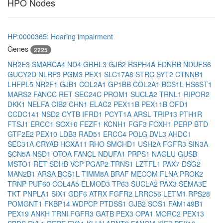
HPO Nodes
HP:0000365: Hearing impairment
Genes
2225
NR2E3
SMARCA4
ND4
GRHL3
GJB2
RSPH4A
EDNRB
NDUFS6
GUCY2D
NLRP3
PGM3
PEX1
SLC17A8
STRC
SYT2
CTNNB1
LHFPL5
NR2F1
GJB1
COL2A1
GP1BB
COL2A1
BCS1L
HS6ST1
MARS2
FANCC
RET
SEC24C
PROM1
SUCLA2
TRNL1
RIPOR2
DKK1
NELFA
CIB2
CHN1
ELAC2
PEX11B
PEX11B
OFD1
CCDC141
NSD2
CYTB
IFRD1
PCYT1A
ARSL
TRIP13
PTH1R
FTSJ1
ERCC1
SOX10
FEZF1
KCNH1
FGF3
FOXH1
PERP
BTD
GTF2E2
PEX10
LDB3
RAD51
ERCC4
POLG
DVL3
AHDC1
SEC31A
CRYAB
HOXA11
RHO
SMCHD1
USH2A
FGFR3
SIN3A
SCN5A
NSD1
OTOA
FANCL
NDUFA1
PRPS1
NAGLU
GUSB
MSTO1
RET
SDHB
VCP
PGAP2
TRNS1
LZTFL1
PAX7
DSG2
MAN2B1
ARSA
BCS1L
TIMM8A
BRAF
MECOM
FLNA
PROK2
TRNP
PUF60
COL4A5
ELMOD3
TP63
SUCLA2
PAX3
SEMA3E
TKT
PNPLA1
SIX1
GDF6
ATRX
FGFR2
LRRC56
LETM1
RPS28
POMGNT1
FKBP14
WDPCP
PTDSS1
GJB2
SOS1
FAM149B1
PEX19
ANKH
TRNI
FGFR3
GATB
PEX3
OPA1
MORC2
PEX13