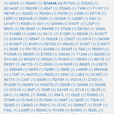
(1)
I655V (1)
R885H (1)
G7444A (1)
R776G (1)
E354Q (1)
A21443C (1)
R620W (1)
A54T (1)
D594G (1)
T49A (1)
F116Y (1)
H870R (1)
G205S (1)
R535H (1)
I767M (1)
L55M (1)
E571K (1)
L55R (1)
M2540A (1)
E92K (1)
G238A (1)
L838P (1)
E6V (1)
L814P (1)
K509I (1)
V21I (1)
G699A (1)
V167F (1)
L33P (1)
M66V (1)
D61804R (1)
R849W (1)
V762A (1)
D816H (1)
V326L
(1)
V108M (1)
L58H (1)
V411L (1)
E158K (1)
N334K (1)
A1067T
(1)
S1800A (1)
G894T (1)
G202A (1)
C282T (1)
I191V (1)
G435A
(1)
K1060T (1)
A10H (1)
R272G (1)
V654A (1)
V106T (1)
C1091T
(1)
I638F (1)
P317R (1)
V433M (1)
S230R (1)
R4E (1)
N550H (1)
P1058A (1)
N550K (1)
E709Q (1)
G304A (1)
T124A (1)
S253N (1)
G1316A (1)
M552V (1)
M552I (1)
R182H (1)
D835V (1)
A871E (1)
D835Y (1)
A677G (1)
C1950G (1)
H1505R (1)
A893S (1)
L597Q
(1)
S2808A (1)
N55H (1)
K28M (1)
D89E (1)
L485W (1)
M9346A
(1)
L159F (1)
A437G (1)
R92Q (1)
V29C (1)
L38V (1)
G135C (1)
A677V (1)
C34T (1)
G93R (1)
R270H (1)
V321A (1)
C10D (1)
R122W (1)
G308V (1)
H2507Q (1)
D20W (1)
G309A (1)
G309E
(1)
G721A (1)
I90P (1)
C59R (1)
C416R (1)
G71A (1)
Q61R (1)
Q61L (1)
H835L (1)
R498L (1)
V941L (1)
Q62E (1)
R389G (1)
D769N (1)
G156A (1)
E1784K (1)
G98T (1)
Q65E (1)
T92A (1)
S239D (1)
C656G (1)
R451C (1)
G73C (1)
G5665T (1)
R72P (1)
F64L (1)
L248R (1)
M204I (1)
R149S (1)
A105G (1)
M28L (1)