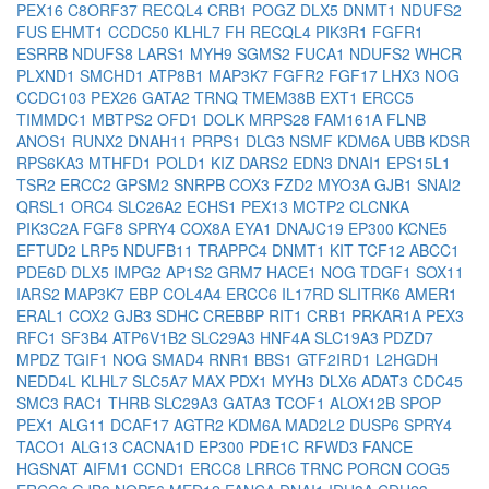
PEX16
C8ORF37
RECQL4
CRB1
POGZ
DLX5
DNMT1
NDUFS2
FUS
EHMT1
CCDC50
KLHL7
FH
RECQL4
PIK3R1
FGFR1
ESRRB
NDUFS8
LARS1
MYH9
SGMS2
FUCA1
NDUFS2
WHCR
PLXND1
SMCHD1
ATP8B1
MAP3K7
FGFR2
FGF17
LHX3
NOG
CCDC103
PEX26
GATA2
TRNQ
TMEM38B
EXT1
ERCC5
TIMMDC1
MBTPS2
OFD1
DOLK
MRPS28
FAM161A
FLNB
ANOS1
RUNX2
DNAH11
PRPS1
DLG3
NSMF
KDM6A
UBB
KDSR
RPS6KA3
MTHFD1
POLD1
KIZ
DARS2
EDN3
DNAI1
EPS15L1
TSR2
ERCC2
GPSM2
SNRPB
COX3
FZD2
MYO3A
GJB1
SNAI2
QRSL1
ORC4
SLC26A2
ECHS1
PEX13
MCTP2
CLCNKA
PIK3C2A
FGF8
SPRY4
COX8A
EYA1
DNAJC19
EP300
KCNE5
EFTUD2
LRP5
NDUFB11
TRAPPC4
DNMT1
KIT
TCF12
ABCC1
PDE6D
DLX5
IMPG2
AP1S2
GRM7
HACE1
NOG
TDGF1
SOX11
IARS2
MAP3K7
EBP
COL4A4
ERCC6
IL17RD
SLITRK6
AMER1
ERAL1
COX2
GJB3
SDHC
CREBBP
RIT1
CRB1
PRKAR1A
PEX3
RFC1
SF3B4
ATP6V1B2
SLC29A3
HNF4A
SLC19A3
PDZD7
MPDZ
TGIF1
NOG
SMAD4
RNR1
BBS1
GTF2IRD1
L2HGDH
NEDD4L
KLHL7
SLC5A7
MAX
PDX1
MYH3
DLX6
ADAT3
CDC45
SMC3
RAC1
THRB
SLC29A3
GATA3
TCOF1
ALOX12B
SPOP
PEX1
ALG11
DCAF17
AGTR2
KDM6A
MAD2L2
DUSP6
SPRY4
TACO1
ALG13
CACNA1D
EP300
PDE1C
RFWD3
FANCE
HGSNAT
AIFM1
CCND1
ERCC8
LRRC6
TRNC
PORCN
COG5