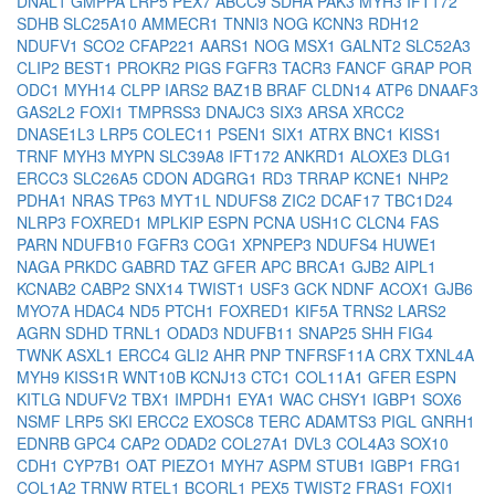
DNAL1
GMPPA
LRP5
PEX7
ABCC9
SDHA
PAK3
MYH3
IFT172
SDHB
SLC25A10
AMMECR1
TNNI3
NOG
KCNN3
RDH12
NDUFV1
SCO2
CFAP221
AARS1
NOG
MSX1
GALNT2
SLC52A3
CLIP2
BEST1
PROKR2
PIGS
FGFR3
TACR3
FANCF
GRAP
POR
ODC1
MYH14
CLPP
IARS2
BAZ1B
BRAF
CLDN14
ATP6
DNAAF3
GAS2L2
FOXI1
TMPRSS3
DNAJC3
SIX3
ARSA
XRCC2
DNASE1L3
LRP5
COLEC11
PSEN1
SIX1
ATRX
BNC1
KISS1
TRNF
MYH3
MYPN
SLC39A8
IFT172
ANKRD1
ALOXE3
DLG1
ERCC3
SLC26A5
CDON
ADGRG1
RD3
TRRAP
KCNE1
NHP2
PDHA1
NRAS
TP63
MYT1L
NDUFS8
ZIC2
DCAF17
TBC1D24
NLRP3
FOXRED1
MPLKIP
ESPN
PCNA
USH1C
CLCN4
FAS
PARN
NDUFB10
FGFR3
COG1
XPNPEP3
NDUFS4
HUWE1
NAGA
PRKDC
GABRD
TAZ
GFER
APC
BRCA1
GJB2
AIPL1
KCNAB2
CABP2
SNX14
TWIST1
USF3
GCK
NDNF
ACOX1
GJB6
MYO7A
HDAC4
ND5
PTCH1
FOXRED1
KIF5A
TRNS2
LARS2
AGRN
SDHD
TRNL1
ODAD3
NDUFB11
SNAP25
SHH
FIG4
TWNK
ASXL1
ERCC4
GLI2
AHR
PNP
TNFRSF11A
CRX
TXNL4A
MYH9
KISS1R
WNT10B
KCNJ13
CTC1
COL11A1
GFER
ESPN
KITLG
NDUFV2
TBX1
IMPDH1
EYA1
WAC
CHSY1
IGBP1
SOX6
NSMF
LRP5
SKI
ERCC2
EXOSC8
TERC
ADAMTS3
PIGL
GNRH1
EDNRB
GPC4
CAP2
ODAD2
COL27A1
DVL3
COL4A3
SOX10
CDH1
CYP7B1
OAT
PIEZO1
MYH7
ASPM
STUB1
IGBP1
FRG1
COL1A2
TRNW
RTEL1
BCORL1
PEX5
TWIST2
FRAS1
FOXI1