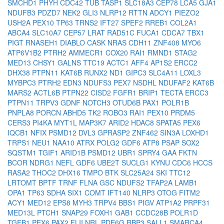
SMCHD1
PHYH
CDC42
TUB
TASP1
SLC18A3
CEP78
LCA5
GJA1
NDUFB3
PDZD7
NEK2
GLI3
NLRP12
RTTN
ADCY1
PIEZO2
USH2A
PEX10
TP63
TRNS2
IFT27
SPEF2
RREB1
COL2A1
ABCA4
SLC10A7
CEP57
LRAT
RAD51C
FUCA1
CDCA7
TBX1
PIGT
RNASEH1
DIABLO
CASK
NRAS
CDH11
ZNF408
MYO6
ATP6V1B2
PTRH2
AMMECR1
COX20
RAI1
RMND1
STAG2
MED13
CHSY1
GALNS
TTC19
ACTC1
AFF4
AP1S2
ERCC2
DHX38
PTPN11
KAT6B
RUNX2
ND1
GIPC3
SLC4A11
LOXL3
MYBPC3
PTRH2
EDN3
NDUFS3
PEX7
NSDHL
NDUFAF2
KAT6B
MARS2
ACTL6B
PTPN22
CISD2
FGFR1
BRIP1
TECTA
ERCC3
PTPN11
TRPV3
GDNF
NOTCH3
OTUD6B
PAX1
POLR1B
PNPLA8
PORCN
ABHD5
TK2
ROBO3
RAI1
PEX10
PRDM5
CERS3
PI4KA
MYT1L
MAP3K7
ARID2
HDAC8
SPATA5
PEX6
IQCB1
NFIX
PSMD12
DVL3
GPRASP2
ZNF462
SIN3A
LOXHD1
TRPS1
NEU1
NAA10
ATRX
POLG2
GDF6
ATP8
PSAP
SOX2
SQSTM1
TGIF1
ARID1B
PSMD12
UBR1
SPRY4
GAA
FKTN
BCOR
NDRG1
NEFL
GDF6
UBE2T
SUCLG1
KYNU
CDC6
HCCS
RASA2
THOC2
DHX16
TMPO
BTK
SLC25A24
SKI
TTC12
LRTOMT
BPTF
TRNF
FLNA
GSC
NDUFS2
TFAP2A
LAMB1
OPA1
TP63
SDHA
SIX1
COMT
IFT140
NLRP3
OTOG
FITM2
ACY1
MED12
EPS8
MYH3
TRPV4
BBS1
PIGV
ATP1A2
PRPF31
MED13L
PTCH1
SNAP29
FOXH1
GAB1
CCDC28B
POLR1D
TGFB1
PEX6
PAX2
FLII
NRL
PDE6G
RBP3
SALL1
SMARCA4