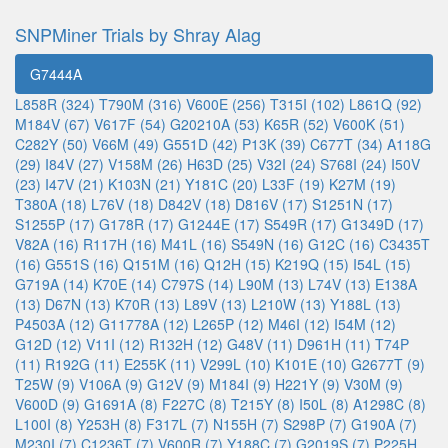
SNPMiner Trials by Shray Alag
G7444A
L858R (324)
T790M (316)
V600E (256)
T315I (102)
L861Q (92)
M184V (67)
V617F (54)
G20210A (53)
K65R (52)
V600K (51)
C282Y (50)
V66M (49)
G551D (42)
P13K (39)
C677T (34)
A118G
(29)
I84V (27)
V158M (26)
H63D (25)
V32I (24)
S768I (24)
I50V
(23)
I47V (21)
K103N (21)
Y181C (20)
L33F (19)
K27M (19)
T380A (18)
L76V (18)
D842V (18)
D816V (17)
S1251N (17)
S1255P (17)
G178R (17)
G1244E (17)
S549R (17)
G1349D (17)
V82A (16)
R117H (16)
M41L (16)
S549N (16)
G12C (16)
C3435T
(16)
G551S (16)
Q151M (16)
Q12H (15)
K219Q (15)
I54L (15)
G719A (14)
K70E (14)
C797S (14)
L90M (13)
L74V (13)
E138A
(13)
D67N (13)
K70R (13)
L89V (13)
L210W (13)
Y188L (13)
P4503A (12)
G11778A (12)
L265P (12)
M46I (12)
I54M (12)
G12D (12)
V11I (12)
R132H (12)
G48V (11)
D961H (11)
T74P
(11)
R192G (11)
E255K (11)
V299L (10)
K101E (10)
G2677T (9)
T25W (9)
V106A (9)
G12V (9)
M184I (9)
H221Y (9)
V30M (9)
V600D (9)
G1691A (8)
F227C (8)
T215Y (8)
I50L (8)
A1298C (8)
L100I (8)
Y253H (8)
F317L (7)
N155H (7)
S298P (7)
G190A (7)
M230I (7)
C1236T (7)
V600R (7)
Y188C (7)
G2019S (7)
P225H