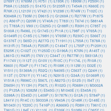
D769Y (1)
V769M (1)
R75T (1)
E193K (1)
T890M (1)
P250R (1)
P58A (1)
L532S (1)
S147G (1)
S1235R (1)
T454A (1)
K660E (1)
R76K (1)
L1213V (1)
V742I (1)
V1238I (1)
R74W (1)
T102C (1)
K3048A (1)
T93M (1)
D961S (1)
G1269A (1)
R277W (1)
P187S
(1)
A561P (1)
Q20W (1)
V740A (1)
T783I (1)
T674I (1)
S8814A
(1)
T783A (1)
V90I (1)
C325G (1)
Q188R (1)
R30H (1)
C785T (1)
S100A (1)
R496L (1)
G174S (1)
P11A (1)
L798F (1)
V765A (1)
G1049R (1)
C18S (1)
L798H (1)
V765M (1)
R230C (1)
S366T (1)
G1376T (1)
S65D (1)
A277G (1)
T1191I (1)
L755A (1)
T878A (1)
H131R (1)
T854A (1)
P253R (1)
C1494T (1)
L755P (1)
P120H (1)
E525K (1)
C102T (1)
Y1253D (1)
G196A (1)
K70N (1)
A145T (1)
L861G (1)
H43R (1)
I76V (1)
C344T (1)
R677W (1)
S9313A (1)
F1174V (1)
I112T (1)
G10V (1)
R10C (1)
F1174L (1)
R10A (1)
K860I (1)
R34P (1)
F1174C (1)
R108K (1)
I112M (1)
I332E (1)
V151I (1)
S1369A (1)
R32Q (1)
N409S (1)
C563T (1)
Q24H (1)
I113T (1)
D761Y (1)
Y114C (1)
N291S (1)
G34A (1)
G1069R (1)
V151A (1)
R896C (1)
S567L (1)
A827G (1)
G12S (1)
I54T (1)
D565H (1)
Y113H (1)
P367L (1)
R102G (1)
R368H (1)
M3002A
(1)
P125A (1)
V282M (1)
E545G (1)
M1040E (1)
E545A (1)
G398A (1)
E545D (1)
L409P (1)
S1787N (1)
G12A (1)
S784P (1)
L841V (1)
R14C (1)
S9333A (1)
V943A (1)
Q148K (1)
Q148E (1)
M1043I (1)
Y220C (1)
T416P (1)
A3669G (1)
R38H (1)
T961C (1)
T961G (1)
L84F (1)
V1110L (1)
E326K (1)
S108N (1)
C365Y (1)