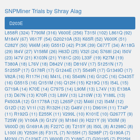
SNPMiner Trials by Shray Alag
D203E
L858R (324)
T790M (316)
V600E (256)
T315I (102)
L861Q (92)
M184V (67)
V617F (54)
G20210A (53)
K65R (52)
V600K (51)
C282Y (50)
V66M (49)
G551D (42)
P13K (39)
C677T (34)
A118G
(29)
I84V (27)
V158M (26)
H63D (25)
V32I (24)
S768I (24)
I50V
(23)
I47V (21)
K103N (21)
Y181C (20)
L33F (19)
K27M (19)
T380A (18)
L76V (18)
D842V (18)
D816V (17)
S1251N (17)
S1255P (17)
G178R (17)
G1244E (17)
S549R (17)
G1349D (17)
V82A (16)
R117H (16)
M41L (16)
S549N (16)
G12C (16)
C3435T
(16)
G551S (16)
Q151M (16)
Q12H (15)
K219Q (15)
I54L (15)
G719A (14)
K70E (14)
C797S (14)
L90M (13)
L74V (13)
E138A
(13)
D67N (13)
K70R (13)
L89V (13)
L210W (13)
Y188L (13)
P4503A (12)
G11778A (12)
L265P (12)
M46I (12)
I54M (12)
G12D (12)
V11I (12)
R132H (12)
G48V (11)
D961H (11)
T74P
(11)
R192G (11)
E255K (11)
V299L (10)
K101E (10)
G2677T (9)
T25W (9)
V106A (9)
G12V (9)
M184I (9)
H221Y (9)
V30M (9)
V600D (9)
G1691A (8)
F227C (8)
T215Y (8)
I50L (8)
A1298C (8)
L100I (8)
Y253H (8)
F317L (7)
N155H (7)
S298P (7)
G190A (7)
M230I (7)
C1236T (7)
V600R (7)
Y188C (7)
G2019S (7)
P225H