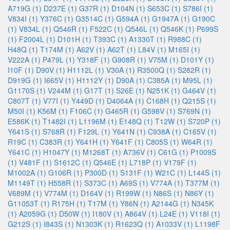
A719G (1)
D237E (1)
G37R (1)
D104N (1)
S653C (1)
S786I (1)
V834I (1)
Y376C (1)
G3514C (1)
G594A (1)
G1947A (1)
G190C
(1)
V834L (1)
Q546R (1)
F522C (1)
Q546L (1)
Q546K (1)
P699S
(1)
F2004L (1)
D101H (1)
T393C (1)
A1330T (1)
R988C (1)
H48Q (1)
T174M (1)
A62V (1)
A62T (1)
L84V (1)
M165I (1)
V222A (1)
P479L (1)
Y318F (1)
G908R (1)
V75M (1)
D101Y (1)
I10F (1)
D90V (1)
H1112L (1)
V30A (1)
R3500Q (1)
S282R (1)
D919G (1)
I665V (1)
H1112Y (1)
D90A (1)
C385A (1)
M95L (1)
G1170S (1)
V244M (1)
G17T (1)
S26E (1)
N251K (1)
G464V (1)
C807T (1)
V77I (1)
Y449D (1)
D4064A (1)
C168H (1)
Q215S (1)
M50I (1)
K56M (1)
F106C (1)
G465R (1)
G598V (1)
S769N (1)
E586K (1)
T1482I (1)
L1196M (1)
E148Q (1)
T12W (1)
S720P (1)
Y641S (1)
S768R (1)
F129L (1)
Y641N (1)
C938A (1)
C165V (1)
R19C (1)
C383R (1)
Y641H (1)
Y641F (1)
C805S (1)
W64R (1)
Y641C (1)
H1047Y (1)
M1268T (1)
A736V (1)
C61G (1)
P1009S
(1)
V481F (1)
S1612C (1)
Q546E (1)
L718P (1)
V179F (1)
M1002A (1)
G106R (1)
P300D (1)
S131F (1)
W21C (1)
L144S (1)
M1149T (1)
H558R (1)
S373C (1)
A69S (1)
V774A (1)
T377M (1)
V689M (1)
V774M (1)
D164V (1)
R199W (1)
N86S (1)
N86Y (1)
G11053T (1)
R175H (1)
T17M (1)
Y86N (1)
A2144G (1)
N345K
(1)
A2059G (1)
D50W (1)
I180V (1)
A864V (1)
L24E (1)
V118I (1)
G212S (1)
I843S (1)
N1303K (1)
R1623Q (1)
A1033V (1)
L1198F