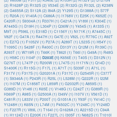
(2)
V600M (2)
F31I (2)
K540E (2)
K103H (2)
R132V (2)
D1270N
(2)
R1628P (2)
R132S (2)
V534E (2)
R132G (2)
R132L (2)
K238N
(2)
G4655A (2)
S112A (2)
I84A (2)
Y129S (1)
G1388A (1)
S77F
(1)
R20A (1)
V140A (1)
C686A (1)
I1768V (1)
E25K (1)
K652E (1)
C420R (1)
S9304A (1)
R337H (1)
C421A (1)
V189I (1)
K304E (1)
A7445G (1)
D19H (1)
L304P (1)
Q36W (1)
Y454S (1)
A133S (1)
M9T (1)
P596L (1)
E318D (1)
C1156Y (1)
N171K (1)
A7445C (1)
V82F (1)
G47A (1)
R447H (1)
G47E (1)
V82L (1)
R776C (1)
A92T
(1)
E27Q (1)
F1052V (1)
P27A (1)
A289T (1)
L523S (1)
H54Y (1)
T1095C (1)
S428F (1)
R400C (1)
D313Y (1)
Q12M (1)
R139C (1)
A393T (1)
W719R (1)
T66K (1)
T862I (1)
T66I (1)
G49A (1)
R48G
(1)
H58C (1)
I104F (1)
D203E (1)
K656E (1)
T40S (1)
D312N (1)
G276T (1)
L747P (1)
R200W (1)
L747S (1)
I1171N (1)
Q14D (1)
S1400K (1)
R115G (1)
F17L (1)
A71T (1)
S339F (1)
A71L (1)
F317V (1)
F317S (1)
G20201A (1)
F317C (1)
G2545R (1)
C377T
(1)
S9346A (1)
P243R (1)
R25L (1)
L528M (1)
Q222R (1)
I22M
(1)
I107M (1)
C1858T (1)
L859R (1)
G2032R (1)
A859S (1)
G389D (1)
V148I (1)
K65E (1)
V148G (1)
C242T (1)
G389R (1)
H369P (1)
A98S (1)
G2500A (1)
I349V (1)
I107V (1)
V561D (1)
C481R (1)
L833V (1)
P200T (1)
G1051A (1)
Y93F (1)
Y414C (1)
Y1248H (1)
K65N (1)
L74M (1)
P4502C (1)
Y1248C (1)
Y1248D
(1)
F227R (1)
V89L (1)
T164I (1)
G1628A (1)
A2215D (1)
C94A
(1)
H1124D (1)
E200K (1)
F227L (1)
I305F (1)
N682S (1)
T1010I