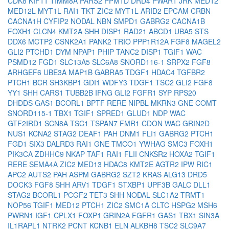
CDK8
KIF11
TIMM8A
PARS2
PPM1D
DRD4
PWAR1
JRK
MED12
MED12L
MYT1L
RAI1
TKT
ZIC2
MYT1L
ARID2
EPCAM
CRBN
CACNA1H
CYFIP2
NODAL
NBN
SMPD1
GABRG2
CACNA1B
FOXH1
CLCN4
KMT2A
SHH
DISP1
RAD21
ABCD1
UBA5
STS
DDX6
MCTP2
CSNK2A1
PANK2
TRIO
PPP1R12A
FGF8
MAGEL2
GLI2
PTCHD1
DYM
NPAP1
PHIP
TANC2
DISP1
TGIF1
WAC
PSMD12
FGD1
SLC13A5
SLC6A8
SNORD116-1
SRPX2
FGF8
ARHGEF6
UBE3A
MAP1B
GABRA5
TDGF1
HDAC4
TGFBR2
PTCH1
BCR
SH3KBP1
GDI1
WDFY3
TDGF1
TSC2
GLI2
FGF8
YY1
SHH
CARS1
TUBB2B
IFNG
GLI2
FGFR1
SYP
RPS20
DHDDS
GAS1
BCORL1
BPTF
RERE
NIPBL
MKRN3
GNE
COMT
SNORD115-1
TBX1
TGIF1
SPRED1
GLUD1
NDP
WAC
GTF2IRD1
SCN8A
TSC1
TSPAN7
FMR1
CDON
WAC
GRIN2D
NUS1
KCNA2
STAG2
DEAF1
PAH
DNM1
FLI1
GABRG2
PTCH1
FGD1
SIX3
DALRD3
RAI1
GNE
TMCO1
YWHAG
SMC3
FOXH1
PIK3CA
ZDHHC9
NKAP
TAF1
RAI1
FLII
CNKSR2
HOXA2
TGIF1
RERE
SEMA4A
ZIC2
MED13
HDAC8
KMT2E
AGTR2
IPW
RIC1
APC2
AUTS2
PAH
ASPM
GABRG2
SZT2
KRAS
ALG13
DRD5
DOCK3
FGF8
SHH
ARV1
TDGF1
STXBP1
UPF3B
GALC
DLL1
STAG2
BCORL1
PCGF2
TET3
SHH
NODAL
SLC1A2
TRMT1
NOP56
TGIF1
MED12
PTCH1
ZIC2
SMC1A
CLTC
HSPG2
MSH6
PWRN1
IGF1
CPLX1
FOXP1
GRIN2A
FGFR1
GAS1
TBX1
SIN3A
IL1RAPL1
NTRK2
PCNT
KCNB1
ELN
ALKBH8
TSC2
SLC9A7