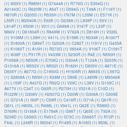
(1)
I655V (1)
R885H (1)
G7444A (1)
R776G (1)
E354Q (1)
A21443C (1)
R620W (1)
A54T (1)
D594G (1)
T49A (1)
F116Y (1)
H870R (1)
G205S (1)
R535H (1)
I767M (1)
L55M (1)
E571K (1)
L55R (1)
M2540A (1)
E92K (1)
G238A (1)
L838P (1)
E6V (1)
L814P (1)
K509I (1)
V21I (1)
G699A (1)
V167F (1)
L33P (1)
M66V (1)
D61804R (1)
R849W (1)
V762A (1)
D816H (1)
V326L
(1)
V108M (1)
L58H (1)
V411L (1)
E158K (1)
N334K (1)
A1067T
(1)
S1800A (1)
G894T (1)
G202A (1)
C282T (1)
I191V (1)
G435A
(1)
K1060T (1)
A10H (1)
R272G (1)
V654A (1)
V106T (1)
C1091T
(1)
I638F (1)
P317R (1)
V433M (1)
S230R (1)
R4E (1)
N550H (1)
P1058A (1)
N550K (1)
E709Q (1)
G304A (1)
T124A (1)
S253N (1)
G1316A (1)
M552V (1)
M552I (1)
R182H (1)
D835V (1)
A871E (1)
D835Y (1)
A677G (1)
C1950G (1)
H1505R (1)
A893S (1)
L597Q
(1)
S2808A (1)
N55H (1)
K28M (1)
D89E (1)
L485W (1)
M9346A
(1)
L159F (1)
A437G (1)
R92Q (1)
V29C (1)
L38V (1)
G135C (1)
A677V (1)
C34T (1)
G93R (1)
R270H (1)
V321A (1)
C10D (1)
R122W (1)
G308V (1)
H2507Q (1)
D20W (1)
G309A (1)
G309E
(1)
G721A (1)
I90P (1)
C59R (1)
C416R (1)
G71A (1)
Q61R (1)
Q61L (1)
H835L (1)
R498L (1)
V941L (1)
Q62E (1)
R389G (1)
D769N (1)
G156A (1)
E1784K (1)
G98T (1)
Q65E (1)
T92A (1)
S239D (1)
C656G (1)
R451C (1)
G73C (1)
G5665T (1)
R72P (1)
F64L (1)
L248R (1)
M204I (1)
R149S (1)
A105G (1)
M28L (1)