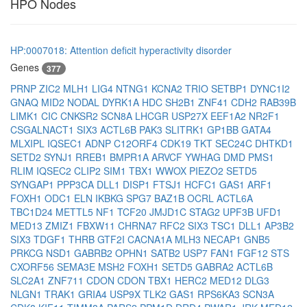
HPO Nodes
HP:0007018: Attention deficit hyperactivity disorder
Genes
377
PRNP
ZIC2
MLH1
LIG4
NTNG1
KCNA2
TRIO
SETBP1
DYNC1I2
GNAQ
MID2
NODAL
DYRK1A
HDC
SH2B1
ZNF41
CDH2
RAB39B
LIMK1
CIC
CNKSR2
SCN8A
LHCGR
USP27X
EEF1A2
NR2F1
CSGALNACT1
SIX3
ACTL6B
PAK3
SLITRK1
GP1BB
GATA4
MLXIPL
IQSEC1
ADNP
C12ORF4
CDK19
TKT
SEC24C
DHTKD1
SETD2
SYNJ1
RREB1
BMPR1A
ARVCF
YWHAG
DMD
PMS1
RLIM
IQSEC2
CLIP2
SIM1
TBX1
WWOX
PIEZO2
SETD5
SYNGAP1
PPP3CA
DLL1
DISP1
FTSJ1
HCFC1
GAS1
ARF1
FOXH1
ODC1
ELN
IKBKG
SPG7
BAZ1B
OCRL
ACTL6A
TBC1D24
METTL5
NF1
TCF20
JMJD1C
STAG2
UPF3B
UFD1
MED13
ZMIZ1
FBXW11
CHRNA7
RFC2
SIX3
TSC1
DLL1
AP3B2
SIX3
TDGF1
THRB
GTF2I
CACNA1A
MLH3
NECAP1
GNB5
PRKCG
NSD1
GABRB2
OPHN1
SATB2
USP7
FAN1
FGF12
STS
CXORF56
SEMA3E
MSH2
FOXH1
SETD5
GABRA2
ACTL6B
SLC2A1
ZNF711
CDON
CDON
TBX1
HERC2
MED12
DLG3
NLGN1
TRAK1
GRIA4
USP9X
TLK2
GAS1
RPS6KA3
SCN3A