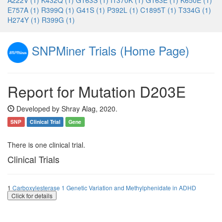
A222V (1)
K432Q (1)
G163S (1)
I1370K (1)
G163E (1)
K650E (1)
E757A (1)
R399Q (1)
G41S (1)
P392L (1)
C1895T (1)
T334G (1)
H274Y (1)
R399G (1)
SNPMiner Trials (Home Page)
Report for Mutation D203E
Developed by Shray Alag, 2020.
SNP
Clinical Trial
Gene
There is one clinical trial.
Clinical Trials
1
Carboxylesterase 1 Genetic Variation and Methylphenidate in ADHD
Click for details