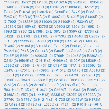
Y143R (3)
R572Y (3)
G143E (3)
G1321A (3)
V842I (3)
H295R (3)
G140S (3)
T60A (3)
P23H (3)
F11N (2)
S1009A (2)
H275Y (2)
T733I (2)
F1074L (2)
I1307K (2)
G250E (2)
S77Y (2)
E28A (2)
E28C (2)
E28D (2)
T66A (2)
S1400C (2)
S1400E (2)
S1400D (2)
D1790G (2)
L833F (2)
S1400G (2)
S1400F (2)
R334W (2)
L8585R (2)
I105V (2)
N375S (2)
V560G (2)
T20S (2)
T69D (2)
T69S (2)
Y93C (2)
E138R (2)
E138Q (2)
F359V (2)
R776H (2)
Q422H (2)
D110H (2)
D110E (2)
R753Q (2)
R404C (2)
C283Y (2)
L31F (2)
S252W (2)
L460D (2)
L33I (2)
R140W (2)
R140L (2)
R140Q (2)
V106I (2)
V106M (2)
E709K (2)
P50I (2)
V697L (2)
P535H (2)
P51S (2)
G1314A (2)
S492R (2)
G308A (2)
G71R (2)
T215F (2)
E56K (2)
A2063G (2)
D769H (2)
L248V (2)
E280A (2)
Q21D (2)
E504K (2)
Q141K (2)
R496H (2)
S100P (2)
L536R (2)
L536Q (2)
L536P (2)
A143T (2)
C19P (2)
T97A (2)
G3556C (2)
Q24W (2)
K751Q (2)
T4396G (2)
V151L (2)
G170R (2)
A581G (2)
L536H (2)
G12R (2)
G193E (2)
F876L (2)
R479H (2)
Q28D (2)
G190E (2)
R347H (2)
K601E (2)
G16R (2)
R831C (2)
G5271C (2)
V75I (2)
G681A (2)
A270S (2)
L63P (2)
L869R (2)
P236L (2)
R831H (2)
T13D (2)
H1047L (2)
C3670T (2)
V34L (2)
E255V (2)
G469A (2)
V57I (2)
L144F (2)
M233I (2)
C825T (2)
C8092A (2)
G776C (2)
G776V (2)
F121Y (2)
R172S (2)
R172W (2)
R172M
(2)
Q192R (2)
R172G (2)
E380Q (2)
Y121F (2)
K101P (2)
R61C