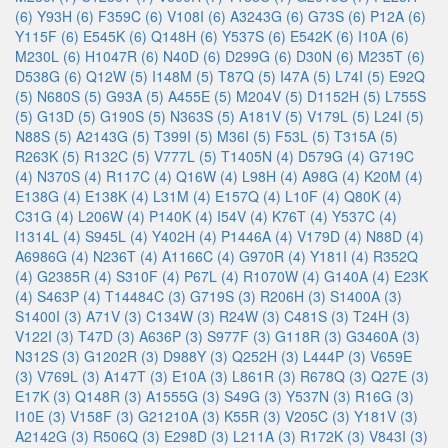
(6)
Y93H (6)
F359C (6)
V108I (6)
A3243G (6)
G73S (6)
P12A (6)
Y115F (6)
E545K (6)
Q148H (6)
Y537S (6)
E542K (6)
I10A (6)
M230L (6)
H1047R (6)
N40D (6)
D299G (6)
D30N (6)
M235T (6)
D538G (6)
Q12W (5)
I148M (5)
T87Q (5)
I47A (5)
L74I (5)
E92Q
(5)
N680S (5)
G93A (5)
A455E (5)
M204V (5)
D1152H (5)
L755S
(5)
G13D (5)
G190S (5)
N363S (5)
A181V (5)
V179L (5)
L24I (5)
N88S (5)
A2143G (5)
T399I (5)
M36I (5)
F53L (5)
T315A (5)
R263K (5)
R132C (5)
V777L (5)
T1405N (4)
D579G (4)
G719C
(4)
N370S (4)
R117C (4)
Q16W (4)
L98H (4)
A98G (4)
K20M (4)
E138G (4)
E138K (4)
L31M (4)
E157Q (4)
L10F (4)
Q80K (4)
C31G (4)
L206W (4)
P140K (4)
I54V (4)
K76T (4)
Y537C (4)
I1314L (4)
S945L (4)
Y402H (4)
P1446A (4)
V179D (4)
N88D (4)
A6986G (4)
N236T (4)
A1166C (4)
G970R (4)
Y181I (4)
R352Q
(4)
G2385R (4)
S310F (4)
P67L (4)
R1070W (4)
G140A (4)
E23K
(4)
S463P (4)
T14484C (3)
G719S (3)
R206H (3)
S1400A (3)
S1400I (3)
A71V (3)
C134W (3)
R24W (3)
C481S (3)
T24H (3)
V122I (3)
T47D (3)
A636P (3)
S977F (3)
G118R (3)
G3460A (3)
N312S (3)
G1202R (3)
D988Y (3)
Q252H (3)
L444P (3)
V659E
(3)
V769L (3)
A147T (3)
E10A (3)
L861R (3)
R678Q (3)
Q27E (3)
E17K (3)
Q148R (3)
A1555G (3)
S49G (3)
Y537N (3)
R16G (3)
I10E (3)
V158F (3)
G21210A (3)
K55R (3)
V205C (3)
Y181V (3)
A2142G (3)
R506Q (3)
E298D (3)
L211A (3)
R172K (3)
V843I (3)