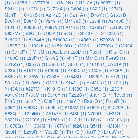
(1)
N1325S (1)
V773M (1)
Q812R (1)
G212A (1)
A997T (1)
S241T (1)
E167K (1)
G1764A (1)
G80A (1)
E62D (1)
E274Q (1)
M34T (1)
G401S (1)
A2142C (1)
G211A (1)
D76Y (1)
G1631D (1)
D76N (1)
E384G (1)
V249I (1)
M1106C (1)
L234I (1)
A2143C (1)
L101I (1)
K806E (1)
A687V (1)
A119S (1)
P1028S (1)
A313G (1)
D824V (1)
S9C (1)
C182A (1)
S9G (1)
S153F (1)
S1900D (1)
S1900C (1)
R1644H (1)
S1900A (1)
T1456G (1)
R702W (1)
T1565C (1)
E1021K (1)
K15210D (1)
G82S (1)
G779C (1)
G840A
(1)
G779F (1)
V18M (1)
A27L (1)
L28M (1)
T351I (1)
K121Q (1)
H180Q (1)
L28P (1)
G779S (1)
M11T (1)
M11Q (1)
P549S (1)
N215S (1)
R352W (1)
G60D (1)
G84E (1)
E161K (1)
G951A (1)
C23S (1)
E184K (1)
V1206L (1)
Y842C (1)
L432V (1)
V736A (1)
E89Q (1)
R135W (1)
Y253F (1)
G843D (1)
D820Y (1)
F77L (1)
S311C (1)
D10W (1)
G86R (1)
Y143H (1)
Y143C (1)
R112H (1)
Y143A (1)
A227G (1)
K101Q (1)
R463C (1)
G85E (1)
L236P (1)
A310V (1)
T798M (1)
S310Y (1)
R222C (1)
A4917G (1)
T798I (1)
E44D (1)
L302P (1)
Q30R (1)
L786V (1)
R287Q (1)
P286R (1)
D36Y (1)
R263Q (1)
T599I (1)
K103M (1)
S680N (1)
K1270A (1)
R88Q (1)
T224M (1)
A5147S (1)
P46L (1)
N700D (1)
E21G (1)
Y822D (1)
Q260A (1)
Y188H (1)
R131H (1)
T81C (1)
C316N (1)
R1070Q (1)
T1304M (1)
I167V (1)
I82A (1)
Q54H (1)
D13H (1)
Q30H (1)
L239R (1)
Y823D (1)
T117S (1)
I84T (1)
L106V (1)