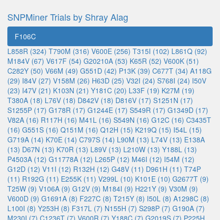
SNPMiner Trials by Shray Alag
F106C
L858R (324)
T790M (316)
V600E (256)
T315I (102)
L861Q (92)
M184V (67)
V617F (54)
G20210A (53)
K65R (52)
V600K (51)
C282Y (50)
V66M (49)
G551D (42)
P13K (39)
C677T (34)
A118G
(29)
I84V (27)
V158M (26)
H63D (25)
V32I (24)
S768I (24)
I50V
(23)
I47V (21)
K103N (21)
Y181C (20)
L33F (19)
K27M (19)
T380A (18)
L76V (18)
D842V (18)
D816V (17)
S1251N (17)
S1255P (17)
G178R (17)
G1244E (17)
S549R (17)
G1349D (17)
V82A (16)
R117H (16)
M41L (16)
S549N (16)
G12C (16)
C3435T
(16)
G551S (16)
Q151M (16)
Q12H (15)
K219Q (15)
I54L (15)
G719A (14)
K70E (14)
C797S (14)
L90M (13)
L74V (13)
E138A
(13)
D67N (13)
K70R (13)
L89V (13)
L210W (13)
Y188L (13)
P4503A (12)
G11778A (12)
L265P (12)
M46I (12)
I54M (12)
G12D (12)
V11I (12)
R132H (12)
G48V (11)
D961H (11)
T74P
(11)
R192G (11)
E255K (11)
V299L (10)
K101E (10)
G2677T (9)
T25W (9)
V106A (9)
G12V (9)
M184I (9)
H221Y (9)
V30M (9)
V600D (9)
G1691A (8)
F227C (8)
T215Y (8)
I50L (8)
A1298C (8)
L100I (8)
Y253H (8)
F317L (7)
N155H (7)
S298P (7)
G190A (7)
M230I (7)
C1236T (7)
V600R (7)
Y188C (7)
G2019S (7)
P225H