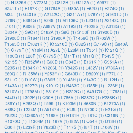
(1)
N1325S (1)
V773M (1)
Q812R (1)
G212A (1)
A997T (1)
S241T (1)
E167K (1)
G1764A (1)
G80A (1)
E62D (1)
E274Q (1)
M34T (1)
G401S (1)
A2142C (1)
G211A (1)
D76Y (1)
G1631D (1)
D76N (1)
E384G (1)
V249I (1)
M1106C (1)
L234I (1)
A2143C (1)
L101I (1)
K806E (1)
A687V (1)
A119S (1)
P1028S (1)
A313G (1)
D824V (1)
S9C (1)
C182A (1)
S9G (1)
S153F (1)
S1900D (1)
S1900C (1)
R1644H (1)
S1900A (1)
T1456G (1)
R702W (1)
T1565C (1)
E1021K (1)
K15210D (1)
G82S (1)
G779C (1)
G840A
(1)
G779F (1)
V18M (1)
A27L (1)
L28M (1)
T351I (1)
K121Q (1)
H180Q (1)
L28P (1)
G779S (1)
M11T (1)
M11Q (1)
P549S (1)
N215S (1)
R352W (1)
G60D (1)
G84E (1)
E161K (1)
G951A (1)
C23S (1)
E184K (1)
V1206L (1)
Y842C (1)
L432V (1)
V736A (1)
E89Q (1)
R135W (1)
Y253F (1)
G843D (1)
D820Y (1)
F77L (1)
S311C (1)
D10W (1)
G86R (1)
Y143H (1)
Y143C (1)
R112H (1)
Y143A (1)
A227G (1)
K101Q (1)
R463C (1)
G85E (1)
L236P (1)
A310V (1)
T798M (1)
S310Y (1)
R222C (1)
A4917G (1)
T798I (1)
E44D (1)
L302P (1)
Q30R (1)
L786V (1)
R287Q (1)
P286R (1)
D36Y (1)
R263Q (1)
T599I (1)
K103M (1)
S680N (1)
K1270A (1)
R88Q (1)
T224M (1)
A5147S (1)
P46L (1)
N700D (1)
E21G (1)
Y822D (1)
Q260A (1)
Y188H (1)
R131H (1)
T81C (1)
C316N (1)
R1070Q (1)
T1304M (1)
I167V (1)
I82A (1)
Q54H (1)
D13H (1)
Q30H (1)
L239R (1)
Y823D (1)
T117S (1)
I84T (1)
L106V (1)