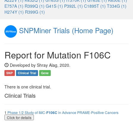
A222V (1)
K432Q (1)
G163S (1)
I1370K (1)
G163E (1)
K650E (1)
E757A (1)
R399Q (1)
G41S (1)
P392L (1)
C1895T (1)
T334G (1)
H274Y (1)
R399G (1)
SNPMiner Trials (Home Page)
Report for Mutation F106C
Developed by Shray Alag, 2020.
SNP
Clinical Trial
Gene
There is one clinical trial.
Clinical Trials
1
Phase 1/2 Study of IMC-
F106C
in Advance PRAME-Positive Cancers
Click for details