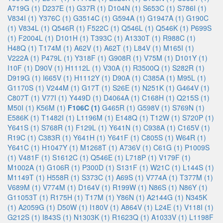
A719G (1)
D237E (1)
G37R (1)
D104N (1)
S653C (1)
S786I (1)
V834I (1)
Y376C (1)
G3514C (1)
G594A (1)
G1947A (1)
G190C
(1)
V834L (1)
Q546R (1)
F522C (1)
Q546L (1)
Q546K (1)
P699S
(1)
F2004L (1)
D101H (1)
T393C (1)
A1330T (1)
R988C (1)
H48Q (1)
T174M (1)
A62V (1)
A62T (1)
L84V (1)
M165I (1)
V222A (1)
P479L (1)
Y318F (1)
G908R (1)
V75M (1)
D101Y (1)
I10F (1)
D90V (1)
H1112L (1)
V30A (1)
R3500Q (1)
S282R (1)
D919G (1)
I665V (1)
H1112Y (1)
D90A (1)
C385A (1)
M95L (1)
G1170S (1)
V244M (1)
G17T (1)
S26E (1)
N251K (1)
G464V (1)
C807T (1)
V77I (1)
Y449D (1)
D4064A (1)
C168H (1)
Q215S (1)
M50I (1)
K56M (1)
F106C (1)
G465R (1)
G598V (1)
S769N (1)
E586K (1)
T1482I (1)
L1196M (1)
E148Q (1)
T12W (1)
S720P (1)
Y641S (1)
S768R (1)
F129L (1)
Y641N (1)
C938A (1)
C165V (1)
R19C (1)
C383R (1)
Y641H (1)
Y641F (1)
C805S (1)
W64R (1)
Y641C (1)
H1047Y (1)
M1268T (1)
A736V (1)
C61G (1)
P1009S
(1)
V481F (1)
S1612C (1)
Q546E (1)
L718P (1)
V179F (1)
M1002A (1)
G106R (1)
P300D (1)
S131F (1)
W21C (1)
L144S (1)
M1149T (1)
H558R (1)
S373C (1)
A69S (1)
V774A (1)
T377M (1)
V689M (1)
V774M (1)
D164V (1)
R199W (1)
N86S (1)
N86Y (1)
G11053T (1)
R175H (1)
T17M (1)
Y86N (1)
A2144G (1)
N345K
(1)
A2059G (1)
D50W (1)
I180V (1)
A864V (1)
L24E (1)
V118I (1)
G212S (1)
I843S (1)
N1303K (1)
R1623Q (1)
A1033V (1)
L1198F