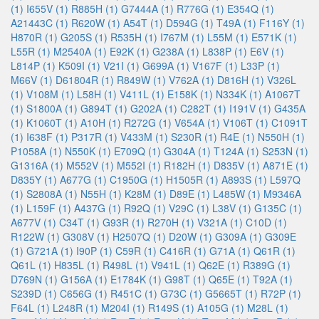
(1)
I655V (1)
R885H (1)
G7444A (1)
R776G (1)
E354Q (1)
A21443C (1)
R620W (1)
A54T (1)
D594G (1)
T49A (1)
F116Y (1)
H870R (1)
G205S (1)
R535H (1)
I767M (1)
L55M (1)
E571K (1)
L55R (1)
M2540A (1)
E92K (1)
G238A (1)
L838P (1)
E6V (1)
L814P (1)
K509I (1)
V21I (1)
G699A (1)
V167F (1)
L33P (1)
M66V (1)
D61804R (1)
R849W (1)
V762A (1)
D816H (1)
V326L
(1)
V108M (1)
L58H (1)
V411L (1)
E158K (1)
N334K (1)
A1067T
(1)
S1800A (1)
G894T (1)
G202A (1)
C282T (1)
I191V (1)
G435A
(1)
K1060T (1)
A10H (1)
R272G (1)
V654A (1)
V106T (1)
C1091T
(1)
I638F (1)
P317R (1)
V433M (1)
S230R (1)
R4E (1)
N550H (1)
P1058A (1)
N550K (1)
E709Q (1)
G304A (1)
T124A (1)
S253N (1)
G1316A (1)
M552V (1)
M552I (1)
R182H (1)
D835V (1)
A871E (1)
D835Y (1)
A677G (1)
C1950G (1)
H1505R (1)
A893S (1)
L597Q
(1)
S2808A (1)
N55H (1)
K28M (1)
D89E (1)
L485W (1)
M9346A
(1)
L159F (1)
A437G (1)
R92Q (1)
V29C (1)
L38V (1)
G135C (1)
A677V (1)
C34T (1)
G93R (1)
R270H (1)
V321A (1)
C10D (1)
R122W (1)
G308V (1)
H2507Q (1)
D20W (1)
G309A (1)
G309E
(1)
G721A (1)
I90P (1)
C59R (1)
C416R (1)
G71A (1)
Q61R (1)
Q61L (1)
H835L (1)
R498L (1)
V941L (1)
Q62E (1)
R389G (1)
D769N (1)
G156A (1)
E1784K (1)
G98T (1)
Q65E (1)
T92A (1)
S239D (1)
C656G (1)
R451C (1)
G73C (1)
G5665T (1)
R72P (1)
F64L (1)
L248R (1)
M204I (1)
R149S (1)
A105G (1)
M28L (1)