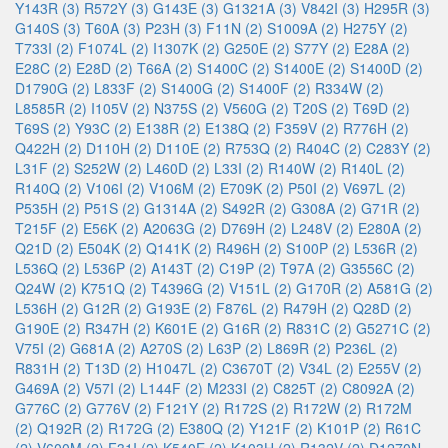
Y143R (3)
R572Y (3)
G143E (3)
G1321A (3)
V842I (3)
H295R (3)
G140S (3)
T60A (3)
P23H (3)
F11N (2)
S1009A (2)
H275Y (2)
T733I (2)
F1074L (2)
I1307K (2)
G250E (2)
S77Y (2)
E28A (2)
E28C (2)
E28D (2)
T66A (2)
S1400C (2)
S1400E (2)
S1400D (2)
D1790G (2)
L833F (2)
S1400G (2)
S1400F (2)
R334W (2)
L8585R (2)
I105V (2)
N375S (2)
V560G (2)
T20S (2)
T69D (2)
T69S (2)
Y93C (2)
E138R (2)
E138Q (2)
F359V (2)
R776H (2)
Q422H (2)
D110H (2)
D110E (2)
R753Q (2)
R404C (2)
C283Y (2)
L31F (2)
S252W (2)
L460D (2)
L33I (2)
R140W (2)
R140L (2)
R140Q (2)
V106I (2)
V106M (2)
E709K (2)
P50I (2)
V697L (2)
P535H (2)
P51S (2)
G1314A (2)
S492R (2)
G308A (2)
G71R (2)
T215F (2)
E56K (2)
A2063G (2)
D769H (2)
L248V (2)
E280A (2)
Q21D (2)
E504K (2)
Q141K (2)
R496H (2)
S100P (2)
L536R (2)
L536Q (2)
L536P (2)
A143T (2)
C19P (2)
T97A (2)
G3556C (2)
Q24W (2)
K751Q (2)
T4396G (2)
V151L (2)
G170R (2)
A581G (2)
L536H (2)
G12R (2)
G193E (2)
F876L (2)
R479H (2)
Q28D (2)
G190E (2)
R347H (2)
K601E (2)
G16R (2)
R831C (2)
G5271C (2)
V75I (2)
G681A (2)
A270S (2)
L63P (2)
L869R (2)
P236L (2)
R831H (2)
T13D (2)
H1047L (2)
C3670T (2)
V34L (2)
E255V (2)
G469A (2)
V57I (2)
L144F (2)
M233I (2)
C825T (2)
C8092A (2)
G776C (2)
G776V (2)
F121Y (2)
R172S (2)
R172W (2)
R172M
(2)
Q192R (2)
R172G (2)
E380Q (2)
Y121F (2)
K101P (2)
R61C