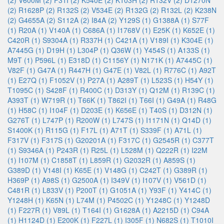
(2)
V600M (2)
F31I (2)
K540E (2)
K103H (2)
R132V (2)
D1270N
(2)
R1628P (2)
R132S (2)
V534E (2)
R132G (2)
R132L (2)
K238N
(2)
G4655A (2)
S112A (2)
I84A (2)
Y129S (1)
G1388A (1)
S77F
(1)
R20A (1)
V140A (1)
C686A (1)
I1768V (1)
E25K (1)
K652E (1)
C420R (1)
S9304A (1)
R337H (1)
C421A (1)
V189I (1)
K304E (1)
A7445G (1)
D19H (1)
L304P (1)
Q36W (1)
Y454S (1)
A133S (1)
M9T (1)
P596L (1)
E318D (1)
C1156Y (1)
N171K (1)
A7445C (1)
V82F (1)
G47A (1)
R447H (1)
G47E (1)
V82L (1)
R776C (1)
A92T
(1)
E27Q (1)
F1052V (1)
P27A (1)
A289T (1)
L523S (1)
H54Y (1)
T1095C (1)
S428F (1)
R400C (1)
D313Y (1)
Q12M (1)
R139C (1)
A393T (1)
W719R (1)
T66K (1)
T862I (1)
T66I (1)
G49A (1)
R48G
(1)
H58C (1)
I104F (1)
D203E (1)
K656E (1)
T40S (1)
D312N (1)
G276T (1)
L747P (1)
R200W (1)
L747S (1)
I1171N (1)
Q14D (1)
S1400K (1)
R115G (1)
F17L (1)
A71T (1)
S339F (1)
A71L (1)
F317V (1)
F317S (1)
G20201A (1)
F317C (1)
G2545R (1)
C377T
(1)
S9346A (1)
P243R (1)
R25L (1)
L528M (1)
Q222R (1)
I22M
(1)
I107M (1)
C1858T (1)
L859R (1)
G2032R (1)
A859S (1)
G389D (1)
V148I (1)
K65E (1)
V148G (1)
C242T (1)
G389R (1)
H369P (1)
A98S (1)
G2500A (1)
I349V (1)
I107V (1)
V561D (1)
C481R (1)
L833V (1)
P200T (1)
G1051A (1)
Y93F (1)
Y414C (1)
Y1248H (1)
K65N (1)
L74M (1)
P4502C (1)
Y1248C (1)
Y1248D
(1)
F227R (1)
V89L (1)
T164I (1)
G1628A (1)
A2215D (1)
C94A
(1)
H1124D (1)
E200K (1)
F227L (1)
I305F (1)
N682S (1)
T1010I