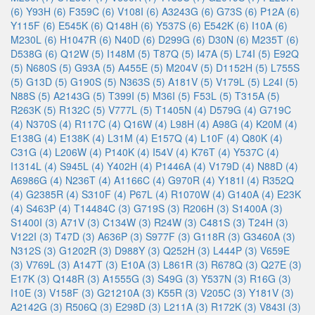
(6)
Y93H (6)
F359C (6)
V108I (6)
A3243G (6)
G73S (6)
P12A (6)
Y115F (6)
E545K (6)
Q148H (6)
Y537S (6)
E542K (6)
I10A (6)
M230L (6)
H1047R (6)
N40D (6)
D299G (6)
D30N (6)
M235T (6)
D538G (6)
Q12W (5)
I148M (5)
T87Q (5)
I47A (5)
L74I (5)
E92Q
(5)
N680S (5)
G93A (5)
A455E (5)
M204V (5)
D1152H (5)
L755S
(5)
G13D (5)
G190S (5)
N363S (5)
A181V (5)
V179L (5)
L24I (5)
N88S (5)
A2143G (5)
T399I (5)
M36I (5)
F53L (5)
T315A (5)
R263K (5)
R132C (5)
V777L (5)
T1405N (4)
D579G (4)
G719C
(4)
N370S (4)
R117C (4)
Q16W (4)
L98H (4)
A98G (4)
K20M (4)
E138G (4)
E138K (4)
L31M (4)
E157Q (4)
L10F (4)
Q80K (4)
C31G (4)
L206W (4)
P140K (4)
I54V (4)
K76T (4)
Y537C (4)
I1314L (4)
S945L (4)
Y402H (4)
P1446A (4)
V179D (4)
N88D (4)
A6986G (4)
N236T (4)
A1166C (4)
G970R (4)
Y181I (4)
R352Q
(4)
G2385R (4)
S310F (4)
P67L (4)
R1070W (4)
G140A (4)
E23K
(4)
S463P (4)
T14484C (3)
G719S (3)
R206H (3)
S1400A (3)
S1400I (3)
A71V (3)
C134W (3)
R24W (3)
C481S (3)
T24H (3)
V122I (3)
T47D (3)
A636P (3)
S977F (3)
G118R (3)
G3460A (3)
N312S (3)
G1202R (3)
D988Y (3)
Q252H (3)
L444P (3)
V659E
(3)
V769L (3)
A147T (3)
E10A (3)
L861R (3)
R678Q (3)
Q27E (3)
E17K (3)
Q148R (3)
A1555G (3)
S49G (3)
Y537N (3)
R16G (3)
I10E (3)
V158F (3)
G21210A (3)
K55R (3)
V205C (3)
Y181V (3)
A2142G (3)
R506Q (3)
E298D (3)
L211A (3)
R172K (3)
V843I (3)