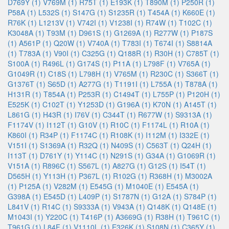
D769Y (1)
V769M (1)
R75T (1)
E193K (1)
T890M (1)
P250R (1)
P58A (1)
L532S (1)
S147G (1)
S1235R (1)
T454A (1)
K660E (1)
R76K (1)
L1213V (1)
V742I (1)
V1238I (1)
R74W (1)
T102C (1)
K3048A (1)
T93M (1)
D961S (1)
G1269A (1)
R277W (1)
P187S
(1)
A561P (1)
Q20W (1)
V740A (1)
T783I (1)
T674I (1)
S8814A
(1)
T783A (1)
V90I (1)
C325G (1)
Q188R (1)
R30H (1)
C785T (1)
S100A (1)
R496L (1)
G174S (1)
P11A (1)
L798F (1)
V765A (1)
G1049R (1)
C18S (1)
L798H (1)
V765M (1)
R230C (1)
S366T (1)
G1376T (1)
S65D (1)
A277G (1)
T1191I (1)
L755A (1)
T878A (1)
H131R (1)
T854A (1)
P253R (1)
C1494T (1)
L755P (1)
P120H (1)
E525K (1)
C102T (1)
Y1253D (1)
G196A (1)
K70N (1)
A145T (1)
L861G (1)
H43R (1)
I76V (1)
C344T (1)
R677W (1)
S9313A (1)
F1174V (1)
I112T (1)
G10V (1)
R10C (1)
F1174L (1)
R10A (1)
K860I (1)
R34P (1)
F1174C (1)
R108K (1)
I112M (1)
I332E (1)
V151I (1)
S1369A (1)
R32Q (1)
N409S (1)
C563T (1)
Q24H (1)
I113T (1)
D761Y (1)
Y114C (1)
N291S (1)
G34A (1)
G1069R (1)
V151A (1)
R896C (1)
S567L (1)
A827G (1)
G12S (1)
I54T (1)
D565H (1)
Y113H (1)
P367L (1)
R102G (1)
R368H (1)
M3002A
(1)
P125A (1)
V282M (1)
E545G (1)
M1040E (1)
E545A (1)
G398A (1)
E545D (1)
L409P (1)
S1787N (1)
G12A (1)
S784P (1)
L841V (1)
R14C (1)
S9333A (1)
V943A (1)
Q148K (1)
Q148E (1)
M1043I (1)
Y220C (1)
T416P (1)
A3669G (1)
R38H (1)
T961C (1)
T961G (1)
L84F (1)
V1110L (1)
E326K (1)
S108N (1)
C365Y (1)