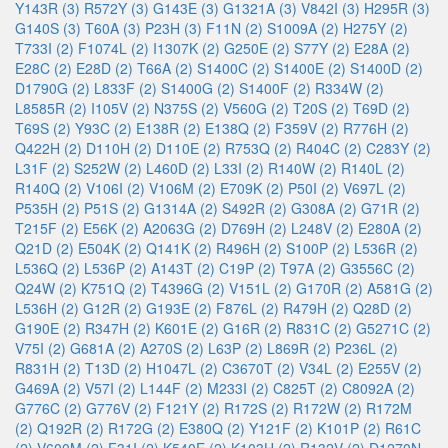
Y143R (3)
R572Y (3)
G143E (3)
G1321A (3)
V842I (3)
H295R (3)
G140S (3)
T60A (3)
P23H (3)
F11N (2)
S1009A (2)
H275Y (2)
T733I (2)
F1074L (2)
I1307K (2)
G250E (2)
S77Y (2)
E28A (2)
E28C (2)
E28D (2)
T66A (2)
S1400C (2)
S1400E (2)
S1400D (2)
D1790G (2)
L833F (2)
S1400G (2)
S1400F (2)
R334W (2)
L8585R (2)
I105V (2)
N375S (2)
V560G (2)
T20S (2)
T69D (2)
T69S (2)
Y93C (2)
E138R (2)
E138Q (2)
F359V (2)
R776H (2)
Q422H (2)
D110H (2)
D110E (2)
R753Q (2)
R404C (2)
C283Y (2)
L31F (2)
S252W (2)
L460D (2)
L33I (2)
R140W (2)
R140L (2)
R140Q (2)
V106I (2)
V106M (2)
E709K (2)
P50I (2)
V697L (2)
P535H (2)
P51S (2)
G1314A (2)
S492R (2)
G308A (2)
G71R (2)
T215F (2)
E56K (2)
A2063G (2)
D769H (2)
L248V (2)
E280A (2)
Q21D (2)
E504K (2)
Q141K (2)
R496H (2)
S100P (2)
L536R (2)
L536Q (2)
L536P (2)
A143T (2)
C19P (2)
T97A (2)
G3556C (2)
Q24W (2)
K751Q (2)
T4396G (2)
V151L (2)
G170R (2)
A581G (2)
L536H (2)
G12R (2)
G193E (2)
F876L (2)
R479H (2)
Q28D (2)
G190E (2)
R347H (2)
K601E (2)
G16R (2)
R831C (2)
G5271C (2)
V75I (2)
G681A (2)
A270S (2)
L63P (2)
L869R (2)
P236L (2)
R831H (2)
T13D (2)
H1047L (2)
C3670T (2)
V34L (2)
E255V (2)
G469A (2)
V57I (2)
L144F (2)
M233I (2)
C825T (2)
C8092A (2)
G776C (2)
G776V (2)
F121Y (2)
R172S (2)
R172W (2)
R172M
(2)
Q192R (2)
R172G (2)
E380Q (2)
Y121F (2)
K101P (2)
R61C