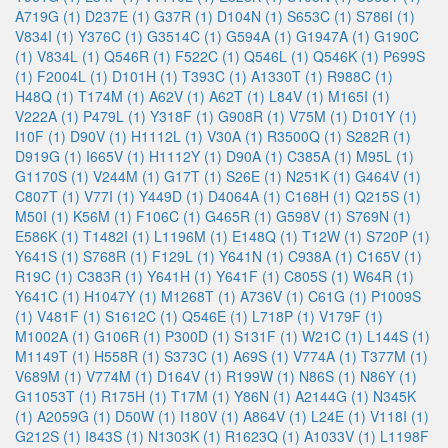
A719G (1)
D237E (1)
G37R (1)
D104N (1)
S653C (1)
S786I (1)
V834I (1)
Y376C (1)
G3514C (1)
G594A (1)
G1947A (1)
G190C
(1)
V834L (1)
Q546R (1)
F522C (1)
Q546L (1)
Q546K (1)
P699S
(1)
F2004L (1)
D101H (1)
T393C (1)
A1330T (1)
R988C (1)
H48Q (1)
T174M (1)
A62V (1)
A62T (1)
L84V (1)
M165I (1)
V222A (1)
P479L (1)
Y318F (1)
G908R (1)
V75M (1)
D101Y (1)
I10F (1)
D90V (1)
H1112L (1)
V30A (1)
R3500Q (1)
S282R (1)
D919G (1)
I665V (1)
H1112Y (1)
D90A (1)
C385A (1)
M95L (1)
G1170S (1)
V244M (1)
G17T (1)
S26E (1)
N251K (1)
G464V (1)
C807T (1)
V77I (1)
Y449D (1)
D4064A (1)
C168H (1)
Q215S (1)
M50I (1)
K56M (1)
F106C (1)
G465R (1)
G598V (1)
S769N (1)
E586K (1)
T1482I (1)
L1196M (1)
E148Q (1)
T12W (1)
S720P (1)
Y641S (1)
S768R (1)
F129L (1)
Y641N (1)
C938A (1)
C165V (1)
R19C (1)
C383R (1)
Y641H (1)
Y641F (1)
C805S (1)
W64R (1)
Y641C (1)
H1047Y (1)
M1268T (1)
A736V (1)
C61G (1)
P1009S
(1)
V481F (1)
S1612C (1)
Q546E (1)
L718P (1)
V179F (1)
M1002A (1)
G106R (1)
P300D (1)
S131F (1)
W21C (1)
L144S (1)
M1149T (1)
H558R (1)
S373C (1)
A69S (1)
V774A (1)
T377M (1)
V689M (1)
V774M (1)
D164V (1)
R199W (1)
N86S (1)
N86Y (1)
G11053T (1)
R175H (1)
T17M (1)
Y86N (1)
A2144G (1)
N345K
(1)
A2059G (1)
D50W (1)
I180V (1)
A864V (1)
L24E (1)
V118I (1)
G212S (1)
I843S (1)
N1303K (1)
R1623Q (1)
A1033V (1)
L1198F