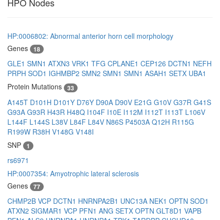
HPO Nodes
HP:0006802: Abnormal anterior horn cell morphology
Genes
18
GLE1
SMN1
ATXN3
VRK1
TFG
CPLANE1
CEP126
DCTN1
NEFH
PRPH
SOD1
IGHMBP2
SMN2
SMN1
SMN1
ASAH1
SETX
UBA1
Protein Mutations
33
A145T
D101H
D101Y
D76Y
D90A
D90V
E21G
G10V
G37R
G41S
G93A
G93R
H43R
H48Q
I104F
I10E
I112M
I112T
I113T
L106V
L144F
L144S
L38V
L84F
L84V
N86S
P4503A
Q12H
R115G
R199W
R38H
V148G
V148I
SNP
1
rs6971
HP:0007354: Amyotrophic lateral sclerosis
Genes
77
CHMP2B
VCP
DCTN1
HNRNPA2B1
UNC13A
NEK1
OPTN
SOD1
ATXN2
SIGMAR1
VCP
PFN1
ANG
SETX
OPTN
GLT8D1
VAPB