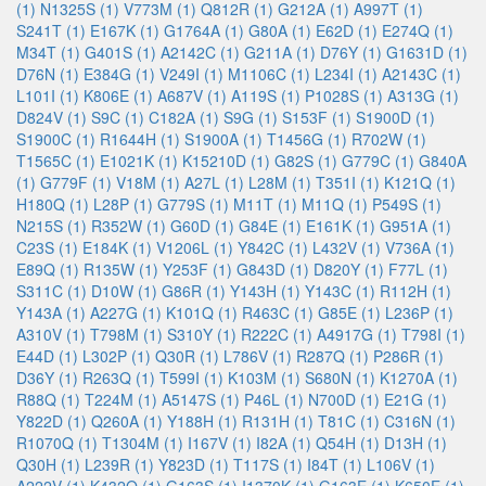
(1)
N1325S (1)
V773M (1)
Q812R (1)
G212A (1)
A997T (1)
S241T (1)
E167K (1)
G1764A (1)
G80A (1)
E62D (1)
E274Q (1)
M34T (1)
G401S (1)
A2142C (1)
G211A (1)
D76Y (1)
G1631D (1)
D76N (1)
E384G (1)
V249I (1)
M1106C (1)
L234I (1)
A2143C (1)
L101I (1)
K806E (1)
A687V (1)
A119S (1)
P1028S (1)
A313G (1)
D824V (1)
S9C (1)
C182A (1)
S9G (1)
S153F (1)
S1900D (1)
S1900C (1)
R1644H (1)
S1900A (1)
T1456G (1)
R702W (1)
T1565C (1)
E1021K (1)
K15210D (1)
G82S (1)
G779C (1)
G840A
(1)
G779F (1)
V18M (1)
A27L (1)
L28M (1)
T351I (1)
K121Q (1)
H180Q (1)
L28P (1)
G779S (1)
M11T (1)
M11Q (1)
P549S (1)
N215S (1)
R352W (1)
G60D (1)
G84E (1)
E161K (1)
G951A (1)
C23S (1)
E184K (1)
V1206L (1)
Y842C (1)
L432V (1)
V736A (1)
E89Q (1)
R135W (1)
Y253F (1)
G843D (1)
D820Y (1)
F77L (1)
S311C (1)
D10W (1)
G86R (1)
Y143H (1)
Y143C (1)
R112H (1)
Y143A (1)
A227G (1)
K101Q (1)
R463C (1)
G85E (1)
L236P (1)
A310V (1)
T798M (1)
S310Y (1)
R222C (1)
A4917G (1)
T798I (1)
E44D (1)
L302P (1)
Q30R (1)
L786V (1)
R287Q (1)
P286R (1)
D36Y (1)
R263Q (1)
T599I (1)
K103M (1)
S680N (1)
K1270A (1)
R88Q (1)
T224M (1)
A5147S (1)
P46L (1)
N700D (1)
E21G (1)
Y822D (1)
Q260A (1)
Y188H (1)
R131H (1)
T81C (1)
C316N (1)
R1070Q (1)
T1304M (1)
I167V (1)
I82A (1)
Q54H (1)
D13H (1)
Q30H (1)
L239R (1)
Y823D (1)
T117S (1)
I84T (1)
L106V (1)