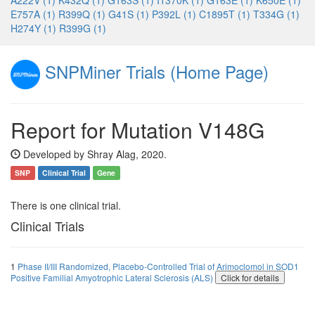
A222V (1)
K432Q (1)
G163S (1)
I1370K (1)
G163E (1)
K650E (1)
E757A (1)
R399Q (1)
G41S (1)
P392L (1)
C1895T (1)
T334G (1)
H274Y (1)
R399G (1)
SNPMiner Trials (Home Page)
Report for Mutation V148G
Developed by Shray Alag, 2020.
SNP
Clinical Trial
Gene
There is one clinical trial.
Clinical Trials
1
Phase II/III Randomized, Placebo-Controlled Trial of Arimoclomol in SOD1
Positive Familial Amyotrophic Lateral Sclerosis (ALS)
Click for details