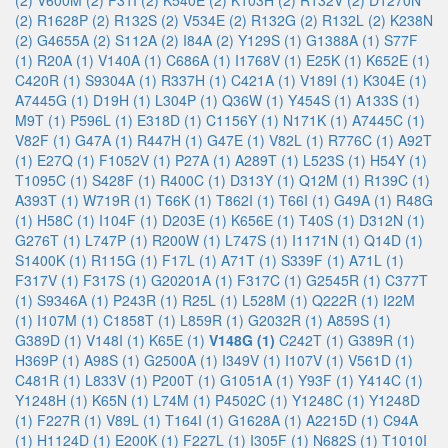
(2)
V600M (2)
F31I (2)
K540E (2)
K103H (2)
R132V (2)
D1270N
(2)
R1628P (2)
R132S (2)
V534E (2)
R132G (2)
R132L (2)
K238N
(2)
G4655A (2)
S112A (2)
I84A (2)
Y129S (1)
G1388A (1)
S77F
(1)
R20A (1)
V140A (1)
C686A (1)
I1768V (1)
E25K (1)
K652E (1)
C420R (1)
S9304A (1)
R337H (1)
C421A (1)
V189I (1)
K304E (1)
A7445G (1)
D19H (1)
L304P (1)
Q36W (1)
Y454S (1)
A133S (1)
M9T (1)
P596L (1)
E318D (1)
C1156Y (1)
N171K (1)
A7445C (1)
V82F (1)
G47A (1)
R447H (1)
G47E (1)
V82L (1)
R776C (1)
A92T
(1)
E27Q (1)
F1052V (1)
P27A (1)
A289T (1)
L523S (1)
H54Y (1)
T1095C (1)
S428F (1)
R400C (1)
D313Y (1)
Q12M (1)
R139C (1)
A393T (1)
W719R (1)
T66K (1)
T862I (1)
T66I (1)
G49A (1)
R48G
(1)
H58C (1)
I104F (1)
D203E (1)
K656E (1)
T40S (1)
D312N (1)
G276T (1)
L747P (1)
R200W (1)
L747S (1)
I1171N (1)
Q14D (1)
S1400K (1)
R115G (1)
F17L (1)
A71T (1)
S339F (1)
A71L (1)
F317V (1)
F317S (1)
G20201A (1)
F317C (1)
G2545R (1)
C377T
(1)
S9346A (1)
P243R (1)
R25L (1)
L528M (1)
Q222R (1)
I22M
(1)
I107M (1)
C1858T (1)
L859R (1)
G2032R (1)
A859S (1)
G389D (1)
V148I (1)
K65E (1)
V148G (1)
C242T (1)
G389R (1)
H369P (1)
A98S (1)
G2500A (1)
I349V (1)
I107V (1)
V561D (1)
C481R (1)
L833V (1)
P200T (1)
G1051A (1)
Y93F (1)
Y414C (1)
Y1248H (1)
K65N (1)
L74M (1)
P4502C (1)
Y1248C (1)
Y1248D
(1)
F227R (1)
V89L (1)
T164I (1)
G1628A (1)
A2215D (1)
C94A
(1)
H1124D (1)
E200K (1)
F227L (1)
I305F (1)
N682S (1)
T1010I