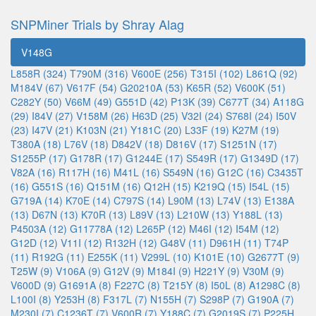
SNPMiner Trials by Shray Alag
V148G
L858R (324)
T790M (316)
V600E (256)
T315I (102)
L861Q (92)
M184V (67)
V617F (54)
G20210A (53)
K65R (52)
V600K (51)
C282Y (50)
V66M (49)
G551D (42)
P13K (39)
C677T (34)
A118G
(29)
I84V (27)
V158M (26)
H63D (25)
V32I (24)
S768I (24)
I50V
(23)
I47V (21)
K103N (21)
Y181C (20)
L33F (19)
K27M (19)
T380A (18)
L76V (18)
D842V (18)
D816V (17)
S1251N (17)
S1255P (17)
G178R (17)
G1244E (17)
S549R (17)
G1349D (17)
V82A (16)
R117H (16)
M41L (16)
S549N (16)
G12C (16)
C3435T
(16)
G551S (16)
Q151M (16)
Q12H (15)
K219Q (15)
I54L (15)
G719A (14)
K70E (14)
C797S (14)
L90M (13)
L74V (13)
E138A
(13)
D67N (13)
K70R (13)
L89V (13)
L210W (13)
Y188L (13)
P4503A (12)
G11778A (12)
L265P (12)
M46I (12)
I54M (12)
G12D (12)
V11I (12)
R132H (12)
G48V (11)
D961H (11)
T74P
(11)
R192G (11)
E255K (11)
V299L (10)
K101E (10)
G2677T (9)
T25W (9)
V106A (9)
G12V (9)
M184I (9)
H221Y (9)
V30M (9)
V600D (9)
G1691A (8)
F227C (8)
T215Y (8)
I50L (8)
A1298C (8)
L100I (8)
Y253H (8)
F317L (7)
N155H (7)
S298P (7)
G190A (7)
M230I (7)
C1236T (7)
V600R (7)
Y188C (7)
G2019S (7)
P225H