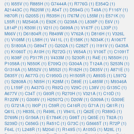
(1)
I655V (1)
R885H (1)
G7444A (1)
R776G (1)
E354Q (1)
A21443C (1)
R620W (1)
A54T (1)
D594G (1)
T49A (1)
F116Y (1)
H870R (1)
G205S (1)
R535H (1)
I767M (1)
L55M (1)
E571K (1)
L55R (1)
M2540A (1)
E92K (1)
G238A (1)
L838P (1)
E6V (1)
L814P (1)
K509I (1)
V21I (1)
G699A (1)
V167F (1)
L33P (1)
M66V (1)
D61804R (1)
R849W (1)
V762A (1)
D816H (1)
V326L
(1)
V108M (1)
L58H (1)
V411L (1)
E158K (1)
N334K (1)
A1067T
(1)
S1800A (1)
G894T (1)
G202A (1)
C282T (1)
I191V (1)
G435A
(1)
K1060T (1)
A10H (1)
R272G (1)
V654A (1)
V106T (1)
C1091T
(1)
I638F (1)
P317R (1)
V433M (1)
S230R (1)
R4E (1)
N550H (1)
P1058A (1)
N550K (1)
E709Q (1)
G304A (1)
T124A (1)
S253N (1)
G1316A (1)
M552V (1)
M552I (1)
R182H (1)
D835V (1)
A871E (1)
D835Y (1)
A677G (1)
C1950G (1)
H1505R (1)
A893S (1)
L597Q
(1)
S2808A (1)
N55H (1)
K28M (1)
D89E (1)
L485W (1)
M9346A
(1)
L159F (1)
A437G (1)
R92Q (1)
V29C (1)
L38V (1)
G135C (1)
A677V (1)
C34T (1)
G93R (1)
R270H (1)
V321A (1)
C10D (1)
R122W (1)
G308V (1)
H2507Q (1)
D20W (1)
G309A (1)
G309E
(1)
G721A (1)
I90P (1)
C59R (1)
C416R (1)
G71A (1)
Q61R (1)
Q61L (1)
H835L (1)
R498L (1)
V941L (1)
Q62E (1)
R389G (1)
D769N (1)
G156A (1)
E1784K (1)
G98T (1)
Q65E (1)
T92A (1)
S239D (1)
C656G (1)
R451C (1)
G73C (1)
G5665T (1)
R72P (1)
F64L (1)
L248R (1)
M204I (1)
R149S (1)
A105G (1)
M28L (1)