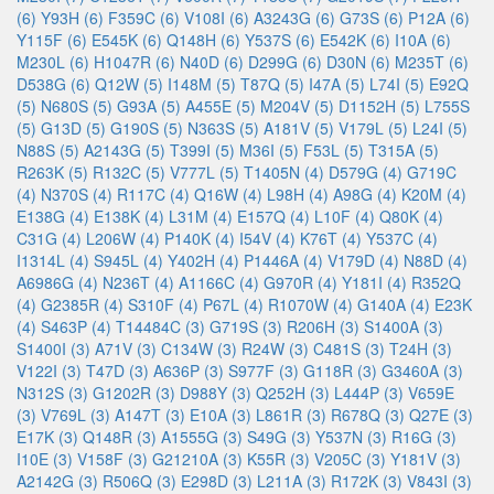
(6)
Y93H (6)
F359C (6)
V108I (6)
A3243G (6)
G73S (6)
P12A (6)
Y115F (6)
E545K (6)
Q148H (6)
Y537S (6)
E542K (6)
I10A (6)
M230L (6)
H1047R (6)
N40D (6)
D299G (6)
D30N (6)
M235T (6)
D538G (6)
Q12W (5)
I148M (5)
T87Q (5)
I47A (5)
L74I (5)
E92Q
(5)
N680S (5)
G93A (5)
A455E (5)
M204V (5)
D1152H (5)
L755S
(5)
G13D (5)
G190S (5)
N363S (5)
A181V (5)
V179L (5)
L24I (5)
N88S (5)
A2143G (5)
T399I (5)
M36I (5)
F53L (5)
T315A (5)
R263K (5)
R132C (5)
V777L (5)
T1405N (4)
D579G (4)
G719C
(4)
N370S (4)
R117C (4)
Q16W (4)
L98H (4)
A98G (4)
K20M (4)
E138G (4)
E138K (4)
L31M (4)
E157Q (4)
L10F (4)
Q80K (4)
C31G (4)
L206W (4)
P140K (4)
I54V (4)
K76T (4)
Y537C (4)
I1314L (4)
S945L (4)
Y402H (4)
P1446A (4)
V179D (4)
N88D (4)
A6986G (4)
N236T (4)
A1166C (4)
G970R (4)
Y181I (4)
R352Q
(4)
G2385R (4)
S310F (4)
P67L (4)
R1070W (4)
G140A (4)
E23K
(4)
S463P (4)
T14484C (3)
G719S (3)
R206H (3)
S1400A (3)
S1400I (3)
A71V (3)
C134W (3)
R24W (3)
C481S (3)
T24H (3)
V122I (3)
T47D (3)
A636P (3)
S977F (3)
G118R (3)
G3460A (3)
N312S (3)
G1202R (3)
D988Y (3)
Q252H (3)
L444P (3)
V659E
(3)
V769L (3)
A147T (3)
E10A (3)
L861R (3)
R678Q (3)
Q27E (3)
E17K (3)
Q148R (3)
A1555G (3)
S49G (3)
Y537N (3)
R16G (3)
I10E (3)
V158F (3)
G21210A (3)
K55R (3)
V205C (3)
Y181V (3)
A2142G (3)
R506Q (3)
E298D (3)
L211A (3)
R172K (3)
V843I (3)