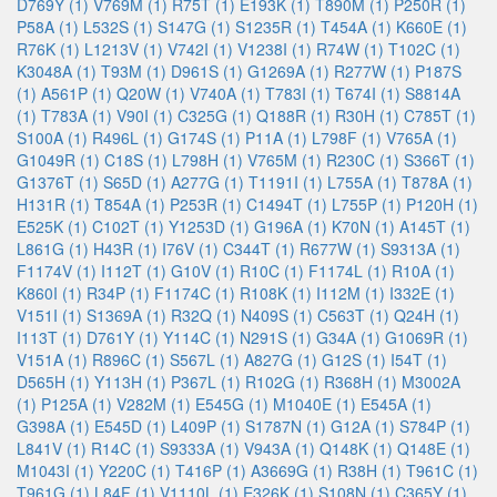
D769Y (1)
V769M (1)
R75T (1)
E193K (1)
T890M (1)
P250R (1)
P58A (1)
L532S (1)
S147G (1)
S1235R (1)
T454A (1)
K660E (1)
R76K (1)
L1213V (1)
V742I (1)
V1238I (1)
R74W (1)
T102C (1)
K3048A (1)
T93M (1)
D961S (1)
G1269A (1)
R277W (1)
P187S
(1)
A561P (1)
Q20W (1)
V740A (1)
T783I (1)
T674I (1)
S8814A
(1)
T783A (1)
V90I (1)
C325G (1)
Q188R (1)
R30H (1)
C785T (1)
S100A (1)
R496L (1)
G174S (1)
P11A (1)
L798F (1)
V765A (1)
G1049R (1)
C18S (1)
L798H (1)
V765M (1)
R230C (1)
S366T (1)
G1376T (1)
S65D (1)
A277G (1)
T1191I (1)
L755A (1)
T878A (1)
H131R (1)
T854A (1)
P253R (1)
C1494T (1)
L755P (1)
P120H (1)
E525K (1)
C102T (1)
Y1253D (1)
G196A (1)
K70N (1)
A145T (1)
L861G (1)
H43R (1)
I76V (1)
C344T (1)
R677W (1)
S9313A (1)
F1174V (1)
I112T (1)
G10V (1)
R10C (1)
F1174L (1)
R10A (1)
K860I (1)
R34P (1)
F1174C (1)
R108K (1)
I112M (1)
I332E (1)
V151I (1)
S1369A (1)
R32Q (1)
N409S (1)
C563T (1)
Q24H (1)
I113T (1)
D761Y (1)
Y114C (1)
N291S (1)
G34A (1)
G1069R (1)
V151A (1)
R896C (1)
S567L (1)
A827G (1)
G12S (1)
I54T (1)
D565H (1)
Y113H (1)
P367L (1)
R102G (1)
R368H (1)
M3002A
(1)
P125A (1)
V282M (1)
E545G (1)
M1040E (1)
E545A (1)
G398A (1)
E545D (1)
L409P (1)
S1787N (1)
G12A (1)
S784P (1)
L841V (1)
R14C (1)
S9333A (1)
V943A (1)
Q148K (1)
Q148E (1)
M1043I (1)
Y220C (1)
T416P (1)
A3669G (1)
R38H (1)
T961C (1)
T961G (1)
L84F (1)
V1110L (1)
E326K (1)
S108N (1)
C365Y (1)