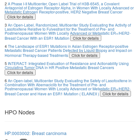
2
A Phase I-II Multicenter, Open Label Trial of H3B-6545, a Covalent
Antagonist of Estrogen Receptor Alpha, in Women With Locally Advanced or
Metastatic Estrogen Receptor-positive, HER2 Negative Breast Cancer
Click for details
3
An Open-Label, Randomized, Multicenter Study Evaluating the Activity of
Lasofoxifene Relative to Fulvestrant for the Treatment of Pre- and
Postmenopausal Women With Locally Advanced or Metastatic ER+/HER2-
Breast Cancer With an ESR1 Mutation
Click for details
4
The Landscape of ESR1 Mutations in Asian Estrogen Receptor-positive
Metastatic Breast Cancer Patients Detected by Liquid Biopsy and Impact on
Hormonal Therapy-based Treatments
Click for details
5
INTERACT- Integrated Evaluation of Resistance and Actionability Using
Circulating Tumor DNA in HR Positive Metastatic Breast Cancers
Click for details
6
An Open-label, Multicenter Study Evaluating the Safety of Lasofoxifene in
Combination With Abemaciclib for the Treatment of Pre- and
Postmenopausal Women With Locally Advanced or Metastatic ER+/HER2-
Breast Cancer and Have an ESR1 Mutation ( ELAINEII )
Click for details
HPO Nodes
HP:0003002: Breast carcinoma