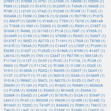
D769Y (1)
V769M (1)
R75T (1)
E193K (1)
T890M (1)
P250R (1)
P58A (1)
L532S (1)
S147G (1)
S1235R (1)
T454A (1)
K660E (1)
R76K (1)
L1213V (1)
V742I (1)
V1238I (1)
R74W (1)
T102C (1)
K3048A (1)
T93M (1)
D961S (1)
G1269A (1)
R277W (1)
P187S
(1)
A561P (1)
Q20W (1)
V740A (1)
T783I (1)
T674I (1)
S8814A
(1)
T783A (1)
V90I (1)
C325G (1)
Q188R (1)
R30H (1)
C785T (1)
S100A (1)
R496L (1)
G174S (1)
P11A (1)
L798F (1)
V765A (1)
G1049R (1)
C18S (1)
L798H (1)
V765M (1)
R230C (1)
S366T (1)
G1376T (1)
S65D (1)
A277G (1)
T1191I (1)
L755A (1)
T878A (1)
H131R (1)
T854A (1)
P253R (1)
C1494T (1)
L755P (1)
P120H (1)
E525K (1)
C102T (1)
Y1253D (1)
G196A (1)
K70N (1)
A145T (1)
L861G (1)
H43R (1)
I76V (1)
C344T (1)
R677W (1)
S9313A (1)
F1174V (1)
I112T (1)
G10V (1)
R10C (1)
F1174L (1)
R10A (1)
K860I (1)
R34P (1)
F1174C (1)
R108K (1)
I112M (1)
I332E (1)
V151I (1)
S1369A (1)
R32Q (1)
N409S (1)
C563T (1)
Q24H (1)
I113T (1)
D761Y (1)
Y114C (1)
N291S (1)
G34A (1)
G1069R (1)
V151A (1)
R896C (1)
S567L (1)
A827G (1)
G12S (1)
I54T (1)
D565H (1)
Y113H (1)
P367L (1)
R102G (1)
R368H (1)
M3002A
(1)
P125A (1)
V282M (1)
E545G (1)
M1040E (1)
E545A (1)
G398A (1)
E545D (1)
L409P (1)
S1787N (1)
G12A (1)
S784P (1)
L841V (1)
R14C (1)
S9333A (1)
V943A (1)
Q148K (1)
Q148E (1)
M1043I (1)
Y220C (1)
T416P (1)
A3669G (1)
R38H (1)
T961C (1)
T961G (1)
L84F (1)
V1110L (1)
E326K (1)
S108N (1)
C365Y (1)