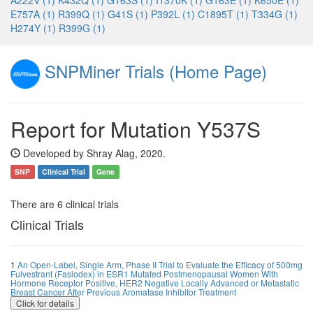
A222V (1)
K432Q (1)
G163S (1)
I1370K (1)
G163E (1)
K650E (1)
E757A (1)
R399Q (1)
G41S (1)
P392L (1)
C1895T (1)
T334G (1)
H274Y (1)
R399G (1)
SNPMiner Trials (Home Page)
Report for Mutation Y537S
Developed by Shray Alag, 2020.
SNP
Clinical Trial
Gene
There are 6 clinical trials
Clinical Trials
1
An Open-Label, Single Arm, Phase II Trial to Evaluate the Efficacy of 500mg
Fulvestrant (Faslodex) in ESR1 Mutated Postmenopausal Women With
Hormone Receptor Positive, HER2 Negative Locally Advanced or Metastatic
Breast Cancer After Previous Aromatase Inhibitor Treatment
Click for details