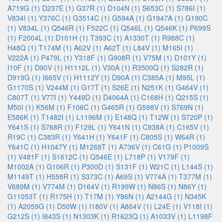
A719G (1)
D237E (1)
G37R (1)
D104N (1)
S653C (1)
S786I (1)
V834I (1)
Y376C (1)
G3514C (1)
G594A (1)
G1947A (1)
G190C
(1)
V834L (1)
Q546R (1)
F522C (1)
Q546L (1)
Q546K (1)
P699S
(1)
F2004L (1)
D101H (1)
T393C (1)
A1330T (1)
R988C (1)
H48Q (1)
T174M (1)
A62V (1)
A62T (1)
L84V (1)
M165I (1)
V222A (1)
P479L (1)
Y318F (1)
G908R (1)
V75M (1)
D101Y (1)
I10F (1)
D90V (1)
H1112L (1)
V30A (1)
R3500Q (1)
S282R (1)
D919G (1)
I665V (1)
H1112Y (1)
D90A (1)
C385A (1)
M95L (1)
G1170S (1)
V244M (1)
G17T (1)
S26E (1)
N251K (1)
G464V (1)
C807T (1)
V77I (1)
Y449D (1)
D4064A (1)
C168H (1)
Q215S (1)
M50I (1)
K56M (1)
F106C (1)
G465R (1)
G598V (1)
S769N (1)
E586K (1)
T1482I (1)
L1196M (1)
E148Q (1)
T12W (1)
S720P (1)
Y641S (1)
S768R (1)
F129L (1)
Y641N (1)
C938A (1)
C165V (1)
R19C (1)
C383R (1)
Y641H (1)
Y641F (1)
C805S (1)
W64R (1)
Y641C (1)
H1047Y (1)
M1268T (1)
A736V (1)
C61G (1)
P1009S
(1)
V481F (1)
S1612C (1)
Q546E (1)
L718P (1)
V179F (1)
M1002A (1)
G106R (1)
P300D (1)
S131F (1)
W21C (1)
L144S (1)
M1149T (1)
H558R (1)
S373C (1)
A69S (1)
V774A (1)
T377M (1)
V689M (1)
V774M (1)
D164V (1)
R199W (1)
N86S (1)
N86Y (1)
G11053T (1)
R175H (1)
T17M (1)
Y86N (1)
A2144G (1)
N345K
(1)
A2059G (1)
D50W (1)
I180V (1)
A864V (1)
L24E (1)
V118I (1)
G212S (1)
I843S (1)
N1303K (1)
R1623Q (1)
A1033V (1)
L1198F