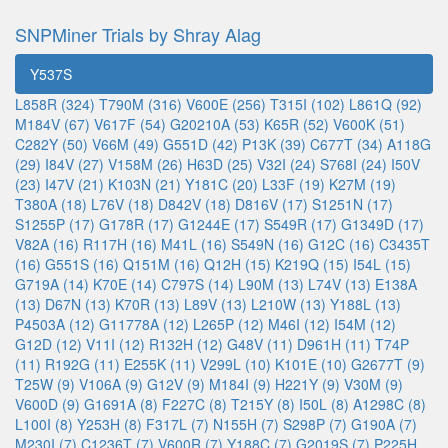
SNPMiner Trials by Shray Alag
Y537S
L858R (324)
T790M (316)
V600E (256)
T315I (102)
L861Q (92)
M184V (67)
V617F (54)
G20210A (53)
K65R (52)
V600K (51)
C282Y (50)
V66M (49)
G551D (42)
P13K (39)
C677T (34)
A118G
(29)
I84V (27)
V158M (26)
H63D (25)
V32I (24)
S768I (24)
I50V
(23)
I47V (21)
K103N (21)
Y181C (20)
L33F (19)
K27M (19)
T380A (18)
L76V (18)
D842V (18)
D816V (17)
S1251N (17)
S1255P (17)
G178R (17)
G1244E (17)
S549R (17)
G1349D (17)
V82A (16)
R117H (16)
M41L (16)
S549N (16)
G12C (16)
C3435T
(16)
G551S (16)
Q151M (16)
Q12H (15)
K219Q (15)
I54L (15)
G719A (14)
K70E (14)
C797S (14)
L90M (13)
L74V (13)
E138A
(13)
D67N (13)
K70R (13)
L89V (13)
L210W (13)
Y188L (13)
P4503A (12)
G11778A (12)
L265P (12)
M46I (12)
I54M (12)
G12D (12)
V11I (12)
R132H (12)
G48V (11)
D961H (11)
T74P
(11)
R192G (11)
E255K (11)
V299L (10)
K101E (10)
G2677T (9)
T25W (9)
V106A (9)
G12V (9)
M184I (9)
H221Y (9)
V30M (9)
V600D (9)
G1691A (8)
F227C (8)
T215Y (8)
I50L (8)
A1298C (8)
L100I (8)
Y253H (8)
F317L (7)
N155H (7)
S298P (7)
G190A (7)
M230I (7)
C1236T (7)
V600R (7)
Y188C (7)
G2019S (7)
P225H