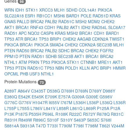
Genes
98
WRN
IDH1
STK11
XRCC3
MLH1
SDHD
COL14A1
PIK3CA
SLC22A18
ESR1
RB1CC1
MSH6
BARD1
POLE
RAD51D
KRAS
GNAS
PALLD
BRCA2
PALB2
RAD51C
MSH2
MDM2
CHEK2
AKT1
BRCA1
RNF43
CDH1
PALB2
AKT1
IDH2
RAD54L
SLC6A17
RAD51
APC
NQO2
CASP8
KRAS
MSH2
BRCA1
CDH1
BARD1
TP53
ATR
BRCA1
TP53
BRIP1
CHEK2
AAGAB
CDKN2A
TWIST1
PIK3CA
BRCA1
PIK3CA
SMAD4
CHEK2
CDKN2A
SEC23B
MLH1
PTEN
RAD50
BRCA2
PALB2
SDHC
BRCA2
CHEK2
FGFR2
PPM1D
PTEN
RAD51
SDHB
SEC23B
AKT1
BRCA1
BRCA2
NTHL1
ATM
PRKN
TP53
PIK3CA
STK11
CTNNB1
MRE11
AKT1
TP53
PTEN
RAD51C
TP53
NBN
POLD1
KLLN
APC
BRIP1
HMMR
OPCML
PHB
USF3
NTHL1
Protein Mutations
73
A289T
A864V
C3435T
D538G
D769H
D769N
D769Y
D988Y
E380Q
E542K
E545K
E709K
E757A
G309A
G309E
G598V
G776C
G776V
H1047R
I655V
I767M
L536H
L536P
L536Q
L536R
L755P
L755S
L786V
L841V
L858R
L861Q
L869R
P125A
P12A
P13K
P187S
P535H
P596L
R108K
R222C
R572Y
R678Q
R831C
R831H
R849W
R896C
S310F
S310Y
S463P
S653C
S768I
S8814A
S9313A
T47D
T733I
T790M
T798I
T798M
T862I
V244M