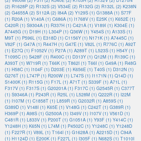
(2)
V600M (2)
F31I (2)
K540E (2)
K103H (2)
R132V (2)
D1270N
(2)
R1628P (2)
R132S (2)
V534E (2)
R132G (2)
R132L (2)
K238N
(2)
G4655A (2)
S112A (2)
I84A (2)
Y129S (1)
G1388A (1)
S77F
(1)
R20A (1)
V140A (1)
C686A (1)
I1768V (1)
E25K (1)
K652E (1)
C420R (1)
S9304A (1)
R337H (1)
C421A (1)
V189I (1)
K304E (1)
A7445G (1)
D19H (1)
L304P (1)
Q36W (1)
Y454S (1)
A133S (1)
M9T (1)
P596L (1)
E318D (1)
C1156Y (1)
N171K (1)
A7445C (1)
V82F (1)
G47A (1)
R447H (1)
G47E (1)
V82L (1)
R776C (1)
A92T
(1)
E27Q (1)
F1052V (1)
P27A (1)
A289T (1)
L523S (1)
H54Y (1)
T1095C (1)
S428F (1)
R400C (1)
D313Y (1)
Q12M (1)
R139C (1)
A393T (1)
W719R (1)
T66K (1)
T862I (1)
T66I (1)
G49A (1)
R48G
(1)
H58C (1)
I104F (1)
D203E (1)
K656E (1)
T40S (1)
D312N (1)
G276T (1)
L747P (1)
R200W (1)
L747S (1)
I1171N (1)
Q14D (1)
S1400K (1)
R115G (1)
F17L (1)
A71T (1)
S339F (1)
A71L (1)
F317V (1)
F317S (1)
G20201A (1)
F317C (1)
G2545R (1)
C377T
(1)
S9346A (1)
P243R (1)
R25L (1)
L528M (1)
Q222R (1)
I22M
(1)
I107M (1)
C1858T (1)
L859R (1)
G2032R (1)
A859S (1)
G389D (1)
V148I (1)
K65E (1)
V148G (1)
C242T (1)
G389R (1)
H369P (1)
A98S (1)
G2500A (1)
I349V (1)
I107V (1)
V561D (1)
C481R (1)
L833V (1)
P200T (1)
G1051A (1)
Y93F (1)
Y414C (1)
Y1248H (1)
K65N (1)
L74M (1)
P4502C (1)
Y1248C (1)
Y1248D
(1)
F227R (1)
V89L (1)
T164I (1)
G1628A (1)
A2215D (1)
C94A
(1)
H1124D (1)
E200K (1)
F227L (1)
I305F (1)
N682S (1)
T1010I