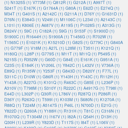
(1)
N1325S (1)
V773M (1)
Q812R (1)
G212A (1)
A997T (1)
S241T (1)
E167K (1)
G1764A (1)
G80A (1)
E62D (1)
E274Q (1)
M34T (1)
G401S (1)
A2142C (1)
G211A (1)
D76Y (1)
G1631D (1)
D76N (1)
E384G (1)
V249I (1)
M1106C (1)
L234I (1)
A2143C (1)
L101I (1)
K806E (1)
A687V (1)
A119S (1)
P1028S (1)
A313G (1)
D824V (1)
S9C (1)
C182A (1)
S9G (1)
S153F (1)
S1900D (1)
S1900C (1)
R1644H (1)
S1900A (1)
T1456G (1)
R702W (1)
T1565C (1)
E1021K (1)
K15210D (1)
G82S (1)
G779C (1)
G840A
(1)
G779F (1)
V18M (1)
A27L (1)
L28M (1)
T351I (1)
K121Q (1)
H180Q (1)
L28P (1)
G779S (1)
M11T (1)
M11Q (1)
P549S (1)
N215S (1)
R352W (1)
G60D (1)
G84E (1)
E161K (1)
G951A (1)
C23S (1)
E184K (1)
V1206L (1)
Y842C (1)
L432V (1)
V736A (1)
E89Q (1)
R135W (1)
Y253F (1)
G843D (1)
D820Y (1)
F77L (1)
S311C (1)
D10W (1)
G86R (1)
Y143H (1)
Y143C (1)
R112H (1)
Y143A (1)
A227G (1)
K101Q (1)
R463C (1)
G85E (1)
L236P (1)
A310V (1)
T798M (1)
S310Y (1)
R222C (1)
A4917G (1)
T798I (1)
E44D (1)
L302P (1)
Q30R (1)
L786V (1)
R287Q (1)
P286R (1)
D36Y (1)
R263Q (1)
T599I (1)
K103M (1)
S680N (1)
K1270A (1)
R88Q (1)
T224M (1)
A5147S (1)
P46L (1)
N700D (1)
E21G (1)
Y822D (1)
Q260A (1)
Y188H (1)
R131H (1)
T81C (1)
C316N (1)
R1070Q (1)
T1304M (1)
I167V (1)
I82A (1)
Q54H (1)
D13H (1)
Q30H (1)
L239R (1)
Y823D (1)
T117S (1)
I84T (1)
L106V (1)