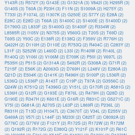
Y143R (3)
R572Y (3)
G143E (3)
G1321A (3)
V842I (3)
H295R (3)
G140S (3)
T60A (3)
P23H (3)
F11N (2)
S1009A (2)
H275Y (2)
T733I (2)
F1074L (2)
I1307K (2)
G250E (2)
S77Y (2)
E28A (2)
E28C (2)
E28D (2)
T66A (2)
S1400C (2)
S1400E (2)
S1400D (2)
D1790G (2)
L833F (2)
S1400G (2)
S1400F (2)
R334W (2)
L8585R (2)
I105V (2)
N375S (2)
V560G (2)
T20S (2)
T69D (2)
T69S (2)
Y93C (2)
E138R (2)
E138Q (2)
F359V (2)
R776H (2)
Q422H (2)
D110H (2)
D110E (2)
R753Q (2)
R404C (2)
C283Y (2)
L31F (2)
S252W (2)
L460D (2)
L33I (2)
R140W (2)
R140L (2)
R140Q (2)
V106I (2)
V106M (2)
E709K (2)
P50I (2)
V697L (2)
P535H (2)
P51S (2)
G1314A (2)
S492R (2)
G308A (2)
G71R (2)
T215F (2)
E56K (2)
A2063G (2)
D769H (2)
L248V (2)
E280A (2)
Q21D (2)
E504K (2)
Q141K (2)
R496H (2)
S100P (2)
L536R (2)
L536Q (2)
L536P (2)
A143T (2)
C19P (2)
T97A (2)
G3556C (2)
Q24W (2)
K751Q (2)
T4396G (2)
V151L (2)
G170R (2)
A581G (2)
L536H (2)
G12R (2)
G193E (2)
F876L (2)
R479H (2)
Q28D (2)
G190E (2)
R347H (2)
K601E (2)
G16R (2)
R831C (2)
G5271C (2)
V75I (2)
G681A (2)
A270S (2)
L63P (2)
L869R (2)
P236L (2)
R831H (2)
T13D (2)
H1047L (2)
C3670T (2)
V34L (2)
E255V (2)
G469A (2)
V57I (2)
L144F (2)
M233I (2)
C825T (2)
C8092A (2)
G776C (2)
G776V (2)
F121Y (2)
R172S (2)
R172W (2)
R172M
(2)
Q192R (2)
R172G (2)
E380Q (2)
Y121F (2)
K101P (2)
R61C