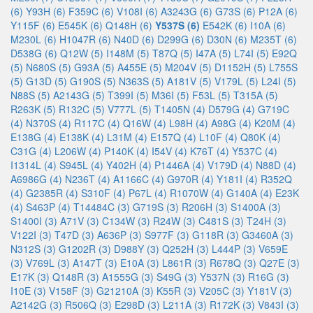
(6)
Y93H (6)
F359C (6)
V108I (6)
A3243G (6)
G73S (6)
P12A (6)
Y115F (6)
E545K (6)
Q148H (6)
Y537S (6)
E542K (6)
I10A (6)
M230L (6)
H1047R (6)
N40D (6)
D299G (6)
D30N (6)
M235T (6)
D538G (6)
Q12W (5)
I148M (5)
T87Q (5)
I47A (5)
L74I (5)
E92Q
(5)
N680S (5)
G93A (5)
A455E (5)
M204V (5)
D1152H (5)
L755S
(5)
G13D (5)
G190S (5)
N363S (5)
A181V (5)
V179L (5)
L24I (5)
N88S (5)
A2143G (5)
T399I (5)
M36I (5)
F53L (5)
T315A (5)
R263K (5)
R132C (5)
V777L (5)
T1405N (4)
D579G (4)
G719C
(4)
N370S (4)
R117C (4)
Q16W (4)
L98H (4)
A98G (4)
K20M (4)
E138G (4)
E138K (4)
L31M (4)
E157Q (4)
L10F (4)
Q80K (4)
C31G (4)
L206W (4)
P140K (4)
I54V (4)
K76T (4)
Y537C (4)
I1314L (4)
S945L (4)
Y402H (4)
P1446A (4)
V179D (4)
N88D (4)
A6986G (4)
N236T (4)
A1166C (4)
G970R (4)
Y181I (4)
R352Q
(4)
G2385R (4)
S310F (4)
P67L (4)
R1070W (4)
G140A (4)
E23K
(4)
S463P (4)
T14484C (3)
G719S (3)
R206H (3)
S1400A (3)
S1400I (3)
A71V (3)
C134W (3)
R24W (3)
C481S (3)
T24H (3)
V122I (3)
T47D (3)
A636P (3)
S977F (3)
G118R (3)
G3460A (3)
N312S (3)
G1202R (3)
D988Y (3)
Q252H (3)
L444P (3)
V659E
(3)
V769L (3)
A147T (3)
E10A (3)
L861R (3)
R678Q (3)
Q27E (3)
E17K (3)
Q148R (3)
A1555G (3)
S49G (3)
Y537N (3)
R16G (3)
I10E (3)
V158F (3)
G21210A (3)
K55R (3)
V205C (3)
Y181V (3)
A2142G (3)
R506Q (3)
E298D (3)
L211A (3)
R172K (3)
V843I (3)