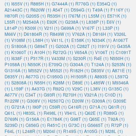
(1)
I655V (1)
R885H (1)
G7444A (1)
R776G (1)
E354Q (1)
A21443C (1)
R620W (1)
A54T (1)
D594G (1)
T49A (1)
F116Y (1)
H870R (1)
G205S (1)
R535H (1)
I767M (1)
L55M (1)
E571K (1)
L55R (1)
M2540A (1)
E92K (1)
G238A (1)
L838P (1)
E6V (1)
L814P (1)
K509I (1)
V21I (1)
G699A (1)
V167F (1)
L33P (1)
M66V (1)
D61804R (1)
R849W (1)
V762A (1)
D816H (1)
V326L
(1)
V108M (1)
L58H (1)
V411L (1)
E158K (1)
N334K (1)
A1067T
(1)
S1800A (1)
G894T (1)
G202A (1)
C282T (1)
I191V (1)
G435A
(1)
K1060T (1)
A10H (1)
R272G (1)
V654A (1)
V106T (1)
C1091T
(1)
I638F (1)
P317R (1)
V433M (1)
S230R (1)
R4E (1)
N550H (1)
P1058A (1)
N550K (1)
E709Q (1)
G304A (1)
T124A (1)
S253N (1)
G1316A (1)
M552V (1)
M552I (1)
R182H (1)
D835V (1)
A871E (1)
D835Y (1)
A677G (1)
C1950G (1)
H1505R (1)
A893S (1)
L597Q
(1)
S2808A (1)
N55H (1)
K28M (1)
D89E (1)
L485W (1)
M9346A
(1)
L159F (1)
A437G (1)
R92Q (1)
V29C (1)
L38V (1)
G135C (1)
A677V (1)
C34T (1)
G93R (1)
R270H (1)
V321A (1)
C10D (1)
R122W (1)
G308V (1)
H2507Q (1)
D20W (1)
G309A (1)
G309E
(1)
G721A (1)
I90P (1)
C59R (1)
C416R (1)
G71A (1)
Q61R (1)
Q61L (1)
H835L (1)
R498L (1)
V941L (1)
Q62E (1)
R389G (1)
D769N (1)
G156A (1)
E1784K (1)
G98T (1)
Q65E (1)
T92A (1)
S239D (1)
C656G (1)
R451C (1)
G73C (1)
G5665T (1)
R72P (1)
F64L (1)
L248R (1)
M204I (1)
R149S (1)
A105G (1)
M28L (1)