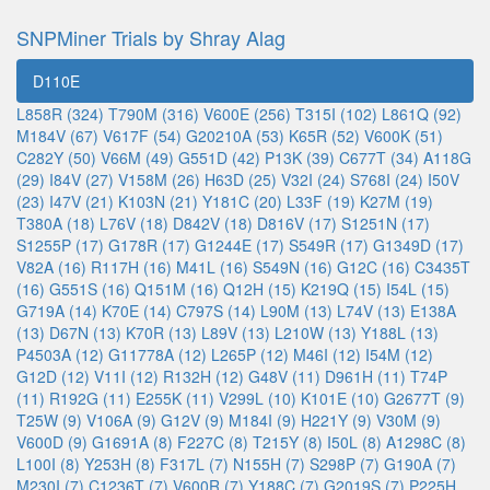
SNPMiner Trials by Shray Alag
D110E
L858R (324)
T790M (316)
V600E (256)
T315I (102)
L861Q (92)
M184V (67)
V617F (54)
G20210A (53)
K65R (52)
V600K (51)
C282Y (50)
V66M (49)
G551D (42)
P13K (39)
C677T (34)
A118G
(29)
I84V (27)
V158M (26)
H63D (25)
V32I (24)
S768I (24)
I50V
(23)
I47V (21)
K103N (21)
Y181C (20)
L33F (19)
K27M (19)
T380A (18)
L76V (18)
D842V (18)
D816V (17)
S1251N (17)
S1255P (17)
G178R (17)
G1244E (17)
S549R (17)
G1349D (17)
V82A (16)
R117H (16)
M41L (16)
S549N (16)
G12C (16)
C3435T
(16)
G551S (16)
Q151M (16)
Q12H (15)
K219Q (15)
I54L (15)
G719A (14)
K70E (14)
C797S (14)
L90M (13)
L74V (13)
E138A
(13)
D67N (13)
K70R (13)
L89V (13)
L210W (13)
Y188L (13)
P4503A (12)
G11778A (12)
L265P (12)
M46I (12)
I54M (12)
G12D (12)
V11I (12)
R132H (12)
G48V (11)
D961H (11)
T74P
(11)
R192G (11)
E255K (11)
V299L (10)
K101E (10)
G2677T (9)
T25W (9)
V106A (9)
G12V (9)
M184I (9)
H221Y (9)
V30M (9)
V600D (9)
G1691A (8)
F227C (8)
T215Y (8)
I50L (8)
A1298C (8)
L100I (8)
Y253H (8)
F317L (7)
N155H (7)
S298P (7)
G190A (7)
M230I (7)
C1236T (7)
V600R (7)
Y188C (7)
G2019S (7)
P225H