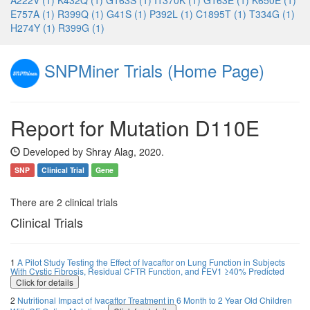
A222V (1)
K432Q (1)
G163S (1)
I1370K (1)
G163E (1)
K650E (1)
E757A (1)
R399Q (1)
G41S (1)
P392L (1)
C1895T (1)
T334G (1)
H274Y (1)
R399G (1)
SNPMiner Trials (Home Page)
Report for Mutation D110E
Developed by Shray Alag, 2020.
SNP
Clinical Trial
Gene
There are 2 clinical trials
Clinical Trials
1
A Pilot Study Testing the Effect of Ivacaftor on Lung Function in Subjects
With Cystic Fibrosis, Residual CFTR Function, and FEV1 ≥40% Predicted
Click for details
2
Nutritional Impact of Ivacaftor Treatment in 6 Month to 2 Year Old Children