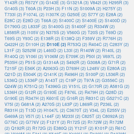
Y143R (3)
R572Y (3)
G143E (3)
G1321A (3)
V842I (3)
H295R (3)
G140S (3)
T60A (3)
P23H (3)
F11N (2)
S1009A (2)
H275Y (2)
T733I (2)
F1074L (2)
I1307K (2)
G250E (2)
S77Y (2)
E28A (2)
E28C (2)
E28D (2)
T66A (2)
S1400C (2)
S1400E (2)
S1400D (2)
D1790G (2)
L833F (2)
S1400G (2)
S1400F (2)
R334W (2)
L8585R (2)
I105V (2)
N375S (2)
V560G (2)
T20S (2)
T69D (2)
T69S (2)
Y93C (2)
E138R (2)
E138Q (2)
F359V (2)
R776H (2)
Q422H (2)
D110H (2)
D110E (2)
R753Q (2)
R404C (2)
C283Y (2)
L31F (2)
S252W (2)
L460D (2)
L33I (2)
R140W (2)
R140L (2)
R140Q (2)
V106I (2)
V106M (2)
E709K (2)
P50I (2)
V697L (2)
P535H (2)
P51S (2)
G1314A (2)
S492R (2)
G308A (2)
G71R (2)
T215F (2)
E56K (2)
A2063G (2)
D769H (2)
L248V (2)
E280A (2)
Q21D (2)
E504K (2)
Q141K (2)
R496H (2)
S100P (2)
L536R (2)
L536Q (2)
L536P (2)
A143T (2)
C19P (2)
T97A (2)
G3556C (2)
Q24W (2)
K751Q (2)
T4396G (2)
V151L (2)
G170R (2)
A581G (2)
L536H (2)
G12R (2)
G193E (2)
F876L (2)
R479H (2)
Q28D (2)
G190E (2)
R347H (2)
K601E (2)
G16R (2)
R831C (2)
G5271C (2)
V75I (2)
G681A (2)
A270S (2)
L63P (2)
L869R (2)
P236L (2)
R831H (2)
T13D (2)
H1047L (2)
C3670T (2)
V34L (2)
E255V (2)
G469A (2)
V57I (2)
L144F (2)
M233I (2)
C825T (2)
C8092A (2)
G776C (2)
G776V (2)
F121Y (2)
R172S (2)
R172W (2)
R172M
(2)
Q192R (2)
R172G (2)
E380Q (2)
Y121F (2)
K101P (2)
R61C