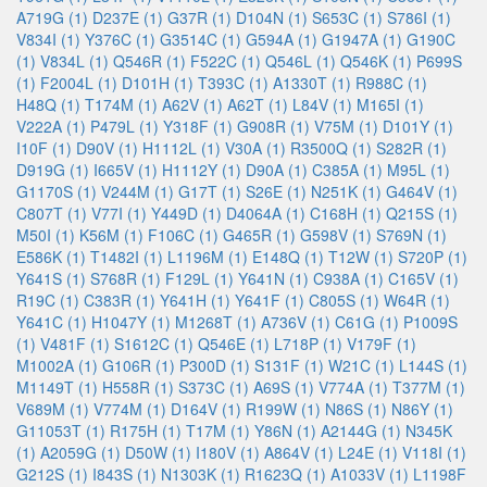
A719G (1)
D237E (1)
G37R (1)
D104N (1)
S653C (1)
S786I (1)
V834I (1)
Y376C (1)
G3514C (1)
G594A (1)
G1947A (1)
G190C
(1)
V834L (1)
Q546R (1)
F522C (1)
Q546L (1)
Q546K (1)
P699S
(1)
F2004L (1)
D101H (1)
T393C (1)
A1330T (1)
R988C (1)
H48Q (1)
T174M (1)
A62V (1)
A62T (1)
L84V (1)
M165I (1)
V222A (1)
P479L (1)
Y318F (1)
G908R (1)
V75M (1)
D101Y (1)
I10F (1)
D90V (1)
H1112L (1)
V30A (1)
R3500Q (1)
S282R (1)
D919G (1)
I665V (1)
H1112Y (1)
D90A (1)
C385A (1)
M95L (1)
G1170S (1)
V244M (1)
G17T (1)
S26E (1)
N251K (1)
G464V (1)
C807T (1)
V77I (1)
Y449D (1)
D4064A (1)
C168H (1)
Q215S (1)
M50I (1)
K56M (1)
F106C (1)
G465R (1)
G598V (1)
S769N (1)
E586K (1)
T1482I (1)
L1196M (1)
E148Q (1)
T12W (1)
S720P (1)
Y641S (1)
S768R (1)
F129L (1)
Y641N (1)
C938A (1)
C165V (1)
R19C (1)
C383R (1)
Y641H (1)
Y641F (1)
C805S (1)
W64R (1)
Y641C (1)
H1047Y (1)
M1268T (1)
A736V (1)
C61G (1)
P1009S
(1)
V481F (1)
S1612C (1)
Q546E (1)
L718P (1)
V179F (1)
M1002A (1)
G106R (1)
P300D (1)
S131F (1)
W21C (1)
L144S (1)
M1149T (1)
H558R (1)
S373C (1)
A69S (1)
V774A (1)
T377M (1)
V689M (1)
V774M (1)
D164V (1)
R199W (1)
N86S (1)
N86Y (1)
G11053T (1)
R175H (1)
T17M (1)
Y86N (1)
A2144G (1)
N345K
(1)
A2059G (1)
D50W (1)
I180V (1)
A864V (1)
L24E (1)
V118I (1)
G212S (1)
I843S (1)
N1303K (1)
R1623Q (1)
A1033V (1)
L1198F