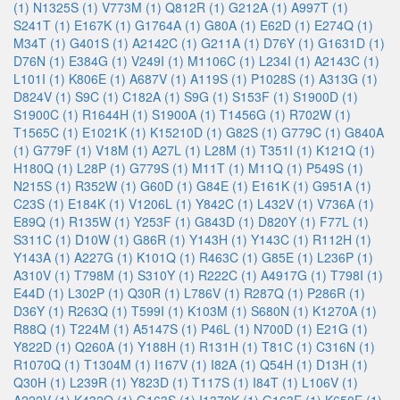
(1)
N1325S (1)
V773M (1)
Q812R (1)
G212A (1)
A997T (1)
S241T (1)
E167K (1)
G1764A (1)
G80A (1)
E62D (1)
E274Q (1)
M34T (1)
G401S (1)
A2142C (1)
G211A (1)
D76Y (1)
G1631D (1)
D76N (1)
E384G (1)
V249I (1)
M1106C (1)
L234I (1)
A2143C (1)
L101I (1)
K806E (1)
A687V (1)
A119S (1)
P1028S (1)
A313G (1)
D824V (1)
S9C (1)
C182A (1)
S9G (1)
S153F (1)
S1900D (1)
S1900C (1)
R1644H (1)
S1900A (1)
T1456G (1)
R702W (1)
T1565C (1)
E1021K (1)
K15210D (1)
G82S (1)
G779C (1)
G840A
(1)
G779F (1)
V18M (1)
A27L (1)
L28M (1)
T351I (1)
K121Q (1)
H180Q (1)
L28P (1)
G779S (1)
M11T (1)
M11Q (1)
P549S (1)
N215S (1)
R352W (1)
G60D (1)
G84E (1)
E161K (1)
G951A (1)
C23S (1)
E184K (1)
V1206L (1)
Y842C (1)
L432V (1)
V736A (1)
E89Q (1)
R135W (1)
Y253F (1)
G843D (1)
D820Y (1)
F77L (1)
S311C (1)
D10W (1)
G86R (1)
Y143H (1)
Y143C (1)
R112H (1)
Y143A (1)
A227G (1)
K101Q (1)
R463C (1)
G85E (1)
L236P (1)
A310V (1)
T798M (1)
S310Y (1)
R222C (1)
A4917G (1)
T798I (1)
E44D (1)
L302P (1)
Q30R (1)
L786V (1)
R287Q (1)
P286R (1)
D36Y (1)
R263Q (1)
T599I (1)
K103M (1)
S680N (1)
K1270A (1)
R88Q (1)
T224M (1)
A5147S (1)
P46L (1)
N700D (1)
E21G (1)
Y822D (1)
Q260A (1)
Y188H (1)
R131H (1)
T81C (1)
C316N (1)
R1070Q (1)
T1304M (1)
I167V (1)
I82A (1)
Q54H (1)
D13H (1)
Q30H (1)
L239R (1)
Y823D (1)
T117S (1)
I84T (1)
L106V (1)