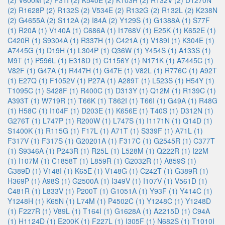
(2)
V600M (2)
F31I (2)
K540E (2)
K103H (2)
R132V (2)
D1270N
(2)
R1628P (2)
R132S (2)
V534E (2)
R132G (2)
R132L (2)
K238N
(2)
G4655A (2)
S112A (2)
I84A (2)
Y129S (1)
G1388A (1)
S77F
(1)
R20A (1)
V140A (1)
C686A (1)
I1768V (1)
E25K (1)
K652E (1)
C420R (1)
S9304A (1)
R337H (1)
C421A (1)
V189I (1)
K304E (1)
A7445G (1)
D19H (1)
L304P (1)
Q36W (1)
Y454S (1)
A133S (1)
M9T (1)
P596L (1)
E318D (1)
C1156Y (1)
N171K (1)
A7445C (1)
V82F (1)
G47A (1)
R447H (1)
G47E (1)
V82L (1)
R776C (1)
A92T
(1)
E27Q (1)
F1052V (1)
P27A (1)
A289T (1)
L523S (1)
H54Y (1)
T1095C (1)
S428F (1)
R400C (1)
D313Y (1)
Q12M (1)
R139C (1)
A393T (1)
W719R (1)
T66K (1)
T862I (1)
T66I (1)
G49A (1)
R48G
(1)
H58C (1)
I104F (1)
D203E (1)
K656E (1)
T40S (1)
D312N (1)
G276T (1)
L747P (1)
R200W (1)
L747S (1)
I1171N (1)
Q14D (1)
S1400K (1)
R115G (1)
F17L (1)
A71T (1)
S339F (1)
A71L (1)
F317V (1)
F317S (1)
G20201A (1)
F317C (1)
G2545R (1)
C377T
(1)
S9346A (1)
P243R (1)
R25L (1)
L528M (1)
Q222R (1)
I22M
(1)
I107M (1)
C1858T (1)
L859R (1)
G2032R (1)
A859S (1)
G389D (1)
V148I (1)
K65E (1)
V148G (1)
C242T (1)
G389R (1)
H369P (1)
A98S (1)
G2500A (1)
I349V (1)
I107V (1)
V561D (1)
C481R (1)
L833V (1)
P200T (1)
G1051A (1)
Y93F (1)
Y414C (1)
Y1248H (1)
K65N (1)
L74M (1)
P4502C (1)
Y1248C (1)
Y1248D
(1)
F227R (1)
V89L (1)
T164I (1)
G1628A (1)
A2215D (1)
C94A
(1)
H1124D (1)
E200K (1)
F227L (1)
I305F (1)
N682S (1)
T1010I