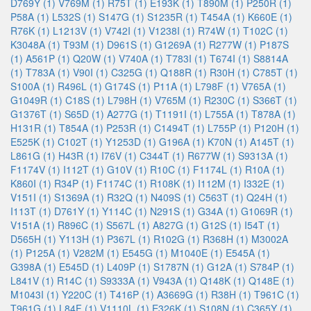
D769Y (1)
V769M (1)
R75T (1)
E193K (1)
T890M (1)
P250R (1)
P58A (1)
L532S (1)
S147G (1)
S1235R (1)
T454A (1)
K660E (1)
R76K (1)
L1213V (1)
V742I (1)
V1238I (1)
R74W (1)
T102C (1)
K3048A (1)
T93M (1)
D961S (1)
G1269A (1)
R277W (1)
P187S
(1)
A561P (1)
Q20W (1)
V740A (1)
T783I (1)
T674I (1)
S8814A
(1)
T783A (1)
V90I (1)
C325G (1)
Q188R (1)
R30H (1)
C785T (1)
S100A (1)
R496L (1)
G174S (1)
P11A (1)
L798F (1)
V765A (1)
G1049R (1)
C18S (1)
L798H (1)
V765M (1)
R230C (1)
S366T (1)
G1376T (1)
S65D (1)
A277G (1)
T1191I (1)
L755A (1)
T878A (1)
H131R (1)
T854A (1)
P253R (1)
C1494T (1)
L755P (1)
P120H (1)
E525K (1)
C102T (1)
Y1253D (1)
G196A (1)
K70N (1)
A145T (1)
L861G (1)
H43R (1)
I76V (1)
C344T (1)
R677W (1)
S9313A (1)
F1174V (1)
I112T (1)
G10V (1)
R10C (1)
F1174L (1)
R10A (1)
K860I (1)
R34P (1)
F1174C (1)
R108K (1)
I112M (1)
I332E (1)
V151I (1)
S1369A (1)
R32Q (1)
N409S (1)
C563T (1)
Q24H (1)
I113T (1)
D761Y (1)
Y114C (1)
N291S (1)
G34A (1)
G1069R (1)
V151A (1)
R896C (1)
S567L (1)
A827G (1)
G12S (1)
I54T (1)
D565H (1)
Y113H (1)
P367L (1)
R102G (1)
R368H (1)
M3002A
(1)
P125A (1)
V282M (1)
E545G (1)
M1040E (1)
E545A (1)
G398A (1)
E545D (1)
L409P (1)
S1787N (1)
G12A (1)
S784P (1)
L841V (1)
R14C (1)
S9333A (1)
V943A (1)
Q148K (1)
Q148E (1)
M1043I (1)
Y220C (1)
T416P (1)
A3669G (1)
R38H (1)
T961C (1)
T961G (1)
L84F (1)
V1110L (1)
E326K (1)
S108N (1)
C365Y (1)