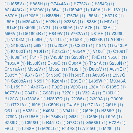
(1)
I655V (1)
R885H (1)
G7444A (1)
R776G (1)
E354Q (1)
A21443C (1)
R620W (1)
A54T (1)
D594G (1)
T49A (1)
F116Y (1)
H870R (1)
G205S (1)
R535H (1)
I767M (1)
L55M (1)
E571K (1)
L55R (1)
M2540A (1)
E92K (1)
G238A (1)
L838P (1)
E6V (1)
L814P (1)
K509I (1)
V21I (1)
G699A (1)
V167F (1)
L33P (1)
M66V (1)
D61804R (1)
R849W (1)
V762A (1)
D816H (1)
V326L
(1)
V108M (1)
L58H (1)
V411L (1)
E158K (1)
N334K (1)
A1067T
(1)
S1800A (1)
G894T (1)
G202A (1)
C282T (1)
I191V (1)
G435A
(1)
K1060T (1)
A10H (1)
R272G (1)
V654A (1)
V106T (1)
C1091T
(1)
I638F (1)
P317R (1)
V433M (1)
S230R (1)
R4E (1)
N550H (1)
P1058A (1)
N550K (1)
E709Q (1)
G304A (1)
T124A (1)
S253N (1)
G1316A (1)
M552V (1)
M552I (1)
R182H (1)
D835V (1)
A871E (1)
D835Y (1)
A677G (1)
C1950G (1)
H1505R (1)
A893S (1)
L597Q
(1)
S2808A (1)
N55H (1)
K28M (1)
D89E (1)
L485W (1)
M9346A
(1)
L159F (1)
A437G (1)
R92Q (1)
V29C (1)
L38V (1)
G135C (1)
A677V (1)
C34T (1)
G93R (1)
R270H (1)
V321A (1)
C10D (1)
R122W (1)
G308V (1)
H2507Q (1)
D20W (1)
G309A (1)
G309E
(1)
G721A (1)
I90P (1)
C59R (1)
C416R (1)
G71A (1)
Q61R (1)
Q61L (1)
H835L (1)
R498L (1)
V941L (1)
Q62E (1)
R389G (1)
D769N (1)
G156A (1)
E1784K (1)
G98T (1)
Q65E (1)
T92A (1)
S239D (1)
C656G (1)
R451C (1)
G73C (1)
G5665T (1)
R72P (1)
F64L (1)
L248R (1)
M204I (1)
R149S (1)
A105G (1)
M28L (1)